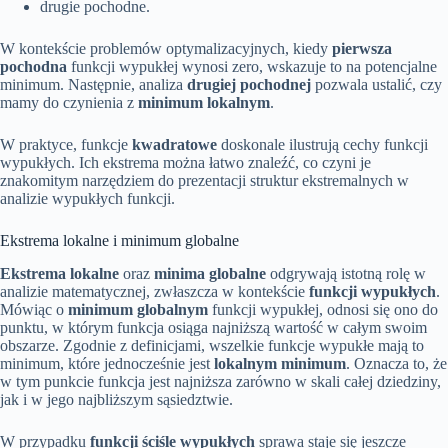
drugie pochodne.
W kontekście problemów optymalizacyjnych, kiedy
pierwsza
pochodna
funkcji wypukłej wynosi zero, wskazuje to na potencjalne
minimum. Następnie, analiza
drugiej pochodnej
pozwala ustalić, czy
mamy do czynienia z
minimum lokalnym
.
W praktyce, funkcje
kwadratowe
doskonale ilustrują cechy funkcji
wypukłych. Ich ekstrema można łatwo znaleźć, co czyni je
znakomitym narzędziem do prezentacji struktur ekstremalnych w
analizie wypukłych funkcji.
Ekstrema lokalne i minimum globalne
Ekstrema lokalne
oraz
minima globalne
odgrywają istotną rolę w
analizie matematycznej, zwłaszcza w kontekście
funkcji wypukłych
.
Mówiąc o
minimum globalnym
funkcji wypukłej, odnosi się ono do
punktu, w którym funkcja osiąga najniższą wartość w całym swoim
obszarze. Zgodnie z definicjami, wszelkie funkcje wypukłe mają to
minimum, które jednocześnie jest
lokalnym minimum
. Oznacza to, że
w tym punkcie funkcja jest najniższa zarówno w skali całej dziedziny,
jak i w jego najbliższym sąsiedztwie.
W przypadku
funkcji ściśle wypukłych
sprawa staje się jeszcze