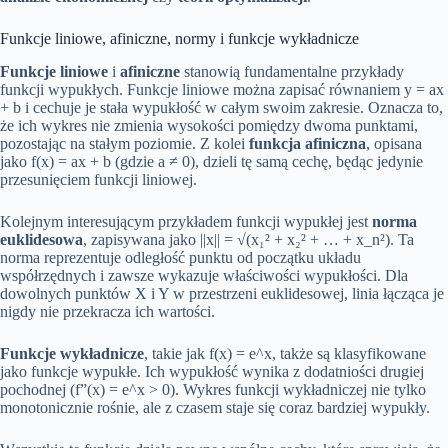
Funkcje liniowe, afiniczne, normy i funkcje wykładnicze
Funkcje liniowe
i
afiniczne
stanowią fundamentalne przykłady
funkcji wypukłych. Funkcje liniowe można zapisać równaniem y = ax
+ b i cechuje je stała wypukłość w całym swoim zakresie. Oznacza to,
że ich wykres nie zmienia wysokości pomiędzy dwoma punktami,
pozostając na stałym poziomie. Z kolei
funkcja afiniczna
, opisana
jako f(x) = ax + b (gdzie a ≠ 0), dzieli tę samą cechę, będąc jedynie
przesunięciem funkcji liniowej.
Kolejnym interesującym przykładem funkcji wypukłej jest
norma
euklidesowa
, zapisywana jako ||x|| = √(x₁² + x₂² + … + x_n²). Ta
norma reprezentuje odległość punktu od początku układu
współrzędnych i zawsze wykazuje właściwości wypukłości. Dla
dowolnych punktów X i Y w przestrzeni euklidesowej, linia łącząca je
nigdy nie przekracza ich wartości.
Funkcje wykładnicze
, takie jak f(x) = e^x, także są klasyfikowane
jako funkcje wypukłe. Ich wypukłość wynika z dodatniości drugiej
pochodnej (f”(x) = e^x > 0). Wykres funkcji wykładniczej nie tylko
monotonicznie rośnie, ale z czasem staje się coraz bardziej wypukły.