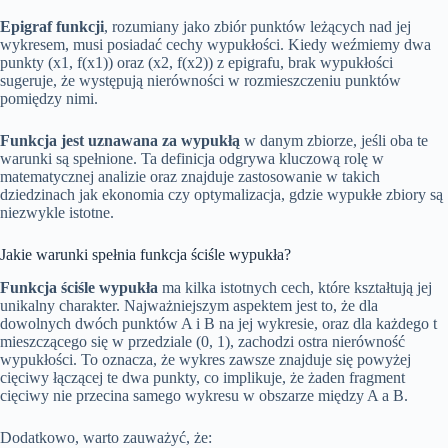
Epigraf funkcji
, rozumiany jako zbiór punktów leżących nad jej
wykresem, musi posiadać cechy wypukłości. Kiedy weźmiemy dwa
punkty (x1, f(x1)) oraz (x2, f(x2)) z epigrafu, brak wypukłości
sugeruje, że występują nierówności w rozmieszczeniu punktów
pomiędzy nimi.
Funkcja jest uznawana za wypukłą
w danym zbiorze, jeśli oba te
warunki są spełnione. Ta definicja odgrywa kluczową rolę w
matematycznej analizie oraz znajduje zastosowanie w takich
dziedzinach jak ekonomia czy optymalizacja, gdzie wypukłe zbiory są
niezwykle istotne.
Jakie warunki spełnia funkcja ściśle wypukła?
Funkcja ściśle wypukła
ma kilka istotnych cech, które kształtują jej
unikalny charakter. Najważniejszym aspektem jest to, że dla
dowolnych dwóch punktów A i B na jej wykresie, oraz dla każdego t
mieszczącego się w przedziale (0, 1), zachodzi ostra nierówność
wypukłości. To oznacza, że wykres zawsze znajduje się powyżej
cięciwy łączącej te dwa punkty, co implikuje, że żaden fragment
cięciwy nie przecina samego wykresu w obszarze między A a B.
Dodatkowo, warto zauważyć, że: