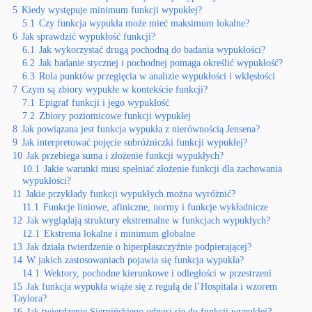
5
Kiedy występuje minimum funkcji wypukłej?
5.1
Czy funkcja wypukła może mieć maksimum lokalne?
6
Jak sprawdzić wypukłość funkcji?
6.1
Jak wykorzystać drugą pochodną do badania wypukłości?
6.2
Jak badanie stycznej i pochodnej pomaga określić wypukłość?
6.3
Rola punktów przegięcia w analizie wypukłości i wklęsłości
7
Czym są zbiory wypukłe w kontekście funkcji?
7.1
Epigraf funkcji i jego wypukłość
7.2
Zbiory poziomicowe funkcji wypukłej
8
Jak powiązana jest funkcja wypukła z nierównością Jensena?
9
Jak interpretować pojęcie subróżniczki funkcji wypukłej?
10
Jak przebiega suma i złożenie funkcji wypukłych?
10.1
Jakie warunki musi spełniać złożenie funkcji dla zachowania
wypukłości?
11
Jakie przykłady funkcji wypukłych można wyróżnić?
11.1
Funkcje liniowe, afiniczne, normy i funkcje wykładnicze
12
Jak wyglądają struktury ekstremalne w funkcjach wypukłych?
12.1
Ekstrema lokalne i minimum globalne
13
Jak działa twierdzenie o hiperpłaszczyźnie podpierającej?
14
W jakich zastosowaniach pojawia się funkcja wypukła?
14.1
Wektory, pochodne kierunkowe i odległości w przestrzeni
15
Jak funkcja wypukła wiąże się z regułą de l’Hospitala i wzorem
Taylora?
16
Jak twierdzenie Sierpińskiego odnosi się do funkcji wypukłej?