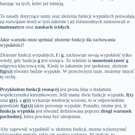
bazując na tych, które już istnieją.
Te zasady dotyczące sumy oraz złożenia funkcji wypukłych pozwalają
na rozwijanie teorii w tym zakresie i jej różnorodnych zastosowań w
matematyce
oraz
naukach ścisłych
.
Jakie warunki musi spełniać złożenie funkcji dla zachowania
wypukłości?
Złożenie funkcji wypukłych,
f
i
g
, zachowuje swoją wypukłość tylko
wtedy, gdy funkcja
g
jest rosnąca. To właśnie ta
monotoniczność g
odgrywa kluczową rolę. Kiedy to założenie jest spełnione, złożenie
f(g(x))
również będzie wypukłe. W przeciwnym razie, możemy stracić
tę cechę.
Przykładem funkcji rosnącej
jest prosta linia o dodatnim
współczynniku kierunkowym. Jeśli mamy dwie funkcje wypukłe,
f(x)
oraz
g(x)
, a
g(x)
wykazuje tendencję wzrostu, to w odpowiednim
przedziale
f(g(x))
także pozostaje wypukłe. Ponadto, istotne jest, iż
funkcja wypukła
jest również definiowana poprzez
drugi warunek
pochodnej
, która powinna być nieujemna.
Aby zapewnić wypukłość w złożeniu funkcji, można wykorzystać
różnorodne metody, takie jak analiza wykresu. W skrócie, to