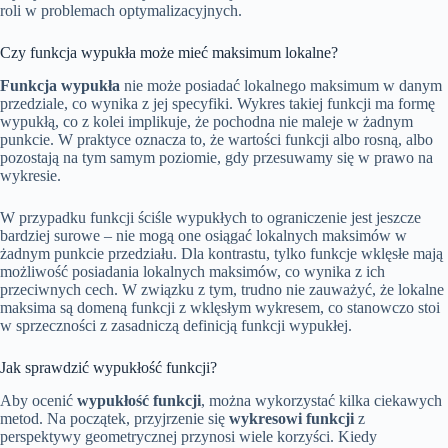
roli w problemach optymalizacyjnych.
Czy funkcja wypukła może mieć maksimum lokalne?
Funkcja wypukła
nie może posiadać lokalnego maksimum w danym
przedziale, co wynika z jej specyfiki. Wykres takiej funkcji ma formę
wypukłą, co z kolei implikuje, że pochodna nie maleje w żadnym
punkcie. W praktyce oznacza to, że wartości funkcji albo rosną, albo
pozostają na tym samym poziomie, gdy przesuwamy się w prawo na
wykresie.
W przypadku funkcji ściśle wypukłych to ograniczenie jest jeszcze
bardziej surowe – nie mogą one osiągać lokalnych maksimów w
żadnym punkcie przedziału. Dla kontrastu, tylko funkcje wklęsłe mają
możliwość posiadania lokalnych maksimów, co wynika z ich
przeciwnych cech. W związku z tym, trudno nie zauważyć, że lokalne
maksima są domeną funkcji z wklęsłym wykresem, co stanowczo stoi
w sprzeczności z zasadniczą definicją funkcji wypukłej.
Jak sprawdzić wypukłość funkcji?
Aby ocenić
wypukłość funkcji
, można wykorzystać kilka ciekawych
metod. Na początek, przyjrzenie się
wykresowi funkcji
z
perspektywy geometrycznej przynosi wiele korzyści. Kiedy