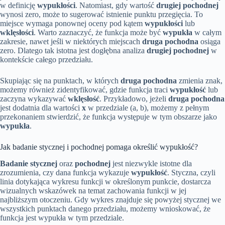
w definicję
wypukłości
. Natomiast, gdy wartość
drugiej pochodnej
wynosi zero, może to sugerować istnienie punktu przegięcia. To
miejsce wymaga ponownej oceny pod kątem
wypukłości
lub
wklęsłości
. Warto zaznaczyć, że funkcja może być
wypukła
w całym
zakresie, nawet jeśli w niektórych miejscach
druga pochodna
osiąga
zero. Dlatego tak istotna jest dogłębna analiza
drugiej pochodnej
w
kontekście całego przedziału.
Skupiając się na punktach, w których
druga pochodna
zmienia znak,
możemy również zidentyfikować, gdzie funkcja traci
wypukłość
lub
zaczyna wykazywać
wklęsłość
. Przykładowo, jeżeli
druga pochodna
jest dodatnia dla wartości
x
w przedziale (a, b), możemy z pełnym
przekonaniem stwierdzić, że funkcja występuje w tym obszarze jako
wypukła
.
Jak badanie stycznej i pochodnej pomaga określić wypukłość?
Badanie stycznej
oraz
pochodnej
jest niezwykle istotne dla
zrozumienia, czy dana funkcja wykazuje
wypukłość
. Styczna, czyli
linia dotykająca wykresu funkcji w określonym punkcie, dostarcza
wizualnych wskazówek na temat zachowania funkcji w jej
najbliższym otoczeniu. Gdy wykres znajduje się powyżej stycznej we
wszystkich punktach danego przedziału, możemy wnioskować, że
funkcja jest wypukła w tym przedziale.