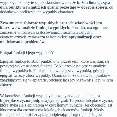
wypukłych zbiory te są tak skonstruowane, że
każda linia łącząca
dwa punkty wewnątrz ich granic pozostaje w obrębie zbioru
, co
dodatkowo podkreśla ich wypukły charakter.
Zrozumienie zbiorów wypukłych oraz ich właściwości jest
kluczowe w analizie funkcji wypukłych
. Ponadto, ma ogromne
znaczenie w różnych zastosowaniach matematycznych i
ekonomicznych, zwłaszcza w kontekście
optymalizacji oraz
modelowania problemów
.
Epigraf funkcji i jego wypukłość
Epigraf
funkcji to zbiór punktów w przestrzeni, które znajdują się
powyżej wykresu danej funkcji. To kluczowe pojęcie w analizie
funkcji wypukłych. Funkcja uznawana jest za wypukłą, gdy jej
epigraf
tworzy zbiór wypukły. Oznacza to, że dla dwóch punktów
znajdujących się w epigrafie, odcinek łączący je również leży w tym
zbiorze.
W kontekście funkcji wypukłych istotnym zagadnieniem jest
hiperpłaszczyzna podpierająca
epigraf. To prosta lub płaszczyzna,
która styka się z epigrafem w określonym punkcie. Jej obecność jest
kluczowa dla zrozumienia lokalnych ekstremów funkcji. Kiedy
funkcja ma hiperpłaszczyznę podpierającą, sugeruje to, że jest