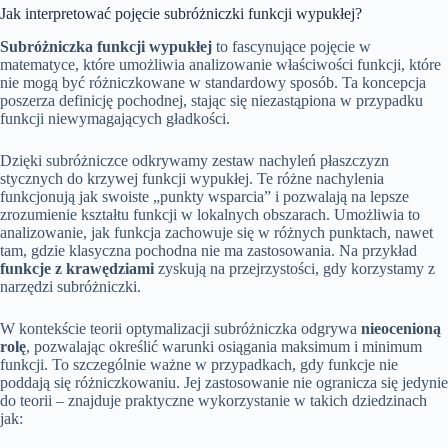
Jak interpretować pojęcie subróżniczki funkcji wypukłej?
Subróżniczka funkcji wypukłej
to fascynujące pojęcie w
matematyce, które umożliwia analizowanie właściwości funkcji, które
nie mogą być różniczkowane w standardowy sposób. Ta koncepcja
poszerza definicję pochodnej, stając się niezastąpiona w przypadku
funkcji niewymagających gładkości.
Dzięki subróżniczce odkrywamy zestaw nachyleń płaszczyzn
stycznych do krzywej funkcji wypukłej. Te różne nachylenia
funkcjonują jak swoiste „punkty wsparcia” i pozwalają na lepsze
zrozumienie kształtu funkcji w lokalnych obszarach. Umożliwia to
analizowanie, jak funkcja zachowuje się w różnych punktach, nawet
tam, gdzie klasyczna pochodna nie ma zastosowania. Na przykład
funkcje z krawędziami
zyskują na przejrzystości, gdy korzystamy z
narzędzi subróżniczki.
W kontekście teorii optymalizacji subróżniczka odgrywa
nieocenioną
rolę
, pozwalając określić warunki osiągania maksimum i minimum
funkcji. To szczególnie ważne w przypadkach, gdy funkcje nie
poddają się różniczkowaniu. Jej zastosowanie nie ogranicza się jedynie
do teorii – znajduje praktyczne wykorzystanie w takich dziedzinach
jak: