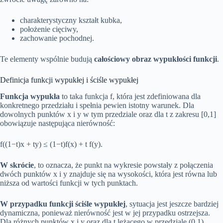
charakterystyczny kształt kubka,
położenie cięciwy,
zachowanie pochodnej.
Te elementy wspólnie budują
całościowy obraz wypukłości funkcji
.
Definicja funkcji wypukłej i ściśle wypukłej
Funkcja wypukła
to taka funkcja f, która jest zdefiniowana dla
konkretnego przedziału i spełnia pewien istotny warunek. Dla
dowolnych punktów x i y w tym przedziale oraz dla t z zakresu [0,1]
obowiązuje następująca nierówność:
f((1−t)x + ty) ≤ (1−t)f(x) + t f(y).
W skrócie
, to oznacza, że punkt na wykresie powstały z połączenia
dwóch punktów x i y znajduje się na wysokości, która jest równa lub
niższa od wartości funkcji w tych punktach.
W przypadku funkcji ściśle wypukłej
, sytuacja jest jeszcze bardziej
dynamiczna, ponieważ nierówność jest w jej przypadku ostrzejsza.
Dla różnych punktów x i y oraz dla t leżącego w przedziale (0,1)