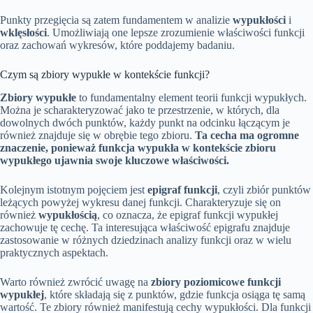
Punkty przegięcia są zatem fundamentem w analizie
wypukłości
i
wklęsłości
. Umożliwiają one lepsze zrozumienie właściwości funkcji
oraz zachowań wykresów, które poddajemy badaniu.
Czym są zbiory wypukłe w kontekście funkcji?
Zbiory wypukłe
to fundamentalny element teorii funkcji wypukłych.
Można je scharakteryzować jako te przestrzenie, w których, dla
dowolnych dwóch punktów, każdy punkt na odcinku łączącym je
również znajduje się w obrębie tego zbioru.
Ta cecha ma ogromne
znaczenie, ponieważ funkcja wypukła w kontekście zbioru
wypukłego ujawnia swoje kluczowe właściwości.
Kolejnym istotnym pojęciem jest
epigraf funkcji
, czyli zbiór punktów
leżących powyżej wykresu danej funkcji. Charakteryzuje się on
również
wypukłością
, co oznacza, że epigraf funkcji wypukłej
zachowuje tę cechę. Ta interesująca właściwość epigrafu znajduje
zastosowanie w różnych dziedzinach analizy funkcji oraz w wielu
praktycznych aspektach.
Warto również zwrócić uwagę na
zbiory poziomicowe funkcji
wypukłej
, które składają się z punktów, gdzie funkcja osiąga tę samą
wartość. Te zbiory również manifestują cechy wypukłości. Dla funkcji