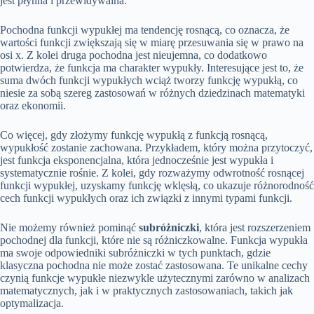
jest płynna i przewidywalna.
Pochodna funkcji wypukłej ma tendencję rosnącą, co oznacza, że
wartości funkcji zwiększają się w miarę przesuwania się w prawo na
osi x. Z kolei druga pochodna jest nieujemna, co dodatkowo
potwierdza, że funkcja ma charakter wypukły. Interesujące jest to, że
suma dwóch funkcji wypukłych wciąż tworzy funkcję wypukłą, co
niesie za sobą szereg zastosowań w różnych dziedzinach matematyki
oraz ekonomii.
Co więcej, gdy złożymy funkcję wypukłą z funkcją rosnącą,
wypukłość zostanie zachowana. Przykładem, który można przytoczyć,
jest funkcja eksponencjalna, która jednocześnie jest wypukła i
systematycznie rośnie. Z kolei, gdy rozważymy odwrotność rosnącej
funkcji wypukłej, uzyskamy funkcję wklęsłą, co ukazuje różnorodność
cech funkcji wypukłych oraz ich związki z innymi typami funkcji.
Nie możemy również pominąć
subróżniczki
, która jest rozszerzeniem
pochodnej dla funkcji, które nie są różniczkowalne. Funkcja wypukła
ma swoje odpowiedniki subróżniczki w tych punktach, gdzie
klasyczna pochodna nie może zostać zastosowana. Te unikalne cechy
czynią funkcje wypukłe niezwykle użytecznymi zarówno w analizach
matematycznych, jak i w praktycznych zastosowaniach, takich jak
optymalizacja.