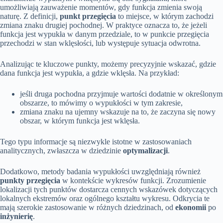
umożliwiają zauważenie momentów, gdy funkcja zmienia swoją
naturę. Z definicji,
punkt przegięcia
to miejsce, w którym zachodzi
zmiana znaku drugiej pochodnej. W praktyce oznacza to, że jeżeli
funkcja jest wypukła w danym przedziale, to w punkcie przegięcia
przechodzi w stan wklęsłości, lub występuje sytuacja odwrotna.
Analizując te kluczowe punkty, możemy precyzyjnie wskazać, gdzie
dana funkcja jest wypukła, a gdzie wklęsła. Na przykład:
jeśli druga pochodna przyjmuje wartości dodatnie w określonym
obszarze, to mówimy o wypukłości w tym zakresie,
zmiana znaku na ujemny wskazuje na to, że zaczyna się nowy
obszar, w którym funkcja jest wklęsła.
Tego typu informacje są niezwykle istotne w zastosowaniach
analitycznych, zwłaszcza w dziedzinie
optymalizacji
.
Dodatkowo, metody badania wypukłości uwzględniają również
punkty przegięcia
w kontekście wykresów funkcji. Zrozumienie
lokalizacji tych punktów dostarcza cennych wskazówek dotyczących
lokalnych ekstremów oraz ogólnego kształtu wykresu. Odkrycia te
mają szerokie zastosowanie w różnych dziedzinach, od
ekonomii
po
inżynierię
.