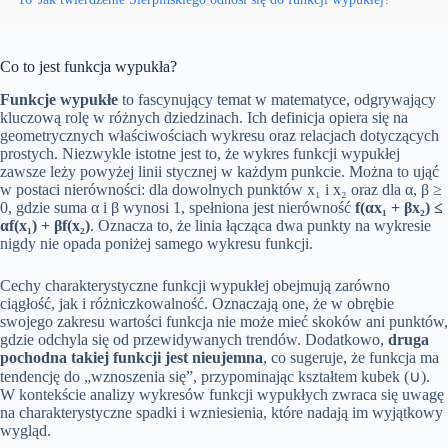
Co to jest funkcja wypukła?
Funkcje wypukłe
to fascynujący temat w matematyce, odgrywający
kluczową rolę w różnych dziedzinach. Ich definicja opiera się na
geometrycznych właściwościach wykresu oraz relacjach dotyczących
prostych. Niezwykle istotne jest to, że wykres funkcji wypukłej
zawsze leży powyżej linii stycznej w każdym punkcie. Można to ująć
w postaci nierówności: dla dowolnych punktów x₁ i x₂ oraz dla α, β ≥
0, gdzie suma α i β wynosi 1, spełniona jest nierówność
f(αx₁ + βx₂) ≤
αf(x₁) + βf(x₂)
. Oznacza to, że linia łącząca dwa punkty na wykresie
nigdy nie opada poniżej samego wykresu funkcji.
Cechy charakterystyczne funkcji wypukłej obejmują zarówno
ciągłość, jak i różniczkowalność. Oznaczają one, że w obrębie
swojego zakresu wartości funkcja nie może mieć skoków ani punktów,
gdzie odchyla się od przewidywanych trendów. Dodatkowo,
druga
pochodna takiej funkcji jest nieujemna
, co sugeruje, że funkcja ma
tendencję do „wznoszenia się”, przypominając kształtem kubek (∪).
W kontekście analizy wykresów funkcji wypukłych zwraca się uwagę
na charakterystyczne spadki i wzniesienia, które nadają im wyjątkowy
wygląd.