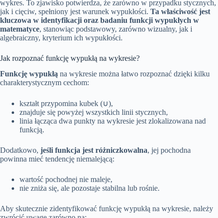
wykres. To zjawisko potwierdza, że zarówno w przypadku stycznych,
jak i cięciw, spełniony jest warunek wypukłości.
Ta właściwość jest
kluczowa w identyfikacji oraz badaniu funkcji wypukłych w
matematyce
, stanowiąc podstawowy, zarówno wizualny, jak i
algebraiczny, kryterium ich wypukłości.
Jak rozpoznać funkcję wypukłą na wykresie?
Funkcję wypukłą
na wykresie można łatwo rozpoznać dzięki kilku
charakterystycznym cechom:
kształt przypomina kubek (∪),
znajduje się powyżej wszystkich linii stycznych,
linia łącząca dwa punkty na wykresie jest zlokalizowana nad
funkcją.
Dodatkowo,
jeśli funkcja jest różniczkowalna
, jej pochodna
powinna mieć tendencję niemalejącą:
wartość pochodnej nie maleje,
nie zniża się, ale pozostaje stabilna lub rośnie.
Aby skutecznie zidentyfikować funkcję wypukłą na wykresie, należy
zwrócić uwagę zarówno na: