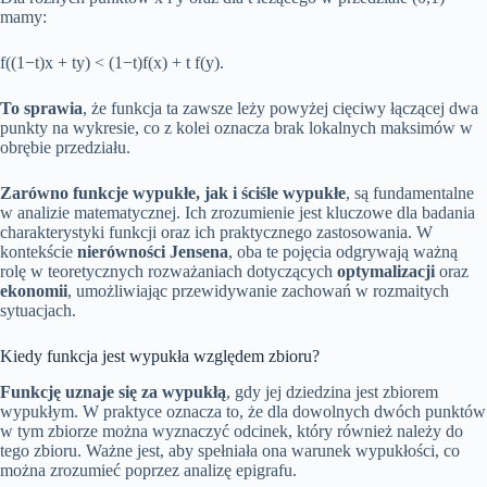
mamy:
f((1−t)x + ty) < (1−t)f(x) + t f(y).
To sprawia
, że funkcja ta zawsze leży powyżej cięciwy łączącej dwa
punkty na wykresie, co z kolei oznacza brak lokalnych maksimów w
obrębie przedziału.
Zarówno funkcje wypukłe, jak i ściśle wypukłe
, są fundamentalne
w analizie matematycznej. Ich zrozumienie jest kluczowe dla badania
charakterystyki funkcji oraz ich praktycznego zastosowania. W
kontekście
nierówności Jensena
, oba te pojęcia odgrywają ważną
rolę w teoretycznych rozważaniach dotyczących
optymalizacji
oraz
ekonomii
, umożliwiając przewidywanie zachowań w rozmaitych
sytuacjach.
Kiedy funkcja jest wypukła względem zbioru?
Funkcję uznaje się za wypukłą
, gdy jej dziedzina jest zbiorem
wypukłym. W praktyce oznacza to, że dla dowolnych dwóch punktów
w tym zbiorze można wyznaczyć odcinek, który również należy do
tego zbioru. Ważne jest, aby spełniała ona warunek wypukłości, co
można zrozumieć poprzez analizę epigrafu.