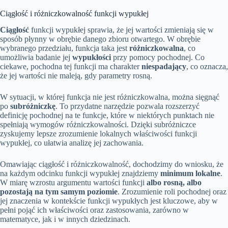
Ciągłość i różniczkowalność funkcji wypukłej
Ciągłość
funkcji wypukłej sprawia, że jej wartości zmieniają się w
sposób płynny w obrębie danego zbioru otwartego. W obrębie
wybranego przedziału, funkcja taka jest
różniczkowalna
, co
umożliwia badanie jej
wypukłości
przy pomocy pochodnej. Co
ciekawe, pochodna tej funkcji ma charakter
niespadający
, co oznacza,
że jej wartości nie maleją, gdy parametry rosną.
W sytuacji, w której funkcja nie jest różniczkowalna, można sięgnąć
po
subróżniczkę
. To przydatne narzędzie pozwala rozszerzyć
definicję pochodnej na te funkcje, które w niektórych punktach nie
spełniają wymogów różniczkowalności. Dzięki subróżniczce
zyskujemy lepsze zrozumienie lokalnych właściwości funkcji
wypukłej, co ułatwia analizę jej zachowania.
Omawiając ciągłość i różniczkowalność, dochodzimy do wniosku, że
na każdym odcinku funkcji wypukłej znajdziemy
minimum lokalne
.
W miarę wzrostu argumentu wartości funkcji
albo rosną, albo
pozostają na tym samym poziomie
. Zrozumienie roli pochodnej oraz
jej znaczenia w kontekście funkcji wypukłych jest kluczowe, aby w
pełni pojąć ich właściwości oraz zastosowania, zarówno w
matematyce, jak i w innych dziedzinach.