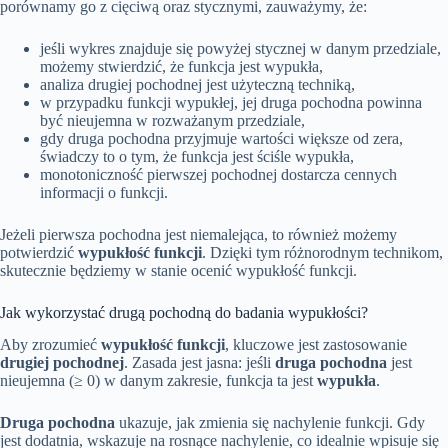
porównamy go z cięciwą oraz stycznymi, zauważymy, że:
jeśli wykres znajduje się powyżej stycznej w danym przedziale,
możemy stwierdzić, że funkcja jest wypukła,
analiza drugiej pochodnej jest użyteczną techniką,
w przypadku funkcji wypukłej, jej druga pochodna powinna
być nieujemna w rozważanym przedziale,
gdy druga pochodna przyjmuje wartości większe od zera,
świadczy to o tym, że funkcja jest ściśle wypukła,
monotoniczność pierwszej pochodnej dostarcza cennych
informacji o funkcji.
Jeżeli pierwsza pochodna jest niemalejąca, to również możemy
potwierdzić
wypukłość funkcji
. Dzięki tym różnorodnym technikom,
skutecznie będziemy w stanie ocenić wypukłość funkcji.
Jak wykorzystać drugą pochodną do badania wypukłości?
Aby zrozumieć
wypukłość funkcji
, kluczowe jest zastosowanie
drugiej pochodnej
. Zasada jest jasna: jeśli
druga pochodna
jest
nieujemna (≥ 0) w danym zakresie, funkcja ta jest
wypukła
.
Druga pochodna
ukazuje, jak zmienia się nachylenie funkcji. Gdy
jest dodatnia, wskazuje na rosnące nachylenie, co idealnie wpisuje się