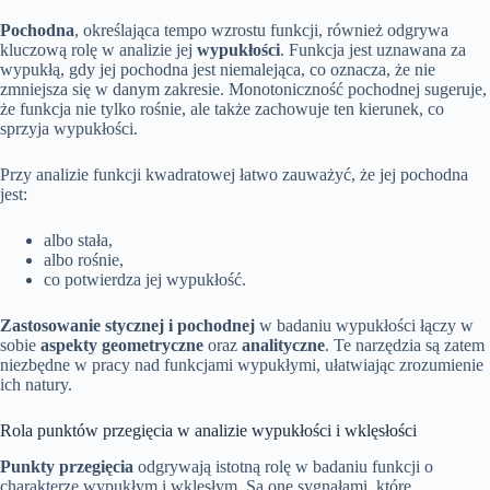
Pochodna
, określająca tempo wzrostu funkcji, również odgrywa
kluczową rolę w analizie jej
wypukłości
. Funkcja jest uznawana za
wypukłą, gdy jej pochodna jest niemalejąca, co oznacza, że nie
zmniejsza się w danym zakresie. Monotoniczność pochodnej sugeruje,
że funkcja nie tylko rośnie, ale także zachowuje ten kierunek, co
sprzyja wypukłości.
Przy analizie funkcji kwadratowej łatwo zauważyć, że jej pochodna
jest:
albo stała,
albo rośnie,
co potwierdza jej wypukłość.
Zastosowanie stycznej i pochodnej
w badaniu wypukłości łączy w
sobie
aspekty geometryczne
oraz
analityczne
. Te narzędzia są zatem
niezbędne w pracy nad funkcjami wypukłymi, ułatwiając zrozumienie
ich natury.
Rola punktów przegięcia w analizie wypukłości i wklęsłości
Punkty przegięcia
odgrywają istotną rolę w badaniu funkcji o
charakterze wypukłym i wklęsłym. Są one sygnałami, które