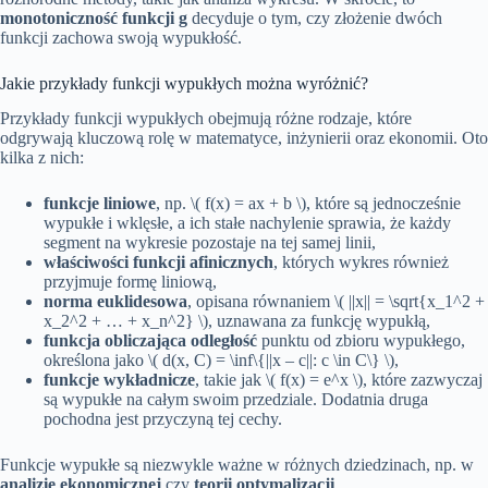
monotoniczność funkcji g
decyduje o tym, czy złożenie dwóch
funkcji zachowa swoją wypukłość.
Jakie przykłady funkcji wypukłych można wyróżnić?
Przykłady funkcji wypukłych obejmują różne rodzaje, które
odgrywają kluczową rolę w matematyce, inżynierii oraz ekonomii. Oto
kilka z nich:
funkcje liniowe
, np. \( f(x) = ax + b \), które są jednocześnie
wypukłe i wklęsłe, a ich stałe nachylenie sprawia, że każdy
segment na wykresie pozostaje na tej samej linii,
właściwości funkcji afinicznych
, których wykres również
przyjmuje formę liniową,
norma euklidesowa
, opisana równaniem \( ||x|| = \sqrt{x_1^2 +
x_2^2 + … + x_n^2} \), uznawana za funkcję wypukłą,
funkcja obliczająca odległość
punktu od zbioru wypukłego,
określona jako \( d(x, C) = \inf\{||x – c||: c \in C\} \),
funkcje wykładnicze
, takie jak \( f(x) = e^x \), które zazwyczaj
są wypukłe na całym swoim przedziale. Dodatnia druga
pochodna jest przyczyną tej cechy.
Funkcje wypukłe są niezwykle ważne w różnych dziedzinach, np. w
analizie ekonomicznej
czy
teorii optymalizacji
.