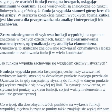
sugeruje, że
wartości funkcji rosną na brzegach, osiągając
minimum w centrum
. Takie właściwości są analogiczne do funkcji
liniowych, z tą różnicą, że
funkcja wypukła stanowi górny kres dla
tej grupy
. W szerszym kontekście funkcji wypukłych,
forma kubka
jest kluczowa dla przeprowadzania analizy i interpretacji ich
zachowań
.
Zrozumienie geometrii wykresu funkcji wypukłej
ma ogromne
znaczenie w różnych dziedzinach, takich jak
programowanie
matematyczne, optymalizacja
czy
analityka ekonomiczna
.
Umożliwia to skuteczne znajdowanie rozwiązań optymalnych i lepsze
zrozumienie zachowania funkcji w wielu kontekstach.
Jak funkcja wypukła zachowuje się względem cięciwy i stycznych?
Funkcja wypukła
posiada fascynującą cechę: leży zawsze nad
wykresem każdej stycznej w dowolnym punkcie swojego przedziału.
Oznacza to, że gdy narysujemy styczną do funkcji w danym punkcie,
jej wykres znajdzie się powyżej tej linii. Ta sytuacja potwierdza, że
styczna jest poniżej wykresu funkcji, co jest ważnym elementem w
analizie geometrycznej.
Co więcej, dla dowolnych dwóch punktów na wykresie funkcji
wypukłej, cięciwa łącząca te punkty także znajduje się wyżej niż sam