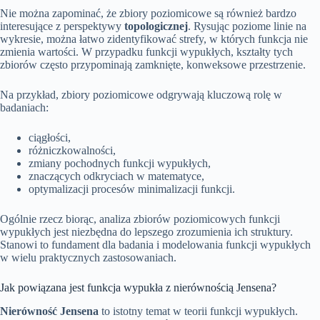
Nie można zapominać, że zbiory poziomicowe są również bardzo
interesujące z perspektywy
topologicznej
. Rysując poziome linie na
wykresie, można łatwo zidentyfikować strefy, w których funkcja nie
zmienia wartości. W przypadku funkcji wypukłych, kształty tych
zbiorów często przypominają zamknięte, konweksowe przestrzenie.
Na przykład, zbiory poziomicowe odgrywają kluczową rolę w
badaniach:
ciągłości,
różniczkowalności,
zmiany pochodnych funkcji wypukłych,
znaczących odkryciach w matematyce,
optymalizacji procesów minimalizacji funkcji.
Ogólnie rzecz biorąc, analiza zbiorów poziomicowych funkcji
wypukłych jest niezbędna do lepszego zrozumienia ich struktury.
Stanowi to fundament dla badania i modelowania funkcji wypukłych
w wielu praktycznych zastosowaniach.
Jak powiązana jest funkcja wypukła z nierównością Jensena?
Nierówność Jensena
to istotny temat w teorii funkcji wypukłych.