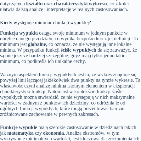
dotyczących
kształtu
oraz
charakterystyki wykresu
, co z kolei
ułatwia dalszą analizę i interpretację w realnych zastosowaniach.
Kiedy występuje minimum funkcji wypukłej?
Funkcja wypukła
osiąga swoje minimum w jednym punkcie w
obrębie danego przedziału, co wynika bezpośrednio z jej definicji. To
minimum jest
globalne
, co oznacza, że nie występują inne lokalne
minima. W przypadku funkcji
ściśle wypukłych
da się zauważyć, że
są one jeszcze bardziej szczególne, gdyż mają tylko jedno takie
minimum, co podkreśla ich unikalne cechy.
Ważnym aspektem funkcji wypukłych jest to, że wykres znajduje się
powyżej linii łączącej jakiekolwiek dwa punkty na tymże wykresie. Ta
właściwość czyni analizę minima istotnym elementem w eksploracji
charakterystyki funkcji. Natomiast w kontekście funkcji ściśle
wypukłych można stwierdzić, że nie występują w nich maksymalne
wartości w żadnym z punktów ich dziedziny, co odróżnia je od
ogólnych funkcji wypukłych, które mogą prezentować bardziej
zróżnicowane zachowanie w pewnych zakresach.
Funkcje wypukłe
mają szerokie zastosowanie w dziedzinach takich
jak
matematyka
czy
ekonomia
. Analiza ekstremów, w tym
wykrywanie minimalnych wartości, jest kluczowa dla zrozumienia ich