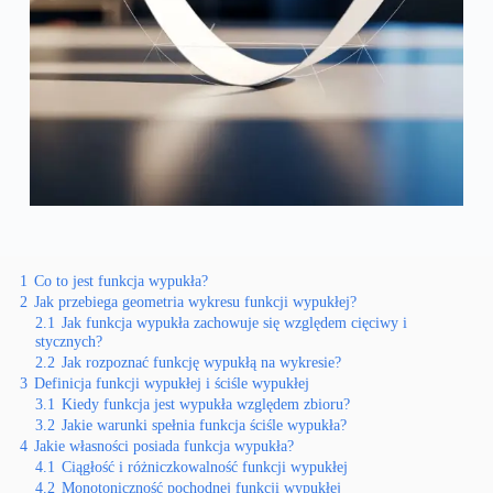
1
Co to jest funkcja wypukła?
2
Jak przebiega geometria wykresu funkcji wypukłej?
2.1
Jak funkcja wypukła zachowuje się względem cięciwy i
stycznych?
2.2
Jak rozpoznać funkcję wypukłą na wykresie?
3
Definicja funkcji wypukłej i ściśle wypukłej
3.1
Kiedy funkcja jest wypukła względem zbioru?
3.2
Jakie warunki spełnia funkcja ściśle wypukła?
4
Jakie własności posiada funkcja wypukła?
4.1
Ciągłość i różniczkowalność funkcji wypukłej
4.2
Monotoniczność pochodnej funkcji wypukłej