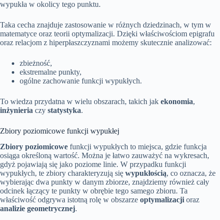
wypukła w okolicy tego punktu.
Taka cecha znajduje zastosowanie w różnych dziedzinach, w tym w
matematyce oraz teorii optymalizacji. Dzięki właściwościom epigrafu
oraz relacjom z hiperpłaszczyznami możemy skutecznie analizować:
zbieżność,
ekstremalne punkty,
ogólne zachowanie funkcji wypukłych.
To wiedza przydatna w wielu obszarach, takich jak
ekonomia
,
inżynieria
czy
statystyka
.
Zbiory poziomicowe funkcji wypukłej
Zbiory poziomicowe
funkcji wypukłych to miejsca, gdzie funkcja
osiąga określoną wartość. Można je łatwo zauważyć na wykresach,
gdyż pojawiają się jako poziome linie. W przypadku funkcji
wypukłych, te zbiory charakteryzują się
wypukłością
, co oznacza, że
wybierając dwa punkty w danym zbiorze, znajdziemy również cały
odcinek łączący te punkty w obrębie tego samego zbioru. Ta
właściwość odgrywa istotną rolę w obszarze
optymalizacji
oraz
analizie geometrycznej
.