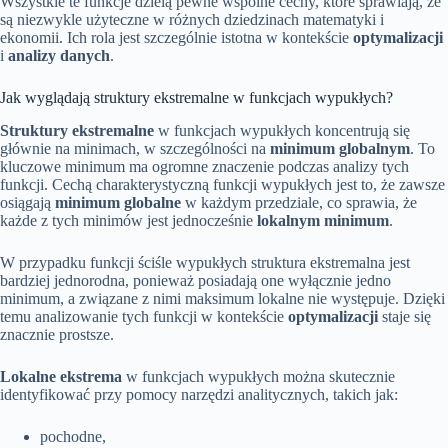
Wszystkie te funkcje dzielą pewne wspólne cechy, które sprawiają, że
są niezwykle użyteczne w różnych dziedzinach matematyki i
ekonomii. Ich rola jest szczególnie istotna w kontekście
optymalizacji
i
analizy danych
.
Jak wyglądają struktury ekstremalne w funkcjach wypukłych?
Struktury ekstremalne
w funkcjach wypukłych koncentrują się
głównie na minimach, w szczególności na
minimum globalnym
. To
kluczowe minimum ma ogromne znaczenie podczas analizy tych
funkcji. Cechą charakterystyczną funkcji wypukłych jest to, że zawsze
osiągają
minimum globalne
w każdym przedziale, co sprawia, że
każde z tych minimów jest jednocześnie
lokalnym minimum
.
W przypadku funkcji ściśle wypukłych struktura ekstremalna jest
bardziej jednorodna, ponieważ posiadają one wyłącznie jedno
minimum, a związane z nimi maksimum lokalne nie występuje. Dzięki
temu analizowanie tych funkcji w kontekście
optymalizacji
staje się
znacznie prostsze.
Lokalne ekstrema
w funkcjach wypukłych można skutecznie
identyfikować przy pomocy narzędzi analitycznych, takich jak:
pochodne,