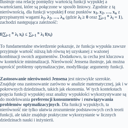
Ilustruje ona relację pomiędzy wartością funkcji wypukłej a
wartościami, które są połączone w sposób liniowy. Zgodnie z tą
nierównością, dla funkcji wypukłej
f
oraz punktów
x
, x
, …, x
z
1
2
n
n
przypisanymi wagami
λ
, λ
, …, λ
(gdzie
λ
≥ 0
oraz
∑
λ
= 1
),
1
2
n
i
i=1
i
zachodzi następująca zależność:
n
n
f
(∑
λ
x
) ≤ ∑
λ
f(x
)
i=1
i
i
i=1
i
i
To fundamentalne stwierdzenie pokazuje, że funkcja wypukła zawsze
przyjmuje wartość niższą lub równą tej uzyskanej z ważonej
kombinacji swoich argumentów. Dodatkowo, ta cecha jest kluczowa
w kontekście minimalizacji. Nierówność Jensena ilustruje, jak można
uprościć problemy optymalizacyjne, modyfikując argumenty funkcji.
Zastosowanie nierówności Jensena
jest niezwykle szerokie.
Znajduje ona zastosowanie zarówno w analizie matematycznej, jak i w
pokrewnych dziedzinach, takich jak ekonomia. W tych kontekstach
pojęcia funkcji wypukłej oraz analizy wypukłości wykorzystywane są
do modelowania
preferencji konsumentów
i
rozwiązywania
problemów optymalizacyjnych
. Dla funkcji wypukłych, ta
nierówność nie tylko ułatwia zrozumienie podstawowych cech teorii
funkcji, ale także znajduje praktyczne wykorzystanie w licznych
dziedzinach nauki i inżynierii.