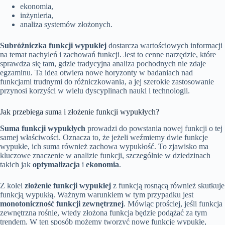
ekonomia,
inżynieria,
analiza systemów złożonych.
Subróżniczka funkcji wypukłej
dostarcza wartościowych informacji
na temat nachyleń i zachowań funkcji. Jest to cenne narzędzie, które
sprawdza się tam, gdzie tradycyjna analiza pochodnych nie zdaje
egzaminu. Ta idea otwiera nowe horyzonty w badaniach nad
funkcjami trudnymi do różniczkowania, a jej szerokie zastosowanie
przynosi korzyści w wielu dyscyplinach nauki i technologii.
Jak przebiega suma i złożenie funkcji wypukłych?
Suma funkcji wypukłych
prowadzi do powstania nowej funkcji o tej
samej właściwości. Oznacza to, że jeżeli weźmiemy dwie funkcje
wypukłe, ich suma również zachowa wypukłość. To zjawisko ma
kluczowe znaczenie w analizie funkcji, szczególnie w dziedzinach
takich jak
optymalizacja
i
ekonomia
.
Z kolei
złożenie funkcji wypukłej
z funkcją rosnącą również skutkuje
funkcją wypukłą. Ważnym warunkiem w tym przypadku jest
monotoniczność funkcji zewnętrznej
. Mówiąc prościej, jeśli funkcja
zewnętrzna rośnie, wtedy złożona funkcja będzie podążać za tym
trendem. W ten sposób możemy tworzyć nowe funkcje wypukłe,