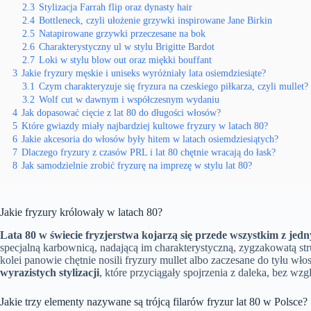
2.3
Stylizacja Farrah flip oraz dynasty hair
2.4
Bottleneck, czyli ułożenie grzywki inspirowane Jane Birkin
2.5
Natapirowane grzywki przeczesane na bok
2.6
Charakterystyczny ul w stylu Brigitte Bardot
2.7
Loki w stylu blow out oraz miękki bouffant
3
Jakie fryzury męskie i uniseks wyróżniały lata osiemdziesiąte?
3.1
Czym charakteryzuje się fryzura na czeskiego piłkarza, czyli mullet?
3.2
Wolf cut w dawnym i współczesnym wydaniu
4
Jak dopasować cięcie z lat 80 do długości włosów?
5
Które gwiazdy miały najbardziej kultowe fryzury w latach 80?
6
Jakie akcesoria do włosów były hitem w latach osiemdziesiątych?
7
Dlaczego fryzury z czasów PRL i lat 80 chętnie wracają do łask?
8
Jak samodzielnie zrobić fryzurę na imprezę w stylu lat 80?
Jakie fryzury królowały w latach 80?
Lata 80 w świecie fryzjerstwa kojarzą się przede wszystkim z jed
specjalną karbownicą, nadającą im charakterystyczną, zygzakowatą str
kolei panowie chętnie nosili fryzury mullet albo zaczesane do tyłu w
wyrazistych stylizacji
, które przyciągały spojrzenia z daleka, bez wzg
Jakie trzy elementy nazywane są trójcą filarów fryzur lat 80 w Polsce?