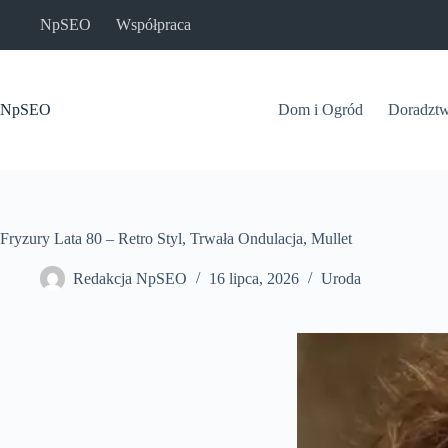
Przejdź
NpSEO
Współpraca
do
treści
NpSEO
Dom i Ogród
Doradzt
Fryzury Lata 80 – Retro Styl, Trwała Ondulacja, Mullet
Redakcja NpSEO
16 lipca, 2026
Uroda