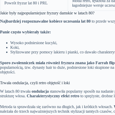
Moda retro, tęsknota za da
Powrót fryzur lat 80 i PRL
łagodniejsze wersje uczes
Jakie były najpopularniejsze fryzury damskie w latach 80?
Najbardziej rozpoznawalne kobiece uczesania lat 80
to przede wsz
Panie często wybierały także:
Wysoko podniesione kucyki,
Koki,
Stylizowane przy pomocy lakieru i pianki, co dawało charaktery
Sporo zwolenniczek miała również fryzura znana jako Farrah flip
popularnością, tzw. dynasty hair to duże, podniesione loki skupione 
objętości.
Trwała ondulacja, czyli retro objętość i loki
W latach 80 trwała
ondulacja
stanowiła popularny sposób na nadanie
strukturę włosa.
Charakterystyczny efekt retro
to sprężyste, drobne 
Metoda ta sprawdzała się zarówno na długich, jak i krótkich włosach.
należała do trzech najważniejszych technik stylizacji tamtych czasów,