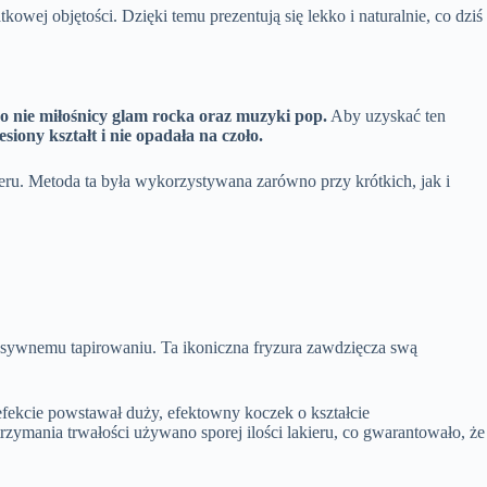
kowej objętości. Dzięki temu prezentują się lekko i naturalnie, co dziś
 po nie miłośnicy glam rocka oraz muzyki pop.
Aby uzyskać ten
ony kształt i nie opadała na czoło.
teru. Metoda ta była wykorzystywana zarówno przy krótkich, jak i
tensywnemu tapirowaniu. Ta ikoniczna fryzura zawdzięcza swą
efekcie powstawał duży, efektowny koczek o kształcie
rzymania trwałości używano sporej ilości lakieru, co gwarantowało, że