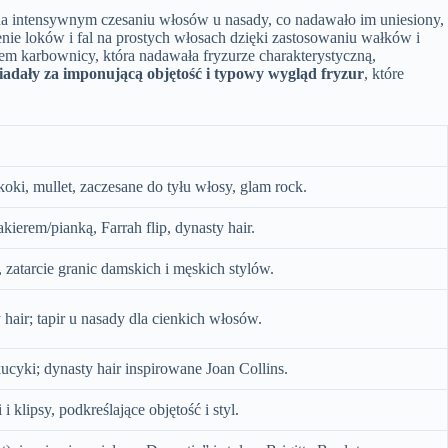
a intensywnym czesaniu włosów u nasady, co nadawało im uniesiony,
nie loków i fal na prostych włosach dzięki zastosowaniu wałków i
iem karbownicy, która nadawała fryzurze charakterystyczną,
wiadały za imponującą objętość i typowy wygląd fryzur
, które
oki, mullet, zaczesane do tyłu włosy, glam rock.
ierem/pianką, Farrah flip, dynasty hair.
, zatarcie granic damskich i męskich stylów.
y hair; tapir u nasady dla cienkich włosów.
cyki; dynasty hair inspirowane Joan Collins.
 klipsy, podkreślające objętość i styl.