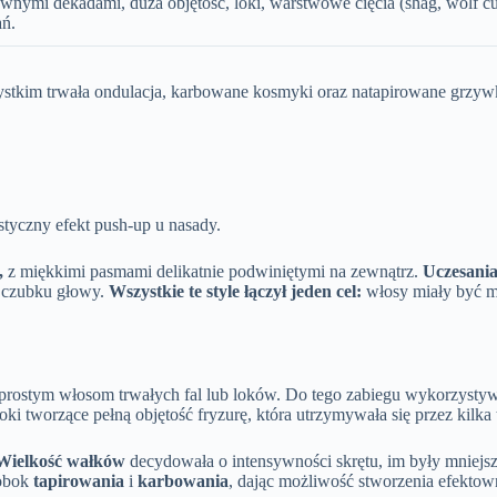
wnymi dekadami, duża objętość, loki, warstwowe cięcia (shag, wolf cut)
ań.
ystkim trwała ondulacja, karbowane kosmyki oraz natapirowane grzyw
styczny efekt push-up u nasady.
,
z miękkimi pasmami delikatnie podwiniętymi na zewnątrz.
Uczesania
na czubku głowy.
Wszystkie te style łączył jeden cel:
włosy miały być mo
 prostym włosom trwałych fal lub loków. Do tego zabiegu wykorzyst
loki tworzące pełną objętość fryzurę, która utrzymywała się przez kil
Wielkość wałków
decydowała o intensywności skrętu, im były mniejsze,
 obok
tapirowania
i
karbowania
, dając możliwość stworzenia efektow