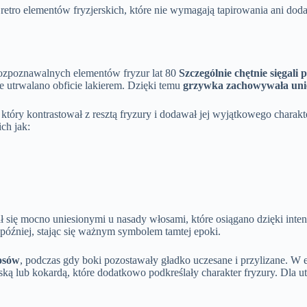
u retro elementów fryzjerskich, które nie wymagają tapirowania ani dodat
 rozpoznawalnych elementów fryzur lat 80
Szczególnie chętnie sięgali
e utrwalano obficie lakierem. Dzięki temu
grzywka zachowywała uniesi
który kontrastował z resztą fryzury i dodawał jej wyjątkowego charak
ich jak:
niał się mocno uniesionymi u nasady włosami, które osiągano dzięki in
 później, stając się ważnym symbolem tamtej epoki.
łosów
, podczas gdy boki pozostawały gładko uczesane i przylizane. W 
ką lub kokardą, które dodatkowo podkreślały charakter fryzury. Dla ut