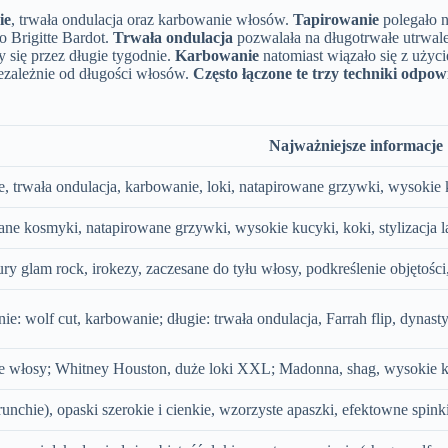
ie
, trwała ondulacja oraz karbowanie włosów.
Tapirowanie
polegało n
 Brigitte Bardot.
Trwała ondulacja
pozwalała na długotrwałe utrwale
 się przez długie tygodnie.
Karbowanie
natomiast wiązało się z użyc
iezależnie od długości włosów.
Często łączone te trzy techniki odpo
Najważniejsze informacje
e, trwała ondulacja, karbowanie, loki, natapirowane grzywki, wysokie k
ne kosmyki, natapirowane grzywki, wysokie kucyki, koki, stylizacja lak
ry glam rock, irokezy, zaczesane do tyłu włosy, podkreślenie objętości
dnie: wolf cut, karbowanie; długie: trwała ondulacja, Farrah flip, dynast
ne włosy; Whitney Houston, duże loki XXL; Madonna, shag, wysokie ku
chie), opaski szerokie i cienkie, wzorzyste apaszki, efektowne spinki i