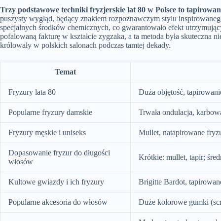
Trzy podstawowe techniki fryzjerskie lat 80 w Polsce to tapirowan
puszysty wygląd, będący znakiem rozpoznawczym stylu inspirowanego
specjalnych środków chemicznych, co gwarantowało efekt utrzymujący
pofalowaną fakturę w kształcie zygzaka, a ta metoda była skuteczna n
królowały w polskich salonach podczas tamtej dekady.
Temat
Fryzury lata 80
Duża objętość, tapirowani
Popularne fryzury damskie
Trwała ondulacja, karbowa
Fryzury męskie i uniseks
Mullet, natapirowane fryzu
Dopasowanie fryzur do długości
Krótkie: mullet, tapir; śre
włosów
Kultowe gwiazdy i ich fryzury
Brigitte Bardot, tapirowa
Popularne akcesoria do włosów
Duże kolorowe gumki (scrun