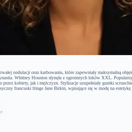
, trwałej ondulacji oraz karbowaniu, które zapewniały maksymalną obję
m Dynastia. Whitney Houston słynęła z ogromnych loków XXL. Popularny 
przez kobiety, jak i mężczyzn. Stylizacje uzupełniały gumki scrunchie
syczny francuski fringe Jane Birkin, wpisujące się w modę na estetykę 
e?