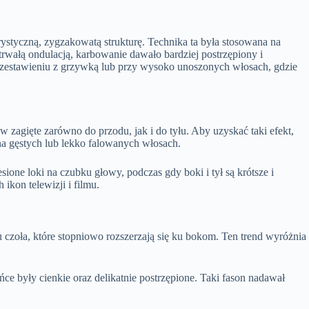
styczną, zygzakowatą strukturę. Technika ta była stosowana na
rwałą ondulacją, karbowanie dawało bardziej postrzępiony i
w zestawieniu z grzywką lub przy wysoko unoszonych włosach, gdzie
w zagięte zarówno do przodu, jak i do tyłu. Aby uzyskać taki efekt,
 na gęstych lub lekko falowanych włosach.
esione loki na czubku głowy, podczas gdy boki i tył są krótsze i
ikon telewizji i filmu.
 czoła, które stopniowo rozszerzają się ku bokom. Ten trend wyróżnia
ońce były cienkie oraz delikatnie postrzępione. Taki fason nadawał