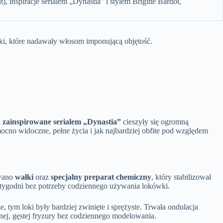
, inspiracje serialem „Dynastia” i stylem Brigitte Bardot,
ki, które nadawały włosom imponującą objętość.
 zainspirowane serialem „Dynastia”
cieszyły się ogromną
cno widoczne, pełne życia i jak najbardziej obfite pod względem
ywano
wałki
oraz
specjalny preparat chemiczny
, który stabilizował
ka tygodni bez potrzeby codziennego używania lokówki.
 tym loki były bardziej zwinięte i sprężyste. Trwała ondulacja
nej, gęstej fryzury bez codziennego modelowania.