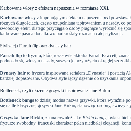
Karbowane włosy z efektem napuszenia w rozmiarze XXL
Karbowane włosy
z imponującym efektem napuszenia
xxl
powstawały
różnych długościach, często uzupełniana tapirowaniem u nasady, co p
swobodny efekt, dlatego przyciągało osoby pragnące wyróżnić się sp
karbowane pasma dodatkowo podkreślały rozmach całej stylizacji.
Stylizacja Farrah flip oraz dynasty hair
Farrah flip
to fryzura, którą rozsławiła aktorka Farrah Fawcett, znana
podnosiło się włosy u nasady, suszyło je przy użyciu okrągłej szczotki
Dynasty hair
to fryzura inspirowana serialem „Dynastia” i postacią Ale
bardziej dopasowane. Obydwa style łączy dążenie do uzyskania imponują
Bottleneck, czyli ułożenie grzywki inspirowane Jane Birkin
Bottleneck bangs
to dzisiaj modna nazwa grzywki, która wyraźnie pod
się na tle klasycznej grzywki Jane Birkin, stanowiąc osobny, świeży sty
Grzywka Jane Birkin
, znana również jako
Birkin bangs
, była subtel
fryzurze swobodny, francuski charakter pełen niedbałej elegancji, ko