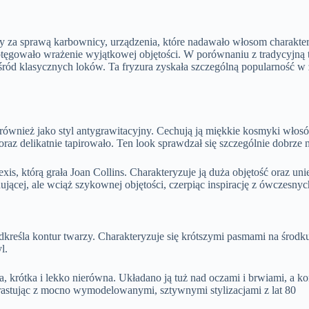
 za sprawą karbownicy, urządzenia, które nadawało włosom charaktery
otęgowało wrażenie wyjątkowej objętości. W porównaniu z tradycyjną t
ośród klasycznych loków. Ta fryzura zyskała szczególną popularność 
 również jako styl antygrawitacyjny. Cechują ją miękkie kosmyki włosó
 oraz delikatnie tapirowało. Ten look sprawdzał się szczególnie dobrze
xis, którą grała Joan Collins. Charakteryzuje ją duża objętość oraz uni
cej, ale wciąż szykownej objętości, czerpiąc inspirację z ówczesnych 
kreśla kontur twarzy. Charakteryzuje się krótszymi pasmami na środku
l.
na, krótka i lekko nierówna. Układano ją tuż nad oczami i brwiami, a k
ntrastując z mocno wymodelowanymi, sztywnymi stylizacjami z lat 80