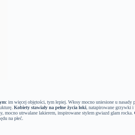
nym
: im więcej objętości, tym lepiej. Włosy mocno uniesione u nasady 
ukturę.
Kobiety stawiały na pełne życia loki
, natapirowane grzywki i
łosy, mocno utrwalane lakierem, inspirowane stylem gwiazd glam rocka.
lędu na płeć.