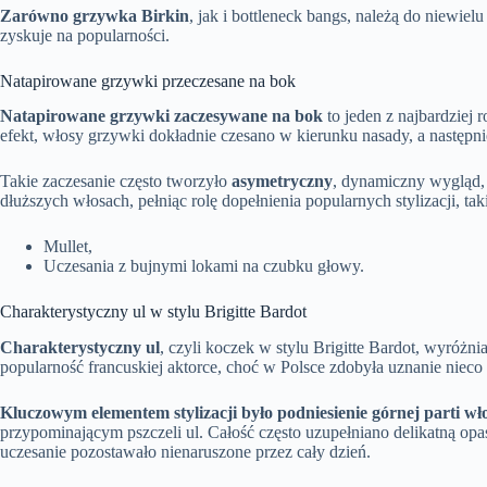
Zarówno grzywka Birkin
, jak i bottleneck bangs, należą do niewiel
zyskuje na popularności.
Natapirowane grzywki przeczesane na bok
Natapirowane grzywki zaczesywane na bok
to jeden z najbardziej
efekt, włosy grzywki dokładnie czesano w kierunku nasady, a następni
Takie zaczesanie często tworzyło
asymetryczny
, dynamiczny wygląd, 
dłuższych włosach, pełniąc rolę dopełnienia popularnych stylizacji, tak
Mullet,
Uczesania z bujnymi lokami na czubku głowy.
Charakterystyczny ul w stylu Brigitte Bardot
Charakterystyczny ul
, czyli koczek w stylu Brigitte Bardot, wyróż
popularność francuskiej aktorce, choć w Polsce zdobyła uznanie nieco
Kluczowym elementem stylizacji było podniesienie górnej parti w
przypominającym pszczeli ul. Całość często uzupełniano delikatną opas
uczesanie pozostawało nienaruszone przez cały dzień.