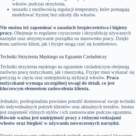
włosów podczas strzyżenia,
suszarki z możliwością regulacji temperatury, które pomagają
modelować fryzurę bez szkody dla włosów.
Nie można też zapominać o zasadach bezpieczeństwa i higieny
pracy.
Obejmuje to regularne czyszczenie i dezynfekcję używanych
narzędzi oraz utrzymywanie porządku na stanowisku pracy. Dzięki
temu zarówno klient, jak i fryzjer mogą czuć się komfortowo.
Techniki Strzyżenia Męskiego na Egzamin Czeladniczy
Techniki strzyżenia męskiego na egzaminie czeladniczym obejmują
zarówno pracę nożyczkami, jak i maszynką. Fryzjer musi wykazać się
precyzją w cięciu oraz umiejętnością stylizacji włosów.
Praca
nożyczkami wymaga szczególnej uwagi do detali, co jest
kluczowym elementem zadowolenia klienta.
Jednakże, profesjonalista powinien potrafić dostosować swoje techniki
do indywidualnych potrzeb klientów oraz aktualnych trendów. Istotna
jest znajomość różnych stylów i ich zastosowanie podczas egzaminu.
Równie ważna jest umiejętność pracy z różnymi rodzajami
włosów oraz biegłość w używaniu nowoczesnych narzędzi.
Dzięki opanowaniu odpowiednich technik można tworzyć klasyczne