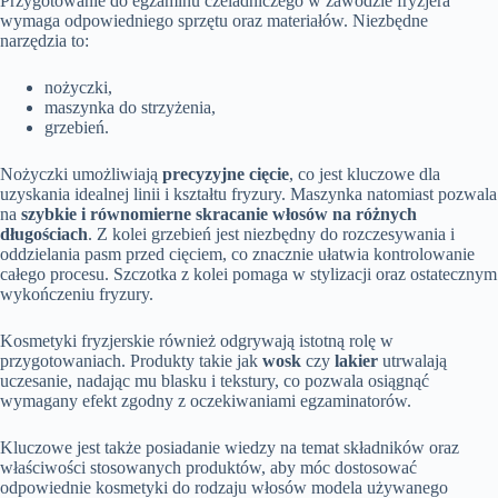
Przygotowanie do egzaminu czeladniczego w zawodzie fryzjera
wymaga odpowiedniego sprzętu oraz materiałów. Niezbędne
narzędzia to:
nożyczki,
maszynka do strzyżenia,
grzebień.
Nożyczki umożliwiają
precyzyjne cięcie
, co jest kluczowe dla
uzyskania idealnej linii i kształtu fryzury. Maszynka natomiast pozwala
na
szybkie i równomierne skracanie włosów na różnych
długościach
. Z kolei grzebień jest niezbędny do rozczesywania i
oddzielania pasm przed cięciem, co znacznie ułatwia kontrolowanie
całego procesu. Szczotka z kolei pomaga w stylizacji oraz ostatecznym
wykończeniu fryzury.
Kosmetyki fryzjerskie również odgrywają istotną rolę w
przygotowaniach. Produkty takie jak
wosk
czy
lakier
utrwalają
uczesanie, nadając mu blasku i tekstury, co pozwala osiągnąć
wymagany efekt zgodny z oczekiwaniami egzaminatorów.
Kluczowe jest także posiadanie wiedzy na temat składników oraz
właściwości stosowanych produktów, aby móc dostosować
odpowiednie kosmetyki do rodzaju włosów modela używanego