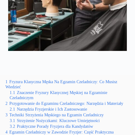
1
Fryzura Klasyczna Męska Na Egzamin Czeladniczy: Co Musisz
Wiedzieć
1.1
Znaczenie Fryzury Klasycznej Męskiej na Egzaminie
Czeladniczym
2
Przygotowanie do Egzaminu Czeladniczego: Narzędzia i Materiały
2.1
Narzędzia Fryzjerskie i Ich Zastosowanie
3
Techniki Strzyżenia Męskiego na Egzamin Czeladniczy
3.1
Strzyżenie Nożyczkami: Kluczowe Umiejętności
3.2
Praktyczne Porady Fryzjera dla Kandydatów
4
Egzamin Czeladniczy w Zawodzie Fryzjer: Część Praktyczna