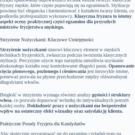
fryzury męskie, które często pojawiają się na egzaminach. Stylizacja
powinna być elegancka i harmonizować z kształtem twarzy klienta, co
podkreśla profesjonalizm wykonawcy.
Klasyczna fryzura to istotny
aspekt oceny praktycznej części egzaminu dla przyszłych
mistrzów fryzjerstwa męskiego.
Strzyżenie Nożyczkami: Kluczowe Umiejętności
Strzyżenie nożyczkami
stanowi kluczowy element w męskich
technikach fryzjerskich, zwłaszcza podczas tworzenia klasycznych
stylizacji. Precyzyjne użycie tego narzędzia umożliwia uzyskanie
doskonałego kształtu oraz kontrolowanie długości pasm.
Opanowanie
cięcia pionowego, poziomego i cieniowania
jest niezwykle istotne,
ponieważ pozwala na płynne przechodzenie między różnorodnymi
długościami włosów.
Biegłość w strzyżeniu wymaga również analizy
gęstości i struktury
włosa
, co pozwala dopasować technikę do indywidualnych potrzeb
każdej osoby.
Dokładność pracy z nożyczkami ma bezpośredni
wpływ na ostateczny efekt wizualny oraz satysfakcję klienta.
Praktyczne Porady Fryzjera dla Kandydatów
Aby skutecznie przygotować się do egzaminu czeladniczego na