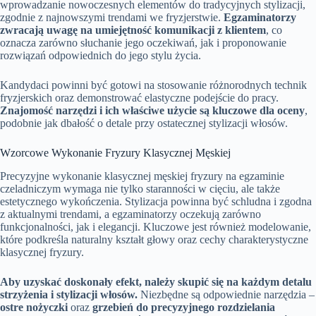
wprowadzanie nowoczesnych elementów do tradycyjnych stylizacji,
zgodnie z najnowszymi trendami we fryzjerstwie.
Egzaminatorzy
zwracają uwagę na umiejętność komunikacji z klientem
, co
oznacza zarówno słuchanie jego oczekiwań, jak i proponowanie
rozwiązań odpowiednich do jego stylu życia.
Kandydaci powinni być gotowi na stosowanie różnorodnych technik
fryzjerskich oraz demonstrować elastyczne podejście do pracy.
Znajomość narzędzi i ich właściwe użycie są kluczowe dla oceny
,
podobnie jak dbałość o detale przy ostatecznej stylizacji włosów.
Wzorcowe Wykonanie Fryzury Klasycznej Męskiej
Precyzyjne wykonanie klasycznej męskiej fryzury na egzaminie
czeladniczym wymaga nie tylko staranności w cięciu, ale także
estetycznego wykończenia. Stylizacja powinna być schludna i zgodna
z aktualnymi trendami, a egzaminatorzy oczekują zarówno
funkcjonalności, jak i elegancji. Kluczowe jest również modelowanie,
które podkreśla naturalny kształt głowy oraz cechy charakterystyczne
klasycznej fryzury.
Aby uzyskać doskonały efekt, należy skupić się na każdym detalu
strzyżenia i stylizacji włosów.
Niezbędne są odpowiednie narzędzia –
ostre nożyczki
oraz
grzebień do precyzyjnego rozdzielania