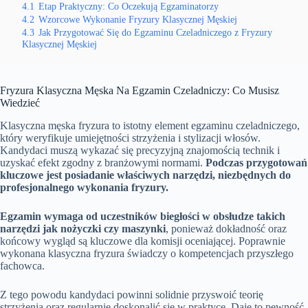
4.1
Etap Praktyczny: Co Oczekują Egzaminatorzy
4.2
Wzorcowe Wykonanie Fryzury Klasycznej Męskiej
4.3
Jak Przygotować Się do Egzaminu Czeladniczego z Fryzury
Klasycznej Męskiej
Fryzura Klasyczna Męska Na Egzamin Czeladniczy: Co Musisz
Wiedzieć
Klasyczna męska fryzura to istotny element egzaminu czeladniczego,
który weryfikuje umiejętności strzyżenia i stylizacji włosów.
Kandydaci muszą wykazać się precyzyjną znajomością technik i
uzyskać efekt zgodny z branżowymi normami.
Podczas przygotowań
kluczowe jest posiadanie właściwych narzędzi, niezbędnych do
profesjonalnego wykonania fryzury.
Egzamin wymaga od uczestników biegłości w obsłudze takich
narzędzi jak nożyczki czy maszynki
, ponieważ dokładność oraz
końcowy wygląd są kluczowe dla komisji oceniającej. Poprawnie
wykonana klasyczna fryzura świadczy o kompetencjach przyszłego
fachowca.
Z tego powodu kandydaci powinni solidnie przyswoić teorię
strzyżenia oraz regularnie doskonalić się w praktyce. Daje to pewność