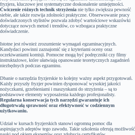
fryzjera, kluczowe jest systematyczne doskonalenie umiejętności.
Ćwiczenie różnych technik strzyżenia
nie tylko zwiększa pewność
siebie, ale także rozwija zdolności praktyczne. Obserwowanie pracy
doświadczonych stylistów pozwala zdobyć wartościowe wskazówki
dotyczące nowych metod i trendów, co wzbogaca praktyczne
doświadczenie.
Istotne jest również zrozumienie wymagań egzaminacyjnych.
Kandydaci powinni zaznajomić się z kryteriami oceny oraz
oczekiwaniami komisji. Pomocne mogą być podręczniki czy filmy
instruktażowe, które ułatwiają opanowanie teoretycznych zagadnień
niezbędnych podczas egzaminu.
Dbanie o narzędzia fryzjerskie to kolejny ważny aspekt przygotowań.
Każdy przyszły fryzjer powinien dysponować wysokiej jakości
nożyczkami, grzebieniami i maszynkami do strzyżenia – są to
podstawowe elementy wyposażenia każdego profesjonalisty.
Regularna konserwacja tych narzędzi gwarantuje ich
długotrwałą sprawność oraz efektywność w codziennym
użytkowaniu.
Udział w kursach fryzjerskich stanowi ogromną pomoc dla
aspirujących adeptów tego zawodu. Takie szkolenia oferują możliwość
nauki pod okiem ekspertów oraz zdobycia certyfikatów