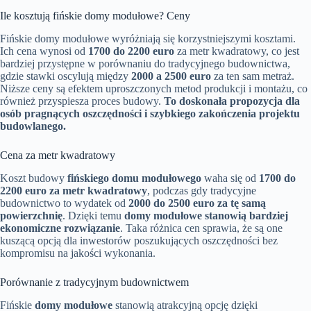
Ile kosztują fińskie domy modułowe? Ceny
Fińskie domy modułowe wyróżniają się korzystniejszymi kosztami.
Ich cena wynosi od
1700 do 2200 euro
za metr kwadratowy, co jest
bardziej przystępne w porównaniu do tradycyjnego budownictwa,
gdzie stawki oscylują między
2000 a 2500 euro
za ten sam metraż.
Niższe ceny są efektem uproszczonych metod produkcji i montażu, co
również przyspiesza proces budowy.
To doskonała propozycja dla
osób pragnących oszczędności i szybkiego zakończenia projektu
budowlanego.
Cena za metr kwadratowy
Koszt budowy
fińskiego domu modułowego
waha się od
1700 do
2200 euro za metr kwadratowy
, podczas gdy tradycyjne
budownictwo to wydatek od
2000 do 2500 euro za tę samą
powierzchnię
. Dzięki temu
domy modułowe stanowią bardziej
ekonomiczne rozwiązanie
. Taka różnica cen sprawia, że są one
kuszącą opcją dla inwestorów poszukujących oszczędności bez
kompromisu na jakości wykonania.
Porównanie z tradycyjnym budownictwem
Fińskie
domy modułowe
stanowią atrakcyjną opcję dzięki