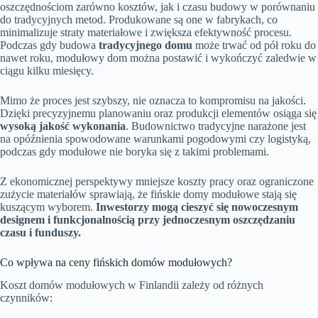
oszczędnościom zarówno kosztów, jak i czasu budowy w porównaniu
do tradycyjnych metod. Produkowane są one w fabrykach, co
minimalizuje straty materiałowe i zwiększa efektywność procesu.
Podczas gdy budowa
tradycyjnego domu
może trwać od pół roku do
nawet roku, modułowy dom można postawić i wykończyć zaledwie w
ciągu kilku miesięcy.
Mimo że proces jest szybszy, nie oznacza to kompromisu na jakości.
Dzięki precyzyjnemu planowaniu oraz produkcji elementów osiąga się
wysoką jakość wykonania
. Budownictwo tradycyjne narażone jest
na opóźnienia spowodowane warunkami pogodowymi czy logistyką,
podczas gdy modułowe nie boryka się z takimi problemami.
Z ekonomicznej perspektywy mniejsze koszty pracy oraz ograniczone
zużycie materiałów sprawiają, że fińskie domy modułowe stają się
kuszącym wyborem.
Inwestorzy mogą cieszyć się nowoczesnym
designem i funkcjonalnością przy jednoczesnym oszczędzaniu
czasu i funduszy.
Co wpływa na ceny fińskich domów modułowych?
Koszt domów modułowych w Finlandii zależy od różnych
czynników: