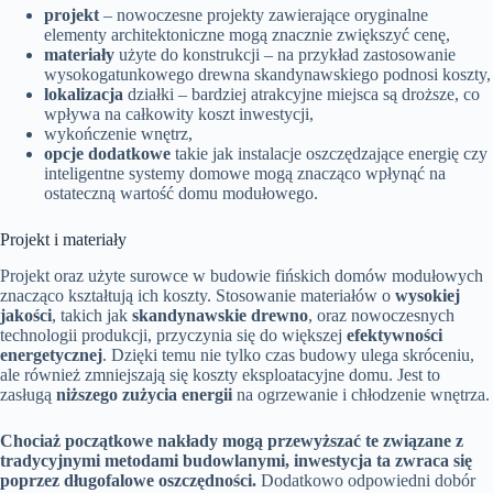
projekt
– nowoczesne projekty zawierające oryginalne
elementy architektoniczne mogą znacznie zwiększyć cenę,
materiały
użyte do konstrukcji – na przykład zastosowanie
wysokogatunkowego drewna skandynawskiego podnosi koszty,
lokalizacja
działki – bardziej atrakcyjne miejsca są droższe, co
wpływa na całkowity koszt inwestycji,
wykończenie wnętrz,
opcje dodatkowe
takie jak instalacje oszczędzające energię czy
inteligentne systemy domowe mogą znacząco wpłynąć na
ostateczną wartość domu modułowego.
Projekt i materiały
Projekt oraz użyte surowce w budowie fińskich domów modułowych
znacząco kształtują ich koszty. Stosowanie materiałów o
wysokiej
jakości
, takich jak
skandynawskie drewno
, oraz nowoczesnych
technologii produkcji, przyczynia się do większej
efektywności
energetycznej
. Dzięki temu nie tylko czas budowy ulega skróceniu,
ale również zmniejszają się koszty eksploatacyjne domu. Jest to
zasługą
niższego zużycia energii
na ogrzewanie i chłodzenie wnętrza.
Chociaż początkowe nakłady mogą przewyższać te związane z
tradycyjnymi metodami budowlanymi, inwestycja ta zwraca się
poprzez długofalowe oszczędności.
Dodatkowo odpowiedni dobór