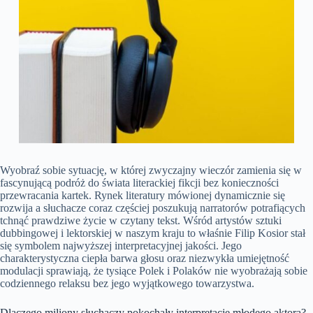
Wyobraź sobie sytuację, w której zwyczajny wieczór zamienia się w
fascynującą podróż do świata literackiej fikcji bez konieczności
przewracania kartek. Rynek literatury mówionej dynamicznie się
rozwija a słuchacze coraz częściej poszukują narratorów potrafiących
tchnąć prawdziwe życie w czytany tekst. Wśród artystów sztuki
dubbingowej i lektorskiej w naszym kraju to właśnie Filip Kosior stał
się symbolem najwyższej interpretacyjnej jakości. Jego
charakterystyczna ciepła barwa głosu oraz niezwykła umiejętność
modulacji sprawiają, że tysiące Polek i Polaków nie wyobrażają sobie
codziennego relaksu bez jego wyjątkowego towarzystwa.
Dlaczego miliony słuchaczy pokochały interpretacje młodego aktora?