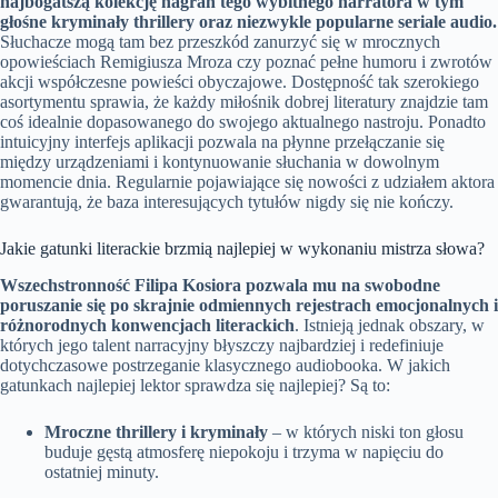
najbogatszą kolekcję nagrań tego wybitnego narratora w tym
głośne kryminały thrillery oraz niezwykle popularne seriale audio.
Słuchacze mogą tam bez przeszkód zanurzyć się w mrocznych
opowieściach Remigiusza Mroza czy poznać pełne humoru i zwrotów
akcji współczesne powieści obyczajowe. Dostępność tak szerokiego
asortymentu sprawia, że każdy miłośnik dobrej literatury znajdzie tam
coś idealnie dopasowanego do swojego aktualnego nastroju. Ponadto
intuicyjny interfejs aplikacji pozwala na płynne przełączanie się
między urządzeniami i kontynuowanie słuchania w dowolnym
momencie dnia. Regularnie pojawiające się nowości z udziałem aktora
gwarantują, że baza interesujących tytułów nigdy się nie kończy.
Jakie gatunki literackie brzmią najlepiej w wykonaniu mistrza słowa?
Wszechstronność Filipa Kosiora pozwala mu na swobodne
poruszanie się po skrajnie odmiennych rejestrach emocjonalnych i
różnorodnych konwencjach literackich
. Istnieją jednak obszary, w
których jego talent narracyjny błyszczy najbardziej i redefiniuje
dotychczasowe postrzeganie klasycznego audiobooka. W jakich
gatunkach najlepiej lektor sprawdza się najlepiej? Są to:
Mroczne thrillery i kryminały
– w których niski ton głosu
buduje gęstą atmosferę niepokoju i trzyma w napięciu do
ostatniej minuty.