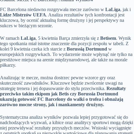
FC Barcelona niedawno rozgrywała mecze zarówno w
LaLiga
, jak i
Lidze Mistrzów UEFA
. Analiza rezultatów tych konfrontacji jest
kluczowa, by ocenić aktualną formę drużyny i jej perspektywy na
sukces w bieżącym sezonie.
W ramach
LaLiga
, 5 kwietnia Barça zmierzyła się z
Betisem
. Wynik
tego spotkania miał istotne znaczenie dla pozycji zespołu w tabeli. Z
kolei 9 kwietnia czeka ich starcie z
Borussią Dortmund
w
europejskich rozgrywkach. To wydarzenie może wpłynąć nie tylko na
prestiżowe miejsca na arenie międzynarodowej, ale także na morale
piłkarzy.
Analizując te mecze, można dostrzec pewne wzorce gry oraz
skuteczność zawodników. Kluczowe będzie zwrócenie uwagi na
strategię trenera i jej dopasowanie do stylu przeciwnika.
Rezultaty
przeciwko takim ekipom jak Betis czy Borussia Dortmund
ukazują gotowość FC Barcelony do walki o trofea i obnażają
zarówno mocne strony, jak i mankamenty drużyny.
Systematyczna analiza wyników pozwala lepiej przygotować się do
nadchodzących wyzwań, a kibice oraz analitycy sportowi mogą dzięki
niej przewidywać rezultaty przyszłych meczów. Wnioski wyciągnięte
z ostatnich spotkań są niezwykle wartościowe dla planowania strategii