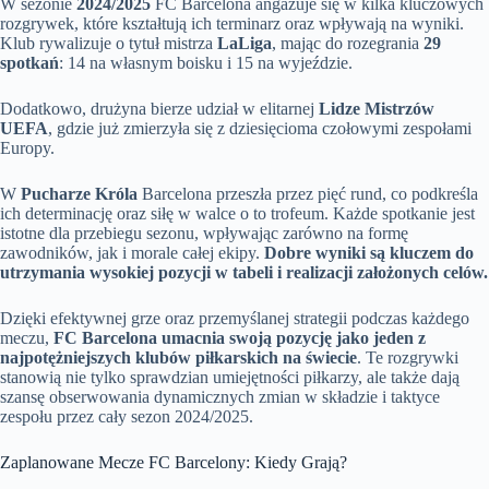
W sezonie
2024/2025
FC Barcelona angażuje się w kilka kluczowych
rozgrywek, które kształtują ich terminarz oraz wpływają na wyniki.
Klub rywalizuje o tytuł mistrza
LaLiga
, mając do rozegrania
29
spotkań
: 14 na własnym boisku i 15 na wyjeździe.
Dodatkowo, drużyna bierze udział w elitarnej
Lidze Mistrzów
UEFA
, gdzie już zmierzyła się z dziesięcioma czołowymi zespołami
Europy.
W
Pucharze Króla
Barcelona przeszła przez pięć rund, co podkreśla
ich determinację oraz siłę w walce o to trofeum. Każde spotkanie jest
istotne dla przebiegu sezonu, wpływając zarówno na formę
zawodników, jak i morale całej ekipy.
Dobre wyniki są kluczem do
utrzymania wysokiej pozycji w tabeli i realizacji założonych celów.
Dzięki efektywnej grze oraz przemyślanej strategii podczas każdego
meczu,
FC Barcelona umacnia swoją pozycję jako jeden z
najpotężniejszych klubów piłkarskich na świecie
. Te rozgrywki
stanowią nie tylko sprawdzian umiejętności piłkarzy, ale także dają
szansę obserwowania dynamicznych zmian w składzie i taktyce
zespołu przez cały sezon 2024/2025.
Zaplanowane Mecze FC Barcelony: Kiedy Grają?