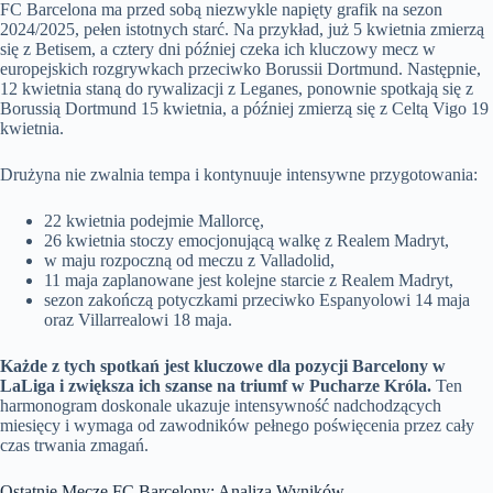
FC Barcelona ma przed sobą niezwykle napięty grafik na sezon
2024/2025, pełen istotnych starć. Na przykład, już 5 kwietnia zmierzą
się z Betisem, a cztery dni później czeka ich kluczowy mecz w
europejskich rozgrywkach przeciwko Borussii Dortmund. Następnie,
12 kwietnia staną do rywalizacji z Leganes, ponownie spotkają się z
Borussią Dortmund 15 kwietnia, a później zmierzą się z Celtą Vigo 19
kwietnia.
Drużyna nie zwalnia tempa i kontynuuje intensywne przygotowania:
22 kwietnia podejmie Mallorcę,
26 kwietnia stoczy emocjonującą walkę z Realem Madryt,
w maju rozpoczną od meczu z Valladolid,
11 maja zaplanowane jest kolejne starcie z Realem Madryt,
sezon zakończą potyczkami przeciwko Espanyolowi 14 maja
oraz Villarrealowi 18 maja.
Każde z tych spotkań jest kluczowe dla pozycji Barcelony w
LaLiga i zwiększa ich szanse na triumf w Pucharze Króla.
Ten
harmonogram doskonale ukazuje intensywność nadchodzących
miesięcy i wymaga od zawodników pełnego poświęcenia przez cały
czas trwania zmagań.
Ostatnie Mecze FC Barcelony: Analiza Wyników