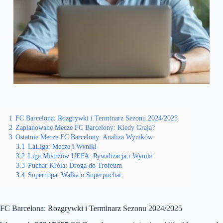
1
FC Barcelona: Rozgrywki i Terminarz Sezonu 2024/2025
2
Zaplanowane Mecze FC Barcelony: Kiedy Grają?
3
Ostatnie Mecze FC Barcelony: Analiza Wyników
3.1
LaLiga: Mecze i Wyniki
3.2
Liga Mistrzów UEFA: Rywalizacja i Wyniki
3.3
Puchar Króla: Droga do Trofeum
3.4
Supercopa: Walka o Superpuchar
FC Barcelona: Rozgrywki i Terminarz Sezonu 2024/2025