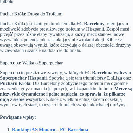
futbolu.
Puchar Króla: Droga do Trofeum
Puchar Króla jest istotnym turniejem dla
FC Barcelony
, oferującym
możliwość zdobycia prestiżowego trofeum w Hiszpanii. Zespół musi
przejść przez różne etapy rywalizacji, a każdy mecz stanowi nowe
wyzwanie z potencjalnie zaskakującymi zwrotami akcji. Kibice z
uwagą obserwują wyniki, które decydują o dalszej obecności drużyny
w zawodach i szansie na dotarcie do finału.
Supercopa: Walka o Superpuchar
Supercopa to prestiżowe zawody, w których
FC Barcelona walczy o
Superpuchar Hiszpanii
. Spotykają się tam triumfatorzy
LaLiga
oraz
Pucharu Króla
. Dla Barcelony zdobycie tego trofeum ma ogromne
znaczenie, gdyż umacnia jej pozycję w hiszpańskim futbolu.
Mecze są
niezwykle dynamiczne i pełne napięcia, co sprawia, że piłkarze
dają z siebie wszystko
. Kibice z wielkim entuzjazmem oczekują
wyników tych starć, marząc o triumfach swojej ukochanej drużyny.
Powiązane wpisy:
Rankingi AS Monaco – FC Barcelona