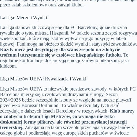
przez sztab szkoleniowy oraz zarząd klubu.
LaLiga: Mecze i Wyniki
LaLiga stanowi kluczową scenę dla FC Barcelony, gdzie drużyna
rywalizuje o tytuł mistrza Hiszpanii. W trakcie sezonu zespół rozgrywa
wiele spotkań, które mają istotny wpływ na jego pozycję w tabeli
ligowej. Fani mogą na bieżąco śledzić wyniki i statystyki zawodników.
Każdy mecz jest decydujący dla szans zespołu na zdobycie
trofeum i utrzymanie się w czołówce hiszpańskiego futbolu.
Te
regularne konfrontacje dostarczają emocji zarówno piłkarzom, jak i
kibicom.
Liga Mistrzów UEFA: Rywalizacja i Wyniki
Liga Mistrzów UEFA to niezwykle prestiżowe zawody, w których FC
Barcelona mierzy się z czołowymi drużynami Europy. Sezon
2024/2025 będzie szczególnie istotny ze względu na mecze play-off
przeciwko Borussii Dortmund. To właśnie rezultaty tych starć
zdecydują o dalszych losach Barcelony w rozgrywkach.
Klub marzy
o zdobyciu trofeum Ligi Mistrzów, co wymaga nie tylko
doskonałej formy piłkarzy, ale również przemyślanej strategii
trenerskiej.
Zmagania na takim szczeblu przyciągają uwagę fanów z
całego globu i podkreślają wagę europejskich pucharów w świecie