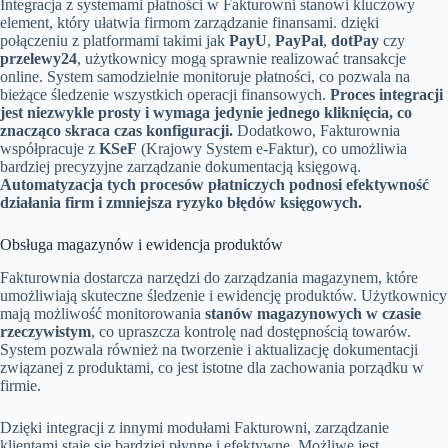
Integracja z systemami płatności w Fakturowni stanowi kluczowy
element, który ułatwia firmom zarządzanie finansami. dzięki
połączeniu z platformami takimi jak
PayU
,
PayPal
,
dotPay
czy
przelewy24
, użytkownicy mogą sprawnie realizować transakcje
online. System samodzielnie monitoruje płatności, co pozwala na
bieżące śledzenie wszystkich operacji finansowych.
Proces integracji
jest niezwykle prosty i wymaga jedynie jednego kliknięcia, co
znacząco skraca czas konfiguracji.
Dodatkowo, Fakturownia
współpracuje z
KSeF
(Krajowy System e-Faktur), co umożliwia
bardziej precyzyjne zarządzanie dokumentacją księgową.
Automatyzacja tych procesów płatniczych podnosi efektywność
działania firm i zmniejsza ryzyko błędów księgowych.
Obsługa magazynów i ewidencja produktów
Fakturownia dostarcza narzędzi do zarządzania magazynem, które
umożliwiają skuteczne śledzenie i ewidencję produktów. Użytkownicy
mają możliwość monitorowania
stanów magazynowych w czasie
rzeczywistym
, co upraszcza kontrolę nad dostępnością towarów.
System pozwala również na tworzenie i aktualizację dokumentacji
związanej z produktami, co jest istotne dla zachowania porządku w
firmie.
Dzięki integracji z innymi modułami Fakturowni, zarządzanie
klientami staje się bardziej płynne i efektywne. Możliwe jest