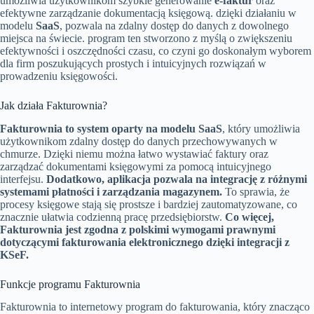
umożliwia użytkownikom szybkie generowanie
e-faktur
oraz
efektywne zarządzanie dokumentacją księgową. dzięki działaniu w
modelu
SaaS
, pozwala na zdalny dostęp do danych z dowolnego
miejsca na świecie. program ten stworzono z myślą o zwiększeniu
efektywności i oszczędności czasu, co czyni go doskonałym wyborem
dla firm poszukujących prostych i intuicyjnych rozwiązań w
prowadzeniu księgowości.
Jak działa Fakturownia?
Fakturownia to system oparty na modelu SaaS
, który umożliwia
użytkownikom zdalny dostęp do danych przechowywanych w
chmurze. Dzięki niemu można łatwo wystawiać faktury oraz
zarządzać dokumentami księgowymi za pomocą intuicyjnego
interfejsu.
Dodatkowo, aplikacja pozwala na integrację z różnymi
systemami płatności i zarządzania magazynem.
To sprawia, że
procesy księgowe stają się prostsze i bardziej zautomatyzowane, co
znacznie ułatwia codzienną pracę przedsiębiorstw.
Co więcej,
Fakturownia jest zgodna z polskimi wymogami prawnymi
dotyczącymi fakturowania elektronicznego dzięki integracji z
KSeF.
Funkcje programu Fakturownia
Fakturownia to internetowy program do fakturowania, który znacząco