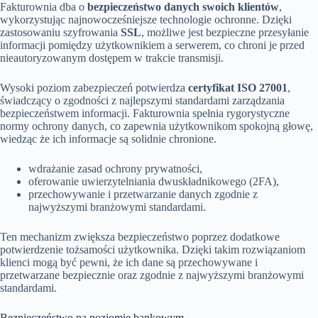
Fakturownia dba o
bezpieczeństwo danych swoich klientów
,
wykorzystując najnowocześniejsze technologie ochronne. Dzięki
zastosowaniu szyfrowania
SSL
, możliwe jest bezpieczne przesyłanie
informacji pomiędzy użytkownikiem a serwerem, co chroni je przed
nieautoryzowanym dostępem w trakcie transmisji.
Wysoki poziom zabezpieczeń potwierdza
certyfikat ISO 27001
,
świadczący o zgodności z najlepszymi standardami zarządzania
bezpieczeństwem informacji. Fakturownia spełnia rygorystyczne
normy ochrony danych, co zapewnia użytkownikom spokojną głowę,
wiedząc że ich informacje są solidnie chronione.
wdrażanie zasad ochrony prywatności,
oferowanie uwierzytelniania dwuskładnikowego (2FA),
przechowywanie i przetwarzanie danych zgodnie z
najwyższymi branżowymi standardami.
Ten mechanizm zwiększa bezpieczeństwo poprzez dodatkowe
potwierdzenie tożsamości użytkownika. Dzięki takim rozwiązaniom
klienci mogą być pewni, że ich dane są przechowywane i
przetwarzane bezpiecznie oraz zgodnie z najwyższymi branżowymi
standardami.
Bezpieczeństwo na poziomie bankowym