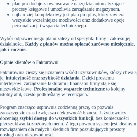
plan pro dodaje zaawansowane narzędzia automatyzujące
procesy księgowe i umożliwia zarządzanie magazynem,
najbardziej kompleksowy jest plan pro plus, który zawiera
wszystkie wcześniejsze możliwości oraz dodatkowe opcje
personalizacji i wsparcia technicznego.
Wybór odpowiedniego planu zależy od specyfiki firmy i zakresu jej
działalności.
Każdy z planów można opłacać zarówno miesięcznie,
jak i rocznie.
Opinie klientów o Fakturowni
Fakturownia cieszy się uznaniem wśród użytkowników, którzy chwalą
jej
intuicyjność
oraz
szybkość działania
. Dzięki prostemu
interfejsowi zarządzanie fakturami i finansami firmy staje się
niezwykle łatwe.
Profesjonalne wsparcie techniczne
to kolejny
istotny atut, często podkreślany w recenzjach.
Program znacząco usprawnia codzienną pracę, co pozwala
zaoszczędzić czas i zwiększa efektywność biznesu. Użytkownicy
doceniają
szybki dostęp do wszystkich funkcji
, bez konieczności
przeszukiwania złożonych menu. Z tego powodu system jest idealnym
rozwiązaniem dla małych i średnich firm poszukujących prostoty
obsługi oraz niezawodności.