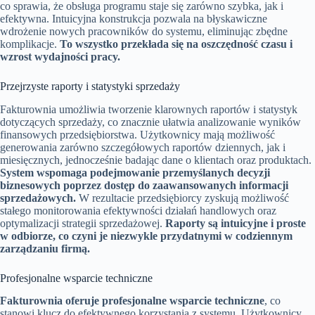
co sprawia, że obsługa programu staje się zarówno szybka, jak i
efektywna. Intuicyjna konstrukcja pozwala na błyskawiczne
wdrożenie nowych pracowników do systemu, eliminując zbędne
komplikacje.
To wszystko przekłada się na oszczędność czasu i
wzrost wydajności pracy.
Przejrzyste raporty i statystyki sprzedaży
Fakturownia umożliwia tworzenie klarownych raportów i statystyk
dotyczących sprzedaży, co znacznie ułatwia analizowanie wyników
finansowych przedsiębiorstwa. Użytkownicy mają możliwość
generowania zarówno szczegółowych raportów dziennych, jak i
miesięcznych, jednocześnie badając dane o klientach oraz produktach.
System wspomaga podejmowanie przemyślanych decyzji
biznesowych poprzez dostęp do zaawansowanych informacji
sprzedażowych.
W rezultacie przedsiębiorcy zyskują możliwość
stałego monitorowania efektywności działań handlowych oraz
optymalizacji strategii sprzedażowej.
Raporty są intuicyjne i proste
w odbiorze, co czyni je niezwykle przydatnymi w codziennym
zarządzaniu firmą.
Profesjonalne wsparcie techniczne
Fakturownia oferuje profesjonalne wsparcie techniczne
, co
stanowi klucz do efektywnego korzystania z systemu. Użytkownicy