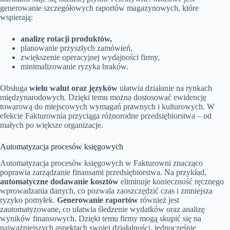
generowanie szczegółowych raportów magazynowych, które
wspierają:
analizę rotacji produktów,
planowanie przyszłych zamówień,
zwiększenie operacyjnej wydajności firmy,
minimalizowanie ryzyka braków.
Obsługa
wielu walut oraz języków
ułatwia działanie na rynkach
międzynarodowych. Dzięki temu można dostosować ewidencję
towarową do miejscowych wymagań prawnych i kulturowych. W
efekcie Fakturownia przyciąga różnorodne przedsiębiorstwa – od
małych po większe organizacje.
Automatyzacja procesów księgowych
Automatyzacja procesów księgowych w Fakturowni znacząco
poprawia zarządzanie finansami przedsiębiorstwa. Na przykład,
automatyczne dodawanie kosztów
eliminuje konieczność ręcznego
wprowadzania danych, co pozwala zaoszczędzić czas i zmniejsza
ryzyko pomyłek.
Generowanie raportów
również jest
zautomatyzowane, co ułatwia śledzenie wydatków oraz analizę
wyników finansowych. Dzięki temu firmy mogą skupić się na
najważniejszych aspektach swojej działalności, jednocześnie