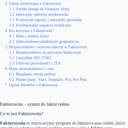
3
Zalety korzystania z Fakturowni
3.1
Szybki dostęp do finansów firmy
3.2
Intuicyjny interfejs użytkownika
3.3
Przejrzyste raporty i statystyki sprzedaży
3.4
Profesjonalne wsparcie techniczne
4
Kto korzysta z Fakturowni?
4.1
Małe i średnie firmy
4.2
Jednoosobowa działalność gospodarcza
5
Bezpieczeństwo i ochrona danych w Fakturowni
5.1
Bezpieczeństwo na poziomie bankowym
5.2
Certyfikat ISO 27001
5.3
Ochrona prywatności i 2FA
6
Plany abonamentowe i ceny
6.1
Bezpłatna wersja próbna
6.2
Płatne plany: Start, Standard, Pro, Pro Plus
7
Opinie klientów o Fakturowni
Fakturownia – system do faktur online
Co to jest Fakturownia?
Fakturownia
to innowacyjny program do fakturowania online, który