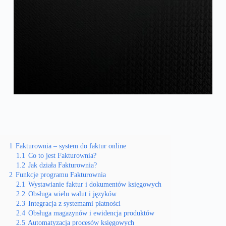
1
Fakturownia – system do faktur online
1.1
Co to jest Fakturownia?
1.2
Jak działa Fakturownia?
2
Funkcje programu Fakturownia
2.1
Wystawianie faktur i dokumentów księgowych
2.2
Obsługa wielu walut i języków
2.3
Integracja z systemami płatności
2.4
Obsługa magazynów i ewidencja produktów
2.5
Automatyzacja procesów księgowych