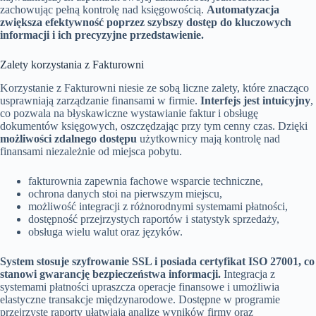
zachowując pełną kontrolę nad księgowością.
Automatyzacja
zwiększa efektywność poprzez szybszy dostęp do kluczowych
informacji i ich precyzyjne przedstawienie.
Zalety korzystania z Fakturowni
Korzystanie z Fakturowni niesie ze sobą liczne zalety, które znacząco
usprawniają zarządzanie finansami w firmie.
Interfejs jest intuicyjny
,
co pozwala na błyskawiczne wystawianie faktur i obsługę
dokumentów księgowych, oszczędzając przy tym cenny czas. Dzięki
możliwości zdalnego dostępu
użytkownicy mają kontrolę nad
finansami niezależnie od miejsca pobytu.
fakturownia zapewnia fachowe wsparcie techniczne,
ochrona danych stoi na pierwszym miejscu,
możliwość integracji z różnorodnymi systemami płatności,
dostępność przejrzystych raportów i statystyk sprzedaży,
obsługa wielu walut oraz języków.
System stosuje szyfrowanie SSL i posiada certyfikat ISO 27001, co
stanowi gwarancję bezpieczeństwa informacji.
Integracja z
systemami płatności upraszcza operacje finansowe i umożliwia
elastyczne transakcje międzynarodowe. Dostępne w programie
przejrzyste raporty ułatwiają analizę wyników firmy oraz