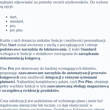
najlepiej odpowiadać na potrzeby swoich użytkowników. Do wyboru
są opcje:
start,
standard,
pro,
pro plus.
Każda z nich dostarcza unikalne funkcje i możliwości personalizacji.
Plan
Start
został stworzony z myślą o początkujących i oferuje
podstawowe narzędzia do fakturowania
. Z kolei
Standard
wzbogaca te funkcje o dodatkowe rozwiązania do
zarządzania
dokumentacją księgową
.
Plan
Pro
jest skierowany do bardziej wymagających klientów,
proponując
zaawansowane narzędzia do automatyzacji procesów
księgowych
oraz możliwość
integracji z różnymi systemami
płatności
. Najbardziej kompleksowy pakiet, czyli
Pro Plus
, obejmuje
pełny wachlarz funkcji w tym
zaawansowaną obsługę magazynową
i
szczegółową ewidencję produktów
.
Cena subskrypcji jest uzależniona od wybranego planu i może być
regulowana miesięcznie lub rocznie, co daje elastyczność w
zarządzaniu firmowym budżetem. Dodatkowo Fakturownia oferuje