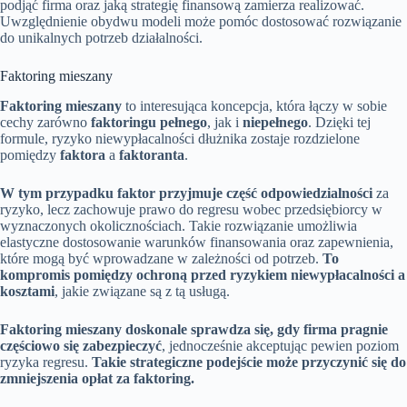
podjąć firma oraz jaką strategię finansową zamierza realizować.
Uwzględnienie obydwu modeli może pomóc dostosować rozwiązanie
do unikalnych potrzeb działalności.
Faktoring mieszany
Faktoring mieszany
to interesująca koncepcja, która łączy w sobie
cechy zarówno
faktoringu pełnego
, jak i
niepełnego
. Dzięki tej
formule, ryzyko niewypłacalności dłużnika zostaje rozdzielone
pomiędzy
faktora
a
faktoranta
.
W tym przypadku faktor przyjmuje część odpowiedzialności
za
ryzyko, lecz zachowuje prawo do regresu wobec przedsiębiorcy w
wyznaczonych okolicznościach. Takie rozwiązanie umożliwia
elastyczne dostosowanie warunków finansowania oraz zapewnienia,
które mogą być wprowadzane w zależności od potrzeb.
To
kompromis pomiędzy ochroną przed ryzykiem niewypłacalności a
kosztami
, jakie związane są z tą usługą.
Faktoring mieszany doskonale sprawdza się, gdy firma pragnie
częściowo się zabezpieczyć
, jednocześnie akceptując pewien poziom
ryzyka regresu.
Takie strategiczne podejście może przyczynić się do
zmniejszenia opłat za faktoring.