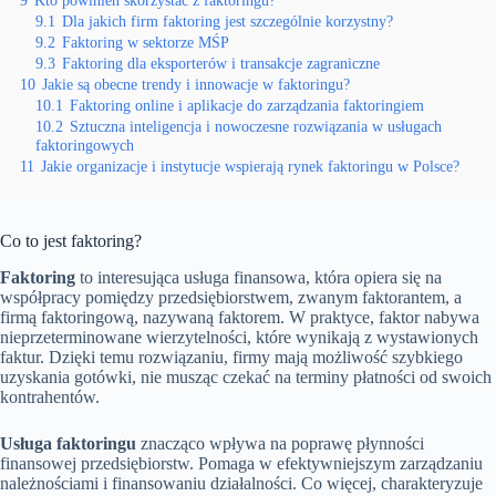
9
Kto powinien skorzystać z faktoringu?
9.1
Dla jakich firm faktoring jest szczególnie korzystny?
9.2
Faktoring w sektorze MŚP
9.3
Faktoring dla eksporterów i transakcje zagraniczne
10
Jakie są obecne trendy i innowacje w faktoringu?
10.1
Faktoring online i aplikacje do zarządzania faktoringiem
10.2
Sztuczna inteligencja i nowoczesne rozwiązania w usługach
faktoringowych
11
Jakie organizacje i instytucje wspierają rynek faktoringu w Polsce?
Co to jest faktoring?
Faktoring
to interesująca usługa finansowa, która opiera się na
współpracy pomiędzy przedsiębiorstwem, zwanym faktorantem, a
firmą faktoringową, nazywaną faktorem. W praktyce, faktor nabywa
nieprzeterminowane wierzytelności, które wynikają z wystawionych
faktur. Dzięki temu rozwiązaniu, firmy mają możliwość szybkiego
uzyskania gotówki, nie musząc czekać na terminy płatności od swoich
kontrahentów.
Usługa faktoringu
znacząco wpływa na poprawę płynności
finansowej przedsiębiorstw. Pomaga w efektywniejszym zarządzaniu
należnościami i finansowaniu działalności. Co więcej, charakteryzuje