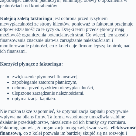
zapobiegać zatorom płatniczym, eliminując obawy o opóźnienia w
płatnościach od kontrahentów.
Kolejną zaletą faktoringu
jest ochrona przed ryzykiem
niewypłacalności ze strony klientów, ponieważ to faktorant przejmuje
odpowiedzialność za te ryzyka. Dzięki temu przedsiębiorcy mają
możliwość ograniczenia potencjalnych strat. Co więcej, ten sposób
finansowania znacznie ułatwia zarządzanie należnościami i
monitorowanie płatności, co z kolei daje firmom lepszą kontrolę nad
ich finansami.
Korzyści płynące z faktoringu:
zwiększenie płynności finansowej,
zapobieganie zatorom płatniczym,
ochrona przed ryzykiem niewypłacalności,
ulepszone zarządzanie należnościami,
optymalizacja kapitału.
Nie można także zapomnieć, że optymalizacja kapitału pozytywnie
wpływa na bilans firmy. Ta forma współpracy umożliwia stabilne
działanie przedsiębiorstw, niezależnie od ich branży czy rozmiaru.
Faktoring sprawia, że organizacje mogą zwiększać swoją
efektywność
finansową
, co z kolei pozwala im bardziej skupić się na rozwoju i