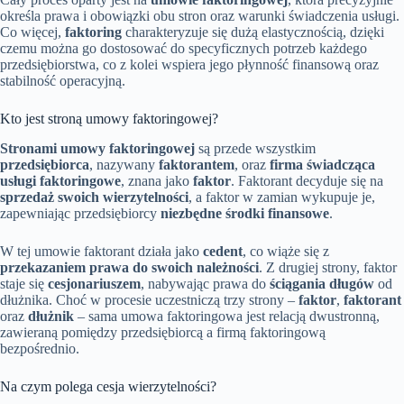
określa prawa i obowiązki obu stron oraz warunki świadczenia usługi.
Co więcej,
faktoring
charakteryzuje się dużą elastycznością, dzięki
czemu można go dostosować do specyficznych potrzeb każdego
przedsiębiorstwa, co z kolei wspiera jego płynność finansową oraz
stabilność operacyjną.
Kto jest stroną umowy faktoringowej?
Stronami umowy faktoringowej
są przede wszystkim
przedsiębiorca
, nazywany
faktorantem
, oraz
firma świadcząca
usługi faktoringowe
, znana jako
faktor
. Faktorant decyduje się na
sprzedaż swoich wierzytelności
, a faktor w zamian wykupuje je,
zapewniając przedsiębiorcy
niezbędne środki finansowe
.
W tej umowie faktorant działa jako
cedent
, co wiąże się z
przekazaniem prawa do swoich należności
. Z drugiej strony, faktor
staje się
cesjonariuszem
, nabywając prawa do
ściągania długów
od
dłużnika. Choć w procesie uczestniczą trzy strony –
faktor
,
faktorant
oraz
dłużnik
– sama umowa faktoringowa jest relacją dwustronną,
zawieraną pomiędzy przedsiębiorcą a firmą faktoringową
bezpośrednio.
Na czym polega cesja wierzytelności?