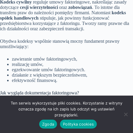
Kodeks cywilny
reguluje umowy faktoringowe, nakreślając zasady
dotyczące
cesji wierzytelności
oraz
zobowiązań
. To istotne dla
transferu praw do należności pomiędzy firmami. Natomiast
kodeks
spółek handlowych
stipuluje, jak powinny funkcjonować
przedsiębiorstwa korzystające z faktoringu. Tworzy ramy prawne dla
ich działalności oraz zabezpieczeń transakcji.
Obydwa kodeksy wspólnie stanowią mocny fundament prawny
umożliwiający:
zawieranie umów faktoringowych,
realizację umów,
egzekwowanie umów faktoringowych.
działanie z większym bezpieczeństwem,
efektywność finansową.
Jak wygląda dokumentacja faktoringowa?
Dokumentacja związana z faktoringiem
przede wszystkim opiera
Ten serwis wykorzystuje pliki cookies. Korzystanie z witryny
się na
umowie faktoringowej
, która precyzyjnie określa prawa i
oznacza zgodę na ich zapis lub odczyt wg ustawień
obowiązki obu stron, zasady dotyczące rozliczeń oraz przebieg
przeglądarki.
współpracy. Dodatkowo, w skład tej dokumentacji wchodzą aneksy,
które mogą wprowadzać zmiany w ustaleniach umowy.
Zgoda
Polityka cookies