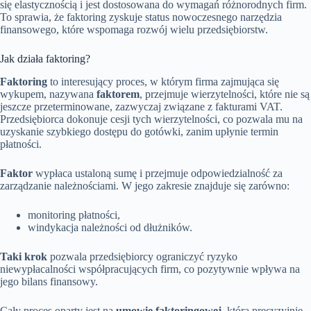
się elastycznością i jest dostosowana do wymagań różnorodnych firm.
To sprawia, że faktoring zyskuje status nowoczesnego narzędzia
finansowego, które wspomaga rozwój wielu przedsiębiorstw.
Jak działa faktoring?
Faktoring
to interesujący proces, w którym firma zajmująca się
wykupem, nazywana
faktorem
, przejmuje wierzytelności, które nie są
jeszcze przeterminowane, zazwyczaj związane z fakturami VAT.
Przedsiębiorca dokonuje cesji tych wierzytelności, co pozwala mu na
uzyskanie szybkiego dostępu do gotówki, zanim upłynie termin
płatności.
Faktor
wypłaca ustaloną sumę i przejmuje odpowiedzialność za
zarządzanie należnościami. W jego zakresie znajduje się zarówno:
monitoring płatności,
windykacja należności od dłużników.
Taki krok
pozwala przedsiębiorcy ograniczyć ryzyko
niewypłacalności współpracujących firm, co pozytywnie wpływa na
jego bilans finansowy.
Cały proces oparty jest na
umowie faktoringowej
, która precyzyjnie