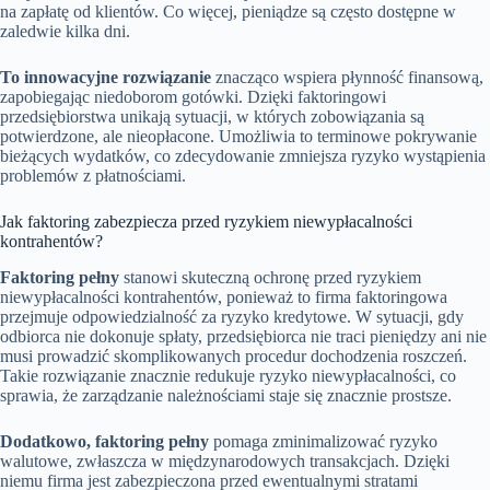
na zapłatę od klientów. Co więcej, pieniądze są często dostępne w
zaledwie kilka dni.
To innowacyjne rozwiązanie
znacząco wspiera płynność finansową,
zapobiegając niedoborom gotówki. Dzięki faktoringowi
przedsiębiorstwa unikają sytuacji, w których zobowiązania są
potwierdzone, ale nieopłacone. Umożliwia to terminowe pokrywanie
bieżących wydatków, co zdecydowanie zmniejsza ryzyko wystąpienia
problemów z płatnościami.
Jak faktoring zabezpiecza przed ryzykiem niewypłacalności
kontrahentów?
Faktoring pełny
stanowi skuteczną ochronę przed ryzykiem
niewypłacalności kontrahentów, ponieważ to firma faktoringowa
przejmuje odpowiedzialność za ryzyko kredytowe. W sytuacji, gdy
odbiorca nie dokonuje spłaty, przedsiębiorca nie traci pieniędzy ani nie
musi prowadzić skomplikowanych procedur dochodzenia roszczeń.
Takie rozwiązanie znacznie redukuje ryzyko niewypłacalności, co
sprawia, że zarządzanie należnościami staje się znacznie prostsze.
Dodatkowo, faktoring pełny
pomaga zminimalizować ryzyko
walutowe, zwłaszcza w międzynarodowych transakcjach. Dzięki
niemu firma jest zabezpieczona przed ewentualnymi stratami