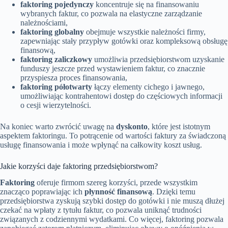
faktoring pojedynczy
koncentruje się na finansowaniu
wybranych faktur, co pozwala na elastyczne zarządzanie
należnościami,
faktoring globalny
obejmuje wszystkie należności firmy,
zapewniając stały przypływ gotówki oraz kompleksową obsługę
finansową,
faktoring zaliczkowy
umożliwia przedsiębiorstwom uzyskanie
funduszy jeszcze przed wystawieniem faktur, co znacznie
przyspiesza proces finansowania,
faktoring półotwarty
łączy elementy cichego i jawnego,
umożliwiając kontrahentowi dostęp do częściowych informacji
o cesji wierzytelności.
Na koniec warto zwrócić uwagę na
dyskonto
, które jest istotnym
aspektem faktoringu. To potrącenie od wartości faktury za świadczoną
usługę finansowania i może wpłynąć na całkowity koszt usług.
Jakie korzyści daje faktoring przedsiębiorstwom?
Faktoring
oferuje firmom szereg korzyści, przede wszystkim
znacząco poprawiając ich
płynność finansową
. Dzięki temu
przedsiębiorstwa zyskują szybki dostęp do gotówki i nie muszą dłużej
czekać na wpłaty z tytułu faktur, co pozwala uniknąć trudności
związanych z codziennymi wydatkami. Co więcej, faktoring pozwala