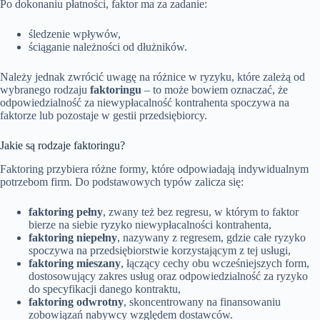
Po dokonaniu płatności, faktor ma za zadanie:
śledzenie wpływów,
ściąganie należności od dłużników.
Należy jednak zwrócić uwagę na różnice w ryzyku, które zależą od
wybranego rodzaju
faktoringu
– to może bowiem oznaczać, że
odpowiedzialność za niewypłacalność kontrahenta spoczywa na
faktorze lub pozostaje w gestii przedsiębiorcy.
Jakie są rodzaje faktoringu?
Faktoring przybiera różne formy, które odpowiadają indywidualnym
potrzebom firm. Do podstawowych typów zalicza się:
faktoring pełny
, zwany też bez regresu, w którym to faktor
bierze na siebie ryzyko niewypłacalności kontrahenta,
faktoring niepełny
, nazywany z regresem, gdzie całe ryzyko
spoczywa na przedsiębiorstwie korzystającym z tej usługi,
faktoring mieszany
, łączący cechy obu wcześniejszych form,
dostosowujący zakres usług oraz odpowiedzialność za ryzyko
do specyfikacji danego kontraktu,
faktoring odwrotny
, skoncentrowany na finansowaniu
zobowiązań nabywcy względem dostawców.