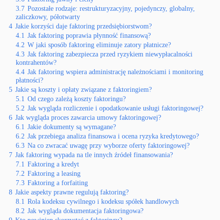
3.7
Pozostałe rodzaje: restrukturyzacyjny, pojedynczy, globalny,
zaliczkowy, półotwarty
4
Jakie korzyści daje faktoring przedsiębiorstwom?
4.1
Jak faktoring poprawia płynność finansową?
4.2
W jaki sposób faktoring eliminuje zatory płatnicze?
4.3
Jak faktoring zabezpiecza przed ryzykiem niewypłacalności
kontrahentów?
4.4
Jak faktoring wspiera administrację należnościami i monitoring
płatności?
5
Jakie są koszty i opłaty związane z faktoringiem?
5.1
Od czego zależą koszty faktoringu?
5.2
Jak wygląda rozliczenie i opodatkowanie usługi faktoringowej?
6
Jak wygląda proces zawarcia umowy faktoringowej?
6.1
Jakie dokumenty są wymagane?
6.2
Jak przebiega analiza finansowa i ocena ryzyka kredytowego?
6.3
Na co zwracać uwagę przy wyborze oferty faktoringowej?
7
Jak faktoring wypada na tle innych źródeł finansowania?
7.1
Faktoring a kredyt
7.2
Faktoring a leasing
7.3
Faktoring a forfaiting
8
Jakie aspekty prawne regulują faktoring?
8.1
Rola kodeksu cywilnego i kodeksu spółek handlowych
8.2
Jak wygląda dokumentacja faktoringowa?