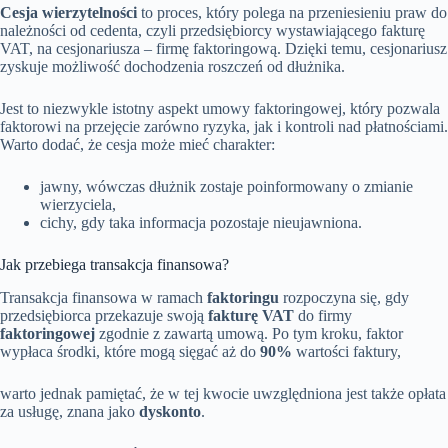
Cesja wierzytelności
to proces, który polega na przeniesieniu praw do
należności od cedenta, czyli przedsiębiorcy wystawiającego fakturę
VAT, na cesjonariusza – firmę faktoringową. Dzięki temu, cesjonariusz
zyskuje możliwość dochodzenia roszczeń od dłużnika.
Jest to niezwykle istotny aspekt umowy faktoringowej, który pozwala
faktorowi na przejęcie zarówno ryzyka, jak i kontroli nad płatnościami.
Warto dodać, że cesja może mieć charakter:
jawny, wówczas dłużnik zostaje poinformowany o zmianie
wierzyciela,
cichy, gdy taka informacja pozostaje nieujawniona.
Jak przebiega transakcja finansowa?
Transakcja finansowa w ramach
faktoringu
rozpoczyna się, gdy
przedsiębiorca przekazuje swoją
fakturę VAT
do firmy
faktoringowej
zgodnie z zawartą umową. Po tym kroku, faktor
wypłaca środki, które mogą sięgać aż do
90%
wartości faktury,
warto jednak pamiętać, że w tej kwocie uwzględniona jest także opłata
za usługę, znana jako
dyskonto
.