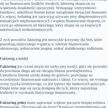
się na finansowaniu środków trwałych, faktoring skupia się na
wspieraniu działalności operacyjnej. Wykupując wierzytelności
handlowe, umożliwia firmom lepsze zarządzanie bieżącymi finansami.
Co więcej, forfaiting jest zazwyczaj używany przy długoterminowych
transakcjach międzynarodowych i wspiera finansowanie eksportu, co
czyni go odmiennym od faktoringu, który skupia się na krajowych
należnościach krótkoterminowych.
Z tych powodów faktoring jest niezwykle korzystny dla firm, które
poszukują elastycznego wsparcia w zakresie finansowania
obrotowego, jednocześnie pragnąc unikać dodatkowego zadłużenia.
Faktoring a kredyt
Faktoring
jest czymś innym niż tradycyjny kredyt, gdyż nie prowadzi
do powstania długu ani nie obciąża bilansu przedsiębiorstwa.
Umożliwia firmom szybki dostęp do gotówki, pozwalając na
wcześniejsze finansowanie należności z faktur. Co więcej, nie wymaga
oceny ryzyka kredytowego, co jest typowe dla bankowych pożyczek.
Dzięki temu staje się opcją dostępną dla tych, którzy napotykają
trudności w uzyskaniu klasycznego finansowania.
Faktoring pełny
może zapewniać większe poczucie bezpieczeństwa
finansowego. Dlaczego tak się dzieje? Ponieważ przedsiębiorstwo nie