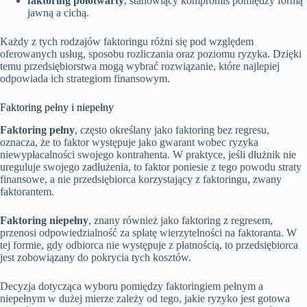
faktoring półotwarty
, stanowiący kompromis pomiędzy formą
jawną a cichą.
Każdy z tych rodzajów faktoringu różni się pod względem
oferowanych usług, sposobu rozliczania oraz poziomu ryzyka. Dzięki
temu przedsiębiorstwa mogą wybrać rozwiązanie, które najlepiej
odpowiada ich strategiom finansowym.
Faktoring pełny i niepełny
Faktoring pełny
, często określany jako faktoring bez regresu,
oznacza, że to faktor występuje jako gwarant wobec ryzyka
niewypłacalności swojego kontrahenta. W praktyce, jeśli dłużnik nie
ureguluje swojego zadłużenia, to faktor poniesie z tego powodu straty
finansowe, a nie przedsiębiorca korzystający z faktoringu, zwany
faktorantem.
Faktoring niepełny
, znany również jako faktoring z regresem,
przenosi odpowiedzialność za spłatę wierzytelności na faktoranta. W
tej formie, gdy odbiorca nie występuje z płatnością, to przedsiębiorca
jest zobowiązany do pokrycia tych kosztów.
Decyzja dotycząca wyboru pomiędzy faktoringiem pełnym a
niepełnym w dużej mierze zależy od tego, jakie ryzyko jest gotowa