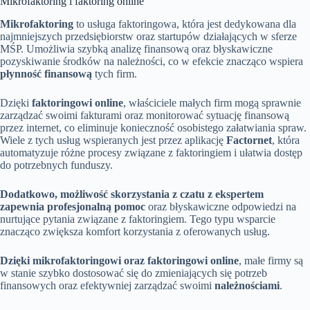
Mikrofaktoring i faktoring online
Mikrofaktoring
to usługa faktoringowa, która jest dedykowana dla
najmniejszych przedsiębiorstw oraz startupów działających w sferze
MŚP. Umożliwia szybką analizę finansową oraz błyskawiczne
pozyskiwanie środków na należności, co w efekcie znacząco wspiera
płynność finansową
tych firm.
Dzięki
faktoringowi online
, właściciele małych firm mogą sprawnie
zarządzać swoimi fakturami oraz monitorować sytuację finansową
przez internet, co eliminuje konieczność osobistego załatwiania spraw.
Wiele z tych usług wspieranych jest przez aplikację
Factornet
, która
automatyzuje różne procesy związane z faktoringiem i ułatwia dostęp
do potrzebnych funduszy.
Dodatkowo, możliwość skorzystania z czatu z ekspertem
zapewnia profesjonalną pomoc
oraz błyskawiczne odpowiedzi na
nurtujące pytania związane z faktoringiem. Tego typu wsparcie
znacząco zwiększa komfort korzystania z oferowanych usług.
Dzięki mikrofaktoringowi oraz faktoringowi online
, małe firmy są
w stanie szybko dostosować się do zmieniających się potrzeb
finansowych oraz efektywniej zarządzać swoimi
należnościami
.