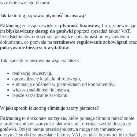
wzroście swojego biznesu.
Jak faktoring poprawia płynność finansową?
Faktoring
znacząco zwiększa
płynność finansową
firm, zapewniając
im
błyskawiczny dostęp do gotówki
poprzez sprzedaż faktur VAT.
Przedsiębiorstwo otrzymuje pieniądze natychmiast po wystawieniu
dokumentu, co pozwala na
terminowe regulowanie zobowiązań
oraz
pokrywanie bieżących wydatków
.
Taki sposób finansowania wspiera także:
realizację inwestycji,
optymalizację kapitału obrotowego,
eliminację opóźnień w płatnościach od kontrahentów,
większą stabilność finansową,
lepsze zarządzanie zasobami.
W jaki sposób faktoring eliminuje zatory płatnicze?
Faktoring
to doskonałe narzędzie, które pomaga firmom radzić sobie
z problemami związanymi z płatnościami, oferując szybki dostęp do
gotówki. Dzięki niemu przedsiębiorstwa mogą natychmiastowo
otrzymać środki za przesłane faktury VAT, zamiast bezowocnie czekać