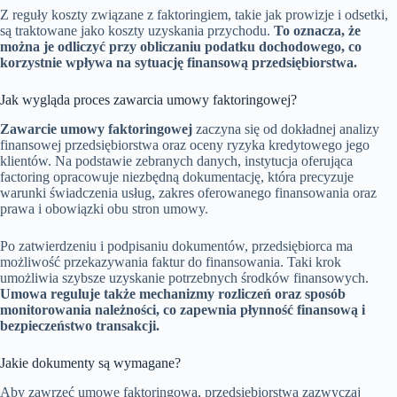
Z reguły koszty związane z faktoringiem, takie jak prowizje i odsetki,
są traktowane jako koszty uzyskania przychodu.
To oznacza, że
można je odliczyć przy obliczaniu podatku dochodowego, co
korzystnie wpływa na sytuację finansową przedsiębiorstwa.
Jak wygląda proces zawarcia umowy faktoringowej?
Zawarcie umowy faktoringowej
zaczyna się od dokładnej analizy
finansowej przedsiębiorstwa oraz oceny ryzyka kredytowego jego
klientów. Na podstawie zebranych danych, instytucja oferująca
factoring opracowuje niezbędną dokumentację, która precyzuje
warunki świadczenia usług, zakres oferowanego finansowania oraz
prawa i obowiązki obu stron umowy.
Po zatwierdzeniu i podpisaniu dokumentów, przedsiębiorca ma
możliwość przekazywania faktur do finansowania. Taki krok
umożliwia szybsze uzyskanie potrzebnych środków finansowych.
Umowa reguluje także mechanizmy rozliczeń oraz sposób
monitorowania należności, co zapewnia płynność finansową i
bezpieczeństwo transakcji.
Jakie dokumenty są wymagane?
Aby zawrzeć umowę faktoringową, przedsiębiorstwa zazwyczaj