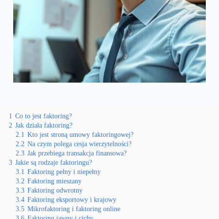
1
Co to jest faktoring?
2
Jak działa faktoring?
2.1
Kto jest stroną umowy faktoringowej?
2.2
Na czym polega cesja wierzytelności?
2.3
Jak przebiega transakcja finansowa?
3
Jakie są rodzaje faktoringu?
3.1
Faktoring pełny i niepełny
3.2
Faktoring mieszany
3.3
Faktoring odwrotny
3.4
Faktoring eksportowy i krajowy
3.5
Mikrofaktoring i faktoring online
3.6
Faktoring jawny i cichy