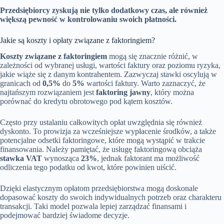
Przedsiębiorcy zyskują nie tylko dodatkowy czas, ale również
większą pewność w kontrolowaniu swoich płatności.
Jakie są koszty i opłaty związane z faktoringiem?
Koszty związane z faktoringiem
mogą się znacznie różnić, w
zależności od wybranej usługi, wartości faktury oraz poziomu ryzyka,
jakie wiąże się z danym kontrahentem. Zazwyczaj stawki oscylują w
granicach od
0,5%
do
5%
wartości faktury. Warto zaznaczyć, że
najtańszym rozwiązaniem jest
faktoring jawny
, który można
porównać do kredytu obrotowego pod kątem kosztów.
Często przy ustalaniu całkowitych opłat uwzględnia się również
dyskonto. To prowizja za wcześniejsze wypłacenie środków, a także
potencjalne odsetki faktoringowe, które mogą wystąpić w trakcie
finansowania. Należy pamiętać, że usługę faktoringową obciąża
stawka VAT
wynosząca
23%
, jednak faktorant ma możliwość
odliczenia tego podatku od kwot, które powinien uiścić.
Dzięki elastycznym opłatom przedsiębiorstwa mogą doskonale
dopasować koszty do swoich indywidualnych potrzeb oraz charakteru
transakcji. Taki model pozwala lepiej zarządzać finansami i
podejmować bardziej świadome decyzje.