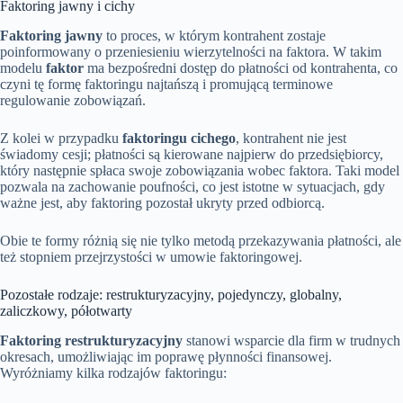
Faktoring jawny i cichy
Faktoring jawny
to proces, w którym kontrahent zostaje
poinformowany o przeniesieniu wierzytelności na faktora. W takim
modelu
faktor
ma bezpośredni dostęp do płatności od kontrahenta, co
czyni tę formę faktoringu najtańszą i promującą terminowe
regulowanie zobowiązań.
Z kolei w przypadku
faktoringu cichego
, kontrahent nie jest
świadomy cesji; płatności są kierowane najpierw do przedsiębiorcy,
który następnie spłaca swoje zobowiązania wobec faktora. Taki model
pozwala na zachowanie poufności, co jest istotne w sytuacjach, gdy
ważne jest, aby faktoring pozostał ukryty przed odbiorcą.
Obie te formy różnią się nie tylko metodą przekazywania płatności, ale
też stopniem przejrzystości w umowie faktoringowej.
Pozostałe rodzaje: restrukturyzacyjny, pojedynczy, globalny,
zaliczkowy, półotwarty
Faktoring restrukturyzacyjny
stanowi wsparcie dla firm w trudnych
okresach, umożliwiając im poprawę płynności finansowej.
Wyróżniamy kilka rodzajów faktoringu: