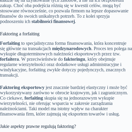
kładzie się na użytkowanie tych zasobów, a nie na ich bezpośredni
zakup. Choć oba podejścia różnią się w kwestii celów, mogą być
stosowane równocześnie, co pozwala firmom na lepsze dopasowanie
finansów do swoich unikalnych potrzeb. To z kolei sprzyja
podnoszeniu ich
stabilności finansowej
.
Faktoring a forfaiting
Forfaiting
to specjalistyczna forma finansowania, która koncentruje
się głównie na transakcjach
międzynarodowych
. Proces ten polega na
wykupie długoterminowych należności eksportowych przez tzw.
forfaitera
. W przeciwieństwie do
faktoringu
, który obejmuje
regularne wierzytelności oraz dodatkowe usługi administracyjne i
windykacyjne, forfaiting zwykle dotyczy pojedynczych, znacznych
transakcji.
Faktoring eksportowy
jest znacznie bardziej elastyczny i może być
wykorzystywany zarówno w obrocie krajowym, jak i zagranicznym.
Co ciekawe,
forfaiting
skupia się na jednorazowym wykupie
wierzytelności, nie oferując wsparcia w zakresie zarządzania
należnościami. Taki model ma istotny wpływ na charakter
finansowania firm, które zajmują się eksportem towarów i usług.
Jakie aspekty prawne regulują faktoring?