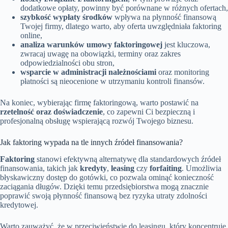
dodatkowe opłaty, powinny być porównane w różnych ofertach,
szybkość wypłaty środków
wpływa na płynność finansową
Twojej firmy, dlatego warto, aby oferta uwzględniała faktoring
online,
analiza warunków umowy faktoringowej
jest kluczowa,
zwracaj uwagę na obowiązki, terminy oraz zakres
odpowiedzialności obu stron,
wsparcie w administracji należnościami
oraz monitoring
płatności są nieocenione w utrzymaniu kontroli finansów.
Na koniec, wybierając firmę faktoringową, warto postawić na
rzetelność oraz doświadczenie
, co zapewni Ci bezpieczną i
profesjonalną obsługę wspierającą rozwój Twojego biznesu.
Jak faktoring wypada na tle innych źródeł finansowania?
Faktoring
stanowi efektywną alternatywę dla standardowych źródeł
finansowania, takich jak
kredyty
,
leasing
czy
forfaiting
. Umożliwia
błyskawiczny dostęp do gotówki, co pozwala ominąć konieczność
zaciągania długów. Dzięki temu przedsiębiorstwa mogą znacznie
poprawić swoją płynność finansową bez ryzyka utraty zdolności
kredytowej.
Warto zauważyć, że w przeciwieństwie do leasingu, który koncentruje