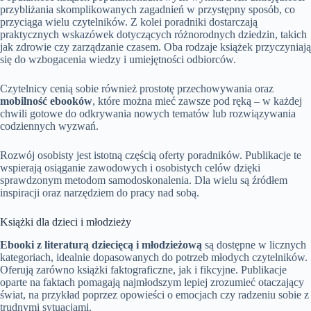
przybliżania skomplikowanych zagadnień w przystępny sposób, co
przyciąga wielu czytelników. Z kolei poradniki dostarczają
praktycznych wskazówek dotyczących różnorodnych dziedzin, takich
jak zdrowie czy zarządzanie czasem. Oba rodzaje książek przyczyniają
się do wzbogacenia wiedzy i umiejętności odbiorców.
Czytelnicy cenią sobie również prostotę przechowywania oraz
mobilność ebooków
, które można mieć zawsze pod ręką – w każdej
chwili gotowe do odkrywania nowych tematów lub rozwiązywania
codziennych wyzwań.
Rozwój osobisty jest istotną częścią oferty poradników. Publikacje te
wspierają osiąganie zawodowych i osobistych celów dzięki
sprawdzonym metodom samodoskonalenia. Dla wielu są źródłem
inspiracji oraz narzędziem do pracy nad sobą.
Książki dla dzieci i młodzieży
Ebooki z literaturą dziecięcą i młodzieżową
są dostępne w licznych
kategoriach, idealnie dopasowanych do potrzeb młodych czytelników.
Oferują zarówno książki faktograficzne, jak i fikcyjne. Publikacje
oparte na faktach pomagają najmłodszym lepiej zrozumieć otaczający
świat, na przykład poprzez opowieści o emocjach czy radzeniu sobie z
trudnymi sytuacjami.