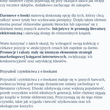
kody rabatowe często pojawiają się przy okazjach takich jak święta
czy rocznice sklepów, dodatkowo zachęcając do zakupów.
Darmowe e-booki
stanowią doskonałą opcję dla tych, którzy chcą
odkryć nowe tytuły bez wydawania pieniędzy. Dzięki takim ofertom
można poznać różnorodne gatunki literackie lub zapoznać się z
dziełami mniej znanych autorów.
Inicjatywy te promują literaturę
elektroniczną
i ułatwiają dostęp do różnorodnych książek.
Warto korzystać z takich okazji, by wzbogacić swoją kolekcję o
ciekawe pozycje w atrakcyjnych cenach lub zupełnie za darmo.
Promocje i rabaty stały się istotnym elementem strategii
marketingowej księgarni internetowych
, zwiększając ich
konkurencyjność oraz satysfakcję klientów.
Przyszłość czytelnictwa z e-bookami
Przyszłość czytelnictwa z e-bookami maluje się w jasnych barwach,
zwłaszcza biorąc pod uwagę dynamiczne zmiany zachodzące w
literaturze cyfrowej. Ebooki zdobywają coraz większą popularność,
przede wszystkim wśród młodszych generacji, które chętniej sięgają
po książki w formie elektronicznej. Przyczyniają się do tego różne
czynniki, takie jak wygoda i łatwość użytkowania oraz ich
ekologiczne korzyści.