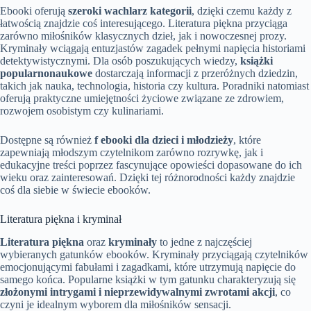
Ebooki oferują
szeroki wachlarz kategorii
, dzięki czemu każdy z
łatwością znajdzie coś interesującego. Literatura piękna przyciąga
zarówno miłośników klasycznych dzieł, jak i nowoczesnej prozy.
Kryminały wciągają entuzjastów zagadek pełnymi napięcia historiami
detektywistycznymi. Dla osób poszukujących wiedzy,
książki
popularnonaukowe
dostarczają informacji z przeróżnych dziedzin,
takich jak nauka, technologia, historia czy kultura. Poradniki natomiast
oferują praktyczne umiejętności życiowe związane ze zdrowiem,
rozwojem osobistym czy kulinariami.
Dostępne są również
f ebooki dla dzieci i młodzieży
, które
zapewniają młodszym czytelnikom zarówno rozrywkę, jak i
edukacyjne treści poprzez fascynujące opowieści dopasowane do ich
wieku oraz zainteresowań. Dzięki tej różnorodności każdy znajdzie
coś dla siebie w świecie ebooków.
Literatura piękna i kryminał
Literatura piękna
oraz
kryminały
to jedne z najczęściej
wybieranych gatunków ebooków. Kryminały przyciągają czytelników
emocjonującymi fabułami i zagadkami, które utrzymują napięcie do
samego końca. Popularne książki w tym gatunku charakteryzują się
złożonymi intrygami i nieprzewidywalnymi zwrotami akcji
, co
czyni je idealnym wyborem dla miłośników sensacji.