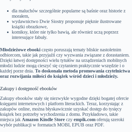
dla maluchów szczególnie popularne są baśnie oraz historie z
morałem,
wydawnictwo Dwie Siostry proponuje pięknie ilustrowane
książki obrazkowe,
komiksy, które nie tylko bawią, ale również uczą poprzez
interesujące fabuły.
Młodzieżowe ebooki
często poruszają tematy bliskie nastoletnim
odbiorcom, takie jak przyjaźń czy wyzwania związane z dorastaniem.
Dzięki łatwej dostępności wielu tytułów na urządzeniach mobilnych
młodzi ludzie mogą cieszyć się czytaniem praktycznie wszędzie i o
każdej porze dnia.
To doskonała metoda promowania czytelnictwa
oraz rozwijania miłości do książek wśród dzieci i młodzieży.
Zakupy i dostępność ebooków
Zakupy ebooków stały się niezwykle wygodne dzięki bogatej ofercie
księgarni internetowych i platform literackich. Teraz, korzystając z
zakupów online, można błyskawicznie uzyskać dostęp do tysięcy
książek bez potrzeby wychodzenia z domu. Przykładowo, takie
miejsca jak
Amazon Kindle Store
czy
empik.com
oferują szeroki
wybór publikacji w formatach MOBI, EPUB oraz PDF.