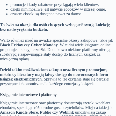
promocje i kody rabatowe przyciągają wielu klientów,
dzięki nim możliwe jest nabycie ebooków w niższej cenie,
czasem ebooki są dostępne nawet za darmo.
To świetna okazja dla osób chcących wzbogacić swoją kolekcję
bez nadwyrężania budżetu.
Warto również mieć na uwadze specjalne okresy zakupowe, takie jak
Black Friday
czy
Cyber Monday
. W te dni wiele księgarni online
proponuje atrakcyjne zniżki. Dodatkowo niektóre platformy oferują
subskrypcje zapewniające stały dostęp do licznych książek za
miesięczną opłatą.
Dzięki takim możliwościom zakupu oraz licznym promocjom,
miłośnicy literatury mają łatwy dostęp do nowoczesnych form
książek elektronicznych.
Sprawia to, że czytanie staje się bardziej
przystępne i ekonomiczne dla każdego entuzjasty książek.
Księgarnie internetowe i platformy
Księgarnie internetowe oraz platformy dostarczają szeroki wachlarz
ebooków, spełniając różnorodne gusta czytelników. Miejsca takie jak
Amazon Kindle Store
,
Publio
czy
Woblink
umożliwiają zakup