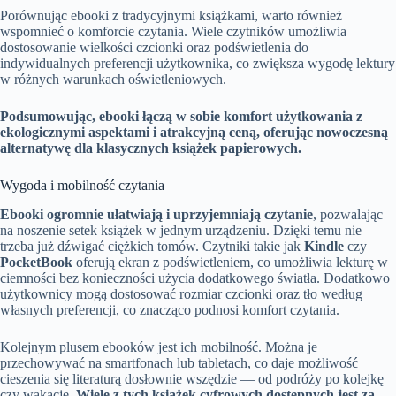
Porównując ebooki z tradycyjnymi książkami, warto również
wspomnieć o komforcie czytania. Wiele czytników umożliwia
dostosowanie wielkości czcionki oraz podświetlenia do
indywidualnych preferencji użytkownika, co zwiększa wygodę lektury
w różnych warunkach oświetleniowych.
Podsumowując, ebooki łączą w sobie komfort użytkowania z
ekologicznymi aspektami i atrakcyjną ceną, oferując nowoczesną
alternatywę dla klasycznych książek papierowych.
Wygoda i mobilność czytania
Ebooki ogromnie ułatwiają i uprzyjemniają czytanie
, pozwalając
na noszenie setek książek w jednym urządzeniu. Dzięki temu nie
trzeba już dźwigać ciężkich tomów. Czytniki takie jak
Kindle
czy
PocketBook
oferują ekran z podświetleniem, co umożliwia lekturę w
ciemności bez konieczności użycia dodatkowego światła. Dodatkowo
użytkownicy mogą dostosować rozmiar czcionki oraz tło według
własnych preferencji, co znacząco podnosi komfort czytania.
Kolejnym plusem ebooków jest ich mobilność. Można je
przechowywać na smartfonach lub tabletach, co daje możliwość
cieszenia się literaturą dosłownie wszędzie — od podróży po kolejkę
czy wakacje.
Wiele z tych książek cyfrowych dostępnych jest za