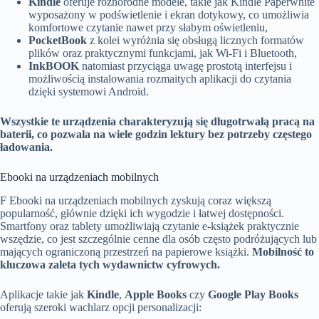
Kindle
oferuje różnorodne modele, takie jak Kindle Paperwhite
wyposażony w podświetlenie i ekran dotykowy, co umożliwia
komfortowe czytanie nawet przy słabym oświetleniu,
PocketBook
z kolei wyróżnia się obsługą licznych formatów
plików oraz praktycznymi funkcjami, jak Wi-Fi i Bluetooth,
InkBOOK
natomiast przyciąga uwagę prostotą interfejsu i
możliwością instalowania rozmaitych aplikacji do czytania
dzięki systemowi Android.
Wszystkie te urządzenia charakteryzują się długotrwałą pracą na
baterii, co pozwala na wiele godzin lektury bez potrzeby częstego
ładowania.
Ebooki na urządzeniach mobilnych
F Ebooki na urządzeniach mobilnych zyskują coraz większą
popularność, głównie dzięki ich wygodzie i łatwej dostępności.
Smartfony oraz tablety umożliwiają czytanie e-książek praktycznie
wszędzie, co jest szczególnie cenne dla osób często podróżujących lub
mających ograniczoną przestrzeń na papierowe książki.
Mobilność to
kluczowa zaleta tych wydawnictw cyfrowych.
Aplikacje takie jak
Kindle
,
Apple Books
czy
Google Play Books
oferują szeroki wachlarz opcji personalizacji: