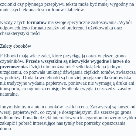
czcionki czy płynnego przepływu tekstu może być mniej wygodny na
mniejszych ekranach smartfonów i tabletów.
Każdy z tych
formatów
ma swoje specyficzne zastosowania. Wybór
odpowiedniego formatu zależy od preferencji użytkownika oraz
charakterystyki treści.
Zalety ebooków
F Ebooki mają wiele zalet, które przyciągają coraz większe grono
czytelników.
Przede wszystkim są niezwykle wygodne i łatwe do
przenoszenia.
Dzięki nim można mieć setki książek na jednym
urządzeniu, co pozwala uniknąć dźwigania ciężkich tomów, zwłaszcza
w podróży. Dodatkowo ebooki są bardziej przyjazne dla środowiska
niż tradycyjne wydania papierowe, ponieważ nie wymagają druku ani
transportu, co ogranicza emisję dwutlenku węgla i oszczędza zasoby
naturalne.
Innym istotnym atutem ebooków jest ich cena. Zazwyczaj są tańsze od
wersji papierowych, co czyni je dostępniejszymi dla szerszego grona
odbiorców. Ponadto dzięki internetowym księgarniom możemy szybko
zakupić i pobrać interesujące nas tytuły bez potrzeby opuszczania
domu.