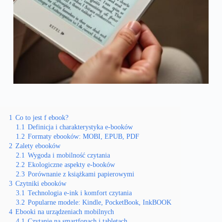
1
Co to jest f ebook?
1.1
Definicja i charakterystyka e-booków
1.2
Formaty ebooków: MOBI, EPUB, PDF
2
Zalety ebooków
2.1
Wygoda i mobilność czytania
2.2
Ekologiczne aspekty e-booków
2.3
Porównanie z książkami papierowymi
3
Czytniki ebooków
3.1
Technologia e-ink i komfort czytania
3.2
Popularne modele: Kindle, PocketBook, InkBOOK
4
Ebooki na urządzeniach mobilnych
4.1
Czytanie na smartfonach i tabletach