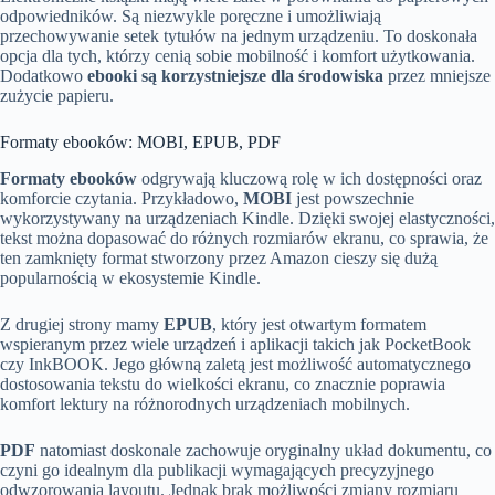
odpowiedników. Są niezwykle poręczne i umożliwiają
przechowywanie setek tytułów na jednym urządzeniu. To doskonała
opcja dla tych, którzy cenią sobie mobilność i komfort użytkowania.
Dodatkowo
ebooki są korzystniejsze dla środowiska
przez mniejsze
zużycie papieru.
Formaty ebooków: MOBI, EPUB, PDF
Formaty ebooków
odgrywają kluczową rolę w ich dostępności oraz
komforcie czytania. Przykładowo,
MOBI
jest powszechnie
wykorzystywany na urządzeniach Kindle. Dzięki swojej elastyczności,
tekst można dopasować do różnych rozmiarów ekranu, co sprawia, że
ten zamknięty format stworzony przez Amazon cieszy się dużą
popularnością w ekosystemie Kindle.
Z drugiej strony mamy
EPUB
, który jest otwartym formatem
wspieranym przez wiele urządzeń i aplikacji takich jak PocketBook
czy InkBOOK. Jego główną zaletą jest możliwość automatycznego
dostosowania tekstu do wielkości ekranu, co znacznie poprawia
komfort lektury na różnorodnych urządzeniach mobilnych.
PDF
natomiast doskonale zachowuje oryginalny układ dokumentu, co
czyni go idealnym dla publikacji wymagających precyzyjnego
odwzorowania layoutu. Jednak brak możliwości zmiany rozmiaru