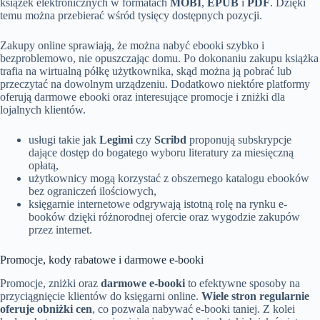
książek elektronicznych w formatach
MOBI
,
EPUB
i
PDF
. Dzięki
temu można przebierać wśród tysięcy dostępnych pozycji.
Zakupy online sprawiają, że można nabyć ebooki szybko i
bezproblemowo, nie opuszczając domu. Po dokonaniu zakupu książka
trafia na wirtualną półkę użytkownika, skąd można ją pobrać lub
przeczytać na dowolnym urządzeniu. Dodatkowo niektóre platformy
oferują darmowe ebooki oraz interesujące promocje i zniżki dla
lojalnych klientów.
usługi takie jak
Legimi
czy
Scribd
proponują subskrypcje
dające dostęp do bogatego wyboru literatury za miesięczną
opłatą,
użytkownicy mogą korzystać z obszernego katalogu ebooków
bez ograniczeń ilościowych,
księgarnie internetowe odgrywają istotną rolę na rynku e-
booków dzięki różnorodnej ofercie oraz wygodzie zakupów
przez internet.
Promocje, kody rabatowe i darmowe e-booki
Promocje, zniżki oraz
darmowe e-booki
to efektywne sposoby na
przyciągnięcie klientów do księgarni online.
Wiele stron regularnie
oferuje obniżki cen
, co pozwala nabywać e-booki taniej. Z kolei