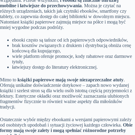
względami. Przede wszystkim,
f ebooki są znacznie bardziej
mobilne i łatwiejsze do przechowywania
. Można je czytać na
różnych urządzeniach, takich jak czytniki ebooków, smartfony czy
tablety, co zapewnia dostęp do całej biblioteki w dowolnym miejscu.
Natomiast książki papierowe zajmują miejsce na półce i mogą być
mniej wygodne podczas podróży.
ebooki często są tańsze od ich papierowych odpowiedników,
brak kosztów związanych z drukiem i dystrybucją obniża cenę
końcową dla kupującego,
wiele platform oferuje promocje, kody rabatowe oraz darmowe
tytuły,
łatwiejszy dostęp do literatury elektronicznej.
Mimo to
książki papierowe mają swoje niezaprzeczalne atuty
.
Oferują unikalne doświadczenie dotykowe – zapach nowo wydanej
książki i szelest stron są dla wielu osób istotną częścią przyjemności z
lektury. Estetyczne okładki oraz możliwość zaznaczania ulubionych
fragmentów fizycznie to również ważne aspekty dla miłośników
tradycji.
Ostatecznie wybór między ebookami a wersjami papierowymi zależy
od osobistych upodobań i sytuacji życiowej każdego człowieka.
Obie
formy mają swoje zalety i mogą spełniać różnorodne potrzeby