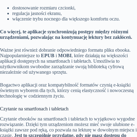
dostosowanie rozmiaru czcionki,
regulacja jasności ekranu,
włączenie trybu nocnego dla większego komfortu oczu.
Co więcej, te aplikacje synchronizują postępy między różnymi
urządzeniami, pozwalając na kontynuację lektury bez zakłóceń.
Ważne jest również dobranie odpowiedniego formatu pliku ebooka.
Najpopularniejsze to
EPUB
i
MOBI
, które działają na większości
aplikacji dostępnych na smartfonach i tabletach. Umożliwia to
użytkownikom swobodne zarządzanie swoją biblioteką cyfrową
niezależnie od używanego sprzętu.
Bogactwo aplikacji oraz kompatybilność formatów czynią e-książki
świetnym wyborem dla tych, którzy cenią elastyczność i nowoczesną
technologię w codziennym życiu.
Czytanie na smartfonach i tabletach
Czytanie ebooków na smartfonach i tabletach to wyjątkowo wygodne
rozwiązanie. Dzięki tym urządzeniom możesz mieć swoje ulubione e-
książki zawsze pod ręką, co pozwala na lekturę w dowolnym miejscu i
czasie.
Jest to szczególnie przydatne, gdy nie masz dostępu do