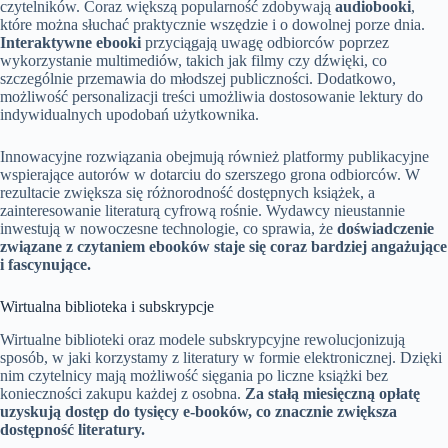
czytelników. Coraz większą popularność zdobywają
audiobooki
,
które można słuchać praktycznie wszędzie i o dowolnej porze dnia.
Interaktywne ebooki
przyciągają uwagę odbiorców poprzez
wykorzystanie multimediów, takich jak filmy czy dźwięki, co
szczególnie przemawia do młodszej publiczności. Dodatkowo,
możliwość personalizacji treści umożliwia dostosowanie lektury do
indywidualnych upodobań użytkownika.
Innowacyjne rozwiązania obejmują również platformy publikacyjne
wspierające autorów w dotarciu do szerszego grona odbiorców. W
rezultacie zwiększa się różnorodność dostępnych książek, a
zainteresowanie literaturą cyfrową rośnie. Wydawcy nieustannie
inwestują w nowoczesne technologie, co sprawia, że
doświadczenie
związane z czytaniem ebooków staje się coraz bardziej angażujące
i fascynujące.
Wirtualna biblioteka i subskrypcje
Wirtualne biblioteki oraz modele subskrypcyjne rewolucjonizują
sposób, w jaki korzystamy z literatury w formie elektronicznej. Dzięki
nim czytelnicy mają możliwość sięgania po liczne książki bez
konieczności zakupu każdej z osobna.
Za stałą miesięczną opłatę
uzyskują dostęp do tysięcy e-booków, co znacznie zwiększa
dostępność literatury.