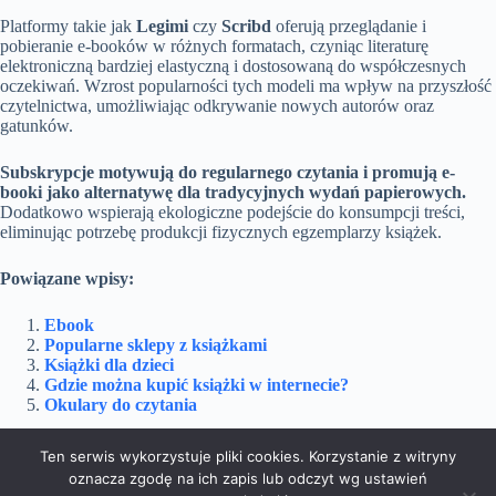
Platformy takie jak
Legimi
czy
Scribd
oferują przeglądanie i
pobieranie e-booków w różnych formatach, czyniąc literaturę
elektroniczną bardziej elastyczną i dostosowaną do współczesnych
oczekiwań. Wzrost popularności tych modeli ma wpływ na przyszłość
czytelnictwa, umożliwiając odkrywanie nowych autorów oraz
gatunków.
Subskrypcje motywują do regularnego czytania i promują e-
booki jako alternatywę dla tradycyjnych wydań papierowych.
Dodatkowo wspierają ekologiczne podejście do konsumpcji treści,
eliminując potrzebę produkcji fizycznych egzemplarzy książek.
Powiązane wpisy:
Ebook
Popularne sklepy z książkami
Książki dla dzieci
Gdzie można kupić książki w internecie?
Okulary do czytania
Ten serwis wykorzystuje pliki cookies. Korzystanie z witryny
oznacza zgodę na ich zapis lub odczyt wg ustawień