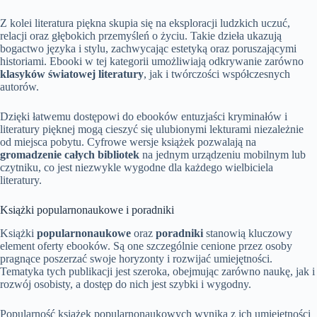
Z kolei literatura piękna skupia się na eksploracji ludzkich uczuć,
relacji oraz głębokich przemyśleń o życiu. Takie dzieła ukazują
bogactwo języka i stylu, zachwycając estetyką oraz poruszającymi
historiami. Ebooki w tej kategorii umożliwiają odkrywanie zarówno
klasyków światowej literatury
, jak i twórczości współczesnych
autorów.
Dzięki łatwemu dostępowi do ebooków entuzjaści kryminałów i
literatury pięknej mogą cieszyć się ulubionymi lekturami niezależnie
od miejsca pobytu. Cyfrowe wersje książek pozwalają na
gromadzenie całych bibliotek
na jednym urządzeniu mobilnym lub
czytniku, co jest niezwykle wygodne dla każdego wielbiciela
literatury.
Książki popularnonaukowe i poradniki
Książki
popularnonaukowe
oraz
poradniki
stanowią kluczowy
element oferty ebooków. Są one szczególnie cenione przez osoby
pragnące poszerzać swoje horyzonty i rozwijać umiejętności.
Tematyka tych publikacji jest szeroka, obejmując zarówno naukę, jak i
rozwój osobisty, a dostęp do nich jest szybki i wygodny.
Popularność książek popularnonaukowych wynika z ich umiejętności