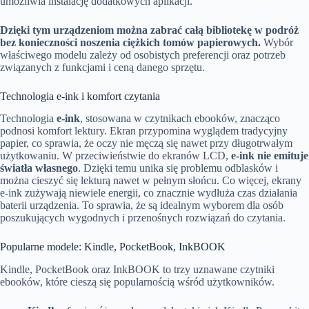
umożliwia instalację dodatkowych aplikacji.
Dzięki tym urządzeniom można zabrać całą bibliotekę w podróż
bez konieczności noszenia ciężkich tomów papierowych.
Wybór
właściwego modelu zależy od osobistych preferencji oraz potrzeb
związanych z funkcjami i ceną danego sprzętu.
Technologia e-ink i komfort czytania
Technologia
e-ink
, stosowana w czytnikach ebooków, znacząco
podnosi komfort lektury. Ekran przypomina wyglądem tradycyjny
papier, co sprawia, że oczy nie męczą się nawet przy długotrwałym
użytkowaniu. W przeciwieństwie do ekranów LCD,
e-ink nie emituje
światła własnego
. Dzięki temu unika się problemu odblasków i
można cieszyć się lekturą nawet w pełnym słońcu. Co więcej, ekrany
e-ink zużywają niewiele energii, co znacznie wydłuża czas działania
baterii urządzenia. To sprawia, że są idealnym wyborem dla osób
poszukujących wygodnych i przenośnych rozwiązań do czytania.
Popularne modele: Kindle, PocketBook, InkBOOK
Kindle, PocketBook oraz InkBOOK to trzy uznawane czytniki
ebooków, które cieszą się popularnością wśród użytkowników.