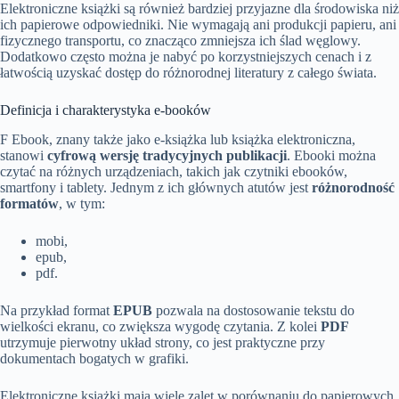
Elektroniczne książki są również bardziej przyjazne dla środowiska niż
ich papierowe odpowiedniki. Nie wymagają ani produkcji papieru, ani
fizycznego transportu, co znacząco zmniejsza ich ślad węglowy.
Dodatkowo często można je nabyć po korzystniejszych cenach i z
łatwością uzyskać dostęp do różnorodnej literatury z całego świata.
Definicja i charakterystyka e-booków
F Ebook, znany także jako e-książka lub książka elektroniczna,
stanowi
cyfrową wersję tradycyjnych publikacji
. Ebooki można
czytać na różnych urządzeniach, takich jak czytniki ebooków,
smartfony i tablety. Jednym z ich głównych atutów jest
różnorodność
formatów
, w tym:
mobi,
epub,
pdf.
Na przykład format
EPUB
pozwala na dostosowanie tekstu do
wielkości ekranu, co zwiększa wygodę czytania. Z kolei
PDF
utrzymuje pierwotny układ strony, co jest praktyczne przy
dokumentach bogatych w grafiki.
Elektroniczne książki mają wiele zalet w porównaniu do papierowych