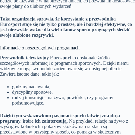
będzie pokazywane w najbliższych dniach, co pozwala im dostosować
swoje plany do ulubionych wydarzeń.
Taka organizacja sprawia, że korzystanie z przewodnika
Eurosport staje się nie tylko prostsze, ale i bardziej efektywne, co
jest niezwykle ważne dla wielu fanów sportu pragnących śledzić
swoje ulubione rozgrywki.
Informacje o poszczególnych programach
Przewodnik telewizyjny Eurosport
to doskonałe źródło
szczegółowych informacji o programach sportowych. Dzięki niemu
widzowie mogą swobodnie zorientować się w dostępnej ofercie.
Zawiera istotne dane, takie jak:
godziny nadawania,
dyscypliny sportowe,
rodzaj transmisji – na żywo, powtórka, czy programy
podsumowujące.
Dzięki tym wskazówkom pasjonaci sportu łatwiej znajdują
programy, które ich zainteresują.
Na przykład, relacje na żywo z
wyścigów kolarskich i pokazów skoków narciarskich są
przedstawione w przystępny sposób, co pomaga w skutecznym