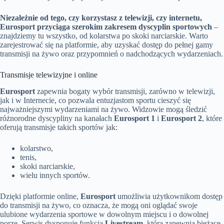
Niezależnie od tego, czy korzystasz z telewizji, czy internetu,
Eurosport przyciąga szerokim zakresem dyscyplin sportowych
–
znajdziemy tu wszystko, od kolarstwa po skoki narciarskie. Warto
zarejestrować się na platformie, aby uzyskać dostęp do pełnej gamy
transmisji na żywo oraz przypomnień o nadchodzących wydarzeniach.
Transmisje telewizyjne i online
Eurosport
zapewnia bogaty wybór transmisji, zarówno w telewizji,
jak i w Internecie, co pozwala entuzjastom sportu cieszyć się
najważniejszymi wydarzeniami na żywo. Widzowie mogą śledzić
różnorodne dyscypliny na kanałach
Eurosport 1
i
Eurosport 2
, które
oferują transmisje takich sportów jak:
kolarstwo,
tenis,
skoki narciarskie,
wielu innych sportów.
Dzięki platformie online,
Eurosport
umożliwia użytkownikom dostęp
do transmisji na żywo, co oznacza, że mogą oni oglądać swoje
ulubione wydarzenia sportowe w dowolnym miejscu i o dowolnej
porze. Serwis dysponuje funkcją
Livestream
, która zapewnia bieżące