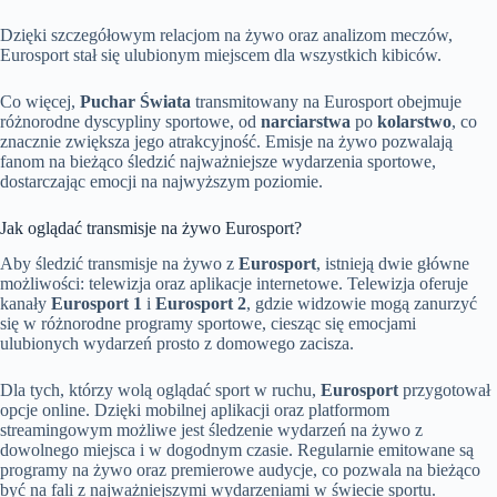
Dzięki szczegółowym relacjom na żywo oraz analizom meczów,
Eurosport stał się ulubionym miejscem dla wszystkich kibiców.
Co więcej,
Puchar Świata
transmitowany na Eurosport obejmuje
różnorodne dyscypliny sportowe, od
narciarstwa
po
kolarstwo
, co
znacznie zwiększa jego atrakcyjność. Emisje na żywo pozwalają
fanom na bieżąco śledzić najważniejsze wydarzenia sportowe,
dostarczając emocji na najwyższym poziomie.
Jak oglądać transmisje na żywo Eurosport?
Aby śledzić transmisje na żywo z
Eurosport
, istnieją dwie główne
możliwości: telewizja oraz aplikacje internetowe. Telewizja oferuje
kanały
Eurosport 1
i
Eurosport 2
, gdzie widzowie mogą zanurzyć
się w różnorodne programy sportowe, ciesząc się emocjami
ulubionych wydarzeń prosto z domowego zacisza.
Dla tych, którzy wolą oglądać sport w ruchu,
Eurosport
przygotował
opcje online. Dzięki mobilnej aplikacji oraz platformom
streamingowym możliwe jest śledzenie wydarzeń na żywo z
dowolnego miejsca i w dogodnym czasie. Regularnie emitowane są
programy na żywo oraz premierowe audycje, co pozwala na bieżąco
być na fali z najważniejszymi wydarzeniami w świecie sportu.