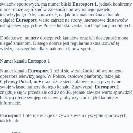
światów sportowych, ma numer bliski
Eurosport 1
, jednak konkretny
numer może się różnić w zależności od wybranego pakietu
telewizyjnego. Aby sprawdzić, na jakim kanale można aktualnie
oglądać
Eurosport
, warto zajrzeć na strony internetowe dostawców
usług telewizyjnych w Polsce lub skorzystać z ich aplikacji mobilnych.
Dodatkowo, numery dostępnych kanałów oraz ich dostępność mogą
ulegać zmianom. Dlatego dobrze jest regularnie aktualizować tę
wiedzę, szczególnie dla zapalonych fanów sportu.
Numer kanału Eurosport 1
Numer kanału
Eurosport 1
różni się w zależności od wybranego
operatora telewizyjnego. W Polsce, czołowe platformy, takie jak
Cyfrowy Polsat
,
nc+
oraz różne sieci kablowe, mają przypisane
swoje własne numery do tego kanału. Zazwyczaj,
Eurosport 1
znajduje się w przedziale od
20
do
30
, jednak zawsze warto sprawdzić
bieżącą ofertę swojego dostawcy, aby uzyskać najdokładniejsze
informacje.
Eurosport 1
oferuje relacje na żywo z wielu dyscyplin sportowych,
takich jak: