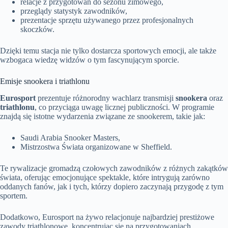
relacje z przygotowań do sezonu zimowego,
przeglądy statystyk zawodników,
prezentacje sprzętu używanego przez profesjonalnych
skoczków.
Dzięki temu stacja nie tylko dostarcza sportowych emocji, ale także
wzbogaca wiedzę widzów o tym fascynującym sporcie.
Emisje snookera i triathlonu
Eurosport
prezentuje różnorodny wachlarz transmisji
snookera
oraz
triathlonu
, co przyciąga uwagę licznej publiczności. W programie
znajdą się istotne wydarzenia związane ze snookerem, takie jak:
Saudi Arabia Snooker Masters,
Mistrzostwa Świata organizowane w Sheffield.
Te rywalizacje gromadzą czołowych zawodników z różnych zakątków
świata, oferując emocjonujące spektakle, które intrygują zarówno
oddanych fanów, jak i tych, którzy dopiero zaczynają przygodę z tym
sportem.
Dodatkowo, Eurosport na żywo relacjonuje najbardziej prestiżowe
zawody triathlonowe, koncentrując się na przygotowaniach