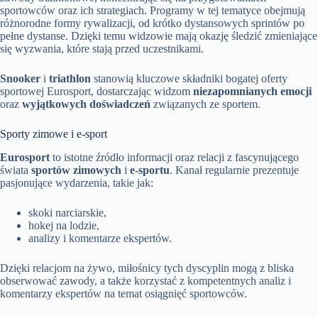
sportowców oraz ich strategiach. Programy w tej tematyce obejmują
różnorodne formy rywalizacji, od krótko dystansowych sprintów po
pełne dystanse. Dzięki temu widzowie mają okazję śledzić zmieniające
się wyzwania, które stają przed uczestnikami.
Snooker
i
triathlon
stanowią kluczowe składniki bogatej oferty
sportowej Eurosport, dostarczając widzom
niezapomnianych emocji
oraz
wyjątkowych doświadczeń
związanych ze sportem.
Sporty zimowe i e-sport
Eurosport
to istotne źródło informacji oraz relacji z fascynującego
świata
sportów zimowych
i
e-sportu
. Kanał regularnie prezentuje
pasjonujące wydarzenia, takie jak:
skoki narciarskie,
hokej na lodzie,
analizy i komentarze ekspertów.
Dzięki relacjom na żywo, miłośnicy tych dyscyplin mogą z bliska
obserwować zawody, a także korzystać z kompetentnych analiz i
komentarzy ekspertów na temat osiągnięć sportowców.