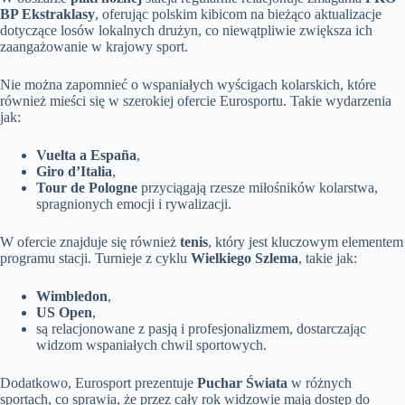
BP Ekstraklasy
, oferując polskim kibicom na bieżąco aktualizacje
dotyczące losów lokalnych drużyn, co niewątpliwie zwiększa ich
zaangażowanie w krajowy sport.
Nie można zapomnieć o wspaniałych wyścigach kolarskich, które
również mieści się w szerokiej ofercie Eurosportu. Takie wydarzenia
jak:
Vuelta a España
,
Giro d’Italia
,
Tour de Pologne
przyciągają rzesze miłośników kolarstwa,
spragnionych emocji i rywalizacji.
W ofercie znajduje się również
tenis
, który jest kluczowym elementem
programu stacji. Turnieje z cyklu
Wielkiego Szlema
, takie jak:
Wimbledon
,
US Open
,
są relacjonowane z pasją i profesjonalizmem, dostarczając
widzom wspaniałych chwil sportowych.
Dodatkowo, Eurosport prezentuje
Puchar Świata
w różnych
sportach, co sprawia, że przez cały rok widzowie mają dostęp do