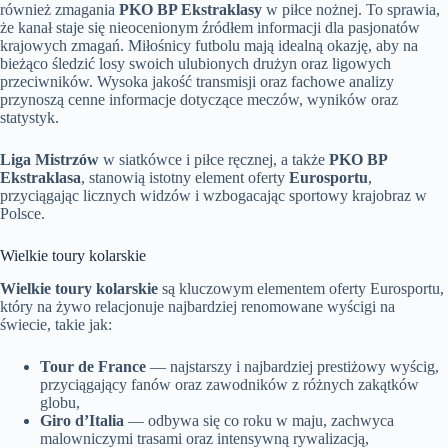
również zmagania
PKO BP Ekstraklasy
w piłce nożnej. To sprawia,
że kanał staje się nieocenionym źródłem informacji dla pasjonatów
krajowych zmagań. Miłośnicy futbolu mają idealną okazję, aby na
bieżąco śledzić losy swoich ulubionych drużyn oraz ligowych
przeciwników. Wysoka jakość transmisji oraz fachowe analizy
przynoszą cenne informacje dotyczące meczów, wyników oraz
statystyk.
Liga Mistrzów
w siatkówce i piłce ręcznej, a także
PKO BP
Ekstraklasa
, stanowią istotny element oferty
Eurosportu
,
przyciągając licznych widzów i wzbogacając sportowy krajobraz w
Polsce.
Wielkie toury kolarskie
Wielkie toury kolarskie
są kluczowym elementem oferty Eurosportu,
który na żywo relacjonuje najbardziej renomowane wyścigi na
świecie, takie jak:
Tour de France
— najstarszy i najbardziej prestiżowy wyścig,
przyciągający fanów oraz zawodników z różnych zakątków
globu,
Giro d’Italia
— odbywa się co roku w maju, zachwyca
malowniczymi trasami oraz intensywną rywalizacją,