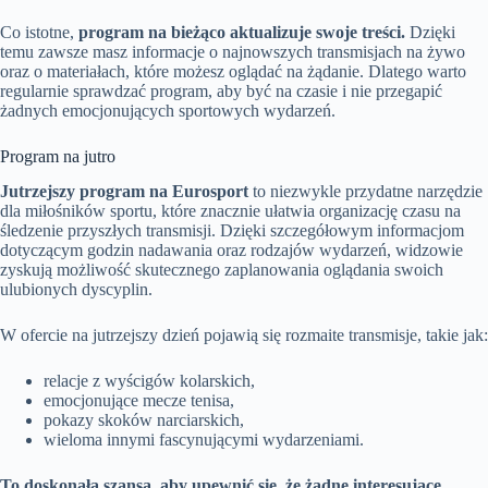
Co istotne,
program na bieżąco aktualizuje swoje treści.
Dzięki
temu zawsze masz informacje o najnowszych transmisjach na żywo
oraz o materiałach, które możesz oglądać na żądanie. Dlatego warto
regularnie sprawdzać program, aby być na czasie i nie przegapić
żadnych emocjonujących sportowych wydarzeń.
Program na jutro
Jutrzejszy program na Eurosport
to niezwykle przydatne narzędzie
dla miłośników sportu, które znacznie ułatwia organizację czasu na
śledzenie przyszłych transmisji. Dzięki szczegółowym informacjom
dotyczącym godzin nadawania oraz rodzajów wydarzeń, widzowie
zyskują możliwość skutecznego zaplanowania oglądania swoich
ulubionych dyscyplin.
W ofercie na jutrzejszy dzień pojawią się rozmaite transmisje, takie jak:
relacje z wyścigów kolarskich,
emocjonujące mecze tenisa,
pokazy skoków narciarskich,
wieloma innymi fascynującymi wydarzeniami.
To doskonała szansa, aby upewnić się, że żadne interesujące