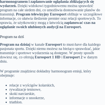
harmonogramem i zaplanowanie oglądania zbliżających się
wydarzeń.
Dzięki widokowi tygodniowemu można sprawdzić
program na całe siedem dni, co umożliwia dostosowanie planów do
transmisji.
Program telewizyjny Eurosport
obfituje w szczegółowe
informacje, co ułatwia śledzenie premier oraz relacji sportowych. To
sprawia, że użytkownicy mogą z łatwością
zaplanować czas na
oglądanie swoich ulubionych audycji na Eurosport.
Program na dziś
Program na dzisiaj
w kanale
Eurosport
to must-have dla każdego
pasjonata sportu. Dzięki niemu możesz na bieżąco sprawdzać, jakie
transmisje i sportowe wydarzenia są dostępne. W prosty sposób
dowiesz się, co oferują
Eurosport 1 HD
i
Eurosport 2
w danym
dniu.
W programie znajdziesz dokładny harmonogram emisji, który
obejmuje:
relacje z wyścigów kolarskich,
rywalizacje tenisowe,
skoki narciarskie,
informacje o snookerze,
triathlon.