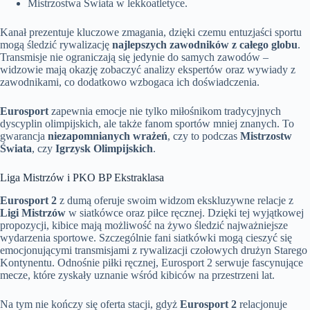
Mistrzostwa Świata w lekkoatletyce.
Kanał prezentuje kluczowe zmagania, dzięki czemu entuzjaści sportu
mogą śledzić rywalizację
najlepszych zawodników z całego globu
.
Transmisje nie ograniczają się jedynie do samych zawodów –
widzowie mają okazję zobaczyć analizy ekspertów oraz wywiady z
zawodnikami, co dodatkowo wzbogaca ich doświadczenia.
Eurosport
zapewnia emocje nie tylko miłośnikom tradycyjnych
dyscyplin olimpijskich, ale także fanom sportów mniej znanych. To
gwarancja
niezapomnianych wrażeń
, czy to podczas
Mistrzostw
Świata
, czy
Igrzysk Olimpijskich
.
Liga Mistrzów i PKO BP Ekstraklasa
Eurosport 2
z dumą oferuje swoim widzom ekskluzywne relacje z
Ligi Mistrzów
w siatkówce oraz piłce ręcznej. Dzięki tej wyjątkowej
propozycji, kibice mają możliwość na żywo śledzić najważniejsze
wydarzenia sportowe. Szczególnie fani siatkówki mogą cieszyć się
emocjonującymi transmisjami z rywalizacji czołowych drużyn Starego
Kontynentu. Odnośnie piłki ręcznej, Eurosport 2 serwuje fascynujące
mecze, które zyskały uznanie wśród kibiców na przestrzeni lat.
Na tym nie kończy się oferta stacji, gdyż
Eurosport 2
relacjonuje