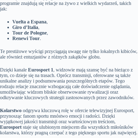
programie znajdują się relacje na żywo z wielkich wydarzeń, takich
jak:
Vuelta a Espana
,
Giro d’Italia
,
Tour de Pologne
,
Renewi Tour
.
Te prestiżowe wyścigi przyciągają uwagę nie tylko lokalnych kibiców,
ale również entuzjastów z różnych zakątków globu.
Dzięki kanale
Eurosport 1
, widzowie mają szansę być na bieżąco z
tym, co dzieje się na trasach. Oprócz transmisji, oferowane są także
unikalne analizy i podsumowania poszczególnych etapów. Tego
rodzaju relacje znacznie wzbogacają całe doświadczenie oglądania,
umożliwiając widzom bliskie obserwowanie rywalizacji oraz
odkrywanie kluczowych strategii zastosowanych przez zawodników.
Kolarstwo
odgrywa kluczową rolę w ofercie telewizyjnej Eurosport,
przynosząc fanom sportu mnóstwo emocji i radości. Dzięki
wyjątkowej jakości transmisji oraz wartościowym treściom,
Eurosport
staje się ulubionym miejscem dla wszystkich miłośników
kolarstwa, którzy pragną czerpać z tego pięknego sportu jak najwięcej.