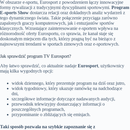
W obszarze e-sportu, Eurosport z powodzeniem łączy innowacyjne
formy rywalizacji z tradycyjnymi dyscyplinami sportowymi.
Program
E-sports Show
dostarcza relacji oraz dokładnych analiz wydarzeń z
tego dynamicznego świata. Takie połączenie przyciąga zarówno
zapalonych graczy komputerowych, jak i entuzjastów sportów
klasycznych. Wzrastające zainteresowanie e-sportem wpływa na
różnorodność oferty Eurosportu, co sprawia, że kanał staje się
doskonałym miejscem dla tych, którzy pragną być na bieżąco z
najnowszymi trendami w sportach zimowych oraz e-sportowych.
Jak sprawdzić program TV Eurosport?
Aby łatwo sprawdzić, co aktualnie nadaje
Eurosport
, użytkownicy
mają kilka wygodnych opcji:
widok dziennego, który prezentuje program na dziś oraz jutro,
widok tygodniowy, który ukazuje ramówkę na nadchodzące
dni,
szczegółowe informacje dotyczące nadawanych audycji,
przewodnik telewizyjny dostarczający informacji o
poszczególnych programach,
przypominanie o zbliżających się emisjach.
Taki sposób pozwala na szybkie zapoznanie się z