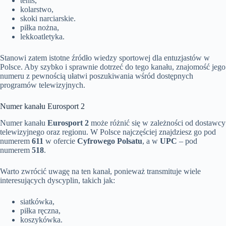
tenis,
kolarstwo,
skoki narciarskie.
piłka nożna,
lekkoatletyka.
Stanowi zatem istotne źródło wiedzy sportowej dla entuzjastów w
Polsce. Aby szybko i sprawnie dotrzeć do tego kanału, znajomość jego
numeru z pewnością ułatwi poszukiwania wśród dostępnych
programów telewizyjnych.
Numer kanału Eurosport 2
Numer kanału
Eurosport 2
może różnić się w zależności od dostawcy
telewizyjnego oraz regionu. W Polsce najczęściej znajdziesz go pod
numerem
611
w ofercie
Cyfrowego Polsatu
, a w
UPC
– pod
numerem
518
.
Warto zwrócić uwagę na ten kanał, ponieważ transmituje wiele
interesujących dyscyplin, takich jak:
siatkówka,
piłka ręczna,
koszykówka.