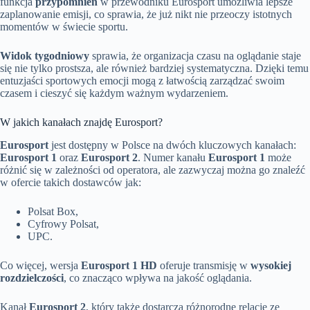
funkcja
przypomnień
w przewodniku Eurosport umożliwia lepsze
zaplanowanie emisji, co sprawia, że już nikt nie przeoczy istotnych
momentów w świecie sportu.
Widok tygodniowy
sprawia, że organizacja czasu na oglądanie staje
się nie tylko prostsza, ale również bardziej systematyczna. Dzięki temu
entuzjaści sportowych emocji mogą z łatwością zarządzać swoim
czasem i cieszyć się każdym ważnym wydarzeniem.
W jakich kanałach znajdę Eurosport?
Eurosport
jest dostępny w Polsce na dwóch kluczowych kanałach:
Eurosport 1
oraz
Eurosport 2
. Numer kanału
Eurosport 1
może
różnić się w zależności od operatora, ale zazwyczaj można go znaleźć
w ofercie takich dostawców jak:
Polsat Box,
Cyfrowy Polsat,
UPC.
Co więcej, wersja
Eurosport 1 HD
oferuje transmisję w
wysokiej
rozdzielczości
, co znacząco wpływa na jakość oglądania.
Kanał
Eurosport 2
, który także dostarcza różnorodne relacje ze