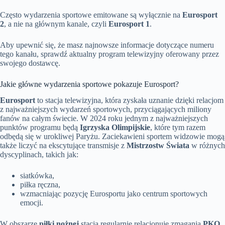
Często wydarzenia sportowe emitowane są wyłącznie na
Eurosport
2
, a nie na głównym kanale, czyli
Eurosport 1
.
Aby upewnić się, że masz najnowsze informacje dotyczące numeru
tego kanału, sprawdź aktualny program telewizyjny oferowany przez
swojego dostawcę.
Jakie główne wydarzenia sportowe pokazuje Eurosport?
Eurosport
to stacja telewizyjna, która zyskała uznanie dzięki relacjom
z najważniejszych wydarzeń sportowych, przyciągających miliony
fanów na całym świecie. W 2024 roku jednym z najważniejszych
punktów programu będą
Igrzyska Olimpijskie
, które tym razem
odbędą się w urokliwej Paryżu. Zaciekawieni sportem widzowie mogą
także liczyć na ekscytujące transmisje z
Mistrzostw Świata
w różnych
dyscyplinach, takich jak:
siatkówka,
piłka ręczna,
wzmacniając pozycję Eurosportu jako centrum sportowych
emocji.
W obszarze
piłki nożnej
stacja regularnie relacjonuje zmagania
PKO