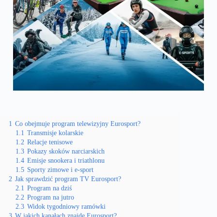
1
Co obejmuje program telewizyjny Eurosport?
1.1
Transmisje kolarskie
1.2
Relacje tenisowe
1.3
Pokazy skoków narciarskich
1.4
Emisje snookera i triathlonu
1.5
Sporty zimowe i e-sport
2
Jak sprawdzić program TV Eurosport?
2.1
Program na dziś
2.2
Program na jutro
2.3
Widok tygodniowy ramówki
3
W jakich kanałach znajdę Eurosport?