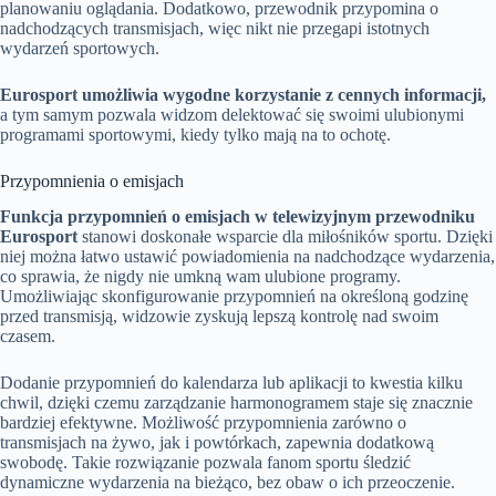
planowaniu oglądania. Dodatkowo, przewodnik przypomina o
nadchodzących transmisjach, więc nikt nie przegapi istotnych
wydarzeń sportowych.
Eurosport umożliwia wygodne korzystanie z cennych informacji,
a tym samym pozwala widzom delektować się swoimi ulubionymi
programami sportowymi, kiedy tylko mają na to ochotę.
Przypomnienia o emisjach
Funkcja przypomnień o emisjach w telewizyjnym przewodniku
Eurosport
stanowi doskonałe wsparcie dla miłośników sportu. Dzięki
niej można łatwo ustawić powiadomienia na nadchodzące wydarzenia,
co sprawia, że nigdy nie umkną wam ulubione programy.
Umożliwiając skonfigurowanie przypomnień na określoną godzinę
przed transmisją, widzowie zyskują lepszą kontrolę nad swoim
czasem.
Dodanie przypomnień do kalendarza lub aplikacji to kwestia kilku
chwil, dzięki czemu zarządzanie harmonogramem staje się znacznie
bardziej efektywne. Możliwość przypomnienia zarówno o
transmisjach na żywo, jak i powtórkach, zapewnia dodatkową
swobodę. Takie rozwiązanie pozwala fanom sportu śledzić
dynamiczne wydarzenia na bieżąco, bez obaw o ich przeoczenie.