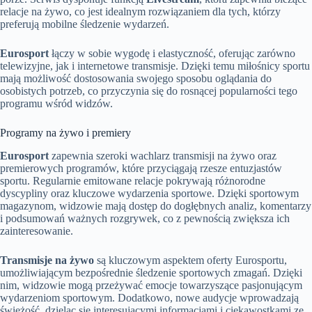
relacje na żywo, co jest idealnym rozwiązaniem dla tych, którzy
preferują mobilne śledzenie wydarzeń.
Eurosport
łączy w sobie wygodę i elastyczność, oferując zarówno
telewizyjne, jak i internetowe transmisje. Dzięki temu miłośnicy sportu
mają możliwość dostosowania swojego sposobu oglądania do
osobistych potrzeb, co przyczynia się do rosnącej popularności tego
programu wśród widzów.
Programy na żywo i premiery
Eurosport
zapewnia szeroki wachlarz transmisji na żywo oraz
premierowych programów, które przyciągają rzesze entuzjastów
sportu. Regularnie emitowane relacje pokrywają różnorodne
dyscypliny oraz kluczowe wydarzenia sportowe. Dzięki sportowym
magazynom, widzowie mają dostęp do dogłębnych analiz, komentarzy
i podsumowań ważnych rozgrywek, co z pewnością zwiększa ich
zainteresowanie.
Transmisje na żywo
są kluczowym aspektem oferty Eurosportu,
umożliwiającym bezpośrednie śledzenie sportowych zmagań. Dzięki
nim, widzowie mogą przeżywać emocje towarzyszące pasjonującym
wydarzeniom sportowym. Dodatkowo, nowe audycje wprowadzają
świeżość, dzieląc się interesującymi informacjami i ciekawostkami ze