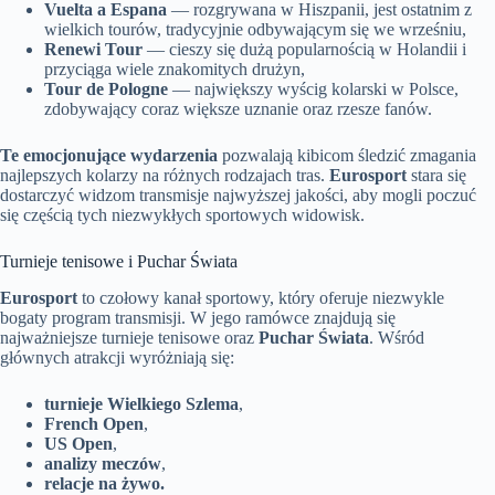
Vuelta a Espana
— rozgrywana w Hiszpanii, jest ostatnim z
wielkich tourów, tradycyjnie odbywającym się we wrześniu,
Renewi Tour
— cieszy się dużą popularnością w Holandii i
przyciąga wiele znakomitych drużyn,
Tour de Pologne
— największy wyścig kolarski w Polsce,
zdobywający coraz większe uznanie oraz rzesze fanów.
Te emocjonujące wydarzenia
pozwalają kibicom śledzić zmagania
najlepszych kolarzy na różnych rodzajach tras.
Eurosport
stara się
dostarczyć widzom transmisje najwyższej jakości, aby mogli poczuć
się częścią tych niezwykłych sportowych widowisk.
Turnieje tenisowe i Puchar Świata
Eurosport
to czołowy kanał sportowy, który oferuje niezwykle
bogaty program transmisji. W jego ramówce znajdują się
najważniejsze turnieje tenisowe oraz
Puchar Świata
. Wśród
głównych atrakcji wyróżniają się:
turnieje Wielkiego Szlema
,
French Open
,
US Open
,
analizy meczów
,
relacje na żywo.