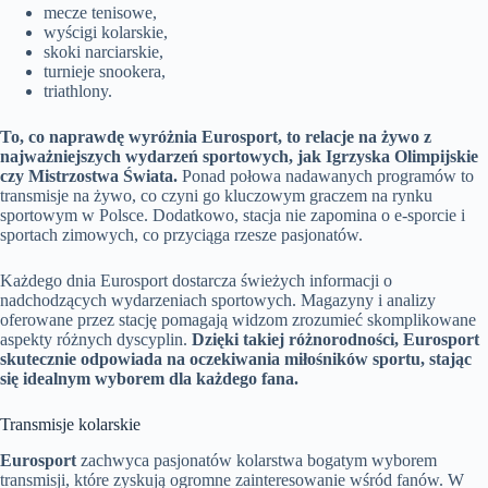
mecze tenisowe,
wyścigi kolarskie,
skoki narciarskie,
turnieje snookera,
triathlony.
To, co naprawdę wyróżnia Eurosport, to relacje na żywo z
najważniejszych wydarzeń sportowych, jak Igrzyska Olimpijskie
czy Mistrzostwa Świata.
Ponad połowa nadawanych programów to
transmisje na żywo, co czyni go kluczowym graczem na rynku
sportowym w Polsce. Dodatkowo, stacja nie zapomina o e-sporcie i
sportach zimowych, co przyciąga rzesze pasjonatów.
Każdego dnia Eurosport dostarcza świeżych informacji o
nadchodzących wydarzeniach sportowych. Magazyny i analizy
oferowane przez stację pomagają widzom zrozumieć skomplikowane
aspekty różnych dyscyplin.
Dzięki takiej różnorodności, Eurosport
skutecznie odpowiada na oczekiwania miłośników sportu, stając
się idealnym wyborem dla każdego fana.
Transmisje kolarskie
Eurosport
zachwyca pasjonatów kolarstwa bogatym wyborem
transmisji, które zyskują ogromne zainteresowanie wśród fanów. W