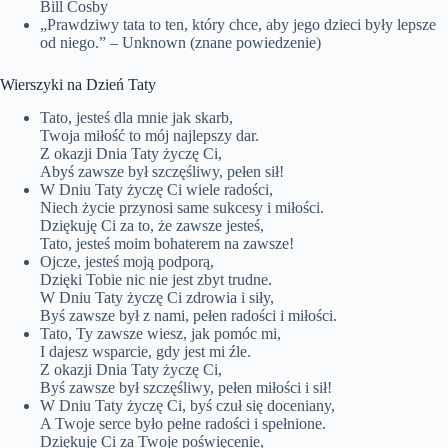
Bill Cosby
„Prawdziwy tata to ten, który chce, aby jego dzieci były lepsze
od niego.” – Unknown (znane powiedzenie)
Wierszyki na Dzień Taty
Tato, jesteś dla mnie jak skarb,
Twoja miłość to mój najlepszy dar.
Z okazji Dnia Taty życzę Ci,
Abyś zawsze był szczęśliwy, pełen sił!
W Dniu Taty życzę Ci wiele radości,
Niech życie przynosi same sukcesy i miłości.
Dziękuję Ci za to, że zawsze jesteś,
Tato, jesteś moim bohaterem na zawsze!
Ojcze, jesteś moją podporą,
Dzięki Tobie nic nie jest zbyt trudne.
W Dniu Taty życzę Ci zdrowia i siły,
Byś zawsze był z nami, pełen radości i miłości.
Tato, Ty zawsze wiesz, jak pomóc mi,
I dajesz wsparcie, gdy jest mi źle.
Z okazji Dnia Taty życzę Ci,
Byś zawsze był szczęśliwy, pełen miłości i sił!
W Dniu Taty życzę Ci, byś czuł się doceniany,
A Twoje serce było pełne radości i spełnione.
Dziękuję Ci za Twoje poświęcenie,