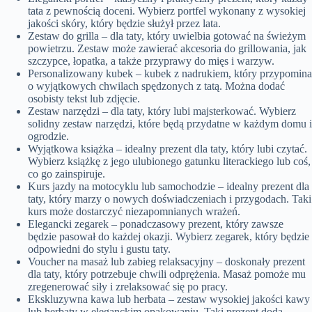
tata z pewnością doceni. Wybierz portfel wykonany z wysokiej
jakości skóry, który będzie służył przez lata.
Zestaw do grilla – dla taty, który uwielbia gotować na świeżym
powietrzu. Zestaw może zawierać akcesoria do grillowania, jak
szczypce, łopatka, a także przyprawy do mięs i warzyw.
Personalizowany kubek – kubek z nadrukiem, który przypomina
o wyjątkowych chwilach spędzonych z tatą. Można dodać
osobisty tekst lub zdjęcie.
Zestaw narzędzi – dla taty, który lubi majsterkować. Wybierz
solidny zestaw narzędzi, które będą przydatne w każdym domu i
ogrodzie.
Wyjątkowa książka – idealny prezent dla taty, który lubi czytać.
Wybierz książkę z jego ulubionego gatunku literackiego lub coś,
co go zainspiruje.
Kurs jazdy na motocyklu lub samochodzie – idealny prezent dla
taty, który marzy o nowych doświadczeniach i przygodach. Taki
kurs może dostarczyć niezapomnianych wrażeń.
Elegancki zegarek – ponadczasowy prezent, który zawsze
będzie pasował do każdej okazji. Wybierz zegarek, który będzie
odpowiedni do stylu i gustu taty.
Voucher na masaż lub zabieg relaksacyjny – doskonały prezent
dla taty, który potrzebuje chwili odprężenia. Masaż pomoże mu
zregenerować siły i zrelaksować się po pracy.
Ekskluzywna kawa lub herbata – zestaw wysokiej jakości kawy
lub herbaty w eleganckim opakowaniu. Taki prezent doda