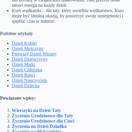
tatowi energii na każdy dzień.
Kurs wędkarski – dla taty, który uwielbia wędkarstwo. Kurs
może być idealną okazją, by poszerzyć swoje umiejętności i
spędzić czas w naturze.
Podobne artykuły
Dzień Kobiet
Dzień Mężczyzn
Pierwszy Dzień Wiosny
Dzień Dziewczyny
Dzień Matki
Dzień Chłopaka
Dzień Babci
Dzień Nauczyciela
Dzień Dziecka
Powiązane wpisy:
Wierszyki na Dzień Taty
Życzenia Urodzinowe dla Taty
Życzenia Urodzinowe dla Cioci
Życzenia na Dzień Dziadka
Życzenia na 60 Urodziny