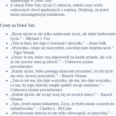
najlepszego w Dniu Taty!
Z okazji Dnia Taty życzę Ci zdrowia, radości oraz wielu
cudownych chwil spędzonych z rodziną. Dziękuję, że jesteś
moim niezastąpionym bohaterem.
Cytaty na Dzień Taty
„Bycie ojcem to nie tylko nadawanie życia, ale także budowanie
życia.” – Michael J. Fox
„Tata to ktoś, kto daje ci korzenie i skrzydła.” – Jonas Salk
„Wszystko, czego się nauczyłem, zawdzięczam mojemu tacie.”
– Tiger Woods
„Ojciec to ten, który zna odpowiedź na każde pytanie, ale wie,
że nie zawsze musi ją mówić.” – Unknown (znane
powiedzenie)
„Każdy ojciec, który pomaga dzieciom zrozumieć, że ich życie
ma sens, tworzy przyszłość.” – Barack Obama
„Tata to nie ten, kto daje wszystko, ale ten, kto daje wszystko,
co ma, by jego dziecko mogło spełnić swoje marzenia.” –
Unknown (znane powiedzenie)
„Jestem ojcem, ale wciąż uczę się od swoich dzieci.” – Barack
Obama
„Tato, jesteś moim bohaterem. Za to, że byłeś moim wzorem do
naśladowania.” – Charles L. McCabe
„Wychowanie dziecka to nie tylko obowiązek, to przywilej.” –