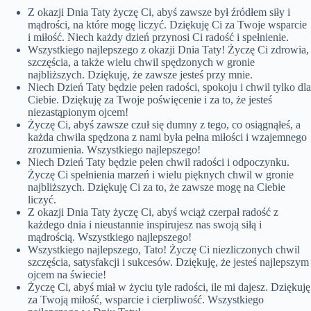
Z okazji Dnia Taty życzę Ci, abyś zawsze był źródłem siły i
mądrości, na które mogę liczyć. Dziękuję Ci za Twoje wsparcie
i miłość. Niech każdy dzień przynosi Ci radość i spełnienie.
Wszystkiego najlepszego z okazji Dnia Taty! Życzę Ci zdrowia,
szczęścia, a także wielu chwil spędzonych w gronie
najbliższych. Dziękuję, że zawsze jesteś przy mnie.
Niech Dzień Taty będzie pełen radości, spokoju i chwil tylko dla
Ciebie. Dziękuję za Twoje poświęcenie i za to, że jesteś
niezastąpionym ojcem!
Życzę Ci, abyś zawsze czuł się dumny z tego, co osiągnąłeś, a
każda chwila spędzona z nami była pełna miłości i wzajemnego
zrozumienia. Wszystkiego najlepszego!
Niech Dzień Taty będzie pełen chwil radości i odpoczynku.
Życzę Ci spełnienia marzeń i wielu pięknych chwil w gronie
najbliższych. Dziękuję Ci za to, że zawsze mogę na Ciebie
liczyć.
Z okazji Dnia Taty życzę Ci, abyś wciąż czerpał radość z
każdego dnia i nieustannie inspirujesz nas swoją siłą i
mądrością. Wszystkiego najlepszego!
Wszystkiego najlepszego, Tato! Życzę Ci niezliczonych chwil
szczęścia, satysfakcji i sukcesów. Dziękuję, że jesteś najlepszym
ojcem na świecie!
Życzę Ci, abyś miał w życiu tyle radości, ile mi dajesz. Dziękuję
za Twoją miłość, wsparcie i cierpliwość. Wszystkiego