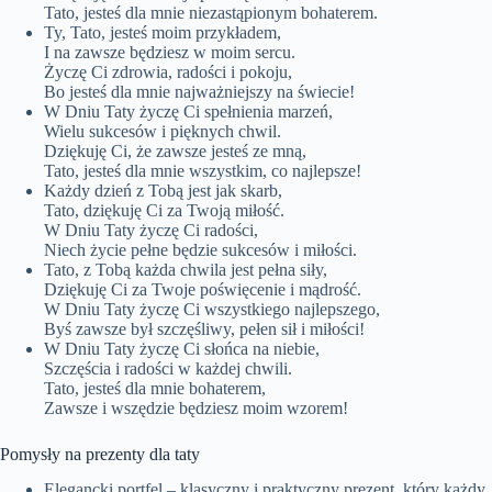
Tato, jesteś dla mnie niezastąpionym bohaterem.
Ty, Tato, jesteś moim przykładem,
I na zawsze będziesz w moim sercu.
Życzę Ci zdrowia, radości i pokoju,
Bo jesteś dla mnie najważniejszy na świecie!
W Dniu Taty życzę Ci spełnienia marzeń,
Wielu sukcesów i pięknych chwil.
Dziękuję Ci, że zawsze jesteś ze mną,
Tato, jesteś dla mnie wszystkim, co najlepsze!
Każdy dzień z Tobą jest jak skarb,
Tato, dziękuję Ci za Twoją miłość.
W Dniu Taty życzę Ci radości,
Niech życie pełne będzie sukcesów i miłości.
Tato, z Tobą każda chwila jest pełna siły,
Dziękuję Ci za Twoje poświęcenie i mądrość.
W Dniu Taty życzę Ci wszystkiego najlepszego,
Byś zawsze był szczęśliwy, pełen sił i miłości!
W Dniu Taty życzę Ci słońca na niebie,
Szczęścia i radości w każdej chwili.
Tato, jesteś dla mnie bohaterem,
Zawsze i wszędzie będziesz moim wzorem!
Pomysły na prezenty dla taty
Elegancki portfel – klasyczny i praktyczny prezent, który każdy