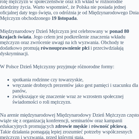
rolę mężczyzn w społeczeństwie oraz ich wkład w różnorodne
dziedziny życia. Warto wspomnieć, że Polska nie posiada jednej
oficjalnej daty tego święta, co odróżnia je od Międzynarodowego Dnia
Mężczyzn obchodzonego
19 listopada
.
Międzynarodowy Dzień Mężczyzn jest celebrowany w
ponad 80
krajach świata
. Jego celem jest podkreślenie znaczenia wkładu
mężczyzn oraz zwrócenie uwagi na ich wyzwania. Obchody te
dodatkowo promują
równouprawnienie płci
i przeciwdziałają
dyskryminacji.
W Polsce Dzień Mężczyzny przyjmuje różnorodne formy:
spotkania rodzinne czy towarzyskie,
wręczanie drobnych prezentów jako gest pamięci i szacunku dla
panów,
zwiększające się znaczenie wraz ze wzrostem społecznej
świadomości o roli mężczyzn.
Na arenie międzynarodowej Międzynarodowy Dzień Mężczyzn często
wiąże się z organizacją konferencji, seminariów oraz kampanii
edukacyjnych promujących
zdrowie męskie
i
równość płciową
.
Takie działania pomagają lepiej zrozumieć potrzeby współczesnych
mężczyzn i wyzwania, przed którymi stają.