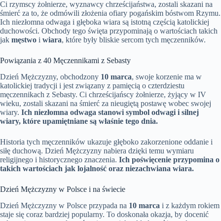
Ci rzymscy żołnierze, wyznawcy chrześcijaństwa, zostali skazani na
śmierć za to, że odmówili złożenia ofiary pogańskim bóstwom Rzymu.
Ich niezłomna odwaga i głęboka wiara są istotną częścią katolickiej
duchowości. Obchody tego święta przypominają o wartościach takich
jak
męstwo
i
wiara
, które były bliskie sercom tych męczenników.
Powiązania z 40 Męczennikami z Sebasty
Dzień Mężczyzny, obchodzony
10 marca
, swoje korzenie ma w
katolickiej tradycji i jest związany z pamięcią o czterdziestu
męczennikach z Sebasty. Ci chrześcijańscy żołnierze, żyjący w IV
wieku, zostali skazani na śmierć za nieugiętą postawę wobec swojej
wiary.
Ich niezłomna odwaga stanowi symbol odwagi i silnej
wiary, które upamiętniane są właśnie tego dnia.
Historia tych męczenników ukazuje głęboko zakorzenione oddanie i
siłę duchową. Dzień Mężczyzny nabiera dzięki temu wymiaru
religijnego i historycznego znaczenia.
Ich poświęcenie przypomina o
takich wartościach jak lojalność oraz niezachwiana wiara.
Dzień Mężczyzny w Polsce i na świecie
Dzień Mężczyzny w Polsce przypada na
10 marca
i z każdym rokiem
staje się coraz bardziej popularny. To doskonała okazja, by docenić