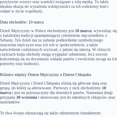
pozytywne wzorce oraz wartości związane z rolą męską. To także
idealna okazja do wyrażenia wdzięczności za ich codzienny trud i
wkład w życie wspólnoty.
Data obchodów: 10 marca
Dzień Mężczyzny w Polsce obchodzony jest
10 marca
, wywodząc się
z katolickiej tradycji upamiętniającej czterdziestu męczenników z
Sebasty. Ten dzień ma za zadanie podkreślenie symbolicznego
znaczenia mężczyzn oraz ich roli w społeczeństwie, a także
naświetlenie codziennych wyzwań, z jakimi się mierzą. W różnych
częściach kraju obchody mogą wyglądać odmiennie, lecz zawsze
koncentrują się na docenieniu wkładu panów i zwróceniu uwagi na ich
potrzeby oraz trudności.
Różnice między Dniem Mężczyzny a Dniem Chłopaka
Dzień Mężczyzny i Dzień Chłopaka różnią się głównie datą oraz
grupą, do której są adresowane. Pierwszy z nich obchodzimy
10
marca
i jest on przeznaczony dla dorosłych panów. Natomiast drugi
przypada
30 września
i skierowany jest do młodszych chłopców oraz
nastolatków.
Te dwa święta odznaczają się także odmiennym charakterem: