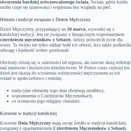
stworzenia bardziej zrównoważonego świata.
Świata, gdzie każda
osoba czuje się szanowana i wspierana bez względu na płeć.
Historia i tradycje związane z Dniem Mężczyzny
Dzień Mężczyzny, przypadający na
10 marca
, wywodzi się z
katolickiej tradycji. Jest on związany z liturgicznym wspomnieniem
czterdziestu męczenników z Sebasty
, którzy poświęcili życie dla
wiary. To święto nie tylko oddaje hołd ich ofierze, lecz także podkreśla
odwagę i lojalność wobec przekonań.
Obchody różnią się w zależności od regionu, ale zawsze służą refleksji
nad męstwem i duchowym dziedzictwem. W Polsce coraz częściej ten
dzień jest okazją do wyrażenia wdzięczności mężczyznom za ich
wkład w społeczeństwo i rodzinę.
tradycyjne elementy tego dnia obejmują modlitwy,
wspomnienia o Czterdziestu Męczennikach,
co wzmacnia jego religijny charakter.
Korzenie w tradycji katolickiej
Korzenie
Dnia Mężczyzny
mają swoje źródło w tradycji katolickiej,
związanej z upamiętnieniem
Czterdziestu Męczenników z Sebasty
.