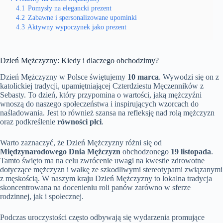
4.1
Pomysły na elegancki prezent
4.2
Zabawne i spersonalizowane upominki
4.3
Aktywny wypoczynek jako prezent
Dzień Mężczyzny: Kiedy i dlaczego obchodzimy?
Dzień Mężczyzny w Polsce świętujemy
10 marca
. Wywodzi się on z
katolickiej tradycji, upamiętniającej Czterdziestu Męczenników z
Sebasty. To dzień, który przypomina o wartości, jaką mężczyźni
wnoszą do naszego społeczeństwa i inspirujących wzorcach do
naśladowania. Jest to również szansa na refleksję nad rolą mężczyzn
oraz podkreślenie
równości płci
.
Warto zaznaczyć, że Dzień Mężczyzny różni się od
Międzynarodowego Dnia Mężczyzn
obchodzonego
19 listopada
.
Tamto święto ma na celu zwrócenie uwagi na kwestie zdrowotne
dotyczące mężczyzn i walkę ze szkodliwymi stereotypami związanymi
z męskością. W naszym kraju Dzień Mężczyzny to lokalna tradycja
skoncentrowana na docenieniu roli panów zarówno w sferze
rodzinnej, jak i społecznej.
Podczas uroczystości często odbywają się wydarzenia promujące