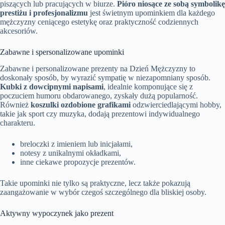
piszących lub pracujących w biurze.
Pióro niosące ze sobą symbolikę
prestiżu i profesjonalizmu
jest świetnym upominkiem dla każdego
mężczyzny ceniącego estetykę oraz praktyczność codziennych
akcesoriów.
Zabawne i spersonalizowane upominki
Zabawne i personalizowane prezenty na Dzień Mężczyzny to
doskonały sposób, by wyrazić sympatię w niezapomniany sposób.
Kubki z dowcipnymi napisami
, idealnie komponujące się z
poczuciem humoru obdarowanego, zyskały dużą popularność.
Również
koszulki ozdobione grafikami
odzwierciedlającymi hobby,
takie jak sport czy muzyka, dodają prezentowi indywidualnego
charakteru.
breloczki z imieniem lub inicjałami,
notesy z unikalnymi okładkami,
inne ciekawe propozycje prezentów.
Takie upominki nie tylko są praktyczne, lecz także pokazują
zaangażowanie w wybór czegoś szczególnego dla bliskiej osoby.
Aktywny wypoczynek jako prezent