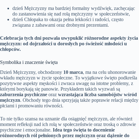
dzień Mężczyzny ma bardziej formalny wydźwięk, zachęcając
do zastanowienia się nad rolą mężczyzny w społeczeństwie,
dzień Chłopaka to okazja pełna lekkości i radości, często
związana z zabawami oraz drobnymi prezentami.
Celebracja tych dni pozwala uwypuklić różnorodne aspekty życia
mężczyzn: od dojrzałości u dorosłych po świeżość młodości u
chłopców.
Symbolika i znaczenie święta
Dzień Mężczyzny, obchodzony
10 marca
, ma na celu uhonorowanie
wkładu mężczyzn w życie społeczne. To wyjątkowe święto podkreśla
pozytywne aspekty męskości i zwraca uwagę na istotne problemy, z
którymi borykają się panowie. Przykładem takich wyzwań są
zaburzenia psychiczne
oraz
wzrastająca liczba samobójstw wśród
mężczyzn
. Obchody tego dnia sprzyjają także poprawie relacji między
płciami i promowaniu równości.
To nie tylko szansa na uznanie dla osiągnięć mężczyzn, ale również
moment refleksji nad ich rolą w społeczeństwie oraz troską o zdrowie
psychiczne i emocjonalne.
Idea tego święta to docenienie
różnorodnych ról pełnionych przez mężczyzn oraz dążenie do