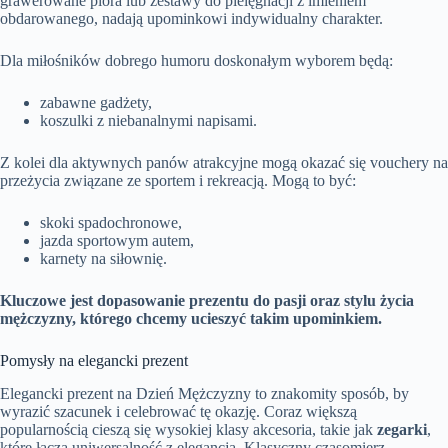
grawerowane pióra lub zestawy do pielęgnacji z imieniem
obdarowanego, nadają upominkowi indywidualny charakter.
Dla miłośników dobrego humoru doskonałym wyborem będą:
zabawne gadżety,
koszulki z niebanalnymi napisami.
Z kolei dla aktywnych panów atrakcyjne mogą okazać się vouchery na
przeżycia związane ze sportem i rekreacją. Mogą to być:
skoki spadochronowe,
jazda sportowym autem,
karnety na siłownię.
Kluczowe jest dopasowanie prezentu do pasji oraz stylu życia
mężczyzny, którego chcemy ucieszyć takim upominkiem.
Pomysły na elegancki prezent
Elegancki prezent na Dzień Mężczyzny to znakomity sposób, by
wyrazić szacunek i celebrować tę okazję. Coraz większą
popularnością cieszą się wysokiej klasy akcesoria, takie jak
zegarki
,
które łączą uniwersalność z elegancją. Klasyczny czasomierz