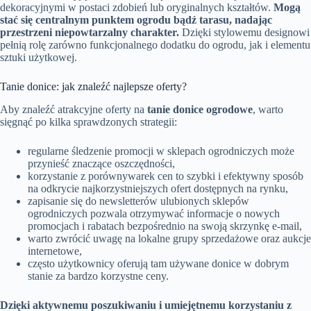
dekoracyjnymi w postaci zdobień lub oryginalnych kształtów.
Mogą
stać się centralnym punktem ogrodu bądź tarasu, nadając
przestrzeni niepowtarzalny charakter.
Dzięki stylowemu designowi
pełnią rolę zarówno funkcjonalnego dodatku do ogrodu, jak i elementu
sztuki użytkowej.
Tanie donice: jak znaleźć najlepsze oferty?
Aby znaleźć atrakcyjne oferty na
tanie donice ogrodowe
, warto
sięgnąć po kilka sprawdzonych strategii:
regularne śledzenie promocji w sklepach ogrodniczych może
przynieść znaczące oszczędności,
korzystanie z porównywarek cen to szybki i efektywny sposób
na odkrycie najkorzystniejszych ofert dostępnych na rynku,
zapisanie się do newsletterów ulubionych sklepów
ogrodniczych pozwala otrzymywać informacje o nowych
promocjach i rabatach bezpośrednio na swoją skrzynkę e-mail,
warto zwrócić uwagę na lokalne grupy sprzedażowe oraz aukcje
internetowe,
często użytkownicy oferują tam używane donice w dobrym
stanie za bardzo korzystne ceny.
Dzięki aktywnemu poszukiwaniu i umiejętnemu korzystaniu z