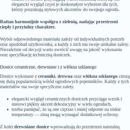
elegancki wygląd czyni je doskonałym wyborem dla tych,
którzy poszukują stylowych akcentów do swojego ogrodu.
Rattan harmonijnie współgra z zielenią, nadając przestrzeni
ciepły i przytulny charakter.
Wybór odpowiedniego materiału zależy od indywidualnych potrzeb
oraz upodobań użytkownika, a każdy z nich ma swoje unikalne zalety.
Niezależnie od decyzji warto zwrócić uwagę na jakość wykonania
oraz specyfikację techniczną doniczek.
Donice ceramiczne, drewniane i z włókna szklanego
Donice wykonane z
ceramiki
,
drewna
oraz
włókna szklanego
cieszą
się dużą popularnością wśród ogrodowych pojemników. Każdy z tych
materiałów ma swoje specyficzne zalety.
elegancki wygląd ceramicznych doniczek przyciąga wzrok i
stanowi piękny akcent dekoracyjny w wielu ogrodach,
trzeba pamiętać, że są one cięższe i mniej odporne na niskie
temperatury — zimą mogą wymagać dodatkowej ochrony.
Z kolei
drewniane donice
wprowadzają do przestrzeni naturalną