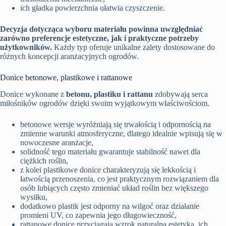
ich gładka powierzchnia ułatwia czyszczenie.
Decyzja dotycząca wyboru materiału powinna uwzględniać
zarówno preferencje estetyczne, jak i praktyczne potrzeby
użytkowników.
Każdy typ oferuje unikalne zalety dostosowane do
różnych koncepcji aranżacyjnych ogrodów.
Donice betonowe, plastikowe i rattanowe
Donice wykonane z
betonu, plastiku i rattanu
zdobywają serca
miłośników ogrodów dzięki swoim wyjątkowym właściwościom.
betonowe wersje wyróżniają się trwałością i odpornością na
zmienne warunki atmosferyczne, dlatego idealnie wpisują się w
nowoczesne aranżacje,
solidność tego materiału gwarantuje stabilność nawet dla
ciężkich roślin,
z kolei plastikowe donice charakteryzują się lekkością i
łatwością przenoszenia, co jest praktycznym rozwiązaniem dla
osób lubiących często zmieniać układ roślin bez większego
wysiłku,
dodatkowo plastik jest odporny na wilgoć oraz działanie
promieni UV, co zapewnia jego długowieczność,
rattanowe donice przyciągają wzrok naturalną estetyką. ich