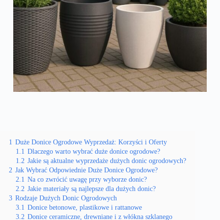
1
Duże Donice Ogrodowe Wyprzedaż: Korzyści i Oferty
1.1
Dlaczego warto wybrać duże donice ogrodowe?
1.2
Jakie są aktualne wyprzedaże dużych donic ogrodowych?
2
Jak Wybrać Odpowiednie Duże Donice Ogrodowe?
2.1
Na co zwrócić uwagę przy wyborze donic?
2.2
Jakie materiały są najlepsze dla dużych donic?
3
Rodzaje Dużych Donic Ogrodowych
3.1
Donice betonowe, plastikowe i rattanowe
3.2
Donice ceramiczne, drewniane i z włókna szklanego