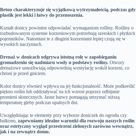
Beton charakteryzuje się wyjątkową wytrzymałością, podczas gdy
plastik jest lekki i łatwy do przenoszenia.
Kształt donicy powinien odpowiadać wymaganiom rośliny. Rośliny o
rozbudowanym systemie korzeniowym potrzebują szerokich i płytkich
pojemników. Natomiast te z długimi korzeniami lepiej czują się w
wysokich naczyniach.
Drenaż w donicach odgrywa istotną rolę w zapobieganiu
gromadzeniu się nadmiaru wody u podstawy rośliny.
Otwory
drenażowe umożliwiają odpowiednią wentylację wokół korzeni, co
chroni je przed gniciem.
Kolor donicy również wpływa na jej funkcjonalność. Może podkreślić
piękno roślin lub oddziaływać na ich wzrost poprzez odbijanie
promieni słonecznych. Jasne barwy pomagają utrzymać niższą
temperaturę gleby podczas upalnych dni.
Uwzględniając te elementy przy wyborze doniczek do ogrodu czy
balkonu,
zapewniamy idealne warunki dla rozwoju naszych roślin
oraz estetyczny wygląd przestrzeni zielonych zarówno wewnątrz,
jak i na zewnątrz domu.