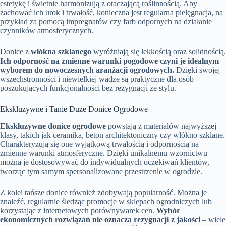
estetykę i świetnie harmonizują z otaczającą roślinnością. Aby
zachować ich urok i trwałość, konieczna jest regularna pielęgnacja, na
przykład za pomocą impregnatów czy farb odpornych na działanie
czynników atmosferycznych.
Donice z
włókna szklanego
wyróżniają się lekkością oraz solidnością.
Ich odporność na zmienne warunki pogodowe czyni je idealnym
wyborem do nowoczesnych aranżacji ogrodowych.
Dzięki swojej
wszechstronności i niewielkiej wadze są praktyczne dla osób
poszukujących funkcjonalności bez rezygnacji ze stylu.
Ekskluzywne i Tanie Duże Donice Ogrodowe
Ekskluzywne donice ogrodowe
powstają z materiałów najwyższej
klasy, takich jak ceramika, beton architektoniczny czy włókno szklane.
Charakteryzują się one wyjątkową trwałością i odpornością na
zmienne warunki atmosferyczne. Dzięki unikalnemu wzornictwu
można je dostosowywać do indywidualnych oczekiwań klientów,
tworząc tym samym spersonalizowane przestrzenie w ogrodzie.
Z kolei tańsze donice również zdobywają popularność. Można je
znaleźć, regularnie śledząc promocje w sklepach ogrodniczych lub
korzystając z internetowych porównywarek cen.
Wybór
ekonomicznych rozwiązań nie oznacza rezygnacji z jakości
– wiele