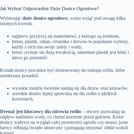
Jak Wybrać Odpowiednie Duże Donice Ogrodowe?
Wybierając
duże donice ogrodowe
, warto wziąć pod uwagę kilka
istotnych kwestii.
najpierw przyjrzyj się materiałowi, z którego są zrobione,
beton, plastik, rattan, ceramika i drewno to popularne wybory,
każdy z nich ma swoje zalety i wady,
beton cechuje się dużą trwałością, natomiast plastik jest lekki i
łatwo go przenieść.
Kształt donicy powinien być dostosowany do rodzaju roślin, które
zamierzasz posadzić.
wysokie modele świetnie nadają się dla drzew oraz krzewów,
szerokie donice lepiej sprawdzą się dla roślin o płytkich
korzeniach.
Drenaż jest kluczowy dla zdrowia roślin
– otwory pozwalają na
odpływ nadmiaru wody, co chroni korzenie przed gniciem. Kolor
donicy wpływa na wygląd całej przestrzeni ogrodu czy tarasu; jasne
barwy odbijają światło słoneczne i pomagają utrzymać chłód wokół
korzeni.