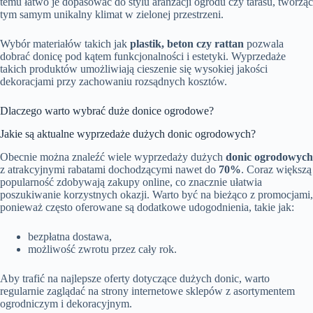
temu łatwo je dopasować do stylu aranżacji ogrodu czy tarasu, tworząc
tym samym unikalny klimat w zielonej przestrzeni.
Wybór materiałów takich jak
plastik, beton czy rattan
pozwala
dobrać donicę pod kątem funkcjonalności i estetyki. Wyprzedaże
takich produktów umożliwiają cieszenie się wysokiej jakości
dekoracjami przy zachowaniu rozsądnych kosztów.
Dlaczego warto wybrać duże donice ogrodowe?
Jakie są aktualne wyprzedaże dużych donic ogrodowych?
Obecnie można znaleźć wiele wyprzedaży dużych
donic ogrodowych
z atrakcyjnymi rabatami dochodzącymi nawet do
70%
. Coraz większą
popularność zdobywają zakupy online, co znacznie ułatwia
poszukiwanie korzystnych okazji. Warto być na bieżąco z promocjami,
ponieważ często oferowane są dodatkowe udogodnienia, takie jak:
bezpłatna dostawa,
możliwość zwrotu przez cały rok.
Aby trafić na najlepsze oferty dotyczące dużych donic, warto
regularnie zaglądać na strony internetowe sklepów z asortymentem
ogrodniczym i dekoracyjnym.