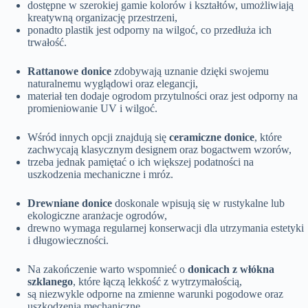
dostępne w szerokiej gamie kolorów i kształtów, umożliwiają
kreatywną organizację przestrzeni,
ponadto plastik jest odporny na wilgoć, co przedłuża ich
trwałość.
Rattanowe donice
zdobywają uznanie dzięki swojemu
naturalnemu wyglądowi oraz elegancji,
materiał ten dodaje ogrodom przytulności oraz jest odporny na
promieniowanie UV i wilgoć.
Wśród innych opcji znajdują się
ceramiczne donice
, które
zachwycają klasycznym designem oraz bogactwem wzorów,
trzeba jednak pamiętać o ich większej podatności na
uszkodzenia mechaniczne i mróz.
Drewniane donice
doskonale wpisują się w rustykalne lub
ekologiczne aranżacje ogrodów,
drewno wymaga regularnej konserwacji dla utrzymania estetyki
i długowieczności.
Na zakończenie warto wspomnieć o
donicach z włókna
szklanego
, które łączą lekkość z wytrzymałością,
są niezwykle odporne na zmienne warunki pogodowe oraz
uszkodzenia mechaniczne,