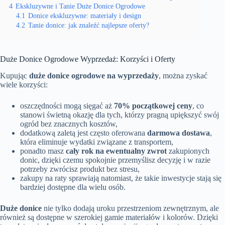
4
Ekskluzywne i Tanie Duże Donice Ogrodowe
4.1
Donice ekskluzywne: materiały i design
4.2
Tanie donice: jak znaleźć najlepsze oferty?
Duże Donice Ogrodowe Wyprzedaż: Korzyści i Oferty
Kupując
duże donice ogrodowe na wyprzedaży
, można zyskać
wiele korzyści:
oszczędności mogą sięgać aż
70% początkowej ceny
, co
stanowi świetną okazję dla tych, którzy pragną upiększyć swój
ogród bez znacznych kosztów,
dodatkową zaletą jest często oferowana
darmowa dostawa
,
która eliminuje wydatki związane z transportem,
ponadto masz
cały rok na ewentualny zwrot
zakupionych
donic, dzięki czemu spokojnie przemyślisz decyzję i w razie
potrzeby zwrócisz produkt bez stresu,
zakupy na raty sprawiają natomiast, że takie inwestycje stają się
bardziej dostępne dla wielu osób.
Duże donice
nie tylko dodają uroku przestrzeniom zewnętrznym, ale
również są dostępne w szerokiej gamie materiałów i kolorów. Dzięki