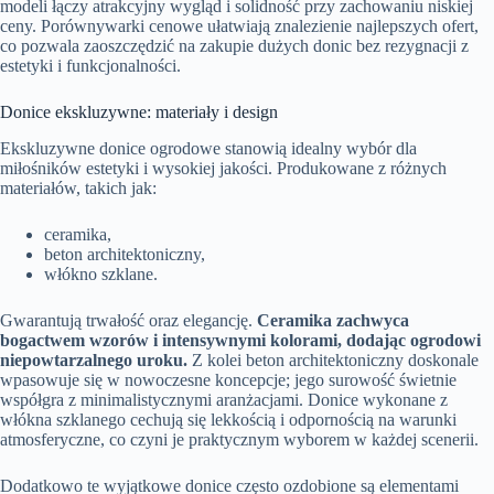
modeli łączy atrakcyjny wygląd i solidność przy zachowaniu niskiej
ceny. Porównywarki cenowe ułatwiają znalezienie najlepszych ofert,
co pozwala zaoszczędzić na zakupie dużych donic bez rezygnacji z
estetyki i funkcjonalności.
Donice ekskluzywne: materiały i design
Ekskluzywne donice ogrodowe stanowią idealny wybór dla
miłośników estetyki i wysokiej jakości. Produkowane z różnych
materiałów, takich jak:
ceramika,
beton architektoniczny,
włókno szklane.
Gwarantują trwałość oraz elegancję.
Ceramika zachwyca
bogactwem wzorów i intensywnymi kolorami, dodając ogrodowi
niepowtarzalnego uroku.
Z kolei beton architektoniczny doskonale
wpasowuje się w nowoczesne koncepcje; jego surowość świetnie
współgra z minimalistycznymi aranżacjami. Donice wykonane z
włókna szklanego cechują się lekkością i odpornością na warunki
atmosferyczne, co czyni je praktycznym wyborem w każdej scenerii.
Dodatkowo te wyjątkowe donice często ozdobione są elementami