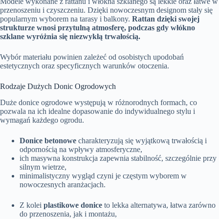
Modele wykonane z rattanu i włókna szklanego są lekkie oraz łatwe w
przenoszeniu i czyszczeniu. Dzięki nowoczesnym designom stały się
popularnym wyborem na tarasy i balkony.
Rattan dzięki swojej
strukturze wnosi przytulną atmosferę, podczas gdy włókno
szklane wyróżnia się niezwykłą trwałością.
Wybór materiału powinien zależeć od osobistych upodobań
estetycznych oraz specyficznych warunków otoczenia.
Rodzaje Dużych Donic Ogrodowych
Duże donice ogrodowe występują w różnorodnych formach, co
pozwala na ich idealne dopasowanie do indywidualnego stylu i
wymagań każdego ogrodu.
Donice betonowe
charakteryzują się wyjątkową trwałością i
odpornością na wpływy atmosferyczne,
ich masywna konstrukcja zapewnia stabilność, szczególnie przy
silnym wietrze,
minimalistyczny wygląd czyni je częstym wyborem w
nowoczesnych aranżacjach.
Z kolei
plastikowe donice
to lekka alternatywa, łatwa zarówno
do przenoszenia, jak i montażu,