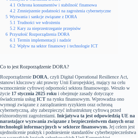
4.1
Ochrona konsumentów i stabilność finansowa
4.2
Zmniejszenie podatności na zagrożenia cybernetyczne
5
Wyzwania i sankcje związane z DORA
5.1
Trudności we wdrożeniu
5.2
Kary za nieprzestrzeganie przepisów
6
Przyszłość Rozporządzenia DORA
6.1
Termin implementacji i nadzór
6.2
Wpływ na sektor finansowy i technologie ICT
Co to jest Rozporządzenie DORA?
Rozporządzenie
DORA
, czyli Digital Operational Resilience Act,
stanowi kluczowy akt prawny Unii Europejskiej, mający na celu
wzmocnienie cyfrowej odporności sektora finansowego. Weszło w
życie
17 stycznia 2025 roku
i obejmuje zasady dotyczące
świadczenia usług
ICT
na rynku finansowym. Wprowadza ono
wymogi związane z zarządzaniem ryzykiem oraz ochroną
cybernetyczną, aby zabezpieczyć infrastrukturę cyfrową przed
różnorodnymi zagrożeniami.
Inicjatywa ta jest odpowiedzią UE na
narastające wyzwania związane z bezpieczeństwem danych oraz
technologii informacyjnych w sektorze finansowym.
Jej celem jest
ujednolicenie praktyk i podniesienie standardów cyberbezpieczeństwa
we wszystkich krajach członkowskich Unii Europejskiej.