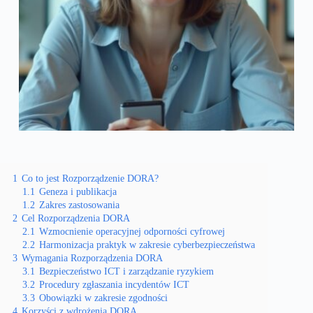
1
Co to jest Rozporządzenie DORA?
1.1
Geneza i publikacja
1.2
Zakres zastosowania
2
Cel Rozporządzenia DORA
2.1
Wzmocnienie operacyjnej odporności cyfrowej
2.2
Harmonizacja praktyk w zakresie cyberbezpieczeństwa
3
Wymagania Rozporządzenia DORA
3.1
Bezpieczeństwo ICT i zarządzanie ryzykiem
3.2
Procedury zgłaszania incydentów ICT
3.3
Obowiązki w zakresie zgodności
4
Korzyści z wdrożenia DORA