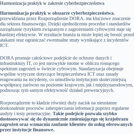
Harmonizacja praktyk w zakresie cyberbezpieczeństwa
Harmonizacja praktyk w obszarze cyberbezpieczeństwa
,
przewidziana przez Rozporządzenie DORA, ma kluczowe znaczenie
dla sektora finansowego. Dzięki ujednoliceniu procedur i standardów
zarządzanie ryzykiem związanym z zagrożeniami cyfrowymi staje się
bardziej efektywne. W rezultacie branża ta może lepiej się bronić przed
atakami oraz ograniczać ewentualne straty wynikające z incydentów
ICT.
DORA promuje całościowe podejście do ochrony danych i
infrastruktury IT, co jest niezwykle istotne w obliczu rosnącego
spektrum zagrożeń w świecie cyfrowym. Standaryzacja obejmuje
wspólne wytyczne dotyczące bezpieczeństwa ICT oraz zasady
reagowania na incydenty, co umożliwia instytucjom skuteczniejszą
współpracę zarówno na poziomie krajowym, jak i międzynarodowym,
podnosząc tym samym efektywność działań prewencyjnych.
Rozporządzenie to kładzie również duży nacisk na nieustanne
doskonalenie procesów zabezpieczania informacji poprzez regularne
audyty i testy penetracyjne.
Takie podejście pozwala szybko
dostosowywać się do dynamicznie zmieniającego się krajobrazu
zagrożeń oraz wzmacnia zaufanie klientów do usług oferowanych
przez instytucje finansowe.