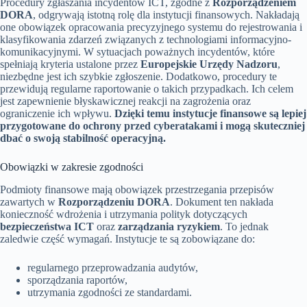
Procedury zgłaszania incydentów ICT, zgodne z
Rozporządzeniem
DORA
, odgrywają istotną rolę dla instytucji finansowych. Nakładają
one obowiązek opracowania precyzyjnego systemu do rejestrowania i
klasyfikowania zdarzeń związanych z technologiami informacyjno-
komunikacyjnymi. W sytuacjach poważnych incydentów, które
spełniają kryteria ustalone przez
Europejskie Urzędy Nadzoru
,
niezbędne jest ich szybkie zgłoszenie. Dodatkowo, procedury te
przewidują regularne raportowanie o takich przypadkach. Ich celem
jest zapewnienie błyskawicznej reakcji na zagrożenia oraz
ograniczenie ich wpływu.
Dzięki temu instytucje finansowe są lepiej
przygotowane do ochrony przed cyberatakami i mogą skuteczniej
dbać o swoją stabilność operacyjną.
Obowiązki w zakresie zgodności
Podmioty finansowe mają obowiązek przestrzegania przepisów
zawartych w
Rozporządzeniu DORA
. Dokument ten nakłada
konieczność wdrożenia i utrzymania polityk dotyczących
bezpieczeństwa ICT
oraz
zarządzania ryzykiem
. To jednak
zaledwie część wymagań. Instytucje te są zobowiązane do:
regularnego przeprowadzania audytów,
sporządzania raportów,
utrzymania zgodności ze standardami.