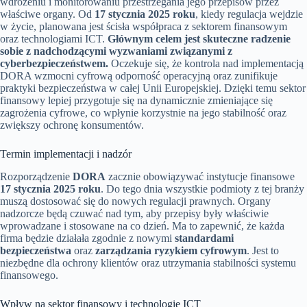
wdrożeniu i monitorowaniu przestrzegania jego przepisów przez
właściwe organy. Od
17 stycznia 2025 roku
, kiedy regulacja wejdzie
w życie, planowana jest ścisła współpraca z sektorem finansowym
oraz technologiami ICT.
Głównym celem jest skuteczne radzenie
sobie z nadchodzącymi wyzwaniami związanymi z
cyberbezpieczeństwem.
Oczekuje się, że kontrola nad implementacją
DORA wzmocni cyfrową odporność operacyjną oraz zunifikuje
praktyki bezpieczeństwa w całej Unii Europejskiej. Dzięki temu sektor
finansowy lepiej przygotuje się na dynamicznie zmieniające się
zagrożenia cyfrowe, co wpłynie korzystnie na jego stabilność oraz
zwiększy ochronę konsumentów.
Termin implementacji i nadzór
Rozporządzenie
DORA
zacznie obowiązywać instytucje finansowe
17 stycznia 2025 roku
. Do tego dnia wszystkie podmioty z tej branży
muszą dostosować się do nowych regulacji prawnych. Organy
nadzorcze będą czuwać nad tym, aby przepisy były właściwie
wprowadzane i stosowane na co dzień. Ma to zapewnić, że każda
firma będzie działała zgodnie z nowymi
standardami
bezpieczeństwa
oraz
zarządzania ryzykiem cyfrowym
. Jest to
niezbędne dla ochrony klientów oraz utrzymania stabilności systemu
finansowego.
Wpływ na sektor finansowy i technologie ICT