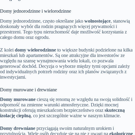
Domy jednorodzinne i wielorodzinne
Domy jednorodzinne, często określane jako
wolnostojące
, stanowią
doskonały wybór dla rodzin pragnących więcej prywatności i
przestrzeni. Tego typu nieruchomość daje możliwość korzystania z
całego domu oraz ogrodu.
Z kolei
domy wielorodzinne
to większe budynki podzielone na kilka
mieszkań lub apartamentów. Są one atrakcyjne dla inwestorów ze
względu na szansę wynajmowania wielu lokali, co pozwala
generować dochód. Decyzja o wyborze między tymi opcjami zależy
od indywidualnych potrzeb rodziny oraz ich planów związanych z
inwestycjami.
Domy murowane i drewniane
Domy murowane
cieszą się renomą ze względu na swoją solidność i
odporność na zmienne warunki atmosferyczne. Dzięki mocnej
konstrukcji oferują mieszkańcom bezpieczeństwo oraz
skuteczną
izolację cieplną
, co jest szczególnie ważne w naszym klimacie.
Domy drewniane
przyciągają swoim naturalnym urokiem i
przytulnością. Wiele osób decyduje się na nie z uwagi na
ekologiczne