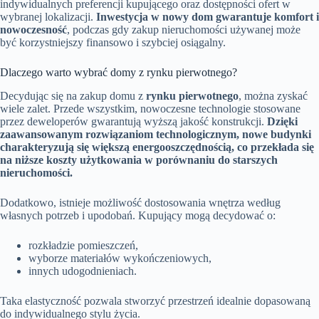
indywidualnych preferencji kupującego oraz dostępności ofert w
wybranej lokalizacji.
Inwestycja w nowy dom gwarantuje komfort i
nowoczesność
, podczas gdy zakup nieruchomości używanej może
być korzystniejszy finansowo i szybciej osiągalny.
Dlaczego warto wybrać domy z rynku pierwotnego?
Decydując się na zakup domu z
rynku pierwotnego
, można zyskać
wiele zalet. Przede wszystkim, nowoczesne technologie stosowane
przez deweloperów gwarantują wyższą jakość konstrukcji.
Dzięki
zaawansowanym rozwiązaniom technologicznym, nowe budynki
charakteryzują się większą energooszczędnością, co przekłada się
na niższe koszty użytkowania w porównaniu do starszych
nieruchomości.
Dodatkowo, istnieje możliwość dostosowania wnętrza według
własnych potrzeb i upodobań. Kupujący mogą decydować o:
rozkładzie pomieszczeń,
wyborze materiałów wykończeniowych,
innych udogodnieniach.
Taka elastyczność pozwala stworzyć przestrzeń idealnie dopasowaną
do indywidualnego stylu życia.