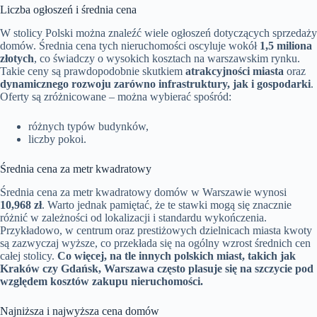
Liczba ogłoszeń i średnia cena
W stolicy Polski można znaleźć wiele ogłoszeń dotyczących sprzedaży
domów. Średnia cena tych nieruchomości oscyluje wokół
1,5 miliona
złotych
, co świadczy o wysokich kosztach na warszawskim rynku.
Takie ceny są prawdopodobnie skutkiem
atrakcyjności miasta
oraz
dynamicznego rozwoju zarówno infrastruktury, jak i gospodarki
.
Oferty są zróżnicowane – można wybierać spośród:
różnych typów budynków,
liczby pokoi.
Średnia cena za metr kwadratowy
Średnia cena za metr kwadratowy domów w Warszawie wynosi
10,968 zł
. Warto jednak pamiętać, że te stawki mogą się znacznie
różnić w zależności od lokalizacji i standardu wykończenia.
Przykładowo, w centrum oraz prestiżowych dzielnicach miasta kwoty
są zazwyczaj wyższe, co przekłada się na ogólny wzrost średnich cen
całej stolicy.
Co więcej, na tle innych polskich miast, takich jak
Kraków czy Gdańsk, Warszawa często plasuje się na szczycie pod
względem kosztów zakupu nieruchomości.
Najniższa i najwyższa cena domów