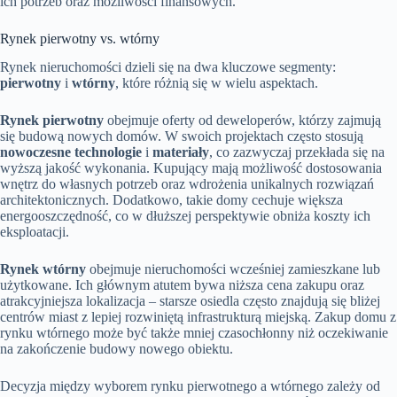
ich potrzeb oraz możliwości finansowych.
Rynek pierwotny vs. wtórny
Rynek nieruchomości dzieli się na dwa kluczowe segmenty:
pierwotny
i
wtórny
, które różnią się w wielu aspektach.
Rynek pierwotny
obejmuje oferty od deweloperów, którzy zajmują
się budową nowych domów. W swoich projektach często stosują
nowoczesne technologie
i
materiały
, co zazwyczaj przekłada się na
wyższą jakość wykonania. Kupujący mają możliwość dostosowania
wnętrz do własnych potrzeb oraz wdrożenia unikalnych rozwiązań
architektonicznych. Dodatkowo, takie domy cechuje większa
energooszczędność, co w dłuższej perspektywie obniża koszty ich
eksploatacji.
Rynek wtórny
obejmuje nieruchomości wcześniej zamieszkane lub
użytkowane. Ich głównym atutem bywa niższa cena zakupu oraz
atrakcyjniejsza lokalizacja – starsze osiedla często znajdują się bliżej
centrów miast z lepiej rozwiniętą infrastrukturą miejską. Zakup domu z
rynku wtórnego może być także mniej czasochłonny niż oczekiwanie
na zakończenie budowy nowego obiektu.
Decyzja między wyborem rynku pierwotnego a wtórnego zależy od