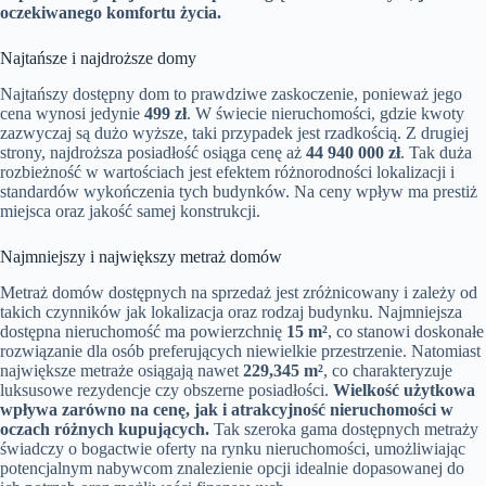
oczekiwanego komfortu życia.
Najtańsze i najdroższe domy
Najtańszy dostępny dom to prawdziwe zaskoczenie, ponieważ jego
cena wynosi jedynie
499 zł
. W świecie nieruchomości, gdzie kwoty
zazwyczaj są dużo wyższe, taki przypadek jest rzadkością. Z drugiej
strony, najdroższa posiadłość osiąga cenę aż
44 940 000 zł
. Tak duża
rozbieżność w wartościach jest efektem różnorodności lokalizacji i
standardów wykończenia tych budynków. Na ceny wpływ ma prestiż
miejsca oraz jakość samej konstrukcji.
Najmniejszy i największy metraż domów
Metraż domów dostępnych na sprzedaż jest zróżnicowany i zależy od
takich czynników jak lokalizacja oraz rodzaj budynku. Najmniejsza
dostępna nieruchomość ma powierzchnię
15 m²
, co stanowi doskonałe
rozwiązanie dla osób preferujących niewielkie przestrzenie. Natomiast
największe metraże osiągają nawet
229,345 m²
, co charakteryzuje
luksusowe rezydencje czy obszerne posiadłości.
Wielkość użytkowa
wpływa zarówno na cenę, jak i atrakcyjność nieruchomości w
oczach różnych kupujących.
Tak szeroka gama dostępnych metraży
świadczy o bogactwie oferty na rynku nieruchomości, umożliwiając
potencjalnym nabywcom znalezienie opcji idealnie dopasowanej do