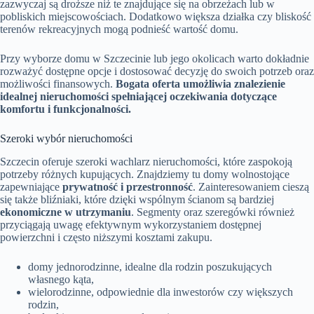
zazwyczaj są droższe niż te znajdujące się na obrzeżach lub w
pobliskich miejscowościach. Dodatkowo większa działka czy bliskość
terenów rekreacyjnych mogą podnieść wartość domu.
Przy wyborze domu w Szczecinie lub jego okolicach warto dokładnie
rozważyć dostępne opcje i dostosować decyzję do swoich potrzeb oraz
możliwości finansowych.
Bogata oferta umożliwia znalezienie
idealnej nieruchomości spełniającej oczekiwania dotyczące
komfortu i funkcjonalności.
Szeroki wybór nieruchomości
Szczecin oferuje szeroki wachlarz nieruchomości, które zaspokoją
potrzeby różnych kupujących. Znajdziemy tu domy wolnostojące
zapewniające
prywatność i przestronność
. Zainteresowaniem cieszą
się także bliźniaki, które dzięki wspólnym ścianom są bardziej
ekonomiczne w utrzymaniu
. Segmenty oraz szeregówki również
przyciągają uwagę efektywnym wykorzystaniem dostępnej
powierzchni i często niższymi kosztami zakupu.
domy jednorodzinne, idealne dla rodzin poszukujących
własnego kąta,
wielorodzinne, odpowiednie dla inwestorów czy większych
rodzin,