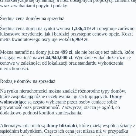
charakteryzuje się dynamiką, a ilość dostępnych propozycji zmienia się
wraz z wahaniami popytu i podaży.
Średnia cena domów na sprzedaż
Średnia cena domu na rynku wynosi
1,336,419 zł
i obejmuje zarówno
luksusowe rezydencje, jak i bardziej przystępne cenowo opcje. Koszt
metra kwadratowego oscyluje wokół
6,969 zł
.
Można natrafić na domy już za
499 zł
, ale nie brakuje też takich, które
osiągają wartość nawet
44,940,000 zł
. Wyraźnie widać duże różnice
cenowe w zależności od lokalizacji oraz standardu wykończenia
nieruchomości.
Rodzaje domów na sprzedaż
Na rynku nieruchomości można znaleźć różnorodne typy domów,
które zaspokajają różne oczekiwania i gusta kupujących.
Domy
wolnostojące
są często wybierane przez osoby ceniące sobie
prywatność oraz przestronność. Zazwyczaj otacza je ogród, co
dodatkowo podnosi komfort zamieszkania.
Alternatywą dla nich są
domy bliźniaki
, które dzielą wspólną ścianę z
sąsiednim budynkiem. Często ich cena jest niższa niż w przypadku