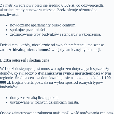
Za metr kwadratowy płaci się średnio
6 509 zł
, co odzwierciedla
aktualne trendy cenowe w mieście. Łódź oferuje różnorodne
możliwości:
nowoczesne apartamenty blisko centrum,
spokojne przedmieścia,
zróżnicowane typy budynków i standardy wykończenia.
Dzięki temu każdy, niezależnie od swoich preferencji, ma szansę
znaleźć
idealną nieruchomość
w tej dynamicznej aglomeracji.
Liczba ogłoszeń i średnia cena
W Łodzi dostępnych jest mnóstwo ogłoszeń dotyczących sprzedaży
domów, co świadczy o
dynamicznym rynku nieruchomości
w tym
regionie. Średnia cena za dom kształtuje się na poziomie około
1 100
000 zł
. Bogata oferta pozwala na wybór spośród różnych typów
budynków:
domy z rozmaitą liczbą pokoi,
usytuowane w różnych dzielnicach miasta.
Osoby zainteresowane zakupem mają możliwość porównania cen oraz