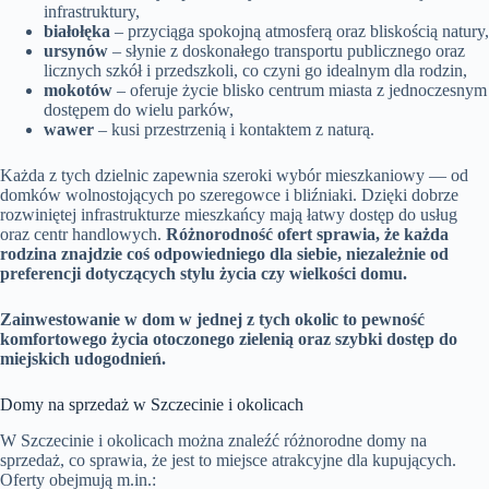
infrastruktury,
białołęka
– przyciąga spokojną atmosferą oraz bliskością natury,
ursynów
– słynie z doskonałego transportu publicznego oraz
licznych szkół i przedszkoli, co czyni go idealnym dla rodzin,
mokotów
– oferuje życie blisko centrum miasta z jednoczesnym
dostępem do wielu parków,
wawer
– kusi przestrzenią i kontaktem z naturą.
Każda z tych dzielnic zapewnia szeroki wybór mieszkaniowy — od
domków wolnostojących po szeregowce i bliźniaki. Dzięki dobrze
rozwiniętej infrastrukturze mieszkańcy mają łatwy dostęp do usług
oraz centr handlowych.
Różnorodność ofert sprawia, że każda
rodzina znajdzie coś odpowiedniego dla siebie, niezależnie od
preferencji dotyczących stylu życia czy wielkości domu.
Zainwestowanie w dom w jednej z tych okolic to pewność
komfortowego życia otoczonego zielenią oraz szybki dostęp do
miejskich udogodnień.
Domy na sprzedaż w Szczecinie i okolicach
W Szczecinie i okolicach można znaleźć różnorodne domy na
sprzedaż, co sprawia, że jest to miejsce atrakcyjne dla kupujących.
Oferty obejmują m.in.: