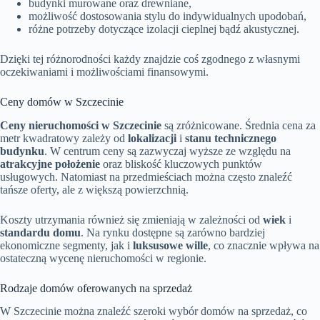
budynki murowane oraz drewniane,
możliwość dostosowania stylu do indywidualnych upodobań,
różne potrzeby dotyczące izolacji cieplnej bądź akustycznej.
Dzięki tej różnorodności każdy znajdzie coś zgodnego z własnymi
oczekiwaniami i możliwościami finansowymi.
Ceny domów w Szczecinie
Ceny nieruchomości w Szczecinie
są zróżnicowane. Średnia cena za
metr kwadratowy zależy od
lokalizacji
i
stanu technicznego
budynku
. W centrum ceny są zazwyczaj wyższe ze względu na
atrakcyjne położenie
oraz bliskość kluczowych punktów
usługowych. Natomiast na przedmieściach można często znaleźć
tańsze oferty, ale z większą powierzchnią.
Koszty utrzymania również się zmieniają w zależności od
wiek
i
standardu domu
. Na rynku dostępne są zarówno bardziej
ekonomiczne segmenty, jak i
luksusowe wille
, co znacznie wpływa na
ostateczną wycenę nieruchomości w regionie.
Rodzaje domów oferowanych na sprzedaż
W Szczecinie można znaleźć szeroki wybór domów na sprzedaż, co