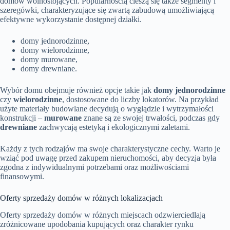
domów wolnostojących. Popularnością cieszą się także segmenty i
szeregówki, charakteryzujące się zwartą zabudową umożliwiającą
efektywne wykorzystanie dostępnej działki.
domy jednorodzinne,
domy wielorodzinne,
domy murowane,
domy drewniane.
Wybór domu obejmuje również opcje takie jak
domy jednorodzinne
czy
wielorodzinne
, dostosowane do liczby lokatorów. Na przykład
użyte materiały budowlane decydują o wyglądzie i wytrzymałości
konstrukcji –
murowane
znane są ze swojej trwałości, podczas gdy
drewniane
zachwycają estetyką i ekologicznymi zaletami.
Każdy z tych rodzajów ma swoje charakterystyczne cechy. Warto je
wziąć pod uwagę przed zakupem nieruchomości, aby decyzja była
zgodna z indywidualnymi potrzebami oraz możliwościami
finansowymi.
Oferty sprzedaży domów w różnych lokalizacjach
Oferty sprzedaży domów w różnych miejscach odzwierciedlają
zróżnicowane upodobania kupujących oraz charakter rynku