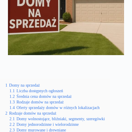
1
Domy na sprzedaż
1.1
Liczba dostępnych ogłoszeń
1.2
Średnia cena domów na sprzedaż
1.3
Rodzaje domów na sprzedaż
1.4
Oferty sprzedaży domów w różnych lokalizacjach
2
Rodzaje domów na sprzedaż
2.1
Domy wolnostojące, bliźniaki, segmenty, szeregówki
2.2
Domy jednorodzinne i wielorodzinne
2.3
Domy murowane i drewniane