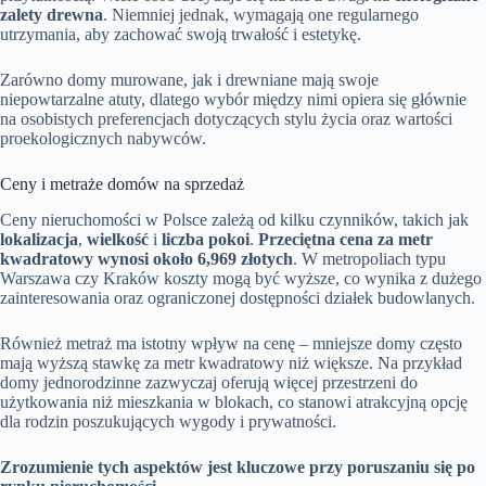
zalety drewna
. Niemniej jednak, wymagają one regularnego
utrzymania, aby zachować swoją trwałość i estetykę.
Zarówno domy murowane, jak i drewniane mają swoje
niepowtarzalne atuty, dlatego wybór między nimi opiera się głównie
na osobistych preferencjach dotyczących stylu życia oraz wartości
proekologicznych nabywców.
Ceny i metraże domów na sprzedaż
Ceny nieruchomości w Polsce zależą od kilku czynników, takich jak
lokalizacja
,
wielkość
i
liczba pokoi
.
Przeciętna cena za metr
kwadratowy wynosi około 6,969 złotych
. W metropoliach typu
Warszawa czy Kraków koszty mogą być wyższe, co wynika z dużego
zainteresowania oraz ograniczonej dostępności działek budowlanych.
Również metraż ma istotny wpływ na cenę – mniejsze domy często
mają wyższą stawkę za metr kwadratowy niż większe. Na przykład
domy jednorodzinne zazwyczaj oferują więcej przestrzeni do
użytkowania niż mieszkania w blokach, co stanowi atrakcyjną opcję
dla rodzin poszukujących wygody i prywatności.
Zrozumienie tych aspektów jest kluczowe przy poruszaniu się po