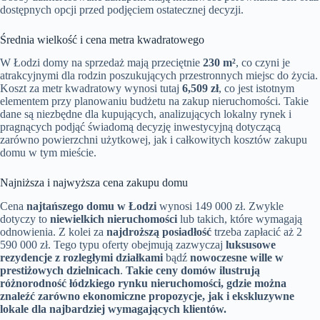
dostępnych opcji przed podjęciem ostatecznej decyzji.
Średnia wielkość i cena metra kwadratowego
W Łodzi domy na sprzedaż mają przeciętnie
230 m²
, co czyni je
atrakcyjnymi dla rodzin poszukujących przestronnych miejsc do życia.
Koszt za metr kwadratowy wynosi tutaj
6,509 zł
, co jest istotnym
elementem przy planowaniu budżetu na zakup nieruchomości. Takie
dane są niezbędne dla kupujących, analizujących lokalny rynek i
pragnących podjąć świadomą decyzję inwestycyjną dotyczącą
zarówno powierzchni użytkowej, jak i całkowitych kosztów zakupu
domu w tym mieście.
Najniższa i najwyższa cena zakupu domu
Cena
najtańszego domu w Łodzi
wynosi 149 000 zł. Zwykle
dotyczy to
niewielkich nieruchomości
lub takich, które wymagają
odnowienia. Z kolei za
najdroższą posiadłość
trzeba zapłacić aż 2
590 000 zł. Tego typu oferty obejmują zazwyczaj
luksusowe
rezydencje z rozległymi działkami
bądź
nowoczesne wille w
prestiżowych dzielnicach
.
Takie ceny domów ilustrują
różnorodność łódzkiego rynku nieruchomości, gdzie można
znaleźć zarówno ekonomiczne propozycje, jak i ekskluzywne
lokale dla najbardziej wymagających klientów.