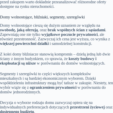
przed zakupem warto dokładnie przeanalizować różnorodne oferty
dostępne na rynku nieruchomości.
Domy wolnostojące, bliźniaki, segmenty, szeregówki
Domy wolnostojące cieszą się dużym uznaniem ze względu na
swobodę, jaką oferują
, oraz
brak wspólnych ścian z sąsiadami
.
Zapewniają one nie tylko
wyjątkowe poczucie prywatności
, ale
również przestronność. Zazwyczaj ich cena jest wyższa, co wynika z
większej powierzchni działki
i samodzielnej konstrukcji.
Z kolei domy bliźniacze stanowią kompromis – dzielą jedną lub dwie
ściany z innym budynkiem, co sprawia, że
koszty budowy i
eksploatacji są niższe
w porównaniu do domów wolnostojących.
Segmenty i szeregówki to części większych kompleksów
mieszkalnych i są bardziej ekonomicznym wyborem. Dzięki
współdzieleniu infrastruktury mogą być tańsze w zakupie. Niestety, ten
wybór wiąże się z
ograniczeniem prywatności
w porównaniu do
domów jednorodzinnych.
Decyzja o wyborze rodzaju domu zazwyczaj opiera się na
indywidualnych preferencjach dotyczących
przestrzeni życiowej
oraz
dostępnego budżetu
.