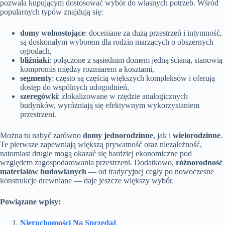
pozwala kupującym dostosować wybór do własnych potrzeb. Wśród
popularnych typów znajdują się:
domy wolnostojące
: doceniane za dużą przestrzeń i intymność,
są doskonałym wyborem dla rodzin marzących o obszernych
ogrodach,
bliźniaki
: połączone z sąsiednim domem jedną ścianą, stanowią
kompromis między rozmiarem a kosztami,
segmenty
: często są częścią większych kompleksów i oferują
dostęp do wspólnych udogodnień,
szeregówki
: zlokalizowane w rzędzie analogicznych
budynków, wyróżniają się efektywnym wykorzystaniem
przestrzeni.
Można tu nabyć zarówno
domy jednorodzinne
, jak i
wielorodzinne
.
Te pierwsze zapewniają większą prywatność oraz niezależność,
natomiast drugie mogą okazać się bardziej ekonomiczne pod
względem zagospodarowania przestrzeni. Dodatkowo,
różnorodność
materiałów budowlanych
— od tradycyjnej cegły po nowoczesne
konstrukcje drewniane — daje jeszcze większy wybór.
Powiązane wpisy:
Nieruchomości Na Sprzedaż