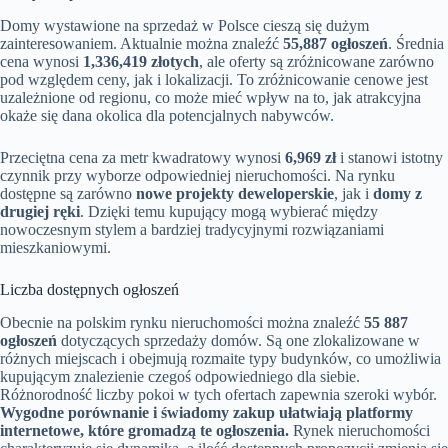
Domy wystawione na sprzedaż w Polsce cieszą się dużym
zainteresowaniem. Aktualnie można znaleźć
55,887 ogłoszeń
. Średnia
cena wynosi
1,336,419 złotych
, ale oferty są zróżnicowane zarówno
pod względem ceny, jak i lokalizacji. To zróżnicowanie cenowe jest
uzależnione od regionu, co może mieć wpływ na to, jak atrakcyjna
okaże się dana okolica dla potencjalnych nabywców.
Przeciętna cena za metr kwadratowy wynosi
6,969 zł
i stanowi istotny
czynnik przy wyborze odpowiedniej nieruchomości. Na rynku
dostępne są zarówno
nowe projekty deweloperskie
, jak i
domy z
drugiej ręki
. Dzięki temu kupujący mogą wybierać między
nowoczesnym stylem a bardziej tradycyjnymi rozwiązaniami
mieszkaniowymi.
Liczba dostępnych ogłoszeń
Obecnie na polskim rynku nieruchomości można znaleźć
55 887
ogłoszeń
dotyczących sprzedaży domów. Są one zlokalizowane w
różnych miejscach i obejmują rozmaite typy budynków, co umożliwia
kupującym znalezienie czegoś odpowiedniego dla siebie.
Różnorodność liczby pokoi w tych ofertach zapewnia szeroki wybór.
Wygodne porównanie i świadomy zakup ułatwiają platformy
internetowe, które gromadzą te ogłoszenia.
Rynek nieruchomości