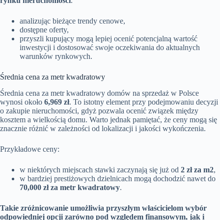
rynku nieruchomości
.
analizując bieżące trendy cenowe,
dostępne oferty,
przyszli kupujący mogą lepiej ocenić potencjalną wartość
inwestycji i dostosować swoje oczekiwania do aktualnych
warunków rynkowych.
Średnia cena za metr kwadratowy
Średnia cena za metr kwadratowy domów na sprzedaż w Polsce
wynosi około
6,969 zł
. To istotny element przy podejmowaniu decyzji
o zakupie nieruchomości, gdyż pozwala ocenić związek między
kosztem a wielkością domu. Warto jednak pamiętać, że ceny mogą się
znacznie różnić w zależności od lokalizacji i jakości wykończenia.
Przykładowe ceny:
w niektórych miejscach stawki zaczynają się już od
2 zł za m2
,
w bardziej prestiżowych dzielnicach mogą dochodzić nawet do
70,000 zł za metr kwadratowy
.
Takie zróżnicowanie umożliwia przyszłym właścicielom wybór
odpowiedniej opcji zarówno pod względem finansowym, jak i