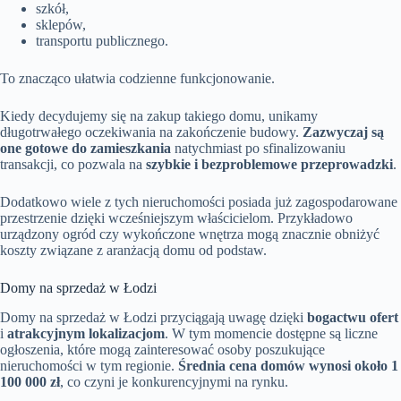
szkół,
sklepów,
transportu publicznego.
To znacząco ułatwia codzienne funkcjonowanie.
Kiedy decydujemy się na zakup takiego domu, unikamy
długotrwałego oczekiwania na zakończenie budowy.
Zazwyczaj są
one gotowe do zamieszkania
natychmiast po sfinalizowaniu
transakcji, co pozwala na
szybkie i bezproblemowe przeprowadzki
.
Dodatkowo wiele z tych nieruchomości posiada już zagospodarowane
przestrzenie dzięki wcześniejszym właścicielom. Przykładowo
urządzony ogród czy wykończone wnętrza mogą znacznie obniżyć
koszty związane z aranżacją domu od podstaw.
Domy na sprzedaż w Łodzi
Domy na sprzedaż w Łodzi przyciągają uwagę dzięki
bogactwu ofert
i
atrakcyjnym lokalizacjom
. W tym momencie dostępne są liczne
ogłoszenia, które mogą zainteresować osoby poszukujące
nieruchomości w tym regionie.
Średnia cena domów wynosi około 1
100 000 zł
, co czyni je konkurencyjnymi na rynku.