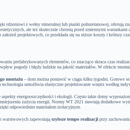
 rdzeniowi z wełny mineralnej lub pianki poliuretanowej, oferują zn
estetycznych, ale też skutecznie chronią przed zmiennymi warunkami
założeń projektowych, co przekłada się na niższe koszty i krótszy cza
waniu prefabrykowanych elementów, co znacząco skraca czas realiza
ływ pogody i błędy ludzkie na jakość materiałów. W efekcie montaż s
ego montażu
– dom można postawić w ciągu kilku tygodni. Gotowe seg
a technologia umożliwia elastyczne projektowanie wnętrz według indy
spekty energooszczędności i ekologii. Często takie domy wyposażone
niejszeniu zużycia energii. Normy WT 2021 stawiają dodatkowe wymag
 dzięki odpowiednim materiałom izolacyjnym.
ach warstwowych zapewniają
szybsze tempo realizacji
przy zachowaniu