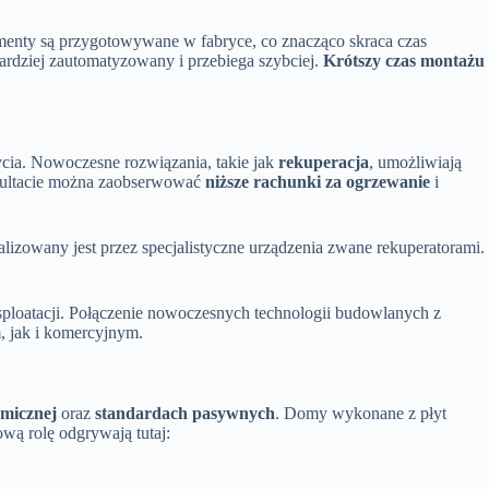
enty są przygotowywane w fabryce, co znacząco skraca czas
bardziej zautomatyzowany i przebiega szybciej.
Krótszy czas montażu
ia. Nowoczesne rozwiązania, takie jak
rekuperacja
, umożliwiają
ezultacie można zaobserwować
niższe rachunki za ogrzewanie
i
ealizowany jest przez specjalistyczne urządzenia zwane rekuperatorami.
sploatacji. Połączenie nowoczesnych technologii budowlanych z
, jak i komercyjnym.
ermicznej
oraz
standardach pasywnych
. Domy wykonane z płyt
ową rolę odgrywają tutaj: