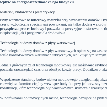
wpływ na energooszczędność całego budynku.
Materiały budowlane i prefabrykacja
Płyty warstwowe to
kluczowy materiał
przy wznoszeniu domów. Dzięki
często wzbogacane specjalnymi powłokami, nie tylko dodają walorów 
przyspiesza proces budowy
i pozwala na precyzyjne dostosowanie do 
eksploatacji, jak i przyjazne dla środowiska.
Technologia budowy domów z płyty warstwowej
Technologia budowy domów z płyt warstwowych opiera się na zastoso
ściśle kontrolowanych warunkach fabrycznych, redukując tym samym wp
Jedną z głównych zalet technologii modułowej jest
możliwość szybki
pozwala zaoszczędzić czas oraz obniżyć koszty pracy. Dodatkowo tak
Współczesne standardy budownictwa modułowego uwzględniają także a
co zwiększa komfort cieplny wewnątrz budynku przy jednoczesnym zm
konstrukcji, które technologia płyt warstwowych skutecznie realizuje
W porównaniu do tradycyjnych metod, technologie bazujące na płyt