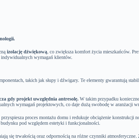
nologii.
czną
izolację dźwiękową
, co zwiększa komfort życia mieszkańców. Pr
o indywidualnych wymagań klientów.
entach, takich jak słupy i dźwigary. Te elementy gwarantują stabil
za gdy projekt uwzględnia antresolę.
W takim przypadku konieczne 
idualnych wymagań projektowych, co daje dużą swobodę w aranżacji wn
 przyspiesza proces montażu domu i redukuje obciążenie konstrukcji n
y budynku pod względem estetyki i funkcjonalności.
ą się trwałością oraz odpornością na różne czynniki atmosferyczne.