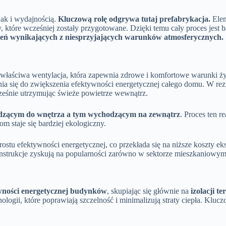
ak i wydajnością.
Kluczową rolę odgrywa tutaj prefabrykacja.
Elem
, które wcześniej zostały przygotowane. Dzięki temu cały proces jest 
źnień wynikających z niesprzyjających warunków atmosferycznych.
aściwa wentylacja, która zapewnia zdrowe i komfortowe warunki życ
nia się do zwiększenia efektywności energetycznej całego domu. W r
ocześnie utrzymując świeże powietrze wewnątrz.
odzącym do wnętrza a tym wychodzącym na zewnątrz
. Proces ten r
m staje się bardziej ekologiczny.
tu efektywności energetycznej, co przekłada się na niższe koszty ek
strukcje zyskują na popularności zarówno w sektorze mieszkaniowym
wności energetycznej budynków
, skupiając się głównie na
izolacji t
logii, które poprawiają szczelność i minimalizują straty ciepła. Klucz