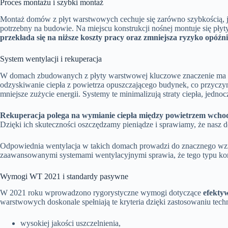
Proces montażu i szybki montaż
Montaż domów z płyt warstwowych cechuje się zarówno szybkością, j
potrzebny na budowie. Na miejscu konstrukcji nośnej montuje się płyty
przekłada się na niższe koszty pracy oraz zmniejsza ryzyko opó
System wentylacji i rekuperacja
W domach zbudowanych z płyty warstwowej kluczowe znaczenie ma wł
odzyskiwanie ciepła z powietrza opuszczającego budynek, co przyczy
mniejsze zużycie energii. Systemy te minimalizują straty ciepła, jedn
Rekuperacja polega na wymianie ciepła między powietrzem wch
Dzięki ich skuteczności oszczędzamy pieniądze i sprawiamy, że nasz do
Odpowiednia wentylacja w takich domach prowadzi do znacznego wzros
zaawansowanymi systemami wentylacyjnymi sprawia, że tego typu kon
Wymogi WT 2021 i standardy pasywne
W 2021 roku wprowadzono rygorystyczne wymogi dotyczące
efekty
warstwowych doskonale spełniają te kryteria dzięki zastosowaniu techno
wysokiej jakości uszczelnienia,