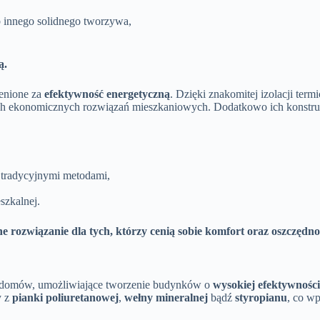
 innego solidnego tworzywa,
ą.
enione za
efektywność energetyczną
. Dzięki znakomitej izolacji ter
ch ekonomicznych rozwiązań mieszkaniowych. Dodatkowo ich konstrukc
ż tradycyjnymi metodami,
szkalnej.
rozwiązanie dla tych, którzy cenią sobie komfort oraz oszczędno
 domów, umożliwiające tworzenie budynków o
wysokiej efektywności
y z
pianki poliuretanowej
,
wełny mineralnej
bądź
styropianu
, co wp