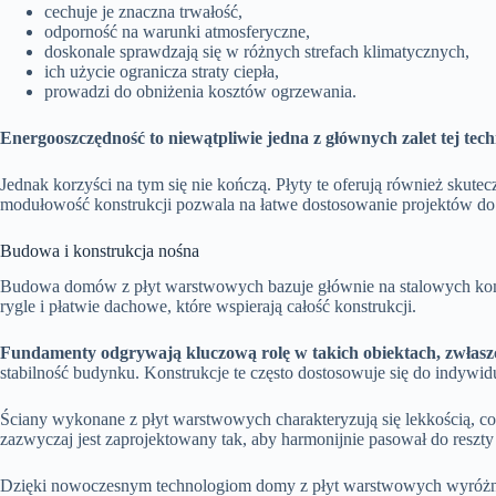
cechuje je znaczna trwałość,
odporność na warunki atmosferyczne,
doskonale sprawdzają się w różnych strefach klimatycznych,
ich użycie ogranicza straty ciepła,
prowadzi do obniżenia kosztów ogrzewania.
Energooszczędność to niewątpliwie jedna z głównych zalet tej tech
Jednak korzyści na tym się nie kończą. Płyty te oferują również skute
modułowość konstrukcji pozwala na łatwe dostosowanie projektów d
Budowa i konstrukcja nośna
Budowa domów z płyt warstwowych bazuje głównie na stalowych kompon
rygle i płatwie dachowe, które wspierają całość konstrukcji.
Fundamenty odgrywają kluczową rolę w takich obiektach, zwłaszc
stabilność budynku. Konstrukcje te często dostosowuje się do indyw
Ściany wykonane z płyt warstwowych charakteryzują się lekkością, co
zazwyczaj jest zaprojektowany tak, aby harmonijnie pasował do reszt
Dzięki nowoczesnym technologiom domy z płyt warstwowych wyróżniaj