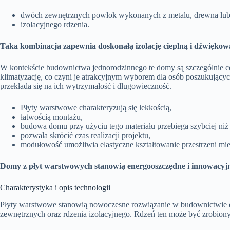
dwóch zewnętrznych powłok wykonanych z metalu, drewna lub
izolacyjnego rdzenia.
Taka kombinacja zapewnia doskonałą izolację cieplną i dźwiękow
W kontekście budownictwa jednorodzinnego te domy są szczególnie c
klimatyzację, co czyni je atrakcyjnym wyborem dla osób poszukujący
przekłada się na ich wytrzymałość i długowieczność.
Płyty warstwowe charakteryzują się lekkością,
łatwością montażu,
budowa domu przy użyciu tego materiału przebiega szybciej ni
pozwala skrócić czas realizacji projektu,
modułowość umożliwia elastyczne kształtowanie przestrzeni mie
Domy z płyt warstwowych stanowią energooszczędne i innowacyjne 
Charakterystyka i opis technologii
Płyty warstwowe stanowią nowoczesne rozwiązanie w budownictwie
zewnętrznych oraz rdzenia izolacyjnego. Rdzeń ten może być zrobion