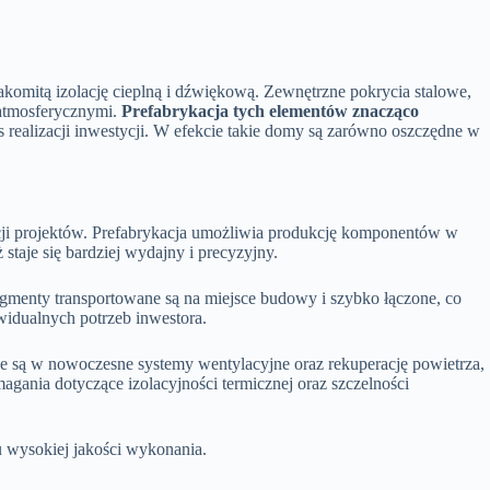
akomitą izolację cieplną i dźwiękową. Zewnętrzne pokrycia stalowe,
 atmosferycznymi.
Prefabrykacja tych elementów znacząco
s realizacji inwestycji. W efekcie takie domy są zarówno oszczędne w
cji projektów. Prefabrykacja umożliwia produkcję komponentów w
taje się bardziej wydajny i precyzyjny.
menty transportowane są na miejsce budowy i szybko łączone, co
widualnych potrzeb inwestora.
 są w nowoczesne systemy wentylacyjne oraz rekuperację powietrza,
ania dotyczące izolacyjności termicznej oraz szczelności
 wysokiej jakości wykonania.