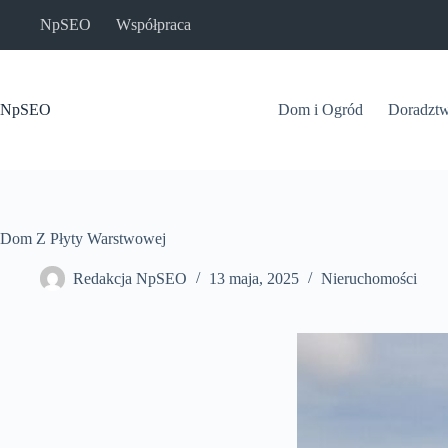
Przejdź
NpSEO
Współpraca
do
treści
NpSEO
Dom i Ogród
Doradzt
Dom Z Płyty Warstwowej
Redakcja NpSEO
13 maja, 2025
Nieruchomości