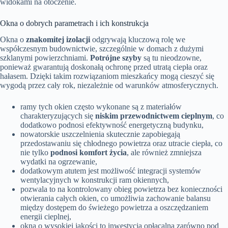
widokami na otoczenie.
Okna o dobrych parametrach i ich konstrukcja
Okna o
znakomitej izolacji
odgrywają kluczową rolę we
współczesnym budownictwie, szczególnie w domach z dużymi
szklanymi powierzchniami.
Potrójne szyby
są tu nieodzowne,
ponieważ gwarantują doskonałą ochronę przed utratą ciepła oraz
hałasem. Dzięki takim rozwiązaniom mieszkańcy mogą cieszyć się
wygodą przez cały rok, niezależnie od warunków atmosferycznych.
ramy tych okien często wykonane są z materiałów
charakteryzujących się
niskim przewodnictwem cieplnym
, co
dodatkowo podnosi efektywność energetyczną budynku,
nowatorskie uszczelnienia skutecznie zapobiegają
przedostawaniu się chłodnego powietrza oraz utracie ciepła, co
nie tylko
podnosi komfort życia
, ale również zmniejsza
wydatki na ogrzewanie,
dodatkowym atutem jest możliwość integracji systemów
wentylacyjnych w konstrukcji ram okiennych,
pozwala to na kontrolowany obieg powietrza bez konieczności
otwierania całych okien, co umożliwia zachowanie balansu
między dostępem do świeżego powietrza a oszczędzaniem
energii cieplnej,
okna o wysokiej jakości to inwestycja opłacalna zarówno pod