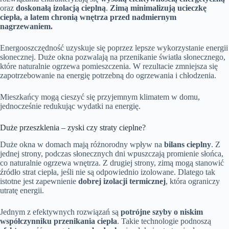
oraz
doskonałą izolacją cieplną
.
Zimą minimalizują ucieczkę
ciepła, a latem chronią wnętrza przed nadmiernym
nagrzewaniem.
Energooszczędność uzyskuje się poprzez lepsze wykorzystanie energii
słonecznej. Duże okna pozwalają na przenikanie światła słonecznego,
które naturalnie ogrzewa pomieszczenia. W rezultacie zmniejsza się
zapotrzebowanie na energię potrzebną do ogrzewania i chłodzenia.
Mieszkańcy mogą cieszyć się przyjemnym klimatem w domu,
jednocześnie redukując wydatki na energię.
Duże przeszklenia – zyski czy straty cieplne?
Duże okna w domach mają różnorodny wpływ na
bilans cieplny
. Z
jednej strony, podczas słonecznych dni wpuszczają promienie słońca,
co naturalnie ogrzewa wnętrza. Z drugiej strony, zimą mogą stanowić
źródło strat ciepła, jeśli nie są odpowiednio izolowane. Dlatego tak
istotne jest zapewnienie
dobrej izolacji termicznej
, która ograniczy
utratę energii.
Jednym z efektywnych rozwiązań są
potrójne szyby o niskim
współczynniku przenikania ciepła
. Takie technologie podnoszą