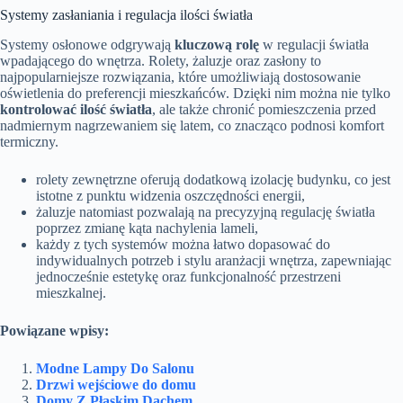
Systemy zasłaniania i regulacja ilości światła
Systemy osłonowe odgrywają
kluczową rolę
w regulacji światła
wpadającego do wnętrza. Rolety, żaluzje oraz zasłony to
najpopularniejsze rozwiązania, które umożliwiają dostosowanie
oświetlenia do preferencji mieszkańców. Dzięki nim można nie tylko
kontrolować ilość światła
, ale także chronić pomieszczenia przed
nadmiernym nagrzewaniem się latem, co znacząco podnosi komfort
termiczny.
rolety zewnętrzne oferują dodatkową izolację budynku, co jest
istotne z punktu widzenia oszczędności energii,
żaluzje natomiast pozwalają na precyzyjną regulację światła
poprzez zmianę kąta nachylenia lameli,
każdy z tych systemów można łatwo dopasować do
indywidualnych potrzeb i stylu aranżacji wnętrza, zapewniając
jednocześnie estetykę oraz funkcjonalność przestrzeni
mieszkalnej.
Powiązane wpisy:
Modne Lampy Do Salonu
Drzwi wejściowe do domu
Domy Z Płaskim Dachem