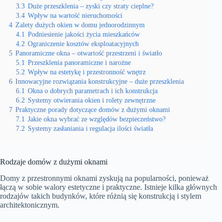
3.3
Duże przeszklenia – zyski czy straty cieplne?
3.4
Wpływ na wartość nieruchomości
4
Zalety dużych okien w domu jednorodzinnym
4.1
Podniesienie jakości życia mieszkańców
4.2
Ograniczenie kosztów eksploatacyjnych
5
Panoramiczne okna – otwartość przestrzeni i światło
5.1
Przeszklenia panoramiczne i narożne
5.2
Wpływ na estetykę i przestronność wnętrz
6
Innowacyjne rozwiązania konstrukcyjne – duże przeszklenia
6.1
Okna o dobrych parametrach i ich konstrukcja
6.2
Systemy otwierania okien i rolety zewnętrzne
7
Praktyczne porady dotyczące domów z dużymi oknami
7.1
Jakie okna wybrać ze względów bezpieczeństwo?
7.2
Systemy zasłaniania i regulacja ilości światła
Rodzaje domów z dużymi oknami
Domy z przestronnymi oknami zyskują na popularności, ponieważ
łączą w sobie walory estetyczne i praktyczne. Istnieje kilka głównych
rodzajów takich budynków, które różnią się konstrukcją i stylem
architektonicznym.