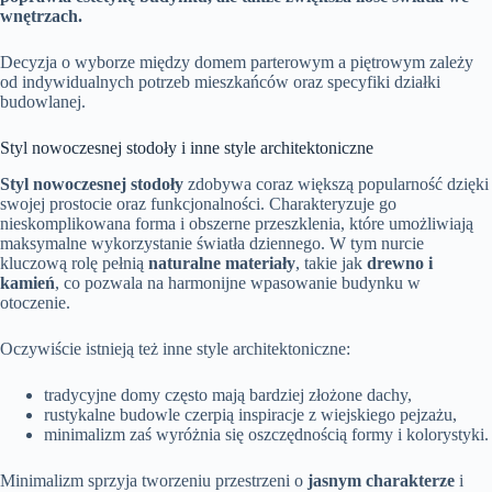
wnętrzach.
Decyzja o wyborze między domem parterowym a piętrowym zależy
od indywidualnych potrzeb mieszkańców oraz specyfiki działki
budowlanej.
Styl nowoczesnej stodoły i inne style architektoniczne
Styl nowoczesnej stodoły
zdobywa coraz większą popularność dzięki
swojej prostocie oraz funkcjonalności. Charakteryzuje go
nieskomplikowana forma i obszerne przeszklenia, które umożliwiają
maksymalne wykorzystanie światła dziennego. W tym nurcie
kluczową rolę pełnią
naturalne materiały
, takie jak
drewno i
kamień
, co pozwala na harmonijne wpasowanie budynku w
otoczenie.
Oczywiście istnieją też inne style architektoniczne:
tradycyjne domy często mają bardziej złożone dachy,
rustykalne budowle czerpią inspiracje z wiejskiego pejzażu,
minimalizm zaś wyróżnia się oszczędnością formy i kolorystyki.
Minimalizm sprzyja tworzeniu przestrzeni o
jasnym charakterze
i