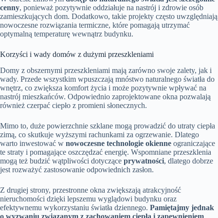
cenny
, ponieważ pozytywnie oddziałuje na nastrój i zdrowie osób
zamieszkujących dom. Dodatkowo, takie projekty często uwzględniają
nowoczesne rozwiązania termiczne, które pomagają utrzymać
optymalną temperaturę wewnątrz budynku.
Korzyści i wady domów z dużymi przeszkleniami
Domy z obszernymi przeszkleniami mają zarówno swoje zalety, jak i
wady. Przede wszystkim wpuszczają mnóstwo naturalnego światła do
wnętrz, co zwiększa komfort życia i może pozytywnie wpływać na
nastrój mieszkańców. Odpowiednio zaprojektowane okna pozwalają
również czerpać ciepło z promieni słonecznych.
Mimo to, duże powierzchnie szklane mogą prowadzić do utraty ciepła
zimą, co skutkuje wyższymi rachunkami za ogrzewanie. Dlatego
warto inwestować w
nowoczesne technologie okienne
ograniczające
te straty i pomagające oszczędzać energię. Wspomniane przeszklenia
mogą też budzić wątpliwości dotyczące
prywatności
, dlatego dobrze
jest rozważyć zastosowanie odpowiednich zasłon.
Z drugiej strony, przestronne okna zwiększają atrakcyjność
nieruchomości dzięki lepszemu wyglądowi budynku oraz
efektywnemu wykorzystaniu światła dziennego.
Pamiętajmy jednak
o wyzwaniu związanym z zachowaniem ciepła i zapewnieniem