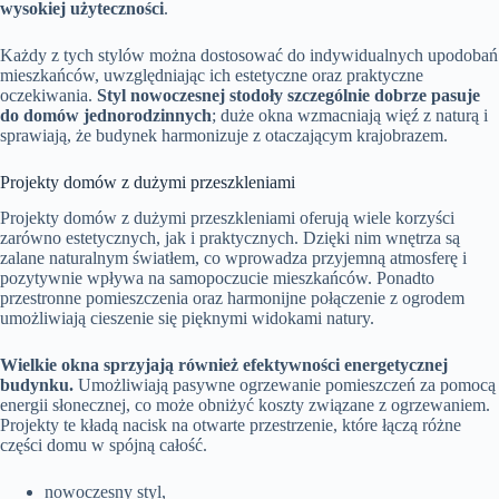
wysokiej użyteczności
.
Każdy z tych stylów można dostosować do indywidualnych upodobań
mieszkańców, uwzględniając ich estetyczne oraz praktyczne
oczekiwania.
Styl nowoczesnej stodoły szczególnie dobrze pasuje
do domów jednorodzinnych
; duże okna wzmacniają więź z naturą i
sprawiają, że budynek harmonizuje z otaczającym krajobrazem.
Projekty domów z dużymi przeszkleniami
Projekty domów z dużymi przeszkleniami oferują wiele korzyści
zarówno estetycznych, jak i praktycznych. Dzięki nim wnętrza są
zalane naturalnym światłem, co wprowadza przyjemną atmosferę i
pozytywnie wpływa na samopoczucie mieszkańców. Ponadto
przestronne pomieszczenia oraz harmonijne połączenie z ogrodem
umożliwiają cieszenie się pięknymi widokami natury.
Wielkie okna sprzyjają również efektywności energetycznej
budynku.
Umożliwiają pasywne ogrzewanie pomieszczeń za pomocą
energii słonecznej, co może obniżyć koszty związane z ogrzewaniem.
Projekty te kładą nacisk na otwarte przestrzenie, które łączą różne
części domu w spójną całość.
nowoczesny styl,