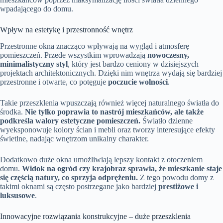
wpadającego do domu.
Wpływ na estetykę i przestronność wnętrz
Przestronne okna znacząco wpływają na wygląd i atmosferę
pomieszczeń. Przede wszystkim wprowadzają
nowoczesny,
minimalistyczny styl
, który jest bardzo ceniony w dzisiejszych
projektach architektonicznych. Dzięki nim wnętrza wydają się bardziej
przestronne i otwarte, co potęguje
poczucie wolności
.
Takie przeszklenia wpuszczają również więcej naturalnego światła do
środka.
Nie tylko poprawia to nastrój mieszkańców, ale także
podkreśla walory estetyczne pomieszczeń.
Światło dzienne
wyeksponowuje kolory ścian i mebli oraz tworzy interesujące efekty
świetlne, nadając wnętrzom unikalny charakter.
Dodatkowo duże okna umożliwiają lepszy kontakt z otoczeniem
domu.
Widok na ogród czy krajobraz sprawia, że mieszkanie staje
się częścią natury, co sprzyja odprężeniu.
Z tego powodu domy z
takimi oknami są często postrzegane jako bardziej
prestiżowe i
luksusowe
.
Innowacyjne rozwiązania konstrukcyjne – duże przeszklenia