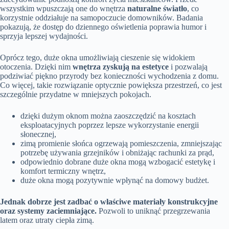
wszystkim wpuszczają one do wnętrza
naturalne światło
, co
korzystnie oddziałuje na samopoczucie domowników. Badania
pokazują, że dostęp do dziennego oświetlenia poprawia humor i
sprzyja lepszej wydajności.
Oprócz tego, duże okna umożliwiają cieszenie się widokiem
otoczenia. Dzięki nim
wnętrza zyskują na estetyce
i pozwalają
podziwiać piękno przyrody bez konieczności wychodzenia z domu.
Co więcej, takie rozwiązanie optycznie powiększa przestrzeń, co jest
szczególnie przydatne w mniejszych pokojach.
dzięki dużym oknom można zaoszczędzić na kosztach
eksploatacyjnych poprzez lepsze wykorzystanie energii
słonecznej,
zimą promienie słońca ogrzewają pomieszczenia, zmniejszając
potrzebę używania grzejników i obniżając rachunki za prąd,
odpowiednio dobrane duże okna mogą wzbogacić estetykę i
komfort termiczny wnętrz,
duże okna mogą pozytywnie wpłynąć na domowy budżet.
Jednak dobrze jest zadbać o właściwe materiały konstrukcyjne
oraz systemy zaciemniające.
Pozwoli to uniknąć przegrzewania
latem oraz utraty ciepła zimą.