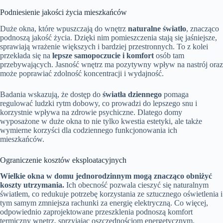
Podniesienie jakości życia mieszkańców
Duże okna, które wpuszczają do wnętrz
naturalne światło
, znacząco
podnoszą jakość życia. Dzięki nim pomieszczenia stają się jaśniejsze,
sprawiają wrażenie większych i bardziej przestronnych. To z kolei
przekłada się na
lepsze samopoczucie i komfort
osób tam
przebywających. Jasność wnętrz ma pozytywny wpływ na nastrój oraz
może poprawiać zdolność koncentracji i wydajność.
Badania wskazują, że dostęp do
światła dziennego
pomaga
regulować ludzki rytm dobowy, co prowadzi do lepszego snu i
korzystnie wpływa na zdrowie psychiczne. Dlatego domy
wyposażone w duże okna to nie tylko kwestia estetyki, ale także
wymierne korzyści dla codziennego funkcjonowania ich
mieszkańców.
Ograniczenie kosztów eksploatacyjnych
Wielkie okna w domu jednorodzinnym mogą znacząco obniżyć
koszty utrzymania.
Ich obecność pozwala cieszyć się naturalnym
światłem, co redukuje potrzebę korzystania ze sztucznego oświetlenia i
tym samym zmniejsza rachunki za energię elektryczną. Co więcej,
odpowiednio zaprojektowane przeszklenia podnoszą komfort
termiczny wnętrz, sprzyjając oszczędnościom energetycznym.