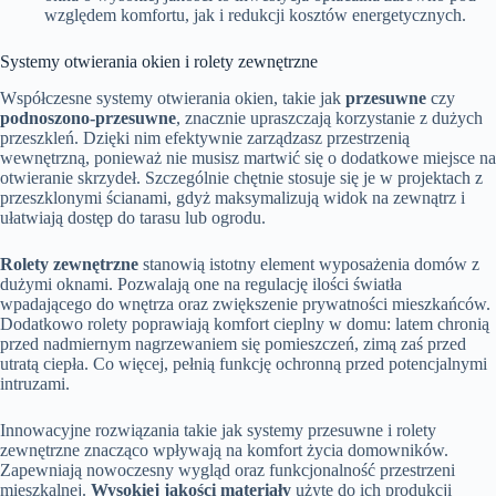
względem komfortu, jak i redukcji kosztów energetycznych.
Systemy otwierania okien i rolety zewnętrzne
Współczesne systemy otwierania okien, takie jak
przesuwne
czy
podnoszono-przesuwne
, znacznie upraszczają korzystanie z dużych
przeszkleń. Dzięki nim efektywnie zarządzasz przestrzenią
wewnętrzną, ponieważ nie musisz martwić się o dodatkowe miejsce na
otwieranie skrzydeł. Szczególnie chętnie stosuje się je w projektach z
przeszklonymi ścianami, gdyż maksymalizują widok na zewnątrz i
ułatwiają dostęp do tarasu lub ogrodu.
Rolety zewnętrzne
stanowią istotny element wyposażenia domów z
dużymi oknami. Pozwalają one na regulację ilości światła
wpadającego do wnętrza oraz zwiększenie prywatności mieszkańców.
Dodatkowo rolety poprawiają komfort cieplny w domu: latem chronią
przed nadmiernym nagrzewaniem się pomieszczeń, zimą zaś przed
utratą ciepła. Co więcej, pełnią funkcję ochronną przed potencjalnymi
intruzami.
Innowacyjne rozwiązania takie jak systemy przesuwne i rolety
zewnętrzne znacząco wpływają na komfort życia domowników.
Zapewniają nowoczesny wygląd oraz funkcjonalność przestrzeni
mieszkalnej.
Wysokiej jakości materiały
użyte do ich produkcji