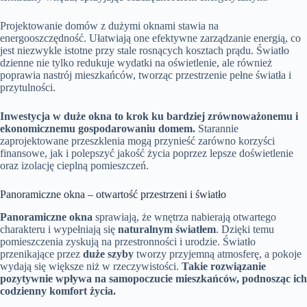
Projektowanie domów z dużymi oknami stawia na
energooszczędność. Ułatwiają one efektywne zarządzanie energią, co
jest niezwykle istotne przy stale rosnących kosztach prądu. Światło
dzienne nie tylko redukuje wydatki na oświetlenie, ale również
poprawia nastrój mieszkańców, tworząc przestrzenie pełne światła i
przytulności.
Inwestycja w duże okna to krok ku bardziej zrównoważonemu i
ekonomicznemu gospodarowaniu domem.
Starannie
zaprojektowane przeszklenia mogą przynieść zarówno korzyści
finansowe, jak i polepszyć jakość życia poprzez lepsze doświetlenie
oraz izolację cieplną pomieszczeń.
Panoramiczne okna – otwartość przestrzeni i światło
Panoramiczne okna
sprawiają, że wnętrza nabierają otwartego
charakteru i wypełniają się
naturalnym światłem
. Dzięki temu
pomieszczenia zyskują na przestronności i urodzie. Światło
przenikające przez
duże szyby
tworzy przyjemną atmosferę, a pokoje
wydają się większe niż w rzeczywistości.
Takie rozwiązanie
pozytywnie wpływa na samopoczucie mieszkańców, podnosząc ich
codzienny komfort życia.