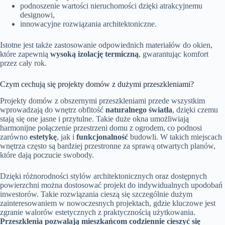
podnoszenie wartości nieruchomości dzięki atrakcyjnemu
designowi,
innowacyjne rozwiązania architektoniczne.
Istotne jest także zastosowanie odpowiednich materiałów do okien,
które zapewnią
wysoką izolację termiczną
, gwarantując komfort
przez cały rok.
Czym cechują się projekty domów z dużymi przeszkleniami?
Projekty domów z obszernymi przeszkleniami przede wszystkim
wprowadzają do wnętrz obfitość
naturalnego światła
, dzięki czemu
stają się one jasne i przytulne. Takie duże okna umożliwiają
harmonijne połączenie przestrzeni domu z ogrodem, co podnosi
zarówno
estetykę
, jak i
funkcjonalność
budowli. W takich miejscach
wnętrza często są bardziej przestronne za sprawą otwartych planów,
które dają poczucie swobody.
Dzięki różnorodności stylów architektonicznych oraz dostępnych
powierzchni można dostosować projekt do indywidualnych upodobań
inwestorów. Takie rozwiązania cieszą się szczególnie dużym
zainteresowaniem w nowoczesnych projektach, gdzie kluczowe jest
zgranie walorów estetycznych z praktycznością użytkowania.
Przeszklenia pozwalają mieszkańcom codziennie cieszyć się