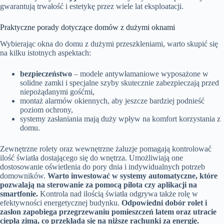
gwarantują trwałość i estetykę przez wiele lat eksploatacji.
Praktyczne porady dotyczące domów z dużymi oknami
Wybierając okna do domu z dużymi przeszkleniami, warto skupić się
na kilku istotnych aspektach:
bezpieczeństwo
– modele antywłamaniowe wyposażone w
solidne zamki i specjalne szyby skutecznie zabezpieczają przed
niepożądanymi gośćmi,
montaż alarmów okiennych, aby jeszcze bardziej podnieść
poziom ochrony,
systemy zasłaniania mają duży wpływ na komfort korzystania z
domu.
Zewnętrzne rolety oraz wewnętrzne żaluzje pomagają kontrolować
ilość światła dostającego się do wnętrza. Umożliwiają one
dostosowanie oświetlenia do pory dnia i indywidualnych potrzeb
domowników.
Warto inwestować w systemy automatyczne, które
pozwalają na sterowanie za pomocą pilota czy aplikacji na
smartfonie.
Kontrola nad ilością światła odgrywa także rolę w
efektywności energetycznej budynku.
Odpowiedni dobór rolet i
zasłon zapobiega przegrzewaniu pomieszczeń latem oraz utracie
ciepła zimą, co przekłada się na niższe rachunki za energię.