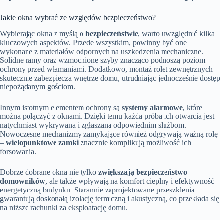
Jakie okna wybrać ze względów bezpieczeństwo?
Wybierając okna z myślą o
bezpieczeństwie
, warto uwzględnić kilka
kluczowych aspektów. Przede wszystkim, powinny być one
wykonane z materiałów odpornych na uszkodzenia mechaniczne.
Solidne ramy oraz wzmocnione szyby znacząco podnoszą poziom
ochrony przed włamaniami. Dodatkowo, montaż rolet zewnętrznych
skutecznie zabezpiecza wnętrze domu, utrudniając jednocześnie dostęp
niepożądanym gościom.
Innym istotnym elementem ochrony są
systemy alarmowe
, które
można połączyć z oknami. Dzięki temu każda próba ich otwarcia jest
natychmiast wykrywana i zgłaszana odpowiednim służbom.
Nowoczesne mechanizmy zamykające również odgrywają ważną rolę
–
wielopunktowe zamki
znacznie komplikują możliwość ich
forsowania.
Dobrze dobrane okna nie tylko
zwiększają bezpieczeństwo
domowników
, ale także wpływają na komfort cieplny i efektywność
energetyczną budynku. Starannie zaprojektowane przeszklenia
gwarantują doskonałą izolację termiczną i akustyczną, co przekłada się
na niższe rachunki za eksploatację domu.