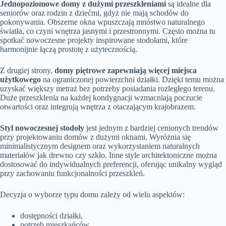
Jednopoziomowe domy z dużymi przeszkleniami
są idealne dla
seniorów oraz rodzin z dziećmi, gdyż nie mają schodów do
pokonywania. Obszerne okna wpuszczają mnóstwo naturalnego
światła, co czyni wnętrza jasnymi i przestronnymi. Często można tu
spotkać nowoczesne projekty inspirowane stodołami, które
harmonijnie łączą prostotę z użytecznością.
Z drugiej strony,
domy piętrowe zapewniają więcej miejsca
użytkowego
na ograniczonej powierzchni działki. Dzięki temu można
uzyskać większy metraż bez potrzeby posiadania rozległego terenu.
Duże przeszklenia na każdej kondygnacji wzmacniają poczucie
otwartości oraz integrują wnętrza z otaczającym krajobrazem.
Styl nowoczesnej stodoły
jest jednym z bardziej cenionych trendów
przy projektowaniu domów z dużymi oknami. Wyróżnia się
minimalistycznym designem oraz wykorzystaniem naturalnych
materiałów jak drewno czy szkło. Inne style architektoniczne można
dostosować do indywidualnych preferencji, oferując unikalny wygląd
przy zachowaniu funkcjonalności przeszkleń.
Decyzja o wyborze typu domu zależy od wielu aspektów:
dostępności działki,
potrzeb mieszkańców,