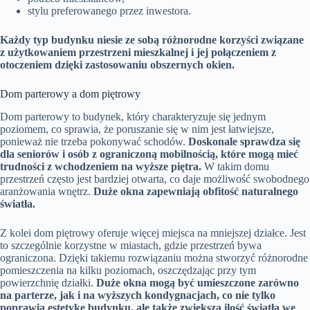
stylu preferowanego przez inwestora.
Każdy typ budynku niesie ze sobą różnorodne korzyści związane
z użytkowaniem przestrzeni mieszkalnej i jej połączeniem z
otoczeniem dzięki zastosowaniu obszernych okien.
Dom parterowy a dom piętrowy
Dom parterowy to budynek, który charakteryzuje się jednym
poziomem, co sprawia, że poruszanie się w nim jest łatwiejsze,
ponieważ nie trzeba pokonywać schodów.
Doskonale sprawdza się
dla seniorów i osób z ograniczoną mobilnością, które mogą mieć
trudności z wchodzeniem na wyższe piętra.
W takim domu
przestrzeń często jest bardziej otwarta, co daje możliwość swobodnego
aranżowania wnętrz.
Duże okna zapewniają obfitość naturalnego
światła.
Z kolei dom piętrowy oferuje więcej miejsca na mniejszej działce. Jest
to szczególnie korzystne w miastach, gdzie przestrzeń bywa
ograniczona. Dzięki takiemu rozwiązaniu można stworzyć różnorodne
pomieszczenia na kilku poziomach, oszczędzając przy tym
powierzchnię działki.
Duże okna mogą być umieszczone zarówno
na parterze, jak i na wyższych kondygnacjach, co nie tylko
poprawia estetykę budynku, ale także zwiększa ilość światła we