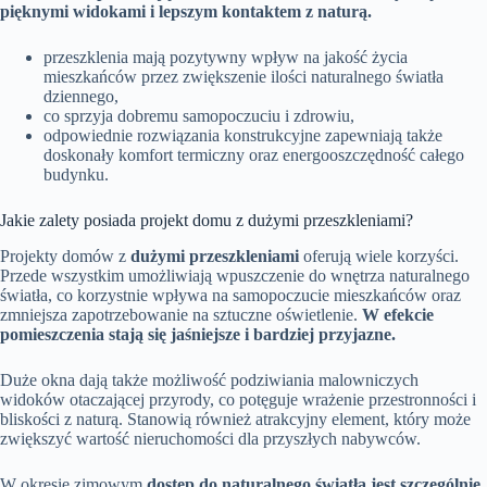
pięknymi widokami i lepszym kontaktem z naturą.
przeszklenia mają pozytywny wpływ na jakość życia
mieszkańców przez zwiększenie ilości naturalnego światła
dziennego,
co sprzyja dobremu samopoczuciu i zdrowiu,
odpowiednie rozwiązania konstrukcyjne zapewniają także
doskonały komfort termiczny oraz energooszczędność całego
budynku.
Jakie zalety posiada projekt domu z dużymi przeszkleniami?
Projekty domów z
dużymi przeszkleniami
oferują wiele korzyści.
Przede wszystkim umożliwiają wpuszczenie do wnętrza naturalnego
światła, co korzystnie wpływa na samopoczucie mieszkańców oraz
zmniejsza zapotrzebowanie na sztuczne oświetlenie.
W efekcie
pomieszczenia stają się jaśniejsze i bardziej przyjazne.
Duże okna dają także możliwość podziwiania malowniczych
widoków otaczającej przyrody, co potęguje wrażenie przestronności i
bliskości z naturą. Stanowią również atrakcyjny element, który może
zwiększyć wartość nieruchomości dla przyszłych nabywców.
W okresie zimowym
dostęp do naturalnego światła jest szczególnie