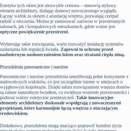
Estetyka tych okien jest niezwykle ceniona – stanowią stylowy
element architektury, dodając domowi nowoczesnego wyglądu.
Łącząc widok za oknem z aranżacją wnętrza, pozwalają czerpać
radość z otoczenia. Można je zastosować zarówno w przestronnych
salonach, jak i kompaktowych mieszkaniach, gdzie ważne jest
optyczne powiększenie przestrzeni
.
Wybierając takie rozwiązania, warto rozważyć instalację systemów
zasłaniania lub regulacji światła.
Zapewni to ochronę przed
nadmiernym nasłonecznieniem latem oraz stratami ciepła zimą.
Przeszklenia panoramiczne i narożne
Panoramiczne i narożne przeszklenia umożliwiają pełne korzystanie z
malowniczych widoków, co jest szczególnie istotne w miejscach o
wyjątkowym krajobrazie. Dzięki takim rozwiązaniom wnętrza domów
są zalane naturalnym światłem, co zwiększa wrażenie przestronności i
podnosi walory estetyczne pomieszczeń.
Takie innowacyjne
elementy architektury doskonale współgrają z nowoczesnymi
projektami, które harmonijnie łączą wnętrza z otaczającym
środowiskiem.
Dodatkowo, przeszklenia mogą znacząco poprawić komfort życia
mieszkańców poprzez maksymalizację ilości światła dziennego