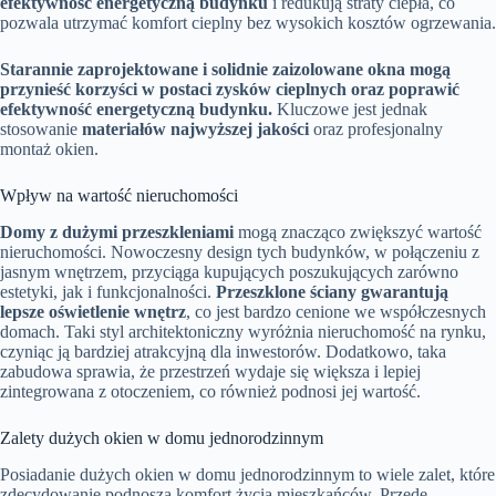
efektywność energetyczną budynku
i redukują straty ciepła, co
pozwala utrzymać komfort cieplny bez wysokich kosztów ogrzewania.
Starannie zaprojektowane i solidnie zaizolowane okna mogą
przynieść korzyści w postaci zysków cieplnych oraz poprawić
efektywność energetyczną budynku.
Kluczowe jest jednak
stosowanie
materiałów najwyższej jakości
oraz profesjonalny
montaż okien.
Wpływ na wartość nieruchomości
Domy z dużymi przeszkleniami
mogą znacząco zwiększyć wartość
nieruchomości. Nowoczesny design tych budynków, w połączeniu z
jasnym wnętrzem, przyciąga kupujących poszukujących zarówno
estetyki, jak i funkcjonalności.
Przeszklone ściany gwarantują
lepsze oświetlenie wnętrz
, co jest bardzo cenione we współczesnych
domach. Taki styl architektoniczny wyróżnia nieruchomość na rynku,
czyniąc ją bardziej atrakcyjną dla inwestorów. Dodatkowo, taka
zabudowa sprawia, że przestrzeń wydaje się większa i lepiej
zintegrowana z otoczeniem, co również podnosi jej wartość.
Zalety dużych okien w domu jednorodzinnym
Posiadanie dużych okien w domu jednorodzinnym to wiele zalet, które
zdecydowanie podnoszą komfort życia mieszkańców. Przede