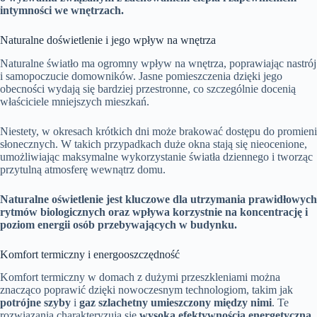
intymności we wnętrzach.
Naturalne doświetlenie i jego wpływ na wnętrza
Naturalne światło ma ogromny wpływ na wnętrza, poprawiając nastrój
i samopoczucie domowników. Jasne pomieszczenia dzięki jego
obecności wydają się bardziej przestronne, co szczególnie docenią
właściciele mniejszych mieszkań.
Niestety, w okresach krótkich dni może brakować dostępu do promieni
słonecznych. W takich przypadkach duże okna stają się nieocenione,
umożliwiając maksymalne wykorzystanie światła dziennego i tworząc
przytulną atmosferę wewnątrz domu.
Naturalne oświetlenie jest kluczowe dla utrzymania prawidłowych
rytmów biologicznych oraz wpływa korzystnie na koncentrację i
poziom energii osób przebywających w budynku.
Komfort termiczny i energooszczędność
Komfort termiczny w domach z dużymi przeszkleniami można
znacząco poprawić dzięki nowoczesnym technologiom, takim jak
potrójne szyby
i
gaz szlachetny umieszczony między nimi
. Te
rozwiązania charakteryzują się
wysoką efektywnością energetyczną