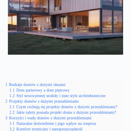
1
Rodzaje domów z dużymi oknami
1.1
Dom parterowy a dom piętrowy
1.2
Styl nowoczesnej stodoły i inne style architektoniczne
2
Projekty domów z dużymi przeszkleniami
2.1
Czym cechują się projekty domów z dużymi przeszkleniami?
2.2
Jakie zalety posiada projekt domu z dużymi przeszkleniami?
3
Korzyści i wady domów z dużymi przeszkleniami
3.1
Naturalne doświetlenie i jego wpływ na wnętrza
3.2
Komfort termiczny i energooszczędność