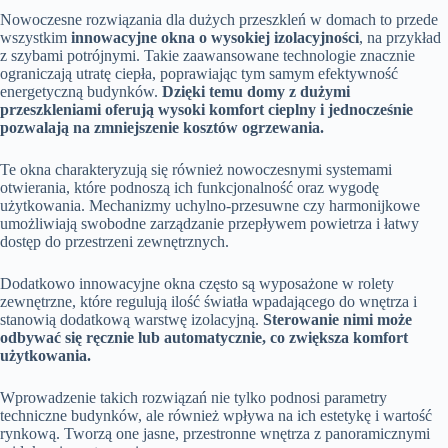
Nowoczesne rozwiązania dla dużych przeszkleń w domach to przede
wszystkim
innowacyjne okna o wysokiej izolacyjności
, na przykład
z szybami potrójnymi. Takie zaawansowane technologie znacznie
ograniczają utratę ciepła, poprawiając tym samym efektywność
energetyczną budynków.
Dzięki temu domy z dużymi
przeszkleniami oferują wysoki komfort cieplny i jednocześnie
pozwalają na zmniejszenie kosztów ogrzewania.
Te okna charakteryzują się również nowoczesnymi systemami
otwierania, które podnoszą ich funkcjonalność oraz wygodę
użytkowania. Mechanizmy uchylno-przesuwne czy harmonijkowe
umożliwiają swobodne zarządzanie przepływem powietrza i łatwy
dostęp do przestrzeni zewnętrznych.
Dodatkowo innowacyjne okna często są wyposażone w rolety
zewnętrzne, które regulują ilość światła wpadającego do wnętrza i
stanowią dodatkową warstwę izolacyjną.
Sterowanie nimi może
odbywać się ręcznie lub automatycznie, co zwiększa komfort
użytkowania.
Wprowadzenie takich rozwiązań nie tylko podnosi parametry
techniczne budynków, ale również wpływa na ich estetykę i wartość
rynkową. Tworzą one jasne, przestronne wnętrza z panoramicznymi