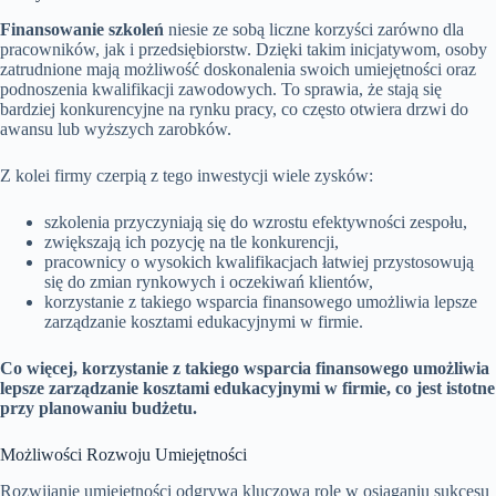
Finansowanie szkoleń
niesie ze sobą liczne korzyści zarówno dla
pracowników, jak i przedsiębiorstw. Dzięki takim inicjatywom, osoby
zatrudnione mają możliwość doskonalenia swoich umiejętności oraz
podnoszenia kwalifikacji zawodowych. To sprawia, że stają się
bardziej konkurencyjne na rynku pracy, co często otwiera drzwi do
awansu lub wyższych zarobków.
Z kolei firmy czerpią z tego inwestycji wiele zysków:
szkolenia przyczyniają się do wzrostu efektywności zespołu,
zwiększają ich pozycję na tle konkurencji,
pracownicy o wysokich kwalifikacjach łatwiej przystosowują
się do zmian rynkowych i oczekiwań klientów,
korzystanie z takiego wsparcia finansowego umożliwia lepsze
zarządzanie kosztami edukacyjnymi w firmie.
Co więcej, korzystanie z takiego wsparcia finansowego umożliwia
lepsze zarządzanie kosztami edukacyjnymi w firmie, co jest istotne
przy planowaniu budżetu.
Możliwości Rozwoju Umiejętności
Rozwijanie umiejętności odgrywa kluczową rolę w osiąganiu sukcesu