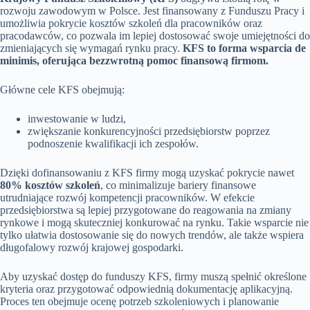
rozwoju zawodowym w Polsce. Jest finansowany z Funduszu Pracy i
umożliwia pokrycie kosztów szkoleń dla pracowników oraz
pracodawców, co pozwala im lepiej dostosować swoje umiejętności do
zmieniających się wymagań rynku pracy.
KFS to forma wsparcia de
minimis, oferująca bezzwrotną pomoc finansową firmom.
Główne cele KFS obejmują:
inwestowanie w ludzi,
zwiększanie konkurencyjności przedsiębiorstw poprzez
podnoszenie kwalifikacji ich zespołów.
Dzięki dofinansowaniu z KFS firmy mogą uzyskać pokrycie nawet
80% kosztów szkoleń
, co minimalizuje bariery finansowe
utrudniające rozwój kompetencji pracowników. W efekcie
przedsiębiorstwa są lepiej przygotowane do reagowania na zmiany
rynkowe i mogą skuteczniej konkurować na rynku. Takie wsparcie nie
tylko ułatwia dostosowanie się do nowych trendów, ale także wspiera
długofalowy rozwój krajowej gospodarki.
Aby uzyskać dostęp do funduszy KFS, firmy muszą spełnić określone
kryteria oraz przygotować odpowiednią dokumentację aplikacyjną.
Proces ten obejmuje ocenę potrzeb szkoleniowych i planowanie