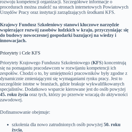
rozwoju kompetencji organizacji. Szczegółowe informacje o
procedurach można znaleźć na stronach internetowych Powiatowych
Urzędów Pracy oraz instytucji zarządzających środkami KFS.
Krajowy Fundusz Szkoleniowy stanowi kluczowe narzędzie
wspierające rozwój zasobów ludzkich w kraju, przyczyniając się
do budowy nowoczesnej gospodarki bazującej na wiedzy i
innowacjach.
Priorytety i Cele KFS
Priorytety Krajowego Funduszu Szkoleniowego (
KFS
) koncentrują
się na pomaganiu pracodawcom w rozwijaniu kompetencji ich
zespołów. Chodzi o to, by umiejętności pracowników były zgodne z
dynamicznie zmieniającymi się wymaganiami rynku pracy. Jest to
szczególnie istotne w branżach, gdzie brakuje wykwalifikowanych
specjalistów. Dodatkowo wsparcie kierowane jest do osób powyżej
45. roku życia
oraz tych, którzy po przerwie wracają do aktywności
zawodowej.
Dofinansowanie obejmuje:
szkolenia dla nowo zatrudnionych osób powyżej
50. roku
życia
,