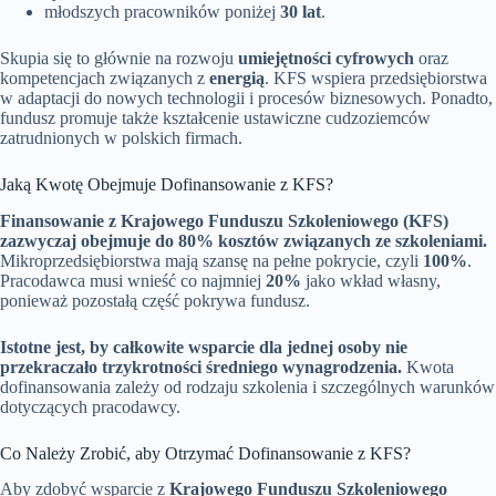
młodszych pracowników poniżej
30 lat
.
Skupia się to głównie na rozwoju
umiejętności cyfrowych
oraz
kompetencjach związanych z
energią
. KFS wspiera przedsiębiorstwa
w adaptacji do nowych technologii i procesów biznesowych. Ponadto,
fundusz promuje także kształcenie ustawiczne cudzoziemców
zatrudnionych w polskich firmach.
Jaką Kwotę Obejmuje Dofinansowanie z KFS?
Finansowanie z Krajowego Funduszu Szkoleniowego (KFS)
zazwyczaj obejmuje do 80% kosztów związanych ze szkoleniami.
Mikroprzedsiębiorstwa mają szansę na pełne pokrycie, czyli
100%
.
Pracodawca musi wnieść co najmniej
20%
jako wkład własny,
ponieważ pozostałą część pokrywa fundusz.
Istotne jest, by całkowite wsparcie dla jednej osoby nie
przekraczało trzykrotności średniego wynagrodzenia.
Kwota
dofinansowania zależy od rodzaju szkolenia i szczególnych warunków
dotyczących pracodawcy.
Co Należy Zrobić, aby Otrzymać Dofinansowanie z KFS?
Aby zdobyć wsparcie z
Krajowego Funduszu Szkoleniowego