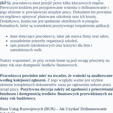
(KFS)
, pracodawca musi przejść przez kilka kluczowych etapów.
Pierwszym krokiem jest przygotowanie wniosku o dofinansowanie i
jego złożenie w powiatowym urzędzie pracy. Dokument ten powinien
szczegółowo opisywać planowane szkolenia oraz ich koszty.
Dodatkowo, konieczne jest spełnienie określonych wymogów
formalnych, które są warunkiem pozytywnego rozpatrzenia aplikacji.
dane dotyczące pracodawcy, takie jak nazwa firmy oraz adres,
uzasadnienie potrzeby organizacji szkoleń,
opis potrzeb szkoleniowych oraz korzyści dla firm i
zatrudnionych osób.
Należy wspomnieć, że przy ocenie brane są pod uwagę priorytety na
dany rok oraz dostępność środków finansowych.
Pracodawca powinien mieć na uwadze, że wnioski są analizowane
według kolejności zgłoszeń.
Z tego względu ważne jest szybkie
złożenie kompletnych dokumentów zaraz po ogłoszeniu naboru przez
urząd pracy.
Pozytywna decyzja zależy od zgodności z priorytetami
funduszu i dostępnością środków finansowych przewidzianych na
dany rok budżetowy.
Baza Usług Rozwojowych (BUR) – Jak Uzyskać Dofinansowanie