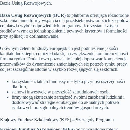
Bazie Usług Rozwojowych.
Baza Usług Rozwojowych (BUR)
to platforma oferująca różnorodne
szkolenia i inne formy wsparcia dla przedsiębiorstw oraz ich zespołów,
co ułatwia wybór odpowiednich programów. Korzystanie z tych
środków wymaga jednak spełnienia pewnych kryteriów i formalności
przy aplikacji o dofinansowanie.
Głównym celem funduszy europejskich jest podniesienie jakości
kapitału ludzkiego, co przekłada się na zwiększenie konkurencyjności
firm na rynku. Dodatkowo pozwala to lepiej dopasować kompetencje
pracowników do dynamicznie zmieniających się potrzeb rynku pracy,
co jest szczególnie istotne w szybko rozwijających się sektorach.
korzystanie z takich funduszy nie tylko przynosi oszczędności
dla firm,
stanowi inwestycję w przyszłość zatrudnionych osób,
firmy mogą skutecznie zarządzać swoimi zasobami ludzkimi i
dostosowywać strategie edukacyjne do aktualnych potrzeb
rynkowych oraz globalnych trendów gospodarczych.
Krajowy Fundusz Szkoleniowy (KFS) – Szczegóły Programu
Krajowy Fundusz Szkoleniowy (KFS)
odgrywa istotną rolę w