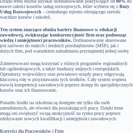
Dzięki temu można uzyskać dofinansowanie pokrywające od
80%
do
nawet całości kosztów usług rozwojowych, które wybiera się z
Bazy
Usług Rozwojowych
– centralnego rejestru oferującego szeroki
wachlarz kursów i szkoleń.
Ten system znacząco obniża bariery finansowe w edukacji
zawodowej, zwiększając konkurencyjność firm oraz podnosząc
wiedzę i umiejętności pracowników.
Dofinansowanie skierowane
jest zarówno do małych i średnich przedsiębiorstw (MŚP), jak i
dużych firm, pod warunkiem zatrudniania przynajmniej jednej osoby.
Zainteresowani mogą korzystać z różnych programów regionalnych
lub ogólnokrajowych, a także funduszy unijnych i europejskich.
Operatorzy wojewódzcy oraz powiatowe urzędy pracy odgrywają
kluczową rolę w przyznawaniu tych środków. Cały system wspiera
rozwój kompetencji zawodowych poprzez dostęp do specjalistycznych
kursów oraz ich finansowanie.
Ponadto środki na szkolenia są dostępne nie tylko dla osób
zatrudnionych, ale również dla poszukujących pracy. Dzięki temu
mogą oni zwiększyć swoją atrakcyjność na rynku pracy poprzez
zdobywanie nowych kwalifikacji i umiejętności zawodowych.
Korzyści dla Pracowników i Firm