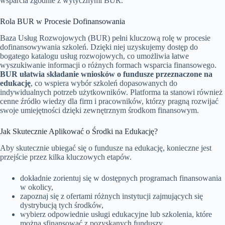
wsparcia zgodnie z wytycznymi BUR.
Rola BUR w Procesie Dofinansowania
Baza Usług Rozwojowych (BUR) pełni kluczową rolę w procesie
dofinansowywania szkoleń. Dzięki niej uzyskujemy dostęp do
bogatego katalogu usług rozwojowych, co umożliwia łatwe
wyszukiwanie informacji o różnych formach wsparcia finansowego.
BUR ułatwia składanie wniosków o fundusze przeznaczone na
edukację
, co wspiera wybór szkoleń dopasowanych do
indywidualnych potrzeb użytkowników. Platforma ta stanowi również
cenne źródło wiedzy dla firm i pracowników, którzy pragną rozwijać
swoje umiejętności dzięki zewnętrznym środkom finansowym.
Jak Skutecznie Aplikować o Środki na Edukację?
Aby skutecznie ubiegać się o fundusze na edukację, konieczne jest
przejście przez kilka kluczowych etapów.
dokładnie zorientuj się w dostępnych programach finansowania
w okolicy,
zapoznaj się z ofertami różnych instytucji zajmujących się
dystrybucją tych środków,
wybierz odpowiednie usługi edukacyjne lub szkolenia, które
można sfinansować z pozyskanych funduszy,