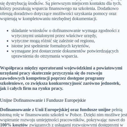
się dystrybucją środków. Są pierwszym miejscem kontaktu dla tych,
którzy poszukują wsparcia finansowego na szkolenia. Dodatkowo
oferują doradztwo dotyczące możliwości uzyskania pomocy oraz
wspierają w kompletowaniu niezbędnej dokumentacji.
składanie wniosków o dofinansowanie wymaga zgodności z
wytycznymi ustalonymi przez właściwe urzędy,
wytyczne mogą różnić się zależnie od regionu,
istotne jest spełnienie formalnych kryteriów,
wymagane jest dostarczenie dokumentów potwierdzających
uprawnienia do otrzymania wsparcia.
Współpraca między operatorami wojewódzkimi a powiatowymi
urzędami pracy skutecznie przyczynia się do rozwoju
zawodowych kompetencji poprzez dostępne programy
szkoleniowe, co zwiększa konkurencyjność zarówno jednostek,
jak i całych firm na rynku pracy.
Unijne Dofinansowanie i Fundusze Europejskie
Dofinansowanie z Unii Europejskiej oraz fundusze unijne
pełnią
istotną rolę w finansowaniu szkoleń w Polsce. Dzięki nim możliwe jest
wspieranie rozwoju umiejętności pracowników, pokrywając nawet do
100% kosztów
związanych z usługami rozwojowymi dostępnymi w