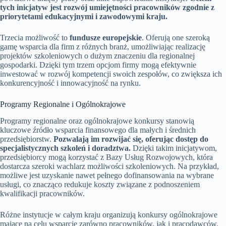
tych inicjatyw jest rozwój umiejętności pracowników zgodnie z
priorytetami edukacyjnymi i zawodowymi kraju.
Trzecia możliwość to
fundusze europejskie
. Oferują one szeroką
gamę wsparcia dla firm z różnych branż, umożliwiając realizację
projektów szkoleniowych o dużym znaczeniu dla regionalnej
gospodarki. Dzięki tym trzem opcjom firmy mogą efektywnie
inwestować w rozwój kompetencji swoich zespołów, co zwiększa ich
konkurencyjność i innowacyjność na rynku.
Programy Regionalne i Ogólnokrajowe
Programy regionalne oraz ogólnokrajowe konkursy stanowią
kluczowe źródło wsparcia finansowego dla małych i średnich
przedsiębiorstw.
Pozwalają im rozwijać się, oferując dostęp do
specjalistycznych szkoleń i doradztwa.
Dzięki takim inicjatywom,
przedsiębiorcy mogą korzystać z Bazy Usług Rozwojowych, która
dostarcza szeroki wachlarz możliwości szkoleniowych. Na przykład,
możliwe jest uzyskanie nawet pełnego dofinansowania na wybrane
usługi, co znacząco redukuje koszty związane z podnoszeniem
kwalifikacji pracowników.
Różne instytucje w całym kraju organizują konkursy ogólnokrajowe
mające na celu wsparcie zarówno pracowników, jak i pracodawców.