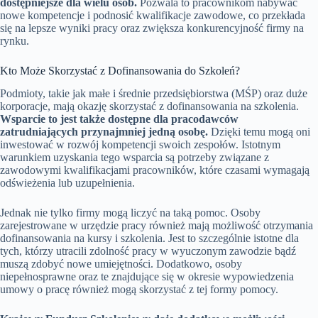
dostępniejsze dla wielu osób.
Pozwala to pracownikom nabywać
nowe kompetencje i podnosić kwalifikacje zawodowe, co przekłada
się na lepsze wyniki pracy oraz zwiększa konkurencyjność firmy na
rynku.
Kto Może Skorzystać z Dofinansowania do Szkoleń?
Podmioty, takie jak małe i średnie przedsiębiorstwa (MŚP) oraz duże
korporacje, mają okazję skorzystać z dofinansowania na szkolenia.
Wsparcie to jest także dostępne dla pracodawców
zatrudniających przynajmniej jedną osobę.
Dzięki temu mogą oni
inwestować w rozwój kompetencji swoich zespołów. Istotnym
warunkiem uzyskania tego wsparcia są potrzeby związane z
zawodowymi kwalifikacjami pracowników, które czasami wymagają
odświeżenia lub uzupełnienia.
Jednak nie tylko firmy mogą liczyć na taką pomoc. Osoby
zarejestrowane w urzędzie pracy również mają możliwość otrzymania
dofinansowania na kursy i szkolenia. Jest to szczególnie istotne dla
tych, którzy utracili zdolność pracy w wyuczonym zawodzie bądź
muszą zdobyć nowe umiejętności. Dodatkowo, osoby
niepełnosprawne oraz te znajdujące się w okresie wypowiedzenia
umowy o pracę również mogą skorzystać z tej formy pomocy.