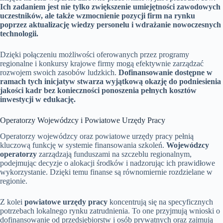
Ich zadaniem jest nie tylko zwiększenie umiejętności zawodowych
uczestników, ale także wzmocnienie pozycji firm na rynku
poprzez aktualizację wiedzy personelu i wdrażanie nowoczesnych
technologii.
Dzięki połączeniu możliwości oferowanych przez programy
regionalne i konkursy krajowe firmy mogą efektywnie zarządzać
rozwojem swoich zasobów ludzkich.
Dofinansowanie dostępne w
ramach tych inicjatyw stwarza wyjątkową okazję do podniesienia
jakości kadr bez konieczności ponoszenia pełnych kosztów
inwestycji w edukację.
Operatorzy Wojewódzcy i Powiatowe Urzędy Pracy
Operatorzy wojewódzcy oraz powiatowe urzędy pracy pełnią
kluczową funkcję w systemie finansowania szkoleń.
Wojewódzcy
operatorzy
zarządzają funduszami na szczeblu regionalnym,
podejmując decyzje o alokacji środków i nadzorując ich prawidłowe
wykorzystanie. Dzięki temu finanse są równomiernie rozdzielane w
regionie.
Z kolei
powiatowe urzędy pracy
koncentrują się na specyficznych
potrzebach lokalnego rynku zatrudnienia. To one przyjmują wnioski o
dofinansowanie od przedsiębiorstw i osób prywatnych oraz zajmują