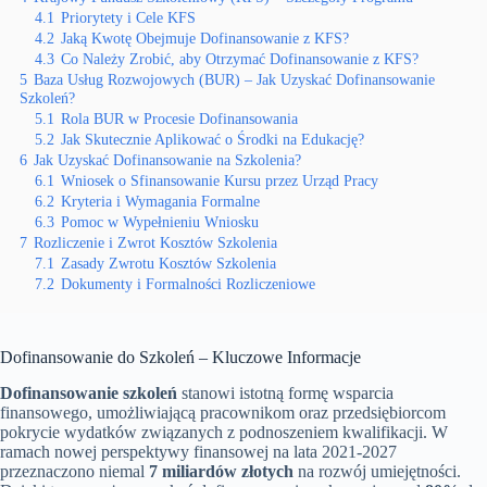
4.1
Priorytety i Cele KFS
4.2
Jaką Kwotę Obejmuje Dofinansowanie z KFS?
4.3
Co Należy Zrobić, aby Otrzymać Dofinansowanie z KFS?
5
Baza Usług Rozwojowych (BUR) – Jak Uzyskać Dofinansowanie
Szkoleń?
5.1
Rola BUR w Procesie Dofinansowania
5.2
Jak Skutecznie Aplikować o Środki na Edukację?
6
Jak Uzyskać Dofinansowanie na Szkolenia?
6.1
Wniosek o Sfinansowanie Kursu przez Urząd Pracy
6.2
Kryteria i Wymagania Formalne
6.3
Pomoc w Wypełnieniu Wniosku
7
Rozliczenie i Zwrot Kosztów Szkolenia
7.1
Zasady Zwrotu Kosztów Szkolenia
7.2
Dokumenty i Formalności Rozliczeniowe
Dofinansowanie do Szkoleń – Kluczowe Informacje
Dofinansowanie szkoleń
stanowi istotną formę wsparcia
finansowego, umożliwiającą pracownikom oraz przedsiębiorcom
pokrycie wydatków związanych z podnoszeniem kwalifikacji. W
ramach nowej perspektywy finansowej na lata 2021-2027
przeznaczono niemal
7 miliardów złotych
na rozwój umiejętności.