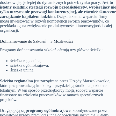
dostosowując je lepiej do dynamicznych potrzeb rynku pracy.
Jest to
istotny składnik strategii rozwoju przedsiębiorstw, wspierający nie
tylko utrzymanie przewagi konkurencyjnej, ale również skuteczne
zarządzanie kapitałem ludzkim.
Dzięki takiemu wsparciu firmy
mogą inwestować w rozwój kompetencji swoich pracowników, co
przekłada się na zwiększenie produktywności i innowacyjności całej
organizacji.
Dofinansowanie do Szkoleń – 3 Możliwości
Programy dofinansowania szkoleń oferują trzy główne ścieżki:
ścieżka regionalna,
ścieżka ogólnokrajowa,
ścieżka unijna.
Ścieżka regionalna
jest zarządzana przez Urzędy Marszałkowskie,
które przeprowadzają konkursy i przydzielają środki na poziomie
lokalnym. W ten sposób przedsiębiorcy mogą zdobyć wsparcie
finansowe na szkolenia pracowników w ramach specyficznych
projektów.
Drugą opcją są
programy ogólnokrajowe
, koordynowane przez
powiatowe urzędy pracy oraz inne odpowiednie instytucje.
Celem