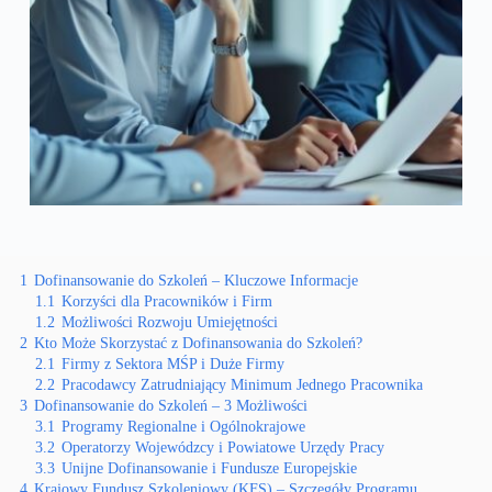
1
Dofinansowanie do Szkoleń – Kluczowe Informacje
1.1
Korzyści dla Pracowników i Firm
1.2
Możliwości Rozwoju Umiejętności
2
Kto Może Skorzystać z Dofinansowania do Szkoleń?
2.1
Firmy z Sektora MŚP i Duże Firmy
2.2
Pracodawcy Zatrudniający Minimum Jednego Pracownika
3
Dofinansowanie do Szkoleń – 3 Możliwości
3.1
Programy Regionalne i Ogólnokrajowe
3.2
Operatorzy Wojewódzcy i Powiatowe Urzędy Pracy
3.3
Unijne Dofinansowanie i Fundusze Europejskie
4
Krajowy Fundusz Szkoleniowy (KFS) – Szczegóły Programu