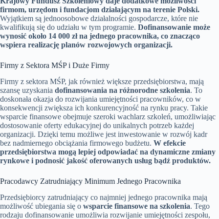
Krajowy Fundusz Szkoleniowy daje dodatkowe możliwości
firmom, urzędom i fundacjom działającym na terenie Polski.
Wyjątkiem są jednoosobowe działalności gospodarcze, które nie
kwalifikują się do udziału w tym programie.
Dofinansowanie może
wynosić około 14 000 zł na jednego pracownika, co znacząco
wspiera realizację planów rozwojowych organizacji.
Firmy z Sektora MŚP i Duże Firmy
Firmy z sektora MŚP, jak również większe przedsiębiorstwa, mają
szansę uzyskania
dofinansowania na różnorodne szkolenia
. To
doskonała okazja do rozwijania umiejętności pracowników, co w
konsekwencji zwiększa ich konkurencyjność na rynku pracy. Takie
wsparcie finansowe obejmuje szeroki wachlarz szkoleń, umożliwiając
dostosowanie oferty edukacyjnej do unikalnych potrzeb każdej
organizacji. Dzięki temu możliwe jest inwestowanie w rozwój kadr
bez nadmiernego obciążania firmowego budżetu.
W efekcie
przedsiębiorstwa mogą lepiej odpowiadać na dynamiczne zmiany
rynkowe i podnosić jakość oferowanych usług bądź produktów.
Pracodawcy Zatrudniający Minimum Jednego Pracownika
Przedsiębiorcy zatrudniający co najmniej jednego pracownika mają
możliwość ubiegania się o
wsparcie finansowe na szkolenia
. Tego
rodzaju dofinansowanie umożliwia rozwijanie umiejętności zespołu,