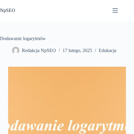
Przejdź
do
NpSEO
treści
Dodawanie logarytmów
Redakcja NpSEO
17 lutego, 2025
Edukacja