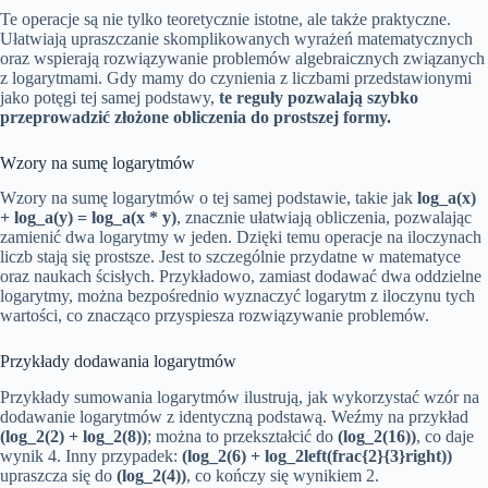
Te operacje są nie tylko teoretycznie istotne, ale także praktyczne.
Ułatwiają upraszczanie skomplikowanych wyrażeń matematycznych
oraz wspierają rozwiązywanie problemów algebraicznych związanych
z logarytmami. Gdy mamy do czynienia z liczbami przedstawionymi
jako potęgi tej samej podstawy,
te reguły pozwalają szybko
przeprowadzić złożone obliczenia do prostszej formy.
Wzory na sumę logarytmów
Wzory na sumę logarytmów o tej samej podstawie, takie jak
log_a(x)
+ log_a(y) = log_a(x * y)
, znacznie ułatwiają obliczenia, pozwalając
zamienić dwa logarytmy w jeden. Dzięki temu operacje na iloczynach
liczb stają się prostsze. Jest to szczególnie przydatne w matematyce
oraz naukach ścisłych. Przykładowo, zamiast dodawać dwa oddzielne
logarytmy, można bezpośrednio wyznaczyć logarytm z iloczynu tych
wartości, co znacząco przyspiesza rozwiązywanie problemów.
Przykłady dodawania logarytmów
Przykłady sumowania logarytmów ilustrują, jak wykorzystać wzór na
dodawanie logarytmów z identyczną podstawą. Weźmy na przykład
(log_2(2) + log_2(8))
; można to przekształcić do
(log_2(16))
, co daje
wynik 4. Inny przypadek:
(log_2(6) + log_2left(frac{2}{3}right))
upraszcza się do
(log_2(4))
, co kończy się wynikiem 2.