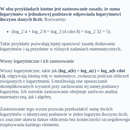
W obu przykładach istotne jest zastosowanie zasady, że suma
logarytmów o jednakowej podstawie odpowiada logarytmowi
iloczynu danych liczb.
Rozważmy:
(log_2 4 + log_2 8 = log_2 (4 cdot 8) = log_2 32 = 5).
Takie przykłady pozwalają lepiej opanować zasadę dodawania
logarytmów i są przydatne w różnych zadaniach matematycznych.
Wzory logarytmiczne i ich zastosowanie
Wzory logarytmiczne, takie jak
(log_a(b) + log_a(c) = log_a(b cdot
c))
, odgrywają istotną rolę w matematyce, zwłaszcza podczas obliczeń
związanych z logarytmami. Umożliwiają one upraszczanie
skomplikowanych wyrażeń przy zachowaniu tej samej podstawy
logarytmu. Ich szerokie zastosowanie obejmuje zarówno analizę
matematyczną, jak i algebrę.
Zastosowanie tego wzoru pozwala przekształcić sumę dwóch
logarytmów o identycznej podstawie w jeden logarytm iloczynu liczb,
co znacznie ułatwia dalsze obliczenia bez konieczności szczegółowego
rozpisywania każdego elementu.