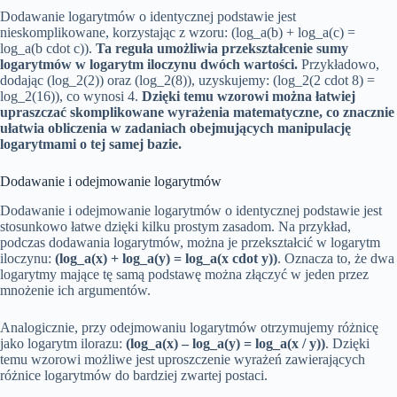
Dodawanie logarytmów o identycznej podstawie jest
nieskomplikowane, korzystając z wzoru: (log_a(b) + log_a(c) =
log_a(b cdot c)).
Ta reguła umożliwia przekształcenie sumy
logarytmów w logarytm iloczynu dwóch wartości.
Przykładowo,
dodając (log_2(2)) oraz (log_2(8)), uzyskujemy: (log_2(2 cdot 8) =
log_2(16)), co wynosi 4.
Dzięki temu wzorowi można łatwiej
upraszczać skomplikowane wyrażenia matematyczne, co znacznie
ułatwia obliczenia w zadaniach obejmujących manipulację
logarytmami o tej samej bazie.
Dodawanie i odejmowanie logarytmów
Dodawanie i odejmowanie logarytmów o identycznej podstawie jest
stosunkowo łatwe dzięki kilku prostym zasadom. Na przykład,
podczas dodawania logarytmów, można je przekształcić w logarytm
iloczynu:
(log_a(x) + log_a(y) = log_a(x cdot y))
. Oznacza to, że dwa
logarytmy mające tę samą podstawę można złączyć w jeden przez
mnożenie ich argumentów.
Analogicznie, przy odejmowaniu logarytmów otrzymujemy różnicę
jako logarytm ilorazu:
(log_a(x) – log_a(y) = log_a(x / y))
. Dzięki
temu wzorowi możliwe jest uproszczenie wyrażeń zawierających
różnice logarytmów do bardziej zwartej postaci.