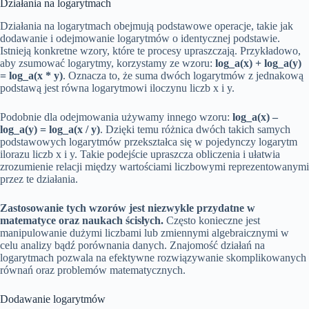
Działania na logarytmach
Działania na logarytmach obejmują podstawowe operacje, takie jak
dodawanie i odejmowanie logarytmów o identycznej podstawie.
Istnieją konkretne wzory, które te procesy upraszczają. Przykładowo,
aby zsumować logarytmy, korzystamy ze wzoru:
log_a(x) + log_a(y)
= log_a(x * y)
. Oznacza to, że suma dwóch logarytmów z jednakową
podstawą jest równa logarytmowi iloczynu liczb x i y.
Podobnie dla odejmowania używamy innego wzoru:
log_a(x) –
log_a(y) = log_a(x / y)
. Dzięki temu różnica dwóch takich samych
podstawowych logarytmów przekształca się w pojedynczy logarytm
ilorazu liczb x i y. Takie podejście upraszcza obliczenia i ułatwia
zrozumienie relacji między wartościami liczbowymi reprezentowanymi
przez te działania.
Zastosowanie tych wzorów jest niezwykle przydatne w
matematyce oraz naukach ścisłych.
Często konieczne jest
manipulowanie dużymi liczbami lub zmiennymi algebraicznymi w
celu analizy bądź porównania danych. Znajomość działań na
logarytmach pozwala na efektywne rozwiązywanie skomplikowanych
równań oraz problemów matematycznych.
Dodawanie logarytmów