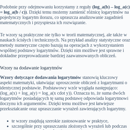
Podobnie przy odejmowaniu korzystamy z reguły
(log_a(b) – log_a(c)
= log_a(b / c))
. Dzięki temu możemy zamienić różnicę logarytmów na
pojedynczy logarytm ilorazu, co upraszcza analizowanie zagadnień
matematycznych i przyspiesza ich rozwiązanie.
Te wzory są praktyczne nie tylko w teorii matematycznej, ale także w
naukach ścisłych i technicznych. Na przykład analizy statystyczne oraz
metody numeryczne często bazują na operacjach z wykorzystaniem
wspólnej podstawy logarytmów. Dzięki nim możliwe jest sprawne i
dokładne przeprowadzanie bardziej zaawansowanych obliczeń.
Wzory na dodawanie logarytmów
Wzory dotyczące dodawania logarytmów
stanowią kluczowy
aspekt matematyki, ułatwiając uproszczenie obliczeń z logarytmami o
identycznej podstawie. Podstawowy wzór wygląda następująco:
(log_a(x) + log_a(y) = log_a(x cdot y)). Oznacza to, że suma dwóch
logarytmów posiadających tę samą podstawę odpowiada logarytmowi
iloczynu ich argumentów. Dzięki temu możliwe jest łatwiejsze
przekształcanie oraz upraszczanie wyrażeń zawierających logarytmy.
te wzory znajdują szerokie zastosowanie w praktyce,
szczególnie przy upraszczaniu złożonych wyrażeń lub podczas