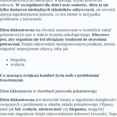
rekonwalescencji po operacjach, wspierając szybki powrót do
zdrowia.
W szczególności dla dzieci oraz seniorów
,
dieta ta nie
tylko dostarcza niezbędnych składników odżywczych
, ale również
sprzyja łagodniejszemu jedzeniu, co jest istotne w przypadku
problemów z trawieniem.
Dieta lekkostrawna
ma również zastosowanie w kontekście zatruć
pokarmowych oraz w trakcie leczenia onkologicznego.
Kluczowe
jest, aby organizm nie był obciążany trudnymi do strawienia
potrawami.
Dzięki odpowiednio skomponowanym posiłkom, można
złagodzić nieprzyjemne objawy, takie jak:
biegunka,
wzdęcia.
Co znacząco zwiększa komfort życia osób z problemami
trawiennymi.
Dieta lekkostrawna w chorobach przewodu pokarmowego
Dieta lekkostrawna
jest niezwykle istotna w łagodzeniu dolegliwości
związanych z problemami w obrębie układu pokarmowego. Objawy,
takie jak
ból
,
wzdęcia
,
niestrawność
czy
biegunka
, mogą być
znacznie złagodzone dzięki odpowiedniemu doborowi żywności. Tego