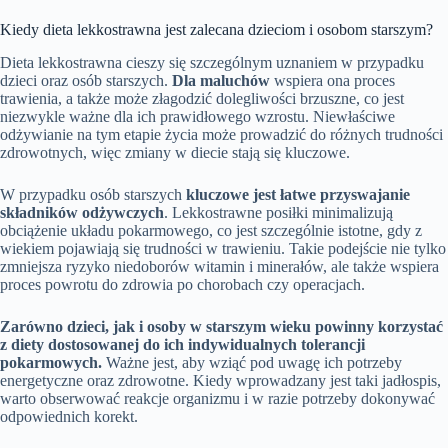
Kiedy dieta lekkostrawna jest zalecana dzieciom i osobom starszym?
Dieta lekkostrawna cieszy się szczególnym uznaniem w przypadku
dzieci oraz osób starszych.
Dla maluchów
wspiera ona proces
trawienia, a także może złagodzić dolegliwości brzuszne, co jest
niezwykle ważne dla ich prawidłowego wzrostu. Niewłaściwe
odżywianie na tym etapie życia może prowadzić do różnych trudności
zdrowotnych, więc zmiany w diecie stają się kluczowe.
W przypadku osób starszych
kluczowe jest łatwe przyswajanie
składników odżywczych
. Lekkostrawne posiłki minimalizują
obciążenie układu pokarmowego, co jest szczególnie istotne, gdy z
wiekiem pojawiają się trudności w trawieniu. Takie podejście nie tylko
zmniejsza ryzyko niedoborów witamin i minerałów, ale także wspiera
proces powrotu do zdrowia po chorobach czy operacjach.
Zarówno dzieci, jak i osoby w starszym wieku powinny korzystać
z diety dostosowanej do ich indywidualnych tolerancji
pokarmowych.
Ważne jest, aby wziąć pod uwagę ich potrzeby
energetyczne oraz zdrowotne. Kiedy wprowadzany jest taki jadłospis,
warto obserwować reakcje organizmu i w razie potrzeby dokonywać
odpowiednich korekt.