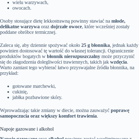
wielu warzywach,
owocach.
Osoby stosujące dietę lekkostrawną powinny stawiać na
młode,
delikatne warzywa
oraz
dojrzałe owoce
, które wcześniej zostały
poddane obróbce termicznej.
Zaleca się, aby dziennie spożywać około
25 g błonnika
, jednak każdy
powinien dostosować tę wartość do własnej tolerancji. Ograniczenie
produktów bogatych w
błonnik nierozpuszczalny
może przyczynić
się do złagodzenia dolegliwości trawiennych, takich jak
wzdęcia
.
Warto zamiast tego wybierać łatwo przyswajalne źródła błonnika, na
przykład:
gotowane marchewki,
cukinię,
jabłka pozbawione skóry.
Wprowadzając takie zmiany w diecie, można zauważyć
poprawę
samopoczucia oraz większy komfort trawienia
.
Napoje gazowane i alkohol
Napoje gazowane
oraz
alkohol
powinny zostać wyeliminowane z