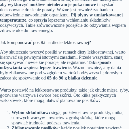
aby
wykluczyć możliwe nietolerancje pokarmowe
i uzyskać
dostosowane do siebie porady. Ważne jest również zadbanie o
odpowiednie nawodnienie organizmu.
Pij płyny w umiarkowanej
temperaturze
, co sprzyja lepszemu wchłanianiu składników
odżywczych. Takie zrównoważone podejście do odżywiania wspiera
zdrowie układu trawiennego.
Jak komponować posiłki na diecie lekkostrawnej?
Aby skutecznie tworzyć posiłki w ramach diety lekkostrawnej, warto
kierować się pewnymi istotnymi zasadami. Przede wszystkim, staraj
się spożywać niewielkie poracje, ale regularnie.
Taki sposób
odżywiania wspiera lepsze trawienie.
Ważne również, aby dania
były zbilansowane pod względem wartości odżywczych; dorosłym
zaleca się spożywanie od
65 do 90 g białka dziennie
.
Warto postawić na lekkostrawne produkty, takie jak chude mięsa, ryby,
gotowane warzywa i owoce bez skórki. Oto kilka praktycznych
wskazówek, które mogą ułatwić planowanie posiłków:
Wybór składników:
sięgaj po łatwostrawne produkty, unikaj
surowych warzyw i owoców z grubą skórką, które mogą
sprawiać trudności podczas trawienia.
Zbilansowanie posiłków:
każdy posiłek powinien zawierać