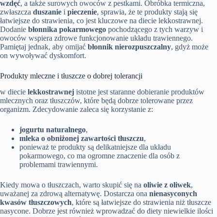
wzdęć
, a także surowych owoców z pestkami. Obróbka termiczna,
zwłaszcza
duszanie
i
pieczenie
, sprawia, że te produkty stają się
łatwiejsze do strawienia, co jest kluczowe na diecie lekkostrawnej.
Dodanie
błonnika pokarmowego
pochodzącego z tych warzyw i
owoców wspiera zdrowe funkcjonowanie układu trawiennego.
Pamiętaj jednak, aby omijać
błonnik nierozpuszczalny
, gdyż może
on wywoływać dyskomfort.
Produkty mleczne i tłuszcze o dobrej tolerancji
w diecie
lekkostrawnej
istotne jest staranne dobieranie produktów
mlecznych oraz tłuszczów, które będą dobrze tolerowane przez
organizm. Zdecydowanie zaleca się korzystanie z:
jogurtu naturalnego
,
mleka o obniżonej zawartości tłuszczu
,
ponieważ te produkty są delikatniejsze dla układu
pokarmowego, co ma ogromne znaczenie dla osób z
problemami trawiennymi.
Kiedy mowa o tłuszczach, warto skupić się na
oliwie z oliwek
,
uważanej za zdrową alternatywę. Dostarcza ona
nienasyconych
kwasów tłuszczowych
, które są łatwiejsze do strawienia niż tłuszcze
nasycone. Dobrze jest również wprowadzać do diety niewielkie ilości