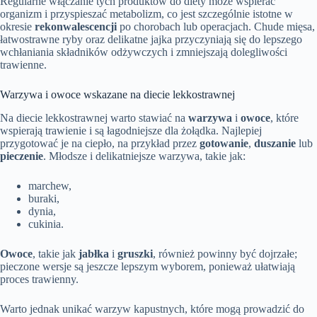
Regularne włączanie tych produktów do diety może wspierać
organizm i przyspieszać metabolizm, co jest szczególnie istotne w
okresie
rekonwalescencji
po chorobach lub operacjach. Chude mięsa,
łatwostrawne ryby oraz delikatne jajka przyczyniają się do lepszego
wchłaniania składników odżywczych i zmniejszają dolegliwości
trawienne.
Warzywa i owoce wskazane na diecie lekkostrawnej
Na diecie lekkostrawnej warto stawiać na
warzywa
i
owoce
, które
wspierają trawienie i są łagodniejsze dla żołądka. Najlepiej
przygotować je na ciepło, na przykład przez
gotowanie
,
duszanie
lub
pieczenie
. Młodsze i delikatniejsze warzywa, takie jak:
marchew,
buraki,
dynia,
cukinia.
Owoce
, takie jak
jabłka
i
gruszki
, również powinny być dojrzałe;
pieczone wersje są jeszcze lepszym wyborem, ponieważ ułatwiają
proces trawienny.
Warto jednak unikać warzyw kapustnych, które mogą prowadzić do