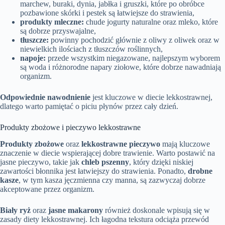
marchew, buraki, dynia, jabłka i gruszki, które po obróbce
pozbawione skórki i pestek są łatwiejsze do strawienia,
produkty mleczne:
chude jogurty naturalne oraz mleko, które
są dobrze przyswajalne,
tłuszcze:
powinny pochodzić głównie z oliwy z oliwek oraz w
niewielkich ilościach z tłuszczów roślinnych,
napoje:
przede wszystkim niegazowane, najlepszym wyborem
są woda i różnorodne napary ziołowe, które dobrze nawadniają
organizm.
Odpowiednie nawodnienie
jest kluczowe w diecie lekkostrawnej,
dlatego warto pamiętać o piciu płynów przez cały dzień.
Produkty zbożowe i pieczywo lekkostrawne
Produkty zbożowe
oraz
lekkostrawne pieczywo
mają kluczowe
znaczenie w diecie wspierającej dobre trawienie. Warto postawić na
jasne pieczywo, takie jak
chleb pszenny
, który dzięki niskiej
zawartości błonnika jest łatwiejszy do strawienia. Ponadto,
drobne
kasze
, w tym kasza jęczmienna czy manna, są zazwyczaj dobrze
akceptowane przez organizm.
Biały ryż
oraz
jasne makarony
również doskonale wpisują się w
zasady diety lekkostrawnej. Ich łagodna tekstura odciąża przewód