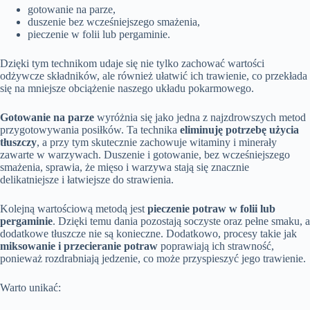
gotowanie na parze,
duszenie bez wcześniejszego smażenia,
pieczenie w folii lub pergaminie.
Dzięki tym technikom udaje się nie tylko zachować wartości
odżywcze składników, ale również ułatwić ich trawienie, co przekłada
się na mniejsze obciążenie naszego układu pokarmowego.
Gotowanie na parze
wyróżnia się jako jedna z najzdrowszych metod
przygotowywania posiłków. Ta technika
eliminuję potrzebę użycia
tłuszczy
, a przy tym skutecznie zachowuje witaminy i minerały
zawarte w warzywach. Duszenie i gotowanie, bez wcześniejszego
smażenia, sprawia, że mięso i warzywa stają się znacznie
delikatniejsze i łatwiejsze do strawienia.
Kolejną wartościową metodą jest
pieczenie potraw w folii lub
pergaminie
. Dzięki temu dania pozostają soczyste oraz pełne smaku, a
dodatkowe tłuszcze nie są konieczne. Dodatkowo, procesy takie jak
miksowanie i przecieranie potraw
poprawiają ich strawność,
ponieważ rozdrabniają jedzenie, co może przyspieszyć jego trawienie.
Warto unikać: