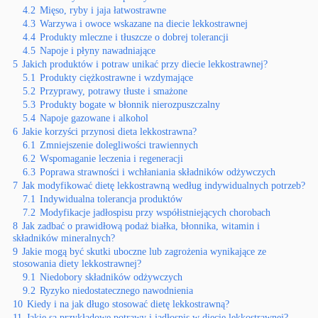
4.2
Mięso, ryby i jaja łatwostrawne
4.3
Warzywa i owoce wskazane na diecie lekkostrawnej
4.4
Produkty mleczne i tłuszcze o dobrej tolerancji
4.5
Napoje i płyny nawadniające
5
Jakich produktów i potraw unikać przy diecie lekkostrawnej?
5.1
Produkty ciężkostrawne i wzdymające
5.2
Przyprawy, potrawy tłuste i smażone
5.3
Produkty bogate w błonnik nierozpuszczalny
5.4
Napoje gazowane i alkohol
6
Jakie korzyści przynosi dieta lekkostrawna?
6.1
Zmniejszenie dolegliwości trawiennych
6.2
Wspomaganie leczenia i regeneracji
6.3
Poprawa strawności i wchłaniania składników odżywczych
7
Jak modyfikować dietę lekkostrawną według indywidualnych potrzeb?
7.1
Indywidualna tolerancja produktów
7.2
Modyfikacje jadłospisu przy współistniejących chorobach
8
Jak zadbać o prawidłową podaż białka, błonnika, witamin i
składników mineralnych?
9
Jakie mogą być skutki uboczne lub zagrożenia wynikające ze
stosowania diety lekkostrawnej?
9.1
Niedobory składników odżywczych
9.2
Ryzyko niedostatecznego nawodnienia
10
Kiedy i na jak długo stosować dietę lekkostrawną?
11
Jakie są przykładowe potrawy i jadłospis w diecie lekkostrawnej?