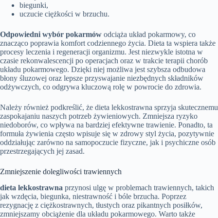
biegunki,
uczucie ciężkości w brzuchu.
Odpowiedni wybór pokarmów
odciąża układ pokarmowy, co
znacząco poprawia komfort codziennego życia. Dieta ta wspiera także
procesy leczenia i regeneracji organizmu. Jest niezwykle istotna w
czasie rekonwalescencji po operacjach oraz w trakcie terapii chorób
układu pokarmowego. Dzięki niej możliwa jest szybsza odbudowa
błony śluzowej oraz lepsze przyswajanie niezbędnych składników
odżywczych, co odgrywa kluczową rolę w powrocie do zdrowia.
Należy również podkreślić, że dieta lekkostrawna sprzyja skutecznemu
zaspokajaniu naszych potrzeb żywieniowych. Zmniejsza ryzyko
niedoborów, co wpływa na bardziej efektywne trawienie. Ponadto, ta
formuła żywienia często wpisuje się w zdrowy styl życia, pozytywnie
oddziałując zarówno na samopoczucie fizyczne, jak i psychiczne osób
przestrzegających jej zasad.
Zmniejszenie dolegliwości trawiennych
dieta lekkostrawna
przynosi ulgę w problemach trawiennych, takich
jak wzdęcia, biegunka, niestrawność i bóle brzucha. Poprzez
rezygnację z ciężkostrawnych, tłustych oraz pikantnych posiłków,
zmniejszamy obciążenie dla układu pokarmowego. Warto także