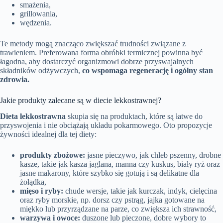
smażenia,
grillowania,
wędzenia.
Te metody mogą znacząco zwiększać trudności związane z
trawieniem. Preferowana forma obróbki termicznej powinna być
łagodna, aby dostarczyć organizmowi dobrze przyswajalnych
składników odżywczych,
co wspomaga regenerację i ogólny stan
zdrowia.
Jakie produkty zalecane są w diecie lekkostrawnej?
Dieta lekkostrawna
skupia się na produktach, które są łatwe do
przyswojenia i nie obciążają układu pokarmowego. Oto propozycje
żywności idealnej dla tej diety:
produkty zbożowe:
jasne pieczywo, jak chleb pszenny, drobne
kasze, takie jak kasza jaglana, manna czy kuskus, biały ryż oraz
jasne makarony, które szybko się gotują i są delikatne dla
żołądka,
mięso i ryby:
chude wersje, takie jak kurczak, indyk, cielęcina
oraz ryby morskie, np. dorsz czy pstrąg, jajka gotowane na
miękko lub przyrządzane na parze, co zwiększa ich strawność,
warzywa i owoce:
duszone lub pieczone, dobre wybory to