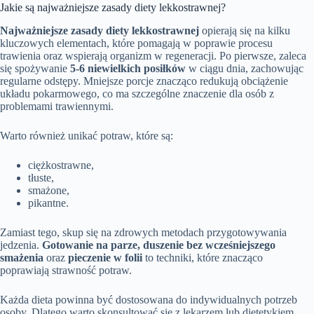
Jakie są najważniejsze zasady diety lekkostrawnej?
Najważniejsze zasady diety lekkostrawnej
opierają się na kilku
kluczowych elementach, które pomagają w poprawie procesu
trawienia oraz wspierają organizm w regeneracji. Po pierwsze, zaleca
się spożywanie
5-6 niewielkich posiłków
w ciągu dnia, zachowując
regularne odstępy. Mniejsze porcje znacząco redukują obciążenie
układu pokarmowego, co ma szczególne znaczenie dla osób z
problemami trawiennymi.
Warto również unikać potraw, które są:
ciężkostrawne,
tłuste,
smażone,
pikantne.
Zamiast tego, skup się na zdrowych metodach przygotowywania
jedzenia.
Gotowanie na parze, duszenie bez wcześniejszego
smażenia
oraz
pieczenie w folii
to techniki, które znacząco
poprawiają strawność potraw.
Każda dieta powinna być dostosowana do indywidualnych potrzeb
osoby. Dlatego warto skonsultować się z lekarzem lub dietetykiem,