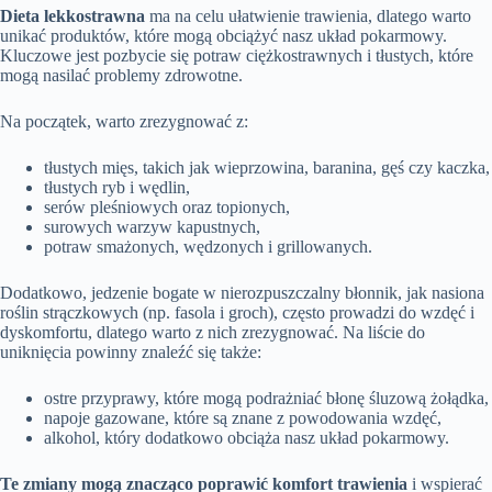
Dieta lekkostrawna
ma na celu ułatwienie trawienia, dlatego warto
unikać produktów, które mogą obciążyć nasz układ pokarmowy.
Kluczowe jest pozbycie się potraw ciężkostrawnych i tłustych, które
mogą nasilać problemy zdrowotne.
Na początek, warto zrezygnować z:
tłustych mięs, takich jak wieprzowina, baranina, gęś czy kaczka,
tłustych ryb i wędlin,
serów pleśniowych oraz topionych,
surowych warzyw kapustnych,
potraw smażonych, wędzonych i grillowanych.
Dodatkowo, jedzenie bogate w nierozpuszczalny błonnik, jak nasiona
roślin strączkowych (np. fasola i groch), często prowadzi do wzdęć i
dyskomfortu, dlatego warto z nich zrezygnować. Na liście do
uniknięcia powinny znaleźć się także:
ostre przyprawy, które mogą podrażniać błonę śluzową żołądka,
napoje gazowane, które są znane z powodowania wzdęć,
alkohol, który dodatkowo obciąża nasz układ pokarmowy.
Te zmiany mogą znacząco poprawić komfort trawienia
i wspierać