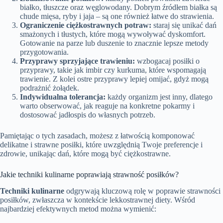
białko, tłuszcze oraz węglowodany. Dobrym źródłem białka są
chude mięsa, ryby i jaja – są one również łatwe do strawienia.
Ograniczenie ciężkostrawnych potraw:
staraj się unikać dań
smażonych i tłustych, które mogą wywoływać dyskomfort.
Gotowanie na parze lub duszenie to znacznie lepsze metody
przygotowania.
Przyprawy sprzyjające trawieniu:
wzbogacaj posiłki o
przyprawy, takie jak imbir czy kurkuma, które wspomagają
trawienie. Z kolei ostre przyprawy lepiej omijać, gdyż mogą
podrażnić żołądek.
Indywidualna tolerancja:
każdy organizm jest inny, dlatego
warto obserwować, jak reaguje na konkretne pokarmy i
dostosować jadłospis do własnych potrzeb.
Pamiętając o tych zasadach, możesz z łatwością komponować
delikatne i strawne posiłki, które uwzględnią Twoje preferencje i
zdrowie, unikając dań, które mogą być ciężkostrawne.
Jakie techniki kulinarne poprawiają strawność posiłków?
Techniki kulinarne
odgrywają kluczową rolę w poprawie strawności
posiłków, zwłaszcza w kontekście lekkostrawnej diety. Wśród
najbardziej efektywnych metod można wymienić: