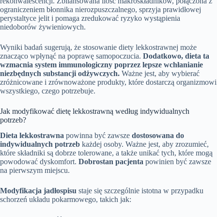
rekonwalescencji. Zbilansowana ilość makroskładników, połączona z
ograniczeniem błonnika nierozpuszczalnego, sprzyja prawidłowej
perystaltyce jelit i pomaga zredukować ryzyko wystąpienia
niedoborów żywieniowych.
Wyniki badań sugerują, że stosowanie diety lekkostrawnej może
znacząco wpłynąć na poprawę samopoczucia.
Dodatkowo, dieta ta
wzmacnia system immunologiczny poprzez lepsze wchłanianie
niezbędnych substancji odżywczych.
Ważne jest, aby wybierać
zróżnicowane i zrównoważone produkty, które dostarczą organizmowi
wszystkiego, czego potrzebuje.
Jak modyfikować dietę lekkostrawną według indywidualnych
potrzeb?
Dieta lekkostrawna
powinna być zawsze
dostosowana do
indywidualnych potrzeb
każdej osoby. Ważne jest, aby zrozumieć,
które składniki są dobrze tolerowane, a także unikać tych, które mogą
powodować dyskomfort.
Dobrostan pacjenta
powinien być zawsze
na pierwszym miejscu.
Modyfikacja jadłospisu
staje się szczególnie istotna w przypadku
schorzeń układu pokarmowego, takich jak: