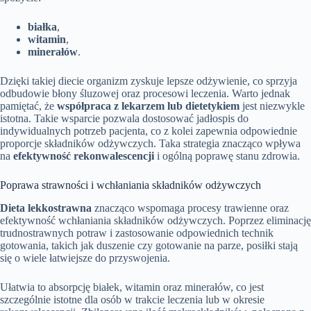
białka
,
witamin
,
minerałów
.
Dzięki takiej diecie organizm zyskuje lepsze odżywienie, co sprzyja
odbudowie błony śluzowej oraz procesowi leczenia. Warto jednak
pamiętać, że
współpraca z lekarzem lub dietetykiem
jest niezwykle
istotna. Takie wsparcie pozwala dostosować jadłospis do
indywidualnych potrzeb pacjenta, co z kolei zapewnia odpowiednie
proporcje składników odżywczych. Taka strategia znacząco wpływa
na
efektywność rekonwalescencji
i ogólną poprawę stanu zdrowia.
Poprawa strawności i wchłaniania składników odżywczych
Dieta lekkostrawna
znacząco wspomaga procesy trawienne oraz
efektywność wchłaniania składników odżywczych. Poprzez eliminację
trudnostrawnych potraw i zastosowanie odpowiednich technik
gotowania, takich jak duszenie czy gotowanie na parze, posiłki stają
się o wiele łatwiejsze do przyswojenia.
Ułatwia to absorpcję białek, witamin oraz minerałów, co jest
szczególnie istotne dla osób w trakcie leczenia lub w okresie