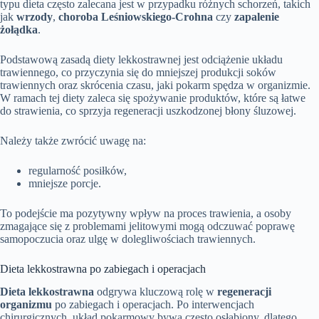
typu dieta często zalecana jest w przypadku różnych schorzeń, takich
jak
wrzody
,
choroba Leśniowskiego-Crohna
czy
zapalenie
żołądka
.
Podstawową zasadą diety lekkostrawnej jest odciążenie układu
trawiennego, co przyczynia się do mniejszej produkcji soków
trawiennych oraz skrócenia czasu, jaki pokarm spędza w organizmie.
W ramach tej diety zaleca się spożywanie produktów, które są łatwe
do strawienia, co sprzyja regeneracji uszkodzonej błony śluzowej.
Należy także zwrócić uwagę na:
regularność posiłków,
mniejsze porcje.
To podejście ma pozytywny wpływ na proces trawienia, a osoby
zmagające się z problemami jelitowymi mogą odczuwać poprawę
samopoczucia oraz ulgę w dolegliwościach trawiennych.
Dieta lekkostrawna po zabiegach i operacjach
Dieta lekkostrawna
odgrywa kluczową rolę w
regeneracji
organizmu
po zabiegach i operacjach. Po interwencjach
chirurgicznych, układ pokarmowy bywa często osłabiony, dlatego