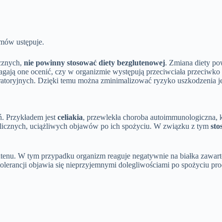
omów ustępuje.
ycznych,
nie powinny stosować diety bezglutenowej
. Zmiana diety p
ają one ocenić, czy w organizmie występują przeciwciała przeciwko gl
oryjnych. Dzięki temu można zminimalizować ryzyko uszkodzenia jeli
ń. Przykładem jest
celiakia
, przewlekła choroba autoimmunologiczna, k
 licznych, uciążliwych objawów po ich spożyciu. W związku z tym
sto
lutenu. W tym przypadku organizm reaguje negatywnie na białka zawar
tolerancji objawia się nieprzyjemnymi dolegliwościami po spożyciu pr