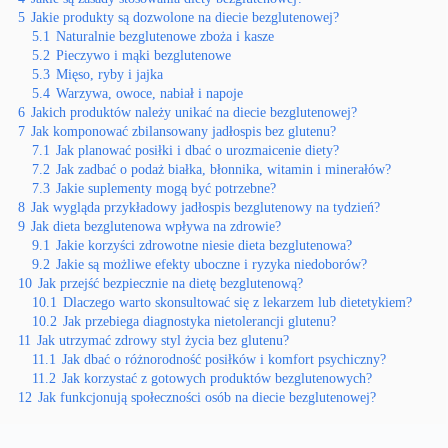
5
Jakie produkty są dozwolone na diecie bezglutenowej?
5.1
Naturalnie bezglutenowe zboża i kasze
5.2
Pieczywo i mąki bezglutenowe
5.3
Mięso, ryby i jajka
5.4
Warzywa, owoce, nabiał i napoje
6
Jakich produktów należy unikać na diecie bezglutenowej?
7
Jak komponować zbilansowany jadłospis bez glutenu?
7.1
Jak planować posiłki i dbać o urozmaicenie diety?
7.2
Jak zadbać o podaż białka, błonnika, witamin i minerałów?
7.3
Jakie suplementy mogą być potrzebne?
8
Jak wygląda przykładowy jadłospis bezglutenowy na tydzień?
9
Jak dieta bezglutenowa wpływa na zdrowie?
9.1
Jakie korzyści zdrowotne niesie dieta bezglutenowa?
9.2
Jakie są możliwe efekty uboczne i ryzyka niedoborów?
10
Jak przejść bezpiecznie na dietę bezglutenową?
10.1
Dlaczego warto skonsultować się z lekarzem lub dietetykiem?
10.2
Jak przebiega diagnostyka nietolerancji glutenu?
11
Jak utrzymać zdrowy styl życia bez glutenu?
11.1
Jak dbać o różnorodność posiłków i komfort psychiczny?
11.2
Jak korzystać z gotowych produktów bezglutenowych?
12
Jak funkcjonują społeczności osób na diecie bezglutenowej?