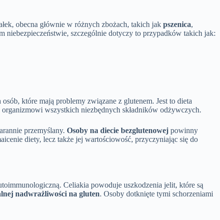
ałek, obecna głównie w różnych zbożach, takich jak
pszenica
,
ym niebezpieczeństwie, szczególnie dotyczy to przypadków takich jak:
 osób, które mają problemy związane z glutenem. Jest to dieta
yć organizmowi wszystkich niezbędnych składników odżywczych.
arannie przemyślany.
Osoby na diecie bezglutenowej
powinny
icenie diety, lecz także jej wartościowość, przyczyniając się do
utoimmunologiczną. Celiakia powoduje uszkodzenia jelit, które są
alnej nadwrażliwości na gluten
. Osoby dotknięte tymi schorzeniami