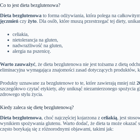
Co to jest dieta bezglutenowa?
Dieta bezglutenowa
to forma odżywiania, która polega na całkowit
jęczmień
czy
żyto
. Dla osób, które muszą przestrzegać tej diety, un
celiakia,
nietolerancja na gluten,
nadwrażliwość na gluten,
alergia na pszenicę.
Warto zauważyć
, że dieta bezglutenowa nie jest tożsama z dietą od
eliminacyjna wymagająca znajomości zasad dotyczących produktów, k
Produkty uznawane za bezglutenowe to te, które zawierają mniej niż
2
szczegółowo czytać etykiety, aby uniknąć niezamierzonego spożycia 
zdrowego stylu życia.
Kiedy zaleca się dietę bezglutenową?
Dieta bezglutenowa
, choć najczęściej kojarzona z
celiakią
, jest stos
wynikiem spożywania glutenu. Warto dodać, że dieta ta może okazać
często borykają się z różnorodnymi objawami, takimi jak: