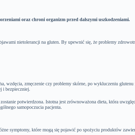
chorzeniami oraz chroni organizm przed dalszymi uszkodzeniami.
 objawami nietolerancji na gluten. By upewnić się, że problemy zdrowo
ha, wzdęcia, zmęczenie czy problemy skórne, po wykluczeniu glutenu 
j i bezpieczniej.
a zostanie potwierdzona. Istotna jest zrównoważona dieta, która uwzg
ogólnego samopoczucia pacjenta.
ne symptomy, które mogą się pojawić po spożyciu produktów zawieraj