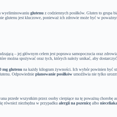
ym wyeliminowaniu
glutenu
z codziennych posiłków. Gluten to grupa bi
ikanie glutenu jest kluczowe, ponieważ ich zdrowie może być w poważn
chudzającą – jej głównym celem jest poprawa samopoczucia oraz zdrowia
tóre można spożywać oraz tych, których należy unikać, aby dostarcz
0 mg glutenu
na każdy kilogram żywności. Ich wybór powinien być st
glutenu. Odpowiednie
planowanie posiłków
umożliwia nie tylko urozma
owana przede wszystkim przez osoby cierpiące na tę poważną chorobę a
 się również niezbędna w przypadku
alergii na pszenicę
albo
nieceliak