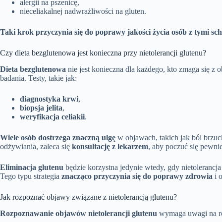
alergii na pszenicę,
nieceliakalnej nadwrażliwości na gluten.
Taki krok przyczynia się do poprawy jakości życia osób z tymi s
Czy dieta bezglutenowa jest konieczna przy nietolerancji glutenu?
Dieta bezglutenowa
nie jest konieczna dla każdego, kto zmaga się z
badania. Testy, takie jak:
diagnostyka krwi
,
biopsja jelita
,
weryfikacja celiakii
.
Wiele osób dostrzega znaczną ulgę
w objawach, takich jak ból brzuc
odżywiania, zaleca się
konsultację z lekarzem
, aby poczuć się pewnie
Eliminacja glutenu
będzie korzystna jedynie wtedy, gdy nietolerancj
Tego typu strategia
znacząco przyczynia się do poprawy zdrowia
i 
Jak rozpoznać objawy związane z nietolerancją glutenu?
Rozpoznawanie objawów nietolerancji glutenu
wymaga uwagi na róż