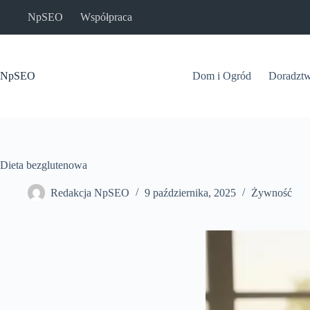
Przejdź
NpSEO
Współpraca
do
treści
NpSEO
Dom i Ogród
Doradzt
Dieta bezglutenowa
Redakcja NpSEO
9 października, 2025
Żywność