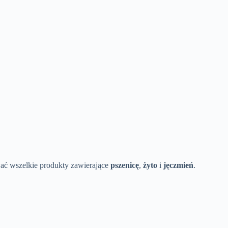
wać wszelkie produkty zawierające
pszenicę
,
żyto
i
jęczmień
.