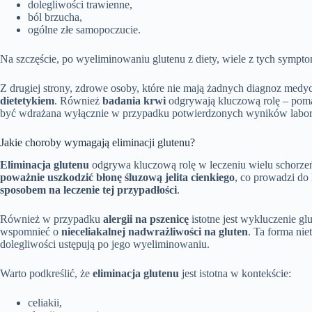
dolegliwości trawienne,
ból brzucha,
ogólne złe samopoczucie.
Na szczęście, po wyeliminowaniu glutenu z diety, wiele z tych sympt
Z drugiej strony, zdrowe osoby, które nie mają żadnych diagnoz med
dietetykiem
. Również
badania krwi
odgrywają kluczową rolę – pomag
być wdrażana wyłącznie w przypadku potwierdzonych wyników laborat
Jakie choroby wymagają eliminacji glutenu?
Eliminacja glutenu
odgrywa kluczową rolę w leczeniu wielu schorze
poważnie uszkodzić błonę śluzową jelita cienkiego
, co prowadzi do
sposobem na leczenie tej przypadłości
.
Również w przypadku
alergii na pszenicę
istotne jest wykluczenie g
wspomnieć o
nieceliakalnej nadwrażliwości na gluten
. Ta forma nie
dolegliwości ustępują po jego wyeliminowaniu.
Warto podkreślić, że
eliminacja glutenu
jest istotna w kontekście:
celiakii,