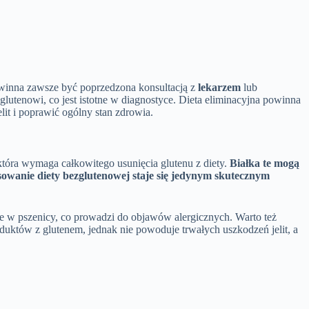
owinna zawsze być poprzedzona konsultacją z
lekarzem
lub
utenowi, co jest istotne w diagnostyce. Dieta eliminacyjna powinna
t i poprawić ogólny stan zdrowia.
tóra wymaga całkowitego usunięcia glutenu z diety.
Białka te mogą
sowanie diety bezglutenowej staje się jedynym skutecznym
te w pszenicy, co prowadzi do objawów alergicznych. Warto też
oduktów z glutenem, jednak nie powoduje trwałych uszkodzeń jelit, a