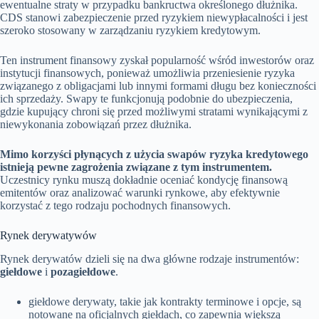
ewentualne straty w przypadku bankructwa określonego dłużnika.
CDS stanowi zabezpieczenie przed ryzykiem niewypłacalności i jest
szeroko stosowany w zarządzaniu ryzykiem kredytowym.
Ten instrument finansowy zyskał popularność wśród inwestorów oraz
instytucji finansowych, ponieważ umożliwia przeniesienie ryzyka
związanego z obligacjami lub innymi formami długu bez konieczności
ich sprzedaży. Swapy te funkcjonują podobnie do ubezpieczenia,
gdzie kupujący chroni się przed możliwymi stratami wynikającymi z
niewykonania zobowiązań przez dłużnika.
Mimo korzyści płynących z użycia swapów ryzyka kredytowego
istnieją pewne zagrożenia związane z tym instrumentem.
Uczestnicy rynku muszą dokładnie oceniać kondycję finansową
emitentów oraz analizować warunki rynkowe, aby efektywnie
korzystać z tego rodzaju pochodnych finansowych.
Rynek derywatywów
Rynek derywatów dzieli się na dwa główne rodzaje instrumentów:
giełdowe
i
pozagiełdowe
.
giełdowe derywaty, takie jak kontrakty terminowe i opcje, są
notowane na oficjalnych giełdach, co zapewnia większą