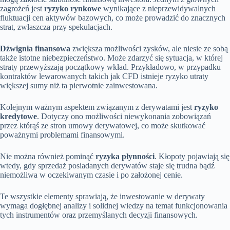
zagrożeń jest
ryzyko rynkowe
wynikające z nieprzewidywalnych
fluktuacji cen aktywów bazowych, co może prowadzić do znacznych
strat, zwłaszcza przy spekulacjach.
Dźwignia finansowa
zwiększa możliwości zysków, ale niesie ze sobą
także istotne niebezpieczeństwo. Może zdarzyć się sytuacja, w której
straty przewyższają początkowy wkład. Przykładowo, w przypadku
kontraktów lewarowanych takich jak CFD istnieje ryzyko utraty
większej sumy niż ta pierwotnie zainwestowana.
Kolejnym ważnym aspektem związanym z derywatami jest
ryzyko
kredytowe
. Dotyczy ono możliwości niewykonania zobowiązań
przez którąś ze stron umowy derywatowej, co może skutkować
poważnymi problemami finansowymi.
Nie można również pominąć
ryzyka płynności
. Kłopoty pojawiają się
wtedy, gdy sprzedaż posiadanych derywatów staje się trudna bądź
niemożliwa w oczekiwanym czasie i po założonej cenie.
Te wszystkie elementy sprawiają, że inwestowanie w derywaty
wymaga dogłębnej analizy i solidnej wiedzy na temat funkcjonowania
tych instrumentów oraz przemyślanych decyzji finansowych.