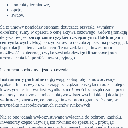
kontrakty terminowe,
opcje,
swapy.
Są to umowy pomiędzy stronami dotyczące przyszłej wymiany
określonej sumy w oparciu o cenę aktywa bazowego. Główną funkcją
derywatów jest
zarządzanie ryzykiem związanym z fluktuacjami
cen rynkowych
. Mogą służyć zarówno do zabezpieczania pozycji, jak
i spekulacji na temat zmian cen. Te narzędzia dają inwestorom
możliwość skutecznego wykorzystania
dźwigni finansowej
oraz
urozmaicenia ich portfela inwestycyjnego.
Instrument pochodny i jego znaczenie
Instrumenty pochodne
odgrywają istotną rolę na nowoczesnych
rynkach finansowych, wspierając zarządzanie ryzykiem oraz strategie
inwestycyjne. Ich wartość wynika z możliwości zabezpieczania przed
niekorzystnymi zmianami cen aktywów bazowych, takich jak
akcje
,
waluty
czy
surowce
, co pomaga inwestorom ograniczać straty w
przypadku niespodziewanych ruchów rynkowych.
Nie są one jednak wykorzystywane wyłącznie do ochrony kapitału.
Inwestorzy często używają ich również do spekulacji, próbując
osiągnąć zysk na prognozowanych zmianach cen aktywów bazowych