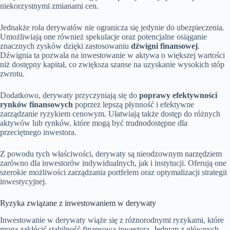
niekorzystnymi zmianami cen.
Jednakże rola derywatów nie ogranicza się jedynie do ubezpieczenia.
Umożliwiają one również spekulacje oraz potencjalne osiąganie
znacznych zysków dzięki zastosowaniu
dźwigni finansowej
.
Dźwignia ta pozwala na inwestowanie w aktywa o większej wartości
niż dostępny kapitał, co zwiększa szanse na uzyskanie wysokich stóp
zwrotu.
Dodatkowo, derywaty przyczyniają się do
poprawy efektywności
rynków finansowych
poprzez lepszą płynność i efektywne
zarządzanie ryzykiem cenowym. Ułatwiają także dostęp do różnych
aktywów lub rynków, które mogą być trudnodostępne dla
przeciętnego inwestora.
Z powodu tych właściwości, derywaty są nieodzownym narzędziem
zarówno dla inwestorów indywidualnych, jak i instytucji. Oferują one
szerokie możliwości zarządzania portfelem oraz optymalizacji strategii
inwestycyjnej.
Ryzyka związane z inwestowaniem w derywaty
Inwestowanie w derywaty wiąże się z różnorodnymi ryzykami, które
mogą zakłócić stabilność finansową inwestora. Jednym z głównych