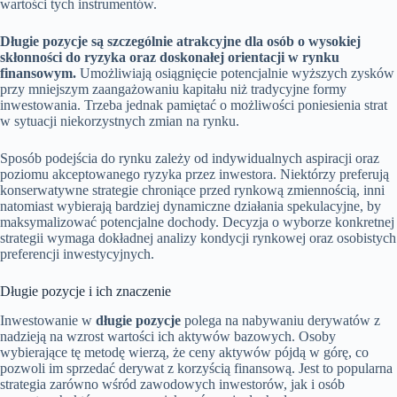
wartości tych instrumentów.
Długie pozycje są szczególnie atrakcyjne dla osób o wysokiej
skłonności do ryzyka oraz doskonałej orientacji w rynku
finansowym.
Umożliwiają osiągnięcie potencjalnie wyższych zysków
przy mniejszym zaangażowaniu kapitału niż tradycyjne formy
inwestowania. Trzeba jednak pamiętać o możliwości poniesienia strat
w sytuacji niekorzystnych zmian na rynku.
Sposób podejścia do rynku zależy od indywidualnych aspiracji oraz
poziomu akceptowanego ryzyka przez inwestora. Niektórzy preferują
konserwatywne strategie chroniące przed rynkową zmiennością, inni
natomiast wybierają bardziej dynamiczne działania spekulacyjne, by
maksymalizować potencjalne dochody. Decyzja o wyborze konkretnej
strategii wymaga dokładnej analizy kondycji rynkowej oraz osobistych
preferencji inwestycyjnych.
Długie pozycje i ich znaczenie
Inwestowanie w
długie pozycje
polega na nabywaniu derywatów z
nadzieją na wzrost wartości ich aktywów bazowych. Osoby
wybierające tę metodę wierzą, że ceny aktywów pójdą w górę, co
pozwoli im sprzedać derywat z korzyścią finansową. Jest to popularna
strategia zarówno wśród zawodowych inwestorów, jak i osób