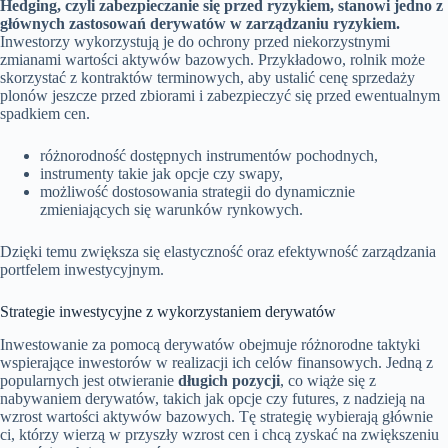
Hedging, czyli zabezpieczanie się przed ryzykiem, stanowi jedno z
głównych zastosowań derywatów w zarządzaniu ryzykiem.
Inwestorzy wykorzystują je do ochrony przed niekorzystnymi
zmianami wartości aktywów bazowych. Przykładowo, rolnik może
skorzystać z kontraktów terminowych, aby ustalić cenę sprzedaży
plonów jeszcze przed zbiorami i zabezpieczyć się przed ewentualnym
spadkiem cen.
różnorodność dostępnych instrumentów pochodnych,
instrumenty takie jak opcje czy swapy,
możliwość dostosowania strategii do dynamicznie
zmieniających się warunków rynkowych.
Dzięki temu zwiększa się elastyczność oraz efektywność zarządzania
portfelem inwestycyjnym.
Strategie inwestycyjne z wykorzystaniem derywatów
Inwestowanie za pomocą derywatów obejmuje różnorodne taktyki
wspierające inwestorów w realizacji ich celów finansowych. Jedną z
popularnych jest otwieranie
długich pozycji
, co wiąże się z
nabywaniem derywatów, takich jak opcje czy futures, z nadzieją na
wzrost wartości aktywów bazowych. Tę strategię wybierają głównie
ci, którzy wierzą w przyszły wzrost cen i chcą zyskać na zwiększeniu