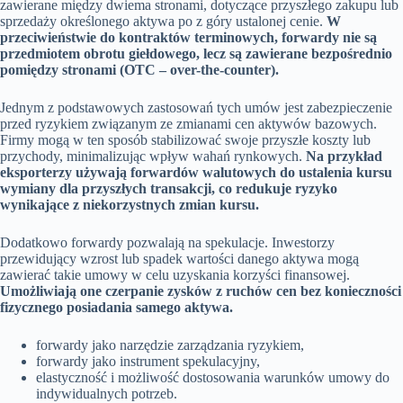
zawierane między dwiema stronami, dotyczące przyszłego zakupu lub
sprzedaży określonego aktywa po z góry ustalonej cenie.
W
przeciwieństwie do kontraktów terminowych, forwardy nie są
przedmiotem obrotu giełdowego, lecz są zawierane bezpośrednio
pomiędzy stronami (OTC – over-the-counter).
Jednym z podstawowych zastosowań tych umów jest zabezpieczenie
przed ryzykiem związanym ze zmianami cen aktywów bazowych.
Firmy mogą w ten sposób stabilizować swoje przyszłe koszty lub
przychody, minimalizując wpływ wahań rynkowych.
Na przykład
eksporterzy używają forwardów walutowych do ustalenia kursu
wymiany dla przyszłych transakcji, co redukuje ryzyko
wynikające z niekorzystnych zmian kursu.
Dodatkowo forwardy pozwalają na spekulacje. Inwestorzy
przewidujący wzrost lub spadek wartości danego aktywa mogą
zawierać takie umowy w celu uzyskania korzyści finansowej.
Umożliwiają one czerpanie zysków z ruchów cen bez konieczności
fizycznego posiadania samego aktywa.
forwardy jako narzędzie zarządzania ryzykiem,
forwardy jako instrument spekulacyjny,
elastyczność i możliwość dostosowania warunków umowy do
indywidualnych potrzeb.