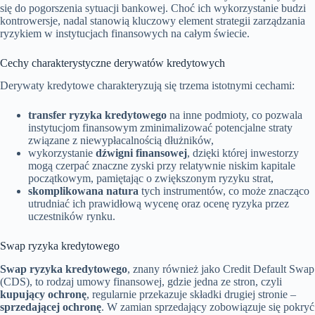
się do pogorszenia sytuacji bankowej. Choć ich wykorzystanie budzi
kontrowersje, nadal stanowią kluczowy element strategii zarządzania
ryzykiem w instytucjach finansowych na całym świecie.
Cechy charakterystyczne derywatów kredytowych
Derywaty kredytowe charakteryzują się trzema istotnymi cechami:
transfer ryzyka kredytowego
na inne podmioty, co pozwala
instytucjom finansowym zminimalizować potencjalne straty
związane z niewypłacalnością dłużników,
wykorzystanie
dźwigni finansowej
, dzięki której inwestorzy
mogą czerpać znaczne zyski przy relatywnie niskim kapitale
początkowym, pamiętając o zwiększonym ryzyku strat,
skomplikowana natura
tych instrumentów, co może znacząco
utrudniać ich prawidłową wycenę oraz ocenę ryzyka przez
uczestników rynku.
Swap ryzyka kredytowego
Swap ryzyka kredytowego
, znany również jako Credit Default Swap
(CDS), to rodzaj umowy finansowej, gdzie jedna ze stron, czyli
kupujący ochronę
, regularnie przekazuje składki drugiej stronie –
sprzedającej ochronę
. W zamian sprzedający zobowiązuje się pokryć