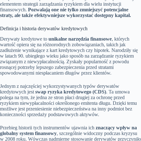
elementem strategii zarządzania ryzykiem dla wielu instytucji
finansowych.
Pozwalają one nie tylko zmniejszyć potencjalne
straty, ale także efektywniejsze wykorzystać dostępny kapitał.
Definicja i historia derywatów kredytowych
Derywaty kredytowe to
unikalne narzędzia finansowe
, których
wartość opiera się na różnorodnych zobowiązaniach, takich jak
zadłużenie wynikające z kart kredytowych czy hipotek. Narodziły się
w latach 90. ubiegłego wieku jako sposób na zarządzanie ryzykiem
związanym z niewypłacalnością. Zyskały popularność z powodu
rosnącej potrzeby lepszego zabezpieczenia przed stratami
spowodowanymi niespłacaniem długów przez klientów.
Jednym z najczęściej wykorzystywanych typów derywatów
kredytowych jest
swap ryzyka kredytowego (CDS)
. Ta umowa
polega na tym, że jedna ze stron płaci drugiej za ochronę przed
ryzykiem niewypłacalności określonego emitenta długu. Dzięki temu
możliwe jest przeniesienie niebezpieczeństwa na inny podmiot bez
konieczności sprzedaży podstawowych aktywów.
Przebieg historii tych instrumentów ujawnia ich
znaczący wpływ na
globalny system finansowy
, szczególnie widoczny podczas kryzysu
w 2008 roku. Wówczas nadmierne stosowanie derywatów przyczyniło