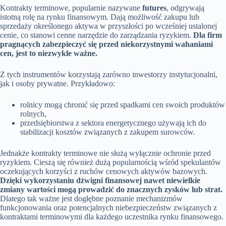
Kontrakty terminowe, popularnie nazywane
futures
, odgrywają
istotną rolę na rynku finansowym. Dają możliwość zakupu lub
sprzedaży określonego aktywa w przyszłości po wcześniej ustalonej
cenie, co stanowi cenne narzędzie do zarządzania ryzykiem.
Dla firm
pragnących zabezpieczyć się przed niekorzystnymi wahaniami
cen, jest to niezwykle ważne.
Z tych instrumentów korzystają zarówno inwestorzy instytucjonalni,
jak i osoby prywatne. Przykładowo:
rolnicy mogą chronić się przed spadkami cen swoich produktów
rolnych,
przedsiębiorstwa z sektora energetycznego używają ich do
stabilizacji kosztów związanych z zakupem surowców.
Jednakże kontrakty terminowe nie służą wyłącznie ochronie przed
ryzykiem. Cieszą się również dużą popularnością wśród spekulantów
oczekujących korzyści z ruchów cenowych aktywów bazowych.
Dzięki wykorzystaniu dźwigni finansowej nawet niewielkie
zmiany wartości mogą prowadzić do znacznych zysków lub strat.
Dlatego tak ważne jest dogłębne poznanie mechanizmów
funkcjonowania oraz potencjalnych niebezpieczeństw związanych z
kontraktami terminowymi dla każdego uczestnika rynku finansowego.