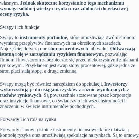
własnym.
Jednak skuteczne korzystanie z tego mechanizmu
wymaga solidnej wiedzy o rynku oraz zdolności do właściwej
oceny ryzyka.
Swapy i ich funkcje
Swapy to
instrumenty pochodne
, które umożliwiają dwóm stronom
wymianę przepływów finansowych na określonych zasadach.
Najczęściej dotyczą one
stóp procentowych
lub walut.
Odtwarzają
istotną rolę w zarządzaniu ryzykiem finansowym
, pozwalając
firmom i inwestorom zabezpieczać się przed niekorzystnymi zmianami
rynkowymi. Przykładem jest swap stopy procentowej, gdzie jedna ze
stron płaci stałą stopę, a druga zmienną.
Swapy mogą być również narzędziem do spekulacji.
Inwestorzy
wykorzystują je do osiągania zysków z różnic wynikających z
ruchów rynkowych
. Są powszechnie stosowane przez korporacje
oraz instytucje finansowe, co świadczy o ich wszechstronności i
znaczeniu w świecie instrumentów pochodnych.
Forwardy i ich rola na rynku
Forwardy stanowią istotne instrumenty finansowe, które ułatwiają
kontrolę ryzyka oraz umożliwiają spekulacje na rynkach. Są to umowy