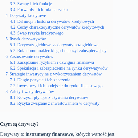
3.3
Swapy i ich funkcje
3.4
Forwardy i ich rola na rynku
4
Derywaty kredytowe
4.1
Definicja i historia derywatów kredytowych
4.2
Cechy charakterystyczne derywatów kredytowych
4.3
Swap ryzyka kredytowego
5
Rynek derywatywów
5.1
Derywaty giełdowe vs derywaty pozagiełdowe
5.2
Rola domu maklerskiego i depozyt zabezpieczający
6
Zastosowanie derywatów
6.1
Zarządzanie ryzykiem i dźwignia finansowa
6.2
Spekulacja i zabezpieczenie na rynku derywatywów
7
Strategie inwestycyjne z wykorzystaniem derywatów
7.1
Długie pozycje i ich znaczenie
7.2
Inwestorzy i ich podejście do rynku finansowego
8
Zalety i wady derywatów
8.1
Korzyści płynące z używania derywatów
8.2
Ryzyka związane z inwestowaniem w derywaty
Czym są derywaty?
Derywaty to
instrumenty finansowe
, których wartość jest