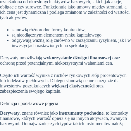
uzależniona od określonych aktywów bazowych, takich jak akcje,
obligacje czy surowce. Funkcjonują jako umowy między stronami, a
ich cena jest dynamiczna i podlega zmianom w zależności od wartości
tych aktywów.
stanowią różnorodne formy kontraktów,
są nieodłącznym elementem rynku kapitałowego,
odgrywają ważną rolę zarówno w zarządzaniu ryzykiem, jak i w
inwestycjach nastawionych na spekulację.
Derywaty umożliwiają
wykorzystanie dźwigni finansowej
oraz
ochronę przed potencjalnymi niekorzystnymi wahaniami cen.
Często ich wartość wynika z ruchów rynkowych stóp procentowych
lub indeksów giełdowych. Dlatego stanowią cenne narzędzie dla
inwestorów poszukujących
większej elastyczności
oraz
zabezpieczenia swojego kapitału.
Definicja i podstawowe pojęcia
Derywaty
, znane również jako
instrumenty pochodne
, to kontrakty
finansowe, których wartość opiera się na innych aktywach, zwanych
bazowymi. Do najważniejszych typów takich instrumentów należą: