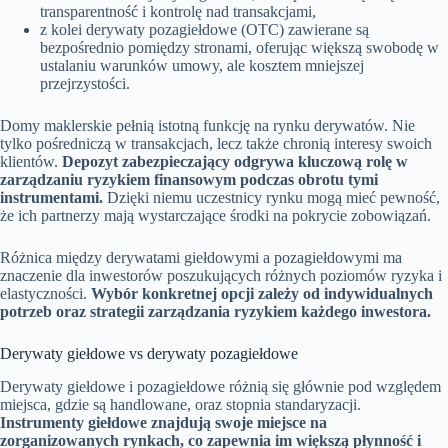
transparentność i kontrolę nad transakcjami,
z kolei derywaty pozagiełdowe (OTC) zawierane są
bezpośrednio pomiędzy stronami, oferując większą swobodę w
ustalaniu warunków umowy, ale kosztem mniejszej
przejrzystości.
Domy maklerskie pełnią istotną funkcję na rynku derywatów. Nie
tylko pośredniczą w transakcjach, lecz także chronią interesy swoich
klientów.
Depozyt zabezpieczający odgrywa kluczową rolę w
zarządzaniu ryzykiem finansowym podczas obrotu tymi
instrumentami.
Dzięki niemu uczestnicy rynku mogą mieć pewność,
że ich partnerzy mają wystarczające środki na pokrycie zobowiązań.
Różnica między derywatami giełdowymi a pozagiełdowymi ma
znaczenie dla inwestorów poszukujących różnych poziomów ryzyka i
elastyczności.
Wybór konkretnej opcji zależy od indywidualnych
potrzeb oraz strategii zarządzania ryzykiem każdego inwestora.
Derywaty giełdowe vs derywaty pozagiełdowe
Derywaty giełdowe i pozagiełdowe różnią się głównie pod względem
miejsca, gdzie są handlowane, oraz stopnia standaryzacji.
Instrumenty giełdowe znajdują swoje miejsce na
zorganizowanych rynkach, co zapewnia im większą płynność i