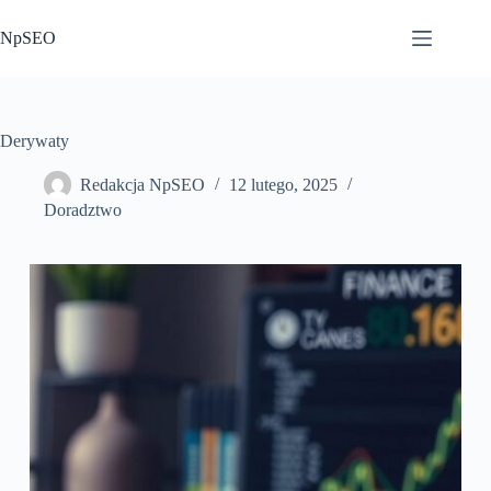
Przejdź
do
NpSEO
treści
Derywaty
Redakcja NpSEO
12 lutego, 2025
Doradztwo