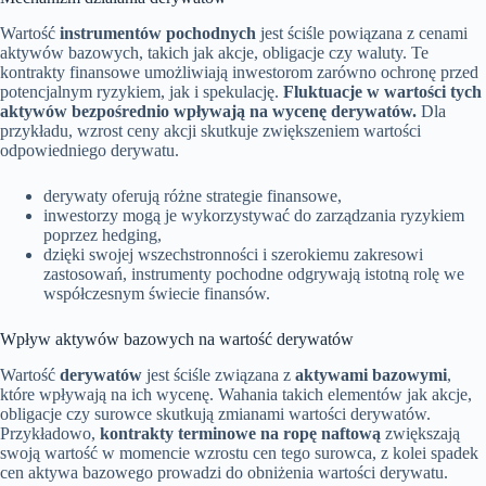
Wartość
instrumentów pochodnych
jest ściśle powiązana z cenami
aktywów bazowych, takich jak akcje, obligacje czy waluty. Te
kontrakty finansowe umożliwiają inwestorom zarówno ochronę przed
potencjalnym ryzykiem, jak i spekulację.
Fluktuacje w wartości tych
aktywów bezpośrednio wpływają na wycenę derywatów.
Dla
przykładu, wzrost ceny akcji skutkuje zwiększeniem wartości
odpowiedniego derywatu.
derywaty oferują różne strategie finansowe,
inwestorzy mogą je wykorzystywać do zarządzania ryzykiem
poprzez hedging,
dzięki swojej wszechstronności i szerokiemu zakresowi
zastosowań, instrumenty pochodne odgrywają istotną rolę we
współczesnym świecie finansów.
Wpływ aktywów bazowych na wartość derywatów
Wartość
derywatów
jest ściśle związana z
aktywami bazowymi
,
które wpływają na ich wycenę. Wahania takich elementów jak akcje,
obligacje czy surowce skutkują zmianami wartości derywatów.
Przykładowo,
kontrakty terminowe na ropę naftową
zwiększają
swoją wartość w momencie wzrostu cen tego surowca, z kolei spadek
cen aktywa bazowego prowadzi do obniżenia wartości derywatu.