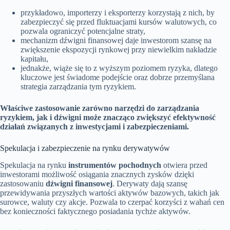
przykładowo, importerzy i eksporterzy korzystają z nich, by
zabezpieczyć się przed fluktuacjami kursów walutowych, co
pozwala ograniczyć potencjalne straty,
mechanizm dźwigni finansowej daje inwestorom szansę na
zwiększenie ekspozycji rynkowej przy niewielkim nakładzie
kapitału,
jednakże, wiąże się to z wyższym poziomem ryzyka, dlatego
kluczowe jest świadome podejście oraz dobrze przemyślana
strategia zarządzania tym ryzykiem.
Właściwe zastosowanie zarówno narzędzi do zarządzania
ryzykiem, jak i dźwigni może znacząco zwiększyć efektywność
działań związanych z inwestycjami i zabezpieczeniami.
Spekulacja i zabezpieczenie na rynku derywatywów
Spekulacja na rynku
instrumentów pochodnych
otwiera przed
inwestorami możliwość osiągania znacznych zysków dzięki
zastosowaniu
dźwigni finansowej
. Derywaty dają szansę
przewidywania przyszłych wartości aktywów bazowych, takich jak
surowce, waluty czy akcje. Pozwala to czerpać korzyści z wahań cen
bez konieczności faktycznego posiadania tychże aktywów.