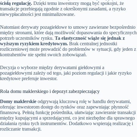
ścisłą regulację.
Dzięki temu inwestorzy mogą być spokojni, że
transakcje przebiegają zgodnie z określonymi zasadami, a ryzyko
niewypłacalności jest minimalizowane.
Natomiast derywaty pozagiełdowe to umowy zawierane bezpośrednio
między stronami, które dają możliwość dopasowania do specyficznych
potrzeb uczestników rynku.
Ta elastyczność wiąże się jednak z
wyższym ryzykiem kredytowym.
Brak centralnej jednostki
rozliczeniowej może prowadzić do problemów w sytuacji, gdy jeden z
kontrahentów nie spełni swoich zobowiązań.
Decyzja o wyborze między derywatami giełdowymi a
pozagiełdowymi zależy od tego, jaki poziom regulacji i jakie ryzyko
kredytowe preferuje inwestor.
Rola domu maklerskiego i depozyt zabezpieczający
Domy maklerskie
odgrywają kluczową rolę w handlu derywatami,
oferując inwestorom dostęp do rynków oraz zapewniając płynność
finansową. Pełnią funkcję pośrednika, ułatwiając zawieranie transakcji
między kupującymi a sprzedającymi, co jest niezbędne dla sprawnego
działania rynku tych instrumentów. Dodatkowo wspierają realizację i
rozliczanie transakcji.