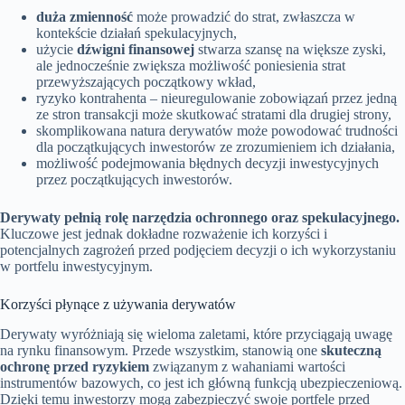
duża zmienność
może prowadzić do strat, zwłaszcza w
kontekście działań spekulacyjnych,
użycie
dźwigni finansowej
stwarza szansę na większe zyski,
ale jednocześnie zwiększa możliwość poniesienia strat
przewyższających początkowy wkład,
ryzyko kontrahenta – nieuregulowanie zobowiązań przez jedną
ze stron transakcji może skutkować stratami dla drugiej strony,
skomplikowana natura derywatów może powodować trudności
dla początkujących inwestorów ze zrozumieniem ich działania,
możliwość podejmowania błędnych decyzji inwestycyjnych
przez początkujących inwestorów.
Derywaty pełnią rolę narzędzia ochronnego oraz spekulacyjnego.
Kluczowe jest jednak dokładne rozważenie ich korzyści i
potencjalnych zagrożeń przed podjęciem decyzji o ich wykorzystaniu
w portfelu inwestycyjnym.
Korzyści płynące z używania derywatów
Derywaty wyróżniają się wieloma zaletami, które przyciągają uwagę
na rynku finansowym. Przede wszystkim, stanowią one
skuteczną
ochronę przed ryzykiem
związanym z wahaniami wartości
instrumentów bazowych, co jest ich główną funkcją ubezpieczeniową.
Dzięki temu inwestorzy mogą zabezpieczyć swoje portfele przed