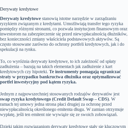
Derywaty kredytowe
Derywaty kredytowe
stanowią istotne narzędzie w zarządzaniu
ryzykiem związanym z kredytami. Umożliwiają transfer tego ryzyka
pomiędzy różnymi stronami, co pozwala instytucjom finansowym oraz
inwestorom na zabezpieczenie się przed niewypłacalnością dłużników,
bez konieczności zmiany właściciela podstawowych aktywów. Są
często stosowane zarówno do ochrony portfeli kredytowych, jak i do
spekulacji na rynku.
To, co wyróżnia derywaty kredytowe, to ich zależność od spłaty
zadłużenia – bazują na takich elementach jak zadłużenie z kart
kredytowych czy hipoteki.
Te instrumenty pomagają ograniczać
straty w przypadku bankructwa dłużnika oraz optymalizować
portfel inwestycyjny pod kątem ryzyka.
Jednym z najpowszechniej stosowanych rodzajów derywatów jest
swap ryzyka kredytowego (Credit Default Swap – CDS)
. W
ramach tej umowy jedna strona płaci drugiej za ochronę przed
niewypłacalnością określonego emitenta długu. W zamian otrzymuje
wypłatę, jeśli ten emitent nie wywiąże się ze swoich zobowiązań.
Dzięki takim rozwiązaniom derywaty kredytowe stały się kluczowym