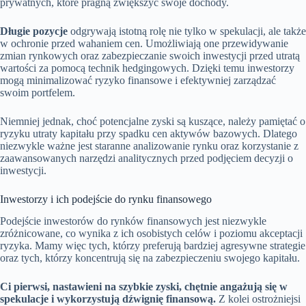
prywatnych, które pragną zwiększyć swoje dochody.
Długie pozycje
odgrywają istotną rolę nie tylko w spekulacji, ale także
w ochronie przed wahaniem cen. Umożliwiają one przewidywanie
zmian rynkowych oraz zabezpieczanie swoich inwestycji przed utratą
wartości za pomocą technik hedgingowych. Dzięki temu inwestorzy
mogą minimalizować ryzyko finansowe i efektywniej zarządzać
swoim portfelem.
Niemniej jednak, choć potencjalne zyski są kuszące, należy pamiętać o
ryzyku utraty kapitału przy spadku cen aktywów bazowych. Dlatego
niezwykle ważne jest staranne analizowanie rynku oraz korzystanie z
zaawansowanych narzędzi analitycznych przed podjęciem decyzji o
inwestycji.
Inwestorzy i ich podejście do rynku finansowego
Podejście inwestorów do rynków finansowych jest niezwykle
zróżnicowane, co wynika z ich osobistych celów i poziomu akceptacji
ryzyka. Mamy więc tych, którzy preferują bardziej agresywne strategie
oraz tych, którzy koncentrują się na zabezpieczeniu swojego kapitału.
Ci pierwsi, nastawieni na szybkie zyski, chętnie angażują się w
spekulacje i wykorzystują dźwignię finansową.
Z kolei ostrożniejsi