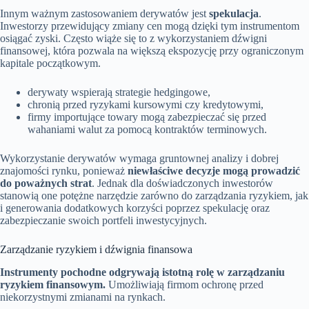
Innym ważnym zastosowaniem derywatów jest
spekulacja
.
Inwestorzy przewidujący zmiany cen mogą dzięki tym instrumentom
osiągać zyski. Często wiąże się to z wykorzystaniem dźwigni
finansowej, która pozwala na większą ekspozycję przy ograniczonym
kapitale początkowym.
derywaty wspierają strategie hedgingowe,
chronią przed ryzykami kursowymi czy kredytowymi,
firmy importujące towary mogą zabezpieczać się przed
wahaniami walut za pomocą kontraktów terminowych.
Wykorzystanie derywatów wymaga gruntownej analizy i dobrej
znajomości rynku, ponieważ
niewłaściwe decyzje mogą prowadzić
do poważnych strat
. Jednak dla doświadczonych inwestorów
stanowią one potężne narzędzie zarówno do zarządzania ryzykiem, jak
i generowania dodatkowych korzyści poprzez spekulację oraz
zabezpieczanie swoich portfeli inwestycyjnych.
Zarządzanie ryzykiem i dźwignia finansowa
Instrumenty pochodne odgrywają istotną rolę w zarządzaniu
ryzykiem finansowym.
Umożliwiają firmom ochronę przed
niekorzystnymi zmianami na rynkach.