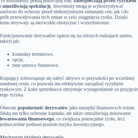
Te instrumenty pełnią podwójną rolę:
zabezpieczają przed ryzykiem
i
umożliwiają spekulację
. Inwestorzy mogą je wykorzystywać
zarówno do ochrony przed niekorzystnymi zmianami cen, jak i do
prób przewidywania tych zmian w celu osiągnięcia zysku. Dzięki
temu derywaty są niezwykle elastyczne i wszechstronne.
Funkcjonowanie derywatów opiera się na różnych rodzajach umów,
takich jak:
kontrakty terminowe,
opcje,
inne umowy finansowe.
Kupujący zobowiązuje się nabyć aktywo w przyszłości po wcześniej
ustalonej cenie, co pozwala mu efektywnie zarządzać ryzykiem
rynkowym. Z kolei sprzedawca otrzymuje wynagrodzenie za przyjęcie
tego ryzyka.
Obecnie
popularność derywatów
jako narzędzi finansowych rośnie.
Służą nie tylko ochronie kapitału, ale także umożliwiają stosowanie
lewarowania finansowego
, co zwiększa potencjalne zyski, lecz
jednocześnie podnosi poziom ryzyka inwestycyjnego.
Mechanizm działania derywatów