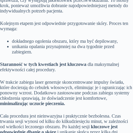
sprawdza, czy występują jakiekolwiek przeciwwskazania. To istotny
krok, ponieważ umożliwia dobranie najodpowiedniejszej metody do
indywidualnych potrzeb pacjenta.
Kolejnym etapem jest odpowiednie przygotowanie skóry. Proces ten
wymaga:
dokładnego ogolenia obszaru, który ma być depilowany,
unikania opalania przynajmniej na dwa tygodnie przed
zabiegiem.
Staranność w tych kwestiach jest kluczowa
dla maksymalnej
efektywności całej procedury.
W trakcie zabiegu laser generuje skoncentrowane impulsy światła,
które docierają do cebulek włosowych, eliminując je i ograniczając ich
ponowny wzrost. Dodatkowo zastosowane podczas zabiegu systemy
chłodzenia sprawiają, że doświadczenie jest komfortowe,
minimalizując uczucie pieczenia.
Cała procedura jest nieinwazyjna i praktycznie bezbolesna. Czas
trwania sesji wynosi od kilku do kilkudziesięciu minut, w zależności
od wielkości leczonego obszaru. Po każdej sesji
kluczowe jest
odpowiednie dbanie o skórę
i unikanie słońca przez kilka dni.