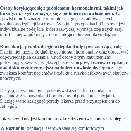
Osoby borykające się z problemami hormonalnymi, takimi jak
hirsutyzm, często zmagają się z nadmiernym owłosieniem.
To
zjawisko może znacznie utrudnić osiągnięcie zadowalających
rezultatów depilacji laserowej. W takich przypadkach kluczowe jest
indywidualne podejście, które zazwyczaj wymaga częstszych sesji
oraz bliskiej współpracy z dermatologiem lub endokrynologiem.
Konsultacja przed zabiegiem depilacji odgrywa znaczącą rolę.
Dzięki niej można dokładnie ocenić stan hormonalny oraz opracować
odpowiedni plan działania. Choć osoby z tymi zaburzeniami
potrzebują zazwyczaj większej liczby zabiegów,
laserowa depilacja
nadal skutecznie zmniejsza nadmierne owłosienie.
Oprócz tego
zwiększa komfort pacjentów i redukuje ryzyko efektywnych skutków
ubocznych.
Decyzję o ewentualnych przeciwwskazaniach do depilacji u
pacjentów z zaburzeniami hormonalnymi podejmuje specjalista.
Dlatego warto zasięgnąć porady lekarza przed przystąpieniem do
zabiegów.
Jak zapewniany jest komfort oraz bezpieczeństwo podczas zabiegu?
W Poznaniu
, depilacja laserowa stała się komfortowym