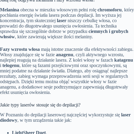
Melanina
obecna w mieszku włosowym pełni rolę
chromoforu
, który
pochłania energię światła lasera podczas depilacji. Im wyższa jej
koncentracja, tym skuteczniej
laser
niszczy cebulkę włosa, co
prowadzi do długotrwałego usunięcia owłosienia. Ta technika
sprawdza się szczególnie dobrze w przypadku
ciemnych i grubych
włosów
, które zawierają większe ilości melaniny.
Fazy wzrostu włosa
mają istotne znaczenie dla efektywności zabiegu.
Włosy znajdujące się w fazie
anagenu
, czyli aktywnego wzrostu,
najlepiej reagują na działanie lasera. Z kolei włosy w fazach
katagenu
i
telogenu
, które są fazami przejściowymi oraz spoczynkowymi, są
mniej podatne na działanie światła. Dlatego, aby osiągnąć najlepsze
rezultaty, zabieg wymaga przeprowadzenia serii sesji w regularnych
odstępach. Dzięki temu można objąć wszystkie włosy w fazie
anagenu, a dodatkowe sesje podtrzymujące zapewniają długotrwały
efekt usunięcia owłosienia.
Jakie typy laserów stosuje się do depilacji?
W Poznaniu do depilacji laserowej najczęściej wykorzystuje się
laser
diodowy
, w tym urządzenia takie jak:
LightSheer Duet
,