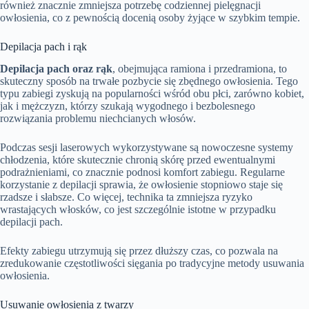
również znacznie zmniejsza potrzebę codziennej pielęgnacji
owłosienia, co z pewnością docenią osoby żyjące w szybkim tempie.
Depilacja pach i rąk
Depilacja pach oraz rąk
, obejmująca ramiona i przedramiona, to
skuteczny sposób na trwałe pozbycie się zbędnego owłosienia. Tego
typu zabiegi zyskują na popularności wśród obu płci, zarówno kobiet,
jak i mężczyzn, którzy szukają wygodnego i bezbolesnego
rozwiązania problemu niechcianych włosów.
Podczas sesji laserowych wykorzystywane są nowoczesne systemy
chłodzenia, które skutecznie chronią skórę przed ewentualnymi
podrażnieniami, co znacznie podnosi komfort zabiegu. Regularne
korzystanie z depilacji sprawia, że owłosienie stopniowo staje się
rzadsze i słabsze. Co więcej, technika ta zmniejsza ryzyko
wrastających włosków, co jest szczególnie istotne w przypadku
depilacji pach.
Efekty zabiegu utrzymują się przez dłuższy czas, co pozwala na
zredukowanie częstotliwości sięgania po tradycyjne metody usuwania
owłosienia.
Usuwanie owłosienia z twarzy