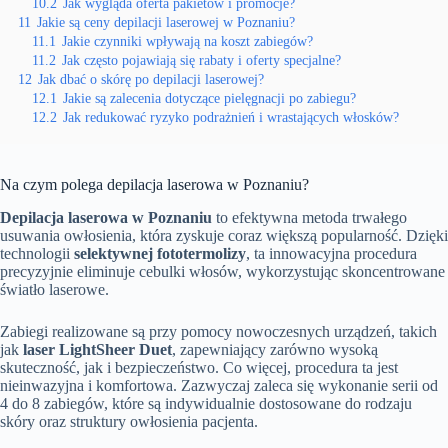
10.2
Jak wygląda oferta pakietów i promocje?
11
Jakie są ceny depilacji laserowej w Poznaniu?
11.1
Jakie czynniki wpływają na koszt zabiegów?
11.2
Jak często pojawiają się rabaty i oferty specjalne?
12
Jak dbać o skórę po depilacji laserowej?
12.1
Jakie są zalecenia dotyczące pielęgnacji po zabiegu?
12.2
Jak redukować ryzyko podrażnień i wrastających włosków?
Na czym polega depilacja laserowa w Poznaniu?
Depilacja laserowa w Poznaniu
to efektywna metoda trwałego
usuwania owłosienia, która zyskuje coraz większą popularność. Dzięki
technologii
selektywnej fototermolizy
, ta innowacyjna procedura
precyzyjnie eliminuje cebulki włosów, wykorzystując skoncentrowane
światło laserowe.
Zabiegi realizowane są przy pomocy nowoczesnych urządzeń, takich
jak
laser LightSheer Duet
, zapewniający zarówno wysoką
skuteczność, jak i bezpieczeństwo. Co więcej, procedura ta jest
nieinwazyjna i komfortowa. Zazwyczaj zaleca się wykonanie serii od
4 do 8 zabiegów, które są indywidualnie dostosowane do rodzaju
skóry oraz struktury owłosienia pacjenta.