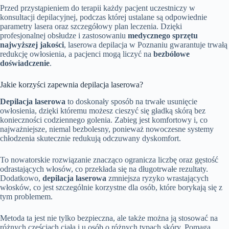
Przed przystąpieniem do terapii każdy pacjent uczestniczy w
konsultacji depilacyjnej, podczas której ustalane są odpowiednie
parametry lasera oraz szczegółowy plan leczenia. Dzięki
profesjonalnej obsłudze i zastosowaniu
medycznego sprzętu
najwyższej jakości
, laserowa depilacja w Poznaniu gwarantuje trwałą
redukcję owłosienia, a pacjenci mogą liczyć na
bezbólowe
doświadczenie
.
Jakie korzyści zapewnia depilacja laserowa?
Depilacja laserowa
to doskonały sposób na trwałe usunięcie
owłosienia, dzięki któremu możesz cieszyć się gładką skórą bez
konieczności codziennego golenia. Zabieg jest komfortowy i, co
najważniejsze, niemal bezbolesny, ponieważ nowoczesne systemy
chłodzenia skutecznie redukują odczuwany dyskomfort.
To nowatorskie rozwiązanie znacząco ogranicza liczbę oraz gęstość
odrastających włosów, co przekłada się na długotrwałe rezultaty.
Dodatkowo,
depilacja laserowa
zmniejsza ryzyko wrastających
włosków, co jest szczególnie korzystne dla osób, które borykają się z
tym problemem.
Metoda ta jest nie tylko bezpieczna, ale także można ją stosować na
różnych częściach ciała i u osób o różnych typach skóry. Pomaga