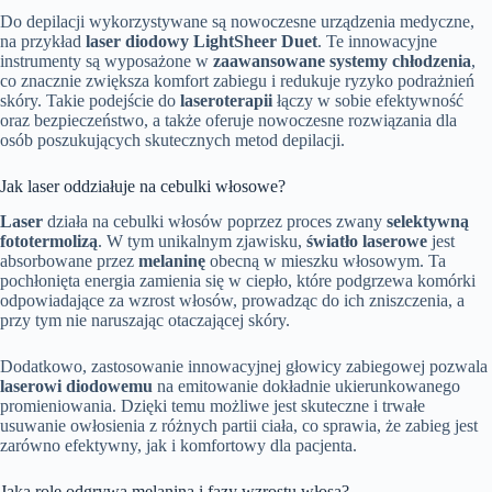
Do depilacji wykorzystywane są nowoczesne urządzenia medyczne,
na przykład
laser diodowy LightSheer Duet
. Te innowacyjne
instrumenty są wyposażone w
zaawansowane systemy chłodzenia
,
co znacznie zwiększa komfort zabiegu i redukuje ryzyko podrażnień
skóry. Takie podejście do
laseroterapii
łączy w sobie efektywność
oraz bezpieczeństwo, a także oferuje nowoczesne rozwiązania dla
osób poszukujących skutecznych metod depilacji.
Jak laser oddziałuje na cebulki włosowe?
Laser
działa na cebulki włosów poprzez proces zwany
selektywną
fototermolizą
. W tym unikalnym zjawisku,
światło laserowe
jest
absorbowane przez
melaninę
obecną w mieszku włosowym. Ta
pochłonięta energia zamienia się w ciepło, które podgrzewa komórki
odpowiadające za wzrost włosów, prowadząc do ich zniszczenia, a
przy tym nie naruszając otaczającej skóry.
Dodatkowo, zastosowanie innowacyjnej głowicy zabiegowej pozwala
laserowi diodowemu
na emitowanie dokładnie ukierunkowanego
promieniowania. Dzięki temu możliwe jest skuteczne i trwałe
usuwanie owłosienia z różnych partii ciała, co sprawia, że zabieg jest
zarówno efektywny, jak i komfortowy dla pacjenta.
Jaką rolę odgrywa melanina i fazy wzrostu włosa?