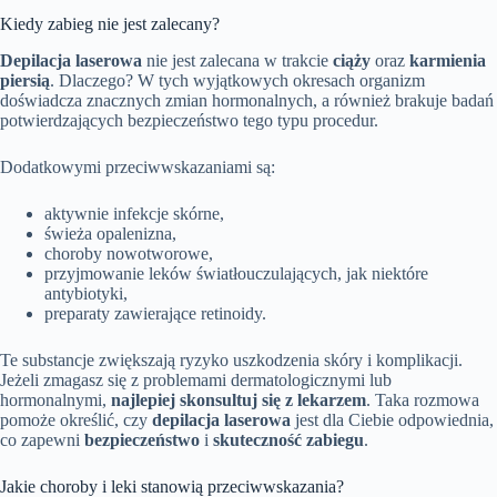
Kiedy zabieg nie jest zalecany?
Depilacja laserowa
nie jest zalecana w trakcie
ciąży
oraz
karmienia
piersią
. Dlaczego? W tych wyjątkowych okresach organizm
doświadcza znacznych zmian hormonalnych, a również brakuje badań
potwierdzających bezpieczeństwo tego typu procedur.
Dodatkowymi przeciwwskazaniami są:
aktywnie infekcje skórne,
świeża opalenizna,
choroby nowotworowe,
przyjmowanie leków światłouczulających, jak niektóre
antybiotyki,
preparaty zawierające retinoidy.
Te substancje zwiększają ryzyko uszkodzenia skóry i komplikacji.
Jeżeli zmagasz się z problemami dermatologicznymi lub
hormonalnymi,
najlepiej skonsultuj się z lekarzem
. Taka rozmowa
pomoże określić, czy
depilacja laserowa
jest dla Ciebie odpowiednia,
co zapewni
bezpieczeństwo
i
skuteczność zabiegu
.
Jakie choroby i leki stanowią przeciwwskazania?