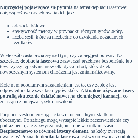
Najczęściej pojawiające się pytania
na temat depilacji laserowej
dotyczą różnych aspektów, takich jak:
odczucia bólowe,
efektywność metody w przypadku różnych typów skóry,
liczba sesji, które są niezbędne do uzyskania pożądanych
rezultatów.
Wiele osób zastanawia się nad tym, czy zabieg jest bolesny. Na
szczęście,
depilacja laserowa
zazwyczaj przebiega bezboleśnie lub
towarzyszy jej jedynie niewielki dyskomfort, który dzięki
nowoczesnym systemom chłodzenia jest zminimalizowany.
Kolejnym popularnym zagadnieniem jest to, czy zabieg jest
odpowiedni dla wszystkich typów skóry.
Aktualnie używane lasery
potrafią skutecznie działać nawet na ciemniejszej karnacji,
co
znacząco zmniejsza ryzyko powikłań.
Pacjenci często interesują się także potencjalnymi skutkami
ubocznymi. Po zabiegu mogą wystąpić lekkie zaczerwienienia czy
podrażnienia, ale zazwyczaj ustępują one w krótkim czasie.
Bezpieczeństwo to również istotny element,
na który zwracają
uwagę. W Poznaniu
depilacja laserowa
jest wykonywana zgodnie z