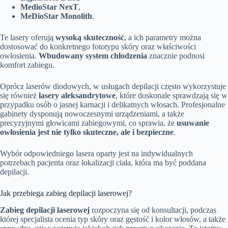
MedioStar NexT
,
MeDioStar Monolith
.
Te lasery oferują
wysoką skuteczność
, a ich parametry można
dostosować do konkretnego fototypu skóry oraz właściwości
owłosienia.
Wbudowany system chłodzenia
znacznie podnosi
komfort zabiegu.
Oprócz laserów diodowych, w usługach depilacji często wykorzystuje
się również
lasery aleksandrytowe
, które doskonale sprawdzają się w
przypadku osób o jasnej karnacji i delikatnych włosach. Profesjonalne
gabinety dysponują nowoczesnymi urządzeniami, a także
precyzyjnymi głowicami zabiegowymi, co sprawia, że
usuwanie
owłosienia jest nie tylko skuteczne, ale i bezpieczne
.
Wybór odpowiedniego lasera oparty jest na indywidualnych
potrzebach pacjenta oraz lokalizacji ciała, która ma być poddana
depilacji.
Jak przebiega zabieg depilacji laserowej?
Zabieg depilacji laserowej
rozpoczyna się od konsultacji, podczas
której specjalista ocenia typ skóry oraz gęstość i kolor włosów, a także