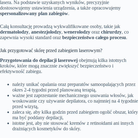
lasera. Na podstawie uzyskanych wyników, precyzyjnie
dostosowujemy ustawienia urządzenia, a także opracowujemy
spersonalizowany plan zabiegów
.
Całą konsultację prowadzą wykwalifikowane osoby, takie jak
dermatolodzy
,
anestezjolodzy
,
wenerolodzy
oraz
chirurdzy
, co
zapewnia wysoki standard oraz
bezpieczeństwo całego procesu
.
Jak przygotować skórę przed zabiegiem laserowym?
Przygotowania do depilacji laserowej
obejmują kilka istotnych
kroków, które mogą znacznie zwiększyć bezpieczeństwo i
efektywność zabiegu.
należy unikać opalania oraz preparatów samoopalających przez
okres 2-4 tygodni przed planowaną terapią,
ważne jest zaprzestanie mechanicznego usuwania włosów, jak
woskowanie czy używanie depilatora, co najmniej na 4 tygodnie
przed wizytą,
zaleca się, aby kilka godzin przed zabiegiem ogolić obszar, który
ma być poddany depilacji,
istotne jest, aby nie stosować kremów z retinoidami ani innych
drażniących kosmetyków do skóry.