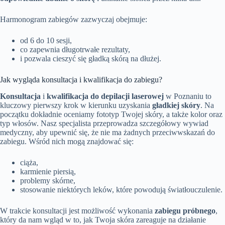
Harmonogram zabiegów zazwyczaj obejmuje:
od 6 do 10 sesji,
co zapewnia długotrwałe rezultaty,
i pozwala cieszyć się gładką skórą na dłużej.
Jak wygląda konsultacja i kwalifikacja do zabiegu?
Konsultacja
i
kwalifikacja do depilacji laserowej
w Poznaniu to
kluczowy pierwszy krok w kierunku uzyskania
gładkiej skóry
. Na
początku dokładnie oceniamy fototyp Twojej skóry, a także kolor oraz
typ włosów. Nasz specjalista przeprowadza szczegółowy wywiad
medyczny, aby upewnić się, że nie ma żadnych przeciwwskazań do
zabiegu. Wśród nich mogą znajdować się:
ciąża,
karmienie piersią,
problemy skórne,
stosowanie niektórych leków, które powodują światłouczulenie.
W trakcie konsultacji jest możliwość wykonania
zabiegu próbnego
,
który da nam wgląd w to, jak Twoja skóra zareaguje na działanie