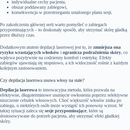
indywidualne cechy pacjenta,
obszar poddawany zabiegowi,
konsekwencja w przestrzeganiu ustalonego planu sesji.
Po zakończeniu głównej serii warto pomyśleć o zabiegach
przypominających – to doskonały sposób, aby utrzymać skórę gładką
przez dłuższy czas.
Dodatkowym atutem depilacji laserowej jest to, że
zmniejsza ona
ryzyko wrastających włosków
i
ogranicza podrażnienia skóry
, co
wpływa pozytywnie na codzienny komfort i estetykę. Efekty
zabiegów ujawniają się stopniowo, a ich widoczność rośnie z każdym
kolejnym zastosowaniem.
Czy depilacja laserowa usuwa włosy na stałe?
Depilacja laserowa
to innowacyjna metoda, która pozwala na
efektywne, długoterminowe usunięcie owłosienia poprzez selektywne
niszczenie cebulek włosowych. Choć większość włosów znika po
zabiegu, u niektórych osób może wystąpić ich ponowny wzrost. W
takiej sytuacji zaleca się
sesje przypominające
, które są
dostosowywane do potrzeb pacjenta, aby utrzymać efekt gładkiej
skóry.