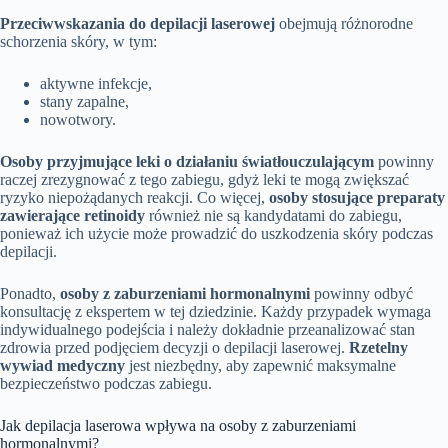
Przeciwwskazania do depilacji laserowej
obejmują różnorodne
schorzenia skóry, w tym:
aktywne infekcje,
stany zapalne,
nowotwory.
Osoby przyjmujące leki o działaniu światłouczulającym
powinny
raczej zrezygnować z tego zabiegu, gdyż leki te mogą zwiększać
ryzyko niepożądanych reakcji. Co więcej,
osoby stosujące preparaty
zawierające retinoidy
również nie są kandydatami do zabiegu,
ponieważ ich użycie może prowadzić do uszkodzenia skóry podczas
depilacji.
Ponadto,
osoby z zaburzeniami hormonalnymi
powinny odbyć
konsultację z ekspertem w tej dziedzinie. Każdy przypadek wymaga
indywidualnego podejścia i należy dokładnie przeanalizować stan
zdrowia przed podjęciem decyzji o depilacji laserowej.
Rzetelny
wywiad medyczny
jest niezbędny, aby zapewnić maksymalne
bezpieczeństwo podczas zabiegu.
Jak depilacja laserowa wpływa na osoby z zaburzeniami
hormonalnymi?