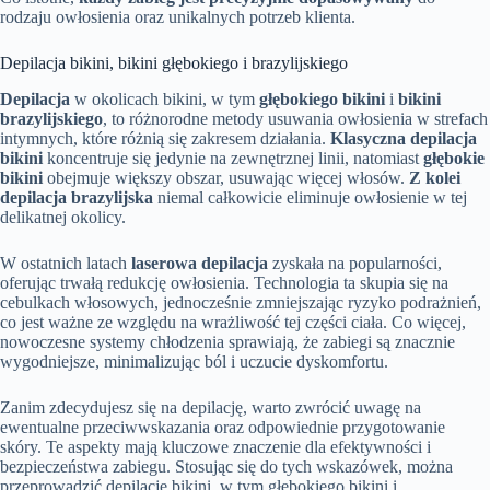
rodzaju owłosienia oraz unikalnych potrzeb klienta.
Depilacja bikini, bikini głębokiego i brazylijskiego
Depilacja
w okolicach bikini, w tym
głębokiego bikini
i
bikini
brazylijskiego
, to różnorodne metody usuwania owłosienia w strefach
intymnych, które różnią się zakresem działania.
Klasyczna depilacja
bikini
koncentruje się jedynie na zewnętrznej linii, natomiast
głębokie
bikini
obejmuje większy obszar, usuwając więcej włosów.
Z kolei
depilacja brazylijska
niemal całkowicie eliminuje owłosienie w tej
delikatnej okolicy.
W ostatnich latach
laserowa depilacja
zyskała na popularności,
oferując trwałą redukcję owłosienia. Technologia ta skupia się na
cebulkach włosowych, jednocześnie zmniejszając ryzyko podrażnień,
co jest ważne ze względu na wrażliwość tej części ciała. Co więcej,
nowoczesne systemy chłodzenia sprawiają, że zabiegi są znacznie
wygodniejsze, minimalizując ból i uczucie dyskomfortu.
Zanim zdecydujesz się na depilację, warto zwrócić uwagę na
ewentualne przeciwwskazania oraz odpowiednie przygotowanie
skóry. Te aspekty mają kluczowe znaczenie dla efektywności i
bezpieczeństwa zabiegu. Stosując się do tych wskazówek, można
przeprowadzić depilację bikini, w tym głębokiego bikini i