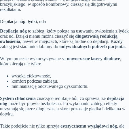
brazylijskiego, w sposób komfortowy, ciesząc się długotrwałymi
rezultatami.
Depilacja nóg: łydki, uda
Depilacja nóg
to zabieg, który polega na usuwaniu owłosienia z łydek
oraz ud. Dzięki niemu można cieszyć się
długotrwałą redukcją
owłosienia
, nawet w miejscach, które są trudne do depilacji. Każdy
zabieg jest starannie dobrany do
indywidualnych potrzeb pacjenta
.
W tym procesie wykorzystywane są
nowoczesne lasery diodowe
,
które oferują nie tylko:
wysoką efektywność,
komfort podczas zabiegu,
minimalizację odczuwanego dyskomfortu.
System chłodzenia
znacząco redukuje ból, co sprawia, że
depilacja
nóg
może być prawie bezbolesna. Po wykonaniu zabiegu efekty
utrzymują się przez długi czas, a skóra pozostaje gładka i delikatna w
dotyku.
Takie podejście nie tylko sprzyja
estetycznemu wyglądowi nóg
, ale