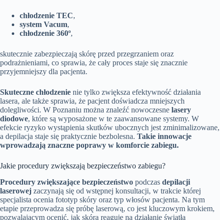
chłodzenie TEC
,
system Vacum
,
chłodzenie 360º
,
skutecznie zabezpieczają skórę przed przegrzaniem oraz
podrażnieniami, co sprawia, że cały proces staje się znacznie
przyjemniejszy dla pacjenta.
Skuteczne chłodzenie
nie tylko zwiększa efektywność działania
lasera, ale także sprawia, że pacjent doświadcza mniejszych
dolegliwości. W Poznaniu można znaleźć nowoczesne
lasery
diodowe
, które są wyposażone w te zaawansowane systemy. W
efekcie ryzyko wystąpienia skutków ubocznych jest zminimalizowane,
a depilacja staje się praktycznie bezbolesna.
Takie innowacje
wprowadzają znaczne poprawy w komforcie zabiegu.
Jakie procedury zwiększają bezpieczeństwo zabiegu?
Procedury zwiększające bezpieczeństwo
podczas
depilacji
laserowej
zaczynają się od wstępnej konsultacji, w trakcie której
specjalista ocenia fototyp skóry oraz typ włosów pacjenta. Na tym
etapie przeprowadza się próbę laserową, co jest kluczowym krokiem,
pozwalającym ocenić, jak skóra reaguje na działanie światła