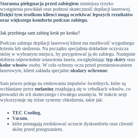
Staranna pielęgnacja przed zabiegiem
zmniejsza ryzyko
wystąpienia powikłań oraz podnosi skuteczność depilacji laserowej.
Dzięki tym środkom klienci mogą oczekiwać lepszych rezultatów
oraz większego komfortu podczas zabiegu.
Jak przebiega sam zabieg krok po kroku?
Podczas zabiegu depilacji laserowej klient ma możliwość wygodnego
leżenia lub siedzenia. Na początku specjalista dokładnie oczyszcza
skórę w wybranym miejscu, by przygotować ją do zabiegu. Następnie
dobiera odpowiednie ustawienia lasera, uwzględniając
typ skóry
oraz
kolor włosów
osoby. W celu ochrony oczu przed promieniowaniem
laserowym, klient zakłada specjalne
okulary ochronne
.
Sam proces polega na emitowaniu impulsów świetlnych, które są
wchłaniane przez
melaninę
znajdującą się w cebulkach włosów, co
prowadzi do ich skutecznego i trwałego usunięcia. W trakcie sesji
wykorzystuje się różne systemy chłodzenia, takie jak:
TEC Cooling
,
Vacum
,
które pomagają zredukować uczucie dyskomfortu oraz chronić
skórę przed przegrzaniem.