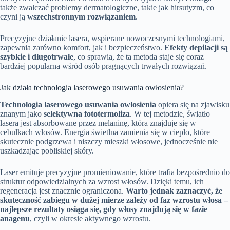
także zwalczać problemy dermatologiczne, takie jak hirsutyzm, co
czyni ją
wszechstronnym rozwiązaniem
.
Precyzyjne działanie lasera, wspierane nowoczesnymi technologiami,
zapewnia zarówno komfort, jak i bezpieczeństwo.
Efekty depilacji są
szybkie i długotrwałe
, co sprawia, że ta metoda staje się coraz
bardziej popularna wśród osób pragnących trwałych rozwiązań.
Jak działa technologia laserowego usuwania owłosienia?
Technologia laserowego usuwania owłosienia
opiera się na zjawisku
znanym jako
selektywna fototermoliza
. W tej metodzie, światło
lasera jest absorbowane przez melaninę, która znajduje się w
cebulkach włosów. Energia świetlna zamienia się w ciepło, które
skutecznie podgrzewa i niszczy mieszki włosowe, jednocześnie nie
uszkadzając pobliskiej skóry.
Laser emituje precyzyjne promieniowanie, które trafia bezpośrednio do
struktur odpowiedzialnych za wzrost włosów. Dzięki temu, ich
regeneracja jest znacznie ograniczona.
Warto jednak zaznaczyć, że
skuteczność zabiegu w dużej mierze zależy od faz wzrostu włosa –
najlepsze rezultaty osiąga się, gdy włosy znajdują się w fazie
anagenu
, czyli w okresie aktywnego wzrostu.