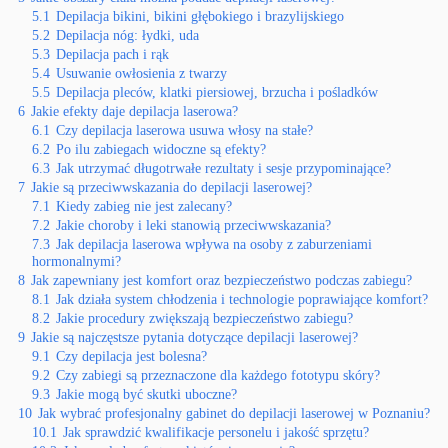
5.1
Depilacja bikini, bikini głębokiego i brazylijskiego
5.2
Depilacja nóg: łydki, uda
5.3
Depilacja pach i rąk
5.4
Usuwanie owłosienia z twarzy
5.5
Depilacja pleców, klatki piersiowej, brzucha i pośladków
6
Jakie efekty daje depilacja laserowa?
6.1
Czy depilacja laserowa usuwa włosy na stałe?
6.2
Po ilu zabiegach widoczne są efekty?
6.3
Jak utrzymać długotrwałe rezultaty i sesje przypominające?
7
Jakie są przeciwwskazania do depilacji laserowej?
7.1
Kiedy zabieg nie jest zalecany?
7.2
Jakie choroby i leki stanowią przeciwwskazania?
7.3
Jak depilacja laserowa wpływa na osoby z zaburzeniami
hormonalnymi?
8
Jak zapewniany jest komfort oraz bezpieczeństwo podczas zabiegu?
8.1
Jak działa system chłodzenia i technologie poprawiające komfort?
8.2
Jakie procedury zwiększają bezpieczeństwo zabiegu?
9
Jakie są najczęstsze pytania dotyczące depilacji laserowej?
9.1
Czy depilacja jest bolesna?
9.2
Czy zabiegi są przeznaczone dla każdego fototypu skóry?
9.3
Jakie mogą być skutki uboczne?
10
Jak wybrać profesjonalny gabinet do depilacji laserowej w Poznaniu?
10.1
Jak sprawdzić kwalifikacje personelu i jakość sprzętu?