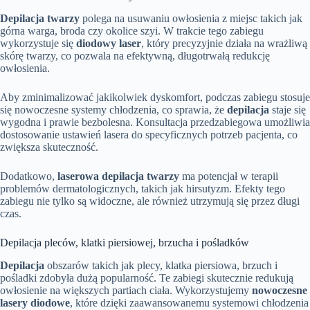
Depilacja twarzy
polega na usuwaniu owłosienia z miejsc takich jak
górna warga, broda czy okolice szyi. W trakcie tego zabiegu
wykorzystuje się
diodowy laser
, który precyzyjnie działa na wrażliwą
skórę twarzy, co pozwala na efektywną, długotrwałą redukcję
owłosienia.
Aby zminimalizować jakikolwiek dyskomfort, podczas zabiegu stosuje
się nowoczesne systemy chłodzenia, co sprawia, że
depilacja
staje się
wygodna i prawie bezbolesna. Konsultacja przedzabiegowa umożliwia
dostosowanie ustawień lasera do specyficznych potrzeb pacjenta, co
zwiększa skuteczność.
Dodatkowo,
laserowa depilacja twarzy
ma potencjał w terapii
problemów dermatologicznych, takich jak hirsutyzm. Efekty tego
zabiegu nie tylko są widoczne, ale również utrzymują się przez długi
czas.
Depilacja pleców, klatki piersiowej, brzucha i pośladków
Depilacja
obszarów takich jak plecy, klatka piersiowa, brzuch i
pośladki zdobyła dużą popularność. Te zabiegi skutecznie redukują
owłosienie na większych partiach ciała. Wykorzystujemy
nowoczesne
lasery diodowe
, które dzięki zaawansowanemu systemowi chłodzenia