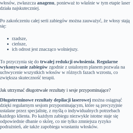
włosów, zwłaszcza
anagenu
, ponieważ to właśnie w tym etapie laser
działa najskuteczniej.
Po zakończeniu całej serii zabiegów można zauważyć, że włosy stają
się:
rzadsze,
cieńsze,
ich odrost jest znacząco wolniejszy.
To przyczynia się do
trwałej redukcji owłosienia
.
Regularne
wykonywanie zabiegów
zgodnie z ustalonym planem pozwala na
uchwycenie wszystkich włosów w różnych fazach wzrostu, co
zwiększa skuteczność terapii.
Jak utrzymać długotrwałe rezultaty i sesje przypominające?
Długoterminowe rezultaty depilacji laserowej
można osiągnąć
dzięki regularnym sesjom przypominającym, które są precyzyjnie
ustalane przez specjalistę, z myślą o indywidualnych potrzebach
każdego klienta. Po każdym zabiegu niezwykle istotne staje się
odpowiednie dbanie o skórę, co nie tylko zmniejsza ryzyko
podrażnień, ale także zapobiega wrastaniu włosków.