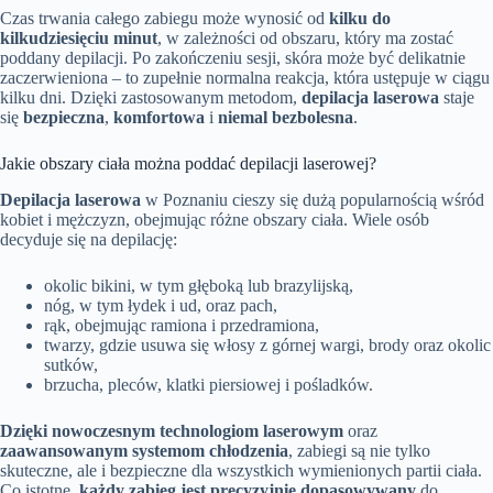
Czas trwania całego zabiegu może wynosić od
kilku do
kilkudziesięciu minut
, w zależności od obszaru, który ma zostać
poddany depilacji. Po zakończeniu sesji, skóra może być delikatnie
zaczerwieniona – to zupełnie normalna reakcja, która ustępuje w ciągu
kilku dni. Dzięki zastosowanym metodom,
depilacja laserowa
staje
się
bezpieczna
,
komfortowa
i
niemal bezbolesna
.
Jakie obszary ciała można poddać depilacji laserowej?
Depilacja laserowa
w Poznaniu cieszy się dużą popularnością wśród
kobiet i mężczyzn, obejmując różne obszary ciała. Wiele osób
decyduje się na depilację:
okolic bikini, w tym głęboką lub brazylijską,
nóg, w tym łydek i ud, oraz pach,
rąk, obejmując ramiona i przedramiona,
twarzy, gdzie usuwa się włosy z górnej wargi, brody oraz okolic
sutków,
brzucha, pleców, klatki piersiowej i pośladków.
Dzięki nowoczesnym technologiom laserowym
oraz
zaawansowanym systemom chłodzenia
, zabiegi są nie tylko
skuteczne, ale i bezpieczne dla wszystkich wymienionych partii ciała.
Co istotne,
każdy zabieg jest precyzyjnie dopasowywany
do