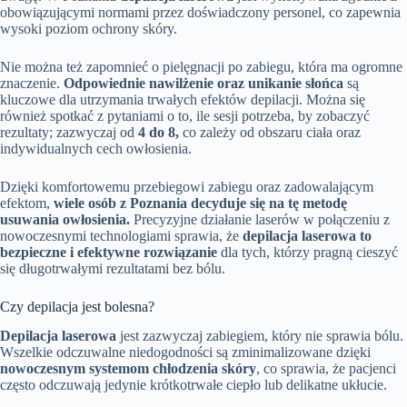
obowiązującymi normami przez doświadczony personel, co zapewnia
wysoki poziom ochrony skóry.
Nie można też zapomnieć o pielęgnacji po zabiegu, która ma ogromne
znaczenie.
Odpowiednie nawilżenie oraz unikanie słońca
są
kluczowe dla utrzymania trwałych efektów depilacji. Można się
również spotkać z pytaniami o to, ile sesji potrzeba, by zobaczyć
rezultaty; zazwyczaj od
4 do 8,
co zależy od obszaru ciała oraz
indywidualnych cech owłosienia.
Dzięki komfortowemu przebiegowi zabiegu oraz zadowalającym
efektom,
wiele osób z Poznania decyduje się na tę metodę
usuwania owłosienia.
Precyzyjne działanie laserów w połączeniu z
nowoczesnymi technologiami sprawia, że
depilacja laserowa to
bezpieczne i efektywne rozwiązanie
dla tych, którzy pragną cieszyć
się długotrwałymi rezultatami bez bólu.
Czy depilacja jest bolesna?
Depilacja laserowa
jest zazwyczaj zabiegiem, który nie sprawia bólu.
Wszelkie odczuwalne niedogodności są zminimalizowane dzięki
nowoczesnym systemom chłodzenia skóry
, co sprawia, że pacjenci
często odczuwają jedynie krótkotrwałe ciepło lub delikatne ukłucie.