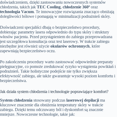
doświadczeniem, dzięki zastosowaniu nowoczesnych systemów
chłodzenia, takich jak
TEC Cooling
,
chłodzenie 360º
oraz
technologia Vacum
. Te innowacyjne rozwiązania znacząco obniżają
dolegliwości bólowe i pomagają w minimalizacji podrażnień skóry.
Doświadczeni specjaliści dbają o bezpieczeństwo procedury,
dobierając parametry lasera odpowiednio do typu skóry i struktury
włosów pacjenta. Przed przystąpieniem do zabiegu przeprowadzana
jest szczegółowa konsultacja oraz test laserowy. W trakcie zabiegu
niezbędne jest również użycie
okularów ochronnych
, które
zapewniają bezpieczeństwo oczu.
Po zakończeniu procedury warto zastosować odpowiednie preparaty
pielęgnacyjne, co pomoże zredukować ryzyko wystąpienia powikłań i
podrażnień. Takie holistyczne podejście nie tylko zwiększa
efektywność zabiegu, ale także gwarantuje wysoki poziom komfortu i
bezpieczeństwa.
Jak działa system chłodzenia i technologie poprawiające komfort?
System chłodzenia
stosowany podczas
laserowej depilacji
ma
kluczowe znaczenie dla obniżenia temperatury skóry w trakcie
zabiegu. Dzięki temu odczuwany ból i dyskomfort są znacznie
mniejsze. Nowoczesne technologie, takie jak: