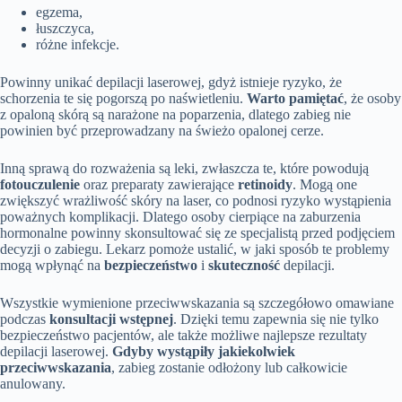
egzema,
łuszczyca,
różne infekcje.
Powinny unikać depilacji laserowej, gdyż istnieje ryzyko, że
schorzenia te się pogorszą po naświetleniu.
Warto pamiętać
, że osoby
z opaloną skórą są narażone na poparzenia, dlatego zabieg nie
powinien być przeprowadzany na świeżo opalonej cerze.
Inną sprawą do rozważenia są leki, zwłaszcza te, które powodują
fotouczulenie
oraz preparaty zawierające
retinoidy
. Mogą one
zwiększyć wrażliwość skóry na laser, co podnosi ryzyko wystąpienia
poważnych komplikacji. Dlatego osoby cierpiące na zaburzenia
hormonalne powinny skonsultować się ze specjalistą przed podjęciem
decyzji o zabiegu. Lekarz pomoże ustalić, w jaki sposób te problemy
mogą wpłynąć na
bezpieczeństwo
i
skuteczność
depilacji.
Wszystkie wymienione przeciwwskazania są szczegółowo omawiane
podczas
konsultacji wstępnej
. Dzięki temu zapewnia się nie tylko
bezpieczeństwo pacjentów, ale także możliwe najlepsze rezultaty
depilacji laserowej.
Gdyby wystąpiły jakiekolwiek
przeciwwskazania
, zabieg zostanie odłożony lub całkowicie
anulowany.