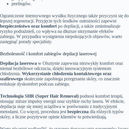
peelingów.
Ograniczenie intensywnego wysiłku fizycznego także przyczyni się do
lepszej regeneracji. Przyjęcie tych środków ostrożności zapewni
bezpieczeństwo oraz komfort
po depilacji, a także zminimalizuje
ryzyko podrażnień, co wpływa na dłuższe utrzymanie efektów
zabiegu. W przypadku wystąpienia niepokojących objawów, warto
zasięgnąć porady specjalisty.
Bezbolesność i komfort zabiegów depilacji laserowej
Depilacja laserowa
w Olsztynie zapewnia niezwykły komfort oraz
niemal bezbólowe odczucia, dzięki innowacyjnym systemom
chłodzenia.
Wykorzystanie chłodzenia kontaktowego oraz
szafirowego
skutecznie zapobiega przegrzaniu skóry, co znacznie
redukuje dyskomfort podczas zabiegu.
Technologia SHR (Super Hair Removal)
podnosi komfort terapii,
stosując niższe impulsy energii oraz szybkie ruchy lasera. W efekcie,
depilacja staje się mniej uciążliwa w porównaniu z tradycyjnymi
metodami. Co więcej, procedura jest
bezpieczna
dla różnych typów
skóry, a liczne pozytywne opinie klientów to potwierdzają.
Warto również podkreślić, że staranne dopasowanie parametrów lasera