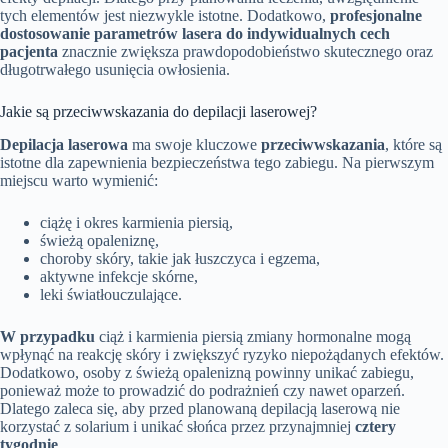
tych elementów jest niezwykle istotne. Dodatkowo,
profesjonalne
dostosowanie parametrów lasera do indywidualnych cech
pacjenta
znacznie zwiększa prawdopodobieństwo skutecznego oraz
długotrwałego usunięcia owłosienia.
Jakie są przeciwwskazania do depilacji laserowej?
Depilacja laserowa
ma swoje kluczowe
przeciwwskazania
, które są
istotne dla zapewnienia bezpieczeństwa tego zabiegu. Na pierwszym
miejscu warto wymienić:
ciążę i okres karmienia piersią,
świeżą opaleniznę,
choroby skóry, takie jak łuszczyca i egzema,
aktywne infekcje skórne,
leki światłouczulające.
W przypadku
ciąż i karmienia piersią zmiany hormonalne mogą
wpłynąć na reakcję skóry i zwiększyć ryzyko niepożądanych efektów.
Dodatkowo, osoby z świeżą opalenizną powinny unikać zabiegu,
ponieważ może to prowadzić do podrażnień czy nawet oparzeń.
Dlatego zaleca się, aby przed planowaną depilacją laserową nie
korzystać z solarium i unikać słońca przez przynajmniej
cztery
tygodnie
.