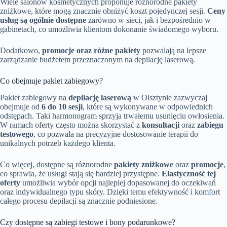
Wiele salonów kosmetycznych proponuje różnorodne pakiety
zniżkowe, które mogą znacznie obniżyć koszt pojedynczej sesji.
Ceny
usług są ogólnie dostępne
zarówno w sieci, jak i bezpośrednio w
gabinetach, co umożliwia klientom dokonanie świadomego wyboru.
Dodatkowo,
promocje oraz różne pakiety
pozwalają na lepsze
zarządzanie budżetem przeznaczonym na depilację laserową.
Co obejmuje pakiet zabiegowy?
Pakiet zabiegowy na
depilację laserową
w Olsztynie zazwyczaj
obejmuje od
6 do 10 sesji
, które są wykonywane w odpowiednich
odstępach. Taki harmonogram sprzyja trwałemu usunięciu owłosienia.
W ramach oferty często można skorzystać z
konsultacji
oraz
zabiegu
testowego
, co pozwala na precyzyjne dostosowanie terapii do
unikalnych potrzeb każdego klienta.
Co więcej, dostępne są różnorodne
pakiety zniżkowe
oraz
promocje
,
co sprawia, że usługi stają się bardziej przystępne.
Elastyczność tej
oferty
umożliwia wybór opcji najlepiej dopasowanej do oczekiwań
oraz indywidualnego typu skóry. Dzięki temu efektywność i komfort
całego procesu depilacji są znacznie podniesione.
Czy dostępne są zabiegi testowe i bony podarunkowe?