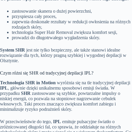
zastosowanie skanera o dużej powierzchni,
przyspiesza cały proces,
zapewnia doskonałe rezultaty w redukcji owłosienia na różnych
rodzajach skóry,
technologia Super Hair Removal zwiększa komfort sesji,
prowadzi do długotrwałego wygładzenia skóry.
System SHR
jest nie tylko bezpieczny, ale także stanowi idealne
rozwiązanie dla tych, którzy pragną szybkiej i wygodnej depilacji w
Olsztynie.
Czym różni się SHR od tradycyjnej depilacji IPL?
Technologia SHR in Motion
wyróżnia się na tle tradycyjnej depilacji
IPL
, głównie dzięki unikalnemu sposobowi emisji światła. W
przypadku
SHR
zastosowane są szybkie, powtarzalne impulsy o
niskiej energii, co pozwala na stopniowe nagrzewanie cebulek
włosowych. Taki proces znacząco zwiększa komfort zabiegu i
minimalizuje ryzyko podrażnień skóry.
W przeciwieństwie do tego,
IPL
emituje pulsacyjne światło o
zróżnicowanej długości fal, co sprawia, że oddziałuje na różnych