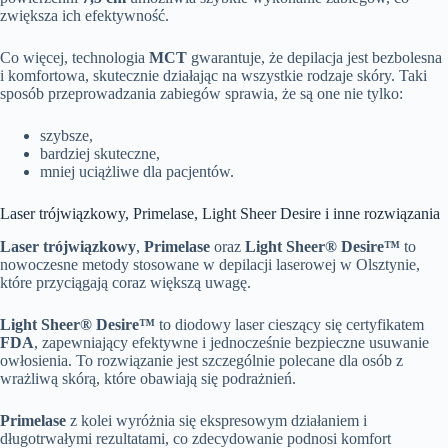
zwiększa ich efektywność.
Co więcej, technologia
MCT
gwarantuje, że depilacja jest bezbolesna
i komfortowa, skutecznie działając na wszystkie rodzaje skóry. Taki
sposób przeprowadzania zabiegów sprawia, że są one nie tylko:
szybsze,
bardziej skuteczne,
mniej uciążliwe dla pacjentów.
Laser trójwiązkowy, Primelase, Light Sheer Desire i inne rozwiązania
Laser trójwiązkowy
,
Primelase
oraz
Light Sheer® Desire™
to
nowoczesne metody stosowane w depilacji laserowej w Olsztynie,
które przyciągają coraz większą uwagę.
Light Sheer® Desire™
to diodowy laser cieszący się certyfikatem
FDA
, zapewniający efektywne i jednocześnie bezpieczne usuwanie
owłosienia. To rozwiązanie jest szczególnie polecane dla osób z
wrażliwą skórą, które obawiają się podrażnień.
Primelase
z kolei wyróżnia się ekspresowym działaniem i
długotrwałymi rezultatami, co zdecydowanie podnosi komfort