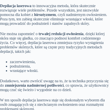
Depilacja laserowa
to innowacyjna metoda, która skutecznie
rozwiązuje wiele problemów. Przede wszystkim, jest niezwykle
pomocna dla kobiet z
hirsutyzmem
, czyli nadmiernym owłosieniem.
Poza tym, ten zabieg skutecznie eliminuje wrastające włoski, które
mogą prowadzić do podrażnień i stanów zapalnych skóry.
Nie można zapomnieć o
trwałej redukcji owłosienia
, dzięki której
skóra staje się gładka, co znacząco podnosi komfort codziennego
życia. Co więcej, depilacja laserowa zmniejsza ryzyko wystąpienia
problemów skórnych, które są częste przy tradycyjnych metodach
depilacji, takich jak:
zaczerwienienia,
podrażnienia,
wrastające włoski.
Dodatkowo, warto zwrócić uwagę na to, że ta technika przyczynia się
do
zmniejszenia nadmiernej potliwości
, co sprawia, że użytkownicy
mogą czuć się świeżo i wygodnie na co dzień.
W ten sposób depilacja laserowa staje się doskonałym wyborem dla
osób zmagających się z niechcianym owłosieniem oraz rozmaitymi
problemami skórnymi.