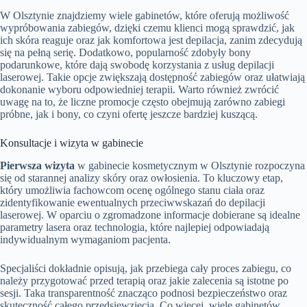
W Olsztynie znajdziemy wiele gabinetów, które oferują możliwość
wypróbowania zabiegów, dzięki czemu klienci mogą sprawdzić, jak
ich skóra reaguje oraz jak komfortowa jest depilacja, zanim zdecydują
się na pełną serię. Dodatkowo, popularność zdobyły bony
podarunkowe, które dają swobodę korzystania z usług depilacji
laserowej. Takie opcje zwiększają dostępność zabiegów oraz ułatwiają
dokonanie wyboru odpowiedniej terapii. Warto również zwrócić
uwagę na to, że liczne promocje często obejmują zarówno zabiegi
próbne, jak i bony, co czyni ofertę jeszcze bardziej kuszącą.
Konsultacje i wizyta w gabinecie
Pierwsza wizyta
w gabinecie kosmetycznym w Olsztynie rozpoczyna
się od starannej analizy skóry oraz owłosienia. To kluczowy etap,
który umożliwia fachowcom ocenę ogólnego stanu ciała oraz
zidentyfikowanie ewentualnych przeciwwskazań do depilacji
laserowej. W oparciu o zgromadzone informacje dobierane są idealne
parametry lasera oraz technologia, które najlepiej odpowiadają
indywidualnym wymaganiom pacjenta.
Specjaliści dokładnie opisują, jak przebiega cały proces zabiegu, co
należy przygotować przed terapią oraz jakie zalecenia są istotne po
sesji. Taka transparentność znacząco podnosi bezpieczeństwo oraz
skuteczność całego przedsięwzięcia. Co więcej, wiele gabinetów