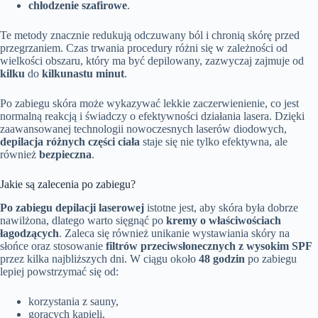
chłodzenie szafirowe
.
Te metody znacznie redukują odczuwany ból i chronią skórę przed
przegrzaniem. Czas trwania procedury różni się w zależności od
wielkości obszaru, który ma być depilowany, zazwyczaj zajmuje od
kilku
do
kilkunastu minut
.
Po zabiegu skóra może wykazywać lekkie zaczerwienienie, co jest
normalną reakcją i świadczy o efektywności działania lasera. Dzięki
zaawansowanej technologii nowoczesnych laserów diodowych,
depilacja różnych części ciała
staje się nie tylko efektywna, ale
również
bezpieczna
.
Jakie są zalecenia po zabiegu?
Po zabiegu depilacji laserowej
istotne jest, aby skóra była dobrze
nawilżona, dlatego warto sięgnąć po
kremy o właściwościach
łagodzących
. Zaleca się również unikanie wystawiania skóry na
słońce oraz stosowanie
filtrów przeciwsłonecznych z wysokim SPF
przez kilka najbliższych dni. W ciągu około
48 godzin
po zabiegu
lepiej powstrzymać się od:
korzystania z sauny,
gorących kąpieli,