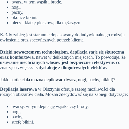
twarz, w tym wąsik i brodę,
nogi,
pachy,
okolice bikini.
plecy i klatkę piersiową dla mężczyzn.
Każdy zabieg jest starannie dopasowany do indywidualnego rodzaju
owłosienia oraz specyficznych potrzeb klienta.
Dzięki nowoczesnym technologiom, depilacja staje się skuteczna
oraz komfortowa
, nawet w delikatnych miejscach. To powoduje, że
usuwanie niechcianych włosów jest bezpieczne i efektywne
, co
znacząco zwiększa
satysfakcję z długotrwałych efektów.
Jakie partie ciała można depilować (twarz, nogi, pachy, bikini)?
Depilacja laserowa
w Olsztynie oferuje szereg możliwości dla
różnych obszarów ciała. Można zdecydować się na zabiegi dotyczące:
twarzy, w tym depilację wąsika czy brody,
nogi,
pachy,
strefę bikini.