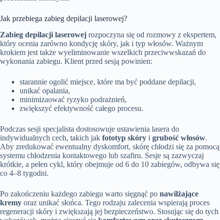
Jak przebiega zabieg depilacji laserowej?
Zabieg depilacji laserowej
rozpoczyna się od rozmowy z ekspertem,
który ocenia zarówno kondycję skóry, jak i typ włosów. Ważnym
krokiem jest także wyeliminowanie wszelkich przeciwwskazań do
wykonania zabiegu. Klient przed sesją powinien:
starannie ogolić miejsce, które ma być poddane depilacji,
unikać opalania,
minimizaować ryzyko podrażnień,
zwiększyć efektywność całego procesu.
Podczas sesji specjalista dostosowuje ustawienia lasera do
indywidualnych cech, takich jak
fototyp skóry
i
grubość włosów
.
Aby zredukować ewentualny dyskomfort, skórę chłodzi się za pomocą
systemu chłodzenia kontaktowego lub szafiru. Sesje są zazwyczaj
krótkie, a pełen cykl, który obejmuje od 6 do 10 zabiegów, odbywa się
co 4–8 tygodni.
Po zakończeniu każdego zabiegu warto sięgnąć po
nawilżające
kremy
oraz unikać słońca. Tego rodzaju zalecenia wspierają proces
regeneracji skóry i zwiększają jej bezpieczeństwo. Stosując się do tych