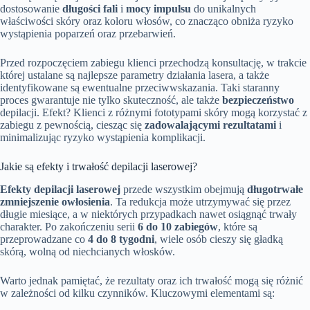
dostosowanie
długości fali
i
mocy impulsu
do unikalnych
właściwości skóry oraz koloru włosów, co znacząco obniża ryzyko
wystąpienia poparzeń oraz przebarwień.
Przed rozpoczęciem zabiegu klienci przechodzą konsultację, w trakcie
której ustalane są najlepsze parametry działania lasera, a także
identyfikowane są ewentualne przeciwwskazania. Taki staranny
proces gwarantuje nie tylko skuteczność, ale także
bezpieczeństwo
depilacji. Efekt? Klienci z różnymi fototypami skóry mogą korzystać z
zabiegu z pewnością, ciesząc się
zadowalającymi rezultatami
i
minimalizując ryzyko wystąpienia komplikacji.
Jakie są efekty i trwałość depilacji laserowej?
Efekty depilacji laserowej
przede wszystkim obejmują
długotrwałe
zmniejszenie owłosienia
. Ta redukcja może utrzymywać się przez
długie miesiące, a w niektórych przypadkach nawet osiągnąć trwały
charakter. Po zakończeniu serii
6 do 10 zabiegów
, które są
przeprowadzane co
4 do 8 tygodni
, wiele osób cieszy się gładką
skórą, wolną od niechcianych włosków.
Warto jednak pamiętać, że rezultaty oraz ich trwałość mogą się różnić
w zależności od kilku czynników. Kluczowymi elementami są: