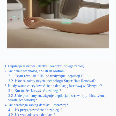
1
Depilacja laserowa Olsztyn: Na czym polega zabieg?
2
Jak działa technologia SHR in Motion?
2.1
Czym różni się SHR od tradycyjnej depilacji IPL?
2.2
Jakie są zalety użycia technologii Super Hair Removal?
3
Kiedy warto zdecydować się na depilację laserową w Olsztynie?
3.1
Kto może skorzystać z zabiegu?
3.2
Jakie problemy rozwiązuje depilacja laserowa (np. hirsutyzm,
wrastające włoski)?
4
Jak przebiega zabieg depilacji laserowej?
4.1
Jak przygotować się do zabiegu?
4.2
Jak wygląda sesja depilacji?