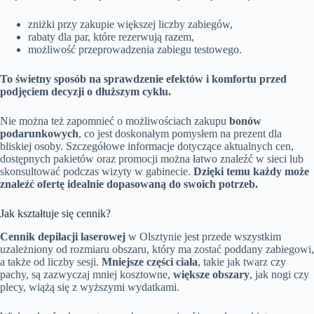
zniżki przy zakupie większej liczby zabiegów,
rabaty dla par, które rezerwują razem,
możliwość przeprowadzenia zabiegu testowego.
To świetny sposób na sprawdzenie efektów i komfortu przed
podjęciem decyzji o dłuższym cyklu.
Nie można też zapomnieć o możliwościach zakupu
bonów
podarunkowych
, co jest doskonałym pomysłem na prezent dla
bliskiej osoby. Szczegółowe informacje dotyczące aktualnych cen,
dostępnych pakietów oraz promocji można łatwo znaleźć w sieci lub
skonsultować podczas wizyty w gabinecie.
Dzięki temu każdy może
znaleźć ofertę idealnie dopasowaną do swoich potrzeb.
Jak kształtuje się cennik?
Cennik depilacji laserowej
w Olsztynie jest przede wszystkim
uzależniony od rozmiaru obszaru, który ma zostać poddany zabiegowi,
a także od liczby sesji.
Mniejsze części ciała
, takie jak twarz czy
pachy, są zazwyczaj mniej kosztowne,
większe obszary
, jak nogi czy
plecy, wiążą się z wyższymi wydatkami.