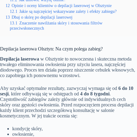
12
Opinie i oceny klientów o depilacji laserowej w Olsztynie
12.1
Jakie są najczęściej wskazywane zalety i efekty zabiegu?
13
Dbaj o skórę po depilacji laserowej
13.1
Znaczenie nawilżania skóry i stosowania filtrów
przeciwsłonecznych
Depilacja laserowa Olsztyn: Na czym polega zabieg?
Depilacja laserowa
w Olsztynie to nowoczesna i skuteczna metoda
trwałego eliminowania owłosienia przy użyciu lasera, najczęściej
diodowego. Proces ten działa poprzez niszczenie cebulek włosowych,
co zapobiega ich ponownemu wzrostowi.
Aby uzyskać optymalne rezultaty, zazwyczaj wymaga się od
6 do 10
sesji
, które odbywają się w odstępach od
4 do 8 tygodni
.
Częstotliwość zabiegów zależy głównie od indywidualnych cech
skóry oraz gęstości owłosienia. Przed rozpoczęciem procesu depilacji
każdy klient przechodzi szczegółową konsultację w salonie
kosmetycznym. W jej trakcie ocenia się:
kondycję skóry,
owłosienie,