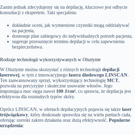
Zanim jednak zdecydujemy się na depilację, kluczowe jest odbycie
konsultacji z ekspertem. Taki specjalista:
dokładnie oceni, jak wymienione czynniki mogą oddziaływać
na pacjenta,
dostosuje plan zabiegowy do indywidualnych potrzeb pacjenta,
sugeruje przesunięcie terminu depilacji w celu zapewnienia
bezpieczeństwa.
Rodzaje technologii wykorzystywanych w Olsztynie
W Olsztynie można skorzystać z różnych technologii
depilacji
laserowej
, w tym z innowacyjnego
lasera diodowego LINSCAN
.
Ten zaawansowany sprzęt, wykorzystujący technologię
MCT
,
pozwala na precyzyjne i skuteczne usuwanie włosów. Jego
imponująca moc sięga nawet
100 J/cm²
, co sprawia, że depilacja jest
efektywna dla rozmaitych typów skóry.
Oprócz LINSCAN, w ofertach depilacyjnych pojawia się także
laser
trójwiązkowy
, który doskonale sprawdza się na wielu partiach ciała,
oferując szeroki zakres działania oraz dużą efektywność.
Popularne
urządzenia
: