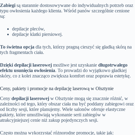
Zabiegi
są starannie dostosowywane do indywidualnych potrzeb oraz
typu owłosienia każdego klienta. Wśród panów szczególnie cenione
są:
depilacje pleców,
depilacje klatki piersiowej.
To świetna opcja
dla tych, którzy pragną cieszyć się gładką skórą na
tych fragmentach ciała.
Dzięki depilacji laserowej
możliwe jest uzyskanie
długotrwałego
efektu usunięcia owłosienia
. To prowadzi do wyjątkowo gładkiej
skóry, co z kolei znacząco zwiększa komfort oraz poprawia estetykę.
Ceny, pakiety i promocje na depilację laserową w Olsztynie
Ceny
depilacji laserowej
w Olsztynie mogą się znacznie różnić, w
zależności od tego, który obszar ciała ma być poddany zabiegowi oraz
od liczby sesji, które planujemy. Wiele salonów oferuje elastyczne
pakiety, które umożliwiają wykonanie serii zabiegów w
atrakcyjniejszej cenie niż zakup pojedynczych sesji.
Często można wykorzystać różnorodne promocje, takie jak: