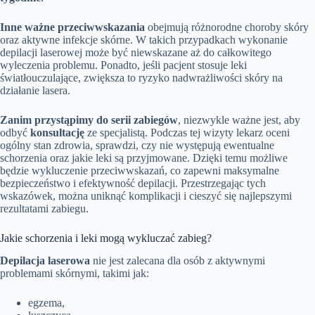
Inne ważne przeciwwskazania
obejmują różnorodne choroby skóry
oraz aktywne infekcje skórne. W takich przypadkach wykonanie
depilacji laserowej może być niewskazane aż do całkowitego
wyleczenia problemu. Ponadto, jeśli pacjent stosuje leki
światłouczulające, zwiększa to ryzyko nadwrażliwości skóry na
działanie lasera.
Zanim przystąpimy do serii zabiegów
, niezwykle ważne jest, aby
odbyć
konsultację
ze specjalistą. Podczas tej wizyty lekarz oceni
ogólny stan zdrowia, sprawdzi, czy nie występują ewentualne
schorzenia oraz jakie leki są przyjmowane. Dzięki temu możliwe
będzie wykluczenie przeciwwskazań, co zapewni maksymalne
bezpieczeństwo i efektywność depilacji. Przestrzegając tych
wskazówek, można uniknąć komplikacji i cieszyć się najlepszymi
rezultatami zabiegu.
Jakie schorzenia i leki mogą wykluczać zabieg?
Depilacja laserowa
nie jest zalecana dla osób z aktywnymi
problemami skórnymi, takimi jak:
egzema,