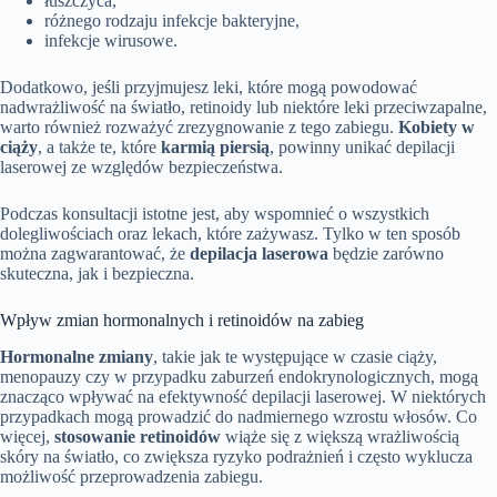
łuszczyca,
różnego rodzaju infekcje bakteryjne,
infekcje wirusowe.
Dodatkowo, jeśli przyjmujesz leki, które mogą powodować
nadwrażliwość na światło, retinoidy lub niektóre leki przeciwzapalne,
warto również rozważyć zrezygnowanie z tego zabiegu.
Kobiety w
ciąży
, a także te, które
karmią piersią
, powinny unikać depilacji
laserowej ze względów bezpieczeństwa.
Podczas konsultacji istotne jest, aby wspomnieć o wszystkich
dolegliwościach oraz lekach, które zażywasz. Tylko w ten sposób
można zagwarantować, że
depilacja laserowa
będzie zarówno
skuteczna, jak i bezpieczna.
Wpływ zmian hormonalnych i retinoidów na zabieg
Hormonalne zmiany
, takie jak te występujące w czasie ciąży,
menopauzy czy w przypadku zaburzeń endokrynologicznych, mogą
znacząco wpływać na efektywność depilacji laserowej. W niektórych
przypadkach mogą prowadzić do nadmiernego wzrostu włosów. Co
więcej,
stosowanie retinoidów
wiąże się z większą wrażliwością
skóry na światło, co zwiększa ryzyko podrażnień i często wyklucza
możliwość przeprowadzenia zabiegu.