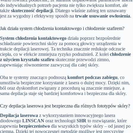
do indywidualnych potrzeb pacjenta nie tylko zwiększa komfort, ale
także
skuteczność depilacji
. Dlatego właśnie zabieg ten uznawany
jest za wygodny i efektywny sposób na
trwałe usuwanie owłosienia
.
Jak działa system chłodzenia kontaktowego i chłodzenie szafirem?
System chłodzenia kontaktowego
działa poprzez bezpośrednie
schładzanie powierzchni skóry za pomocą głowicy urządzenia w
trakcie depilacji laserowej. Ta technika znacznie redukuje odczucie
ciepła, co w efekcie zmniejsza ryzyko podrażnień. Z kolei
chłodzenie
z użyciem kryształu szafiru
skutecznie przewodzi zimno,
zapewniając równomierne zazwyczaj dla całej skóry.
Oba te systemy znacząco podnoszą
komfort podczas zabiegu
, co
umożliwia bezpieczne korzystanie z lasera o dużej mocy. Dzięki nim,
ból oraz dyskomfort związany z procedurą są znacznie mniejsze, a
sama depilacja staje się bardziej komfortowa i bezpieczna dla skóry.
Czy depilacja laserowa jest bezpieczna dla różnych fototypów skóry?
Depilacja laserowa
z wykorzystaniem innowacyjnego lasera
diodowego
LINSCAN
oraz technologii
SHR
to rozwiązanie, które
zapewnia
bezpieczeństwo
dla wszystkich typów skóry – od jasnej po
ciemną. Dzięki tej nowoczesnej metodzie możliwe jest precyzyjne