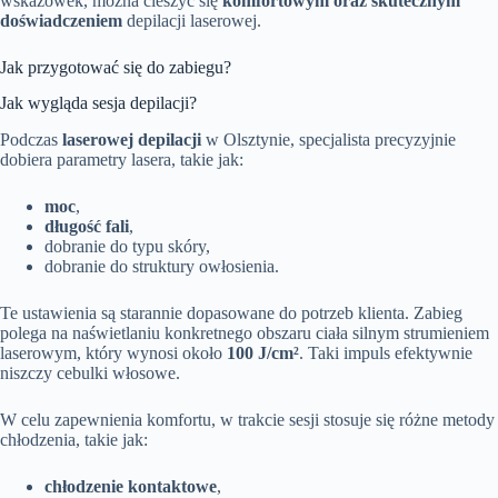
wskazówek, można cieszyć się
komfortowym oraz skutecznym
doświadczeniem
depilacji laserowej.
Jak przygotować się do zabiegu?
Jak wygląda sesja depilacji?
Podczas
laserowej depilacji
w Olsztynie, specjalista precyzyjnie
dobiera parametry lasera, takie jak:
moc
,
długość fali
,
dobranie do typu skóry,
dobranie do struktury owłosienia.
Te ustawienia są starannie dopasowane do potrzeb klienta. Zabieg
polega na naświetlaniu konkretnego obszaru ciała silnym strumieniem
laserowym, który wynosi około
100 J/cm²
. Taki impuls efektywnie
niszczy cebulki włosowe.
W celu zapewnienia komfortu, w trakcie sesji stosuje się różne metody
chłodzenia, takie jak:
chłodzenie kontaktowe
,