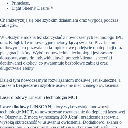
Primelase,
Light Sheer® Desire™.
Charakteryzują się one szybkim działaniem oraz wygodą podczas
zabiegów.
W Olsztynie można też skorzystać z nowoczesnych technologii
IPL
oraz
E-light
. Te innowacyjne metody łączą światło IPL z falami
radiowymi, co pozwala na kompleksowe podejście do depilacji oraz
pielęgnacji skóry. Wybór odpowiedniej technologii jest zawsze
dopasowywany do indywidualnych potrzeb klienta i specyfiki
depilowanej okolicy, co gwarantuje bezbólowe zabiegi oraz
długotrwałe efekty.
Dzięki tym nowoczesnym rozwiązaniom możliwe jest skuteczne, a
zarazem
bezpieczne
i
szybkie
usuwanie niechcianego owłosienia.
Laser diodowy Linscan i technologia MCT
Laser diodowy LINSCAN
, który wykorzystuje innowacyjną
technologię
MCT
, to nowoczesne rozwiązanie do depilacji laserowej
w Olsztynie. Z mocą wynoszącą
100 J/cm²
, urządzenie zapewnia
wysoką skuteczność w usuwaniu owłosienia. Dodatkowo, skaner o
powierzchni
7,5 cm
umożliwia szybkie wykonanie zabiegów, co