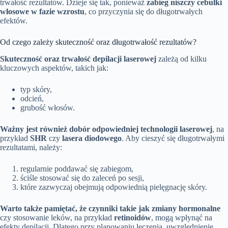
trwałość rezultatów. Dzieje się tak, ponieważ
zabieg niszczy cebulki
włosowe w fazie wzrostu
, co przyczynia się do długotrwałych
efektów.
Od czego zależy skuteczność oraz długotrwałość rezultatów?
Skuteczność oraz trwałość depilacji laserowej
zależą od kilku
kluczowych aspektów, takich jak:
typ skóry,
odcień,
grubość włosów.
Ważny jest również dobór odpowiedniej technologii laserowej
, na
przykład
SHR
czy
lasera diodowego
. Aby cieszyć się długotrwałymi
rezultatami, należy:
regularnie poddawać się zabiegom,
ściśle stosować się do zaleceń po sesji,
które zazwyczaj obejmują odpowiednią pielęgnację skóry.
Warto także pamiętać, że czynniki takie jak zmiany hormonalne
czy stosowanie leków, na przykład
retinoidów
, mogą wpłynąć na
efekty depilacji. Dlatego przy planowaniu leczenia, uwzględnienie