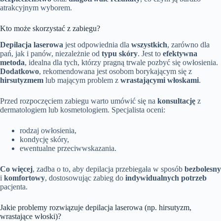
atrakcyjnym wyborem.
Kto może skorzystać z zabiegu?
Depilacja laserowa
jest odpowiednia dla
wszystkich
, zarówno dla
pań, jak i panów, niezależnie od
typu skóry
. Jest to
efektywna
metoda
, idealna dla tych, którzy pragną trwale pozbyć się owłosienia.
Dodatkowo
, rekomendowana jest osobom borykającym się z
hirsutyzmem
lub mającym problem z
wrastającymi włoskami
.
Przed rozpoczęciem zabiegu warto umówić się na
konsultację
z
dermatologiem lub kosmetologiem. Specjalista oceni:
rodzaj owłosienia,
kondycję skóry,
ewentualne przeciwwskazania.
Co więcej
, zadba o to, aby depilacja przebiegała w sposób
bezbolesny
i
komfortowy
, dostosowując zabieg do
indywidualnych potrzeb
pacjenta.
Jakie problemy rozwiązuje depilacja laserowa (np. hirsutyzm,
wrastające włoski)?