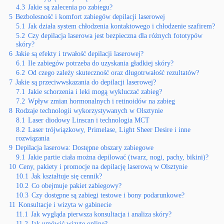
4.3
Jakie są zalecenia po zabiegu?
5
Bezbolesność i komfort zabiegów depilacji laserowej
5.1
Jak działa system chłodzenia kontaktowego i chłodzenie szafirem?
5.2
Czy depilacja laserowa jest bezpieczna dla różnych fototypów
skóry?
6
Jakie są efekty i trwałość depilacji laserowej?
6.1
Ile zabiegów potrzeba do uzyskania gładkiej skóry?
6.2
Od czego zależy skuteczność oraz długotrwałość rezultatów?
7
Jakie są przeciwwskazania do depilacji laserowej?
7.1
Jakie schorzenia i leki mogą wykluczać zabieg?
7.2
Wpływ zmian hormonalnych i retinoidów na zabieg
8
Rodzaje technologii wykorzystywanych w Olsztynie
8.1
Laser diodowy Linscan i technologia MCT
8.2
Laser trójwiązkowy, Primelase, Light Sheer Desire i inne
rozwiązania
9
Depilacja laserowa: Dostępne obszary zabiegowe
9.1
Jakie partie ciała można depilować (twarz, nogi, pachy, bikini)?
10
Ceny, pakiety i promocje na depilację laserową w Olsztynie
10.1
Jak kształtuje się cennik?
10.2
Co obejmuje pakiet zabiegowy?
10.3
Czy dostępne są zabiegi testowe i bony podarunkowe?
11
Konsultacje i wizyta w gabinecie
11.1
Jak wygląda pierwsza konsultacja i analiza skóry?
11.2
Jak umówić wizytę online?