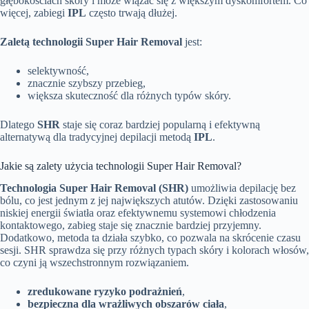
głębokościach skóry i może wiązać się z większym dyskomfortem. Co
więcej, zabiegi
IPL
często trwają dłużej.
Zaletą technologii Super Hair Removal
jest:
selektywność,
znacznie szybszy przebieg,
większa skuteczność dla różnych typów skóry.
Dlatego
SHR
staje się coraz bardziej popularną i efektywną
alternatywą dla tradycyjnej depilacji metodą
IPL
.
Jakie są zalety użycia technologii Super Hair Removal?
Technologia Super Hair Removal (SHR)
umożliwia depilację bez
bólu, co jest jednym z jej największych atutów. Dzięki zastosowaniu
niskiej energii światła oraz efektywnemu systemowi chłodzenia
kontaktowego, zabieg staje się znacznie bardziej przyjemny.
Dodatkowo, metoda ta działa szybko, co pozwala na skrócenie czasu
sesji. SHR sprawdza się przy różnych typach skóry i kolorach włosów,
co czyni ją wszechstronnym rozwiązaniem.
zredukowane ryzyko podrażnień
,
bezpieczna dla wrażliwych obszarów ciała
,