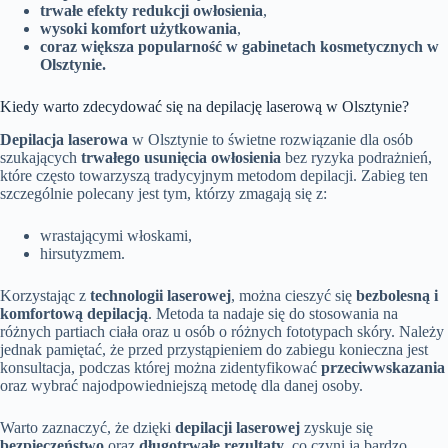
trwałe efekty redukcji owłosienia
,
wysoki komfort użytkowania
,
coraz większa popularność w gabinetach kosmetycznych w
Olsztynie.
Kiedy warto zdecydować się na depilację laserową w Olsztynie?
Depilacja laserowa
w Olsztynie to świetne rozwiązanie dla osób
szukających
trwałego usunięcia owłosienia
bez ryzyka podrażnień,
które często towarzyszą tradycyjnym metodom depilacji. Zabieg ten
szczególnie polecany jest tym, którzy zmagają się z:
wrastającymi włoskami,
hirsutyzmem.
Korzystając z
technologii laserowej
, można cieszyć się
bezbolesną i
komfortową depilacją
. Metoda ta nadaje się do stosowania na
różnych partiach ciała oraz u osób o różnych fototypach skóry. Należy
jednak pamiętać, że przed przystąpieniem do zabiegu konieczna jest
konsultacja, podczas której można zidentyfikować
przeciwwskazania
oraz wybrać najodpowiedniejszą metodę dla danej osoby.
Warto zaznaczyć, że dzięki
depilacji laserowej
zyskuje się
bezpieczeństwo
oraz
długotrwałe rezultaty
, co czyni ją bardzo