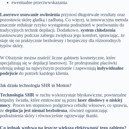
ewentualne przeciwwskazania.
Laserowe usuwanie owłosienia
przynosi długotrwałe rezultaty oraz
pozostawia skórę gładką i zadbaną. Co więcej, ta innowacyjna metoda
znacznie redukuje ryzyko wystąpienia podrażnień w porównaniu do
tradycyjnych technik depilacji. Dodatkowo,
system chłodzenia
zastosowany podczas zabiegu zwiększa jego komfort, sprawiając, że
staje się on praktycznie bezbolesny i bezpieczny dla różnorodnych
typów skóry.
W Olsztynie można znaleźć liczne gabinety kosmetyczne, które
specjalizują się w depilacji laserowej. Te profesjonalne placówki
oferują usługi na najwyższym poziomie i zapewniają
indywidualne
podejście
do potrzeb każdego klienta.
Jak działa technologia SHR in Motion?
Technologia SHR
w ruchu wykorzystuje błyskawiczne, powtarzalne
impulsy światła, które emitowane są przez
laser diodowy o niskiej
mocy
. Proces ten stopniowo podgrzewa cebulki włosowe, co sprawia,
że
depilacja jest niemal bezbolesna
, również ograniczając
podrażnienia skóry i równocześnie ogrzewając tkanki.
Co jednak wpływa na jeszcze większą efektywność tego zabiegu?