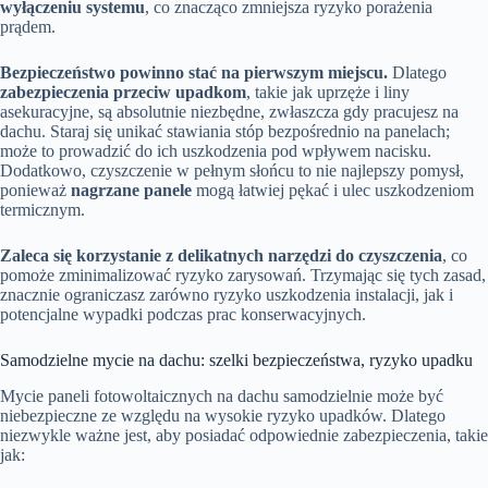
wyłączeniu systemu
, co znacząco zmniejsza ryzyko porażenia
prądem.
Bezpieczeństwo powinno stać na pierwszym miejscu.
Dlatego
zabezpieczenia przeciw upadkom
, takie jak uprzęże i liny
asekuracyjne, są absolutnie niezbędne, zwłaszcza gdy pracujesz na
dachu. Staraj się unikać stawiania stóp bezpośrednio na panelach;
może to prowadzić do ich uszkodzenia pod wpływem nacisku.
Dodatkowo, czyszczenie w pełnym słońcu to nie najlepszy pomysł,
ponieważ
nagrzane panele
mogą łatwiej pękać i ulec uszkodzeniom
termicznym.
Zaleca się korzystanie z delikatnych narzędzi do czyszczenia
, co
pomoże zminimalizować ryzyko zarysowań. Trzymając się tych zasad,
znacznie ograniczasz zarówno ryzyko uszkodzenia instalacji, jak i
potencjalne wypadki podczas prac konserwacyjnych.
Samodzielne mycie na dachu: szelki bezpieczeństwa, ryzyko upadku
Mycie paneli fotowoltaicznych na dachu samodzielnie może być
niebezpieczne ze względu na wysokie ryzyko upadków. Dlatego
niezwykle ważne jest, aby posiadać odpowiednie zabezpieczenia, takie
jak: