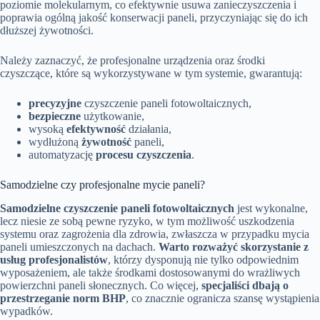
poziomie molekularnym, co efektywnie usuwa zanieczyszczenia i
poprawia ogólną jakość konserwacji paneli, przyczyniając się do ich
dłuższej żywotności.
Należy zaznaczyć, że profesjonalne urządzenia oraz środki
czyszczące, które są wykorzystywane w tym systemie, gwarantują:
precyzyjne
czyszczenie paneli fotowoltaicznych,
bezpieczne
użytkowanie,
wysoką
efektywność
działania,
wydłużoną
żywotność
paneli,
automatyzację
procesu czyszczenia
.
Samodzielne czy profesjonalne mycie paneli?
Samodzielne czyszczenie paneli fotowoltaicznych
jest wykonalne,
lecz niesie ze sobą pewne ryzyko, w tym możliwość uszkodzenia
systemu oraz zagrożenia dla zdrowia, zwłaszcza w przypadku mycia
paneli umieszczonych na dachach.
Warto rozważyć skorzystanie z
usług profesjonalistów
, którzy dysponują nie tylko odpowiednim
wyposażeniem, ale także środkami dostosowanymi do wrażliwych
powierzchni paneli słonecznych. Co więcej,
specjaliści dbają o
przestrzeganie norm BHP
, co znacznie ogranicza szansę wystąpienia
wypadków.