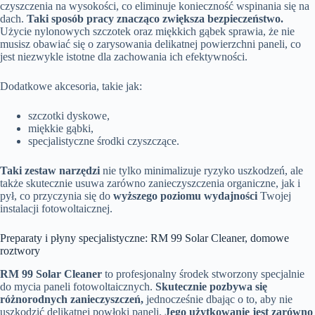
czyszczenia na wysokości, co eliminuje konieczność wspinania się na
dach.
Taki sposób pracy znacząco zwiększa bezpieczeństwo.
Użycie nylonowych szczotek oraz miękkich gąbek sprawia, że nie
musisz obawiać się o zarysowania delikatnej powierzchni paneli, co
jest niezwykle istotne dla zachowania ich efektywności.
Dodatkowe akcesoria, takie jak:
szczotki dyskowe,
miękkie gąbki,
specjalistyczne środki czyszczące.
Taki zestaw narzędzi
nie tylko minimalizuje ryzyko uszkodzeń, ale
także skutecznie usuwa zarówno zanieczyszczenia organiczne, jak i
pył, co przyczynia się do
wyższego poziomu wydajności
Twojej
instalacji fotowoltaicznej.
Preparaty i płyny specjalistyczne: RM 99 Solar Cleaner, domowe
roztwory
RM 99 Solar Cleaner
to profesjonalny środek stworzony specjalnie
do mycia paneli fotowoltaicznych.
Skutecznie pozbywa się
różnorodnych zanieczyszczeń,
jednocześnie dbając o to, aby nie
uszkodzić delikatnej powłoki paneli.
Jego użytkowanie jest zarówno