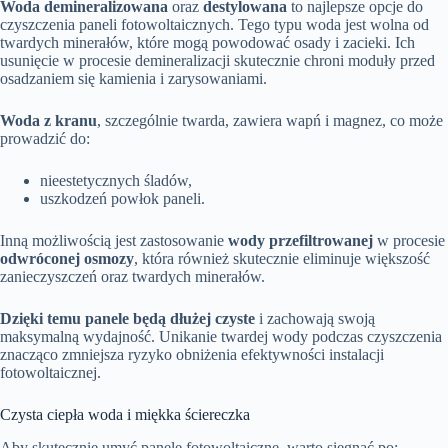
Woda demineralizowana
oraz
destylowana
to najlepsze opcje do
czyszczenia paneli fotowoltaicznych. Tego typu woda jest wolna od
twardych minerałów, które mogą powodować osady i zacieki. Ich
usunięcie w procesie demineralizacji skutecznie chroni moduły przed
osadzaniem się kamienia i zarysowaniami.
Woda z kranu
, szczególnie twarda, zawiera wapń i magnez, co może
prowadzić do:
nieestetycznych śladów,
uszkodzeń powłok paneli.
Inną możliwością jest zastosowanie
wody przefiltrowanej
w procesie
odwróconej osmozy
, która również skutecznie eliminuje większość
zanieczyszczeń oraz twardych minerałów.
Dzięki temu panele będą dłużej czyste
i zachowają swoją
maksymalną wydajność. Unikanie twardej wody podczas czyszczenia
znacząco zmniejsza ryzyko obniżenia efektywności instalacji
fotowoltaicznej.
Czysta ciepła woda i miękka ściereczka
Aby skutecznie umyć panele fotowoltaiczne, warto sięgnąć po: