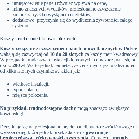
umiejscowienie paneli również wpływa na cenę,
mimo znacznych wydatków, profesjonalne czyszczenie
zmniejsza ryzyko wystąpienia defektów,
dodatkowo, przyczynia się do wydłużenia żywotności całego
systemu.
Koszty mycia paneli fotowoltaicznych
Koszty związane z czyszczeniem paneli fotowoltaicznych w Polsce
wahają się zazwyczaj od
10 do 20 złotych
za każdy metr kwadratowy.
W przypadku mniejszych instalacji domowych, ceny zaczynają się od
około
200 zł
. Warto jednak pamiętać, że cena mycia jest uzależniona
od kilku istotnych czynników, takich jak:
wielkość instalacji,
typ instalacji,
miejsce położenia.
Na przykład, trudnodostępne dachy
mogą znacząco zwiększyć
koszt usługi.
Decydując się na profesjonalne mycie paneli, warto zwrócić uwagę na
wyższą cenę
, która jednak przekłada się na
gwarancję
bezpieczeństwa
i
efektywności czyszczenia
. Co więcej,
metody