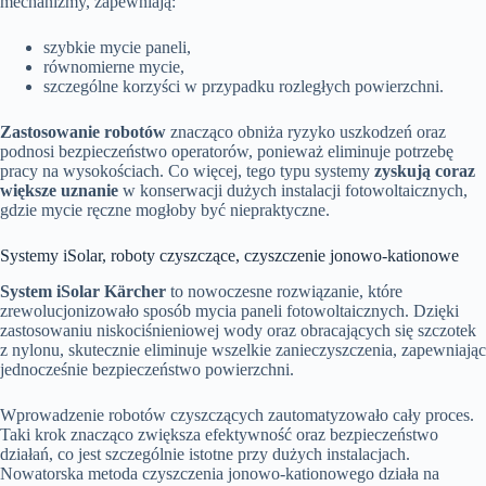
mechanizmy, zapewniają:
szybkie mycie paneli,
równomierne mycie,
szczególne korzyści w przypadku rozległych powierzchni.
Zastosowanie robotów
znacząco obniża ryzyko uszkodzeń oraz
podnosi bezpieczeństwo operatorów, ponieważ eliminuje potrzebę
pracy na wysokościach. Co więcej, tego typu systemy
zyskują coraz
większe uznanie
w konserwacji dużych instalacji fotowoltaicznych,
gdzie mycie ręczne mogłoby być niepraktyczne.
Systemy iSolar, roboty czyszczące, czyszczenie jonowo-kationowe
System iSolar Kärcher
to nowoczesne rozwiązanie, które
zrewolucjonizowało sposób mycia paneli fotowoltaicznych. Dzięki
zastosowaniu niskociśnieniowej wody oraz obracających się szczotek
z nylonu, skutecznie eliminuje wszelkie zanieczyszczenia, zapewniając
jednocześnie bezpieczeństwo powierzchni.
Wprowadzenie robotów czyszczących zautomatyzowało cały proces.
Taki krok znacząco zwiększa efektywność oraz bezpieczeństwo
działań, co jest szczególnie istotne przy dużych instalacjach.
Nowatorska metoda czyszczenia jonowo-kationowego działa na