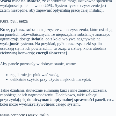
Warto mieć na uwadze
, że zabrudzenia mogą skutkować spadkiem
wydajności paneli nawet o
20%
. Systematyczne czyszczenie jest
zatem niezbędne, aby zapewnić optymalną pracę całej instalacji.
Kurz, pył i sadza
Kurz
,
pył
oraz
sadza
to najczęstsze zanieczyszczenia, które osiadają
na panelach fotowoltaicznych. Te niepożądane substancje znacząco
ograniczają dostęp
światła
, co z kolei wpływa negatywnie na
wydajność
systemu. Na przykład, pyłki oraz cząsteczki spalin
osadzają się na ich powierzchni, tworząc warstwę, która utrudnia
efektywną konwersję
energii słonecznej
.
Aby panele pozostały w dobrym stanie, warto:
regularnie je spłukiwać wodą,
delikatnie czyścić przy użyciu miękkich narzędzi.
Takie działania skutecznie eliminują kurz i inne zanieczyszczenia,
zapobiegając ich nagromadzeniu. Dodatkowo, takie zabiegi
przyczyniają się do
utrzymania optymalnej sprawności
paneli, co z
kolei może
wydłużyć żywotność
całego systemu.
Ptasie odchody i resztki roślin