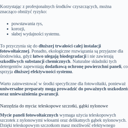
Korzystając z profesjonalnych środków czyszczących, można
znacząco obniżyć ryzyko:
powstawania rys,
korozji,
słabej wydajności systemu.
To przyczynia się do
dłuższej trwałości całej instalacji
fotowoltaicznej
. Ponadto, ekologiczne rozwiązania są przyjazne dla
środowiska, gdyż
łatwo ulegają biodegradacji
i nie zawierają
szkodliwych substancji chemicznych
. Naturalne składniki tych
detergentów zapewniają
dodatkową ochronę powierzchni paneli
, co
sprzyja
dłuższej efektywności systemu
.
Warto zainwestować w środki specyficzne dla fotowoltaiki, ponieważ
uniwersalne preparaty mogą prowadzić do poważnych uszkodzeń
oraz unieważnienia gwarancji
.
Narzędzia do mycia: teleskopowe szczotki, gąbki nylonowe
Mycie paneli fotowoltaicznych
wymaga użycia teleskopowych
szczotek z nylonowymi włosami oraz delikatnych gąbek nylonowych.
Dzięki teleskopowym szczotkom masz możliwość efektywnego