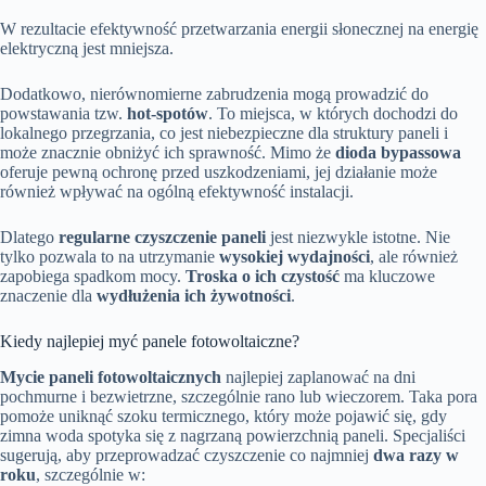
W rezultacie efektywność przetwarzania energii słonecznej na energię
elektryczną jest mniejsza.
Dodatkowo, nierównomierne zabrudzenia mogą prowadzić do
powstawania tzw.
hot-spotów
. To miejsca, w których dochodzi do
lokalnego przegrzania, co jest niebezpieczne dla struktury paneli i
może znacznie obniżyć ich sprawność. Mimo że
dioda bypassowa
oferuje pewną ochronę przed uszkodzeniami, jej działanie może
również wpływać na ogólną efektywność instalacji.
Dlatego
regularne czyszczenie paneli
jest niezwykle istotne. Nie
tylko pozwala to na utrzymanie
wysokiej wydajności
, ale również
zapobiega spadkom mocy.
Troska o ich czystość
ma kluczowe
znaczenie dla
wydłużenia ich żywotności
.
Kiedy najlepiej myć panele fotowoltaiczne?
Mycie paneli fotowoltaicznych
najlepiej zaplanować na dni
pochmurne i bezwietrzne, szczególnie rano lub wieczorem. Taka pora
pomoże uniknąć szoku termicznego, który może pojawić się, gdy
zimna woda spotyka się z nagrzaną powierzchnią paneli. Specjaliści
sugerują, aby przeprowadzać czyszczenie co najmniej
dwa razy w
roku
, szczególnie w: