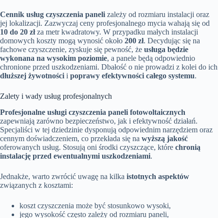
Cennik usług czyszczenia paneli
zależy od rozmiaru instalacji oraz
jej lokalizacji. Zazwyczaj ceny profesjonalnego mycia wahają się od
10 do 20 zł
za metr kwadratowy. W przypadku małych instalacji
domowych koszty mogą wynosić około
200 zł
. Decydując się na
fachowe czyszczenie, zyskuje się pewność, że
usługa będzie
wykonana na wysokim poziomie
, a panele będą odpowiednio
chronione przed uszkodzeniami. Dbałość o nie prowadzi z kolei do ich
dłuższej żywotności
i
poprawy efektywności całego systemu
.
Zalety i wady usług profesjonalnych
Profesjonalne usługi czyszczenia paneli fotowoltaicznych
zapewniają zarówno bezpieczeństwo, jak i efektywność działań.
Specjaliści w tej dziedzinie dysponują odpowiednim narzędziem oraz
cennym doświadczeniem, co przekłada się na
wyższą jakość
oferowanych usług. Stosują oni środki czyszczące, które
chronią
instalację przed ewentualnymi uszkodzeniami
.
Jednakże, warto zwrócić uwagę na kilka
istotnych aspektów
związanych z kosztami:
koszt czyszczenia może być stosunkowo wysoki,
jego wysokość często zależy od rozmiaru paneli,