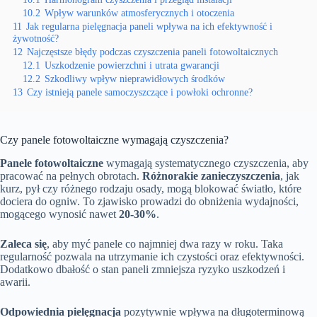
10.2
Wpływ warunków atmosferycznych i otoczenia
11
Jak regularna pielęgnacja paneli wpływa na ich efektywność i
żywotność?
12
Najczęstsze błędy podczas czyszczenia paneli fotowoltaicznych
12.1
Uszkodzenie powierzchni i utrata gwarancji
12.2
Szkodliwy wpływ nieprawidłowych środków
13
Czy istnieją panele samoczyszczące i powłoki ochronne?
Czy panele fotowoltaiczne wymagają czyszczenia?
Panele fotowoltaiczne
wymagają systematycznego czyszczenia, aby
pracować na pełnych obrotach.
Różnorakie zanieczyszczenia
, jak
kurz, pył czy różnego rodzaju osady, mogą blokować światło, które
dociera do ogniw. To zjawisko prowadzi do obniżenia wydajności,
mogącego wynosić nawet
20-30%
.
Zaleca się
, aby myć panele co najmniej dwa razy w roku. Taka
regularność pozwala na utrzymanie ich czystości oraz efektywności.
Dodatkowo dbałość o stan paneli zmniejsza ryzyko uszkodzeń i
awarii.
Odpowiednia pielęgnacja
pozytywnie wpływa na długoterminową