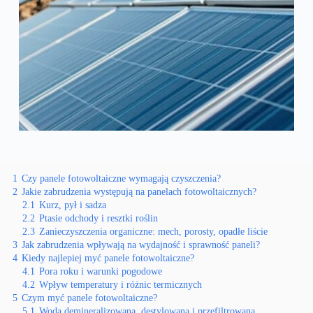
1
Czy panele fotowoltaiczne wymagają czyszczenia?
2
Jakie zabrudzenia występują na panelach fotowoltaicznych?
2.1
Kurz, pył i sadza
2.2
Ptasie odchody i resztki roślin
2.3
Zanieczyszczenia organiczne: mech, porosty, opadłe liście
3
Jak zabrudzenia wpływają na wydajność i sprawność paneli?
4
Kiedy najlepiej myć panele fotowoltaiczne?
4.1
Pora roku i warunki pogodowe
4.2
Wpływ temperatury i różnic termicznych
5
Czym myć panele fotowoltaiczne?
5.1
Woda demineralizowana, destylowana i przefiltrowana