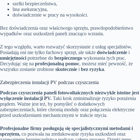
szelki bezpieczeństwa,
lina asekuracyjna,
doświadczenie w pracy na wysokości.
Bez doświadczenia oraz właściwego sprzętu, prawdopodobieństwo
wypadków oraz uszkodzeń paneli znacząco wzrasta.
Z tego względu, warto rozważyć skorzystanie z usług specjalistów.
Posiadają oni nie tylko fachowy sprzęt, ale także
doświadczenie
i
umiejętności
potrzebne do
bezpiecznego
wykonania tych prac.
Decydując się na
profesjonalną pomoc
, możesz mieć pewność, że
wszystko zostanie zrobione
skutecznie
i
bez ryzyka
.
Zabezpieczenia instalacji PV podczas czyszczenia
Podczas czyszczenia paneli fotowoltaicznych niezwykle istotne jest
wyłączenie instalacji PV.
Taki krok zminimalizuje ryzyko porażenia
prądem. Ważne jest też, by pomyśleć o dodatkowych
zabezpieczeniach, które chronią moduły oraz połączenia elektryczne
przed uszkodzeniami mechanicznymi w trakcie mycia.
Profesjonalne firmy posługują się specjalistycznymi metodami i
sprzętem,
co pozwala na zredukowanie ryzyka uszkodzeń oraz
zapewnienie bezpieczeństwa podczas całego procesu. Dzięki temu