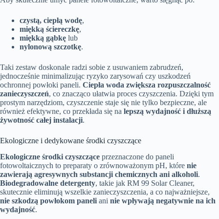
czystą, ciepłą wodę
,
miękką ściereczkę
,
miękką gąbkę
lub
nylonową szczotkę
.
Taki zestaw doskonale radzi sobie z usuwaniem zabrudzeń,
jednocześnie minimalizując ryzyko zarysowań czy uszkodzeń
ochronnej powłoki paneli.
Ciepła woda zwiększa rozpuszczalność
zanieczyszczeń
, co znacząco ułatwia proces czyszczenia. Dzięki tym
prostym narzędziom, czyszczenie staje się nie tylko bezpieczne, ale
również efektywne, co przekłada się na
lepszą wydajność i dłuższą
żywotność całej instalacji
.
Ekologiczne i dedykowane środki czyszczące
Ekologiczne środki czyszczące
przeznaczone do paneli
fotowoltaicznych to preparaty o zrównoważonym pH, które
nie
zawierają agresywnych substancji chemicznych ani alkoholi
.
Biodegradowalne detergenty
, takie jak RM 99 Solar Cleaner,
skutecznie eliminują wszelkie zanieczyszczenia, a co najważniejsze,
nie szkodzą powłokom paneli
ani
nie wpływają negatywnie na ich
wydajność
.