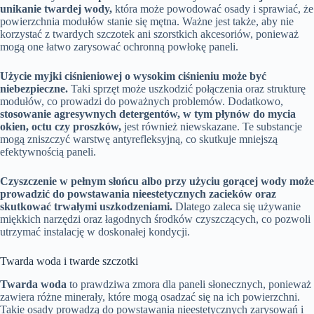
unikanie twardej wody,
która może powodować osady i sprawiać, że
powierzchnia modułów stanie się mętna. Ważne jest także, aby nie
korzystać z twardych szczotek ani szorstkich akcesoriów, ponieważ
mogą one łatwo zarysować ochronną powłokę paneli.
Użycie myjki ciśnieniowej o wysokim ciśnieniu może być
niebezpieczne.
Taki sprzęt może uszkodzić połączenia oraz strukturę
modułów, co prowadzi do poważnych problemów. Dodatkowo,
stosowanie agresywnych detergentów, w tym płynów do mycia
okien, octu czy proszków,
jest również niewskazane. Te substancje
mogą zniszczyć warstwę antyrefleksyjną, co skutkuje mniejszą
efektywnością paneli.
Czyszczenie w pełnym słońcu albo przy użyciu gorącej wody może
prowadzić do powstawania nieestetycznych zacieków oraz
skutkować trwałymi uszkodzeniami.
Dlatego zaleca się używanie
miękkich narzędzi oraz łagodnych środków czyszczących, co pozwoli
utrzymać instalację w doskonałej kondycji.
Twarda woda i twarde szczotki
Twarda woda
to prawdziwa zmora dla paneli słonecznych, ponieważ
zawiera różne minerały, które mogą osadzać się na ich powierzchni.
Takie osady prowadzą do powstawania nieestetycznych zarysowań i