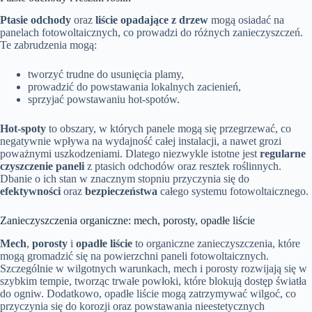
Ptasie odchody
oraz
liście opadające z drzew
mogą osiadać na
panelach fotowoltaicznych, co prowadzi do różnych zanieczyszczeń.
Te zabrudzenia mogą:
tworzyć trudne do usunięcia plamy,
prowadzić do powstawania lokalnych zacienień,
sprzyjać powstawaniu hot-spotów.
Hot-spoty
to obszary, w których panele mogą się przegrzewać, co
negatywnie wpływa na wydajność całej instalacji, a nawet grozi
poważnymi uszkodzeniami. Dlatego niezwykle istotne jest
regularne
czyszczenie paneli
z ptasich odchodów oraz resztek roślinnych.
Dbanie o ich stan w znacznym stopniu przyczynia się do
efektywności
oraz
bezpieczeństwa
całego systemu fotowoltaicznego.
Zanieczyszczenia organiczne: mech, porosty, opadłe liście
Mech
,
porosty
i
opadłe liście
to organiczne zanieczyszczenia, które
mogą gromadzić się na powierzchni paneli fotowoltaicznych.
Szczególnie w wilgotnych warunkach, mech i porosty rozwijają się w
szybkim tempie, tworząc trwałe powłoki, które blokują dostęp światła
do ogniw. Dodatkowo, opadłe liście mogą zatrzymywać wilgoć, co
przyczynia się do korozji oraz powstawania nieestetycznych