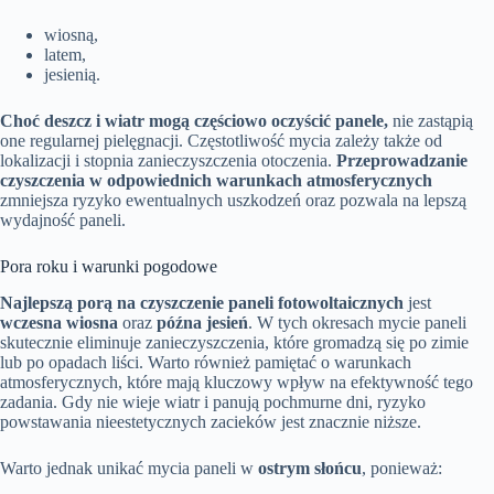
wiosną,
latem,
jesienią.
Choć deszcz i wiatr mogą częściowo oczyścić panele,
nie zastąpią
one regularnej pielęgnacji. Częstotliwość mycia zależy także od
lokalizacji i stopnia zanieczyszczenia otoczenia.
Przeprowadzanie
czyszczenia w odpowiednich warunkach atmosferycznych
zmniejsza ryzyko ewentualnych uszkodzeń oraz pozwala na lepszą
wydajność paneli.
Pora roku i warunki pogodowe
Najlepszą porą na czyszczenie paneli fotowoltaicznych
jest
wczesna wiosna
oraz
późna jesień
. W tych okresach mycie paneli
skutecznie eliminuje zanieczyszczenia, które gromadzą się po zimie
lub po opadach liści. Warto również pamiętać o warunkach
atmosferycznych, które mają kluczowy wpływ na efektywność tego
zadania. Gdy nie wieje wiatr i panują pochmurne dni, ryzyko
powstawania nieestetycznych zacieków jest znacznie niższe.
Warto jednak unikać mycia paneli w
ostrym słońcu
, ponieważ: