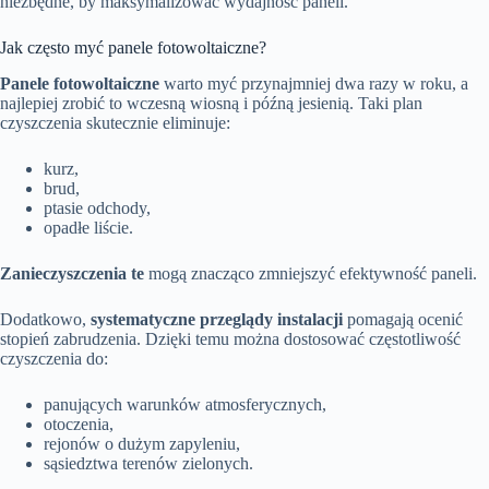
niezbędne, by maksymalizować wydajność paneli.
Jak często myć panele fotowoltaiczne?
Panele fotowoltaiczne
warto myć przynajmniej dwa razy w roku, a
najlepiej zrobić to wczesną wiosną i późną jesienią. Taki plan
czyszczenia skutecznie eliminuje:
kurz,
brud,
ptasie odchody,
opadłe liście.
Zanieczyszczenia te
mogą znacząco zmniejszyć efektywność paneli.
Dodatkowo,
systematyczne przeglądy instalacji
pomagają ocenić
stopień zabrudzenia. Dzięki temu można dostosować częstotliwość
czyszczenia do:
panujących warunków atmosferycznych,
otoczenia,
rejonów o dużym zapyleniu,
sąsiedztwa terenów zielonych.