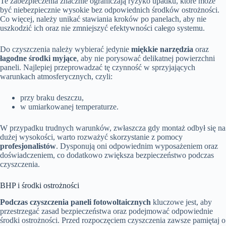
Te zabezpieczenia znacznie ograniczają ryzyko upadku, które może
być niebezpiecznie wysokie bez odpowiednich środków ostrożności.
Co więcej, należy unikać stawiania kroków po panelach, aby nie
uszkodzić ich oraz nie zmniejszyć efektywności całego systemu.
Do czyszczenia należy wybierać jedynie
miękkie narzędzia
oraz
łagodne środki myjące
, aby nie porysować delikatnej powierzchni
paneli. Najlepiej przeprowadzać tę czynność w sprzyjających
warunkach atmosferycznych, czyli:
przy braku deszczu,
w umiarkowanej temperaturze.
W przypadku trudnych warunków, zwłaszcza gdy montaż odbył się na
dużej wysokości, warto rozważyć skorzystanie z pomocy
profesjonalistów
. Dysponują oni odpowiednim wyposażeniem oraz
doświadczeniem, co dodatkowo zwiększa bezpieczeństwo podczas
czyszczenia.
BHP i środki ostrożności
Podczas czyszczenia paneli fotowoltaicznych
kluczowe jest, aby
przestrzegać zasad bezpieczeństwa oraz podejmować odpowiednie
środki ostrożności. Przed rozpoczęciem czyszczenia zawsze pamiętaj o