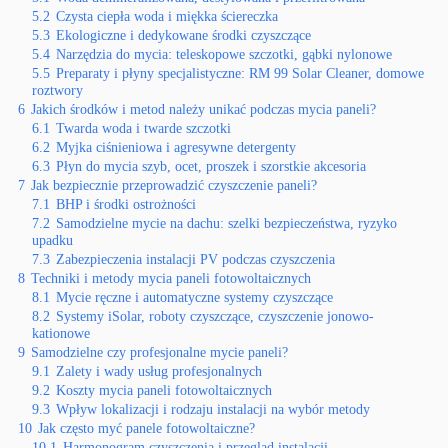
5.2
Czysta ciepła woda i miękka ściereczka
5.3
Ekologiczne i dedykowane środki czyszczące
5.4
Narzędzia do mycia: teleskopowe szczotki, gąbki nylonowe
5.5
Preparaty i płyny specjalistyczne: RM 99 Solar Cleaner, domowe
roztwory
6
Jakich środków i metod należy unikać podczas mycia paneli?
6.1
Twarda woda i twarde szczotki
6.2
Myjka ciśnieniowa i agresywne detergenty
6.3
Płyn do mycia szyb, ocet, proszek i szorstkie akcesoria
7
Jak bezpiecznie przeprowadzić czyszczenie paneli?
7.1
BHP i środki ostrożności
7.2
Samodzielne mycie na dachu: szelki bezpieczeństwa, ryzyko
upadku
7.3
Zabezpieczenia instalacji PV podczas czyszczenia
8
Techniki i metody mycia paneli fotowoltaicznych
8.1
Mycie ręczne i automatyczne systemy czyszczące
8.2
Systemy iSolar, roboty czyszczące, czyszczenie jonowo-
kationowe
9
Samodzielne czy profesjonalne mycie paneli?
9.1
Zalety i wady usług profesjonalnych
9.2
Koszty mycia paneli fotowoltaicznych
9.3
Wpływ lokalizacji i rodzaju instalacji na wybór metody
10
Jak często myć panele fotowoltaiczne?
10.1
Harmonogram czyszczenia i przegląd instalacji