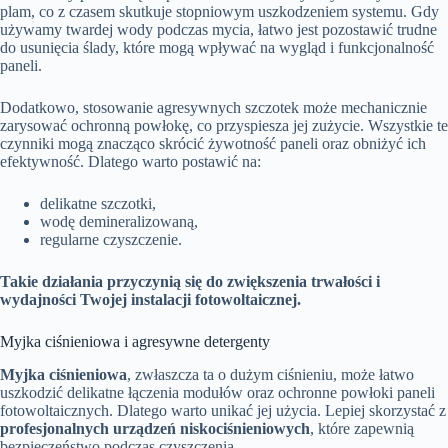
plam, co z czasem skutkuje stopniowym uszkodzeniem systemu. Gdy
używamy twardej wody podczas mycia, łatwo jest pozostawić trudne
do usunięcia ślady, które mogą wpływać na wygląd i funkcjonalność
paneli.
Dodatkowo, stosowanie agresywnych szczotek może mechanicznie
zarysować ochronną powłokę, co przyspiesza jej zużycie. Wszystkie te
czynniki mogą znacząco skrócić żywotność paneli oraz obniżyć ich
efektywność. Dlatego warto postawić na:
delikatne szczotki,
wodę demineralizowaną,
regularne czyszczenie.
Takie działania przyczynią się do zwiększenia trwałości i
wydajności Twojej instalacji fotowoltaicznej.
Myjka ciśnieniowa i agresywne detergenty
Myjka ciśnieniowa
, zwłaszcza ta o dużym ciśnieniu, może łatwo
uszkodzić delikatne łączenia modułów oraz ochronne powłoki paneli
fotowoltaicznych. Dlatego warto unikać jej użycia. Lepiej skorzystać z
profesjonalnych urządzeń niskociśnieniowych
, które zapewnią
bezpieczeństwo podczas czyszczenia.