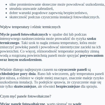
silne promieniowanie słoneczne może powodować uszkodzenia,
utrudnia usuwanie zabrudzeń,
dobre warunki pogodowe zapewnią bezpieczeństwo,
skuteczność podczas czyszczenia instalacji fotowoltaicznych.
Wpływ temperatury i różnic termicznych
Mycie paneli fotowoltaicznych
w upalne dni lub podczas
intensywnego nasłonecznienia może prowadzić do ryzyka
szoku
termicznego
. Taki szok to nagła zmiana temperatury, która może
zniszczyć powłokę paneli i powodować nieestetyczne zacieki na ich
powierzchni. Co więcej, różnorodność temperatur pomiędzy zimną
wodą a rozgrzaną powierzchnią paneli może sprzyjać
porysowaniom
oraz innym uszkodzeniom
.
Właśnie dlatego najlepszym czasem na
czyszczenie paneli
są
chłodniejsze pory dnia
. Rano lub wieczorem, gdy temperatura paneli
jest niższa, a różnice w cieple mniej znaczące, znacznie maleje ryzyko
uszkodzenia instalacji. To podejście sprawia, że czyszczenie staje się
nie tylko
skuteczniejsze
, ale również
bezpieczniejsze
dla sprzętu.
Czym myć panele fotowoltaiczne?
Myjąc panele fotowoltaiczne
, warto sięgnąć po
wodę