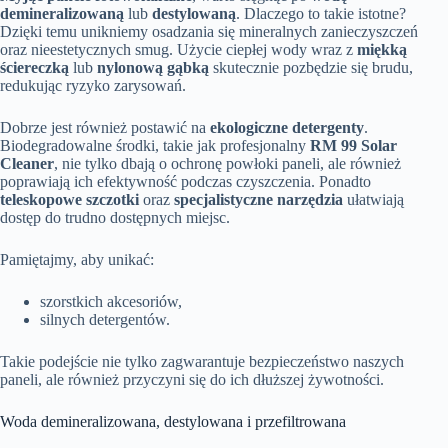
demineralizowaną
lub
destylowaną
. Dlaczego to takie istotne?
Dzięki temu unikniemy osadzania się mineralnych zanieczyszczeń
oraz nieestetycznych smug. Użycie ciepłej wody wraz z
miękką
ściereczką
lub
nylonową gąbką
skutecznie pozbędzie się brudu,
redukując ryzyko zarysowań.
Dobrze jest również postawić na
ekologiczne detergenty
.
Biodegradowalne środki, takie jak profesjonalny
RM 99 Solar
Cleaner
, nie tylko dbają o ochronę powłoki paneli, ale również
poprawiają ich efektywność podczas czyszczenia. Ponadto
teleskopowe szczotki
oraz
specjalistyczne narzędzia
ułatwiają
dostęp do trudno dostępnych miejsc.
Pamiętajmy, aby unikać:
szorstkich akcesoriów,
silnych detergentów.
Takie podejście nie tylko zagwarantuje bezpieczeństwo naszych
paneli, ale również przyczyni się do ich dłuższej żywotności.
Woda demineralizowana, destylowana i przefiltrowana