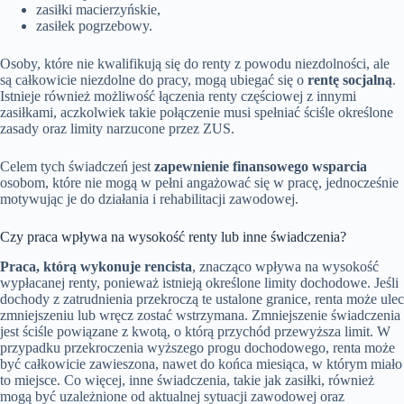
zasiłki macierzyńskie,
zasiłek pogrzebowy.
Osoby, które nie kwalifikują się do renty z powodu niezdolności, ale
są całkowicie niezdolne do pracy, mogą ubiegać się o
rentę socjalną
.
Istnieje również możliwość łączenia renty częściowej z innymi
zasiłkami, aczkolwiek takie połączenie musi spełniać ściśle określone
zasady oraz limity narzucone przez ZUS.
Celem tych świadczeń jest
zapewnienie finansowego wsparcia
osobom, które nie mogą w pełni angażować się w pracę, jednocześnie
motywując je do działania i rehabilitacji zawodowej.
Czy praca wpływa na wysokość renty lub inne świadczenia?
Praca, którą wykonuje rencista
, znacząco wpływa na wysokość
wypłacanej renty, ponieważ istnieją określone limity dochodowe. Jeśli
dochody z zatrudnienia przekroczą te ustalone granice, renta może ulec
zmniejszeniu lub wręcz zostać wstrzymana. Zmniejszenie świadczenia
jest ściśle powiązane z kwotą, o którą przychód przewyższa limit. W
przypadku przekroczenia wyższego progu dochodowego, renta może
być całkowicie zawieszona, nawet do końca miesiąca, w którym miało
to miejsce. Co więcej, inne świadczenia, takie jak zasiłki, również
mogą być uzależnione od aktualnej sytuacji zawodowej oraz