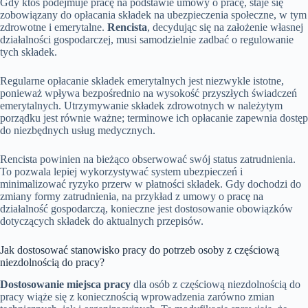
Gdy ktoś podejmuje pracę na podstawie umowy o pracę, staje się
zobowiązany do opłacania składek na ubezpieczenia społeczne, w tym
zdrowotne i emerytalne.
Rencista
, decydując się na założenie własnej
działalności gospodarczej, musi samodzielnie zadbać o regulowanie
tych składek.
Regularne opłacanie składek emerytalnych jest niezwykle istotne,
ponieważ wpływa bezpośrednio na wysokość przyszłych świadczeń
emerytalnych. Utrzymywanie składek zdrowotnych w należytym
porządku jest równie ważne; terminowe ich opłacanie zapewnia dostęp
do niezbędnych usług medycznych.
Rencista powinien na bieżąco obserwować swój status zatrudnienia.
To pozwala lepiej wykorzystywać system ubezpieczeń i
minimalizować ryzyko przerw w płatności składek. Gdy dochodzi do
zmiany formy zatrudnienia, na przykład z umowy o pracę na
działalność gospodarczą, konieczne jest dostosowanie obowiązków
dotyczących składek do aktualnych przepisów.
Jak dostosować stanowisko pracy do potrzeb osoby z częściową
niezdolnością do pracy?
Dostosowanie miejsca pracy
dla osób z częściową niezdolnością do
pracy wiąże się z koniecznością wprowadzenia zarówno zmian