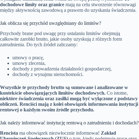
dochodowe limity oraz granice
mają na celu stworzenie równowagi
między aktywnością zawodową a prawem do uzyskania świadczenia.
Jak oblicza się przychód uwzględniany do limitów?
Przychody brane pod uwagę przy ustalaniu limitów obejmują
całkowite zarobki brutto, jakie osoby uzyskują z różnych form
zatrudnienia. Do tych źródeł zaliczamy:
umowy o pracę,
umowy zlecenia,
dochody z prowadzenia działalności gospodarczej,
dochody z wynajmu nieruchomości.
Wszystkie te przychody brutto są sumowane i analizowane w
kontekście obowiązujących limitów dochodowych.
Co istotne,
niektóre świadczenia oraz zasiłki mogą być wyłączone z podstawy
obliczeń.
Renciści mają z kolei obowiązek informowania instytucji
rentowej o każdym swoim źródle przychodu.
Jak należy informować instytucję rentową o zatrudnieniu i dochodach?
Rencista
ma obowiązek niezwłocznie informować
Zakład
Ubezpieczeń Społecznych (ZUS)
o tym, kiedy podejmuje pracę oraz