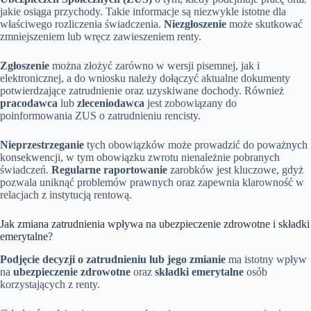
jakie osiąga przychody. Takie informacje są niezwykle istotne dla
właściwego rozliczenia świadczenia.
Niezgłoszenie
może skutkować
zmniejszeniem lub wręcz zawieszeniem renty.
Zgłoszenie
można złożyć zarówno w wersji pisemnej, jak i
elektronicznej, a do wniosku należy dołączyć aktualne dokumenty
potwierdzające zatrudnienie oraz uzyskiwane dochody. Również
pracodawca
lub
zleceniodawca
jest zobowiązany do
poinformowania ZUS o zatrudnieniu rencisty.
Nieprzestrzeganie
tych obowiązków może prowadzić do poważnych
konsekwencji, w tym obowiązku zwrotu nienależnie pobranych
świadczeń.
Regularne raportowanie
zarobków jest kluczowe, gdyż
pozwala uniknąć problemów prawnych oraz zapewnia klarowność w
relacjach z instytucją rentową.
Jak zmiana zatrudnienia wpływa na ubezpieczenie zdrowotne i składki
emerytalne?
Podjęcie decyzji o zatrudnieniu lub jego zmianie
ma istotny wpływ
na
ubezpieczenie zdrowotne
oraz
składki emerytalne
osób
korzystających z renty.