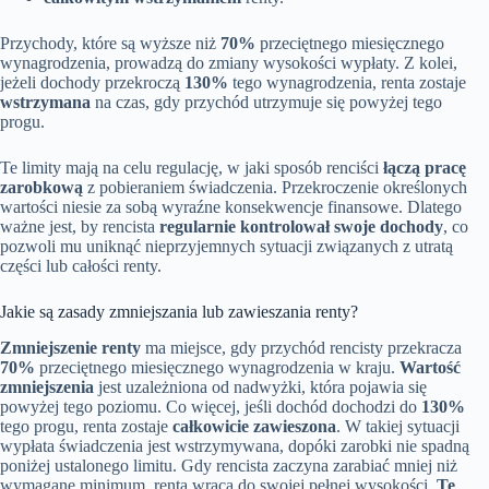
Przychody, które są wyższe niż
70%
przeciętnego miesięcznego
wynagrodzenia, prowadzą do zmiany wysokości wypłaty. Z kolei,
jeżeli dochody przekroczą
130%
tego wynagrodzenia, renta zostaje
wstrzymana
na czas, gdy przychód utrzymuje się powyżej tego
progu.
Te limity mają na celu regulację, w jaki sposób renciści
łączą pracę
zarobkową
z pobieraniem świadczenia. Przekroczenie określonych
wartości niesie za sobą wyraźne konsekwencje finansowe. Dlatego
ważne jest, by rencista
regularnie kontrolował swoje dochody
, co
pozwoli mu uniknąć nieprzyjemnych sytuacji związanych z utratą
części lub całości renty.
Jakie są zasady zmniejszania lub zawieszania renty?
Zmniejszenie renty
ma miejsce, gdy przychód rencisty przekracza
70%
przeciętnego miesięcznego wynagrodzenia w kraju.
Wartość
zmniejszenia
jest uzależniona od nadwyżki, która pojawia się
powyżej tego poziomu. Co więcej, jeśli dochód dochodzi do
130%
tego progu, renta zostaje
całkowicie zawieszona
. W takiej sytuacji
wypłata świadczenia jest wstrzymywana, dopóki zarobki nie spadną
poniżej ustalonego limitu. Gdy rencista zaczyna zarabiać mniej niż
wymagane minimum, renta wraca do swojej pełnej wysokości.
Te