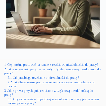
1
Czy można pracować na rencie z częściową niezdolnością do pracy?
2
Jakie są warunki przyznania renty z tytułu częściowej niezdolności do
pracy?
2.1
Jak przebiega orzekanie o niezdolności do pracy?
2.2
Jak długo ważne jest orzeczenie o częściowej niezdolności do
pracy?
3
Jakie prawa przysługują rencistom z częściową niezdolnością do
pracy?
3.1
Czy orzeczenie o częściowej niezdolności do pracy jest zakazem
wykonywania pracy?