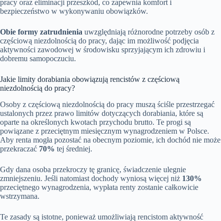
pracy oraz eliminacji przeszkód, co zapewnia komfort i
bezpieczeństwo w wykonywaniu obowiązków.
Obie formy zatrudnienia
uwzględniają różnorodne potrzeby osób z
częściową niezdolnością do pracy, dając im możliwość podjęcia
aktywności zawodowej w środowisku sprzyjającym ich zdrowiu i
dobremu samopoczuciu.
Jakie limity dorabiania obowiązują rencistów z częściową
niezdolnością do pracy?
Osoby z częściową niezdolnością do pracy muszą ściśle przestrzegać
ustalonych przez prawo limitów dotyczących dorabiania, które są
oparte na określonych kwotach przychodu brutto. Te progi są
powiązane z przeciętnym miesięcznym wynagrodzeniem w Polsce.
Aby renta mogła pozostać na obecnym poziomie, ich dochód nie może
przekraczać
70%
tej średniej.
Gdy dana osoba przekroczy tę granicę, świadczenie ulegnie
zmniejszeniu. Jeśli natomiast dochody wyniosą więcej niż
130%
przeciętnego wynagrodzenia, wypłata renty zostanie całkowicie
wstrzymana.
Te zasady są istotne, ponieważ umożliwiają rencistom aktywność