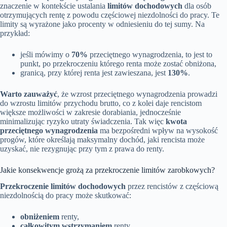
znaczenie w kontekście ustalania
limitów dochodowych
dla osób
otrzymujących rentę z powodu częściowej niezdolności do pracy. Te
limity są wyrażone jako procenty w odniesieniu do tej sumy. Na
przykład:
jeśli mówimy o
70%
przeciętnego wynagrodzenia, to jest to
punkt, po przekroczeniu którego renta może zostać obniżona,
granicą, przy której renta jest zawieszana, jest
130%
.
Warto zauważyć
, że wzrost przeciętnego wynagrodzenia prowadzi
do wzrostu limitów przychodu brutto, co z kolei daje rencistom
większe możliwości w zakresie dorabiania, jednocześnie
minimalizując ryzyko utraty świadczenia. Tak więc
kwota
przeciętnego wynagrodzenia
ma bezpośredni wpływ na wysokość
progów, które określają maksymalny dochód, jaki rencista może
uzyskać, nie rezygnując przy tym z prawa do renty.
Jakie konsekwencje grożą za przekroczenie limitów zarobkowych?
Przekroczenie limitów dochodowych
przez rencistów z częściową
niezdolnością do pracy może skutkować:
obniżeniem
renty,
całkowitym wstrzymaniem
renty.