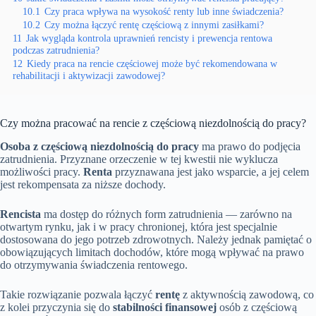
10.1
Czy praca wpływa na wysokość renty lub inne świadczenia?
10.2
Czy można łączyć rentę częściową z innymi zasiłkami?
11
Jak wygląda kontrola uprawnień rencisty i prewencja rentowa
podczas zatrudnienia?
12
Kiedy praca na rencie częściowej może być rekomendowana w
rehabilitacji i aktywizacji zawodowej?
Czy można pracować na rencie z częściową niezdolnością do pracy?
Osoba z częściową niezdolnością do pracy
ma prawo do podjęcia
zatrudnienia. Przyznane orzeczenie w tej kwestii nie wyklucza
możliwości pracy.
Renta
przyznawana jest jako wsparcie, a jej celem
jest rekompensata za niższe dochody.
Rencista
ma dostęp do różnych form zatrudnienia — zarówno na
otwartym rynku, jak i w pracy chronionej, która jest specjalnie
dostosowana do jego potrzeb zdrowotnych. Należy jednak pamiętać o
obowiązujących limitach dochodów, które mogą wpływać na prawo
do otrzymywania świadczenia rentowego.
Takie rozwiązanie pozwala łączyć
rentę
z aktywnością zawodową, co
z kolei przyczynia się do
stabilności finansowej
osób z częściową