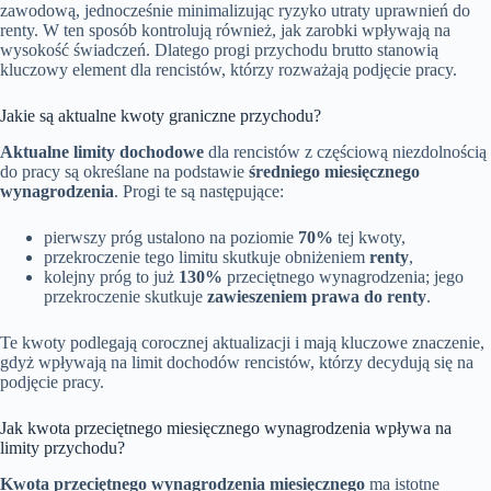
zawodową, jednocześnie minimalizując ryzyko utraty uprawnień do
renty. W ten sposób kontrolują również, jak zarobki wpływają na
wysokość świadczeń. Dlatego progi przychodu brutto stanowią
kluczowy element dla rencistów, którzy rozważają podjęcie pracy.
Jakie są aktualne kwoty graniczne przychodu?
Aktualne limity dochodowe
dla rencistów z częściową niezdolnością
do pracy są określane na podstawie
średniego miesięcznego
wynagrodzenia
. Progi te są następujące:
pierwszy próg ustalono na poziomie
70%
tej kwoty,
przekroczenie tego limitu skutkuje obniżeniem
renty
,
kolejny próg to już
130%
przeciętnego wynagrodzenia; jego
przekroczenie skutkuje
zawieszeniem prawa do renty
.
Te kwoty podlegają corocznej aktualizacji i mają kluczowe znaczenie,
gdyż wpływają na limit dochodów rencistów, którzy decydują się na
podjęcie pracy.
Jak kwota przeciętnego miesięcznego wynagrodzenia wpływa na
limity przychodu?
Kwota przeciętnego wynagrodzenia miesięcznego
ma istotne