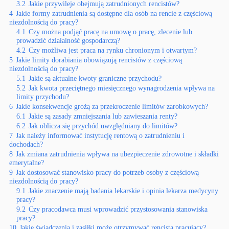
3.2
Jakie przywileje obejmują zatrudnionych rencistów?
4
Jakie formy zatrudnienia są dostępne dla osób na rencie z częściową
niezdolnością do pracy?
4.1
Czy można podjąć pracę na umowę o pracę, zlecenie lub
prowadzić działalność gospodarczą?
4.2
Czy możliwa jest praca na rynku chronionym i otwartym?
5
Jakie limity dorabiania obowiązują rencistów z częściową
niezdolnością do pracy?
5.1
Jakie są aktualne kwoty graniczne przychodu?
5.2
Jak kwota przeciętnego miesięcznego wynagrodzenia wpływa na
limity przychodu?
6
Jakie konsekwencje grożą za przekroczenie limitów zarobkowych?
6.1
Jakie są zasady zmniejszania lub zawieszania renty?
6.2
Jak oblicza się przychód uwzględniany do limitów?
7
Jak należy informować instytucję rentową o zatrudnieniu i
dochodach?
8
Jak zmiana zatrudnienia wpływa na ubezpieczenie zdrowotne i składki
emerytalne?
9
Jak dostosować stanowisko pracy do potrzeb osoby z częściową
niezdolnością do pracy?
9.1
Jakie znaczenie mają badania lekarskie i opinia lekarza medycyny
pracy?
9.2
Czy pracodawca musi wprowadzić przystosowania stanowiska
pracy?
10
Jakie świadczenia i zasiłki może otrzymywać rencista pracujący?