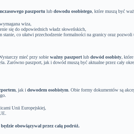
mczasowego paszportu
lub
dowodu osobistego
, które muszą być waż
st wymagana wiza,
enie się do odpowiednich władz słoweńskich,
stanie, co ułatwi przechodzenie formalności na granicy oraz pozwoli 
Wystarczy mieć przy sobie
ważny paszport
lub
dowód osobisty
, któr
iela. Zarówno paszport, jak i dowód muszą być aktualne przez cały ok
zportem
, jak i
dowodem osobistym
. Obie formy dokumentów są akcept
go.
icami Unii Europejskiej,
UE.
 będzie obowiązywał przez całą podróż.