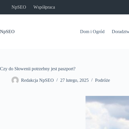
Przejdź
NpSEO
Współpraca
do
treści
NpSEO
Dom i Ogród
Doradzt
Czy do Słowenii potrzebny jest paszport?
Redakcja NpSEO
27 lutego, 2025
Podróże