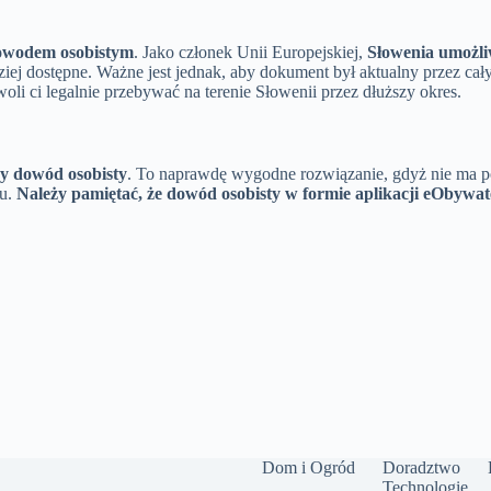
owodem osobistym
. Jako członek Unii Europejskiej,
Słowenia umożli
ziej dostępne. Ważne jest jednak, aby dokument był aktualny przez cały 
i ci legalnie przebywać na terenie Słowenii przez dłuższy okres.
y dowód osobisty
. To naprawdę wygodne rozwiązanie, gdyż nie ma pot
tu.
Należy pamiętać, że dowód osobisty w formie aplikacji eObywate
Dom i Ogród
Doradztwo
Technologie