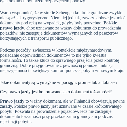
tych dokumentów przed rozpoczęciem podróży.
Warto wspomnieć, że w strefie Schengen kontrole graniczne zwykle
nie są aż tak rygorystyczne. Niemniej jednak, zawsze dobrze jest mieć
dokumenty pod ręką na wypadek, gdyby były potrzebne.
Polskie
prawo jazdy
, choć uznawane za ważny dokument do prowadzenia
pojazdów, nie zastępuje dokumentów wymaganych od pasażerów
korzystających z transportu publicznego.
Podczas podróży, zwłaszcza w kontekście międzynarodowym,
posiadanie odpowiednich dokumentów to nie tylko kwestia
formalności. To także klucz do sprawnego przejścia przez kontrolę
graniczną. Dobre przygotowanie z pewnością pomoże uniknąć
nieprzyjemności i zwiększy komfort podczas pobytu w nowym kraju.
Jakie dokumenty są wymagane w pociągu, promie lub autobusie?
Czy prawo jazdy jest honorowane jako dokument tożsamości?
Prawo jazdy
to ważny dokument, ale w Finlandii obowiązują pewne
zasady. Polskie prawo jazdy jest uznawane w czasie krótkotrwałego
pobytu. Pozwala na prowadzenie pojazdów, lecz nie zastępuje
dokumentu tożsamości przy przekraczaniu granicy ani podczas
rejestracji pobytu.