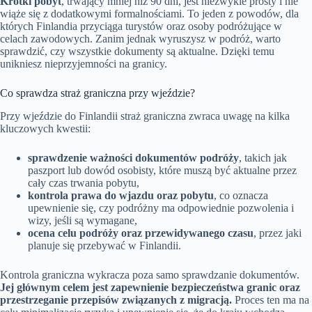
Krótki pobyt
, trwający mniej niż 90 dni, jest niezwykle prosty i nie
wiąże się z dodatkowymi formalnościami. To jeden z powodów, dla
których Finlandia przyciąga turystów oraz osoby podróżujące w
celach zawodowych. Zanim jednak wyruszysz w podróż, warto
sprawdzić, czy wszystkie dokumenty są aktualne. Dzięki temu
unikniesz nieprzyjemności na granicy.
Co sprawdza straż graniczna przy wjeździe?
Przy wjeździe do Finlandii straż graniczna zwraca uwagę na kilka
kluczowych kwestii:
sprawdzenie ważności dokumentów podróży
, takich jak
paszport lub dowód osobisty, które muszą być aktualne przez
cały czas trwania pobytu,
kontrola prawa do wjazdu oraz pobytu
, co oznacza
upewnienie się, czy podróżny ma odpowiednie pozwolenia i
wizy, jeśli są wymagane,
ocena celu podróży oraz przewidywanego czasu
, przez jaki
planuje się przebywać w Finlandii.
Kontrola graniczna wykracza poza samo sprawdzanie dokumentów.
Jej głównym celem jest zapewnienie bezpieczeństwa granic oraz
przestrzeganie przepisów związanych z migracją.
Proces ten ma na