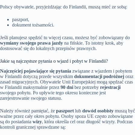
Polscy obywatele, przyjeżdżając do Finlandii, muszą mieć ze sobą:
paszport,
dokument tożsamości.
Jeśli planujesz spędzić tu więcej czasu, możesz być zobowiązany do
wymiany swojego prawa jazdy
na fińskie. To istotny krok, aby
dostosować się do lokalnych przepisów prawnych.
Jakie są najczęstsze pytania o wjazd i pobyt w Finlandii?
Najczęściej pojawiające się pytania
związane z wjazdem i pobytem
w Finlandii dotyczą przede wszystkim
dokumentacji podróżnej
oraz
zasad migracyjnych. Obywatele Unii Europejskiej mogą spędzać czas
w Finlandii maksymalnie przez
90 dni
bez potrzeby
rejestracji
swojego pobytu. Po upływie tego okresu konieczne jest
zarejestrowanie swojego statusu.
Należy również pamiętać, że
paszport
lub
dowód osobisty
muszą być
ważne przez cały okres pobytu. Osoby spoza UE często zobowiązane
są do posiadania
wizy
, która określa cel oraz długość wizyty. Podczas
kontroli granicznej sprawdzane są: