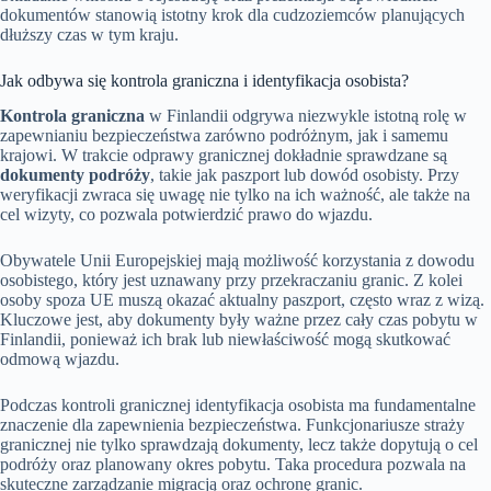
dokumentów stanowią istotny krok dla cudzoziemców planujących
dłuższy czas w tym kraju.
Jak odbywa się kontrola graniczna i identyfikacja osobista?
Kontrola graniczna
w Finlandii odgrywa niezwykle istotną rolę w
zapewnianiu bezpieczeństwa zarówno podróżnym, jak i samemu
krajowi. W trakcie odprawy granicznej dokładnie sprawdzane są
dokumenty podróży
, takie jak paszport lub dowód osobisty. Przy
weryfikacji zwraca się uwagę nie tylko na ich ważność, ale także na
cel wizyty, co pozwala potwierdzić prawo do wjazdu.
Obywatele Unii Europejskiej mają możliwość korzystania z dowodu
osobistego, który jest uznawany przy przekraczaniu granic. Z kolei
osoby spoza UE muszą okazać aktualny paszport, często wraz z wizą.
Kluczowe jest, aby dokumenty były ważne przez cały czas pobytu w
Finlandii, ponieważ ich brak lub niewłaściwość mogą skutkować
odmową wjazdu.
Podczas kontroli granicznej identyfikacja osobista ma fundamentalne
znaczenie dla zapewnienia bezpieczeństwa. Funkcjonariusze straży
granicznej nie tylko sprawdzają dokumenty, lecz także dopytują o cel
podróży oraz planowany okres pobytu. Taka procedura pozwala na
skuteczne zarządzanie migracją oraz ochronę granic.