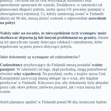
podróży. Ten krok ma na celu weryfikację tożsamości oraz
sprawdzenie uprawnień do wjazdu. Dodatkowo, w zależności od
planowanej długości pobytu, osoby spoza UE powinny pamiętać o
obowiązkowej rejestracji. Ci, którzy zamierzają zostać w Finlandii
dłużej niż 90 dni, muszą złożyć wniosek o odpowiednie
zezwolenie
na pobyt
.
Należy mieć na uwadze, że niewypełnienie tych wymogów może
skutkować deportacją lub innymi problemami na granicy.
Istotne
są też specyficzne zasady dotyczące edukacji i zatrudnienia, które
regulowane są przez prawo dotyczące pobytu.
Jakie dokumenty są wymagane od cudzoziemców?
Cudzoziemcy
przybywający do Finlandii muszą posiadać
ważny
paszport
. W zależności od tego, skąd pochodzą, mogą potrzebować
również
wizy wjazdowej
. Na przykład, osoby z krajów spoza Unii
Europejskiej zazwyczaj muszą ubiegać się o wizę, aby legalnie
przebywać w Finlandii. Kluczowe jest, aby dokumenty były aktualne
przez cały okres pobytu; zarówno paszport, jak i wiza muszą być
ważne.
Jeżeli planujesz spędzić w Finlandii ponad 90 dni, konieczne będzie: