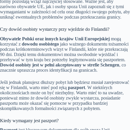
formy pozostają wciąż najczęściej stosowane. Ważne jest, aby
zarówno obywatele UE, jak i osoby spoza Unii zapoznali się z tymi
wymaganiami w zależności od celu oraz długości swojego pobytu, aby
uniknąć ewentualnych problemów podczas przekraczania granicy.
Czy dowód osobisty wystarczy przy wjeździe do Finlandii?
Obywatele Polski oraz innych krajów Unii Europejskiej
mogą
korzystać z
dowodu osobistego
jako ważnego dokumentu tożsamości
podczas krótkoterminowych wizyt w Finlandii, które nie przekraczają
90 dni. Dzięki temu dokumentowi można swobodnie wjeżdżać i
przebywać w tym kraju bez potrzeby legitymowania się paszportem.
Dowód osobisty jest w pełni akceptowany w strefie Schengen
, co
znacznie upraszcza proces identyfikacji na granicach.
Jeśli jednak planujesz dłuższy pobyt lub będziesz musiał zarejestrować
się w Finlandii, warto mieć pod ręką
paszport
. W niektórych
okolicznościach może on być niezbędny. Warto mieć to na uwadze,
ponieważ mimo że dowód osobisty zwykle wystarcza, posiadanie
paszportu może okazać się pomocne w przypadku bardziej
skomplikowanych formalności związanych z pobytem.
Kiedy wymagany jest paszport?
Paszport
jest kluczowym dokumentem dla osób spoza Unii