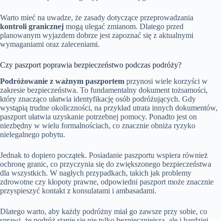
Warto mieć na uwadze, że zasady dotyczące przeprowadzania
kontroli granicznej
mogą ulegać zmianom. Dlatego przed
planowanym wyjazdem dobrze jest zapoznać się z aktualnymi
wymaganiami oraz zaleceniami.
Czy paszport poprawia bezpieczeństwo podczas podróży?
Podróżowanie z ważnym paszportem
przynosi wiele korzyści w
zakresie bezpieczeństwa. To fundamentalny dokument tożsamości,
który znacząco ułatwia identyfikację osób podróżujących. Gdy
wystąpią trudne okoliczności, na przykład utrata innych dokumentów,
paszport ułatwia uzyskanie potrzebnej pomocy. Ponadto jest on
niezbędny w wielu formalnościach, co znacznie obniża ryzyko
nielegalnego pobytu.
Jednak to dopiero początek. Posiadanie paszportu wspiera również
ochronę granic, co przyczynia się do zwiększonego bezpieczeństwa
dla wszystkich. W nagłych przypadkach, takich jak problemy
zdrowotne czy kłopoty prawne, odpowiedni paszport może znacznie
przyspieszyć kontakt z konsulatami i ambasadami.
Dlatego warto, aby każdy podróżny miał go zawsze przy sobie, co
sprawi, że podróż stanie się nie tylko bezpieczniejsza, ale i bardziej