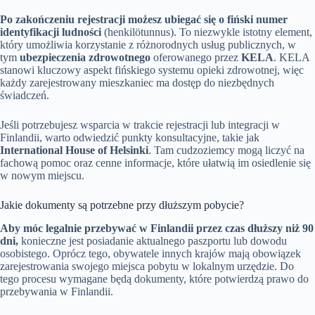
Po zakończeniu rejestracji możesz ubiegać się o fiński numer
identyfikacji ludności
(henkilötunnus). To niezwykle istotny element,
który umożliwia korzystanie z różnorodnych usług publicznych, w
tym
ubezpieczenia zdrowotnego
oferowanego przez
KELA
. KELA
stanowi kluczowy aspekt fińskiego systemu opieki zdrowotnej, więc
każdy zarejestrowany mieszkaniec ma dostęp do niezbędnych
świadczeń.
Jeśli potrzebujesz wsparcia w trakcie rejestracji lub integracji w
Finlandii, warto odwiedzić punkty konsultacyjne, takie jak
International House of Helsinki
. Tam cudzoziemcy mogą liczyć na
fachową pomoc oraz cenne informacje, które ułatwią im osiedlenie się
w nowym miejscu.
Jakie dokumenty są potrzebne przy dłuższym pobycie?
Aby móc legalnie przebywać w Finlandii przez czas dłuższy niż 90
dni,
konieczne jest posiadanie aktualnego paszportu lub dowodu
osobistego. Oprócz tego, obywatele innych krajów mają obowiązek
zarejestrowania swojego miejsca pobytu w lokalnym urzędzie. Do
tego procesu wymagane będą dokumenty, które potwierdzą prawo do
przebywania w Finlandii.