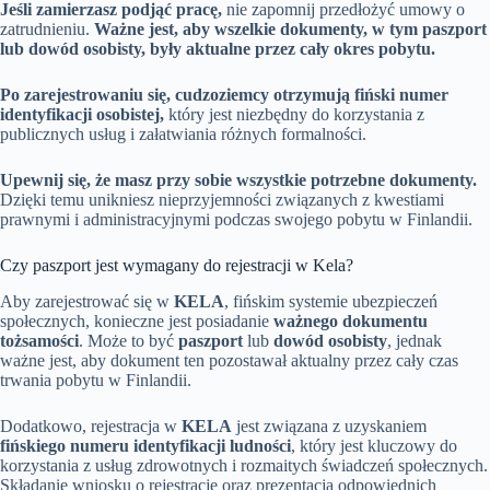
Jeśli zamierzasz podjąć pracę,
nie zapomnij przedłożyć umowy o
zatrudnieniu.
Ważne jest, aby wszelkie dokumenty, w tym paszport
lub dowód osobisty, były aktualne przez cały okres pobytu.
Po zarejestrowaniu się, cudzoziemcy otrzymują fiński numer
identyfikacji osobistej,
który jest niezbędny do korzystania z
publicznych usług i załatwiania różnych formalności.
Upewnij się, że masz przy sobie wszystkie potrzebne dokumenty.
Dzięki temu unikniesz nieprzyjemności związanych z kwestiami
prawnymi i administracyjnymi podczas swojego pobytu w Finlandii.
Czy paszport jest wymagany do rejestracji w Kela?
Aby zarejestrować się w
KELA
, fińskim systemie ubezpieczeń
społecznych, konieczne jest posiadanie
ważnego dokumentu
tożsamości
. Może to być
paszport
lub
dowód osobisty
, jednak
ważne jest, aby dokument ten pozostawał aktualny przez cały czas
trwania pobytu w Finlandii.
Dodatkowo, rejestracja w
KELA
jest związana z uzyskaniem
fińskiego numeru identyfikacji ludności
, który jest kluczowy do
korzystania z usług zdrowotnych i rozmaitych świadczeń społecznych.
Składanie wniosku o rejestrację oraz prezentacja odpowiednich