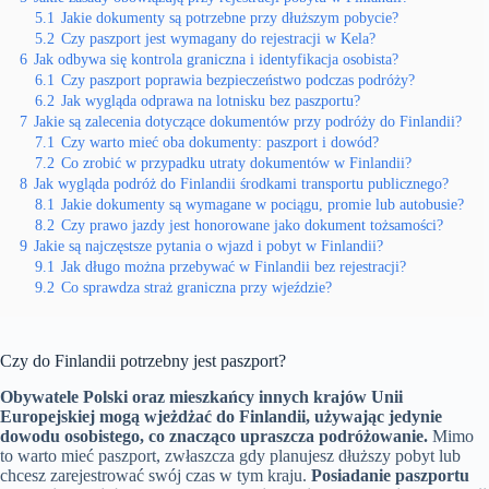
5.1
Jakie dokumenty są potrzebne przy dłuższym pobycie?
5.2
Czy paszport jest wymagany do rejestracji w Kela?
6
Jak odbywa się kontrola graniczna i identyfikacja osobista?
6.1
Czy paszport poprawia bezpieczeństwo podczas podróży?
6.2
Jak wygląda odprawa na lotnisku bez paszportu?
7
Jakie są zalecenia dotyczące dokumentów przy podróży do Finlandii?
7.1
Czy warto mieć oba dokumenty: paszport i dowód?
7.2
Co zrobić w przypadku utraty dokumentów w Finlandii?
8
Jak wygląda podróż do Finlandii środkami transportu publicznego?
8.1
Jakie dokumenty są wymagane w pociągu, promie lub autobusie?
8.2
Czy prawo jazdy jest honorowane jako dokument tożsamości?
9
Jakie są najczęstsze pytania o wjazd i pobyt w Finlandii?
9.1
Jak długo można przebywać w Finlandii bez rejestracji?
9.2
Co sprawdza straż graniczna przy wjeździe?
Czy do Finlandii potrzebny jest paszport?
Obywatele Polski oraz mieszkańcy innych krajów Unii
Europejskiej mogą wjeżdżać do Finlandii, używając jedynie
dowodu osobistego, co znacząco upraszcza podróżowanie.
Mimo
to warto mieć paszport, zwłaszcza gdy planujesz dłuższy pobyt lub
chcesz zarejestrować swój czas w tym kraju.
Posiadanie paszportu