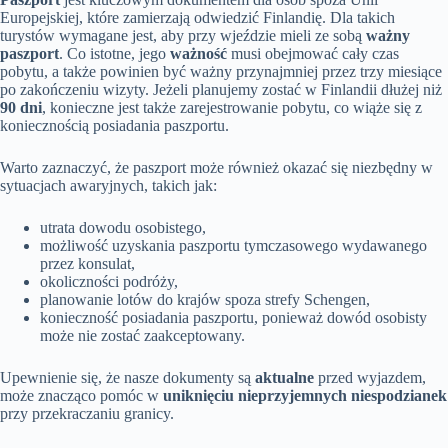
Europejskiej, które zamierzają odwiedzić Finlandię. Dla takich
turystów wymagane jest, aby przy wjeździe mieli ze sobą
ważny
paszport
. Co istotne, jego
ważność
musi obejmować cały czas
pobytu, a także powinien być ważny przynajmniej przez trzy miesiące
po zakończeniu wizyty. Jeżeli planujemy zostać w Finlandii dłużej niż
90 dni
, konieczne jest także zarejestrowanie pobytu, co wiąże się z
koniecznością posiadania paszportu.
Warto zaznaczyć, że paszport może również okazać się niezbędny w
sytuacjach awaryjnych, takich jak:
utrata dowodu osobistego,
możliwość uzyskania paszportu tymczasowego wydawanego
przez konsulat,
okoliczności podróży,
planowanie lotów do krajów spoza strefy Schengen,
konieczność posiadania paszportu, ponieważ dowód osobisty
może nie zostać zaakceptowany.
Upewnienie się, że nasze dokumenty są
aktualne
przed wyjazdem,
może znacząco pomóc w
uniknięciu nieprzyjemnych niespodzianek
przy przekraczaniu granicy.