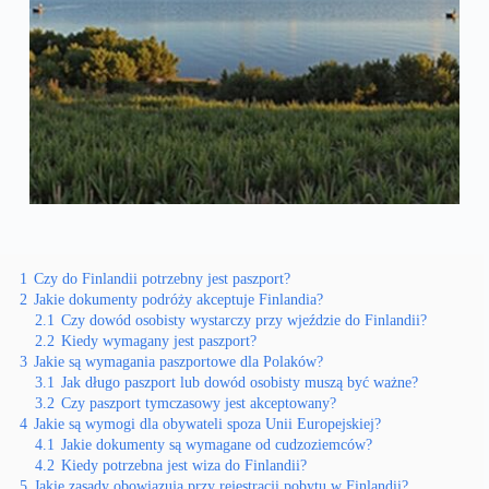
1
Czy do Finlandii potrzebny jest paszport?
2
Jakie dokumenty podróży akceptuje Finlandia?
2.1
Czy dowód osobisty wystarczy przy wjeździe do Finlandii?
2.2
Kiedy wymagany jest paszport?
3
Jakie są wymagania paszportowe dla Polaków?
3.1
Jak długo paszport lub dowód osobisty muszą być ważne?
3.2
Czy paszport tymczasowy jest akceptowany?
4
Jakie są wymogi dla obywateli spoza Unii Europejskiej?
4.1
Jakie dokumenty są wymagane od cudzoziemców?
4.2
Kiedy potrzebna jest wiza do Finlandii?
5
Jakie zasady obowiązują przy rejestracji pobytu w Finlandii?