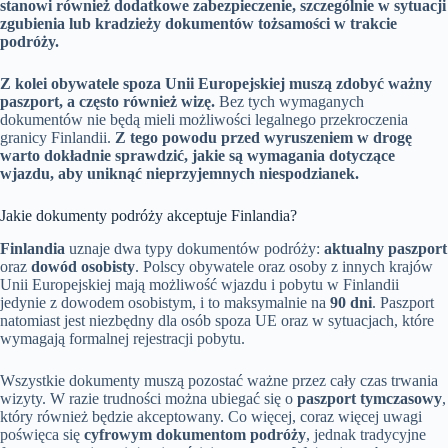
stanowi również dodatkowe zabezpieczenie, szczególnie w sytuacji
zgubienia lub kradzieży dokumentów tożsamości w trakcie
podróży.
Z kolei obywatele spoza Unii Europejskiej muszą zdobyć ważny
paszport, a często również wizę.
Bez tych wymaganych
dokumentów nie będą mieli możliwości legalnego przekroczenia
granicy Finlandii.
Z tego powodu przed wyruszeniem w drogę
warto dokładnie sprawdzić, jakie są wymagania dotyczące
wjazdu, aby uniknąć nieprzyjemnych niespodzianek.
Jakie dokumenty podróży akceptuje Finlandia?
Finlandia
uznaje dwa typy dokumentów podróży:
aktualny paszport
oraz
dowód osobisty
. Polscy obywatele oraz osoby z innych krajów
Unii Europejskiej mają możliwość wjazdu i pobytu w Finlandii
jedynie z dowodem osobistym, i to maksymalnie na
90 dni
. Paszport
natomiast jest niezbędny dla osób spoza UE oraz w sytuacjach, które
wymagają formalnej rejestracji pobytu.
Wszystkie dokumenty muszą pozostać ważne przez cały czas trwania
wizyty. W razie trudności można ubiegać się o
paszport tymczasowy
,
który również będzie akceptowany. Co więcej, coraz więcej uwagi
poświęca się
cyfrowym dokumentom podróży
, jednak tradycyjne