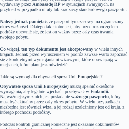
wydawany przez
Ambasadę RP
w sytuacjach awaryjnych, na
przykład w przypadku utraty lub kradzieży standardowego paszportu.
Należy jednak pamiętać
, że paszport tymczasowy ma ograniczony
okres ważności. Dlatego tak istotne jest, aby przed rozpoczęciem
podróży upewnić się, że jest on ważny przez cały czas trwania
twojego pobytu.
Co więcej, ten typ dokumentu jest akceptowany
w wielu innych
krajach. Jednak przed wyruszeniem w podróż zawsze warto zapoznać
się z konkretnymi wymaganiami wizowymi, które obowiązują w
miejscach, które planujesz odwiedzić.
Jakie są wymogi dla obywateli spoza Unii Europejskiej?
Obywatele spoza Unii Europejskiej
muszą spełnić określone
wymagania, aby legalnie wjechać i przebywać w
Finlandii
.
Najważniejszym z nich jest posiadanie
ważnego paszportu
, który
musi być aktualny przez cały okres pobytu. W wielu przypadkach
niezbędna jest również
wiza
, a jej rodzaj uzależniony jest od kraju, z
którego pochodzi podróżny.
Podczas kontroli granicznej konieczne jest okazanie dokumentów