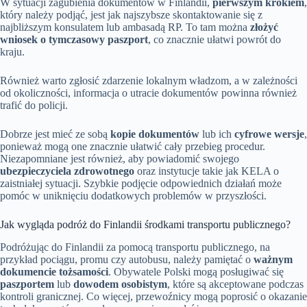
W sytuacji zagubienia dokumentów w Finlandii,
pierwszym krokiem
,
który należy podjąć, jest jak najszybsze skontaktowanie się z
najbliższym konsulatem lub ambasadą RP. To tam można
złożyć
wniosek o tymczasowy paszport
, co znacznie ułatwi powrót do
kraju.
Również warto zgłosić zdarzenie lokalnym władzom, a w zależności
od okoliczności, informacja o utracie dokumentów powinna również
trafić do policji.
Dobrze jest mieć ze sobą
kopie dokumentów
lub ich
cyfrowe wersje
,
ponieważ mogą one znacznie ułatwić cały przebieg procedur.
Niezapomniane jest również, aby powiadomić swojego
ubezpieczyciela zdrowotnego
oraz instytucje takie jak KELA o
zaistniałej sytuacji. Szybkie podjęcie odpowiednich działań może
pomóc w uniknięciu dodatkowych problemów w przyszłości.
Jak wygląda podróż do Finlandii środkami transportu publicznego?
Podróżując do Finlandii za pomocą transportu publicznego, na
przykład pociągu, promu czy autobusu, należy pamiętać o
ważnym
dokumencie tożsamości
. Obywatele Polski mogą posługiwać się
paszportem
lub
dowodem osobistym
, które są akceptowane podczas
kontroli granicznej. Co więcej, przewoźnicy mogą poprosić o okazanie