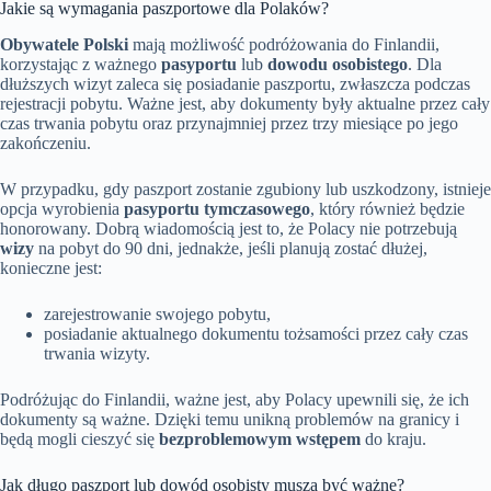
Jakie są wymagania paszportowe dla Polaków?
Obywatele Polski
mają możliwość podróżowania do Finlandii,
korzystając z ważnego
pasyportu
lub
dowodu osobistego
. Dla
dłuższych wizyt zaleca się posiadanie paszportu, zwłaszcza podczas
rejestracji pobytu. Ważne jest, aby dokumenty były aktualne przez cały
czas trwania pobytu oraz przynajmniej przez trzy miesiące po jego
zakończeniu.
W przypadku, gdy paszport zostanie zgubiony lub uszkodzony, istnieje
opcja wyrobienia
pasyportu tymczasowego
, który również będzie
honorowany. Dobrą wiadomością jest to, że Polacy nie potrzebują
wizy
na pobyt do 90 dni, jednakże, jeśli planują zostać dłużej,
konieczne jest:
zarejestrowanie swojego pobytu,
posiadanie aktualnego dokumentu tożsamości przez cały czas
trwania wizyty.
Podróżując do Finlandii, ważne jest, aby Polacy upewnili się, że ich
dokumenty są ważne. Dzięki temu unikną problemów na granicy i
będą mogli cieszyć się
bezproblemowym wstępem
do kraju.
Jak długo paszport lub dowód osobisty muszą być ważne?