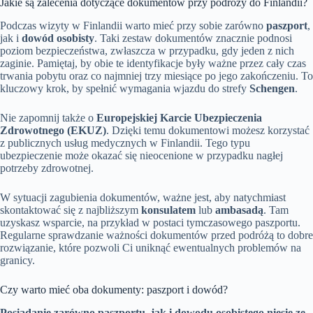
Jakie są zalecenia dotyczące dokumentów przy podróży do Finlandii?
Podczas wizyty w Finlandii warto mieć przy sobie zarówno
paszport
,
jak i
dowód osobisty
. Taki zestaw dokumentów znacznie podnosi
poziom bezpieczeństwa, zwłaszcza w przypadku, gdy jeden z nich
zaginie. Pamiętaj, by obie te identyfikacje były ważne przez cały czas
trwania pobytu oraz co najmniej trzy miesiące po jego zakończeniu. To
kluczowy krok, by spełnić wymagania wjazdu do strefy
Schengen
.
Nie zapomnij także o
Europejskiej Karcie Ubezpieczenia
Zdrowotnego (EKUZ)
. Dzięki temu dokumentowi możesz korzystać
z publicznych usług medycznych w Finlandii. Tego typu
ubezpieczenie może okazać się nieocenione w przypadku nagłej
potrzeby zdrowotnej.
W sytuacji zagubienia dokumentów, ważne jest, aby natychmiast
skontaktować się z najbliższym
konsulatem
lub
ambasadą
. Tam
uzyskasz wsparcie, na przykład w postaci tymczasowego paszportu.
Regularne sprawdzanie ważności dokumentów przed podróżą to dobre
rozwiązanie, które pozwoli Ci uniknąć ewentualnych problemów na
granicy.
Czy warto mieć oba dokumenty: paszport i dowód?
Posiadanie zarówno paszportu, jak i dowodu osobistego niesie ze