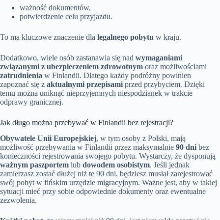
ważność dokumentów,
potwierdzenie celu przyjazdu.
To ma kluczowe znaczenie dla
legalnego pobytu
w kraju.
Dodatkowo, wiele osób zastanawia się nad
wymaganiami
związanymi z ubezpieczeniem zdrowotnym
oraz możliwościami
zatrudnienia
w Finlandii. Dlatego każdy podróżny powinien
zapoznać się z
aktualnymi przepisami
przed przybyciem. Dzięki
temu można uniknąć nieprzyjemnych niespodzianek w trakcie
odprawy granicznej.
Jak długo można przebywać w Finlandii bez rejestracji?
Obywatele Unii Europejskiej
, w tym osoby z Polski, mają
możliwość przebywania w Finlandii przez maksymalnie
90 dni
bez
konieczności rejestrowania swojego pobytu. Wystarczy, że dysponują
ważnym paszportem
lub
dowodem osobistym
. Jeśli jednak
zamierzasz zostać dłużej niż te 90 dni, będziesz musiał zarejestrować
swój pobyt w fińskim urzędzie migracyjnym. Ważne jest, aby w takiej
sytuacji mieć przy sobie odpowiednie dokumenty oraz ewentualne
zezwolenia.