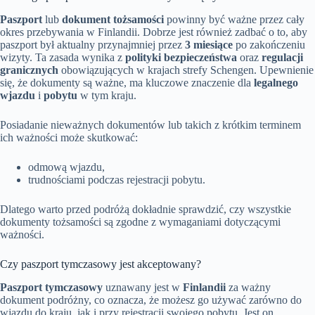
Paszport
lub
dokument tożsamości
powinny być ważne przez cały
okres przebywania w Finlandii. Dobrze jest również zadbać o to, aby
paszport był aktualny przynajmniej przez
3 miesiące
po zakończeniu
wizyty. Ta zasada wynika z
polityki bezpieczeństwa
oraz
regulacji
granicznych
obowiązujących w krajach strefy Schengen. Upewnienie
się, że dokumenty są ważne, ma kluczowe znaczenie dla
legalnego
wjazdu
i
pobytu
w tym kraju.
Posiadanie nieważnych dokumentów lub takich z krótkim terminem
ich ważności może skutkować:
odmową wjazdu,
trudnościami podczas rejestracji pobytu.
Dlatego warto przed podróżą dokładnie sprawdzić, czy wszystkie
dokumenty tożsamości są zgodne z wymaganiami dotyczącymi
ważności.
Czy paszport tymczasowy jest akceptowany?
Paszport tymczasowy
uznawany jest w
Finlandii
za ważny
dokument podróżny, co oznacza, że możesz go używać zarówno do
wjazdu do kraju, jak i przy rejestracji swojego pobytu. Jest on