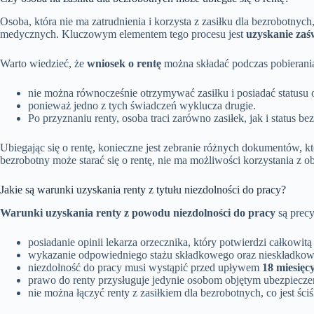
Osoba, która nie ma zatrudnienia i korzysta z zasiłku dla bezrobotnyc
medycznych. Kluczowym elementem tego procesu jest
uzyskanie zaś
Warto wiedzieć, że
wniosek o rentę
można składać podczas pobierania
nie można równocześnie otrzymywać zasiłku i posiadać statusu 
ponieważ jedno z tych świadczeń wyklucza drugie.
Po przyznaniu renty, osoba traci zarówno zasiłek, jak i status be
Ubiegając się o rentę, konieczne jest zebranie różnych dokumentów,
bezrobotny może starać się o rentę, nie ma możliwości korzystania z 
Jakie są warunki uzyskania renty z tytułu niezdolności do pracy?
Warunki uzyskania renty z powodu niezdolności do pracy
są precy
posiadanie opinii lekarza orzecznika, który potwierdzi całkowi
wykazanie odpowiedniego stażu składkowego oraz nieskładkowe
niezdolność do pracy musi wystąpić przed upływem
18 miesięc
prawo do renty przysługuje jedynie osobom objętym ubezpiecz
nie można łączyć renty z zasiłkiem dla bezrobotnych, co jest śc