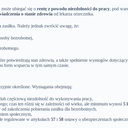
h, może ubiegać się o
rentę z powodu niezdolności do pracy
, pod war
wiadczenia o stanie zdrowia
od lekarza orzecznika.
 zasiłku. Należy jednak zwrócić uwagę, że:
osoby bezrobotnej,
zrobotnego.
 które potwierdzają stan zdrowia, a także spełnienie wymogów dotycz
obu form wsparcia w tym samym czasie.
zyjnie określone. Wymagania obejmują:
tą lub częściową niezdolność do wykonywania pracy,
go; czas ten różni się w zależności od wieku, ale minimum wynosi
5 
y
od zakończenia pobierania zasiłku dla bezrobotnych,
eniem społecznym,
iśle regulowane w artykułach
57
i
58
ustawy o ubezpieczeniach społecz