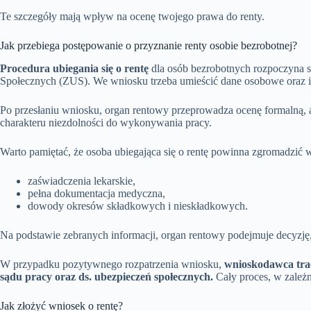
Te szczegóły mają wpływ na ocenę twojego prawa do renty.
Jak przebiega postępowanie o przyznanie renty osobie bezrobotnej?
Procedura ubiegania się o rentę
dla osób bezrobotnych rozpoczyna 
Społecznych (ZUS). We wniosku trzeba umieścić dane osobowe oraz ist
Po przesłaniu wniosku, organ rentowy przeprowadza ocenę formalną, a
charakteru niezdolności do wykonywania pracy.
Warto pamiętać, że osoba ubiegająca się o rentę powinna zgromadzić w
zaświadczenia lekarskie,
pełna dokumentacja medyczna,
dowody okresów składkowych i nieskładkowych.
Na podstawie zebranych informacji, organ rentowy podejmuje decyzję,
W przypadku pozytywnego rozpatrzenia wniosku,
wnioskodawca trac
sądu pracy oraz ds. ubezpieczeń społecznych.
Cały proces, w zależn
Jak złożyć wniosek o rentę?