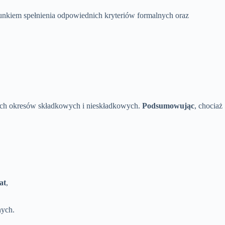
unkiem spełnienia odpowiednich kryteriów formalnych oraz
ących okresów składkowych i nieskładkowych.
Podsumowując
, chociaż
lat
,
nych.