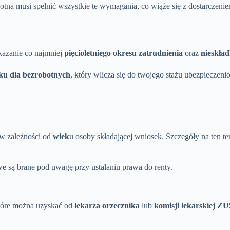
botna musi spełnić wszystkie te wymagania, co wiąże się z dostarcze
kazanie co najmniej
pięcioletniego okresu zatrudnienia
oraz
nieskła
łku dla bezrobotnych
, który wlicza się do twojego stażu ubezpieczeni
 w zależności od
wiek
u osoby składającej wniosek. Szczegóły na ten 
owe są brane pod uwagę przy ustalaniu prawa do renty.
 które można uzyskać od
lekarza orzecznika
lub
komisji lekarskiej ZU