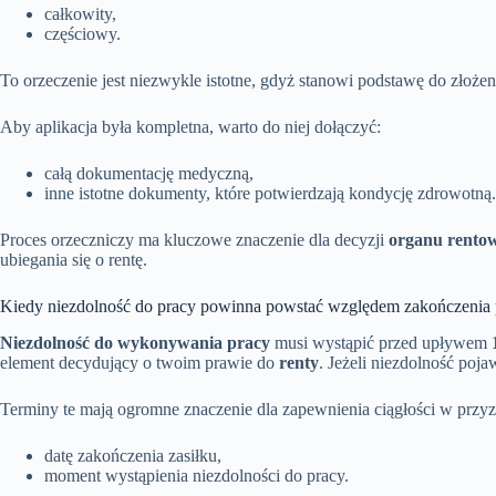
całkowity,
częściowy.
To orzeczenie jest niezwykle istotne, gdyż stanowi podstawę do złoże
Aby aplikacja była kompletna, warto do niej dołączyć:
całą dokumentację medyczną,
inne istotne dokumenty, które potwierdzają kondycję zdrowotną.
Proces orzeczniczy ma kluczowe znaczenie dla decyzji
organu rento
ubiegania się o rentę.
Kiedy niezdolność do pracy powinna powstać względem zakończenia p
Niezdolność do wykonywania pracy
musi wystąpić przed upływem
element decydujący o twoim prawie do
renty
. Jeżeli niezdolność poj
Terminy te mają ogromne znaczenie dla zapewnienia ciągłości w prz
datę zakończenia zasiłku,
moment wystąpienia niezdolności do pracy.