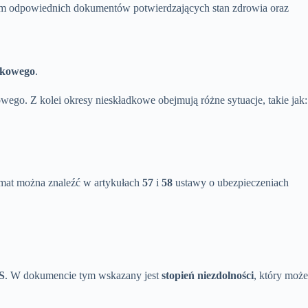
niem odpowiednich dokumentów potwierdzających stan zdrowia oraz
dkowego
.
owego. Z kolei okresy nieskładkowe obejmują różne sytuacje, takie jak:
temat można znaleźć w artykułach
57
i
58
ustawy o ubezpieczeniach
S
. W dokumencie tym wskazany jest
stopień niezdolności
, który może