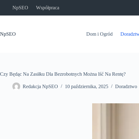
Przejdź
NpSEO
Współpraca
do
treści
NpSEO
Dom i Ogród
Doradzt
Czy Będąc Na Zasiłku Dla Bezrobotnych Można Iść Na Rentę?
Redakcja NpSEO
10 października, 2025
Doradztwo