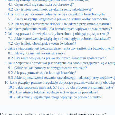
4.1
Czym różni się renta stała od okresowej?
4.2
Czy istnieje możliwość uzyskania renty szkoleniowej?
5
Czy można jednocześnie pobierać rentę i zasiłek dla bezrobotnych?
5.1
Kiedy następuje wygaśnięcie prawa do statusu osoby bezrobotnej?
5.2
Jak wygląda rozliczenie składek i świadczeń przy zmianie statusu?
6
Jak okres pobierania zasiłku dla bezrobotnych wpływa na staż rentowy?
7
Jakie są prawa i obowiązki osoby bezrobotnej ubiegającej się o rentę?
7.1
Jakie konsekwencje wiążą się z równoległym poborem świadczeń?
7.2
Czy istnieje obowiązek zwrotu świadczeń?
8
Jakie świadczenie jest korzystniejsze: renta czy zasiłek dla bezrobotnych?
8.1
Jak wyliczana jest wysokość renty?
8.2
Czy renta wpływa na prawo do innych świadczeń społecznych?
9
Jakie wsparcie i doradztwo jest dostępne dla osób ubiegających się o ren
9.1
Gdzie szukać pomocy w przygotowaniu wniosku?
9.2
Jak przygotować się do komisji lekarskiej?
9.3
Jakie są możliwości rozwoju zawodowego i adaptacji przy częściowej
10
Jakie przepisy prawne i regulacje dotyczące przyznawania renty obowią
10.1
Jakie znaczenie mają art. 57 i art. 58 dla procesu przyznania renty?
10.2
Czy istnieją lokalne regulacje wpływające na procedurę?
10.3
Jak zmiany legislacyjne mogą wpłynąć na prawo do renty?
Czy osoba na zasiłku dla bezrobotnych może ubiegać się o rentę?