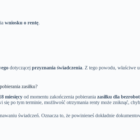
nia
wniosku o rentę
.
wego
dotyczącej
przyznania świadczenia
. Z tego powodu, właściwe u
obierania zasiłku?
18 miesięcy
od momentu zakończenia pobierania
zasiłku dla bezrobo
awi się po tym terminie, możliwość otrzymania renty może zniknąć, chyb
yznawaniu świadczeń. Oznacza to, że powinieneś dokładnie dokument