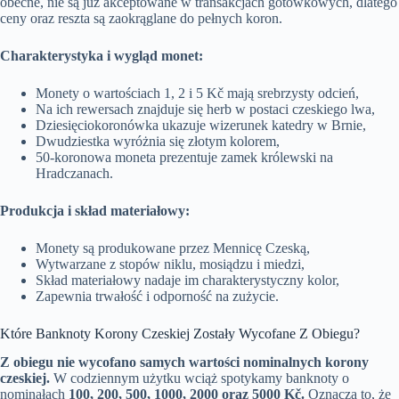
obecne, nie są już akceptowane w transakcjach gotówkowych, dlatego
ceny oraz reszta są zaokrąglane do pełnych koron.
Charakterystyka i wygląd monet:
Monety o wartościach 1, 2 i 5 Kč mają srebrzysty odcień,
Na ich rewersach znajduje się herb w postaci czeskiego lwa,
Dziesięciokoronówka ukazuje wizerunek katedry w Brnie,
Dwudziestka wyróżnia się złotym kolorem,
50-koronowa moneta prezentuje zamek królewski na
Hradczanach.
Produkcja i skład materiałowy:
Monety są produkowane przez Mennicę Czeską,
Wytwarzane z stopów niklu, mosiądzu i miedzi,
Skład materiałowy nadaje im charakterystyczny kolor,
Zapewnia trwałość i odporność na zużycie.
Które Banknoty Korony Czeskiej Zostały Wycofane Z Obiegu?
Z obiegu nie wycofano samych wartości nominalnych korony
czeskiej.
W codziennym użytku wciąż spotykamy banknoty o
nominałach
100, 200, 500, 1000, 2000 oraz 5000 Kč.
Oznacza to, że