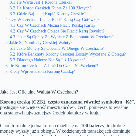
3.1
Ile Warta Jest 1 Korona Czeska?
3.2
Ile Koron Czeskich Kupię Za 100 Złotych?
3.3
Gdzie Najlepiej Kupić Korony Czeskie?
4
Czy W Czechach Lepiej Płacić Kartą Czy Gotówką?
4.1
Czy W Czechach Można Płacić Polską Kartą?
4.2
Czy W Czechach Opłaca Się Płacić Kartą Revolut?
4.3
Jakie Są Opłaty Za Wypłatę Z Bankomatu W Czechach?
5
Jakie Są Nominały Czeskiej Waluty?
5.1
Jakie Monety Są Obecnie W Obiegu W Czechach?
5.2
Które Banknoty Korony Czeskiej Zostały Wycofane Z Obiegu?
5.3
Dlaczego Halerze Nie Są Już Używane?
6
Ile Koron Czeskich Zabrać Do Czech Na Weekend?
7
Kiedy Wprowadzono Koronę Czeską?
Jaka Jest Oficjalna Waluta W Czechach?
Koroną czeską (CZK), często oznaczaną również symbolem „Kč”
,
posługuje się większość mieszkańców Czech, ponieważ to właśnie
ona stanowi najważniejszy środek płatniczy w kraju.
Choć formalnie jedna korona dzieli się na
100 halerzy
, te drobne
monety wyszły już z obiegu. W codziennych transakcjach dominuje