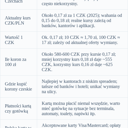
Czechach
często niekorzystny.
Około 0,17 zł za 1 CZK (2025); wahania od
Aktualny kurs
0,15 do 0,18 zł; realne kursy zależą od
CZK/PLN
banków, kantorów i aplikacji.
Wartość 1
Ok. 0,17 zł; 10 CZK ≈ 1,70 zł, 100 CZK ≈
CZK
17 zł; zależy od aktualnej oferty wymiany.
Około 580-600 CZK przy kursie 0,17 zł;
Ile koron za
mniej korzystny kurs 0,18 zł daje ~555
100 zł
CZK, korzystny kurs 0,16 zł daje ~625
CZK.
Najlepiej w kantorach z niskim spreadem;
Gdzie kupić
tańsze od banków i hoteli; unikać wymiany
korony czeskie
na ulicy.
Kartą można płacić niemal wszędzie, warto
Płatności kartą
mieć gotówkę na sytuacje bez terminala,
czy gotówką
automaty, toalety, napiwki itp.
Akceptowane karty Visa/Mastercard; opłaty
Polska karta w