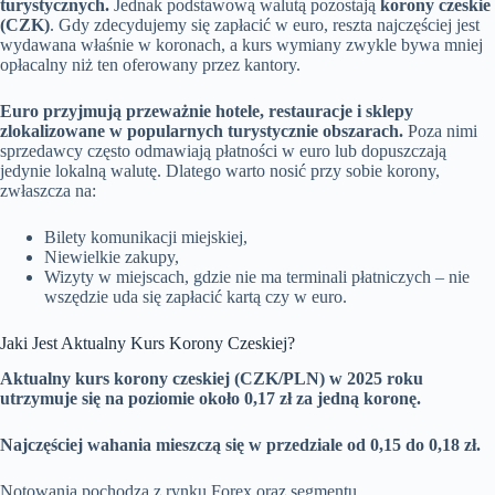
turystycznych.
Jednak podstawową walutą pozostają
korony czeskie
(CZK)
. Gdy zdecydujemy się zapłacić w euro, reszta najczęściej jest
wydawana właśnie w koronach, a kurs wymiany zwykle bywa mniej
opłacalny niż ten oferowany przez kantory.
Euro przyjmują przeważnie hotele, restauracje i sklepy
zlokalizowane w popularnych turystycznie obszarach.
Poza nimi
sprzedawcy często odmawiają płatności w euro lub dopuszczają
jedynie lokalną walutę. Dlatego warto nosić przy sobie korony,
zwłaszcza na:
Bilety komunikacji miejskiej,
Niewielkie zakupy,
Wizyty w miejscach, gdzie nie ma terminali płatniczych – nie
wszędzie uda się zapłacić kartą czy w euro.
Jaki Jest Aktualny Kurs Korony Czeskiej?
Aktualny kurs korony czeskiej (CZK/PLN) w 2025 roku
utrzymuje się na poziomie około 0,17 zł za jedną koronę.
Najczęściej wahania mieszczą się w przedziale od 0,15 do 0,18 zł.
Notowania pochodzą z rynku Forex oraz segmentu