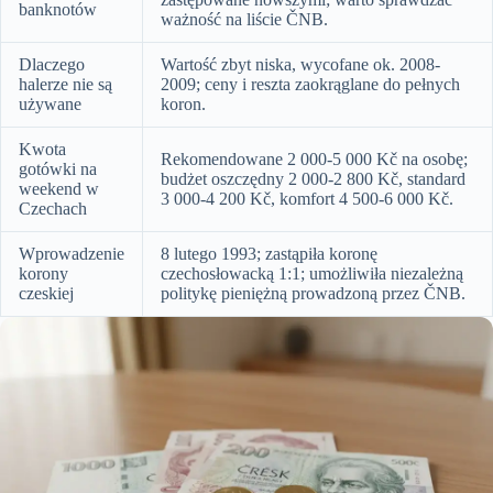
banknotów
ważność na liście ČNB.
Dlaczego
Wartość zbyt niska, wycofane ok. 2008-
halerze nie są
2009; ceny i reszta zaokrąglane do pełnych
używane
koron.
Kwota
Rekomendowane 2 000-5 000 Kč na osobę;
gotówki na
budżet oszczędny 2 000-2 800 Kč, standard
weekend w
3 000-4 200 Kč, komfort 4 500-6 000 Kč.
Czechach
Wprowadzenie
8 lutego 1993; zastąpiła koronę
korony
czechosłowacką 1:1; umożliwiła niezależną
czeskiej
politykę pieniężną prowadzoną przez ČNB.