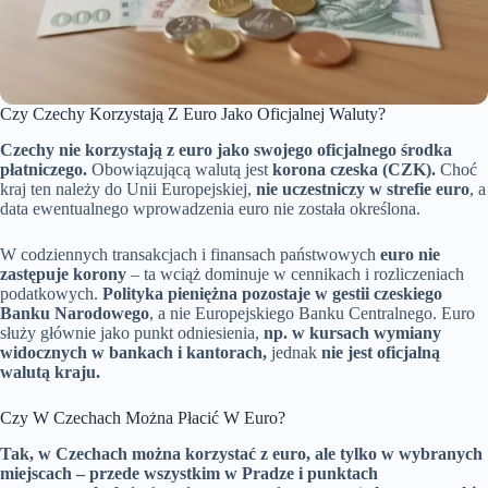
Czy Czechy Korzystają Z Euro Jako Oficjalnej Waluty?
Czechy nie korzystają z euro jako swojego oficjalnego środka
płatniczego.
Obowiązującą walutą jest
korona czeska (CZK).
Choć
kraj ten należy do Unii Europejskiej,
nie uczestniczy w strefie euro
, a
data ewentualnego wprowadzenia euro nie została określona.
W codziennych transakcjach i finansach państwowych
euro nie
zastępuje korony
– ta wciąż dominuje w cennikach i rozliczeniach
podatkowych.
Polityka pieniężna pozostaje w gestii czeskiego
Banku Narodowego
, a nie Europejskiego Banku Centralnego. Euro
służy głównie jako punkt odniesienia,
np. w kursach wymiany
widocznych w bankach i kantorach,
jednak
nie jest oficjalną
walutą kraju.
Czy W Czechach Można Płacić W Euro?
Tak, w Czechach można korzystać z euro, ale tylko w wybranych
miejscach – przede wszystkim w Pradze i punktach