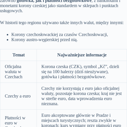
zarówno
gotówka, jak i płatności bezgotówkowe
, z banknotami i
monetami korony czeskiej jako standardem w sklepach i punktach
usługowych.
W historii tego regionu używano także innych walut, między innymi:
Korony czechosłowackiej za czasów Czechosłowacji,
Korony austro-węgierskiej przed nią.
Temat
Najważniejsze informacje
Oficjalna
Korona czeska (CZK), symbol „Kč”, dzieli
waluta w
się na 100 halerzy (dziś nieużywane),
Czechach
gotówka i płatności bezgotówkowe.
Czechy nie korzystają z euro jako oficjalnej
waluty, pozostaje korona czeska; kraj nie jest
Czechy a euro
w strefie euro, data wprowadzenia euro
nieznana.
Euro akceptowane głównie w Pradze i
Płatności w
miejscach turystycznych; reszta zwykle w
euro w
koronach; kurs wymiany przy płatności euro