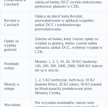
zależą od banku; DCC zwykle niekorzystne;
Czechach
preferować płatności w CZK.
Opłaca się płacić kartą Revolut;
Revolut w
przewalutowanie w aplikacji wygodne;
Czechach
unikać DCC i weekendowego
przewalutowania.
Zależne od banku, karty i kursu; opłaty za
Opłaty za
wypłatę za granicą, marża, czasem opłata
wypłatę
operatora; unikać DCC, wybierać wypłatę w
gotówki
CZK.
Monety: 1, 2, 5, 10, 20, 50 Kč; banknoty:
Nominały
100, 200, 500, 1000, 2000, 5000 Kč; halerze
waluty
nie są w użyciu.
1, 2, 5 Kč (srebrzyste, herb lwa), 10 Kč
Monety w
(katedra Brno), 20 Kč (złote), 50 Kč (zamek
obiegu
na Hradczanach); produkowane przez
Mennicę Czeską.
Nie wycofano nominałów; starsze serie
Wycofanie
zastępowane nowszymi; warto sprawdzać