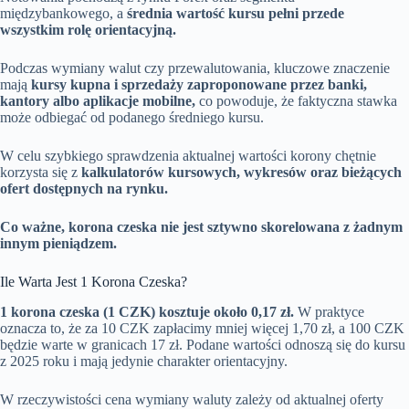
międzybankowego, a
średnia wartość kursu pełni przede
wszystkim rolę orientacyjną.
Podczas wymiany walut czy przewalutowania, kluczowe znaczenie
mają
kursy kupna i sprzedaży zaproponowane przez banki,
kantory albo aplikacje mobilne,
co powoduje, że faktyczna stawka
może odbiegać od podanego średniego kursu.
W celu szybkiego sprawdzenia aktualnej wartości korony chętnie
korzysta się z
kalkulatorów kursowych, wykresów oraz bieżących
ofert dostępnych na rynku.
Co ważne, korona czeska nie jest sztywno skorelowana z żadnym
innym pieniądzem.
Ile Warta Jest 1 Korona Czeska?
1 korona czeska (1 CZK) kosztuje około 0,17 zł.
W praktyce
oznacza to, że za 10 CZK zapłacimy mniej więcej 1,70 zł, a 100 CZK
będzie warte w granicach 17 zł. Podane wartości odnoszą się do kursu
z 2025 roku i mają jedynie charakter orientacyjny.
W rzeczywistości cena wymiany waluty zależy od aktualnej oferty