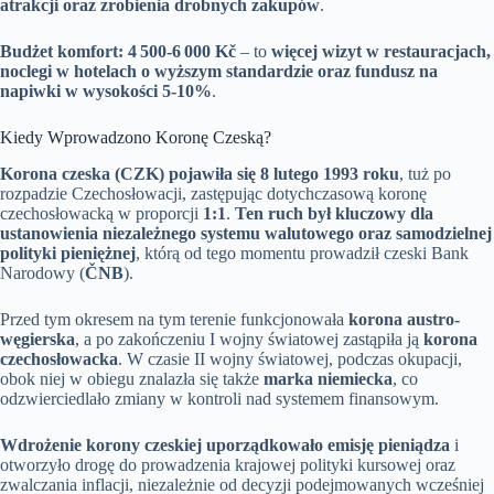
atrakcji oraz zrobienia drobnych zakupów
.
Budżet komfort: 4 500-6 000 Kč
– to
więcej wizyt w restauracjach,
noclegi w hotelach o wyższym standardzie oraz fundusz na
napiwki w wysokości 5-10%
.
Kiedy Wprowadzono Koronę Czeską?
Korona czeska (CZK) pojawiła się 8 lutego 1993 roku
, tuż po
rozpadzie Czechosłowacji, zastępując dotychczasową koronę
czechosłowacką w proporcji
1:1
.
Ten ruch był kluczowy dla
ustanowienia niezależnego systemu walutowego oraz samodzielnej
polityki pieniężnej
, którą od tego momentu prowadził czeski Bank
Narodowy (
ČNB
).
Przed tym okresem na tym terenie funkcjonowała
korona austro-
węgierska
, a po zakończeniu I wojny światowej zastąpiła ją
korona
czechosłowacka
. W czasie II wojny światowej, podczas okupacji,
obok niej w obiegu znalazła się także
marka niemiecka
, co
odzwierciedlało zmiany w kontroli nad systemem finansowym.
Wdrożenie korony czeskiej uporządkowało emisję pieniądza
i
otworzyło drogę do prowadzenia krajowej polityki kursowej oraz
zwalczania inflacji, niezależnie od decyzji podejmowanych wcześniej