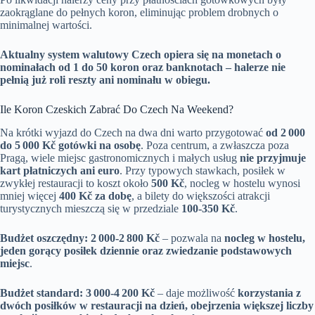
zaokrąglane do pełnych koron, eliminując problem drobnych o
minimalnej wartości.
Aktualny system walutowy Czech opiera się na monetach o
nominałach od 1 do 50 koron oraz banknotach – halerze nie
pełnią już roli reszty ani nominału w obiegu.
Ile Koron Czeskich Zabrać Do Czech Na Weekend?
Na krótki wyjazd do Czech na dwa dni warto przygotować
od 2 000
do 5 000 Kč gotówki na osobę
. Poza centrum, a zwłaszcza poza
Pragą, wiele miejsc gastronomicznych i małych usług
nie przyjmuje
kart płatniczych ani euro
. Przy typowych stawkach, posiłek w
zwykłej restauracji to koszt około
500 Kč
, nocleg w hostelu wynosi
mniej więcej
400 Kč za dobę
, a bilety do większości atrakcji
turystycznych mieszczą się w przedziale
100-350 Kč
.
Budżet oszczędny: 2 000-2 800 Kč
– pozwala na
nocleg w hostelu,
jeden gorący posiłek dziennie oraz zwiedzanie podstawowych
miejsc
.
Budżet standard: 3 000-4 200 Kč
– daje możliwość
korzystania z
dwóch posiłków w restauracji na dzień, obejrzenia większej liczby