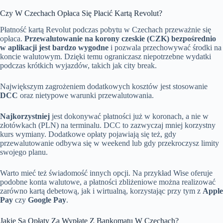
Czy W Czechach Opłaca Się Płacić Kartą Revolut?
Płatność kartą Revolut podczas pobytu w Czechach przeważnie się
opłaca.
Przewalutowanie na korony czeskie (CZK) bezpośrednio
w aplikacji jest bardzo wygodne
i pozwala przechowywać środki na
koncie walutowym. Dzięki temu ograniczasz niepotrzebne wydatki
podczas krótkich wyjazdów, takich jak city break.
Największym zagrożeniem dodatkowych kosztów jest stosowanie
DCC
oraz nietypowe warunki przewalutowania.
Najkorzystniej
jest dokonywać płatności już w koronach, a nie w
złotówkach (PLN) na terminalu. DCC to zazwyczaj mniej korzystny
kurs wymiany. Dodatkowe opłaty pojawiają się też, gdy
przewalutowanie odbywa się w weekend lub gdy przekroczysz limity
swojego planu.
Warto mieć też świadomość innych opcji. Na przykład Wise oferuje
podobne konta walutowe, a płatności zbliżeniowe można realizować
zarówno kartą debetową, jak i wirtualną, korzystając przy tym z
Apple
Pay
czy
Google Pay
.
Jakie Są Opłaty Za Wypłatę Z Bankomatu W Czechach?