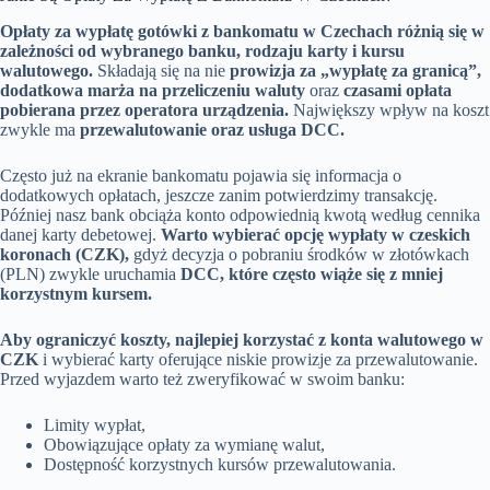
Opłaty za wypłatę gotówki z bankomatu w Czechach różnią się w
zależności od wybranego banku, rodzaju karty i kursu
walutowego.
Składają się na nie
prowizja za „wypłatę za granicą”,
dodatkowa marża na przeliczeniu waluty
oraz
czasami opłata
pobierana przez operatora urządzenia.
Największy wpływ na koszt
zwykle ma
przewalutowanie oraz usługa DCC.
Często już na ekranie bankomatu pojawia się informacja o
dodatkowych opłatach, jeszcze zanim potwierdzimy transakcję.
Później nasz bank obciąża konto odpowiednią kwotą według cennika
danej karty debetowej.
Warto wybierać opcję wypłaty w czeskich
koronach (CZK),
gdyż decyzja o pobraniu środków w złotówkach
(PLN) zwykle uruchamia
DCC, które często wiąże się z mniej
korzystnym kursem.
Aby ograniczyć koszty, najlepiej korzystać z konta walutowego w
CZK
i wybierać karty oferujące niskie prowizje za przewalutowanie.
Przed wyjazdem warto też zweryfikować w swoim banku:
Limity wypłat,
Obowiązujące opłaty za wymianę walut,
Dostępność korzystnych kursów przewalutowania.