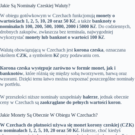
Jakie Są Nominały Czeskiej Waluty?
W obiegu gotówkowym w Czechach funkcjonują
monety o
wartościach 1, 2, 5, 10, 20 oraz 50 Kč
, a także
banknoty o
nominałach 100, 200, 500, 1000, 2000 i 5000 Kč
. Do codziennych,
drobnych zakupów, zwłaszcza bez terminala, najwygodniej
wykorzystać
monety lub banknot o wartości 100 Kč
.
Walutą obowiązującą w Czechach jest
korona czeska
, oznaczana
skrótem
CZK
, a symbolem
Kč
przy podawaniu cen.
Korona czeska występuje zarówno w formie monet, jak i
banknotów
, które różnią się między sobą tworzywem, barwą oraz
wzorami. Dzięki temu łatwo można rozpoznać poszczególne nominały
w portfelu.
W przeszłości niższe nominały uzupełniały
halerze
, jednak obecnie
ceny w Czechach są
zaokrąglane do pełnych wartości koron
.
Jakie Monety Są Obecnie W Obiegu W Czechach?
W Czechach do płatności używa się monet korony czeskiej (CZK)
o nominałach 1, 2, 5, 10, 20 oraz 50 Kč.
Halerze, choć kiedyś