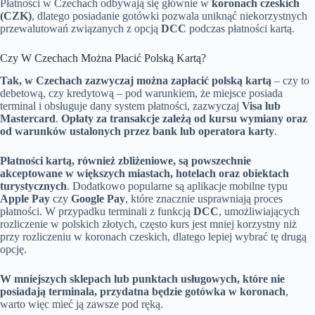
Płatności w Czechach odbywają się głównie w
koronach czeskich
(CZK)
, dlatego posiadanie gotówki pozwala uniknąć niekorzystnych
przewalutowań związanych z opcją
DCC
podczas płatności kartą.
Czy W Czechach Można Płacić Polską Kartą?
Tak, w Czechach zazwyczaj można zapłacić polską kartą
– czy to
debetową, czy kredytową – pod warunkiem, że miejsce posiada
terminal i obsługuje dany system płatności, zazwyczaj
Visa lub
Mastercard
.
Opłaty za transakcje zależą od kursu wymiany oraz
od warunków ustalonych przez bank lub operatora karty
.
Płatności kartą, również zbliżeniowe, są powszechnie
akceptowane w większych miastach, hotelach oraz obiektach
turystycznych
. Dodatkowo popularne są aplikacje mobilne typu
Apple Pay
czy
Google Pay
, które znacznie usprawniają proces
płatności. W przypadku terminali z funkcją
DCC
, umożliwiających
rozliczenie w polskich złotych, często kurs jest mniej korzystny niż
przy rozliczeniu w koronach czeskich, dlatego lepiej wybrać tę drugą
opcję.
W mniejszych sklepach lub punktach usługowych, które nie
posiadają terminala, przydatna będzie gotówka w koronach
,
warto więc mieć ją zawsze pod ręką.