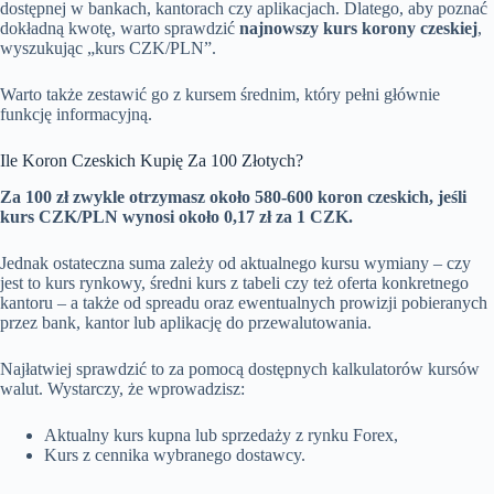
dostępnej w bankach, kantorach czy aplikacjach. Dlatego, aby poznać
dokładną kwotę, warto sprawdzić
najnowszy kurs korony czeskiej
,
wyszukując „kurs CZK/PLN”.
Warto także zestawić go z kursem średnim, który pełni głównie
funkcję informacyjną.
Ile Koron Czeskich Kupię Za 100 Złotych?
Za 100 zł zwykle otrzymasz około 580-600 koron czeskich, jeśli
kurs CZK/PLN wynosi około 0,17 zł za 1 CZK.
Jednak ostateczna suma zależy od aktualnego kursu wymiany – czy
jest to kurs rynkowy, średni kurs z tabeli czy też oferta konkretnego
kantoru – a także od spreadu oraz ewentualnych prowizji pobieranych
przez bank, kantor lub aplikację do przewalutowania.
Najłatwiej sprawdzić to za pomocą dostępnych kalkulatorów kursów
walut. Wystarczy, że wprowadzisz:
Aktualny kurs kupna lub sprzedaży z rynku Forex,
Kurs z cennika wybranego dostawcy.