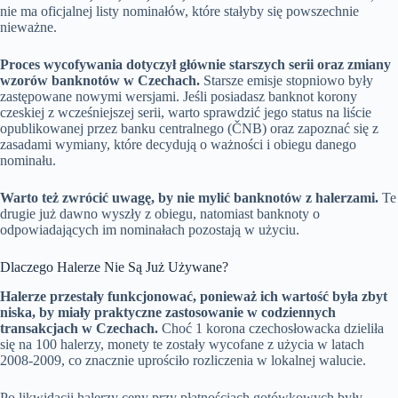
nie ma oficjalnej listy nominałów, które stałyby się powszechnie
nieważne.
Proces wycofywania dotyczył głównie starszych serii oraz zmiany
wzorów banknotów w Czechach.
Starsze emisje stopniowo były
zastępowane nowymi wersjami. Jeśli posiadasz banknot korony
czeskiej z wcześniejszej serii, warto sprawdzić jego status na liście
opublikowanej przez banku centralnego (ČNB) oraz zapoznać się z
zasadami wymiany, które decydują o ważności i obiegu danego
nominału.
Warto też zwrócić uwagę, by nie mylić banknotów z halerzami.
Te
drugie już dawno wyszły z obiegu, natomiast banknoty o
odpowiadających im nominałach pozostają w użyciu.
Dlaczego Halerze Nie Są Już Używane?
Halerze przestały funkcjonować, ponieważ ich wartość była zbyt
niska, by miały praktyczne zastosowanie w codziennych
transakcjach w Czechach.
Choć 1 korona czechosłowacka dzieliła
się na 100 halerzy, monety te zostały wycofane z użycia w latach
2008-2009, co znacznie uprościło rozliczenia w lokalnej walucie.
Po likwidacji halerzy ceny przy płatnościach gotówkowych były