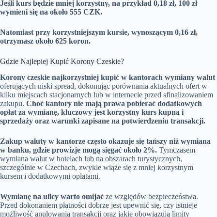
Jeśli kurs będzie mniej korzystny, na przykład 0,18 zł, 100 zł
wymieni się na około 555 CZK.
Natomiast przy korzystniejszym kursie, wynoszącym 0,16 zł,
otrzymasz około 625 koron.
Gdzie Najlepiej Kupić Korony Czeskie?
Korony czeskie najkorzystniej kupić w kantorach wymiany walut
oferujących niski spread, dokonując porównania aktualnych ofert w
kilku miejscach stacjonarnych lub w internecie przed sfinalizowaniem
zakupu.
Choć kantory nie mają prawa pobierać dodatkowych
opłat za wymianę, kluczowy jest korzystny kurs kupna i
sprzedaży oraz warunki zapisane na potwierdzeniu transakcji.
Zakup waluty w kantorze często okazuje się tańszy niż wymiana
w banku, gdzie prowizje mogą sięgać około 2%.
Tymczasem
wymiana walut w hotelach lub na obszarach turystycznych,
szczególnie w Czechach, zwykle wiąże się z mniej korzystnym
kursem i dodatkowymi opłatami.
Wymianę na ulicy warto omijać
ze względów bezpieczeństwa.
Przed dokonaniem płatności dobrze jest upewnić się, czy istnieje
możliwość anulowania transakcji oraz jakie obowiązują limity