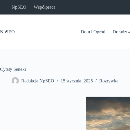
Przejdź
NpSEO
Współpraca
do
treści
NpSEO
Dom i Ogród
Doradzt
Cytaty Seneki
Redakcja NpSEO
15 stycznia, 2025
Rozrywka