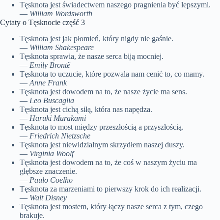
Tęsknota jest świadectwem naszego pragnienia być lepszymi.
—
William Wordsworth
Cytaty o Tęsknocie część 3
Tęsknota jest jak płomień, który nigdy nie gaśnie.
—
William Shakespeare
Tęsknota sprawia, że nasze serca biją mocniej.
—
Emily Brontë
Tęsknota to uczucie, które pozwala nam cenić to, co mamy.
—
Anne Frank
Tęsknota jest dowodem na to, że nasze życie ma sens.
—
Leo Buscaglia
Tęsknota jest cichą siłą, która nas napędza.
—
Haruki Murakami
Tęsknota to most między przeszłością a przyszłością.
—
Friedrich Nietzsche
Tęsknota jest niewidzialnym skrzydłem naszej duszy.
—
Virginia Woolf
Tęsknota jest dowodem na to, że coś w naszym życiu ma
głębsze znaczenie.
—
Paulo Coelho
Tęsknota za marzeniami to pierwszy krok do ich realizacji.
—
Walt Disney
Tęsknota jest mostem, który łączy nasze serca z tym, czego
brakuje.