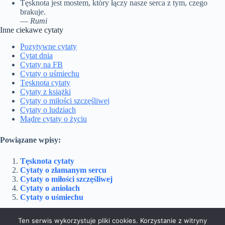
Tęsknota jest mostem, który łączy nasze serca z tym, czego
brakuje.
—
Rumi
Inne ciekawe cytaty
Pozytywne cytaty
Cytat dnia
Cytaty na FB
Cytaty o uśmiechu
Tęsknota cytaty
Cytaty z książki
Cytaty o miłości szczęśliwej
Cytaty o ludziach
Mądre cytaty o życiu
Powiązane wpisy:
Tęsknota cytaty
Cytaty o złamanym sercu
Cytaty o miłości szczęśliwej
Cytaty o aniołach
Cytaty o uśmiechu
Ten serwis wykorzystuje pliki cookies. Korzystanie z witryny