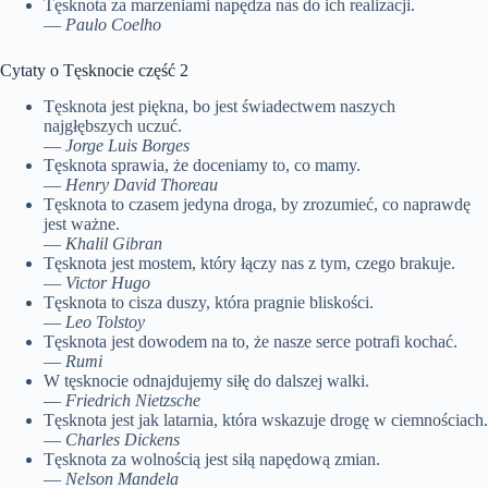
Tęsknota za marzeniami napędza nas do ich realizacji.
—
Paulo Coelho
Cytaty o Tęsknocie część 2
Tęsknota jest piękna, bo jest świadectwem naszych
najgłębszych uczuć.
—
Jorge Luis Borges
Tęsknota sprawia, że doceniamy to, co mamy.
—
Henry David Thoreau
Tęsknota to czasem jedyna droga, by zrozumieć, co naprawdę
jest ważne.
—
Khalil Gibran
Tęsknota jest mostem, który łączy nas z tym, czego brakuje.
—
Victor Hugo
Tęsknota to cisza duszy, która pragnie bliskości.
—
Leo Tolstoy
Tęsknota jest dowodem na to, że nasze serce potrafi kochać.
—
Rumi
W tęsknocie odnajdujemy siłę do dalszej walki.
—
Friedrich Nietzsche
Tęsknota jest jak latarnia, która wskazuje drogę w ciemnościach.
—
Charles Dickens
Tęsknota za wolnością jest siłą napędową zmian.
—
Nelson Mandela