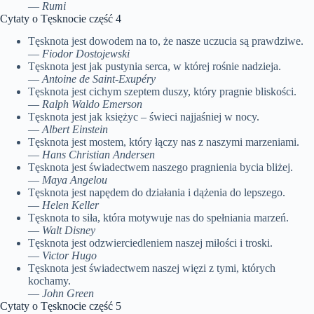
—
Rumi
Cytaty o Tęsknocie część 4
Tęsknota jest dowodem na to, że nasze uczucia są prawdziwe.
—
Fiodor Dostojewski
Tęsknota jest jak pustynia serca, w której rośnie nadzieja.
—
Antoine de Saint-Exupéry
Tęsknota jest cichym szeptem duszy, który pragnie bliskości.
—
Ralph Waldo Emerson
Tęsknota jest jak księżyc – świeci najjaśniej w nocy.
—
Albert Einstein
Tęsknota jest mostem, który łączy nas z naszymi marzeniami.
—
Hans Christian Andersen
Tęsknota jest świadectwem naszego pragnienia bycia bliżej.
—
Maya Angelou
Tęsknota jest napędem do działania i dążenia do lepszego.
—
Helen Keller
Tęsknota to siła, która motywuje nas do spełniania marzeń.
—
Walt Disney
Tęsknota jest odzwierciedleniem naszej miłości i troski.
—
Victor Hugo
Tęsknota jest świadectwem naszej więzi z tymi, których
kochamy.
—
John Green
Cytaty o Tęsknocie część 5