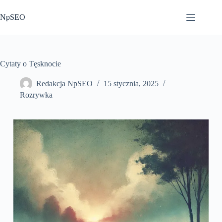
Przejdź
do
NpSEO
treści
Cytaty o Tęsknocie
Redakcja NpSEO
15 stycznia, 2025
Rozrywka