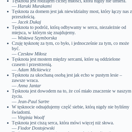
Tęsknota jest rodzajem cichej miłości, która nigdy nie umiera.
—
Haruki Murakami
Tęsknota za domem jest jak niewidzialny most, który łączy nas z
przeszłością.
—
Jacek Dukaj
Tęsknota to podróż, którą odbywamy w sercu, niezależnie od
miejsca, w którym się znajdujemy.
—
Wisława Szymborska
Czuję tęsknotę za tym, co było, i jednocześnie za tym, co może
być.
—
Czesław Miłosz
Tęsknota jest mostem między sercami, które są oddzielone
czasem i przestrzenią.
—
Adam Mickiewicz
Tęsknota za ukochaną osobą jest jak echo w pustym lesie –
zawsze wraca.
—
Anna Jantar
Tęsknota jest dowodem na to, że coś miało znaczenie w naszym
życiu.
—
Jean-Paul Sartre
W tęsknocie odnajdujemy część siebie, którą nigdy nie byliśmy
świadomi.
—
Virginia Woolf
Tęsknota jest ciszą serca, która mówi więcej niż słowa.
—
Fiodor Dostojewski