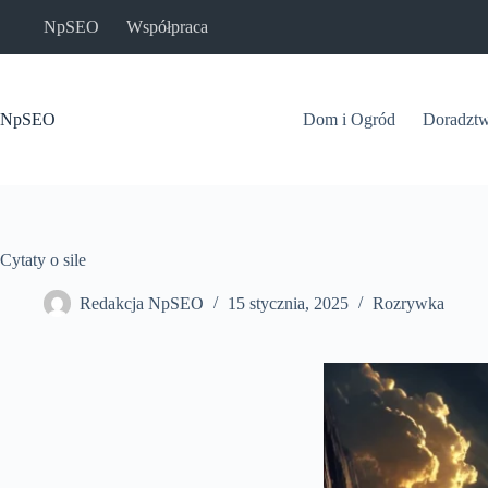
Przejdź
NpSEO
Współpraca
do
treści
NpSEO
Dom i Ogród
Doradzt
Cytaty o sile
Redakcja NpSEO
15 stycznia, 2025
Rozrywka