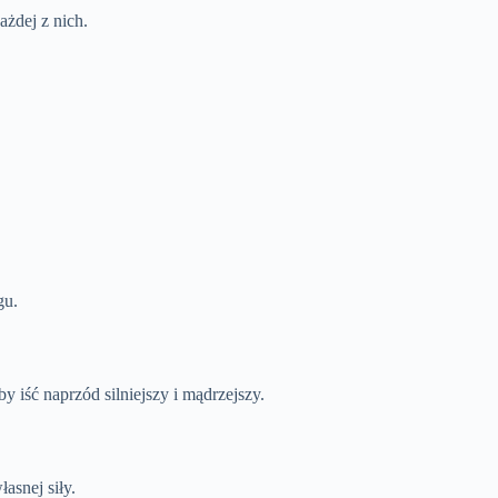
żdej z nich.
gu.
 iść naprzód silniejszy i mądrzejszy.
asnej siły.