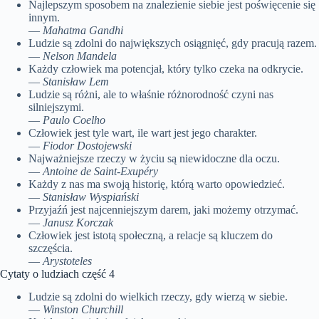
Najlepszym sposobem na znalezienie siebie jest poświęcenie się
innym.
—
Mahatma Gandhi
Ludzie są zdolni do największych osiągnięć, gdy pracują razem.
—
Nelson Mandela
Każdy człowiek ma potencjał, który tylko czeka na odkrycie.
—
Stanisław Lem
Ludzie są różni, ale to właśnie różnorodność czyni nas
silniejszymi.
—
Paulo Coelho
Człowiek jest tyle wart, ile wart jest jego charakter.
—
Fiodor Dostojewski
Najważniejsze rzeczy w życiu są niewidoczne dla oczu.
—
Antoine de Saint-Exupéry
Każdy z nas ma swoją historię, którą warto opowiedzieć.
—
Stanisław Wyspiański
Przyjaźń jest najcenniejszym darem, jaki możemy otrzymać.
—
Janusz Korczak
Człowiek jest istotą społeczną, a relacje są kluczem do
szczęścia.
—
Arystoteles
Cytaty o ludziach część 4
Ludzie są zdolni do wielkich rzeczy, gdy wierzą w siebie.
—
Winston Churchill