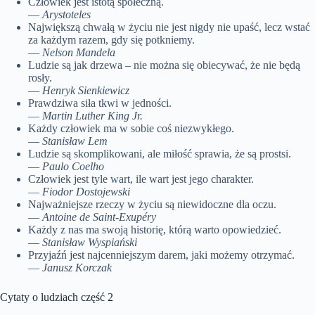
Człowiek jest istotą społeczną.
—
Arystoteles
Największą chwałą w życiu nie jest nigdy nie upaść, lecz wstać
za każdym razem, gdy się potkniemy.
—
Nelson Mandela
Ludzie są jak drzewa – nie można się obiecywać, że nie będą
rosły.
—
Henryk Sienkiewicz
Prawdziwa siła tkwi w jedności.
—
Martin Luther King Jr.
Każdy człowiek ma w sobie coś niezwykłego.
—
Stanisław Lem
Ludzie są skomplikowani, ale miłość sprawia, że są prostsi.
—
Paulo Coelho
Człowiek jest tyle wart, ile wart jest jego charakter.
—
Fiodor Dostojewski
Najważniejsze rzeczy w życiu są niewidoczne dla oczu.
—
Antoine de Saint-Exupéry
Każdy z nas ma swoją historię, którą warto opowiedzieć.
—
Stanisław Wyspiański
Przyjaźń jest najcenniejszym darem, jaki możemy otrzymać.
—
Janusz Korczak
Cytaty o ludziach część 2