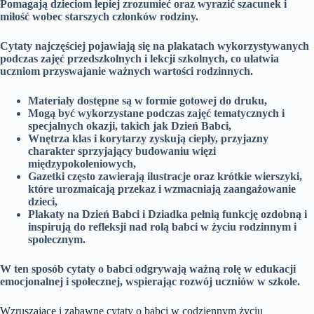
Pomagają dzieciom lepiej zrozumieć oraz wyrazić szacunek i
miłość wobec starszych członków rodziny.
Cytaty najczęściej pojawiają się na plakatach wykorzystywanych
podczas zajęć przedszkolnych i lekcji szkolnych, co ułatwia
uczniom przyswajanie ważnych wartości rodzinnych.
Materiały dostępne są w formie gotowej do druku,
Mogą być wykorzystane podczas zajęć tematycznych i
specjalnych okazji, takich jak Dzień Babci,
Wnętrza klas i korytarzy zyskują ciepły, przyjazny
charakter sprzyjający budowaniu więzi
międzypokoleniowych,
Gazetki często zawierają ilustracje oraz krótkie wierszyki,
które urozmaicają przekaz i wzmacniają zaangażowanie
dzieci,
Plakaty na Dzień Babci i Dziadka pełnią funkcję ozdobną i
inspirują do refleksji nad rolą babci w życiu rodzinnym i
społecznym.
W ten sposób cytaty o babci odgrywają ważną rolę w edukacji
emocjonalnej i społecznej, wspierając rozwój uczniów w szkole.
Wzruszające i zabawne cytaty o babci w codziennym życiu