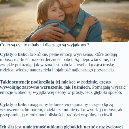
Co to są cytaty o babci i dlaczego są wyjątkowe?
Cytaty o babci
to krótkie, pełne emocji wyrażenia, które oddają
miłość, mądrość oraz serdeczność babci. Są niepowtarzalne, bo
zwięźle pokazują, jak ważna jest babcia – osoba łącząca troskę
rodzica, wiedzę nauczyciela i lojalność najlepszego przyjaciela.
Takie sentencje podkreślają jej miejsce w rodzinie, często
wywołując zarówno wzruszenie, jak i uśmiech.
Pomagają wyrazić
emocje wobec tej wyjątkowej osoby w prosty, lecz głęboki sposób.
Cytaty o babci
mają silny ładunek emocjonalny i często łączą
wzruszenie z humorem, dzięki czemu nie tylko wyrażają miłość, ale
przypominają o rodzinnej bliskości i radości wspólnych chwil.
Ich siłą jest umiejętność oddania głębokich uczuć oraz życiowej