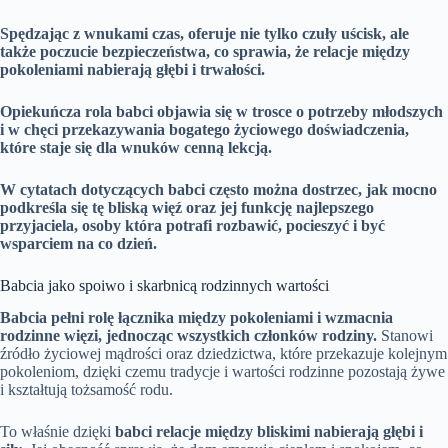
Spędzając z wnukami czas, oferuje nie tylko czuły uścisk, ale
także poczucie bezpieczeństwa, co sprawia, że relacje między
pokoleniami nabierają głębi i trwałości.
Opiekuńcza rola babci objawia się w trosce o potrzeby młodszych
i w chęci przekazywania bogatego życiowego doświadczenia,
które staje się dla wnuków cenną lekcją.
W cytatach dotyczących babci często można dostrzec, jak mocno
podkreśla się tę bliską więź oraz jej funkcję najlepszego
przyjaciela, osoby która potrafi rozbawić, pocieszyć i być
wsparciem na co dzień.
Babcia jako spoiwo i skarbnicą rodzinnych wartości
Babcia pełni rolę łącznika między pokoleniami i wzmacnia
rodzinne więzi, jednocząc wszystkich członków rodziny.
Stanowi
źródło życiowej mądrości oraz dziedzictwa, które przekazuje kolejnym
pokoleniom, dzięki czemu tradycje i wartości rodzinne pozostają żywe
i kształtują tożsamość rodu.
To właśnie dzięki
babci relacje między bliskimi nabierają głębi i