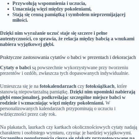
Przywołują wspomnienia i uczucia,
Umacniają więzi między pokoleniami,
Stają się cenną pamiątką i symbolem nieprzemijającej
miłości.
Dzięki nim wyrażanie uczuć staje się szczere i pełne
autentyczności, co sprawia, że relacja między babcią a wnukami
nabiera wyjątkowej głębi.
Praktyczne zastosowania cytatów o babci w prezentach i dekoracjach
Cytaty o babci
są powszechnie wykorzystywane przy tworzeniu
prezentów i ozdób, zwłaszcza tych dopasowanych indywidualnie.
Umieszcza się je na
fotokalendarzach
czy
fotoksiążkach
, które
stanowią niepowtarzalną pamiątkę.
Dzięki nim upominki nabierają
głębi emocjonalnej, podkreślając szczególne miejsce babci w
rodzinie i wzmacniając więzi między pokoleniami.
W
personalizowanych kalendarzach przypominają o uczuciu i
wdzięczności przez cały rok.
Na plakatach, laurkach czy kartkach okolicznościowych cytaty nadają
charakteru i osobistego wymiaru, czyniąc je bardziej wyjątkowymi.
Szczególną popularnością cieszą się plakaty przygotowywane na