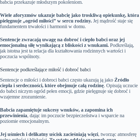
babcia przekazuje młodszym pokoleniom.
Wiele aforyzmów ukazuje babcię jako troskliwą opiekunkę, która
pielęgnuje „ogród miłości” w sercu rodziny.
Jej mądrość staje się
fundamentem trwałości i harmonii w domu.
Sentencje zwracają uwagę na dobroć i ciepło babci oraz jej
emocjonalną siłę wynikającą z bliskości z wnukami.
Podkreślają,
jak istotna jest ta relacja dla kształtowania rodzinnych wartości i
poczucia wspólnoty.
Sentencje podkreślające miłość i dobroć babci
Sentencje o miłości i dobroci babci często ukazują ją jako
Źródło
ciepła i serdeczności, które obejmuje całą rodzinę
. Opisują uczucie
do babci niczym ogród pełen emocji, gdzie pielęgnuje się dobroć i
wzajemne zrozumienie.
Babcia zapamiętuje sukcesy wnuków, a zapomina ich
przewinienia
, dając im poczucie bezpieczeństwa i wsparcie na
poziomie emocjonalnym.
Jej uśmiech i delikatny uścisk zacieśniają więzi
, tworząc atmosferę
pełną miłości i bliskości.
Te cytaty oddają szacunek oraz