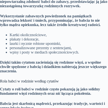
niepowtarzalną zdolność babci do zabawy, przedstawiając ją jako
niezastąpioną towarzyszkę rodzinnych rozrywek.
Wykorzystanie zabawnych powiedzonek na pamiątkach
wprowadza lekkość i śmiech, przypominając, że babcia to nie
tylko mądra opiekunka, lecz także źródło kreatywnej radości.
Kartki okolicznościowe,
plakaty i dekoracje,
laurki i ręcznie robione upominki,
personalizowane prezenty z sentencjami,
wpisy i posty w mediach społecznościowych.
Dzięki takim cytatom zacieśniają się rodzinne więzi, a wspólne
chwile spędzone z babcią i dziadkiem nabierają jeszcze większego
znaczenia.
Rola babci w rodzinie według cytatów
Cytaty o roli babci w rodzinie często pokazują ją jako solidny
fundament więzi rodzinnych oraz nić łącząca pokolenia.
Babcia jest skarbnicą mądrości, przekazując tradycje, wartości i
cenne lekcje życiowe.