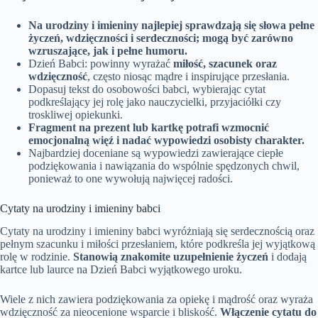
Na urodziny i imieniny najlepiej sprawdzają się słowa pełne
życzeń, wdzięczności i serdeczności; mogą być zarówno
wzruszające, jak i pełne humoru.
Dzień Babci: powinny wyrażać
miłość, szacunek oraz
wdzięczność
, często niosąc mądre i inspirujące przesłania.
Dopasuj tekst do osobowości babci, wybierając cytat
podkreślający jej rolę jako nauczycielki, przyjaciółki czy
troskliwej opiekunki.
Fragment na prezent lub kartkę potrafi wzmocnić
emocjonalną więź i nadać wypowiedzi osobisty charakter.
Najbardziej doceniane są wypowiedzi zawierające ciepłe
podziękowania i nawiązania do wspólnie spędzonych chwil,
ponieważ to one wywołują najwięcej radości.
Cytaty na urodziny i imieniny babci
Cytaty na urodziny i imieniny babci wyróżniają się serdecznością oraz
pełnym szacunku i miłości przesłaniem, które podkreśla jej wyjątkową
rolę w rodzinie.
Stanowią znakomite uzupełnienie życzeń
i dodają
kartce lub laurce na Dzień Babci wyjątkowego uroku.
Wiele z nich zawiera podziękowania za opiekę i mądrość oraz wyraża
wdzięczność za nieocenione wsparcie i bliskość.
Włączenie cytatu do