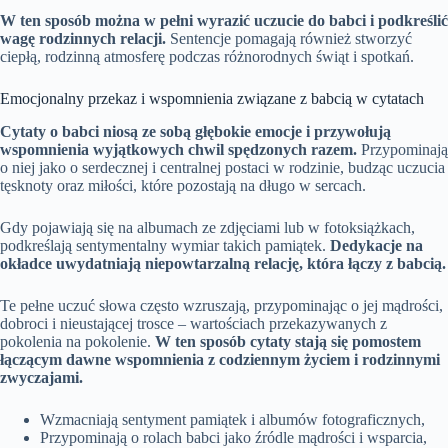
W ten sposób można w pełni wyrazić uczucie do babci i podkreślić
wagę rodzinnych relacji.
Sentencje pomagają również stworzyć
ciepłą, rodzinną atmosferę podczas różnorodnych świąt i spotkań.
Emocjonalny przekaz i wspomnienia związane z babcią w cytatach
Cytaty o babci niosą ze sobą głębokie emocje i przywołują
wspomnienia wyjątkowych chwil spędzonych razem.
Przypominają
o niej jako o serdecznej i centralnej postaci w rodzinie, budząc uczucia
tęsknoty oraz miłości, które pozostają na długo w sercach.
Gdy pojawiają się na albumach ze zdjęciami lub w fotoksiążkach,
podkreślają sentymentalny wymiar takich pamiątek.
Dedykacje na
okładce uwydatniają niepowtarzalną relację, która łączy z babcią.
Te pełne uczuć słowa często wzruszają, przypominając o jej mądrości,
dobroci i nieustającej trosce – wartościach przekazywanych z
pokolenia na pokolenie.
W ten sposób cytaty stają się pomostem
łączącym dawne wspomnienia z codziennym życiem i rodzinnymi
zwyczajami.
Wzmacniają sentyment pamiątek i albumów fotograficznych,
Przypominają o rolach babci jako źródle mądrości i wsparcia,