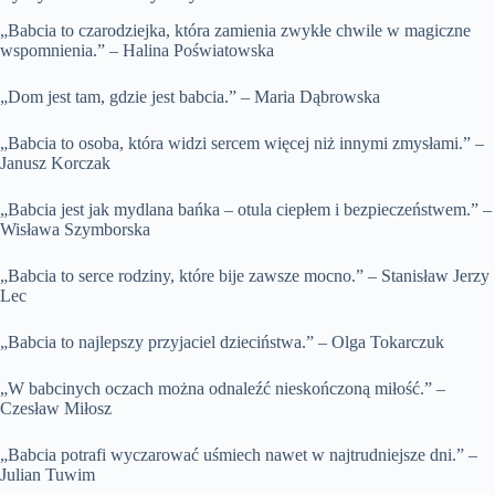
„Babcia to czarodziejka, która zamienia zwykłe chwile w magiczne
wspomnienia.” – Halina Poświatowska
„Dom jest tam, gdzie jest babcia.” – Maria Dąbrowska
„Babcia to osoba, która widzi sercem więcej niż innymi zmysłami.” –
Janusz Korczak
„Babcia jest jak mydlana bańka – otula ciepłem i bezpieczeństwem.” –
Wisława Szymborska
„Babcia to serce rodziny, które bije zawsze mocno.” – Stanisław Jerzy
Lec
„Babcia to najlepszy przyjaciel dzieciństwa.” – Olga Tokarczuk
„W babcinych oczach można odnaleźć nieskończoną miłość.” –
Czesław Miłosz
„Babcia potrafi wyczarować uśmiech nawet w najtrudniejsze dni.” –
Julian Tuwim