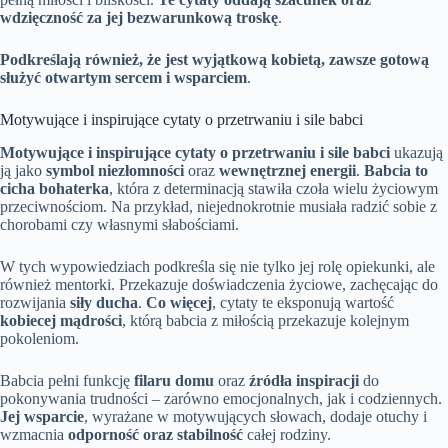
wdzięczność za jej bezwarunkową troskę
.
Podkreślają również, że jest wyjątkową kobietą, zawsze gotową
służyć otwartym sercem i wsparciem
.
Motywujące i inspirujące cytaty o przetrwaniu i sile babci
Motywujące i inspirujące cytaty o przetrwaniu i sile babci
ukazują
ją jako
symbol niezłomności
oraz
wewnętrznej energii
.
Babcia to
cicha bohaterka
, która z determinacją stawiła czoła wielu życiowym
przeciwnościom. Na przykład, niejednokrotnie musiała radzić sobie z
chorobami czy własnymi słabościami.
W tych wypowiedziach podkreśla się nie tylko jej rolę opiekunki, ale
również mentorki. Przekazuje doświadczenia życiowe, zachęcając do
rozwijania
siły ducha
.
Co więcej
, cytaty te eksponują wartość
kobiecej mądrości
, którą babcia z miłością przekazuje kolejnym
pokoleniom.
Babcia pełni funkcję
filaru domu
oraz
źródła inspiracji
do
pokonywania trudności – zarówno emocjonalnych, jak i codziennych.
Jej wsparcie
, wyrażane w motywujących słowach, dodaje otuchy i
wzmacnia
odporność oraz stabilność
całej rodziny.