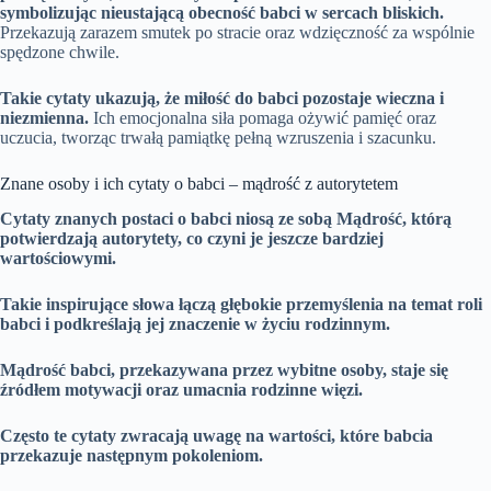
symbolizując nieustającą obecność babci w sercach bliskich.
Przekazują zarazem smutek po stracie oraz wdzięczność za wspólnie
spędzone chwile.
Takie cytaty ukazują, że miłość do babci pozostaje wieczna i
niezmienna.
Ich emocjonalna siła pomaga ożywić pamięć oraz
uczucia, tworząc trwałą pamiątkę pełną wzruszenia i szacunku.
Znane osoby i ich cytaty o babci – mądrość z autorytetem
Cytaty znanych postaci o babci niosą ze sobą
Mądrość
, którą
potwierdzają autorytety, co czyni je jeszcze bardziej
wartościowymi.
Takie inspirujące słowa łączą głębokie przemyślenia na temat
roli
babci
i podkreślają jej znaczenie w życiu rodzinnym.
Mądrość babci
, przekazywana przez wybitne osoby, staje się
źródłem
motywacji
oraz umacnia
rodzinne więzi
.
Często te cytaty zwracają uwagę na wartości, które babcia
przekazuje następnym pokoleniom.