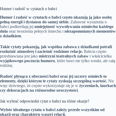
Humor i radość w cytatach o babci
Humor i radość w cytatach o babci często ukazują ją jako osobę
pełną energii i dystansu do samej siebie.
Zabawne wyrażenia o
babci podkreślają jej
umiejętność wywoływania uśmiechu każdego
dnia
oraz tworzenia pełnych śmiechu i
niezapomnianych momentów
z dziadkiem
.
Takie cytaty pokazują, jak wspólna zabawa z dziadkami potrafi
rozluźnić atmosferę i zacieśnić rodzinne relacje.
Babcia często
przedstawiana jest jako
mistrzyni teatralnych zabaw
i właścicielka
wyjątkowego poczucia humoru
, które bawi nie tylko wnuki, ale całą
rodzinę.
Radość płynąca z obecności babci oraz jej szczery uśmiech to
elementy, dzięki którym te cytaty zyskują szczególną wartość.
Nic
więc dziwnego, że często wykorzystuje się je w
życzeniach, laurkach
czy dekoracjach na różnorodne uroczystości
.
Jak wybrać odpowiedni cytat o babci na różne okazje?
Wybór idealnego cytatu o babci zależy przede wszystkim od
okazji oraz charakteru waszej relacji.