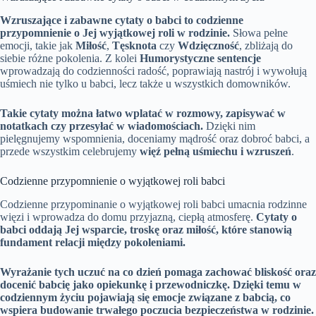
Wzruszające i zabawne cytaty o babci to codzienne
przypomnienie o Jej wyjątkowej roli w rodzinie.
Słowa pełne
emocji, takie jak
Miłość
,
Tęsknota
czy
Wdzięczność
, zbliżają do
siebie różne pokolenia. Z kolei
Humorystyczne sentencje
wprowadzają do codzienności radość, poprawiają nastrój i wywołują
uśmiech nie tylko u babci, lecz także u wszystkich domowników.
Takie cytaty można łatwo wplatać w rozmowy, zapisywać w
notatkach czy przesyłać w wiadomościach.
Dzięki nim
pielęgnujemy wspomnienia, doceniamy mądrość oraz dobroć babci, a
przede wszystkim celebrujemy
więź pełną uśmiechu i wzruszeń
.
Codzienne przypomnienie o wyjątkowej roli babci
Codzienne przypominanie o wyjątkowej roli babci umacnia rodzinne
więzi i wprowadza do domu przyjazną, ciepłą atmosferę.
Cytaty o
babci oddają Jej wsparcie, troskę oraz miłość, które stanowią
fundament relacji między pokoleniami.
Wyrażanie tych uczuć na co dzień pomaga zachować bliskość oraz
docenić babcię jako opiekunkę i przewodniczkę.
Dzięki temu w
codziennym życiu pojawiają się emocje związane z babcią, co
wspiera budowanie trwałego poczucia bezpieczeństwa w rodzinie.