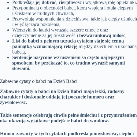
Podkreślają jej
dobroć
,
cierpliwość
i wyjątkową rolę opiekunki,
Przypominają o obecności babci, która wspiera i otula ciepłym
uściskiem w trudnych chwilach,
Przywołują wspomnienia z dzieciństwa, takie jak ciepły uśmiech
i więź łącząca pokolenia,
Wierszyki do laurki wyrażają szczere emocje oraz
dziękczynienie za jej troskliwość i
bezwarunkową miłość
,
List do babci z pełnym uczucia cytatem staje się cenną
pamiątką wzmacniającą relację
między dzieckiem a ukochaną
babcią,
Sentencje nasycone wzruszeniem są często najlepszym
sposobem, by przekazać to, co trudno wyrazić samymi
słowami
.
Zabawne cytaty o babci na Dzień Babci
Zabawne cytaty o babci na Dzień Babci mają lekki, radosny
charakter i doskonale oddają jej poczucie humoru oraz
żywiołowość.
Takie sentencje celebrują chwile pełne śmiechu i z przymrużeniem
oka ukazują wyjątkowe podejście babci do wnuków.
Humor zawarty w tych cytatach podkreśla pomysłowość, ciepło i