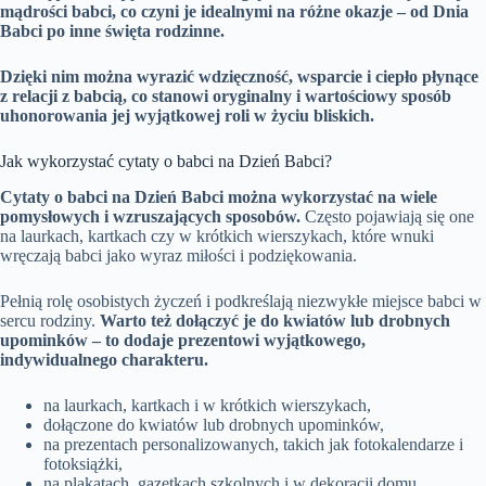
mądrości babci, co czyni je idealnymi na różne okazje – od Dnia
Babci po inne święta rodzinne.
Dzięki nim można wyrazić wdzięczność, wsparcie i ciepło płynące
z relacji z babcią, co stanowi oryginalny i wartościowy sposób
uhonorowania jej wyjątkowej roli w życiu bliskich.
Jak wykorzystać cytaty o babci na Dzień Babci?
Cytaty o babci na Dzień Babci można wykorzystać na wiele
pomysłowych i wzruszających sposobów.
Często pojawiają się one
na laurkach, kartkach czy w krótkich wierszykach, które wnuki
wręczają babci jako wyraz miłości i podziękowania.
Pełnią rolę osobistych życzeń i podkreślają niezwykłe miejsce babci w
sercu rodziny.
Warto też dołączyć je do kwiatów lub drobnych
upominków – to dodaje prezentowi wyjątkowego,
indywidualnego charakteru.
na laurkach, kartkach i w krótkich wierszykach,
dołączone do kwiatów lub drobnych upominków,
na prezentach personalizowanych, takich jak fotokalendarze i
fotoksiążki,
na plakatach, gazetkach szkolnych i w dekoracji domu,