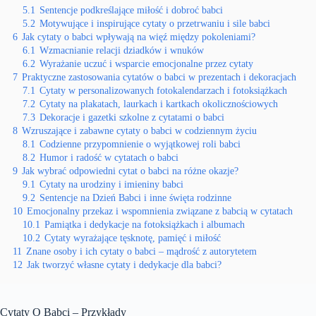
5.1
Sentencje podkreślające miłość i dobroć babci
5.2
Motywujące i inspirujące cytaty o przetrwaniu i sile babci
6
Jak cytaty o babci wpływają na więź między pokoleniami?
6.1
Wzmacnianie relacji dziadków i wnuków
6.2
Wyrażanie uczuć i wsparcie emocjonalne przez cytaty
7
Praktyczne zastosowania cytatów o babci w prezentach i dekoracjach
7.1
Cytaty w personalizowanych fotokalendarzach i fotoksiążkach
7.2
Cytaty na plakatach, laurkach i kartkach okolicznościowych
7.3
Dekoracje i gazetki szkolne z cytatami o babci
8
Wzruszające i zabawne cytaty o babci w codziennym życiu
8.1
Codzienne przypomnienie o wyjątkowej roli babci
8.2
Humor i radość w cytatach o babci
9
Jak wybrać odpowiedni cytat o babci na różne okazje?
9.1
Cytaty na urodziny i imieniny babci
9.2
Sentencje na Dzień Babci i inne święta rodzinne
10
Emocjonalny przekaz i wspomnienia związane z babcią w cytatach
10.1
Pamiątka i dedykacje na fotoksiążkach i albumach
10.2
Cytaty wyrażające tęsknotę, pamięć i miłość
11
Znane osoby i ich cytaty o babci – mądrość z autorytetem
12
Jak tworzyć własne cytaty i dedykacje dla babci?
Cytaty O Babci – Przykłady