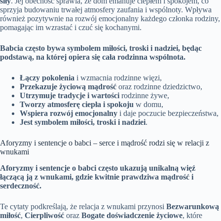
siły
. Jej obecność sprawia, że dom emanuje ciepłem i spokojem, co
sprzyja budowaniu trwałej atmosfery zaufania i wspólnoty. Wpływa
również pozytywnie na rozwój emocjonalny każdego członka rodziny,
pomagając im wzrastać i czuć się kochanymi.
Babcia często bywa symbolem miłości, troski i nadziei, będąc
podstawą, na której opiera się cała rodzinna wspólnota.
Łączy pokolenia
i wzmacnia rodzinne więzi,
Przekazuje życiową mądrość
oraz rodzinne dziedzictwo,
Utrzymuje tradycje i wartości
rodzinne żywe,
Tworzy atmosferę ciepła i spokoju
w domu,
Wspiera rozwój emocjonalny
i daje poczucie bezpieczeństwa,
Jest symbolem miłości, troski i nadziei
.
Aforyzmy i sentencje o babci – serce i mądrość rodzi się w relacji z
wnukami
Aforyzmy i sentencje o babci często ukazują unikalną więź
łączącą ją z wnukami, gdzie kwitnie prawdziwa mądrość i
serdeczność.
Te cytaty podkreślają, że relacja z wnukami przynosi
Bezwarunkową
miłość
,
Cierpliwość
oraz
Bogate doświadczenie życiowe
, które