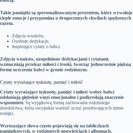
babcią.
Takie pamiątki są spersonalizowanym prezentem, który wywołuje
ciepłe emocje i przypomina o drogocennych chwilach spędzonych
razem.
Zdjęcia wnuków,
Osobiste dedykacje,
Inspirujące cytaty o babci.
Zdjęcia wnuków, uzupełnione dedykacjami i cytatami,
wzmacniają przekaz miłości i troski, tworząc jednocześnie piękną
formę uczczenia babci w gronie rodzinnym.
Cytaty wyrażające tęsknotę, pamięć i miłość
Cytaty wyrażające tęsknotę, pamięć i miłość wobec babci
odsłaniają głębokie więzi emocjonalne i podkreślają znaczenie
wspomnień.
Są wyjątkową formą zachowania rodzinnego
dziedzictwa, która uwypukla wartość uczuć przetrwających mimo
rozłąki.
Wzruszające słowa często pojawiają się na tabliczkach
pamiątkowych, w rodzinnych opowieściach i albumach,