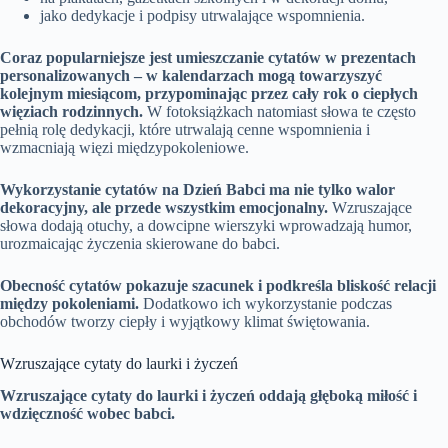
jako dedykacje i podpisy utrwalające wspomnienia.
Coraz popularniejsze jest umieszczanie cytatów w prezentach
personalizowanych – w kalendarzach mogą towarzyszyć
kolejnym miesiącom, przypominając przez cały rok o ciepłych
więziach rodzinnych.
W fotoksiążkach natomiast słowa te często
pełnią rolę dedykacji, które utrwalają cenne wspomnienia i
wzmacniają więzi międzypokoleniowe.
Wykorzystanie cytatów na Dzień Babci ma nie tylko walor
dekoracyjny, ale przede wszystkim emocjonalny.
Wzruszające
słowa dodają otuchy, a dowcipne wierszyki wprowadzają humor,
urozmaicając życzenia skierowane do babci.
Obecność cytatów pokazuje szacunek i podkreśla bliskość relacji
między pokoleniami.
Dodatkowo ich wykorzystanie podczas
obchodów tworzy ciepły i wyjątkowy klimat świętowania.
Wzruszające cytaty do laurki i życzeń
Wzruszające cytaty do laurki i życzeń oddają głęboką miłość i
wdzięczność wobec babci.