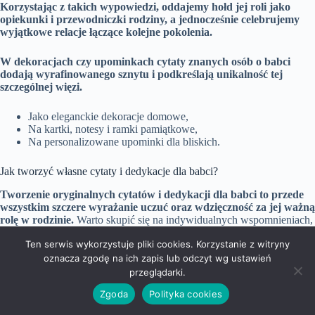
Korzystając z takich wypowiedzi, oddajemy
hołd
jej roli jako
opiekunki i przewodniczki rodziny, a jednocześnie celebrujemy
wyjątkowe relacje łączące kolejne pokolenia.
W dekoracjach czy upominkach cytaty znanych osób o babci
dodają
wyrafinowanego sznytu
i podkreślają
unikalność
tej
szczególnej więzi.
Jako eleganckie dekoracje domowe,
Na kartki, notesy i ramki pamiątkowe,
Na personalizowane upominki dla bliskich.
Jak tworzyć własne cytaty i dedykacje dla babci?
Tworzenie oryginalnych cytatów i dedykacji dla babci to przede
wszystkim szczere wyrażanie uczuć oraz wdzięczność za jej ważną
rolę w rodzinie.
Warto skupić się na indywidualnych wspomnieniach,
charakterystycznych cechach babci oraz na jej życiowej mądrości i
Ten serwis wykorzystuje pliki cookies. Korzystanie z witryny
nieustannym wsparciu.
oznacza zgodę na ich zapis lub odczyt wg ustawień
przeglądarki.
Dobrym pomysłem jest rozpoczęcie od przywołania wspólnych
momentów.
Zgoda
Polityka cookies