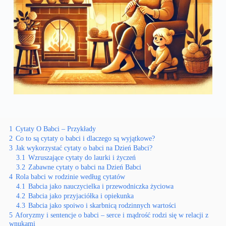
1
Cytaty O Babci – Przykłady
2
Co to są cytaty o babci i dlaczego są wyjątkowe?
3
Jak wykorzystać cytaty o babci na Dzień Babci?
3.1
Wzruszające cytaty do laurki i życzeń
3.2
Zabawne cytaty o babci na Dzień Babci
4
Rola babci w rodzinie według cytatów
4.1
Babcia jako nauczycielka i przewodniczka życiowa
4.2
Babcia jako przyjaciółka i opiekunka
4.3
Babcia jako spoiwo i skarbnicą rodzinnych wartości
5
Aforyzmy i sentencje o babci – serce i mądrość rodzi się w relacji z
wnukami