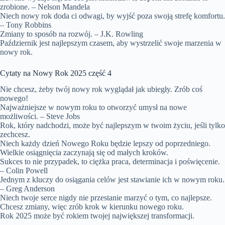
zrobione. – Nelson Mandela
Niech nowy rok doda ci odwagi, by wyjść poza swoją strefę komfortu.
– Tony Robbins
Zmiany to sposób na rozwój. – J.K. Rowling
Październik jest najlepszym czasem, aby wystrzelić swoje marzenia w
nowy rok.
Cytaty na Nowy Rok 2025 część 4
Nie chcesz, żeby twój nowy rok wyglądał jak ubiegły. Zrób coś
nowego!
Najważniejsze w nowym roku to otworzyć umysł na nowe
możliwości. – Steve Jobs
Rok, który nadchodzi, może być najlepszym w twoim życiu, jeśli tylko
zechcesz.
Niech każdy dzień Nowego Roku będzie lepszy od poprzedniego.
Wielkie osiągnięcia zaczynają się od małych kroków.
Sukces to nie przypadek, to ciężka praca, determinacja i poświęcenie.
– Colin Powell
Jednym z kluczy do osiągania celów jest stawianie ich w nowym roku.
– Greg Anderson
Niech twoje serce nigdy nie przestanie marzyć o tym, co najlepsze.
Chcesz zmiany, więc zrób krok w kierunku nowego roku.
Rok 2025 może być rokiem twojej największej transformacji.