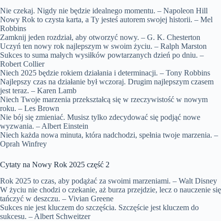
Nie czekaj. Nigdy nie będzie idealnego momentu. – Napoleon Hill
Nowy Rok to czysta karta, a Ty jesteś autorem swojej historii. – Mel
Robbins
Zamknij jeden rozdział, aby otworzyć nowy. – G. K. Chesterton
Uczyń ten nowy rok najlepszym w swoim życiu. – Ralph Marston
Sukces to suma małych wysiłków powtarzanych dzień po dniu. –
Robert Collier
Niech 2025 będzie rokiem działania i determinacji. – Tony Robbins
Najlepszy czas na działanie był wczoraj. Drugim najlepszym czasem
jest teraz. – Karen Lamb
Niech Twoje marzenia przekształcą się w rzeczywistość w nowym
roku. – Les Brown
Nie bój się zmieniać. Musisz tylko zdecydować się podjąć nowe
wyzwania. – Albert Einstein
Niech każda nowa minuta, która nadchodzi, spełnia twoje marzenia. –
Oprah Winfrey
Cytaty na Nowy Rok 2025 część 2
Rok 2025 to czas, aby podążać za swoimi marzeniami. – Walt Disney
W życiu nie chodzi o czekanie, aż burza przejdzie, lecz o nauczenie się
tańczyć w deszczu. – Vivian Greene
Sukces nie jest kluczem do szczęścia. Szczęście jest kluczem do
sukcesu. – Albert Schweitzer