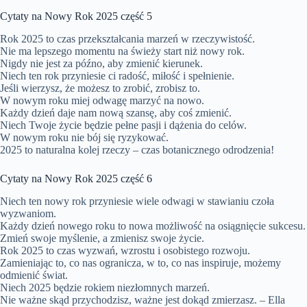
Cytaty na Nowy Rok 2025 część 5
Rok 2025 to czas przekształcania marzeń w rzeczywistość.
Nie ma lepszego momentu na świeży start niż nowy rok.
Nigdy nie jest za późno, aby zmienić kierunek.
Niech ten rok przyniesie ci radość, miłość i spełnienie.
Jeśli wierzysz, że możesz to zrobić, zrobisz to.
W nowym roku miej odwagę marzyć na nowo.
Każdy dzień daje nam nową szansę, aby coś zmienić.
Niech Twoje życie będzie pełne pasji i dążenia do celów.
W nowym roku nie bój się ryzykować.
2025 to naturalna kolej rzeczy – czas botanicznego odrodzenia!
Cytaty na Nowy Rok 2025 część 6
Niech ten nowy rok przyniesie wiele odwagi w stawianiu czoła
wyzwaniom.
Każdy dzień nowego roku to nowa możliwość na osiągnięcie sukcesu.
Zmień swoje myślenie, a zmienisz swoje życie.
Rok 2025 to czas wyzwań, wzrostu i osobistego rozwoju.
Zamieniając to, co nas ogranicza, w to, co nas inspiruje, możemy
odmienić świat.
Niech 2025 będzie rokiem niezłomnych marzeń.
Nie ważne skąd przychodzisz, ważne jest dokąd zmierzasz. – Ella