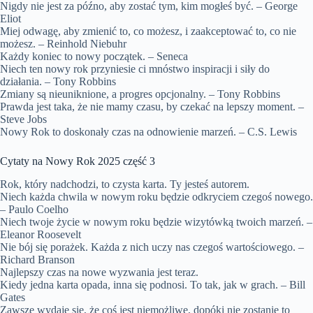
Nigdy nie jest za późno, aby zostać tym, kim mogłeś być. – George
Eliot
Miej odwagę, aby zmienić to, co możesz, i zaakceptować to, co nie
możesz. – Reinhold Niebuhr
Każdy koniec to nowy początek. – Seneca
Niech ten nowy rok przyniesie ci mnóstwo inspiracji i siły do
działania. – Tony Robbins
Zmiany są nieuniknione, a progres opcjonalny. – Tony Robbins
Prawda jest taka, że nie mamy czasu, by czekać na lepszy moment. –
Steve Jobs
Nowy Rok to doskonały czas na odnowienie marzeń. – C.S. Lewis
Cytaty na Nowy Rok 2025 część 3
Rok, który nadchodzi, to czysta karta. Ty jesteś autorem.
Niech każda chwila w nowym roku będzie odkryciem czegoś nowego.
– Paulo Coelho
Niech twoje życie w nowym roku będzie wizytówką twoich marzeń. –
Eleanor Roosevelt
Nie bój się porażek. Każda z nich uczy nas czegoś wartościowego. –
Richard Branson
Najlepszy czas na nowe wyzwania jest teraz.
Kiedy jedna karta opada, inna się podnosi. To tak, jak w grach. – Bill
Gates
Zawsze wydaje się, że coś jest niemożliwe, dopóki nie zostanie to