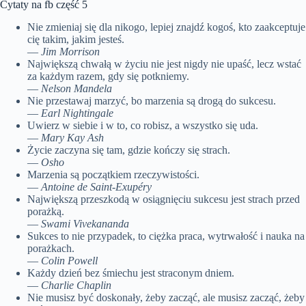
Cytaty na fb część 5
Nie zmieniaj się dla nikogo, lepiej znajdź kogoś, kto zaakceptuje
cię takim, jakim jesteś.
—
Jim Morrison
Największą chwałą w życiu nie jest nigdy nie upaść, lecz wstać
za każdym razem, gdy się potkniemy.
—
Nelson Mandela
Nie przestawaj marzyć, bo marzenia są drogą do sukcesu.
—
Earl Nightingale
Uwierz w siebie i w to, co robisz, a wszystko się uda.
—
Mary Kay Ash
Życie zaczyna się tam, gdzie kończy się strach.
—
Osho
Marzenia są początkiem rzeczywistości.
—
Antoine de Saint-Exupéry
Największą przeszkodą w osiągnięciu sukcesu jest strach przed
porażką.
—
Swami Vivekananda
Sukces to nie przypadek, to ciężka praca, wytrwałość i nauka na
porażkach.
—
Colin Powell
Każdy dzień bez śmiechu jest straconym dniem.
—
Charlie Chaplin
Nie musisz być doskonały, żeby zacząć, ale musisz zacząć, żeby