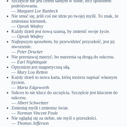
Szczęście nie jest celem samym w sobie, lecz sposobem
podróżowania.
—
Margaret Lee Runbeck
Nie smuć się, jeśli coś nie idzie po twojej myśli. To znak, że
zmieniasz kierunek.
—
Oprah Winfrey
Każdy dzień jest nową szansą, by zmienić swoje życie.
—
Oprah Winfrey
Najlepszym sposobem, by przewidzieć przyszłość, jest jej
stworzenie.
—
Peter Drucker
Nie przestawaj marzyć, bo marzenia są drogą do sukcesu.
—
Earl Nightingale
Optymizm jest magnetyczną siłą.
—
Mary Lou Retton
Każdy dzień to nowa karta, którą możesz napisać własnym
życiem.
—
Maria Edgeworth
Sukces to nie klucz do szczęścia. Szczęście jest kluczem do
sukcesu.
—
Albert Schweitzer
Zmieniaj myśli i zmienisz świat.
—
Norman Vincent Peale
Nie oglądaj się za siebie, nie myśl o przeszłości.
—
Thomas Jefferson