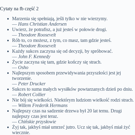
Cytaty na fb część 2
Marzenia się spełniają, jeśli tylko w nie wierzymy.
—
Hans Christian Andersen
Uwierz, że potrafisz, a już jesteś w połowie drogi.
—
Theodore Roosevelt
Rób to, co możesz, z tym, co masz, tam gdzie jesteś.
—
Theodore Roosevelt
Każdy sukces zaczyna się od decyzji, by spróbować.
—
John F. Kennedy
Życie zaczyna się tam, gdzie kończy się strach.
—
Osho
Najlepszym sposobem przewidywania przyszłości jest jej
tworzenie.
—
Peter Drucker
Sukces to suma małych wysiłków powtarzanych dzień po dniu.
—
Robert Collier
Nie bój się wielkości. Niektórym ludziom wielkość rodzi strach.
—
Willem Frederik Hermans
Najlepszy czas na sadzenie drzewa był 20 lat temu. Drugi
najlepszy czas jest teraz.
—
Chińskie przysłowie
Żyj tak, jakbyś miał umrzeć jutro. Ucz się tak, jakbyś miał żyć
wiecznie.