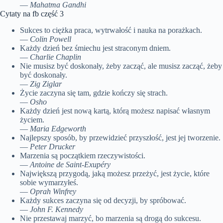
—
Mahatma Gandhi
Cytaty na fb część 3
Sukces to ciężka praca, wytrwałość i nauka na porażkach.
—
Colin Powell
Każdy dzień bez śmiechu jest straconym dniem.
—
Charlie Chaplin
Nie musisz być doskonały, żeby zacząć, ale musisz zacząć, żeby
być doskonały.
—
Zig Ziglar
Życie zaczyna się tam, gdzie kończy się strach.
—
Osho
Każdy dzień jest nową kartą, którą możesz napisać własnym
życiem.
—
Maria Edgeworth
Najlepszy sposób, by przewidzieć przyszłość, jest jej tworzenie.
—
Peter Drucker
Marzenia są początkiem rzeczywistości.
—
Antoine de Saint-Exupéry
Największą przygodą, jaką możesz przeżyć, jest życie, które
sobie wymarzyłeś.
—
Oprah Winfrey
Każdy sukces zaczyna się od decyzji, by spróbować.
—
John F. Kennedy
Nie przestawaj marzyć, bo marzenia są drogą do sukcesu.