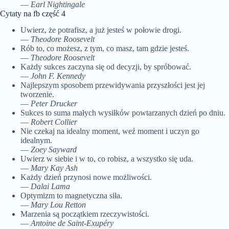
—
Earl Nightingale
Cytaty na fb część 4
Uwierz, że potrafisz, a już jesteś w połowie drogi.
—
Theodore Roosevelt
Rób to, co możesz, z tym, co masz, tam gdzie jesteś.
—
Theodore Roosevelt
Każdy sukces zaczyna się od decyzji, by spróbować.
—
John F. Kennedy
Najlepszym sposobem przewidywania przyszłości jest jej
tworzenie.
—
Peter Drucker
Sukces to suma małych wysiłków powtarzanych dzień po dniu.
—
Robert Collier
Nie czekaj na idealny moment, weź moment i uczyn go
idealnym.
—
Zoey Sayward
Uwierz w siebie i w to, co robisz, a wszystko się uda.
—
Mary Kay Ash
Każdy dzień przynosi nowe możliwości.
—
Dalai Lama
Optymizm to magnetyczna siła.
—
Mary Lou Retton
Marzenia są początkiem rzeczywistości.
—
Antoine de Saint-Exupéry