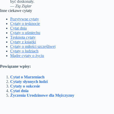
być doskonały.
—
Zig Ziglar
Inne ciekawe cytaty
Pozytywne cytaty
Cytaty o tęsknocie
Cytat dnia
Cytaty o uśmiechu
Tęsknota cytaty
Cytaty z książki
Cytaty o miłości szczęśliwej
Cytaty o ludziach
Mądre cytaty o życiu
Powiązane wpisy:
Cytat o Marzeniach
Cytaty słynnych ludzi
Cytaty o sukcesie
Cytat dnia
Życzenia Urodzinowe dla Mężczyzny