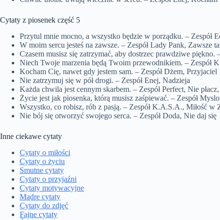
Cytaty z piosenek część 5
Przytul mnie mocno, a wszystko będzie w porządku. – Zespół E
W moim sercu jesteś na zawsze. – Zespół Lady Pank, Zawsze ta
Czasem musisz się zatrzymać, aby dostrzec prawdziwe piękno.
Niech Twoje marzenia będą Twoim przewodnikiem. – Zespół 
Kocham Cię, nawet gdy jestem sam. – Zespół Dżem, Przyjaciel
Nie zatrzymuj się w pół drogi. – Zespół Enej, Nadzieja
Każda chwila jest cennym skarbem. – Zespół Perfect, Nie płacz
Życie jest jak piosenka, którą musisz zaśpiewać. – Zespół Mysl
Wszystko, co robisz, rób z pasją. – Zespół K.A.S.A., Miłość 
Nie bój się otworzyć swojego serca. – Zespół Doda, Nie daj się
Inne ciekawe cytaty
Cytaty o miłości
Cytaty o życiu
Smutne cytaty
Cytaty o przyjaźni
Cytaty motywacyjne
Mądre cytaty
Cytaty do zdjęć
Fajne cytaty