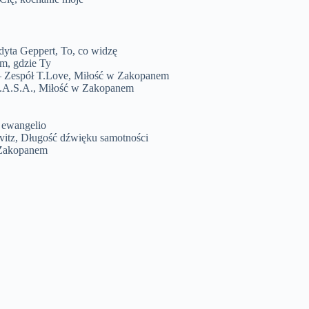
dyta Geppert, To, co widzę
m, gdzie Ty
 – Zespół T.Love, Miłość w Zakopanem
K.A.S.A., Miłość w Zakopanem
, ewangelio
ovitz, Długość dźwięku samotności
w Zakopanem