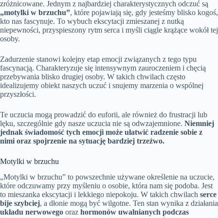
zróżnicowane. Jednym z najbardziej charakterystycznych odczuć są
„motylki w brzuchu”
, które pojawiają się, gdy jesteśmy blisko kogoś,
kto nas fascynuje. To wybuch ekscytacji zmieszanej z nutką
niepewności, przyspieszony rytm serca i myśli ciągle krążące wokół tej
osoby.
Zadurzenie stanowi kolejny etap emocji związanych z tego typu
fascynacją. Charakteryzuje się intensywnym zauroczeniem i chęcią
przebywania blisko drugiej osoby. W takich chwilach często
idealizujemy obiekt naszych uczuć i snujemy marzenia o wspólnej
przyszłości.
Te uczucia mogą prowadzić do euforii, ale również do frustracji lub
lęku, szczególnie gdy nasze uczucia nie są odwzajemnione.
Niemniej
jednak świadomość tych emocji może ułatwić radzenie sobie z
nimi oraz spojrzenie na sytuację bardziej trzeźwo.
Motylki w brzuchu
„Motylki w brzuchu” to powszechnie używane określenie na uczucie,
które odczuwamy przy myśleniu o osobie, która nam się podoba. Jest
to mieszanka ekscytacji i lekkiego niepokoju. W takich chwilach
serce
bije szybciej
, a dłonie mogą być wilgotne. Ten stan wynika z działania
układu nerwowego
oraz
hormonów uwalnianych podczas