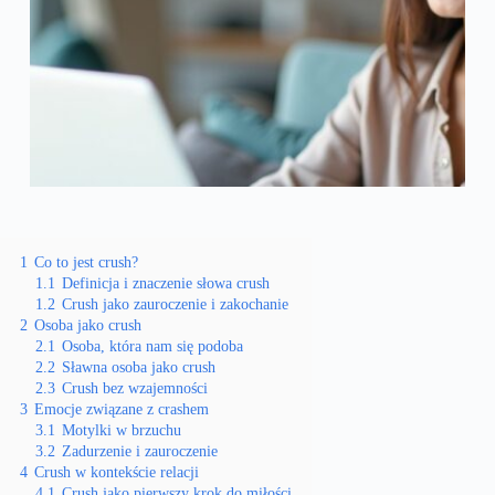
1
Co to jest crush?
1.1
Definicja i znaczenie słowa crush
1.2
Crush jako zauroczenie i zakochanie
2
Osoba jako crush
2.1
Osoba, która nam się podoba
2.2
Sławna osoba jako crush
2.3
Crush bez wzajemności
3
Emocje związane z crashem
3.1
Motylki w brzuchu
3.2
Zadurzenie i zauroczenie
4
Crush w kontekście relacji
4.1
Crush jako pierwszy krok do miłości