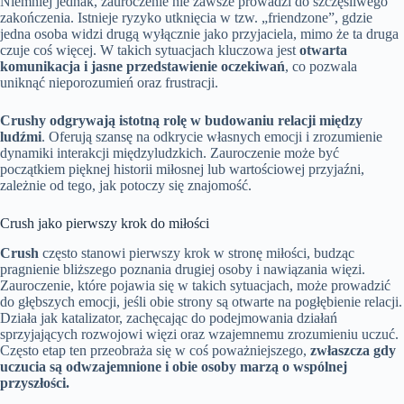
Niemniej jednak, zauroczenie nie zawsze prowadzi do szczęśliwego
zakończenia. Istnieje ryzyko utknięcia w tzw. „friendzone”, gdzie
jedna osoba widzi drugą wyłącznie jako przyjaciela, mimo że ta druga
czuje coś więcej. W takich sytuacjach kluczowa jest
otwarta
komunikacja i jasne przedstawienie oczekiwań
, co pozwala
uniknąć nieporozumień oraz frustracji.
Crushy odgrywają istotną rolę w budowaniu relacji między
ludźmi
. Oferują szansę na odkrycie własnych emocji i zrozumienie
dynamiki interakcji międzyludzkich. Zauroczenie może być
początkiem pięknej historii miłosnej lub wartościowej przyjaźni,
zależnie od tego, jak potoczy się znajomość.
Crush jako pierwszy krok do miłości
Crush
często stanowi pierwszy krok w stronę miłości, budząc
pragnienie bliższego poznania drugiej osoby i nawiązania więzi.
Zauroczenie, które pojawia się w takich sytuacjach, może prowadzić
do głębszych emocji, jeśli obie strony są otwarte na pogłębienie relacji.
Działa jak katalizator, zachęcając do podejmowania działań
sprzyjających rozwojowi więzi oraz wzajemnemu zrozumieniu uczuć.
Często etap ten przeobraża się w coś poważniejszego,
zwłaszcza gdy
uczucia są odwzajemnione i obie osoby marzą o wspólnej
przyszłości.