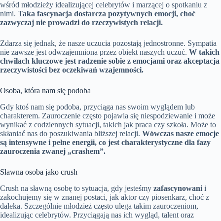
wśród młodzieży idealizującej celebrytów i marzącej o spotkaniu z
nimi.
Taka fascynacja dostarcza pozytywnych emocji, choć
zazwyczaj nie prowadzi do rzeczywistych relacji.
Zdarza się jednak, że nasze uczucia pozostają jednostronne. Sympatia
nie zawsze jest odwzajemniona przez obiekt naszych uczuć.
W takich
chwilach kluczowe jest radzenie sobie z emocjami oraz akceptacja
rzeczywistości bez oczekiwań wzajemności.
Osoba, która nam się podoba
Gdy ktoś nam się podoba, przyciąga nas swoim wyglądem lub
charakterem. Zauroczenie często pojawia się niespodziewanie i może
wynikać z codziennych sytuacji, takich jak praca czy szkoła. Może to
skłaniać nas do poszukiwania bliższej relacji.
Wówczas nasze emocje
są intensywne i pełne energii, co jest charakterystyczne dla fazy
zauroczenia zwanej „crashem”.
Sławna osoba jako crush
Crush na sławną osobę to sytuacja, gdy jesteśmy
zafascynowani
i
zakochujemy się w znanej postaci, jak aktor czy piosenkarz, choć z
daleka. Szczególnie młodzież często ulega takim zauroczeniom,
idealizując celebrytów. Przyciągają nas ich wygląd, talent oraz