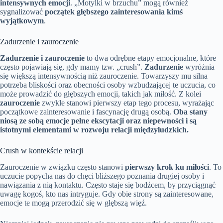
intensywnych emocji
. „Motylki w brzuchu” mogą również
sygnalizować
początek głębszego zainteresowania kimś
wyjątkowym
.
Zadurzenie i zauroczenie
Zadurzenie i zauroczenie
to dwa odrębne etapy emocjonalne, które
często pojawiają się, gdy mamy tzw. „crush”.
Zadurzenie
wyróżnia
się większą intensywnością niż zauroczenie. Towarzyszy mu silna
potrzeba bliskości oraz obecności osoby wzbudzającej te uczucia, co
może prowadzić do głębszych emocji, takich jak miłość. Z kolei
zauroczenie
zwykle stanowi pierwszy etap tego procesu, wyrażając
początkowe zainteresowanie i fascynację drugą osobą.
Oba stany
niosą ze sobą emocje pełne ekscytacji oraz niepewności i są
istotnymi elementami w rozwoju relacji międzyludzkich.
Crush w kontekście relacji
Zauroczenie w związku często stanowi
pierwszy krok ku miłości
. To
uczucie popycha nas do chęci bliższego poznania drugiej osoby i
nawiązania z nią kontaktu. Często staje się bodźcem, by przyciągnąć
uwagę kogoś, kto nas intryguje. Gdy obie strony są zainteresowane,
emocje te mogą przerodzić się w głębszą więź.