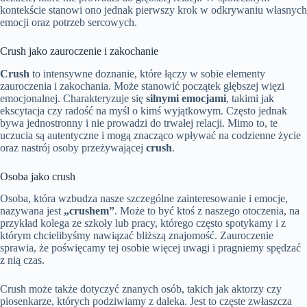
kontekście stanowi ono jednak pierwszy krok w odkrywaniu własnych
emocji oraz potrzeb sercowych.
Crush jako zauroczenie i zakochanie
Crush
to intensywne doznanie, które łączy w sobie elementy
zauroczenia i zakochania. Może stanowić początek głębszej więzi
emocjonalnej. Charakteryzuje się
silnymi emocjami
, takimi jak
ekscytacja czy radość na myśl o kimś wyjątkowym. Często jednak
bywa jednostronny i nie prowadzi do trwałej relacji. Mimo to, te
uczucia są autentyczne i mogą znacząco wpływać na codzienne życie
oraz nastrój osoby przeżywającej
crush
.
Osoba jako crush
Osoba, która wzbudza nasze szczególne zainteresowanie i emocje,
nazywana jest
„crushem”
. Może to być ktoś z naszego otoczenia, na
przykład kolega ze szkoły lub pracy, którego często spotykamy i z
którym chcielibyśmy nawiązać bliższą znajomość. Zauroczenie
sprawia, że poświęcamy tej osobie więcej uwagi i pragniemy spędzać
z nią czas.
Crush może także dotyczyć znanych osób, takich jak aktorzy czy
piosenkarze, których podziwiamy z daleka. Jest to częste zwłaszcza