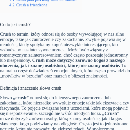
4.2
Crush a friendzone
Co to jest crush?
Crush to termin, który odnosi się do osoby wywołującej w nas silne
emocje, takie jak zauroczenie czy zakochanie. Zwykle pojawia się w
młodości, kiedy spotykamy kogoś niezwykle interesującego, kto
wzbudza w nas intensywne uczucia. Może być związany z
romantycznym zainteresowaniem, choć często pozostaje jednostronny
lub niespełniony.
Crush może dotyczyć zarówno kogoś z naszego
otoczenia, jak i znanej osobistości, której nie znamy osobiście.
To
naturalna część doświadczeń emocjonalnych, która często prowadzi do
„motylków w brzuchu” oraz marzeń o bliższej znajomości.
Definicja i znaczenie słowa crush
Słowo
„crush”
odnosi się do intensywnego zauroczenia lub
zakochania, które nierzadko wywołuje emocje takie jak ekscytacja czy
fascynacja. To pojęcie związane jest z uczuciami, które mogą pojawić
się niespodziewanie, szczególnie wśród młodych ludzi.
„Crush”
może dotyczyć zarówno osoby, którą znamy osobiście, jak i kogoś
sławnego, kogo podziwiamy na odległość. Często jest to jednostronne
uczucie, które nie prowadzi do głębszej relacji. W społecznym