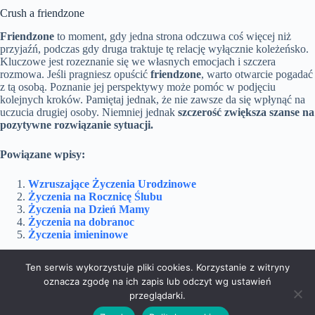
Crush a friendzone
Friendzone
to moment, gdy jedna strona odczuwa coś więcej niż
przyjaźń, podczas gdy druga traktuje tę relację wyłącznie koleżeńsko.
Kluczowe jest rozeznanie się we własnych emocjach i szczera
rozmowa. Jeśli pragniesz opuścić
friendzone
, warto otwarcie pogadać
z tą osobą. Poznanie jej perspektywy może pomóc w podjęciu
kolejnych kroków. Pamiętaj jednak, że nie zawsze da się wpłynąć na
uczucia drugiej osoby. Niemniej jednak
szczerość zwiększa szanse na
pozytywne rozwiązanie sytuacji.
Powiązane wpisy:
Wzruszające Życzenia Urodzinowe
Życzenia na Rocznicę Ślubu
Życzenia na Dzień Mamy
Życzenia na dobranoc
Życzenia imieninowe
Ten serwis wykorzystuje pliki cookies. Korzystanie z witryny
oznacza zgodę na ich zapis lub odczyt wg ustawień
Dom i Ogród
Doradztwo
Edukacja
przeglądarki.
Marketing
Podróże
Rozrywka
Technologie