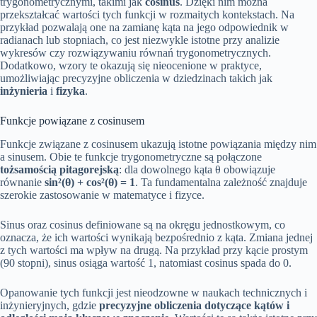
trygonometrycznymi, takimi jak
cosinus
. Dzięki nim można
przekształcać wartości tych funkcji w rozmaitych kontekstach. Na
przykład pozwalają one na zamianę kąta na jego odpowiednik w
radianach lub stopniach, co jest niezwykle istotne przy analizie
wykresów czy rozwiązywaniu równań trygonometrycznych.
Dodatkowo, wzory te okazują się nieocenione w praktyce,
umożliwiając precyzyjne obliczenia w dziedzinach takich jak
inżynieria
i
fizyka
.
Funkcje powiązane z cosinusem
Funkcje związane z cosinusem ukazują istotne powiązania między nim
a sinusem. Obie te funkcje trygonometryczne są połączone
tożsamością pitagorejską
: dla dowolnego kąta θ obowiązuje
równanie
sin²(θ) + cos²(θ) = 1
. Ta fundamentalna zależność znajduje
szerokie zastosowanie w matematyce i fizyce.
Sinus oraz cosinus definiowane są na okręgu jednostkowym, co
oznacza, że ich wartości wynikają bezpośrednio z kąta. Zmiana jednej
z tych wartości ma wpływ na drugą. Na przykład przy kącie prostym
(90 stopni), sinus osiąga wartość 1, natomiast cosinus spada do 0.
Opanowanie tych funkcji jest nieodzowne w naukach technicznych i
inżynieryjnych, gdzie
precyzyjne obliczenia dotyczące kątów i