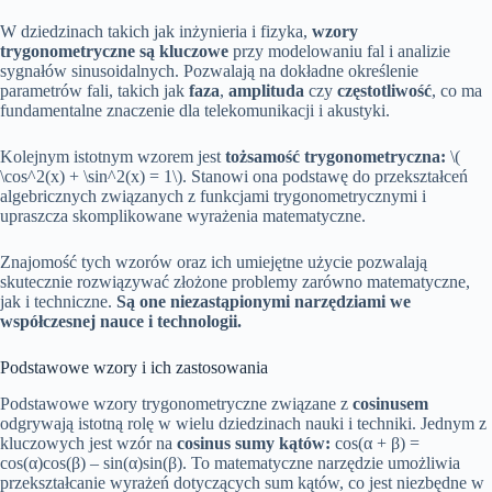
W dziedzinach takich jak inżynieria i fizyka,
wzory
trygonometryczne są kluczowe
przy modelowaniu fal i analizie
sygnałów sinusoidalnych. Pozwalają na dokładne określenie
parametrów fali, takich jak
faza
,
amplituda
czy
częstotliwość
, co ma
fundamentalne znaczenie dla telekomunikacji i akustyki.
Kolejnym istotnym wzorem jest
tożsamość trygonometryczna:
\(
\cos^2(x) + \sin^2(x) = 1\). Stanowi ona podstawę do przekształceń
algebricznych związanych z funkcjami trygonometrycznymi i
upraszcza skomplikowane wyrażenia matematyczne.
Znajomość tych wzorów oraz ich umiejętne użycie pozwalają
skutecznie rozwiązywać złożone problemy zarówno matematyczne,
jak i techniczne.
Są one niezastąpionymi narzędziami we
współczesnej nauce i technologii.
Podstawowe wzory i ich zastosowania
Podstawowe wzory trygonometryczne związane z
cosinusem
odgrywają istotną rolę w wielu dziedzinach nauki i techniki. Jednym z
kluczowych jest wzór na
cosinus sumy kątów:
cos(α + β) =
cos(α)cos(β) – sin(α)sin(β). To matematyczne narzędzie umożliwia
przekształcanie wyrażeń dotyczących sum kątów, co jest niezbędne w