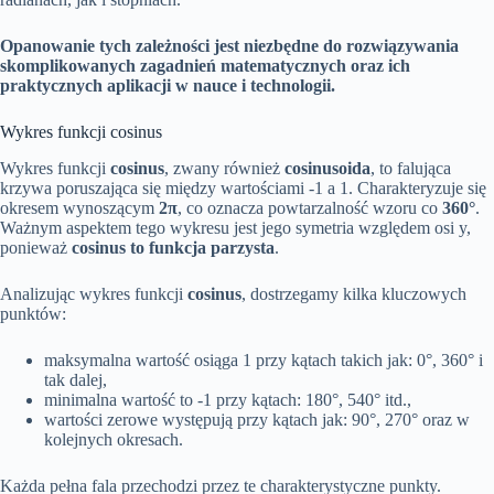
Opanowanie tych zależności jest niezbędne do rozwiązywania
skomplikowanych zagadnień matematycznych oraz ich
praktycznych aplikacji w nauce i technologii.
Wykres funkcji cosinus
Wykres funkcji
cosinus
, zwany również
cosinusoida
, to falująca
krzywa poruszająca się między wartościami -1 a 1. Charakteryzuje się
okresem wynoszącym
2π
, co oznacza powtarzalność wzoru co
360°
.
Ważnym aspektem tego wykresu jest jego symetria względem osi y,
ponieważ
cosinus to funkcja parzysta
.
Analizując wykres funkcji
cosinus
, dostrzegamy kilka kluczowych
punktów:
maksymalna wartość osiąga 1 przy kątach takich jak: 0°, 360° i
tak dalej,
minimalna wartość to -1 przy kątach: 180°, 540° itd.,
wartości zerowe występują przy kątach jak: 90°, 270° oraz w
kolejnych okresach.
Każda pełna fala przechodzi przez te charakterystyczne punkty.