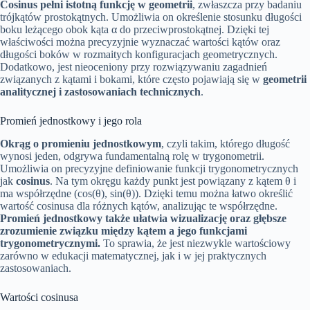
Cosinus pełni istotną funkcję w geometrii
, zwłaszcza przy badaniu
trójkątów prostokątnych. Umożliwia on określenie stosunku długości
boku leżącego obok kąta α do przeciwprostokątnej. Dzięki tej
właściwości można precyzyjnie wyznaczać wartości kątów oraz
długości boków w rozmaitych konfiguracjach geometrycznych.
Dodatkowo, jest nieoceniony przy rozwiązywaniu zagadnień
związanych z kątami i bokami, które często pojawiają się w
geometrii
analitycznej i zastosowaniach technicznych
.
Promień jednostkowy i jego rola
Okrąg o promieniu jednostkowym
, czyli takim, którego długość
wynosi jeden, odgrywa fundamentalną rolę w trygonometrii.
Umożliwia on precyzyjne definiowanie funkcji trygonometrycznych
jak
cosinus
. Na tym okręgu każdy punkt jest powiązany z kątem θ i
ma współrzędne (cos(θ), sin(θ)). Dzięki temu można łatwo określić
wartość cosinusa dla różnych kątów, analizując te współrzędne.
Promień jednostkowy także ułatwia wizualizację oraz głębsze
zrozumienie związku między kątem a jego funkcjami
trygonometrycznymi.
To sprawia, że jest niezwykle wartościowy
zarówno w edukacji matematycznej, jak i w jej praktycznych
zastosowaniach.
Wartości cosinusa