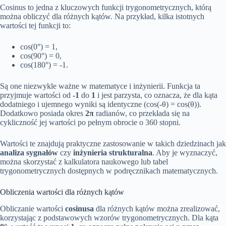
Cosinus to jedna z kluczowych funkcji trygonometrycznych, którą
można obliczyć dla różnych kątów. Na przykład, kilka istotnych
wartości tej funkcji to:
cos(0°) = 1,
cos(90°) = 0,
cos(180°) = -1.
Są one niezwykle ważne w matematyce i inżynierii. Funkcja ta
przyjmuje wartości od
-1
do
1
i jest parzysta, co oznacza, że dla kąta
dodatniego i ujemnego wyniki są identyczne (cos(-θ) = cos(θ)).
Dodatkowo posiada okres
2π
radianów, co przekłada się na
cykliczność jej wartości po pełnym obrocie o 360 stopni.
Wartości te znajdują praktyczne zastosowanie w takich dziedzinach jak
analiza sygnałów
czy
inżynieria strukturalna
. Aby je wyznaczyć,
można skorzystać z kalkulatora naukowego lub tabel
trygonometrycznych dostępnych w podręcznikach matematycznych.
Obliczenia wartości dla różnych kątów
Obliczanie wartości
cosinusa
dla różnych kątów można zrealizować,
korzystając z podstawowych wzorów trygonometrycznych. Dla kąta