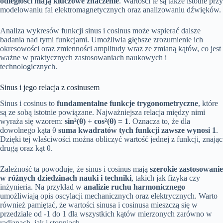
odległości mają kluczowe znaczenie
. Wartości te są także istotne przy
modelowaniu fal elektromagnetycznych oraz analizowaniu dźwięków.
Analiza wykresów funkcji sinus i cosinus może wspierać dalsze
badania nad tymi funkcjami. Umożliwia głębsze zrozumienie ich
okresowości oraz zmienności amplitudy wraz ze zmianą kątów, co jest
ważne w praktycznych zastosowaniach naukowych i
technologicznych.
Sinus i jego relacja z cosinusem
Sinus i cosinus to
fundamentalne funkcje trygonometryczne
, które
są ze sobą istotnie powiązane. Najważniejsza relacja między nimi
wyraża się wzorem:
sin²(θ) + cos²(θ) = 1
. Oznacza to, że dla
dowolnego kąta θ
suma kwadratów tych funkcji zawsze wynosi 1
.
Dzięki tej właściwości można obliczyć wartość jednej z funkcji, znając
drugą oraz kąt θ.
Zależność ta powoduje, że sinus i cosinus mają
szerokie zastosowanie
w różnych dziedzinach nauki i techniki
, takich jak fizyka czy
inżynieria. Na przykład w
analizie ruchu harmonicznego
umożliwiają opis oscylacji mechanicznych oraz elektrycznych. Warto
również pamiętać, że wartości sinusa i cosinusa mieszczą się w
przedziale od -1 do 1 dla wszystkich kątów mierzonych zarówno w
radianach, jak i stopniach.