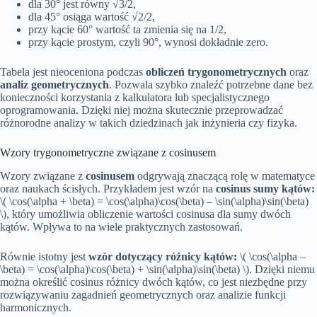
dla 30° jest równy √3/2,
dla 45° osiąga wartość √2/2,
przy kącie 60° wartość ta zmienia się na 1/2,
przy kącie prostym, czyli 90°, wynosi dokładnie zero.
Tabela jest nieoceniona podczas
obliczeń trygonometrycznych
oraz
analiz geometrycznych
. Pozwala szybko znaleźć potrzebne dane bez
konieczności korzystania z kalkulatora lub specjalistycznego
oprogramowania. Dzięki niej można skutecznie przeprowadzać
różnorodne analizy w takich dziedzinach jak inżynieria czy fizyka.
Wzory trygonometryczne związane z cosinusem
Wzory związane z
cosinusem
odgrywają znaczącą rolę w matematyce
oraz naukach ścisłych. Przykładem jest wzór na
cosinus sumy kątów:
\( \cos(\alpha + \beta) = \cos(\alpha)\cos(\beta) – \sin(\alpha)\sin(\beta)
\), który umożliwia obliczenie wartości cosinusa dla sumy dwóch
kątów. Wpływa to na wiele praktycznych zastosowań.
Równie istotny jest
wzór dotyczący różnicy kątów:
\( \cos(\alpha –
\beta) = \cos(\alpha)\cos(\beta) + \sin(\alpha)\sin(\beta) \). Dzięki niemu
można określić cosinus różnicy dwóch kątów, co jest niezbędne przy
rozwiązywaniu zagadnień geometrycznych oraz analizie funkcji
harmonicznych.