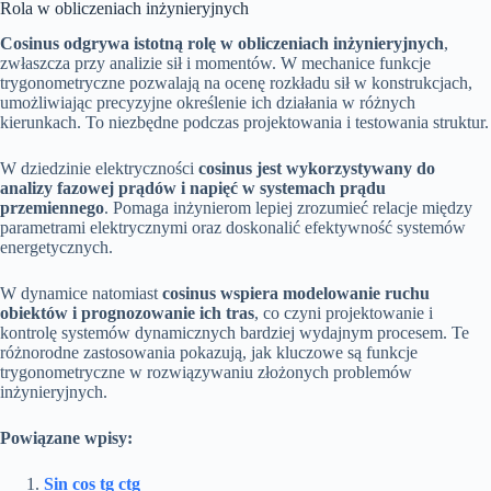
Rola w obliczeniach inżynieryjnych
Cosinus odgrywa istotną rolę w obliczeniach inżynieryjnych
,
zwłaszcza przy analizie sił i momentów. W mechanice funkcje
trygonometryczne pozwalają na ocenę rozkładu sił w konstrukcjach,
umożliwiając precyzyjne określenie ich działania w różnych
kierunkach. To niezbędne podczas projektowania i testowania struktur.
W dziedzinie elektryczności
cosinus jest wykorzystywany do
analizy fazowej prądów i napięć w systemach prądu
przemiennego
. Pomaga inżynierom lepiej zrozumieć relacje między
parametrami elektrycznymi oraz doskonalić efektywność systemów
energetycznych.
W dynamice natomiast
cosinus wspiera modelowanie ruchu
obiektów i prognozowanie ich tras
, co czyni projektowanie i
kontrolę systemów dynamicznych bardziej wydajnym procesem. Te
różnorodne zastosowania pokazują, jak kluczowe są funkcje
trygonometryczne w rozwiązywaniu złożonych problemów
inżynieryjnych.
Powiązane wpisy:
Sin cos tg ctg