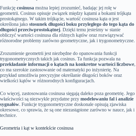
Funkcję
cosinusa
można lepiej zrozumieć, badając jej rolę w
geometrii. Cosinus opisuje związek między kątami a bokami trójkąta
prostokątnego. W takim trójkącie, wartość cosinusa kąta α jest
określona jako
stosunek długości boku przyległego do tego kąta do
długości przeciwprostokątnej
. Dzięki temu jesteśmy w stanie
obliczyć wartości cosinusa dla różnych kątów oraz rozwiązywać
różnorodne problemy zarówno geometryczne, jak i trygonometryczne.
Zrozumienie geometrii jest niezbędne do opanowania funkcji
trygonometrycznych takich jak cosinus. Ta funkcja pozwala na
przekładanie informacji o kątach na konkretne wartości liczbowe
,
co ma szerokie zastosowanie od matematyki po inżynierię. Na
przykład umożliwia precyzyjne określanie długości boków oraz
wielkości kątów w różnorodnych konfiguracjach.
Co więcej, zastosowania cosinusa sięgają daleko poza geometrię. Jego
właściwości są niezwykle przydatne przy
modelowaniu fal i analizie
sygnałów
. Funkcje trygonometryczne doskonale opisują zjawiska
okresowe, co sprawia, że są one niezastąpione zarówno w nauce, jak i
technice.
Geometria i kąt w kontekście cosinusa