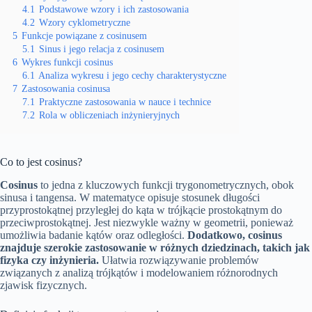
4.1
Podstawowe wzory i ich zastosowania
4.2
Wzory cyklometryczne
5
Funkcje powiązane z cosinusem
5.1
Sinus i jego relacja z cosinusem
6
Wykres funkcji cosinus
6.1
Analiza wykresu i jego cechy charakterystyczne
7
Zastosowania cosinusa
7.1
Praktyczne zastosowania w nauce i technice
7.2
Rola w obliczeniach inżynieryjnych
Co to jest cosinus?
Cosinus
to jedna z kluczowych funkcji trygonometrycznych, obok
sinusa i tangensa. W matematyce opisuje stosunek długości
przyprostokątnej przyległej do kąta w trójkącie prostokątnym do
przeciwprostokątnej. Jest niezwykle ważny w geometrii, ponieważ
umożliwia badanie kątów oraz odległości.
Dodatkowo, cosinus
znajduje szerokie zastosowanie w różnych dziedzinach, takich jak
fizyka czy inżynieria.
Ułatwia rozwiązywanie problemów
związanych z analizą trójkątów i modelowaniem różnorodnych
zjawisk fizycznych.