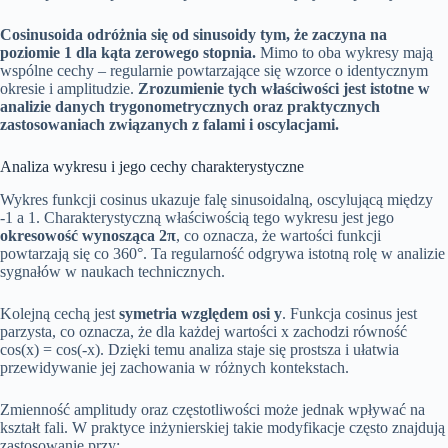
Cosinusoida odróżnia się od sinusoidy tym, że zaczyna na
poziomie 1 dla kąta zerowego stopnia.
Mimo to oba wykresy mają
wspólne cechy – regularnie powtarzające się wzorce o identycznym
okresie i amplitudzie.
Zrozumienie tych właściwości jest istotne w
analizie danych trygonometrycznych oraz praktycznych
zastosowaniach związanych z falami i oscylacjami.
Analiza wykresu i jego cechy charakterystyczne
Wykres funkcji cosinus ukazuje falę sinusoidalną, oscylującą między
-1 a 1. Charakterystyczną właściwością tego wykresu jest jego
okresowość wynosząca 2π
, co oznacza, że wartości funkcji
powtarzają się co 360°. Ta regularność odgrywa istotną rolę w analizie
sygnałów w naukach technicznych.
Kolejną cechą jest
symetria względem osi y
. Funkcja cosinus jest
parzysta, co oznacza, że dla każdej wartości x zachodzi równość
cos(x) = cos(-x). Dzięki temu analiza staje się prostsza i ułatwia
przewidywanie jej zachowania w różnych kontekstach.
Zmienność amplitudy oraz częstotliwości może jednak wpływać na
kształt fali. W praktyce inżynierskiej takie modyfikacje często znajdują
zastosowanie przy: