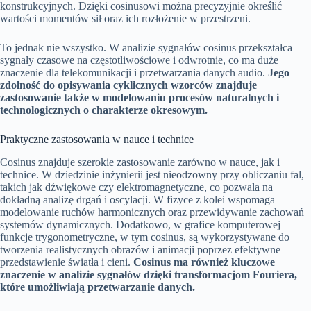
konstrukcyjnych. Dzięki cosinusowi można precyzyjnie określić
wartości momentów sił oraz ich rozłożenie w przestrzeni.
To jednak nie wszystko. W analizie sygnałów cosinus przekształca
sygnały czasowe na częstotliwościowe i odwrotnie, co ma duże
znaczenie dla telekomunikacji i przetwarzania danych audio.
Jego
zdolność do opisywania cyklicznych wzorców znajduje
zastosowanie także w modelowaniu procesów naturalnych i
technologicznych o charakterze okresowym.
Praktyczne zastosowania w nauce i technice
Cosinus znajduje szerokie zastosowanie zarówno w nauce, jak i
technice. W dziedzinie inżynierii jest nieodzowny przy obliczaniu fal,
takich jak dźwiękowe czy elektromagnetyczne, co pozwala na
dokładną analizę drgań i oscylacji. W fizyce z kolei wspomaga
modelowanie ruchów harmonicznych oraz przewidywanie zachowań
systemów dynamicznych. Dodatkowo, w grafice komputerowej
funkcje trygonometryczne, w tym cosinus, są wykorzystywane do
tworzenia realistycznych obrazów i animacji poprzez efektywne
przedstawienie światła i cieni.
Cosinus ma również kluczowe
znaczenie w analizie sygnałów dzięki transformacjom Fouriera,
które umożliwiają przetwarzanie danych.