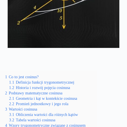
1
Co to jest cosinus?
1.1
Definicja funkcji trygonometrycznej
1.2
Historia i rozwój pojęcia cosinusa
2
Podstawy matematyczne cosinusa
2.1
Geometria i kąt w kontekście cosinusa
2.2
Promień jednostkowy i jego rola
3
Wartości cosinusa
3.1
Obliczenia wartości dla różnych kątów
3.2
Tabela wartości cosinusa
4
Wzory trygonometryczne związane z cosinusem