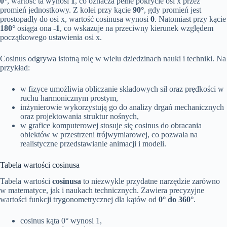
0°
, wartość ta wynosi
1
, co oznacza pełne pokrycie osi x przez
promień jednostkowy. Z kolei przy kącie
90°
, gdy promień jest
prostopadły do osi x, wartość cosinusa wynosi
0
. Natomiast przy kącie
180°
osiąga ona
-1
, co wskazuje na przeciwny kierunek względem
początkowego ustawienia osi x.
Cosinus odgrywa istotną rolę w wielu dziedzinach nauki i techniki. Na
przykład:
w fizyce umożliwia obliczanie składowych sił oraz prędkości w
ruchu harmonicznym prostym,
inżynierowie wykorzystują go do analizy drgań mechanicznych
oraz projektowania struktur nośnych,
w grafice komputerowej stosuje się cosinus do obracania
obiektów w przestrzeni trójwymiarowej, co pozwala na
realistyczne przedstawianie animacji i modeli.
Tabela wartości cosinusa
Tabela wartości
cosinusa
to niezwykle przydatne narzędzie zarówno
w matematyce, jak i naukach technicznych. Zawiera precyzyjne
wartości funkcji trygonometrycznej dla kątów od
0° do 360°
.
cosinus kąta 0° wynosi 1,