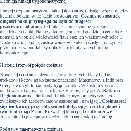
Definicja funkcji trygonometrycznej
Funkcje trygonometryczne, takie jak
cosinus
, opisują związki między
kątami a bokami w trójkącie prostokątnym.
Cosinus to stosunek
długości boku przyległego do kąta do długości
przeciwprostokątnej
. Te funkcje są nieocenione w różnych
dziedzinach nauki. Na przykład w geometrii i analizie matematycznej
pomagają w opisie właściwości figur oraz ich wzajemnych relacji.
Dodatkowo, znajdują zastosowanie w naukach ścisłych i inżynierii
przy modelowaniu fal czy obliczeniach dotyczących ruchu
harmonicznego.
Historia i rozwój pojęcia cosinusa
Koncepcja
cosinusa
sięga czasów antycznych, kiedy badanie
trójkątów i kątów miało istotne znaczenie. Matematycy z Indii oraz
Grecji stworzyli fundamenty trygonometrii. W średniowieczu
naukowcy z krajów arabskich oraz Europy, tacy jak
Al-Battani
i
Regiomontanus
, udoskonalili funkcje trygonometryczne, co
zwiększyło ich zastosowanie w astronomii i nawigacji.
Cosinus stał
się nieodzowny przy obliczeniach dotyczących ruchu planet i
tworzeniu map Ziemi.
Rozwój tej koncepcji miał kluczowe
znaczenie dla postępu w dziedzinach matematyki i technologii.
Podstawy matematyczne cosinusa