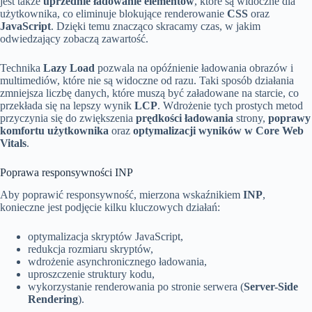
jest także
uprzednie ładowanie elementów
, które są widoczne dla
użytkownika, co eliminuje blokujące renderowanie
CSS
oraz
JavaScript
. Dzięki temu znacząco skracamy czas, w jakim
odwiedzający zobaczą zawartość.
Technika
Lazy Load
pozwala na opóźnienie ładowania obrazów i
multimediów, które nie są widoczne od razu. Taki sposób działania
zmniejsza liczbę danych, które muszą być załadowane na starcie, co
przekłada się na lepszy wynik
LCP
. Wdrożenie tych prostych metod
przyczynia się do zwiększenia
prędkości ładowania
strony,
poprawy
komfortu użytkownika
oraz
optymalizacji wyników w Core Web
Vitals
.
Poprawa responsywności INP
Aby poprawić responsywność, mierzona wskaźnikiem
INP
,
konieczne jest podjęcie kilku kluczowych działań:
optymalizacja skryptów JavaScript,
redukcja rozmiaru skryptów,
wdrożenie asynchronicznego ładowania,
uproszczenie struktury kodu,
wykorzystanie renderowania po stronie serwera (
Server-Side
Rendering
).