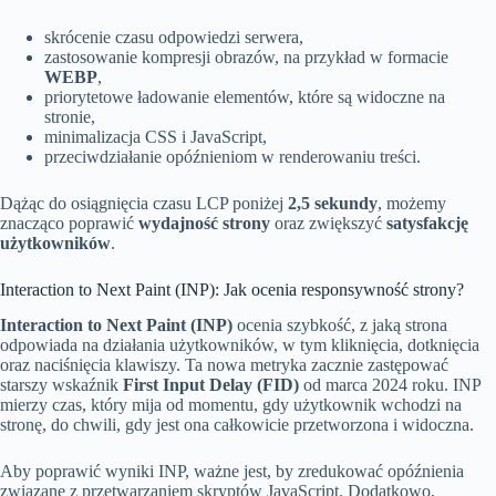
skrócenie czasu odpowiedzi serwera,
zastosowanie kompresji obrazów, na przykład w formacie
WEBP
,
priorytetowe ładowanie elementów, które są widoczne na
stronie,
minimalizacja CSS i JavaScript,
przeciwdziałanie opóźnieniom w renderowaniu treści.
Dążąc do osiągnięcia czasu LCP poniżej
2,5 sekundy
, możemy
znacząco poprawić
wydajność strony
oraz zwiększyć
satysfakcję
użytkowników
.
Interaction to Next Paint (INP): Jak ocenia responsywność strony?
Interaction to Next Paint (INP)
ocenia szybkość, z jaką strona
odpowiada na działania użytkowników, w tym kliknięcia, dotknięcia
oraz naciśnięcia klawiszy. Ta nowa metryka zacznie zastępować
starszy wskaźnik
First Input Delay (FID)
od marca 2024 roku. INP
mierzy czas, który mija od momentu, gdy użytkownik wchodzi na
stronę, do chwili, gdy jest ona całkowicie przetworzona i widoczna.
Aby poprawić wyniki INP, ważne jest, by zredukować opóźnienia
związane z przetwarzaniem skryptów JavaScript. Dodatkowo,