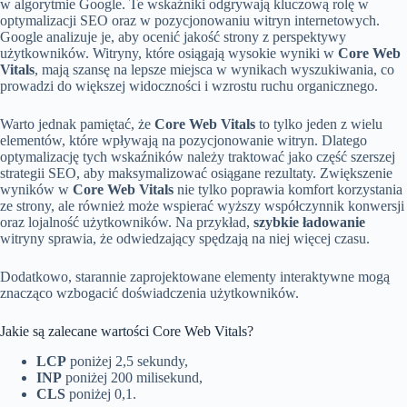
w algorytmie Google. Te wskaźniki odgrywają kluczową rolę w
optymalizacji SEO oraz w pozycjonowaniu witryn internetowych.
Google analizuje je, aby ocenić jakość strony z perspektywy
użytkowników. Witryny, które osiągają wysokie wyniki w
Core Web
Vitals
, mają szansę na lepsze miejsca w wynikach wyszukiwania, co
prowadzi do większej widoczności i wzrostu ruchu organicznego.
Warto jednak pamiętać, że
Core Web Vitals
to tylko jeden z wielu
elementów, które wpływają na pozycjonowanie witryn. Dlatego
optymalizację tych wskaźników należy traktować jako część szerszej
strategii SEO, aby maksymalizować osiągane rezultaty. Zwiększenie
wyników w
Core Web Vitals
nie tylko poprawia komfort korzystania
ze strony, ale również może wspierać wyższy współczynnik konwersji
oraz lojalność użytkowników. Na przykład,
szybkie ładowanie
witryny sprawia, że odwiedzający spędzają na niej więcej czasu.
Dodatkowo, starannie zaprojektowane elementy interaktywne mogą
znacząco wzbogacić doświadczenia użytkowników.
Jakie są zalecane wartości Core Web Vitals?
LCP
poniżej 2,5 sekundy,
INP
poniżej 200 milisekund,
CLS
poniżej 0,1.