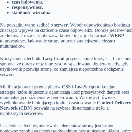
czas ładowania
,
responsywność
,
stabilność wizualna
.
Na początku warto zadbać o
serwer
. Wybór odpowiedniego hostingu
znacząco wpływa na skrócenie czasu odpowiedzi. Dobrze jest również
zredukować rozmiary obrazów, konwertując je do formatu
WEBP
–
to przyspieszy ładowanie strony poprzez zmniejszenie ciężaru
multimediów.
Korzystanie z techniki
Lazy Load
przynosi spore korzyści. Ta metoda
sprawia, że obrazy oraz inne zasoby są ładowane dopiero wtedy, gdy
użytkownik przewija stronę, co zmniejsza niepotrzebne obciążenie
serwera.
Minifikacja oraz łączenie plików
CSS
i
JavaScript
to kolejne
strategie, które skutecznie ograniczają ilość przesyłanych danych oraz
minimalizują opóźnienia w renderowaniu. Ważne jest również
wyeliminowanie blokującego kodu, a zastosowanie
Content Delivery
Network (CDN)
pozwala na szybsze dostarczanie treści z
najbliższych serwerów.
Ustalenie stałych wymiarów dla elementów strony jest istotne,
ponieważ zapobiega nieprzewidywalnym przesunięciom układu, które