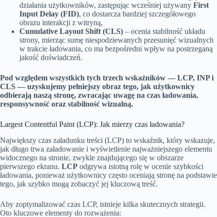
działania użytkowników, zastępując wcześniej używany
First
Input Delay (FID)
, co dostarcza bardziej szczegółowego
obrazu interakcji z witryną,
Cumulative Layout Shift (CLS)
– ocenia stabilność układu
strony, mierząc sumę niespodziewanych przesunięć wizualnych
w trakcie ładowania, co ma bezpośredni wpływ na postrzeganą
jakość doświadczeń.
Pod względem wszystkich tych trzech wskaźników — LCP, INP i
CLS — uzyskujemy pełniejszy obraz tego, jak użytkownicy
odbierają naszą stronę, zwracając uwagę na czas ładowania,
responsywność oraz stabilność wizualną.
Largest Contentful Paint (LCP): Jak mierzy czas ładowania?
Największy czas załadunku treści (LCP) to wskaźnik, który wskazuje,
jak długo trwa załadowanie i wyświetlenie najważniejszego elementu
widocznego na stronie, zwykle znajdującego się w obszarze
pierwszego ekranu.
LCP
odgrywa istotną rolę w ocenie szybkości
ładowania, ponieważ użytkownicy często oceniają stronę na podstawie
tego, jak szybko mogą zobaczyć jej kluczową treść.
Aby zoptymalizować czas LCP, istnieje kilka skutecznych strategii.
Oto kluczowe elementy do rozważenia: