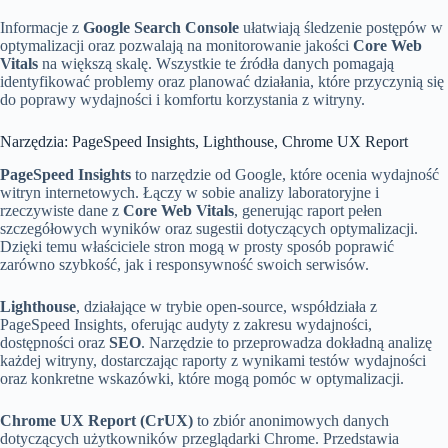
Informacje z
Google Search Console
ułatwiają śledzenie postępów w
optymalizacji oraz pozwalają na monitorowanie jakości
Core Web
Vitals
na większą skalę. Wszystkie te źródła danych pomagają
identyfikować problemy oraz planować działania, które przyczynią się
do poprawy wydajności i komfortu korzystania z witryny.
Narzędzia: PageSpeed Insights, Lighthouse, Chrome UX Report
PageSpeed Insights
to narzędzie od Google, które ocenia wydajność
witryn internetowych. Łączy w sobie analizy laboratoryjne i
rzeczywiste dane z
Core Web Vitals
, generując raport pełen
szczegółowych wyników oraz sugestii dotyczących optymalizacji.
Dzięki temu właściciele stron mogą w prosty sposób poprawić
zarówno szybkość, jak i responsywność swoich serwisów.
Lighthouse
, działające w trybie open-source, współdziała z
PageSpeed Insights, oferując audyty z zakresu wydajności,
dostępności oraz
SEO
. Narzędzie to przeprowadza dokładną analizę
każdej witryny, dostarczając raporty z wynikami testów wydajności
oraz konkretne wskazówki, które mogą pomóc w optymalizacji.
Chrome UX Report (CrUX)
to zbiór anonimowych danych
dotyczących użytkowników przeglądarki Chrome. Przedstawia