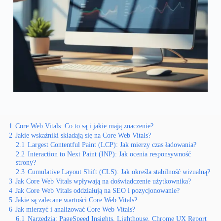
1
Core Web Vitals: Co to są i jakie mają znaczenie?
2
Jakie wskaźniki składają się na Core Web Vitals?
2.1
Largest Contentful Paint (LCP): Jak mierzy czas ładowania?
2.2
Interaction to Next Paint (INP): Jak ocenia responsywność
strony?
2.3
Cumulative Layout Shift (CLS): Jak określa stabilność wizualną?
3
Jak Core Web Vitals wpływają na doświadczenie użytkownika?
4
Jak Core Web Vitals oddziałują na SEO i pozycjonowanie?
5
Jakie są zalecane wartości Core Web Vitals?
6
Jak mierzyć i analizować Core Web Vitals?
6.1
Narzędzia: PageSpeed Insights, Lighthouse, Chrome UX Report