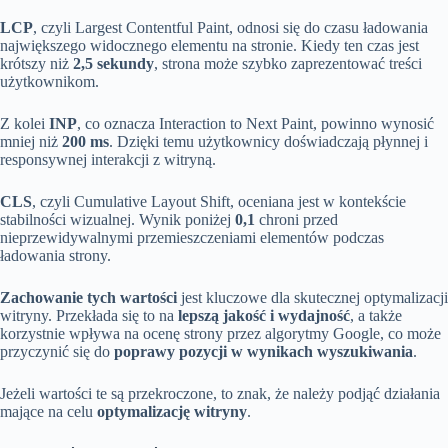
LCP
, czyli Largest Contentful Paint, odnosi się do czasu ładowania
największego widocznego elementu na stronie. Kiedy ten czas jest
krótszy niż
2,5 sekundy
, strona może szybko zaprezentować treści
użytkownikom.
Z kolei
INP
, co oznacza Interaction to Next Paint, powinno wynosić
mniej niż
200 ms
. Dzięki temu użytkownicy doświadczają płynnej i
responsywnej interakcji z witryną.
CLS
, czyli Cumulative Layout Shift, oceniana jest w kontekście
stabilności wizualnej. Wynik poniżej
0,1
chroni przed
nieprzewidywalnymi przemieszczeniami elementów podczas
ładowania strony.
Zachowanie tych wartości
jest kluczowe dla skutecznej optymalizacji
witryny. Przekłada się to na
lepszą jakość i wydajność
, a także
korzystnie wpływa na ocenę strony przez algorytmy Google, co może
przyczynić się do
poprawy pozycji w wynikach wyszukiwania
.
Jeżeli wartości te są przekroczone, to znak, że należy podjąć działania
mające na celu
optymalizację witryny
.