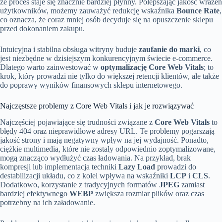
że proces staje się znacznie bardziej płynny. Polepszając jakość wrażeń
użytkowników, możemy zauważyć redukcję wskaźnika
Bounce Rate
,
co oznacza, że coraz mniej osób decyduje się na opuszczenie sklepu
przed dokonaniem zakupu.
Intuicyjna i stabilna obsługa witryny buduje
zaufanie do marki
, co
jest niezbędne w dzisiejszym konkurencyjnym świecie e-commerce.
Dlatego warto zainwestować w
optymalizację Core Web Vitals
; to
krok, który prowadzi nie tylko do większej retencji klientów, ale także
do poprawy wyników finansowych sklepu internetowego.
Najczęstsze problemy z Core Web Vitals i jak je rozwiązywać
Najczęściej pojawiające się trudności związane z
Core Web Vitals
to
błędy 404 oraz nieprawidłowe adresy URL. Te problemy pogarszają
jakość strony i mają negatywny wpływ na jej wydajność. Ponadto,
ciężkie multimedia, które nie zostały odpowiednio zoptymalizowane,
mogą znacząco wydłużyć czas ładowania. Na przykład, brak
kompresji lub implementacja techniki
Lazy Load
prowadzi do
destabilizacji układu, co z kolei wpływa na wskaźniki
LCP
i
CLS
.
Dodatkowo, korzystanie z tradycyjnych formatów
JPEG
zamiast
bardziej efektywnego
WEBP
zwiększa rozmiar plików oraz czas
potrzebny na ich załadowanie.