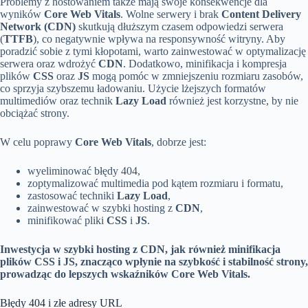
Problemy z hostowaniem także mają swoje konsekwencje dla
wyników
Core Web Vitals
. Wolne serwery i brak
Content Delivery
Network (CDN)
skutkują dłuższym czasem odpowiedzi serwera
(
TTFB
), co negatywnie wpływa na responsywność witryny. Aby
poradzić sobie z tymi kłopotami, warto zainwestować w optymalizację
serwera oraz wdrożyć
CDN
. Dodatkowo, minifikacja i kompresja
plików
CSS
oraz
JS
mogą pomóc w zmniejszeniu rozmiaru zasobów,
co sprzyja szybszemu ładowaniu. Użycie lżejszych formatów
multimediów oraz technik
Lazy Load
również jest korzystne, by nie
obciążać strony.
W celu poprawy
Core Web Vitals
, dobrze jest:
wyeliminować błędy 404,
zoptymalizować multimedia pod kątem rozmiaru i formatu,
zastosować techniki
Lazy Load
,
zainwestować w szybki hosting z
CDN
,
minifikować pliki
CSS
i
JS
.
Inwestycja w szybki hosting z CDN, jak również minifikacja
plików CSS i JS, znacząco wpłynie na szybkość i stabilność strony,
prowadząc do lepszych wskaźników Core Web Vitals.
Błędy 404 i złe adresy URL