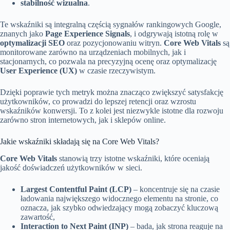
stabilność wizualna
.
Te wskaźniki są integralną częścią sygnałów rankingowych Google,
znanych jako
Page Experience Signals
, i odgrywają istotną rolę w
optymalizacji SEO
oraz pozycjonowaniu witryn.
Core Web Vitals
są
monitorowane zarówno na urządzeniach mobilnych, jak i
stacjonarnych, co pozwala na precyzyjną ocenę oraz optymalizację
User Experience (UX)
w czasie rzeczywistym.
Dzięki poprawie tych metryk można znacząco zwiększyć satysfakcję
użytkowników, co prowadzi do lepszej retencji oraz wzrostu
wskaźników konwersji. To z kolei jest niezwykle istotne dla rozwoju
zarówno stron internetowych, jak i sklepów online.
Jakie wskaźniki składają się na Core Web Vitals?
Core Web Vitals
stanowią trzy istotne wskaźniki, które oceniają
jakość doświadczeń użytkowników w sieci.
Largest Contentful Paint (LCP)
– koncentruje się na czasie
ładowania największego widocznego elementu na stronie, co
oznacza, jak szybko odwiedzający mogą zobaczyć kluczową
zawartość,
Interaction to Next Paint (INP)
– bada, jak strona reaguje na