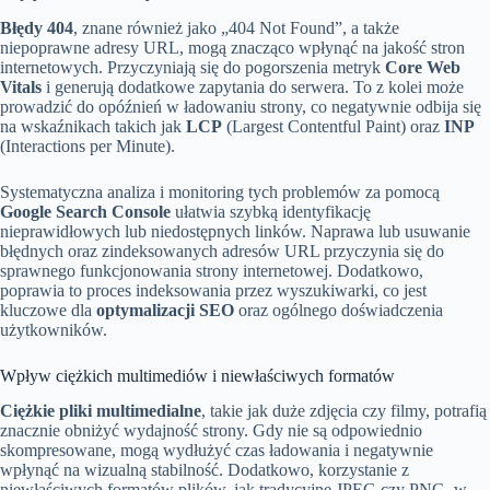
Błędy 404
, znane również jako „404 Not Found”, a także
niepoprawne adresy URL, mogą znacząco wpłynąć na jakość stron
internetowych. Przyczyniają się do pogorszenia metryk
Core Web
Vitals
i generują dodatkowe zapytania do serwera. To z kolei może
prowadzić do opóźnień w ładowaniu strony, co negatywnie odbija się
na wskaźnikach takich jak
LCP
(Largest Contentful Paint) oraz
INP
(Interactions per Minute).
Systematyczna analiza i monitoring tych problemów za pomocą
Google Search Console
ułatwia szybką identyfikację
nieprawidłowych lub niedostępnych linków. Naprawa lub usuwanie
błędnych oraz zindeksowanych adresów URL przyczynia się do
sprawnego funkcjonowania strony internetowej. Dodatkowo,
poprawia to proces indeksowania przez wyszukiwarki, co jest
kluczowe dla
optymalizacji SEO
oraz ogólnego doświadczenia
użytkowników.
Wpływ ciężkich multimediów i niewłaściwych formatów
Ciężkie pliki multimedialne
, takie jak duże zdjęcia czy filmy, potrafią
znacznie obniżyć wydajność strony. Gdy nie są odpowiednio
skompresowane, mogą wydłużyć czas ładowania i negatywnie
wpłynąć na wizualną stabilność. Dodatkowo, korzystanie z
niewłaściwych formatów plików, jak tradycyjne JPEG czy PNG, w