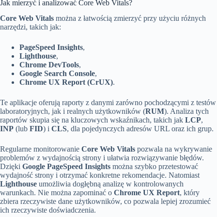
Jak mierzyć i analizować Core Web Vitals?
Core Web Vitals
można z łatwością zmierzyć przy użyciu różnych
narzędzi, takich jak:
PageSpeed Insights
,
Lighthouse
,
Chrome DevTools
,
Google Search Console
,
Chrome UX Report (CrUX)
.
Te aplikacje oferują raporty z danymi zarówno pochodzącymi z testów
laboratoryjnych, jak i realnych użytkowników (
RUM
). Analiza tych
raportów skupia się na kluczowych wskaźnikach, takich jak
LCP
,
INP
(lub
FID
) i
CLS
, dla pojedynczych adresów URL oraz ich grup.
Regularne monitorowanie
Core Web Vitals
pozwala na wykrywanie
problemów z wydajnością strony i ułatwia rozwiązywanie błędów.
Dzięki
Google PageSpeed Insights
można szybko przetestować
wydajność strony i otrzymać konkretne rekomendacje. Natomiast
Lighthouse
umożliwia dogłębną analizę w kontrolowanych
warunkach. Nie można zapominać o
Chrome UX Report
, który
zbiera rzeczywiste dane użytkowników, co pozwala lepiej zrozumieć
ich rzeczywiste doświadczenia.