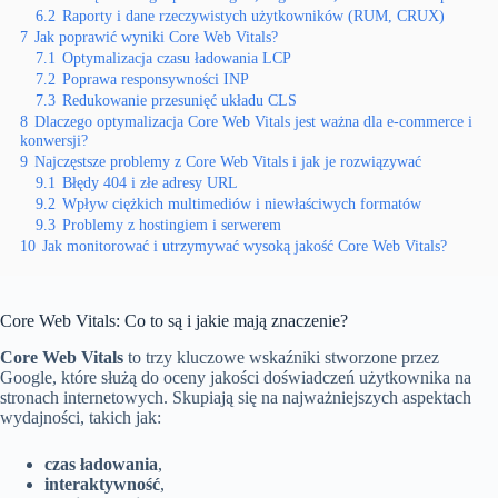
6.2
Raporty i dane rzeczywistych użytkowników (RUM, CRUX)
7
Jak poprawić wyniki Core Web Vitals?
7.1
Optymalizacja czasu ładowania LCP
7.2
Poprawa responsywności INP
7.3
Redukowanie przesunięć układu CLS
8
Dlaczego optymalizacja Core Web Vitals jest ważna dla e-commerce i
konwersji?
9
Najczęstsze problemy z Core Web Vitals i jak je rozwiązywać
9.1
Błędy 404 i złe adresy URL
9.2
Wpływ ciężkich multimediów i niewłaściwych formatów
9.3
Problemy z hostingiem i serwerem
10
Jak monitorować i utrzymywać wysoką jakość Core Web Vitals?
Core Web Vitals: Co to są i jakie mają znaczenie?
Core Web Vitals
to trzy kluczowe wskaźniki stworzone przez
Google, które służą do oceny jakości doświadczeń użytkownika na
stronach internetowych. Skupiają się na najważniejszych aspektach
wydajności, takich jak:
czas ładowania
,
interaktywność
,