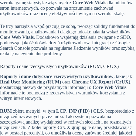
szeroką gamę statystyk związanych z
Core Web Vitals
dla milionów
stron internetowych, co pozwala na zrozumienie zachowań
użytkowników oraz ocenę efektywności witryn na szeroką skalę.
Te trzy narzędzia współpracują ze sobą, tworząc solidny fundament do
monitorowania, analizowania i ciągłego udoskonalania wskaźników
Core Web Vitals
. Dodatkowo wspierają działania związane z
SEO
,
podnosząc jakość doświadczeń użytkowników. Integracja z Google
Search Console pozwala na regularne śledzenie wyników oraz szybką
reakcję na ewentualne problemy.
Raporty i dane rzeczywistych użytkowników (RUM, CRUX)
Raporty i dane dotyczące rzeczywistych użytkowników
, takie jak
Real User Monitoring (RUM)
oraz
Chrome UX Report (CrUX)
,
dostarczają niezwykle przydatnych informacji o
Core Web Vitals
.
Informacje te pochodzą z rzeczywistych warunków korzystania z
witryn internetowych.
RUM
zbiera metryki, w tym
LCP
,
INP (FID)
i
CLS
, bezpośrednio z
urządzeń używanych przez ludzi. Taki system pozwala na
szczegółową analizę wydajności w różnych sieciach i na rozmaitych
urządzeniach. Z kolei raporty
CrUX
grupują te dane, przedstawiając
je w postaci percentyli, co umożliwia ocenę zarówno średniej jakości