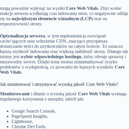
mogą poważnie wpłynąć na wyniki
Core Web Vitals
. Zbyt wolne
reakcje serwera wydłużają czas ładowania stron, co negatywnie odbija
się na
największym elemencie wizualnym (LCP)
oraz na
responsywności strony.
Optymalizacja serwera
, w tym implementacja rozwiązań
cache’ujących oraz wdrożenie CDN, znacząco przyspiesza
dostarczanie treści do użytkowników na całym świecie. To oznacza
lepszą szybkość ładowania oraz większą stabilność strony. Dlatego tak
istotny jest
wybór odpowiedniego hostingu
, który oferuje sprawny i
niezawodny serwer. Dzięki temu można zminimalizować ryzyko
problemów z wydajnością, co prowadzi do lepszych wyników
Core
Web Vitals
.
Jak monitorować i utrzymywać wysoką jakość Core Web Vitals?
Monitorowanie
i dbanie o wysoką jakość
Core Web Vitals
wymaga
regularnego korzystania z narzędzi, takich jak:
Google Search Console,
PageSpeed Insights,
Lighthouse,
Chrome DevTools.