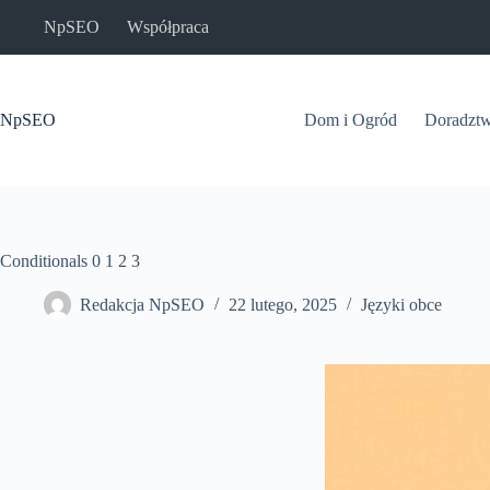
Przejdź
NpSEO
Współpraca
do
treści
NpSEO
Dom i Ogród
Doradzt
Conditionals 0 1 2 3
Redakcja NpSEO
22 lutego, 2025
Języki obce