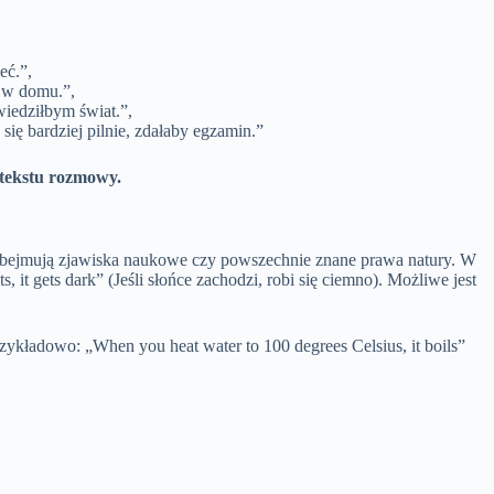
eć.”,
y w domu.”,
wiedziłbym świat.”,
ię bardziej pilnie, zdałaby egzamin.”
ntekstu rozmowy.
dy obejmują zjawiska naukowe czy powszechnie znane prawa natury. W
, it gets dark” (Jeśli słońce zachodzi, robi się ciemno). Możliwe jest
zykładowo: „When you heat water to 100 degrees Celsius, it boils”