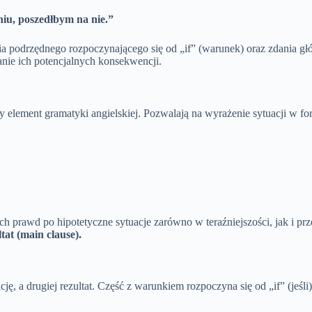
iu, poszedłbym na nie.”
a podrzędnego rozpoczynającego się od „if” (warunek) oraz zdania g
nie ich potencjalnych konsekwencji.
y element gramatyki angielskiej. Pozwalają na wyrażenie sytuacji w f
h prawd po hipotetyczne sytuacje zarówno w teraźniejszości, jak i prz
tat (main clause).
ację, a drugiej rezultat. Część z warunkiem rozpoczyna się od „if” (j