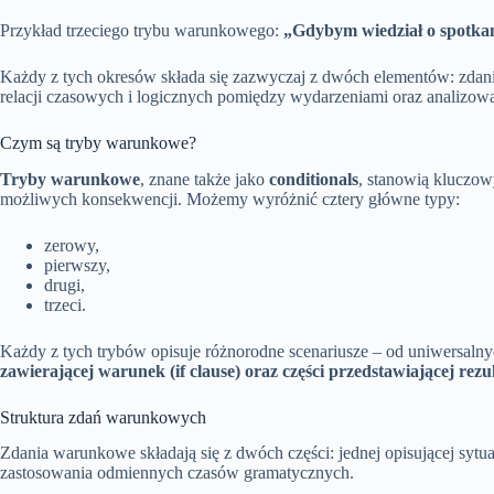
Przykład trzeciego trybu warunkowego:
„Gdybym wiedział o spotkan
Każdy z tych okresów składa się zazwyczaj z dwóch elementów: zdani
relacji czasowych i logicznych pomiędzy wydarzeniami oraz analizowa
Czym są tryby warunkowe?
Tryby warunkowe
, znane także jako
conditionals
, stanowią kluczow
możliwych konsekwencji. Możemy wyróżnić cztery główne typy:
zerowy,
pierwszy,
drugi,
trzeci.
Każdy z tych trybów opisuje różnorodne scenariusze – od uniwersalnyc
zawierającej warunek (if clause) oraz części przedstawiającej rezul
Struktura zdań warunkowych
Zdania warunkowe składają się z dwóch części: jednej opisującej sytu
zastosowania odmiennych czasów gramatycznych.