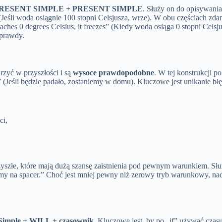
 PRESENT SIMPLE + PRESENT SIMPLE
. Służy on do opisywania
s” (Jeśli woda osiągnie 100 stopni Celsjusza, wrze). W obu częściach z
ches 0 degrees Celsius, it freezes” (Kiedy woda osiąga 0 stopni Celsj
 prawdy.
rzyć w przyszłości i są
wysoce prawdopodobne
. W tej konstrukcji p
me” (Jeśli będzie padało, zostaniemy w domu). Kluczowe jest unikanie bł
ci,
szłe, które mają dużą szansę zaistnienia pod pewnym warunkiem. Sł
iemy na spacer.” Choć jest mniej pewny niż zerowy tryb warunkowy, nad
 Simple + WILL + czasownik
. Kluczowe jest, by po „if” używać czas