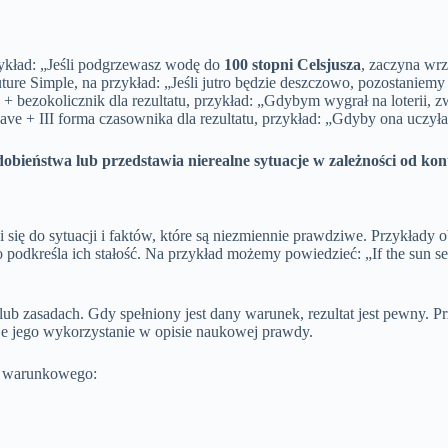
rzykład: „Jeśli podgrzewasz wodę do
100 stopni Celsjusza
, zaczyna wrz
Future Simple, na przykład: „Jeśli jutro będzie deszczowo, pozostaniem
 bezokolicznik dla rezultatu, przykład: „Gdybym wygrał na loterii, z
ve + III forma czasownika dla rezultatu, przykład: „Gdyby ona uczyła s
ieństwa lub przedstawia nierealne sytuacje w zależności od ko
si się do sytuacji i faktów, które są niezmiennie prawdziwe. Przykła
o podkreśla ich stałość. Na przykład możemy powiedzieć: „If the sun sets
b zasadach. Gdy spełniony jest dany warunek, rezultat jest pewny. Pr
ruje jego wykorzystanie w opisie naukowej prawdy.
bu warunkowego: