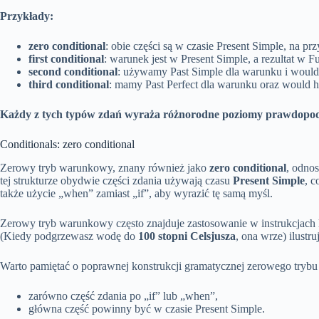
Przykłady:
zero conditional
: obie części są w czasie Present Simple, na p
first conditional
: warunek jest w Present Simple, a rezultat w 
second conditional
: używamy Past Simple dla warunku i would +
third conditional
: mamy Past Perfect dla warunku oraz would ha
Każdy z tych typów zdań wyraża różnorodne poziomy prawdopodob
Conditionals: zero conditional
Zerowy tryb warunkowy, znany również jako
zero conditional
, odno
tej strukturze obydwie części zdania używają czasu
Present Simple
, c
także użycie „when” zamiast „if”, aby wyrazić tę samą myśl.
Zerowy tryb warunkowy często znajduje zastosowanie w instrukcjach lu
(Kiedy podgrzewasz wodę do
100 stopni Celsjusza
, ona wrze) ilust
Warto pamiętać o poprawnej konstrukcji gramatycznej zerowego try
zarówno część zdania po „if” lub „when”,
główna część powinny być w czasie Present Simple.