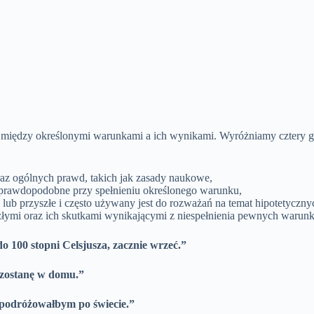
między określonymi warunkami a ich wynikami. Wyróżniamy cztery głó
az ogólnych prawd, takich jak zasady naukowe,
ą prawdopodobne przy spełnieniu określonego warunku,
 lub przyszłe i często używany jest do rozważań na temat hipotetyczny
szłymi oraz ich skutkami wynikającymi z niespełnienia pewnych warun
do 100 stopni Celsjusza, zacznie wrzeć.”
, zostanę w domu.”
 podróżowałbym po świecie.”