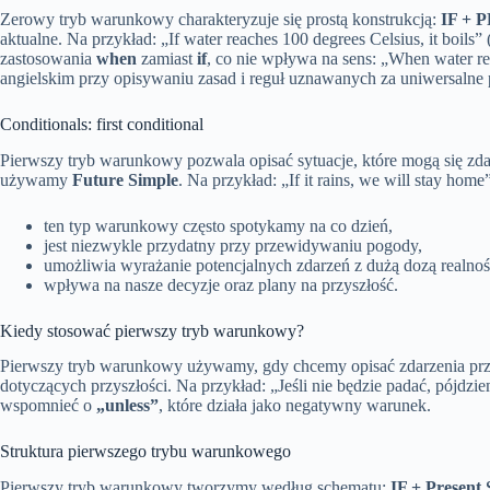
Zerowy tryb warunkowy charakteryzuje się prostą konstrukcją:
IF +
aktualne. Na przykład: „If water reaches 100 degrees Celsius, it boil
zastosowania
when
zamiast
if
, co nie wpływa na sens: „When water rea
angielskim przy opisywaniu zasad i reguł uznawanych za uniwersalne
Conditionals: first conditional
Pierwszy tryb warunkowy pozwala opisać sytuacje, które mogą się zda
używamy
Future Simple
. Na przykład: „If it rains, we will stay ho
ten typ warunkowy często spotykamy na co dzień,
jest niezwykle przydatny przy przewidywaniu pogody,
umożliwia wyrażanie potencjalnych zdarzeń z dużą dozą realnoś
wpływa na nasze decyzje oraz plany na przyszłość.
Kiedy stosować pierwszy tryb warunkowy?
Pierwszy tryb warunkowy używamy, gdy chcemy opisać zdarzenia przy
dotyczących przyszłości. Na przykład: „Jeśli nie będzie padać, pójdz
wspomnieć o
„unless”
, które działa jako negatywny warunek.
Struktura pierwszego trybu warunkowego
Pierwszy tryb warunkowy tworzymy według schematu:
IF + Present