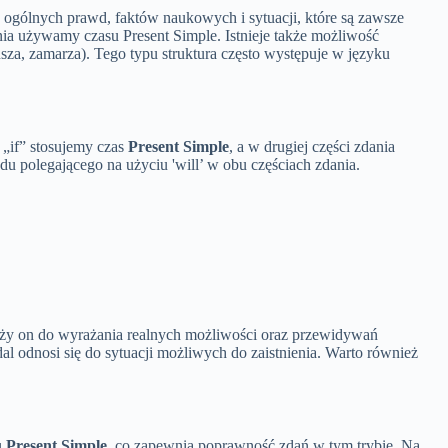
 ogólnych prawd, faktów naukowych i sytuacji, które są zawsze
dania używamy czasu Present Simple. Istnieje także możliwość
usza, zamarza). Tego typu struktura często występuje w języku
o „if” stosujemy czas
Present Simple
, a w drugiej części zdania
ędu polegającego na użyciu 'will’ w obu częściach zdania.
uży on do wyrażania realnych możliwości oraz przewidywań
al odnosi się do sytuacji możliwych do zaistnienia. Warto również
u
Present Simple
, co zapewnia poprawność zdań w tym trybie. Na