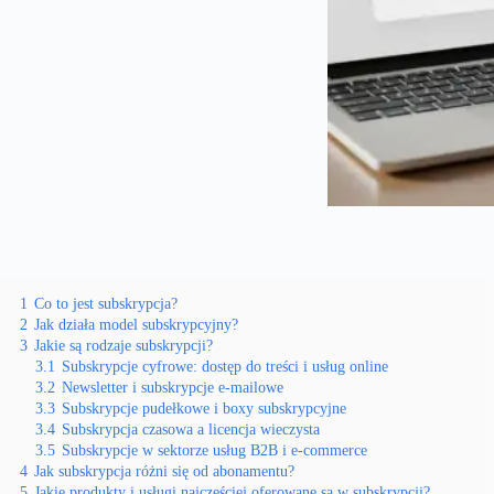
1
Co to jest subskrypcja?
2
Jak działa model subskrypcyjny?
3
Jakie są rodzaje subskrypcji?
3.1
Subskrypcje cyfrowe: dostęp do treści i usług online
3.2
Newsletter i subskrypcje e-mailowe
3.3
Subskrypcje pudełkowe i boxy subskrypcyjne
3.4
Subskrypcja czasowa a licencja wieczysta
3.5
Subskrypcje w sektorze usług B2B i e-commerce
4
Jak subskrypcja różni się od abonamentu?
5
Jakie produkty i usługi najczęściej oferowane są w subskrypcji?