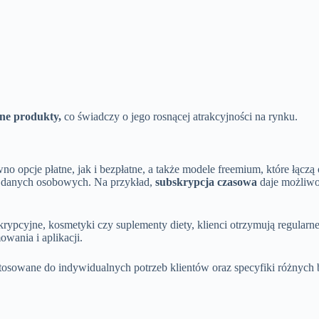
zne produkty,
co świadczy o jego rosnącej atrakcyjności na rynku.
opcje płatne, jak i bezpłatne, a także modele freemium, które łączą o
e danych osobowych. Na przykład,
subskrypcja czasowa
daje możliwoś
ypcyjne, kosmetyki czy suplementy diety, klienci otrzymują regularne
wania i aplikacji.
tosowane do indywidualnych potrzeb klientów oraz specyfiki różnych b