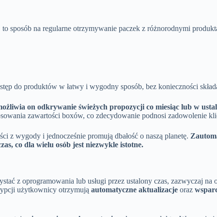
, to sposób na regularne otrzymywanie paczek z różnorodnymi produkt
 dostęp do produktów w łatwy i wygodny sposób, bez konieczności skł
ożliwia on odkrywanie świeżych propozycji co miesiąc lub w ustal
tosowania zawartości boxów, co zdecydowanie podnosi zadowolenie kl
yści z wygody i jednocześnie promują dbałość o naszą planetę.
Zautoma
s, co dla wielu osób jest niezwykle istotne.
stać z oprogramowania lub usługi przez ustalony czas, zazwyczaj na ok
krypcji użytkownicy otrzymują
automatyczne aktualizacje
oraz
wsparc