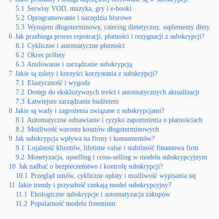
5.1
Serwisy VOD, muzyka, gry i e-booki
5.2
Oprogramowanie i narzędzia biurowe
5.3
Wynajem długoterminowy, catering dietetyczny, suplementy diety
6
Jak przebiega proces rejestracji, płatności i rezygnacji z subskrypcji?
6.1
Cykliczne i automatyczne płatności
6.2
Okres próbny
6.3
Anulowanie i zarządzanie subskrypcją
7
Jakie są zalety i korzyści korzystania z subskrypcji?
7.1
Elastyczność i wygoda
7.2
Dostęp do ekskluzywnych treści i automatycznych aktualizacji
7.3
Łatwiejsze zarządzanie budżetem
8
Jakie są wady i zagrożenia związane z subskrypcjami?
8.1
Automatyczne odnawianie i ryzyko zapomnienia o płatnościach
8.2
Możliwość wzrostu kosztów długoterminowych
9
Jak subskrypcja wpływa na firmy i konsumentów?
9.1
Lojalność klientów, lifetime value i stabilność finansowa firm
9.2
Monetyzacja, upselling i cross-selling w modelu subskrypcyjnym
10
Jak zadbać o bezpieczeństwo i kontrolę subskrypcji?
10.1
Przegląd umów, cykliczne opłaty i możliwość wypisania się
11
Jakie trendy i przyszłość czekają model subskrypcyjny?
11.1
Ekologiczne subskrypcje i automatyzacja zakupów
11.2
Popularność modelu freemium