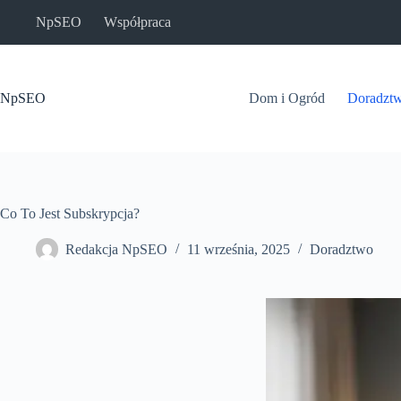
Przejdź
NpSEO
Współpraca
do
treści
NpSEO
Dom i Ogród
Doradzt
Co To Jest Subskrypcja?
Redakcja NpSEO
11 września, 2025
Doradztwo