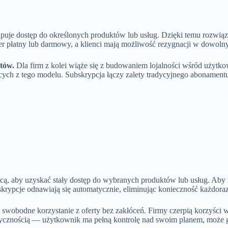
upuje dostęp do określonych produktów lub usług. Dzięki temu rozwiąz
kter płatny lub darmowy, a klienci mają możliwość rezygnacji w dowo
tów.
Dla firm z kolei wiąże się z budowaniem lojalności wśród użytko
ch z tego modelu. Subskrypcja łączy zalety tradycyjnego abonamentu z
łacą, aby uzyskać stały dostęp do wybranych produktów lub usług. Ab
ubskrypcje odnawiają się automatycznie, eliminując konieczność każdor
swobodne korzystanie z oferty bez zakłóceń. Firmy czerpią korzyści w 
stycznością — użytkownik ma pełną kontrolę nad swoim planem, może 