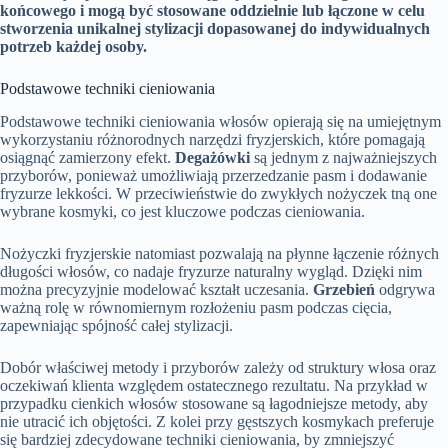
końcowego i mogą być stosowane oddzielnie lub łączone w celu
stworzenia unikalnej stylizacji dopasowanej do indywidualnych
potrzeb każdej osoby.
Podstawowe techniki cieniowania
Podstawowe techniki cieniowania włosów opierają się na umiejętnym
wykorzystaniu różnorodnych narzędzi fryzjerskich, które pomagają
osiągnąć zamierzony efekt.
Degażówki
są jednym z najważniejszych
przyborów, ponieważ umożliwiają przerzedzanie pasm i dodawanie
fryzurze lekkości. W przeciwieństwie do zwykłych nożyczek tną one
wybrane kosmyki, co jest kluczowe podczas cieniowania.
Nożyczki fryzjerskie natomiast pozwalają na płynne łączenie różnych
długości włosów, co nadaje fryzurze naturalny wygląd. Dzięki nim
można precyzyjnie modelować kształt uczesania.
Grzebień
odgrywa
ważną rolę w równomiernym rozłożeniu pasm podczas cięcia,
zapewniając spójność całej stylizacji.
Dobór właściwej metody i przyborów zależy od struktury włosa oraz
oczekiwań klienta względem ostatecznego rezultatu. Na przykład w
przypadku cienkich włosów stosowane są łagodniejsze metody, aby
nie utracić ich objętości. Z kolei przy gęstszych kosmykach preferuje
się bardziej zdecydowane techniki cieniowania, by zmniejszyć