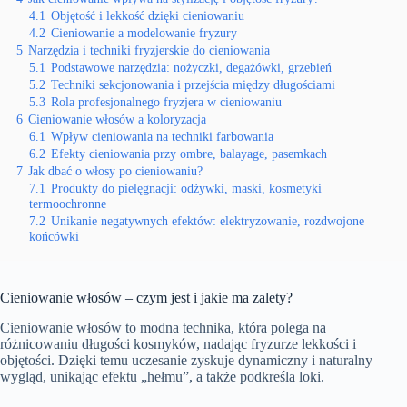
4.1
Objętość i lekkość dzięki cieniowaniu
4.2
Cieniowanie a modelowanie fryzury
5
Narzędzia i techniki fryzjerskie do cieniowania
5.1
Podstawowe narzędzia: nożyczki, degażówki, grzebień
5.2
Techniki sekcjonowania i przejścia między długościami
5.3
Rola profesjonalnego fryzjera w cieniowaniu
6
Cieniowanie włosów a koloryzacja
6.1
Wpływ cieniowania na techniki farbowania
6.2
Efekty cieniowania przy ombre, balayage, pasemkach
7
Jak dbać o włosy po cieniowaniu?
7.1
Produkty do pielęgnacji: odżywki, maski, kosmetyki
termoochronne
7.2
Unikanie negatywnych efektów: elektryzowanie, rozdwojone
końcówki
Cieniowanie włosów – czym jest i jakie ma zalety?
Cieniowanie włosów to modna technika, która polega na
różnicowaniu długości kosmyków, nadając fryzurze lekkości i
objętości. Dzięki temu uczesanie zyskuje dynamiczny i naturalny
wygląd, unikając efektu „hełmu”, a także podkreśla loki.