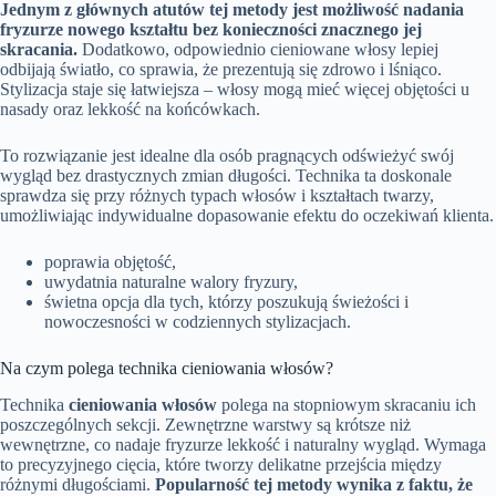
Jednym z głównych atutów tej metody jest możliwość nadania
fryzurze nowego kształtu bez konieczności znacznego jej
skracania.
Dodatkowo, odpowiednio cieniowane włosy lepiej
odbijają światło, co sprawia, że prezentują się zdrowo i lśniąco.
Stylizacja staje się łatwiejsza – włosy mogą mieć więcej objętości u
nasady oraz lekkość na końcówkach.
To rozwiązanie jest idealne dla osób pragnących odświeżyć swój
wygląd bez drastycznych zmian długości. Technika ta doskonale
sprawdza się przy różnych typach włosów i kształtach twarzy,
umożliwiając indywidualne dopasowanie efektu do oczekiwań klienta.
poprawia objętość,
uwydatnia naturalne walory fryzury,
świetna opcja dla tych, którzy poszukują świeżości i
nowoczesności w codziennych stylizacjach.
Na czym polega technika cieniowania włosów?
Technika
cieniowania włosów
polega na stopniowym skracaniu ich
poszczególnych sekcji. Zewnętrzne warstwy są krótsze niż
wewnętrzne, co nadaje fryzurze lekkość i naturalny wygląd. Wymaga
to precyzyjnego cięcia, które tworzy delikatne przejścia między
różnymi długościami.
Popularność tej metody wynika z faktu, że