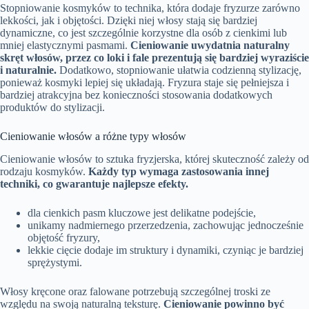
Stopniowanie kosmyków to technika, która dodaje fryzurze zarówno
lekkości, jak i objętości. Dzięki niej włosy stają się bardziej
dynamiczne, co jest szczególnie korzystne dla osób z cienkimi lub
mniej elastycznymi pasmami.
Cieniowanie uwydatnia naturalny
skręt włosów, przez co loki i fale prezentują się bardziej wyraziście
i naturalnie.
Dodatkowo, stopniowanie ułatwia codzienną stylizację,
ponieważ kosmyki lepiej się układają. Fryzura staje się pełniejsza i
bardziej atrakcyjna bez konieczności stosowania dodatkowych
produktów do stylizacji.
Cieniowanie włosów a różne typy włosów
Cieniowanie włosów to sztuka fryzjerska, której skuteczność zależy od
rodzaju kosmyków.
Każdy typ wymaga zastosowania innej
techniki, co gwarantuje najlepsze efekty.
dla cienkich pasm kluczowe jest delikatne podejście,
unikamy nadmiernego przerzedzenia, zachowując jednocześnie
objętość fryzury,
lekkie cięcie dodaje im struktury i dynamiki, czyniąc je bardziej
sprężystymi.
Włosy kręcone oraz falowane potrzebują szczególnej troski ze
względu na swoją naturalną teksturę.
Cieniowanie powinno być