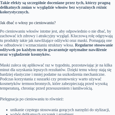
Takie efekty są szczególnie doceniane przez tych, którzy pragną
delikatnych zmian w wyglądzie włosów bez wyraźnych różnic
kolorystycznych.
Jak dbać o włosy po cieniowaniu?
Po cieniowaniu włosów istotne jest, aby odpowiednio o nie dbać, by
zachować ich zdrowy i atrakcyjny wygląd. Kluczową rolę odgrywają
tu produkty takie jak nawilżające odżywki oraz maski. Pomagają one
w odbudowie i wzmacnianiu struktury włosa.
Regularne stosowanie
odżywek po każdym myciu gwarantuje optymalne nawilżenie
oraz wygładzenie kosmyków.
Maski zaleca się aplikować raz w tygodniu, pozostawiając je na kilka
minut dla uzyskania lepszych rezultatów. Dzięki temu włosy stają się
bardziej elastyczne i mniej podatne na uszkodzenia mechaniczne.
Podczas korzystania z suszarki czy prostownicy warto używać
kosmetyków termoochronnych, które zabezpieczają przed wysoką
temperaturą, chroniąc przed przesuszeniem i łamliwością.
Pielęgnacja po cieniowaniu to również:
unikanie częstego stosowania gorących narzędzi do stylizacji,
wybór delikatnych szczotek i grzebieni,