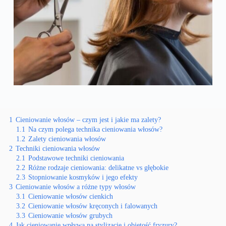
1
Cieniowanie włosów – czym jest i jakie ma zalety?
1.1
Na czym polega technika cieniowania włosów?
1.2
Zalety cieniowania włosów
2
Techniki cieniowania włosów
2.1
Podstawowe techniki cieniowania
2.2
Różne rodzaje cieniowania: delikatne vs głębokie
2.3
Stopniowanie kosmyków i jego efekty
3
Cieniowanie włosów a różne typy włosów
3.1
Cieniowanie włosów cienkich
3.2
Cieniowanie włosów kręconych i falowanych
3.3
Cieniowanie włosów grubych
4
Jak cieniowanie wpływa na stylizację i objętość fryzury?