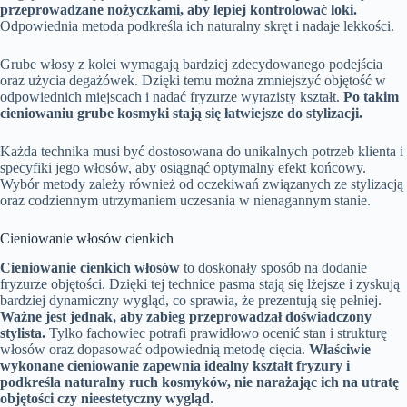
przeprowadzane nożyczkami, aby lepiej kontrolować loki.
Odpowiednia metoda podkreśla ich naturalny skręt i nadaje lekkości.
Grube włosy z kolei wymagają bardziej zdecydowanego podejścia
oraz użycia degażówek. Dzięki temu można zmniejszyć objętość w
odpowiednich miejscach i nadać fryzurze wyrazisty kształt.
Po takim
cieniowaniu grube kosmyki stają się łatwiejsze do stylizacji.
Każda technika musi być dostosowana do unikalnych potrzeb klienta i
specyfiki jego włosów, aby osiągnąć optymalny efekt końcowy.
Wybór metody zależy również od oczekiwań związanych ze stylizacją
oraz codziennym utrzymaniem uczesania w nienagannym stanie.
Cieniowanie włosów cienkich
Cieniowanie cienkich włosów
to doskonały sposób na dodanie
fryzurze objętości. Dzięki tej technice pasma stają się lżejsze i zyskują
bardziej dynamiczny wygląd, co sprawia, że prezentują się pełniej.
Ważne jest jednak, aby zabieg przeprowadzał doświadczony
stylista.
Tylko fachowiec potrafi prawidłowo ocenić stan i strukturę
włosów oraz dopasować odpowiednią metodę cięcia.
Właściwie
wykonane cieniowanie zapewnia idealny kształt fryzury i
podkreśla naturalny ruch kosmyków, nie narażając ich na utratę
objętości czy nieestetyczny wygląd.