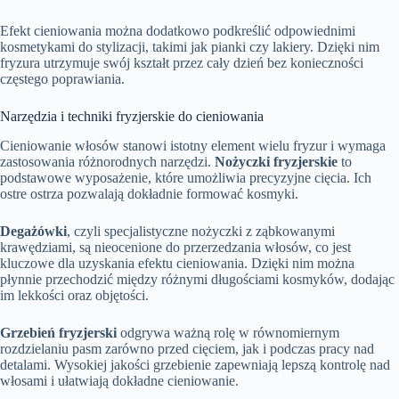
Efekt cieniowania można dodatkowo podkreślić odpowiednimi
kosmetykami do stylizacji, takimi jak pianki czy lakiery. Dzięki nim
fryzura utrzymuje swój kształt przez cały dzień bez konieczności
częstego poprawiania.
Narzędzia i techniki fryzjerskie do cieniowania
Cieniowanie włosów stanowi istotny element wielu fryzur i wymaga
zastosowania różnorodnych narzędzi.
Nożyczki fryzjerskie
to
podstawowe wyposażenie, które umożliwia precyzyjne cięcia. Ich
ostre ostrza pozwalają dokładnie formować kosmyki.
Degażówki
, czyli specjalistyczne nożyczki z ząbkowanymi
krawędziami, są nieocenione do przerzedzania włosów, co jest
kluczowe dla uzyskania efektu cieniowania. Dzięki nim można
płynnie przechodzić między różnymi długościami kosmyków, dodając
im lekkości oraz objętości.
Grzebień fryzjerski
odgrywa ważną rolę w równomiernym
rozdzielaniu pasm zarówno przed cięciem, jak i podczas pracy nad
detalami. Wysokiej jakości grzebienie zapewniają lepszą kontrolę nad
włosami i ułatwiają dokładne cieniowanie.