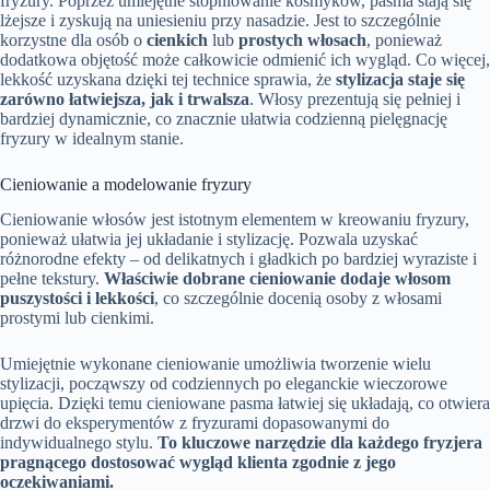
fryzury. Poprzez umiejętne stopniowanie kosmyków, pasma stają się
lżejsze i zyskują na uniesieniu przy nasadzie. Jest to szczególnie
korzystne dla osób o
cienkich
lub
prostych włosach
, ponieważ
dodatkowa objętość może całkowicie odmienić ich wygląd. Co więcej,
lekkość uzyskana dzięki tej technice sprawia, że
stylizacja staje się
zarówno łatwiejsza, jak i trwalsza
. Włosy prezentują się pełniej i
bardziej dynamicznie, co znacznie ułatwia codzienną pielęgnację
fryzury w idealnym stanie.
Cieniowanie a modelowanie fryzury
Cieniowanie włosów jest istotnym elementem w kreowaniu fryzury,
ponieważ ułatwia jej układanie i stylizację. Pozwala uzyskać
różnorodne efekty – od delikatnych i gładkich po bardziej wyraziste i
pełne tekstury.
Właściwie dobrane cieniowanie dodaje włosom
puszystości i lekkości
, co szczególnie docenią osoby z włosami
prostymi lub cienkimi.
Umiejętnie wykonane cieniowanie umożliwia tworzenie wielu
stylizacji, począwszy od codziennych po eleganckie wieczorowe
upięcia. Dzięki temu cieniowane pasma łatwiej się układają, co otwiera
drzwi do eksperymentów z fryzurami dopasowanymi do
indywidualnego stylu.
To kluczowe narzędzie dla każdego fryzjera
pragnącego dostosować wygląd klienta zgodnie z jego
oczekiwaniami.