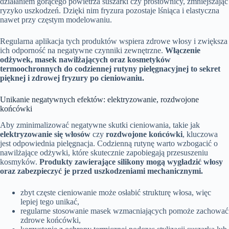
działaniem gorącego powietrza suszarki czy prostownicy, zmniejszając
ryzyko uszkodzeń. Dzięki nim fryzura pozostaje lśniąca i elastyczna
nawet przy częstym modelowaniu.
Regularna aplikacja tych produktów wspiera zdrowe włosy i zwiększa
ich odporność na negatywne czynniki zewnętrzne.
Włączenie
odżywek, masek nawilżających oraz kosmetyków
termoochronnych do codziennej rutyny pielęgnacyjnej to sekret
pięknej i zdrowej fryzury po cieniowaniu.
Unikanie negatywnych efektów: elektryzowanie, rozdwojone
końcówki
Aby zminimalizować negatywne skutki cieniowania, takie jak
elektryzowanie się włosów
czy
rozdwojone końcówki
, kluczowa
jest odpowiednia pielęgnacja. Codzienną rutynę warto wzbogacić o
nawilżające odżywki, które skutecznie zapobiegają przesuszeniu
kosmyków.
Produkty zawierające silikony mogą wygładzić włosy
oraz zabezpieczyć je przed uszkodzeniami mechanicznymi.
zbyt częste cieniowanie może osłabić strukturę włosa, więc
lepiej tego unikać,
regularne stosowanie masek wzmacniających pomoże zachować
zdrowe końcówki,