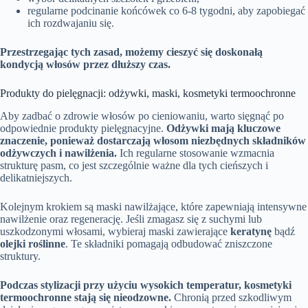
regularne podcinanie końcówek co 6-8 tygodni, aby zapobiegać
ich rozdwajaniu się.
Przestrzegając tych zasad, możemy cieszyć się doskonałą
kondycją włosów przez dłuższy czas.
Produkty do pielęgnacji: odżywki, maski, kosmetyki termoochronne
Aby zadbać o zdrowie włosów po cieniowaniu, warto sięgnąć po
odpowiednie produkty pielęgnacyjne.
Odżywki mają kluczowe
znaczenie, ponieważ dostarczają włosom niezbędnych składników
odżywczych i nawilżenia.
Ich regularne stosowanie wzmacnia
strukturę pasm, co jest szczególnie ważne dla tych cieńszych i
delikatniejszych.
Kolejnym krokiem są maski nawilżające, które zapewniają intensywne
nawilżenie oraz regenerację. Jeśli zmagasz się z suchymi lub
uszkodzonymi włosami, wybieraj maski zawierające
keratynę
bądź
olejki roślinne
. Te składniki pomagają odbudować zniszczone
struktury.
Podczas stylizacji przy użyciu wysokich temperatur, kosmetyki
termoochronne stają się nieodzowne.
Chronią przed szkodliwym