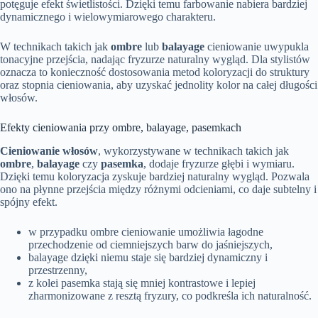
potęguje efekt świetlistości. Dzięki temu farbowanie nabiera bardziej
dynamicznego i wielowymiarowego charakteru.
W technikach takich jak
ombre
lub
balayage
cieniowanie uwypukla
tonacyjne przejścia, nadając fryzurze naturalny wygląd. Dla stylistów
oznacza to konieczność dostosowania metod koloryzacji do struktury
oraz stopnia cieniowania, aby uzyskać jednolity kolor na całej długości
włosów.
Efekty cieniowania przy ombre, balayage, pasemkach
Cieniowanie włosów
, wykorzystywane w technikach takich jak
ombre
,
balayage
czy
pasemka
, dodaje fryzurze głębi i wymiaru.
Dzięki temu koloryzacja zyskuje bardziej naturalny wygląd. Pozwala
ono na płynne przejścia między różnymi odcieniami, co daje subtelny i
spójny efekt.
w przypadku ombre cieniowanie umożliwia łagodne
przechodzenie od ciemniejszych barw do jaśniejszych,
balayage dzięki niemu staje się bardziej dynamiczny i
przestrzenny,
z kolei pasemka stają się mniej kontrastowe i lepiej
zharmonizowane z resztą fryzury, co podkreśla ich naturalność.