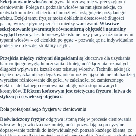
Sekcjonowanie włosów
odgrywa kluczową rolę w precyzyjnym
cieniowaniu. Polega na podziale włosów na mniejsze sekcje, co
ułatwia kontrolę nad cięciem i umożliwia osiągnięcie pożądanego
efektu. Dzięki temu fryzjer może dokładnie dostosować długości
pasm, tworząc płynne przejścia między warstwami.
Właściwe
sekcjonowanie gwarantuje równomierną objętość i naturalny
wygląd fryzury.
Jest to niezwykle istotne przy pracy z różnorodnymi
typami włosów – od cienkich po gęste – pozwalając na indywidualne
podejście do każdej struktury i stylu.
Przejścia między różnymi długościami
są kluczowe dla uzyskania
harmonijnego wyglądu uczesania. Umiejętność łączenia rozmaitych
długości wpływa na kształt oraz teksturę włosów. Techniki takie jak
cięcie nożyczkami czy degażowanie umożliwiają subtelne lub bardziej
wyraziste różnicowanie długości, w zależności od zamierzonego
efektu – delikatnego cieniowania lub głęboko stopniowanych
kosmyków.
Efektem końcowym jest estetyczna fryzura, łatwa do
stylizacji i o większej objętości.
Rola profesjonalnego fryzjera w cieniowaniu
Doświadczony fryzjer
odgrywa istotną rolę w procesie cieniowania
włosów. Jego wiedza oraz umiejętności pozwalają na precyzyjne
dopasowanie technik do indywidualnych potrzeb każdego klienta, co
jest kluczowe dla osiągnięcia pożądanego efektu. Analizując strukturę i