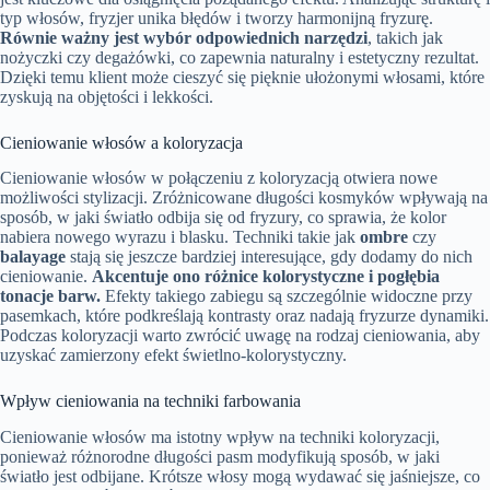
typ włosów, fryzjer unika błędów i tworzy harmonijną fryzurę.
Równie ważny jest wybór odpowiednich narzędzi
, takich jak
nożyczki czy degażówki, co zapewnia naturalny i estetyczny rezultat.
Dzięki temu klient może cieszyć się pięknie ułożonymi włosami, które
zyskują na objętości i lekkości.
Cieniowanie włosów a koloryzacja
Cieniowanie włosów w połączeniu z koloryzacją otwiera nowe
możliwości stylizacji. Zróżnicowane długości kosmyków wpływają na
sposób, w jaki światło odbija się od fryzury, co sprawia, że kolor
nabiera nowego wyrazu i blasku. Techniki takie jak
ombre
czy
balayage
stają się jeszcze bardziej interesujące, gdy dodamy do nich
cieniowanie.
Akcentuje ono różnice kolorystyczne i pogłębia
tonacje barw.
Efekty takiego zabiegu są szczególnie widoczne przy
pasemkach, które podkreślają kontrasty oraz nadają fryzurze dynamiki.
Podczas koloryzacji warto zwrócić uwagę na rodzaj cieniowania, aby
uzyskać zamierzony efekt świetlno-kolorystyczny.
Wpływ cieniowania na techniki farbowania
Cieniowanie włosów ma istotny wpływ na techniki koloryzacji,
ponieważ różnorodne długości pasm modyfikują sposób, w jaki
światło jest odbijane. Krótsze włosy mogą wydawać się jaśniejsze, co