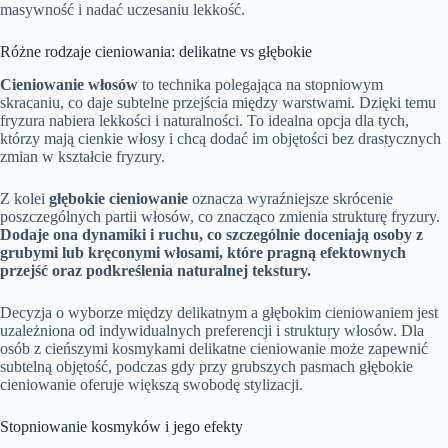
masywność i nadać uczesaniu lekkość.
Różne rodzaje cieniowania: delikatne vs głębokie
Cieniowanie włosów
to technika polegająca na stopniowym
skracaniu, co daje subtelne przejścia między warstwami. Dzięki temu
fryzura nabiera lekkości i naturalności. To idealna opcja dla tych,
którzy mają cienkie włosy i chcą dodać im objętości bez drastycznych
zmian w kształcie fryzury.
Z kolei
głębokie cieniowanie
oznacza wyraźniejsze skrócenie
poszczególnych partii włosów, co znacząco zmienia strukturę fryzury.
Dodaje ona dynamiki i ruchu, co szczególnie doceniają osoby z
grubymi lub kręconymi włosami, które pragną efektownych
przejść oraz podkreślenia naturalnej tekstury.
Decyzja o wyborze między delikatnym a głębokim cieniowaniem jest
uzależniona od indywidualnych preferencji i struktury włosów. Dla
osób z cieńszymi kosmykami delikatne cieniowanie może zapewnić
subtelną objętość, podczas gdy przy grubszych pasmach głębokie
cieniowanie oferuje większą swobodę stylizacji.
Stopniowanie kosmyków i jego efekty