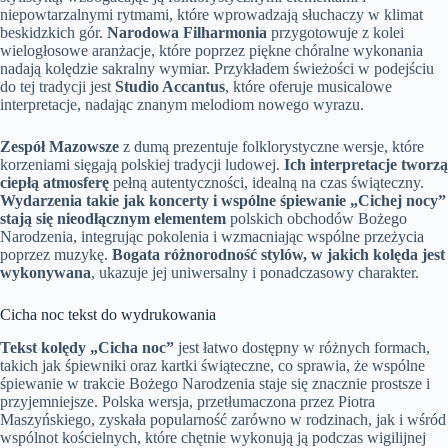
niepowtarzalnymi rytmami, które wprowadzają słuchaczy w klimat
beskidzkich gór.
Narodowa Filharmonia
przygotowuje z kolei
wielogłosowe aranżacje, które poprzez piękne chóralne wykonania
nadają kolędzie sakralny wymiar. Przykładem świeżości w podejściu
do tej tradycji jest
Studio Accantus
, które oferuje musicalowe
interpretacje, nadając znanym melodiom nowego wyrazu.
Zespół Mazowsze
z dumą prezentuje folklorystyczne wersje, które
korzeniami sięgają polskiej tradycji ludowej.
Ich interpretacje tworzą
ciepłą atmosferę
pełną autentyczności, idealną na czas świąteczny.
Wydarzenia takie jak koncerty i wspólne śpiewanie „Cichej nocy”
stają się nieodłącznym elementem
polskich obchodów Bożego
Narodzenia, integrując pokolenia i wzmacniając wspólne przeżycia
poprzez muzykę.
Bogata różnorodność stylów, w jakich kolęda jest
wykonywana
, ukazuje jej uniwersalny i ponadczasowy charakter.
Cicha noc tekst do wydrukowania
Tekst kolędy „Cicha noc”
jest łatwo dostępny w różnych formach,
takich jak śpiewniki oraz kartki świąteczne, co sprawia, że wspólne
śpiewanie w trakcie Bożego Narodzenia staje się znacznie prostsze i
przyjemniejsze. Polska wersja, przetłumaczona przez Piotra
Maszyńskiego, zyskała popularność zarówno w rodzinach, jak i wśród
wspólnot kościelnych, które chętnie wykonują ją podczas wigilijnej