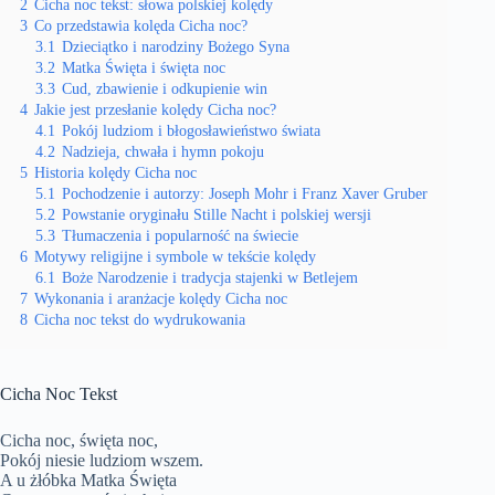
2
Cicha noc tekst: słowa polskiej kolędy
3
Co przedstawia kolęda Cicha noc?
3.1
Dzieciątko i narodziny Bożego Syna
3.2
Matka Święta i święta noc
3.3
Cud, zbawienie i odkupienie win
4
Jakie jest przesłanie kolędy Cicha noc?
4.1
Pokój ludziom i błogosławieństwo świata
4.2
Nadzieja, chwała i hymn pokoju
5
Historia kolędy Cicha noc
5.1
Pochodzenie i autorzy: Joseph Mohr i Franz Xaver Gruber
5.2
Powstanie oryginału Stille Nacht i polskiej wersji
5.3
Tłumaczenia i popularność na świecie
6
Motywy religijne i symbole w tekście kolędy
6.1
Boże Narodzenie i tradycja stajenki w Betlejem
7
Wykonania i aranżacje kolędy Cicha noc
8
Cicha noc tekst do wydrukowania
Cicha Noc Tekst
Cicha noc, święta noc,
Pokój niesie ludziom wszem.
A u żłóbka Matka Święta