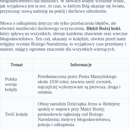
błogosławieństwo dla ludzkości. W słowach kolędy wyraźnie widać,
jak wyjątkowa jest ta noc. to czas, w którym Bóg ukazuje się światu,
przynosząc nową nadzieję na pokój i duchowe odrodzenie.
Mowa o odkupieniu dotyczy nie tylko przebaczenia błędów, ale
również możliwości duchowego oczyszczenia.
Błękit Bożej łaski
,
który spływa na wszystkich, oferuje każdemu zbawienie oraz wieczne
błogosławieństwo. Ten cud, ukazany w kolędzie, otwiera przed nami
religijny wymiar Bożego Narodzenia. to wyjątkowy czas przemiany i
nadziei, mający ogromne znaczenie dla wszystkich wierzących.
Temat
Informacje
Przetłumaczona przez Piotra Maszyńskiego
Polska
około 1930 roku; zawiera sześć zwrotek,
wersja
najczęściej wykonywane są pierwsza, druga i
kolędy
ostatnia.
Obraz narodzin Dzieciątka Jezus w Betlejem;
spokój w stajence przy Matce Bożej;
Treść kolędy
pastuszkowie ogłaszają cud Bożego
Narodzenia; motywy błogosławieństwa,
pokoju i odkupienia.