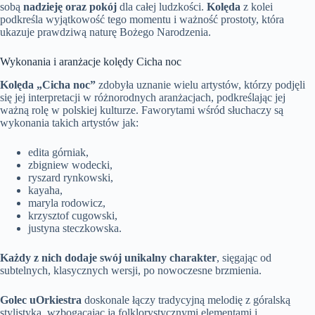
sobą
nadzieję oraz pokój
dla całej ludzkości.
Kolęda
z kolei
podkreśla wyjątkowość tego momentu i ważność prostoty, która
ukazuje prawdziwą naturę Bożego Narodzenia.
Wykonania i aranżacje kolędy Cicha noc
Kolęda „Cicha noc”
zdobyła uznanie wielu artystów, którzy podjęli
się jej interpretacji w różnorodnych aranżacjach, podkreślając jej
ważną rolę w polskiej kulturze. Faworytami wśród słuchaczy są
wykonania takich artystów jak:
edita górniak,
zbigniew wodecki,
ryszard rynkowski,
kayaha,
maryla rodowicz,
krzysztof cugowski,
justyna steczkowska.
Każdy z nich dodaje swój unikalny charakter
, sięgając od
subtelnych, klasycznych wersji, po nowoczesne brzmienia.
Golec uOrkiestra
doskonale łączy tradycyjną melodię z góralską
stylistyką, wzbogacając ją folklorystycznymi elementami i