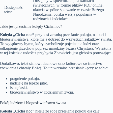
Dostępny w śpiewnikach, na kartkach
świątecznych, w formie plików PDF online;
Dostępność
ułatwia wspólne śpiewanie w czasie Bożego
tekstu
Narodzenia; polska wersja popularna w
rodzinach i kościołach.
Jakie jest przesłanie kolędy Cicha noc?
Kolęda „Cicha noc”
przynosi ze sobą przesłanie pokoju, nadziei i
błogosławieństwa, które mają dotrzeć do wszystkich zakątków świata.
To wyjątkowy hymn, który symbolizuje pojednanie ludzi oraz
odkupienie grzechów poprzez narodziny Jezusa Chrystusa. Wyrażona
w tej kolędzie radość z przybycia Zbawiciela jest głęboko poruszająca.
Dodatkowo, tekst stanowi duchowe oraz kulturowe świadectwo
zbawienia i chwały Bożej. To uniwersalne przesłanie łączy w sobie:
pragnienie pokoju,
nadzieję na lepsze jutro,
istotę łaski,
błogosławieństwo w codziennym życiu.
Pokój ludziom i błogosławieństwo świata
Kolęda „Cicha noc”
niesie ze sobą przesłanie pokoju dla całej