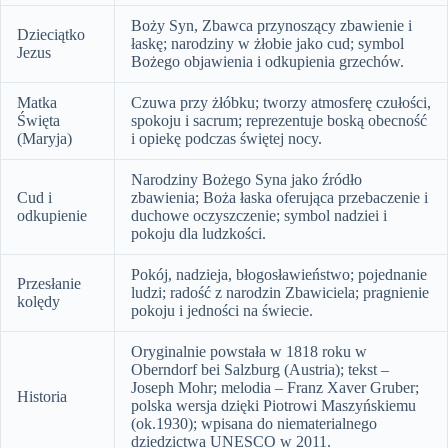
Boży Syn, Zbawca przynoszący zbawienie i
Dzieciątko
łaskę; narodziny w żłobie jako cud; symbol
Jezus
Bożego objawienia i odkupienia grzechów.
Matka
Czuwa przy żłóbku; tworzy atmosferę czułości,
Święta
spokoju i sacrum; reprezentuje boską obecność
(Maryja)
i opiekę podczas świętej nocy.
Narodziny Bożego Syna jako źródło
Cud i
zbawienia; Boża łaska oferująca przebaczenie i
odkupienie
duchowe oczyszczenie; symbol nadziei i
pokoju dla ludzkości.
Pokój, nadzieja, błogosławieństwo; pojednanie
Przesłanie
ludzi; radość z narodzin Zbawiciela; pragnienie
kolędy
pokoju i jedności na świecie.
Oryginalnie powstała w 1818 roku w
Oberndorf bei Salzburg (Austria); tekst –
Joseph Mohr; melodia – Franz Xaver Gruber;
Historia
polska wersja dzięki Piotrowi Maszyńskiemu
(ok.1930); wpisana do niematerialnego
dziedzictwa UNESCO w 2011.