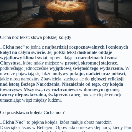
Cicha noc tekst: słowa polskiej kolędy
„Cicha noc”
to jedna z
najbardziej rozpoznawalnych i cenionych
kolęd na całym świecie
. Jej
polski tekst doskonale oddaje
wyjątkowy klimat świąt
, opowiadając o
narodzinach Jezusa
Chrystusa
, które miały miejsce w
prostej, skromnej stajence
,
podkreślając jednocześnie
wyjątkową świętość tego wydarzenia
. W
utworze pojawiają się także
motywy pokoju, nadziei oraz miłości
,
jakie niosą narodziny Zbawiciela, zachęcając do
głębszej refleksji
nad istotą Bożego Narodzenia
.
Niezależnie od tego, czy kolęda
towarzyszy Mszy św., czy rozbrzmiewa w domowym gronie,
tworzy niepowtarzalną, świąteczną aurę
, budząc ciepłe emocje i
umacniając więzi między ludźmi.
Co przedstawia kolęda Cicha noc?
„Cicha Noc”
to piękna kolęda, która maluje obraz narodzin
Dzieciątka Jezus w Betlejem. Opowiada o niezwykłej nocy, kiedy Pan