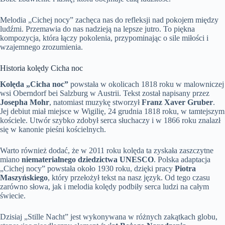
Melodia „Cichej nocy” zachęca nas do refleksji nad pokojem między
ludźmi. Przemawia do nas nadzieją na lepsze jutro. To piękna
kompozycja, która łączy pokolenia, przypominając o sile miłości i
wzajemnego zrozumienia.
Historia kolędy Cicha noc
Kolęda „Cicha noc”
powstała w okolicach 1818 roku w malowniczej
wsi Oberndorf bei Salzburg w Austrii. Tekst został napisany przez
Josepha Mohr
, natomiast muzykę stworzył
Franz Xaver Gruber
.
Jej debiut miał miejsce w Wigilię, 24 grudnia 1818 roku, w tamtejszym
kościele. Utwór szybko zdobył serca słuchaczy i w 1866 roku znalazł
się w kanonie pieśni kościelnych.
Warto również dodać, że w 2011 roku kolęda ta zyskała zaszczytne
miano
niematerialnego dziedzictwa UNESCO
. Polska adaptacja
„Cichej nocy” powstała około 1930 roku, dzięki pracy
Piotra
Maszyńskiego
, który przełożył tekst na nasz język. Od tego czasu
zarówno słowa, jak i melodia kolędy podbiły serca ludzi na całym
świecie.
Dzisiaj „Stille Nacht” jest wykonywana w różnych zakątkach globu,