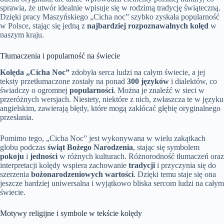
sprawia, że utwór idealnie wpisuje się w rodzimą tradycję świąteczną.
Dzięki pracy Maszyńskiego „Cicha noc” szybko zyskała popularność
w Polsce, stając się jedną z
najbardziej rozpoznawalnych kolęd
w
naszym kraju.
Tłumaczenia i popularność na świecie
Kolęda „Cicha Noc”
zdobyła serca ludzi na całym świecie, a jej
teksty przetłumaczone zostały na ponad
300 języków
i dialektów, co
świadczy o ogromnej
popularności
. Można je znaleźć w sieci w
przeróżnych wersjach. Niestety, niektóre z nich, zwłaszcza te w języku
angielskim, zawierają błędy, które mogą zakłócać głębię oryginalnego
przesłania.
Pomimo tego, „Cicha Noc” jest wykonywana w wielu zakątkach
globu podczas
świąt Bożego Narodzenia
, stając się symbolem
pokoju
i
jedności
w różnych kulturach. Różnorodność tłumaczeń oraz
interpretacji kolędy wspiera zachowanie
tradycji
i przyczynia się do
szerzenia
bożonarodzeniowych wartości
. Dzięki temu staje się ona
jeszcze bardziej uniwersalna i wyjątkowo bliska sercom ludzi na całym
świecie.
Motywy religijne i symbole w tekście kolędy