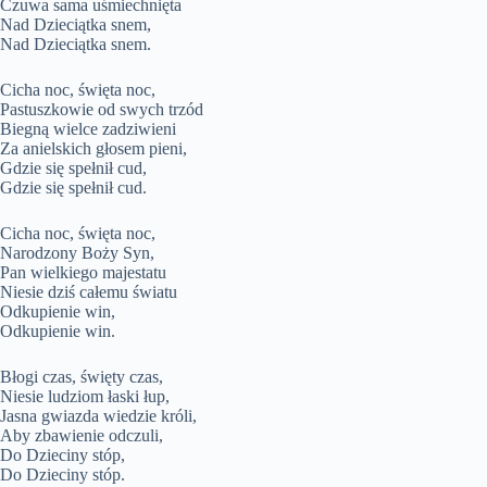
Czuwa sama uśmiechnięta
Nad Dzieciątka snem,
Nad Dzieciątka snem.
Cicha noc, święta noc,
Pastuszkowie od swych trzód
Biegną wielce zadziwieni
Za anielskich głosem pieni,
Gdzie się spełnił cud,
Gdzie się spełnił cud.
Cicha noc, święta noc,
Narodzony Boży Syn,
Pan wielkiego majestatu
Niesie dziś całemu światu
Odkupienie win,
Odkupienie win.
Błogi czas, święty czas,
Niesie ludziom łaski łup,
Jasna gwiazda wiedzie króli,
Aby zbawienie odczuli,
Do Dzieciny stóp,
Do Dzieciny stóp.