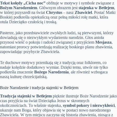
Tekst kolędy „Cicha noc”
obfituje w motywy i symbole związane z
Bożym Narodzeniem
. Głównym obrazem jest
stajenka w Betlejem
,
w której przyszedł na świat
Chrystus
– nasz
Zbawiciel
. Postać Matki
Boskiej podkreśla opiekuńczą oraz pełną miłości rolę matki, która
otula Dzieciątko czułością i troską.
Pasterze, jako przedstawiciele zwykłych ludzi, są pierwszymi, którzy
dowiadują się o niezwykłym wydarzeniu narodzin. Głos anioła
przynosi wieść o pokoju i radości związanej z przyjściem
Mesjasza
,
natomiast prorocy potwierdzają realizację boskiego planu zbawienia,
zapowiadając przybycie Zbawiciela.
Te duchowe motywy przenikają się z tradycją oraz folklorem, co
nadaje kolędzie dodatkowy wymiar. Dzięki temu, utwór nie tylko
podkreśla znaczenie
Bożego Narodzenia
, ale również wzbogaca
naszą kulturę chrześcijańską.
Boże Narodzenie i tradycja stajenki w Betlejem
Tradycja stajenki w Betlejem
pięknie ilustruje Boże Narodzenie jako
czas przyjścia na świat Dzieciątka Jezus w skromnych
okolicznościach. To właśnie stajenka,
symbol pokory i niezwykłości
,
ukazuje nam Boga, który objawia się w postaci nowo narodzonego
Zbawiciela. W tym miejscu zaczyna się historia zbawienia, niosąca z