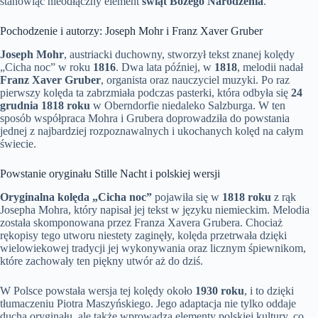
stanowiąc nieodłączny element
świąt Bożego Narodzenia
.
Pochodzenie i autorzy: Joseph Mohr i Franz Xaver Gruber
Joseph Mohr
, austriacki duchowny, stworzył tekst znanej kolędy
„Cicha noc” w roku
1816
. Dwa lata później, w
1818
, melodii nadał
Franz Xaver Gruber
, organista oraz nauczyciel muzyki. Po raz
pierwszy kolęda ta zabrzmiała podczas pasterki, która odbyła się
24
grudnia 1818 roku
w Oberndorfie niedaleko Salzburga. W ten
sposób współpraca Mohra i Grubera doprowadziła do powstania
jednej z najbardziej rozpoznawalnych i ukochanych kolęd na całym
świecie.
Powstanie oryginału Stille Nacht i polskiej wersji
Oryginalna kolęda „Cicha noc”
pojawiła się w
1818 roku
z rąk
Josepha Mohra, który napisał jej tekst w języku niemieckim. Melodia
została skomponowana przez Franza Xavera Grubera. Chociaż
rękopisy tego utworu niestety zaginęły, kolęda przetrwała dzięki
wielowiekowej tradycji jej wykonywania oraz licznym śpiewnikom,
które zachowały ten piękny utwór aż do dziś.
W Polsce powstała wersja tej kolędy około
1930 roku
, i to dzięki
tłumaczeniu Piotra Maszyńskiego. Jego adaptacja nie tylko oddaje
ducha oryginału, ale także wprowadza elementy polskiej kultury, co