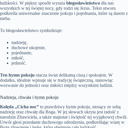
ludzkości. W piękny sposób wyraża
błogosławieństwo
dla nas
wszystkich w tej świętej nocy, gdy rodzi się Jezus. Tekst utworu
podkreśla uniwersalne znaczenie pokoju i pojednania, które są darem z
nieba.
To błogosławieństwo symbolizuje:
nadzieję,
duchowe ukojenie,
pojednanie,
miłość,
jedność.
Ten hymn pokoju
otacza świat delikatną ciszą i spokojem. W
dodatku, idealnie wpisuje się w tradycję świąteczną, stanowiąc
wezwanie do jedności oraz miłości między wszystkimi ludźmi.
Nadzieja, chwała i hymn pokoju
Kolęda „Cicha noc”
to prawdziwy hymn pokoju, niosący ze sobą
nadzieję oraz chwałę dla Boga. W jej słowach ukryta jest radość z
narodzin Zbawiciela, a także majestat i świętość tej wyjątkowej chwili.
Utwór głosi przesłanie duchowego odrodzenia, podkreślając wiarę w
Boże zbawienie i łaskę, która obejmuje całą ludzkość.