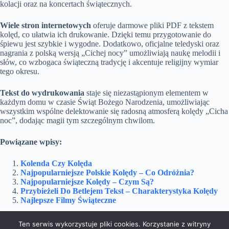
kolacji oraz na koncertach świątecznych.
Wiele stron internetowych
oferuje darmowe pliki PDF z tekstem
kolęd, co ułatwia ich drukowanie. Dzięki temu przygotowanie do
śpiewu jest szybkie i wygodne. Dodatkowo, oficjalne teledyski oraz
nagrania z polską wersją „Cichej nocy” umożliwiają naukę melodii i
słów, co wzbogaca świąteczną tradycję i akcentuje religijny wymiar
tego okresu.
Tekst do wydrukowania
staje się niezastąpionym elementem w
każdym domu w czasie Świąt Bożego Narodzenia, umożliwiając
wszystkim wspólne delektowanie się radosną atmosferą kolędy „Cicha
noc”, dodając magii tym szczególnym chwilom.
Powiązane wpisy:
Kolenda Czy Kolęda
Najpopularniejsze Polskie Kolędy – Co Odróżnia?
Najpopularniejsze Kolędy – Czym Są?
Przybieżeli Do Betlejem Tekst – Charakterystyka Kolędy
Najlepsze Filmy Świąteczne
Ten serwis wykorzystuje pliki cookies. Korzystanie z witryny