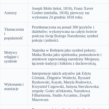
Joseph Mohr (tekst, 1816), Franz Xaver
Autorzy
Gruber (melodia, 1818); pierwszy raz
wykonana 24 grudnia 1818 roku.
Przetłumaczona na ponad 300 języków i
Tłumaczenia
dialektów; wykonywana na całym świecie
i
podczas świąt Bożego Narodzenia; symbol
popularność
pokoju i jedności.
Stajenka w Betlejem jako symbol pokory;
Motywy
Matka Boska jako opiekunka; pastuszkowie i
religijne i
aniołowie zapowiadają narodziny Mesjasza;
symbole
łączenie tradycji i folkloru z duchowością.
Interpretacje takich artystów jak Edyta
Górniak, Zbigniew Wodecki, Ryszard
Rynkowski, Kayah, Maryla Rodowicz,
Wykonania i
Krzysztof Cugowski, Justyna Steczkowska;
aranżacje
zespoły: Golec uOrkiestra, Narodowa
Filharmonia, Studio Accantus, Zespół
Mazowsze.