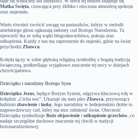
staje się widoczny dla ludzkości. W sercu tej historii znajduje się
Matka Święta
, czuwająca przy żłóbku i otoczona atmosferą spokoju
oraz majestatu.
Warto również zwrócić uwagę na pastuszków, którzy w melodii
anielskiego głosu ogłaszają radosny cud Bożego Narodzenia. Ta
opowieść tka ze sobą wątki błogosławieństwa, pokoju oraz
odkupienia. Każdy z nas ma zaproszenie do stajenki, gdzie na świat
przychodzi
Zbawca
.
Kolęda łączy w sobie głęboką religijną symbolikę z bogatą tradycją
świąteczną, podkreślając wyjątkowe znaczenie tej nocy w dziejach
chrześcijaństwa.
Dzieciątko i narodziny Bożego Syna
Dzieciątko Jezus
, będące Bożym Synem, odgrywa kluczową rolę w
kolędzie „Cicha noc”. Ukazuje się nam jako
Zbawca
, przynoszący
ludziom
zbawienie
i
łaskę
. Jego narodziny w betlejemskim żłobie to
najprawdziwszy cud, który ma moc odmienić świat. Obecność
Dzieciątka symbolizuje
Boże objawienie
i
odkupienie grzechów
, co
nadaje szczególne duchowe znaczenie tej chwili w tradycji
bożonarodzeniowej.