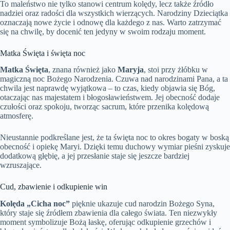
To maleństwo nie tylko stanowi centrum kolędy, lecz także źródło
nadziei oraz radości dla wszystkich wierzących. Narodziny Dzieciątka
oznaczają nowe życie i odnowę dla każdego z nas. Warto zatrzymać
się na chwilę, by docenić ten jedyny w swoim rodzaju moment.
Matka Święta i święta noc
Matka Święta
, znana również jako
Maryja
, stoi przy żłóbku w
magiczną noc Bożego Narodzenia. Czuwa nad narodzinami Pana, a ta
chwila jest naprawdę wyjątkowa – to czas, kiedy objawia się Bóg,
otaczając nas majestatem i błogosławieństwem. Jej obecność dodaje
czułości oraz spokoju, tworząc sacrum, które przenika kolędową
atmosferę.
Nieustannie podkreślane jest, że ta święta noc to okres bogaty w boską
obecność i opiekę Maryi. Dzięki temu duchowy wymiar pieśni zyskuje
dodatkową głębię, a jej przesłanie staje się jeszcze bardziej
wzruszające.
Cud, zbawienie i odkupienie win
Kolęda „Cicha noc”
pięknie ukazuje cud narodzin Bożego Syna,
który staje się źródłem zbawienia dla całego świata. Ten niezwykły
moment symbolizuje Bożą łaskę, oferując odkupienie grzechów i