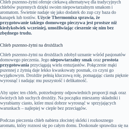
Chleb pszenno-żytni oferuje ciekawą alternatywę dla tradycyjnych
chlebów pszennych dzięki swoim niepowtarzalnym smakom i
aromatom. Świetnie nadaje się jako dodatek do zup czy baza do
kanapek lub tostów.
Użycie Thermomixa sprawia, że
przygotowanie takiego domowego pieczywa jest prostsze niż
kiedykolwiek wcześniej, umożliwiając cieszenie się nim bez
zbędnego trudu.
Chleb pszenno-żytni na drożdżach
Chleb pszenno-żytni na drożdżach zdobył uznanie wśród pasjonatów
domowego pieczenia. Jego
niepowtarzalny smak
oraz
prostota
przygotowania
przyciągają wielu entuzjastów. Połączenie mąki
pszennej z żytnią daje lekko kwaskowaty posmak, co czyni go
wyjątkowym. Drożdże pełnią kluczową rolę, pomagając ciastu pięknie
wyrosnąć i nadając mu puszystość i delikatność.
Aby upiec ten chleb, potrzebujemy odpowiednich proporcji mąk oraz
świeżych lub suchych drożdży. Na początku mieszamy składniki i
wyrabiamy ciasto, które musi dobrze wyrosnąć w sprzyjających
warunkach – najlepiej w cieple bez przeciągów.
Podczas pieczenia chleb nabiera złocistej skórki i rozkosznego
aromatu, który roznosi się po całym domu. Doskonale sprawdza się na