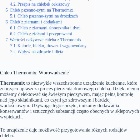
4.2
Przepis na chlebek orkiszowy
5
Chleb pszenno-żytni na Thermomix
5.1
Chleb pszenno-żytni na drożdżach
6
Chleb z ziarnami i dodatkami
6.1
Chleb z ziarnami słonecznika i dyni
6.2
Chleb z ziołami i przyprawami
7
Wartości odżywcze chleba z Thermomix
7.1
Kalorie, białko, tłuszcz i węglowodany
7.2
Wpływ na zdrowie i dieta
Chleb Thermomix: Wprowadzenie
Thermomix
to niezwykle wszechstronne urządzenie kuchenne, które
znacząco upraszcza proces pieczenia domowego chleba. Dzięki niemu
możemy delektować się świeżym pieczywem, mając pełną kontrolę
nad jego składnikami, co czyni go zdrowszym i bardziej
wartościowym. Używając tego sprzętu, unikamy dodawania
konserwantów i sztucznych substancji często obecnych w sklepowych
wypiekach.
To urządzenie daje możliwość przygotowania różnych rodzajów
chleba: