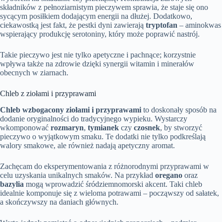
składników z pełnoziarnistym pieczywem sprawia, że staje się ono
sycącym posiłkiem dodającym energii na dłużej. Dodatkowo,
ciekawostką jest fakt, że pestki dyni zawierają
tryptofan
– aminokwas
wspierający produkcję serotoniny, który może poprawić nastrój.
Takie pieczywo jest nie tylko apetyczne i pachnące; korzystnie
wpływa także na zdrowie dzięki synergii witamin i minerałów
obecnych w ziarnach.
Chleb z ziołami i przyprawami
Chleb wzbogacony ziołami i przyprawami
to doskonały sposób na
dodanie oryginalności do tradycyjnego wypieku. Wystarczy
wkomponować
rozmaryn
,
tymianek
czy
czosnek
, by stworzyć
pieczywo o wyjątkowym smaku. Te dodatki nie tylko podkreślają
walory smakowe, ale również nadają apetyczny aromat.
Zachęcam do eksperymentowania z różnorodnymi przyprawami w
celu uzyskania unikalnych smaków. Na przykład
oregano
oraz
bazylia
mogą wprowadzić śródziemnomorski akcent. Taki chleb
idealnie komponuje się z wieloma potrawami – począwszy od sałatek,
a skończywszy na daniach głównych.