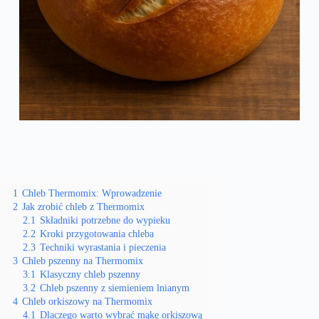
1
Chleb Thermomix: Wprowadzenie
2
Jak zrobić chleb z Thermomix
2.1
Składniki potrzebne do wypieku
2.2
Kroki przygotowania chleba
2.3
Techniki wyrastania i pieczenia
3
Chleb pszenny na Thermomix
3.1
Klasyczny chleb pszenny
3.2
Chleb pszenny z siemieniem lnianym
4
Chleb orkiszowy na Thermomix
4.1
Dlaczego warto wybrać mąkę orkiszową