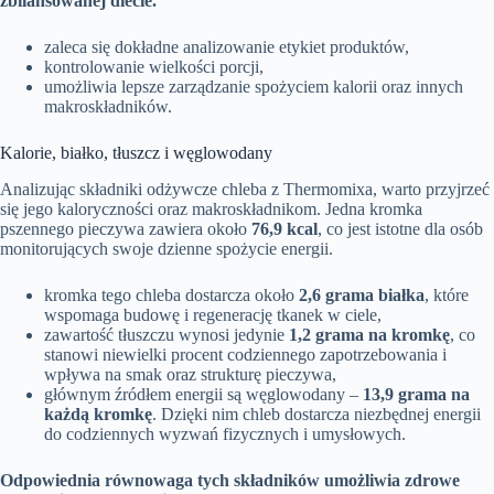
zbilansowanej diecie.
zaleca się dokładne analizowanie etykiet produktów,
kontrolowanie wielkości porcji,
umożliwia lepsze zarządzanie spożyciem kalorii oraz innych
makroskładników.
Kalorie, białko, tłuszcz i węglowodany
Analizując składniki odżywcze chleba z Thermomixa, warto przyjrzeć
się jego kaloryczności oraz makroskładnikom. Jedna kromka
pszennego pieczywa zawiera około
76,9 kcal
, co jest istotne dla osób
monitorujących swoje dzienne spożycie energii.
kromka tego chleba dostarcza około
2,6 grama białka
, które
wspomaga budowę i regenerację tkanek w ciele,
zawartość tłuszczu wynosi jedynie
1,2 grama na kromkę
, co
stanowi niewielki procent codziennego zapotrzebowania i
wpływa na smak oraz strukturę pieczywa,
głównym źródłem energii są węglowodany –
13,9 grama na
każdą kromkę
. Dzięki nim chleb dostarcza niezbędnej energii
do codziennych wyzwań fizycznych i umysłowych.
Odpowiednia równowaga tych składników umożliwia zdrowe