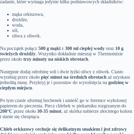
zadanie, które wymaga jedynie kilku podstawowych składników:
mąka orkiszowa,
drożdże,
woda,
sól,
oliwa z oliwek.
Na początek połącz
500 g mąki
z
300 ml ciepłej wody
oraz
10 g
świeżych drożdży
. Wszystko dokładnie mieszaj w Thermomixie
przez około
trzy minuty na niskich obrotach
.
Następnie dodaj odrobinę soli i dwie łyżki oliwy z oliwek. Ciasto
wyrabiaj przez około
pięć minut na średnich obrotach
aż uzyskasz
jednolitą masę. Przykryj je i pozostaw do wyrośnięcia na
godzinę w
ciepłym miejscu
.
Po tym czasie uformuj bochenek i umieść go w foremce wyłożonej
papierem do pieczenia. Piecz chlebek w piekarniku rozgrzanym do
200°C
przez około
30-35 minut
, aż skórka nabierze złocistego koloru
i stanie się chrupiąca.
Chleb orkiszowy cechuje się delikatnym smakiem i jest zdrowy