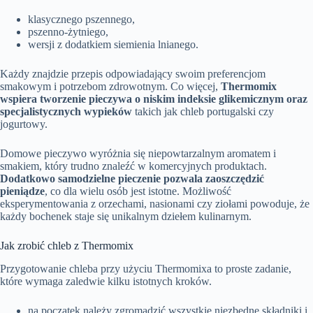
klasycznego pszennego,
pszenno-żytniego,
wersji z dodatkiem siemienia lnianego.
Każdy znajdzie przepis odpowiadający swoim preferencjom
smakowym i potrzebom zdrowotnym. Co więcej,
Thermomix
wspiera tworzenie pieczywa o niskim indeksie glikemicznym oraz
specjalistycznych wypieków
takich jak chleb portugalski czy
jogurtowy.
Domowe pieczywo wyróżnia się niepowtarzalnym aromatem i
smakiem, który trudno znaleźć w komercyjnych produktach.
Dodatkowo samodzielne pieczenie pozwala zaoszczędzić
pieniądze
, co dla wielu osób jest istotne. Możliwość
eksperymentowania z orzechami, nasionami czy ziołami powoduje, że
każdy bochenek staje się unikalnym dziełem kulinarnym.
Jak zrobić chleb z Thermomix
Przygotowanie chleba przy użyciu Thermomixa to proste zadanie,
które wymaga zaledwie kilku istotnych kroków.
na początek należy zgromadzić wszystkie niezbędne składniki i