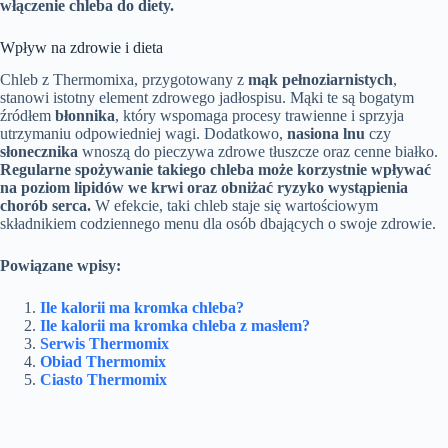
włączenie chleba do diety.
Wpływ na zdrowie i dieta
Chleb z Thermomixa, przygotowany z
mąk pełnoziarnistych
,
stanowi istotny element zdrowego jadłospisu. Mąki te są bogatym
źródłem
błonnika
, który wspomaga procesy trawienne i sprzyja
utrzymaniu odpowiedniej wagi. Dodatkowo,
nasiona lnu
czy
słonecznika
wnoszą do pieczywa zdrowe tłuszcze oraz cenne białko.
Regularne spożywanie takiego chleba może korzystnie wpływać
na poziom lipidów we krwi oraz obniżać ryzyko wystąpienia
chorób serca.
W efekcie, taki chleb staje się wartościowym
składnikiem codziennego menu dla osób dbających o swoje zdrowie.
Powiązane wpisy:
Ile kalorii ma kromka chleba?
Ile kalorii ma kromka chleba z masłem?
Serwis Thermomix
Obiad Thermomix
Ciasto Thermomix