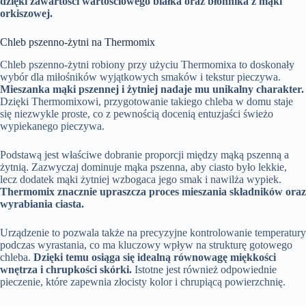
dzięki zawartości wartościowego białka oraz błonnika z mąki
orkiszowej.
Chleb pszenno-żytni na Thermomix
Chleb pszenno-żytni robiony przy użyciu Thermomixa to doskonały
wybór dla miłośników wyjątkowych smaków i tekstur pieczywa.
Mieszanka mąki pszennej i żytniej nadaje mu unikalny charakter.
Dzięki Thermomixowi, przygotowanie takiego chleba w domu staje
się niezwykle proste, co z pewnością docenią entuzjaści świeżo
wypiekanego pieczywa.
Podstawą jest właściwe dobranie proporcji między mąką pszenną a
żytnią. Zazwyczaj dominuje mąka pszenna, aby ciasto było lekkie,
lecz dodatek mąki żytniej wzbogaca jego smak i nawilża wypiek.
Thermomix znacznie upraszcza proces mieszania składników oraz
wyrabiania ciasta.
Urządzenie to pozwala także na precyzyjne kontrolowanie temperatury
podczas wyrastania, co ma kluczowy wpływ na strukturę gotowego
chleba.
Dzięki temu osiąga się idealną równowagę miękkości
wnętrza i chrupkości skórki.
Istotne jest również odpowiednie
pieczenie, które zapewnia złocisty kolor i chrupiącą powierzchnię.