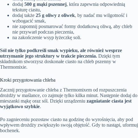
dodaj
500 g mąki pszennej
, która zapewnia odpowiednią
teksturę ciastu,
dodaj także
25 g oliwy z oliwek
, by nadać mu wilgotność i
wzbogacić smak,
nie zapomnij posmarować formy dodatkową oliwą, aby chleb
nie przywarł podczas pieczenia,
na zakończenie wsyp łyżeczkę soli.
Sól nie tylko podkreśli smak wypieku, ale również wesprze
utrzymanie jego struktury w trakcie pieczenia.
Dzięki tym
składnikom stworzysz doskonałe ciasto na chleb pszenny w
Thermomixie.
Kroki przygotowania chleba
Zacznij przygotowanie chleba z Thermomixem od rozpuszczenia
drożdży w maślance, co zajmuje tylko kilka minut. Następnie dodaj do
mieszanki mąkę oraz sól. Dzięki urządzeniu
zagniatanie ciasta jest
wyjątkowo szybkie
.
Po zagnieceniu pozostaw ciasto na godzinę do wyrośnięcia, aby pod
wpływem drożdży zwiększyło swoją objętość. Gdy to nastąpi, uformuj
bochenek.