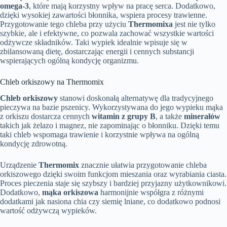
omega-3
, które mają korzystny wpływ na pracę serca. Dodatkowo,
dzięki wysokiej zawartości błonnika, wspiera procesy trawienne.
Przygotowanie tego chleba przy użyciu
Thermomixa
jest nie tylko
szybkie, ale i efektywne, co pozwala zachować wszystkie wartości
odżywcze składników. Taki wypiek idealnie wpisuje się w
zbilansowaną dietę, dostarczając energii i cennych substancji
wspierających ogólną kondycję organizmu.
Chleb orkiszowy na Thermomix
Chleb orkiszowy
stanowi doskonałą alternatywę dla tradycyjnego
pieczywa na bazie pszenicy. Wykorzystywana do jego wypieku mąka
z orkiszu dostarcza cennych
witamin z grupy B
, a także
minerałów
takich jak żelazo i magnez, nie zapominając o błonniku. Dzięki temu
taki chleb wspomaga trawienie i korzystnie wpływa na ogólną
kondycję zdrowotną.
Urządzenie
Thermomix
znacznie ułatwia przygotowanie chleba
orkiszowego dzięki swoim funkcjom mieszania oraz wyrabiania ciasta.
Proces pieczenia staje się szybszy i bardziej przyjazny użytkownikowi.
Dodatkowo,
mąka orkiszowa
harmonijnie współgra z różnymi
dodatkami jak nasiona chia czy siemię lniane, co dodatkowo podnosi
wartość odżywczą wypieków.