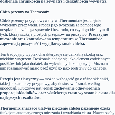
doskonałą chrupkością na zewnątrz i delikatnością wewnątrz.
Chleb pszenny na Thermomix
Chleb pszenny przygotowywany w
Thermomixie
jest chętnie
wybierany przez wielu. Proces jego tworzenia za pomocą tego
urządzenia przebiega sprawnie i bez trudu, co czyni go idealnym dla
tych, którzy szukają prostych przepisów na pieczywo.
Precyzyjne
mieszanie oraz kontrolowana temperatura
w
Thermomixie
zapewniają puszystość i wyjątkowy smak chleba.
Ten tradycyjny wypiek charakteryzuje się delikatną skórką oraz
miękkim wnętrzem. Doskonale nadaje się jako element codziennych
posiłków lub jako dodatek do wykwintnych kompozycji. Można na
nim rozsmarować masło bądź użyć go jako podstawy do kanapek.
Przepis jest elastyczny
— można wzbogacić go o różne składniki,
takie jak ziarna czy przyprawy, aby dostosować smak według
upodobań. Kluczowe jest jednak
zachowanie odpowiednich
proporcji składników oraz właściwego czasu wyrastania ciasta dla
najlepszych rezultatów.
Thermomix znacząco ułatwia pieczenie chleba pszennego
dzięki
funkcjom automatycznego mieszania i wyrabiania ciasta. Nawet osoby