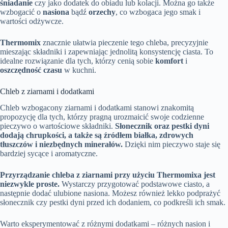
śniadanie
czy jako dodatek do obiadu lub kolacji. Można go także
wzbogacić o
nasiona
bądź
orzechy
, co wzbogaca jego smak i
wartości odżywcze.
Thermomix
znacznie ułatwia pieczenie tego chleba, precyzyjnie
mieszając składniki i zapewniając jednolitą konsystencję ciasta. To
idealne rozwiązanie dla tych, którzy cenią sobie
komfort
i
oszczędność czasu
w kuchni.
Chleb z ziarnami i dodatkami
Chleb wzbogacony ziarnami i dodatkami stanowi znakomitą
propozycję dla tych, którzy pragną urozmaicić swoje codzienne
pieczywo o wartościowe składniki.
Słonecznik oraz pestki dyni
dodają chrupkości, a także są źródłem białka, zdrowych
tłuszczów i niezbędnych minerałów.
Dzięki nim pieczywo staje się
bardziej sycące i aromatyczne.
Przyrządzanie chleba z ziarnami przy użyciu Thermomixa jest
niezwykle proste.
Wystarczy przygotować podstawowe ciasto, a
następnie dodać ulubione nasiona. Możesz również lekko podprażyć
słonecznik czy pestki dyni przed ich dodaniem, co podkreśli ich smak.
Warto eksperymentować z różnymi dodatkami – różnych nasion i