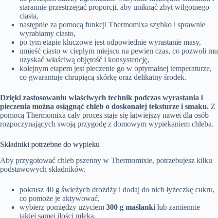
starannie przestrzegać proporcji, aby uniknąć zbyt wilgotnego
ciasta,
następnie za pomocą funkcji Thermomixa szybko i sprawnie
wyrabiamy ciasto,
po tym etapie kluczowe jest odpowiednie wyrastanie masy,
umieść ciasto w ciepłym miejscu na pewien czas, co pozwoli mu
uzyskać właściwą objętość i konsystencję,
kolejnym etapem jest pieczenie go w optymalnej temperaturze,
co gwarantuje chrupiącą skórkę oraz delikatny środek.
Dzięki zastosowaniu właściwych technik podczas wyrastania i
pieczenia można osiągnąć chleb o doskonałej teksturze i smaku.
Z
pomocą Thermomixa cały proces staje się łatwiejszy nawet dla osób
rozpoczynających swoją przygodę z domowym wypiekaniem chleba.
Składniki potrzebne do wypieku
Aby przygotować chleb pszenny w Thermomixie, potrzebujesz kilku
podstawowych składników.
pokrusz 40 g świeżych drożdży i dodaj do nich łyżeczkę cukru,
co pomoże je aktywować,
wybierz pomiędzy użyciem
300 g maślanki
lub zamiennie
takiej samej ilości mleka,