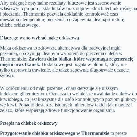
Aby osiągnąć optymalne rezultaty, kluczowe jest zastosowanie
właściwych proporcji składników oraz odpowiednich technik rośnięcia
i pieczenia. Thermomix pozwala dokładnie kontrolować czas
mieszania i temperaturę pieczenia, co zapewnia idealną strukturę
chleba orkiszowego.
Dlaczego warto wybrać mąkę orkiszową
Mąka orkiszowa to zdrowsza alternatywa dla tradycyjnej mąki
pszennej, co czyni ją idealnym wyborem do pieczenia chleba w
Thermomixie.
Zawiera dużo białka, które wspomaga regenerację
mięśni oraz tkanek.
Dodatkowo jest bogata w błonnik, który nie
tylko usprawnia trawienie, ale także zapewnia długotrwałe uczucie
sytości.
W odróżnieniu od mąki pszennej, charakteryzuje się niższym
indeksem glikemicznym. Oznacza to wolniejsze uwalnianie cukrów do
krwiobiegu, co jest korzystne dla osób kontrolujących poziom glukozy
we krwi. Ponadto dostarcza istotnych minerałów takich jak magnez i
żelazo, które wspierają zdrowe funkcjonowanie organizmu.
Przepis na chlebek orkiszowy
Przygotowanie chlebka orkiszowego w Thermomixie
to proste