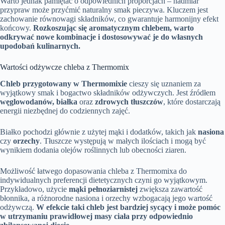
Warto jednak pamiętać o odpowiednich proporcjach – nadmiar
przypraw może przyćmić naturalny smak pieczywa. Kluczem jest
zachowanie równowagi składników, co gwarantuje harmonijny efekt
końcowy.
Rozkoszując się aromatycznym chlebem, warto
odkrywać nowe kombinacje i dostosowywać je do własnych
upodobań kulinarnych.
Wartości odżywcze chleba z Thermomix
Chleb przygotowany w Thermomixie
cieszy się uznaniem za
wyjątkowy smak i bogactwo składników odżywczych. Jest źródłem
węglowodanów, białka
oraz
zdrowych tłuszczów
, które dostarczają
energii niezbędnej do codziennych zajęć.
Białko pochodzi głównie z użytej mąki i dodatków, takich jak
nasiona
czy
orzechy
. Tłuszcze występują w małych ilościach i mogą być
wynikiem dodania olejów roślinnych lub obecności ziaren.
Możliwość łatwego dopasowania chleba z Thermomixa do
indywidualnych preferencji dietetycznych czyni go wyjątkowym.
Przykładowo, użycie
mąki pełnoziarnistej
zwiększa zawartość
błonnika, a różnorodne nasiona i orzechy wzbogacają jego wartość
odżywczą.
W efekcie taki chleb jest bardziej sycący i może pomóc
w utrzymaniu prawidłowej masy ciała przy odpowiednio