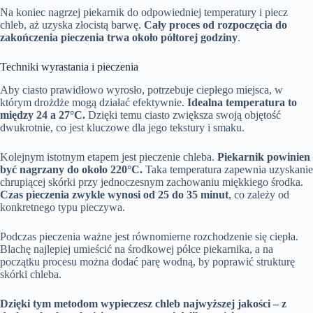
Na koniec nagrzej piekarnik do odpowiedniej temperatury i piecz
chleb, aż uzyska złocistą barwę.
Cały proces od rozpoczęcia do
zakończenia pieczenia trwa około półtorej godziny
.
Techniki wyrastania i pieczenia
Aby ciasto prawidłowo wyrosło, potrzebuje ciepłego miejsca, w
którym drożdże mogą działać efektywnie.
Idealna temperatura to
między 24 a 27°C.
Dzięki temu ciasto zwiększa swoją objętość
dwukrotnie, co jest kluczowe dla jego tekstury i smaku.
Kolejnym istotnym etapem jest pieczenie chleba.
Piekarnik powinien
być nagrzany do około 220°C.
Taka temperatura zapewnia uzyskanie
chrupiącej skórki przy jednoczesnym zachowaniu miękkiego środka.
Czas pieczenia zwykle wynosi od 25 do 35 minut
, co zależy od
konkretnego typu pieczywa.
Podczas pieczenia ważne jest równomierne rozchodzenie się ciepła.
Blachę najlepiej umieścić na środkowej półce piekarnika, a na
początku procesu można dodać parę wodną, by poprawić strukturę
skórki chleba.
Dzięki tym metodom wypieczesz chleb najwyższej jakości – z