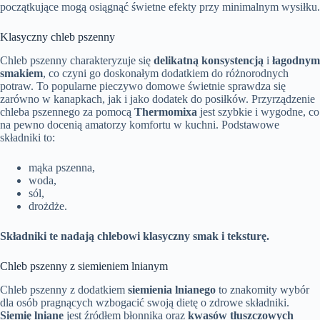
początkujące mogą osiągnąć świetne efekty przy minimalnym wysiłku.
Klasyczny chleb pszenny
Chleb pszenny charakteryzuje się
delikatną konsystencją
i
łagodnym
smakiem
, co czyni go doskonałym dodatkiem do różnorodnych
potraw. To popularne pieczywo domowe świetnie sprawdza się
zarówno w kanapkach, jak i jako dodatek do posiłków. Przyrządzenie
chleba pszennego za pomocą
Thermomixa
jest szybkie i wygodne, co
na pewno docenią amatorzy komfortu w kuchni. Podstawowe
składniki to:
mąka pszenna,
woda,
sól,
drożdże.
Składniki te nadają chlebowi klasyczny smak i teksturę.
Chleb pszenny z siemieniem lnianym
Chleb pszenny z dodatkiem
siemienia lnianego
to znakomity wybór
dla osób pragnących wzbogacić swoją dietę o zdrowe składniki.
Siemię lniane
jest źródłem błonnika oraz
kwasów tłuszczowych