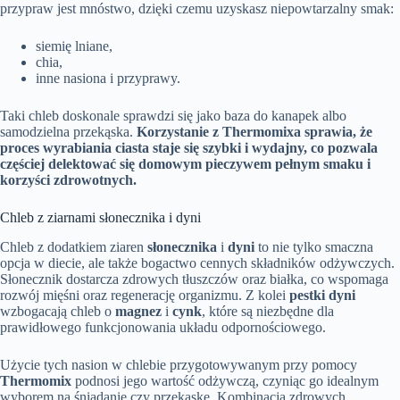
przypraw jest mnóstwo, dzięki czemu uzyskasz niepowtarzalny smak:
siemię lniane,
chia,
inne nasiona i przyprawy.
Taki chleb doskonale sprawdzi się jako baza do kanapek albo
samodzielna przekąska.
Korzystanie z Thermomixa sprawia, że
proces wyrabiania ciasta staje się szybki i wydajny, co pozwala
częściej delektować się domowym pieczywem pełnym smaku i
korzyści zdrowotnych.
Chleb z ziarnami słonecznika i dyni
Chleb z dodatkiem ziaren
słonecznika
i
dyni
to nie tylko smaczna
opcja w diecie, ale także bogactwo cennych składników odżywczych.
Słonecznik dostarcza zdrowych tłuszczów oraz białka, co wspomaga
rozwój mięśni oraz regenerację organizmu. Z kolei
pestki dyni
wzbogacają chleb o
magnez
i
cynk
, które są niezbędne dla
prawidłowego funkcjonowania układu odpornościowego.
Użycie tych nasion w chlebie przygotowywanym przy pomocy
Thermomix
podnosi jego wartość odżywczą, czyniąc go idealnym
wyborem na śniadanie czy przekąskę. Kombinacja zdrowych