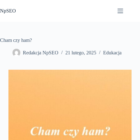
Przejdź
do
NpSEO
treści
Cham czy ham?
Redakcja NpSEO
21 lutego, 2025
Edukacja