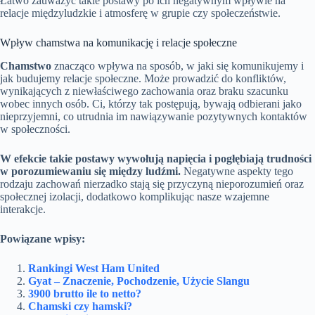
Łatwo zauważyć takie postawy po ich negatywnym wpływie na
relacje międzyludzkie i atmosferę w grupie czy społeczeństwie.
Wpływ chamstwa na komunikację i relacje społeczne
Chamstwo
znacząco wpływa na sposób, w jaki się komunikujemy i
jak budujemy relacje społeczne. Może prowadzić do konfliktów,
wynikających z niewłaściwego zachowania oraz braku szacunku
wobec innych osób. Ci, którzy tak postępują, bywają odbierani jako
nieprzyjemni, co utrudnia im nawiązywanie pozytywnych kontaktów
w społeczności.
W efekcie takie postawy wywołują napięcia i pogłębiają trudności
w porozumiewaniu się między ludźmi.
Negatywne aspekty tego
rodzaju zachowań nierzadko stają się przyczyną nieporozumień oraz
społecznej izolacji, dodatkowo komplikując nasze wzajemne
interakcje.
Powiązane wpisy:
Rankingi West Ham United
Gyat – Znaczenie, Pochodzenie, Użycie Slangu
3900 brutto ile to netto?
Chamski czy hamski?