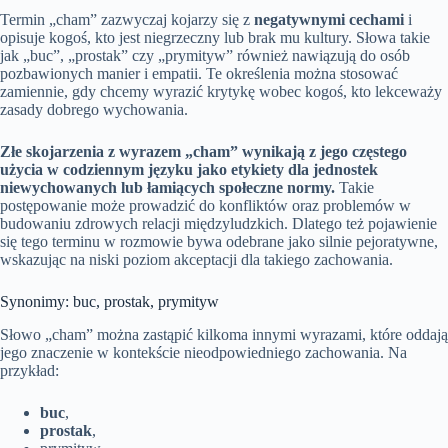
Termin „cham” zazwyczaj kojarzy się z
negatywnymi cechami
i
opisuje kogoś, kto jest niegrzeczny lub brak mu kultury. Słowa takie
jak „buc”, „prostak” czy „prymityw” również nawiązują do osób
pozbawionych manier i empatii. Te określenia można stosować
zamiennie, gdy chcemy wyrazić krytykę wobec kogoś, kto lekceważy
zasady dobrego wychowania.
Złe skojarzenia z wyrazem „cham” wynikają z jego częstego
użycia w codziennym języku jako etykiety dla jednostek
niewychowanych lub łamiących społeczne normy.
Takie
postępowanie może prowadzić do konfliktów oraz problemów w
budowaniu zdrowych relacji międzyludzkich. Dlatego też pojawienie
się tego terminu w rozmowie bywa odebrane jako silnie pejoratywne,
wskazując na niski poziom akceptacji dla takiego zachowania.
Synonimy: buc, prostak, prymityw
Słowo „cham” można zastąpić kilkoma innymi wyrazami, które oddają
jego znaczenie w kontekście nieodpowiedniego zachowania. Na
przykład:
buc
,
prostak
,