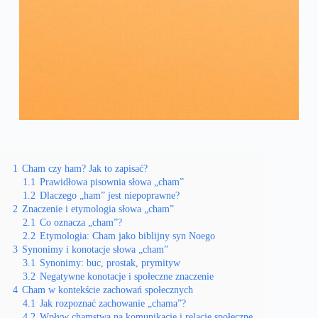
1
Cham czy ham? Jak to zapisać?
1.1
Prawidłowa pisownia słowa „cham”
1.2
Dlaczego „ham” jest niepoprawne?
2
Znaczenie i etymologia słowa „cham”
2.1
Co oznacza „cham”?
2.2
Etymologia: Cham jako biblijny syn Noego
3
Synonimy i konotacje słowa „cham”
3.1
Synonimy: buc, prostak, prymityw
3.2
Negatywne konotacje i społeczne znaczenie
4
Cham w kontekście zachowań społecznych
4.1
Jak rozpoznać zachowanie „chama”?
4.2
Wpływ chamstwa na komunikację i relacje społeczne