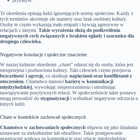
prymityw.
Te określenia opisują ludzi ignorujących normy społeczne. Każdy z
tych terminów akcentuje złe maniery oraz brak osobistej kultury.
Osoby te często wykazują mało empatii i bywają agresywne w
relacjach z innymi.
Takie wyrażenia służą do podkreślenia
negatywnych cech związanych z brakiem ogłady i szacunku dla
drugiego człowieka.
Negatywne konotacje i społeczne znaczenie
W naszej kulturze określenie „cham” odnosi się do osoby, która jest
nieuprzejma i pozbawiona kultury. Taki człowiek często przejawia
bezczelność i agresję
, co skutkuje
napięciami oraz konfliktami z
otoczeniem
. Chamstwo stanowi
barierę w komunikacji
międzyludzkiej
, wywołując nieporozumienia i utrudniając
nawiązywanie pozytywnych relacji. W społeczeństwie takie postawy
mogą prowadzić do
stygmatyzacji
i wzbudzać negatywne odczucia u
innych ludzi.
Cham w kontekście zachowań społecznych
Chamstwo w zachowaniach społecznych
objawia się jako działania
uznawane za niekulturalne lub obraźliwe. Takie postępowanie
negatywnie wpływa na komunikację oraz relacje międzyludzkie,