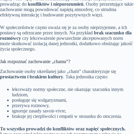
prowadząc do
konfliktów i nieporozumień
. Osoby prezentujące takie
zachowanie mogą powodować napiętą atmosferę, co utrudnia
efektywną interakcję i budowanie pozytywnych więzi.
W społeczeństwie często uważa się je za osoby nieprzyjemne, a ich
postawy są odrzucane przez innych. Na przykład
brak szacunku dla
rozmówcy
czy lekceważenie powszechnie akceptowanych norm
może skutkować izolacją danej jednostki, dodatkowo obniżając jakość
życia społecznego.
Jak rozpoznać zachowanie „chama”?
Zachowanie osoby określanej jako „cham” charakteryzuje się
prostactwem i brakiem kultury
. Taka jednostka często:
lekceważy normy społeczne, nie okazując szacunku innym
ludziom,
posługuje się wulgaryzmami,
przerywa rozmowy,
ignoruje zasady savoir-vivre,
brakuje jej cierpliwości i empatii w stosunku do otoczenia.
To wszystko prowadzi do konfliktów oraz napięć społecznych.