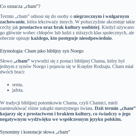
Co oznacza „cham”?
Termin „cham” odnosi się do osoby o
niegrzecznym i wulgarnym
zachowaniu
, która lekceważy innych. W polszczyźnie akcentuje takie
cechy jak
prostactwo oraz brak kultury osobistej
. Kiedyś używano
go głównie wobec chłopów lub ludzi z niższych klas społecznych, ale
obecnie opisuje
każdego, kto postępuje nieodpowiednio
.
Etymologia: Cham jako biblijny syn Noego
Słowo
„cham”
wywodzi się z postaci biblijnej Chama, który był
jednym z synów Noego i pojawia się w Księdze Rodzaju. Cham miał
dwóch braci:
sema,
jafeta.
W tradycji biblijnej potomkowie Chama, czyli Chamici, mieli
zamieszkiwać różne zakątki starożytnego świata.
Dziś termin „cham”
kojarzy się z prostactwem i brakiem kultury, co świadczy o jego
negatywnym wydźwięku we współczesnym języku polskim.
Synonimy i konotacje słowa „cham”