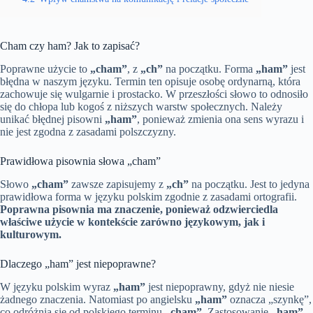
Cham czy ham? Jak to zapisać?
Poprawne użycie to
„cham”
, z
„ch”
na początku. Forma
„ham”
jest
błędna w naszym języku. Termin ten opisuje osobę ordynarną, która
zachowuje się wulgarnie i prostacko. W przeszłości słowo to odnosiło
się do chłopa lub kogoś z niższych warstw społecznych. Należy
unikać błędnej pisowni
„ham”
, ponieważ zmienia ona sens wyrazu i
nie jest zgodna z zasadami polszczyzny.
Prawidłowa pisownia słowa „cham”
Słowo
„cham”
zawsze zapisujemy z
„ch”
na początku. Jest to jedyna
prawidłowa forma w języku polskim zgodnie z zasadami ortografii.
Poprawna pisownia ma znaczenie, ponieważ odzwierciedla
właściwe użycie w kontekście zarówno językowym, jak i
kulturowym.
Dlaczego „ham” jest niepoprawne?
W języku polskim wyraz
„ham”
jest niepoprawny, gdyż nie niesie
żadnego znaczenia. Natomiast po angielsku
„ham”
oznacza „szynkę”,
co odróżnia się od polskiego terminu
„cham”
. Zastosowanie
„ham”