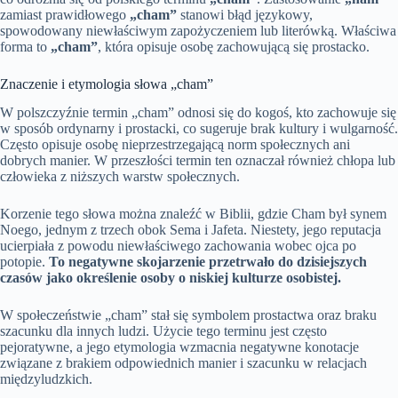
zamiast prawidłowego
„cham”
stanowi błąd językowy,
spowodowany niewłaściwym zapożyczeniem lub literówką. Właściwa
forma to
„cham”
, która opisuje osobę zachowującą się prostacko.
Znaczenie i etymologia słowa „cham”
W polszczyźnie termin „cham” odnosi się do kogoś, kto zachowuje się
w sposób ordynarny i prostacki, co sugeruje brak kultury i wulgarność.
Często opisuje osobę nieprzestrzegającą norm społecznych ani
dobrych manier. W przeszłości termin ten oznaczał również chłopa lub
człowieka z niższych warstw społecznych.
Korzenie tego słowa można znaleźć w Biblii, gdzie Cham był synem
Noego, jednym z trzech obok Sema i Jafeta. Niestety, jego reputacja
ucierpiała z powodu niewłaściwego zachowania wobec ojca po
potopie.
To negatywne skojarzenie przetrwało do dzisiejszych
czasów jako określenie osoby o niskiej kulturze osobistej.
W społeczeństwie „cham” stał się symbolem prostactwa oraz braku
szacunku dla innych ludzi. Użycie tego terminu jest często
pejoratywne, a jego etymologia wzmacnia negatywne konotacje
związane z brakiem odpowiednich manier i szacunku w relacjach
międzyludzkich.