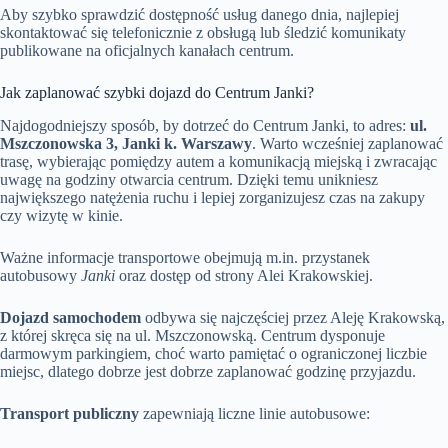
Aby szybko sprawdzić dostępność usług danego dnia, najlepiej
skontaktować się telefonicznie z obsługą lub śledzić komunikaty
publikowane na oficjalnych kanałach centrum.
Jak zaplanować szybki dojazd do Centrum Janki?
Najdogodniejszy sposób, by dotrzeć do Centrum Janki, to adres:
ul.
Mszczonowska 3, Janki k. Warszawy
. Warto wcześniej zaplanować
trasę, wybierając pomiędzy autem a komunikacją miejską i zwracając
uwagę na godziny otwarcia centrum. Dzięki temu unikniesz
największego natężenia ruchu i lepiej zorganizujesz czas na zakupy
czy wizytę w kinie.
Ważne informacje transportowe obejmują m.in. przystanek
autobusowy
Janki
oraz dostęp od strony Alei Krakowskiej.
Dojazd samochodem
odbywa się najczęściej przez Aleję Krakowską,
z której skręca się na ul. Mszczonowską. Centrum dysponuje
darmowym parkingiem, choć warto pamiętać o ograniczonej liczbie
miejsc, dlatego dobrze jest dobrze zaplanować godzinę przyjazdu.
Transport publiczny
zapewniają liczne linie autobusowe: