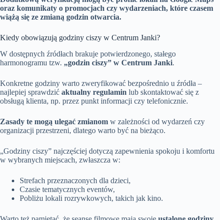
oraz komunikaty o promocjach czy wydarzeniach, które czasem
wiążą się ze zmianą godzin otwarcia.
Kiedy obowiązują godziny ciszy w Centrum Janki?
W dostępnych źródłach brakuje potwierdzonego, stałego
harmonogramu tzw.
„godzin ciszy” w Centrum Janki
.
Konkretne godziny warto zweryfikować bezpośrednio u źródła –
najlepiej sprawdzić
aktualny regulamin
lub skontaktować się z
obsługą klienta, np. przez punkt informacji czy telefonicznie.
Zasady te mogą ulegać zmianom
w zależności od wydarzeń czy
organizacji przestrzeni, dlatego warto być na bieżąco.
„Godziny ciszy” najczęściej dotyczą zapewnienia spokoju i komfortu
w wybranych miejscach, zwłaszcza w:
Strefach przeznaczonych dla dzieci,
Czasie tematycznych eventów,
Pobliżu lokali rozrywkowych, takich jak kino.
Warto też pamiętać, że seanse filmowe mają swoje
ustalone godziny