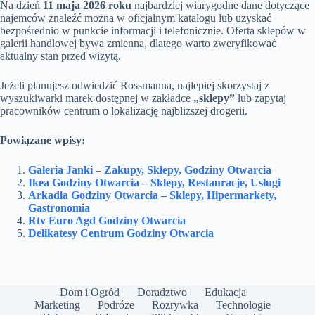
Na dzień
11 maja 2026 roku
najbardziej wiarygodne dane dotyczące
najemców znaleźć można w oficjalnym katalogu lub uzyskać
bezpośrednio w punkcie informacji i telefonicznie. Oferta sklepów w
galerii handlowej bywa zmienna, dlatego warto zweryfikować
aktualny stan przed wizytą.
Jeżeli planujesz odwiedzić Rossmanna, najlepiej skorzystaj z
wyszukiwarki marek dostępnej w zakładce
„sklepy”
lub zapytaj
pracowników centrum o lokalizację najbliższej drogerii.
Powiązane wpisy:
Galeria Janki – Zakupy, Sklepy, Godziny Otwarcia
Ikea Godziny Otwarcia – Sklepy, Restauracje, Usługi
Arkadia Godziny Otwarcia – Sklepy, Hipermarkety,
Gastronomia
Rtv Euro Agd Godziny Otwarcia
Delikatesy Centrum Godziny Otwarcia
Dom i Ogród
Doradztwo
Edukacja
Marketing
Podróże
Rozrywka
Technologie