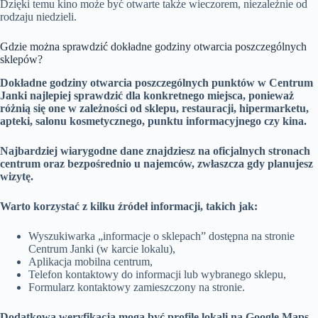
Dzięki temu kino może być otwarte także wieczorem, niezależnie od
rodzaju niedzieli.
Gdzie można sprawdzić dokładne godziny otwarcia poszczególnych
sklepów?
Dokładne godziny otwarcia poszczególnych punktów w Centrum
Janki najlepiej sprawdzić dla konkretnego miejsca, ponieważ
różnią się one w zależności od sklepu, restauracji, hipermarketu,
apteki, salonu kosmetycznego, punktu informacyjnego czy kina.
Najbardziej wiarygodne dane znajdziesz na oficjalnych stronach
centrum oraz bezpośrednio u najemców, zwłaszcza gdy planujesz
wizytę.
Warto korzystać z kilku źródeł informacji, takich jak:
Wyszukiwarka „informacje o sklepach” dostępna na stronie
Centrum Janki (w karcie lokalu),
Aplikacja mobilna centrum,
Telefon kontaktowy do informacji lub wybranego sklepu,
Formularz kontaktowy zamieszczony na stronie.
Dodatkową weryfikacją mogą być profile lokali na Google Maps