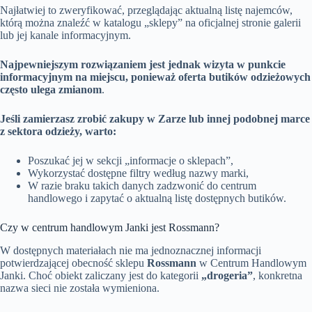
Najłatwiej to zweryfikować, przeglądając aktualną listę najemców,
którą można znaleźć w katalogu „sklepy” na oficjalnej stronie galerii
lub jej kanale informacyjnym.
Najpewniejszym rozwiązaniem jest jednak wizyta w punkcie
informacyjnym na miejscu, ponieważ oferta butików odzieżowych
często ulega zmianom
.
Jeśli zamierzasz zrobić zakupy w Zarze lub innej podobnej marce
z sektora odzieży, warto:
Poszukać jej w sekcji „informacje o sklepach”,
Wykorzystać dostępne filtry według nazwy marki,
W razie braku takich danych zadzwonić do centrum
handlowego i zapytać o aktualną listę dostępnych butików.
Czy w centrum handlowym Janki jest Rossmann?
W dostępnych materiałach nie ma jednoznacznej informacji
potwierdzającej obecność sklepu
Rossmann
w Centrum Handlowym
Janki. Choć obiekt zaliczany jest do kategorii
„drogeria”
, konkretna
nazwa sieci nie została wymieniona.