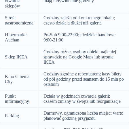
otwarcia
mają indywidualne godziny
sklepów
Strefa
Godziny zależą od konkretnego lokalu;
gastronomiczna
często działają dłużej niż galeria
Hipermarket
Pn-Sob 9:00-22:00; niedziele handlowe
Auchan
9:00-21:00
Godziny różne, osobny obiekt; najlepiej
Sklep IKEA
sprawdzić na Google Maps lub stronie
IKEA
Godziny zgodne z repertuarem; kasy bilety
Kino Cinema
od pół godziny przed seansem do 15 min po
City
ostatnim
Punkt
Działa w godzinach otwarcia galerii;
informacyjny
czasem zmiany w święta lub reorganizacje
Darmowy, ograniczona liczba miejsc; warto
Parking
planować godzinę przyjazdu