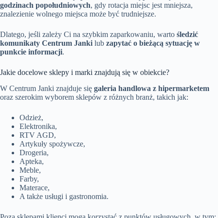
godzinach popołudniowych
, gdy rotacja miejsc jest mniejsza,
znalezienie wolnego miejsca może być trudniejsze.
Dlatego, jeśli zależy Ci na szybkim zaparkowaniu, warto
śledzić
komunikaty Centrum Janki
lub
zapytać o bieżącą sytuację w
punkcie informacji
.
Jakie docelowe sklepy i marki znajdują się w obiekcie?
W Centrum Janki znajduje się
galeria handlowa z hipermarketem
oraz szerokim wyborem sklepów z różnych branż, takich jak:
Odzież,
Elektronika,
RTV AGD,
Artykuły spożywcze,
Drogeria,
Apteka,
Meble,
Farby,
Materace,
A także usługi i gastronomia.
Poza sklepami klienci mogą korzystać z punktów usługowych, w tym: