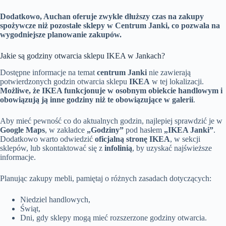
Dodatkowo, Auchan oferuje zwykle dłuższy czas na zakupy
spożywcze niż pozostałe sklepy w Centrum Janki, co pozwala na
wygodniejsze planowanie zakupów.
Jakie są godziny otwarcia sklepu IKEA w Jankach?
Dostępne informacje na temat
centrum Janki
nie zawierają
potwierdzonych godzin otwarcia sklepu
IKEA
w tej lokalizacji.
Możliwe, że IKEA funkcjonuje w osobnym obiekcie handlowym i
obowiązują ją inne godziny niż te obowiązujące w galerii
.
Aby mieć pewność co do aktualnych godzin, najlepiej sprawdzić je w
Google Maps
, w zakładce
„Godziny”
pod hasłem
„IKEA Janki”
.
Dodatkowo warto odwiedzić
oficjalną stronę IKEA
, w sekcji
sklepów, lub skontaktować się z
infolinią
, by uzyskać najświeższe
informacje.
Planując zakupy mebli, pamiętaj o różnych zasadach dotyczących:
Niedziel handlowych,
Świąt,
Dni, gdy sklepy mogą mieć rozszerzone godziny otwarcia.