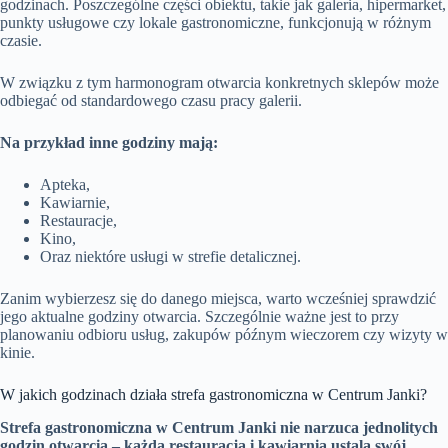
godzinach. Poszczególne części obiektu, takie jak galeria, hipermarket,
punkty usługowe czy lokale gastronomiczne, funkcjonują w różnym
czasie.
W związku z tym harmonogram otwarcia konkretnych sklepów może
odbiegać od standardowego czasu pracy galerii.
Na przykład inne godziny mają:
Apteka,
Kawiarnie,
Restauracje,
Kino,
Oraz niektóre usługi w strefie detalicznej.
Zanim wybierzesz się do danego miejsca, warto wcześniej sprawdzić
jego aktualne godziny otwarcia. Szczególnie ważne jest to przy
planowaniu odbioru usług, zakupów późnym wieczorem czy wizyty w
kinie.
W jakich godzinach działa strefa gastronomiczna w Centrum Janki?
Strefa gastronomiczna w Centrum Janki nie narzuca jednolitych
godzin otwarcia – każda restauracja i kawiarnia ustala swój