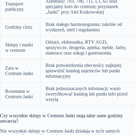
Autobusy: 703, 706, 711, L1, 62 oraz
Transport
specjalny kurs do centrum; przystanek
publiczny
„Janki” przy Alei Krakowskiej
Brak stałego harmonogramu; zależne od
Godziny ciszy
wydarzeń, stref i regulaminu
Odzież, elektronika, RTV AGD,
Sklepy i marki
spożywcze, drogeria, apteka, meble, farby,
w centrum
materace oraz usługi i gastronomia
Brak potwierdzenia obecności; najlepiej
Zara w
sprawdzić katalog najemców lub punkt
Centrum Janki
informacyjny
Brak jednoznacznych informacji; warto
Rossmann w
zweryfikować katalog lub punkt info przed
Centrum Janki
wizytą
Czy wszystkie sklepy w Centrum Janki mają takie same godziny
otwarcia?
Nie wszystkie sklepy w Centrum Janki działają w tych samych