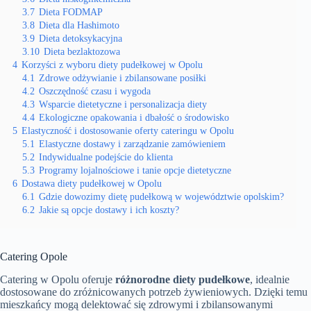
3.7
Dieta FODMAP
3.8
Dieta dla Hashimoto
3.9
Dieta detoksykacyjna
3.10
Dieta bezlaktozowa
4
Korzyści z wyboru diety pudełkowej w Opolu
4.1
Zdrowe odżywianie i zbilansowane posiłki
4.2
Oszczędność czasu i wygoda
4.3
Wsparcie dietetyczne i personalizacja diety
4.4
Ekologiczne opakowania i dbałość o środowisko
5
Elastyczność i dostosowanie oferty cateringu w Opolu
5.1
Elastyczne dostawy i zarządzanie zamówieniem
5.2
Indywidualne podejście do klienta
5.3
Programy lojalnościowe i tanie opcje dietetyczne
6
Dostawa diety pudełkowej w Opolu
6.1
Gdzie dowozimy dietę pudełkową w województwie opolskim?
6.2
Jakie są opcje dostawy i ich koszty?
Catering Opole
Catering w Opolu oferuje
różnorodne diety pudełkowe
, idealnie
dostosowane do zróżnicowanych potrzeb żywieniowych. Dzięki temu
mieszkańcy mogą delektować się zdrowymi i zbilansowanymi