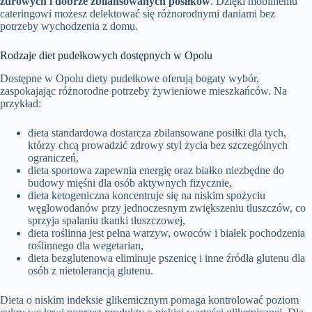
zdrowych i dobrze zbilansowanych posiłków
. Dzięki mobilnemu
cateringowi możesz delektować się różnorodnymi daniami bez
potrzeby wychodzenia z domu.
Rodzaje diet pudełkowych dostępnych w Opolu
Dostępne w Opolu diety pudełkowe oferują bogaty wybór,
zaspokajając różnorodne potrzeby żywieniowe mieszkańców. Na
przykład:
dieta standardowa dostarcza zbilansowane posiłki dla tych,
którzy chcą prowadzić zdrowy styl życia bez szczególnych
ograniczeń,
dieta sportowa zapewnia energię oraz białko niezbędne do
budowy mięśni dla osób aktywnych fizycznie,
dieta ketogeniczna koncentruje się na niskim spożyciu
węglowodanów przy jednoczesnym zwiększeniu tłuszczów, co
sprzyja spalaniu tkanki tłuszczowej,
dieta roślinna jest pełna warzyw, owoców i białek pochodzenia
roślinnego dla wegetarian,
dieta bezglutenowa eliminuje pszenicę i inne źródła glutenu dla
osób z nietolerancją glutenu.
Dieta o niskim indeksie glikemicznym pomaga kontrolować poziom