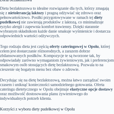
Dieta bezlaktozowa to idealne rozwiązanie dla tych, którzy zmagają
się z
nietolerancją laktozy
i pragną odżywiać się zdrowo oraz
pełnowartościowo. Posiłki przygotowywane w ramach tej
diety
pudełkowej
nie zawierają produktów z laktozą, co minimalizuje
ryzyko alergii i zapewnia komfort trawienny. Dzięki starannie
wybranym składnikom każde danie smakuje wyśmienicie i dostarcza
odpowiednich wartości odżywczych.
Tego rodzaju dieta jest częścią
oferty cateringowej w Opolu
, której
celem jest dostarczanie różnorodnych, a zarazem dobrze
zbilansowanych posiłków. Kompozycje te są tworzone tak, by
odpowiadały zarówno wymaganiom żywieniowym, jak i preferencjom
smakowym osób stosujących dietę bezlaktozową. Pozwala to na
cieszenie się bogatym menu bez obaw o zdrowie.
Decydując się na dietę bezlaktozową, można łatwo zarządzać swoim
czasem i uniknąć konieczności samodzielnego gotowania. Oferta
cateringu dietetycznego w Opolu obejmuje
elastyczne opcje dostawy
oraz możliwość dostosowania planu żywieniowego do
indywidualnych potrzeb klienta.
Korzyści z wyboru diety pudełkowej w Opolu