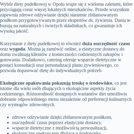
Wybór diety pudełkowej w Opolu wiąże się z wieloma zaletami, które
przyciągają coraz więcej lokalnych mieszkańców. Przede wszystkim
zapewnia zdrowe odżywianie dzięki starannie zbilansowanym
posiłkom przygotowywanym przez ekspertów ds. żywienia. Dania te
bazują na naturalnych i świeżych składnikach, co gwarantuje ich
wysoką jakość.
Korzystanie z diety pudełkowej to również
duża oszczędność czasu
oraz
wygoda
. Można ją zamówić online, a elastyczne dostawy do
domu zwalniają klientów z konieczności codziennych zakupów i
gotowania. Dodatkowo, catering oferuje wsparcie dietetyczne w
postaci konsultacji oraz personalizacji planu żywieniowego, co
pozwala dopasować dietę do indywidualnych potrzeb.
Ekologiczne opakowania pokazują troskę o środowisko
, co jest
istotne dla wielu osób dbających o ekologiczne aspekty życia
codziennego. Różnorodność dostępnych wariantów diet umożliwia
dobranie odpowiedniego menu niezależnie od preferencji kulinarnych
czy wymogów zdrowotnych.
zdrowe odżywianie dzięki zbilansowanym posiłkom,
oszczędność czasu poprzez elastyczne dostawy,
wsparcie dietetyczne z możliwością personalizacji,
ekologiczne opakowania dbające o środowisko,