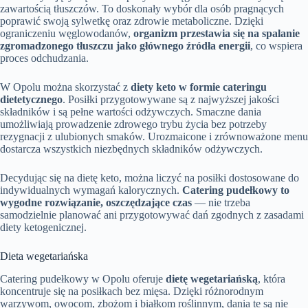
zawartością tłuszczów. To doskonały wybór dla osób pragnących
poprawić swoją sylwetkę oraz zdrowie metaboliczne. Dzięki
ograniczeniu węglowodanów,
organizm przestawia się na spalanie
zgromadzonego tłuszczu jako głównego źródła energii
, co wspiera
proces odchudzania.
W Opolu można skorzystać z
diety keto w formie cateringu
dietetycznego
. Posiłki przygotowywane są z najwyższej jakości
składników i są pełne wartości odżywczych. Smaczne dania
umożliwiają prowadzenie zdrowego trybu życia bez potrzeby
rezygnacji z ulubionych smaków. Urozmaicone i zrównoważone menu
dostarcza wszystkich niezbędnych składników odżywczych.
Decydując się na dietę keto, można liczyć na posiłki dostosowane do
indywidualnych wymagań kalorycznych.
Catering pudełkowy to
wygodne rozwiązanie, oszczędzające czas
— nie trzeba
samodzielnie planować ani przygotowywać dań zgodnych z zasadami
diety ketogenicznej.
Dieta wegetariańska
Catering pudełkowy w Opolu oferuje
dietę wegetariańską
, która
koncentruje się na posiłkach bez mięsa. Dzięki różnorodnym
warzywom, owocom, zbożom i białkom roślinnym, dania te są nie