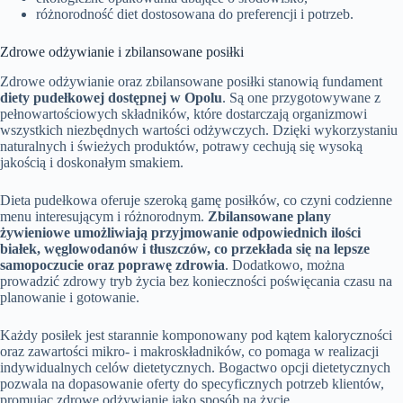
różnorodność diet dostosowana do preferencji i potrzeb.
Zdrowe odżywianie i zbilansowane posiłki
Zdrowe odżywianie oraz zbilansowane posiłki stanowią fundament
diety pudełkowej dostępnej w Opolu
. Są one przygotowywane z
pełnowartościowych składników, które dostarczają organizmowi
wszystkich niezbędnych wartości odżywczych. Dzięki wykorzystaniu
naturalnych i świeżych produktów, potrawy cechują się wysoką
jakością i doskonałym smakiem.
Dieta pudełkowa oferuje szeroką gamę posiłków, co czyni codzienne
menu interesującym i różnorodnym.
Zbilansowane plany
żywieniowe umożliwiają przyjmowanie odpowiednich ilości
białek, węglowodanów i tłuszczów, co przekłada się na lepsze
samopoczucie oraz poprawę zdrowia
. Dodatkowo, można
prowadzić zdrowy tryb życia bez konieczności poświęcania czasu na
planowanie i gotowanie.
Każdy posiłek jest starannie komponowany pod kątem kaloryczności
oraz zawartości mikro- i makroskładników, co pomaga w realizacji
indywidualnych celów dietetycznych. Bogactwo opcji dietetycznych
pozwala na dopasowanie oferty do specyficznych potrzeb klientów,
promując zdrowe odżywianie jako sposób na życie.