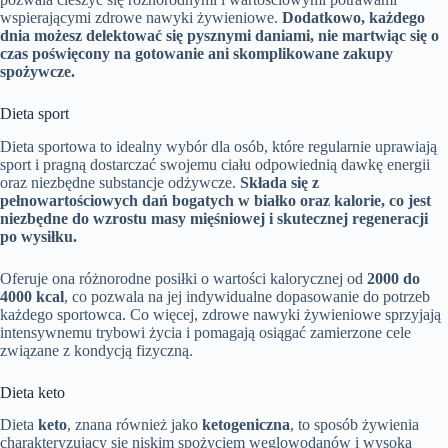
wspierającymi zdrowe nawyki żywieniowe.
Dodatkowo, każdego
dnia możesz delektować się pysznymi daniami, nie martwiąc się o
czas poświęcony na gotowanie ani skomplikowane zakupy
spożywcze.
Dieta sport
Dieta sportowa to idealny wybór dla osób, które regularnie uprawiają
sport i pragną dostarczać swojemu ciału odpowiednią dawkę energii
oraz niezbędne substancje odżywcze.
Składa się z
pełnowartościowych dań bogatych w białko oraz kalorie, co jest
niezbędne do wzrostu masy mięśniowej i skutecznej regeneracji
po wysiłku.
Oferuje ona różnorodne posiłki o wartości kalorycznej od
2000 do
4000 kcal
, co pozwala na jej indywidualne dopasowanie do potrzeb
każdego sportowca. Co więcej, zdrowe nawyki żywieniowe sprzyjają
intensywnemu trybowi życia i pomagają osiągać zamierzone cele
związane z kondycją fizyczną.
Dieta keto
Dieta
keto
, znana również jako
ketogeniczna
, to sposób żywienia
charakteryzujący się niskim spożyciem węglowodanów i wysoką