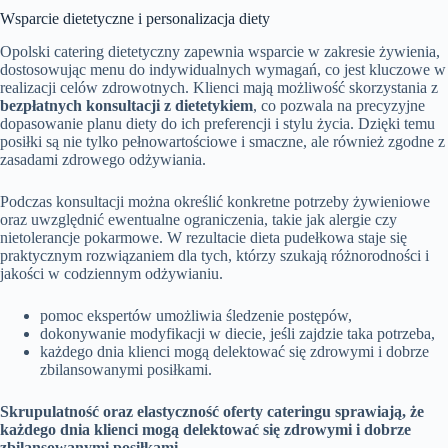
Wsparcie dietetyczne i personalizacja diety
Opolski catering dietetyczny zapewnia wsparcie w zakresie żywienia,
dostosowując menu do indywidualnych wymagań, co jest kluczowe w
realizacji celów zdrowotnych. Klienci mają możliwość skorzystania z
bezpłatnych konsultacji z dietetykiem
, co pozwala na precyzyjne
dopasowanie planu diety do ich preferencji i stylu życia. Dzięki temu
posiłki są nie tylko pełnowartościowe i smaczne, ale również zgodne z
zasadami zdrowego odżywiania.
Podczas konsultacji można określić konkretne potrzeby żywieniowe
oraz uwzględnić ewentualne ograniczenia, takie jak alergie czy
nietolerancje pokarmowe. W rezultacie dieta pudełkowa staje się
praktycznym rozwiązaniem dla tych, którzy szukają różnorodności i
jakości w codziennym odżywianiu.
pomoc ekspertów umożliwia śledzenie postępów,
dokonywanie modyfikacji w diecie, jeśli zajdzie taka potrzeba,
każdego dnia klienci mogą delektować się zdrowymi i dobrze
zbilansowanymi posiłkami.
Skrupulatność oraz elastyczność oferty cateringu sprawiają, że
każdego dnia klienci mogą delektować się zdrowymi i dobrze
zbilansowanymi posiłkami.