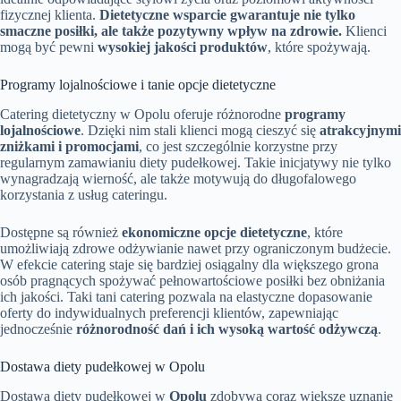
fizycznej klienta.
Dietetyczne wsparcie gwarantuje nie tylko
smaczne posiłki, ale także pozytywny wpływ na zdrowie.
Klienci
mogą być pewni
wysokiej jakości produktów
, które spożywają.
Programy lojalnościowe i tanie opcje dietetyczne
Catering dietetyczny w Opolu oferuje różnorodne
programy
lojalnościowe
. Dzięki nim stali klienci mogą cieszyć się
atrakcyjnymi
zniżkami i promocjami
, co jest szczególnie korzystne przy
regularnym zamawianiu diety pudełkowej. Takie inicjatywy nie tylko
wynagradzają wierność, ale także motywują do długofalowego
korzystania z usług cateringu.
Dostępne są również
ekonomiczne opcje dietetyczne
, które
umożliwiają zdrowe odżywianie nawet przy ograniczonym budżecie.
W efekcie catering staje się bardziej osiągalny dla większego grona
osób pragnących spożywać pełnowartościowe posiłki bez obniżania
ich jakości. Taki tani catering pozwala na elastyczne dopasowanie
oferty do indywidualnych preferencji klientów, zapewniając
jednocześnie
różnorodność dań i ich wysoką wartość odżywczą
.
Dostawa diety pudełkowej w Opolu
Dostawa diety pudełkowej w
Opolu
zdobywa coraz większe uznanie