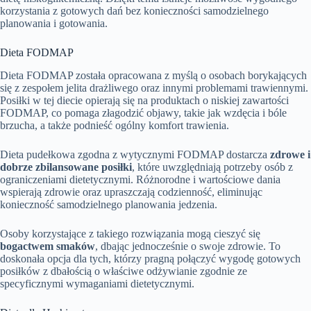
korzystania z gotowych dań bez konieczności samodzielnego
planowania i gotowania.
Dieta FODMAP
Dieta FODMAP została opracowana z myślą o osobach borykających
się z zespołem jelita drażliwego oraz innymi problemami trawiennymi.
Posiłki w tej diecie opierają się na produktach o niskiej zawartości
FODMAP, co pomaga złagodzić objawy, takie jak wzdęcia i bóle
brzucha, a także podnieść ogólny komfort trawienia.
Dieta pudełkowa zgodna z wytycznymi FODMAP dostarcza
zdrowe i
dobrze zbilansowane posiłki
, które uwzględniają potrzeby osób z
ograniczeniami dietetycznymi. Różnorodne i wartościowe dania
wspierają zdrowie oraz upraszczają codzienność, eliminując
konieczność samodzielnego planowania jedzenia.
Osoby korzystające z takiego rozwiązania mogą cieszyć się
bogactwem smaków
, dbając jednocześnie o swoje zdrowie. To
doskonała opcja dla tych, którzy pragną połączyć wygodę gotowych
posiłków z dbałością o właściwe odżywianie zgodnie ze
specyficznymi wymaganiami dietetycznymi.