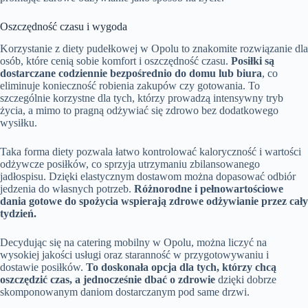
Oszczędność czasu i wygoda
Korzystanie z diety pudełkowej w Opolu to znakomite rozwiązanie dla
osób, które cenią sobie komfort i oszczędność czasu.
Posiłki są
dostarczane codziennie bezpośrednio do domu lub biura
, co
eliminuje konieczność robienia zakupów czy gotowania. To
szczególnie korzystne dla tych, którzy prowadzą intensywny tryb
życia, a mimo to pragną odżywiać się zdrowo bez dodatkowego
wysiłku.
Taka forma diety pozwala łatwo kontrolować kaloryczność i wartości
odżywcze posiłków, co sprzyja utrzymaniu zbilansowanego
jadłospisu. Dzięki elastycznym dostawom można dopasować odbiór
jedzenia do własnych potrzeb.
Różnorodne i pełnowartościowe
dania gotowe do spożycia wspierają zdrowe odżywianie przez cały
tydzień.
Decydując się na catering mobilny w Opolu, można liczyć na
wysokiej jakości usługi oraz staranność w przygotowywaniu i
dostawie posiłków.
To doskonała opcja dla tych, którzy chcą
oszczędzić czas, a jednocześnie dbać o zdrowie
dzięki dobrze
skomponowanym daniom dostarczanym pod same drzwi.