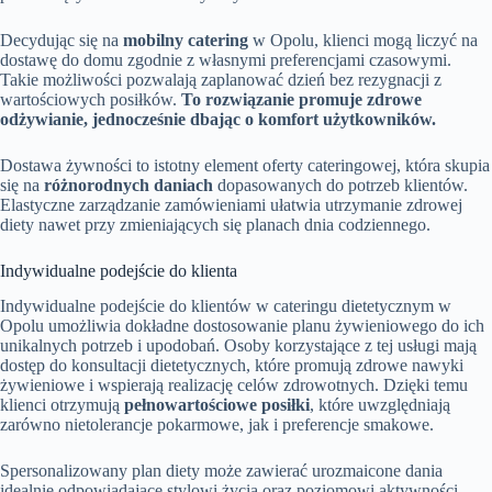
Decydując się na
mobilny catering
w Opolu, klienci mogą liczyć na
dostawę do domu zgodnie z własnymi preferencjami czasowymi.
Takie możliwości pozwalają zaplanować dzień bez rezygnacji z
wartościowych posiłków.
To rozwiązanie promuje zdrowe
odżywianie, jednocześnie dbając o komfort użytkowników.
Dostawa żywności to istotny element oferty cateringowej, która skupia
się na
różnorodnych daniach
dopasowanych do potrzeb klientów.
Elastyczne zarządzanie zamówieniami ułatwia utrzymanie zdrowej
diety nawet przy zmieniających się planach dnia codziennego.
Indywidualne podejście do klienta
Indywidualne podejście do klientów w cateringu dietetycznym w
Opolu umożliwia dokładne dostosowanie planu żywieniowego do ich
unikalnych potrzeb i upodobań. Osoby korzystające z tej usługi mają
dostęp do konsultacji dietetycznych, które promują zdrowe nawyki
żywieniowe i wspierają realizację celów zdrowotnych. Dzięki temu
klienci otrzymują
pełnowartościowe posiłki
, które uwzględniają
zarówno nietolerancje pokarmowe, jak i preferencje smakowe.
Spersonalizowany plan diety może zawierać urozmaicone dania
idealnie odpowiadające stylowi życia oraz poziomowi aktywności