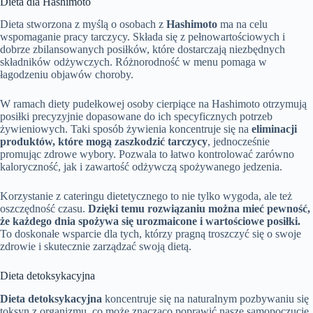
Dieta dla Hashimoto
Dieta stworzona z myślą o osobach z
Hashimoto
ma na celu
wspomaganie pracy tarczycy. Składa się z pełnowartościowych i
dobrze zbilansowanych posiłków, które dostarczają niezbędnych
składników odżywczych. Różnorodność w menu pomaga w
łagodzeniu objawów choroby.
W ramach diety pudełkowej osoby cierpiące na Hashimoto otrzymują
posiłki precyzyjnie dopasowane do ich specyficznych potrzeb
żywieniowych. Taki sposób żywienia koncentruje się na
eliminacji
produktów, które mogą zaszkodzić tarczycy
, jednocześnie
promując zdrowe wybory. Pozwala to łatwo kontrolować zarówno
kaloryczność, jak i zawartość odżywczą spożywanego jedzenia.
Korzystanie z cateringu dietetycznego to nie tylko wygoda, ale też
oszczędność czasu.
Dzięki temu rozwiązaniu można mieć pewność,
że każdego dnia spożywa się urozmaicone i wartościowe posiłki.
To doskonałe wsparcie dla tych, którzy pragną troszczyć się o swoje
zdrowie i skutecznie zarządzać swoją dietą.
Dieta detoksykacyjna
Dieta detoksykacyjna
koncentruje się na naturalnym pozbywaniu się
toksyn z organizmu, co może znacząco poprawić nasze samopoczucie