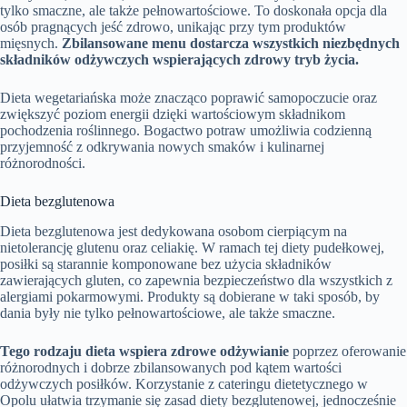
tylko smaczne, ale także pełnowartościowe. To doskonała opcja dla
osób pragnących jeść zdrowo, unikając przy tym produktów
mięsnych.
Zbilansowane menu dostarcza wszystkich niezbędnych
składników odżywczych wspierających zdrowy tryb życia.
Dieta wegetariańska może znacząco poprawić samopoczucie oraz
zwiększyć poziom energii dzięki wartościowym składnikom
pochodzenia roślinnego. Bogactwo potraw umożliwia codzienną
przyjemność z odkrywania nowych smaków i kulinarnej
różnorodności.
Dieta bezglutenowa
Dieta bezglutenowa jest dedykowana osobom cierpiącym na
nietolerancję glutenu oraz celiakię. W ramach tej diety pudełkowej,
posiłki są starannie komponowane bez użycia składników
zawierających gluten, co zapewnia bezpieczeństwo dla wszystkich z
alergiami pokarmowymi. Produkty są dobierane w taki sposób, by
dania były nie tylko pełnowartościowe, ale także smaczne.
Tego rodzaju dieta wspiera zdrowe odżywianie
poprzez oferowanie
różnorodnych i dobrze zbilansowanych pod kątem wartości
odżywczych posiłków. Korzystanie z cateringu dietetycznego w
Opolu ułatwia trzymanie się zasad diety bezglutenowej, jednocześnie