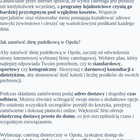
Zamawianie przez internet sprawia, że wybór cateringu jest prostszy
niż kiedykolwiek wcześniej, a
programy lojalnościowe czynią go
bardziej przystępnym pod względem kosztów.
Wsparcie
specjalistów oraz różnorodne menu pomagają kształtować zdrowe
nawyki żywieniowe i cieszyć się wartościowymi posiłkami każdego
dnia.
Jak zamówić dietę pudełkową w Opolu?
Aby zamówić dietę pudełkową w Opolu, zacznij od odwiedzenia
strony internetowej wybranej firmy cateringowej. Wybierz plan, który
najlepiej odpowiada Twoim potrzebom, czy to
standardowy
,
sportowy
czy
ketogeniczny
. Skorzystaj z
darmowej konsultacji z
dietetykiem
, aby dostosować ilość kalorii i liczbę posiłków do swoich
preferencji.
Podczas składania zamówienia podaj
adres dostawy
i dogodny
czas
odbioru
. Możesz również wzbogacić swoje menu o dodatkowe opcje.
Po ustaleniu wszystkich szczegółów przejdź do koszyka, przejrzyj
zamówienie i dokonaj płatności online. Większość firm oferuje
elastyczną dostawę prosto do domu
, co jest oszczędnością czasu i
wygodnym rozwiązaniem.
Wybierając catering dietetyczny w Opolu, zyskujesz dostęp do