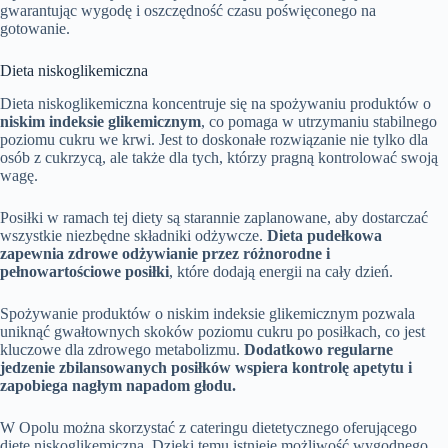
gwarantując wygodę i oszczędność czasu poświęconego na
gotowanie.
Dieta niskoglikemiczna
Dieta niskoglikemiczna koncentruje się na spożywaniu produktów o
niskim indeksie glikemicznym
, co pomaga w utrzymaniu stabilnego
poziomu cukru we krwi. Jest to doskonałe rozwiązanie nie tylko dla
osób z cukrzycą, ale także dla tych, którzy pragną kontrolować swoją
wagę.
Posiłki w ramach tej diety są starannie zaplanowane, aby dostarczać
wszystkie niezbędne składniki odżywcze.
Dieta pudełkowa
zapewnia zdrowe odżywianie przez różnorodne i
pełnowartościowe posiłki
, które dodają energii na cały dzień.
Spożywanie produktów o niskim indeksie glikemicznym pozwala
uniknąć gwałtownych skoków poziomu cukru po posiłkach, co jest
kluczowe dla zdrowego metabolizmu.
Dodatkowo regularne
jedzenie zbilansowanych posiłków wspiera kontrolę apetytu i
zapobiega nagłym napadom głodu.
W Opolu można skorzystać z cateringu dietetycznego oferującego
dietę niskoglikemiczną. Dzięki temu istnieje możliwość wygodnego