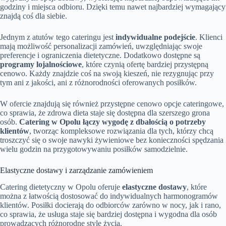
godziny i miejsca odbioru. Dzięki temu nawet najbardziej wymagający
znajdą coś dla siebie.
Jednym z atutów tego cateringu jest
indywidualne podejście
. Klienci
mają możliwość personalizacji zamówień, uwzględniając swoje
preferencje i ograniczenia dietetyczne. Dodatkowo dostępne są
programy lojalnościowe
, które czynią ofertę bardziej przystępną
cenowo. Każdy znajdzie coś na swoją kieszeń, nie rezygnując przy
tym ani z jakości, ani z różnorodności oferowanych posiłków.
W ofercie znajdują się również przystępne cenowo opcje cateringowe,
co sprawia, że zdrowa dieta staje się dostępna dla szerszego grona
osób.
Catering w Opolu łączy wygodę z dbałością o potrzeby
klientów
, tworząc kompleksowe rozwiązania dla tych, którzy chcą
troszczyć się o swoje nawyki żywieniowe bez konieczności spędzania
wielu godzin na przygotowywaniu posiłków samodzielnie.
Elastyczne dostawy i zarządzanie zamówieniem
Catering dietetyczny w Opolu oferuje
elastyczne dostawy
, które
można z łatwością dostosować do indywidualnych harmonogramów
klientów. Posiłki docierają do odbiorców zarówno w nocy, jak i rano,
co sprawia, że usługa staje się bardziej dostępna i wygodna dla osób
prowadzących różnorodne style życia.