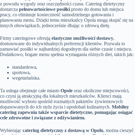
z powodu wygody oraz oszczędności czasu. Catering dietetyczny
dostarcza
pełnowartościowe posiłki
prosto do domu lub miejsca
pracy, co eliminuje konieczność samodzielnego gotowania i
planowania menu. Dzięki temu mieszkańcy Opola mogą skupić się na
innych obowiązkach, jednocześnie dbając o zdrową dietę.
Firmy cateringowe oferują
elastyczne możliwości dostawy
,
dostosowane do indywidualnych preferencji klientów. Pozwala to
zamawiać posiłki w najbardziej dogodnym dla siebie czasie i miejscu.
Dodatkowo, bogate menu spełnia wymagania różnych diet, takich jak:
standardowa,
sportowa,
wegetariańska.
Ta usługa obejmuje całe miasto
Opole
oraz okoliczne miejscowości,
co czyni ją atrakcyjną dla lokalnych mieszkańców. Klienci mają
możliwość wyboru spośród rozmaitych pakietów żywieniowych
dopasowanych do ich stylu życia i upodobań kulinarnych.
Mobilny
catering zapewnia także wsparcie dietetyczne, pomagając osiągać
cele zdrowotne i związane z odżywianiem.
Wybierając
catering dietetyczny z dostawą w Opolu
, można cieszyć