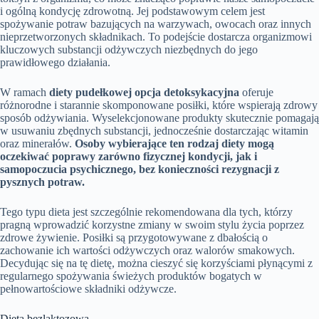
i ogólną kondycję zdrowotną. Jej podstawowym celem jest
spożywanie potraw bazujących na warzywach, owocach oraz innych
nieprzetworzonych składnikach. To podejście dostarcza organizmowi
kluczowych substancji odżywczych niezbędnych do jego
prawidłowego działania.
W ramach
diety pudełkowej opcja detoksykacyjna
oferuje
różnorodne i starannie skomponowane posiłki, które wspierają zdrowy
sposób odżywiania. Wyselekcjonowane produkty skutecznie pomagają
w usuwaniu zbędnych substancji, jednocześnie dostarczając witamin
oraz minerałów.
Osoby wybierające ten rodzaj diety mogą
oczekiwać poprawy zarówno fizycznej kondycji, jak i
samopoczucia psychicznego, bez konieczności rezygnacji z
pysznych potraw.
Tego typu dieta jest szczególnie rekomendowana dla tych, którzy
pragną wprowadzić korzystne zmiany w swoim stylu życia poprzez
zdrowe żywienie. Posiłki są przygotowywane z dbałością o
zachowanie ich wartości odżywczych oraz walorów smakowych.
Decydując się na tę dietę, można cieszyć się korzyściami płynącymi z
regularnego spożywania świeżych produktów bogatych w
pełnowartościowe składniki odżywcze.
Dieta bezlaktozowa