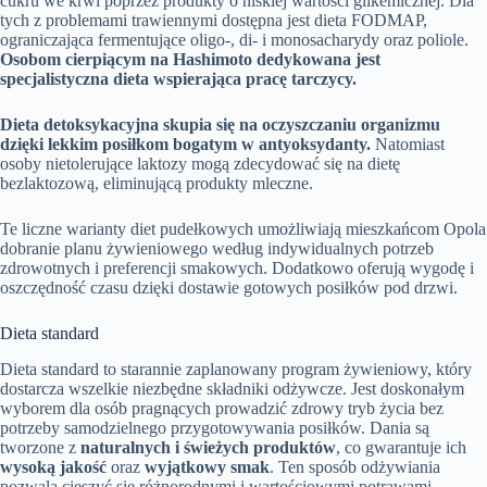
cukru we krwi poprzez produkty o niskiej wartości glikemicznej. Dla
tych z problemami trawiennymi dostępna jest dieta FODMAP,
ograniczająca fermentujące oligo-, di- i monosacharydy oraz poliole.
Osobom cierpiącym na Hashimoto dedykowana jest
specjalistyczna dieta wspierająca pracę tarczycy.
Dieta detoksykacyjna skupia się na oczyszczaniu organizmu
dzięki lekkim posiłkom bogatym w antyoksydanty.
Natomiast
osoby nietolerujące laktozy mogą zdecydować się na dietę
bezlaktozową, eliminującą produkty mleczne.
Te liczne warianty diet pudełkowych umożliwiają mieszkańcom Opola
dobranie planu żywieniowego według indywidualnych potrzeb
zdrowotnych i preferencji smakowych. Dodatkowo oferują wygodę i
oszczędność czasu dzięki dostawie gotowych posiłków pod drzwi.
Dieta standard
Dieta standard to starannie zaplanowany program żywieniowy, który
dostarcza wszelkie niezbędne składniki odżywcze. Jest doskonałym
wyborem dla osób pragnących prowadzić zdrowy tryb życia bez
potrzeby samodzielnego przygotowywania posiłków. Dania są
tworzone z
naturalnych i świeżych produktów
, co gwarantuje ich
wysoką jakość
oraz
wyjątkowy smak
. Ten sposób odżywiania
pozwala cieszyć się różnorodnymi i wartościowymi potrawami