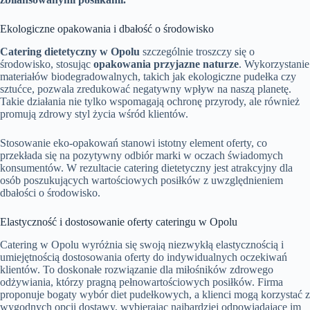
Ekologiczne opakowania i dbałość o środowisko
Catering dietetyczny w Opolu
szczególnie troszczy się o
środowisko, stosując
opakowania przyjazne naturze
. Wykorzystanie
materiałów biodegradowalnych, takich jak ekologiczne pudełka czy
sztućce, pozwala zredukować negatywny wpływ na naszą planetę.
Takie działania nie tylko wspomagają ochronę przyrody, ale również
promują zdrowy styl życia wśród klientów.
Stosowanie eko-opakowań stanowi istotny element oferty, co
przekłada się na pozytywny odbiór marki w oczach świadomych
konsumentów. W rezultacie catering dietetyczny jest atrakcyjny dla
osób poszukujących wartościowych posiłków z uwzględnieniem
dbałości o środowisko.
Elastyczność i dostosowanie oferty cateringu w Opolu
Catering w Opolu wyróżnia się swoją niezwykłą elastycznością i
umiejętnością dostosowania oferty do indywidualnych oczekiwań
klientów. To doskonałe rozwiązanie dla miłośników zdrowego
odżywiania, którzy pragną pełnowartościowych posiłków. Firma
proponuje bogaty wybór diet pudełkowych, a klienci mogą korzystać z
wygodnych opcji dostawy, wybierając najbardziej odpowiadające im