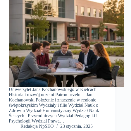
Uniwersytet Jana Kochanowskiego w Kielcach
Historia i rozwój uczelni Patron uczelni – Jan
Kochanowski Położenie i znaczenie w regionie
świętokrzyskim Wydziały i filie Wydział Nauk o
Zdrowiu Wydział Humanistyczny Wydział Nauk
Ścisłych i Przyrodniczych Wydział Pedagogiki i
Psychologii Wydział Prawa…
Redakcja NpSEO
23 stycznia, 2025