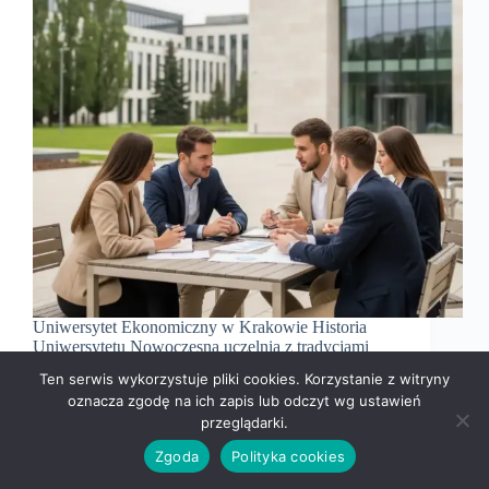
Uniwersytet Ekonomiczny w Krakowie Historia
Uniwersytetu Nowoczesna uczelnia z tradycjami
Siedziba i lokalizacja Struktura uczelni Wydziały i
Ten serwis wykorzystuje pliki cookies. Korzystanie z witryny
kolegia Jednostki międzywydziałowe Kampusy i
oznacza zgodę na ich zapis lub odczyt wg ustawień
budynki uczelniane Zaplecze naukowo-dydaktyczne
przeglądarki.
Biblioteka główna i laboratoria Kierunki studiów
Studia I, II i III stopnia Najpopularniejsze kierunki…
Zgoda
Polityka cookies
Redakcja NpSEO
23 stycznia, 2025